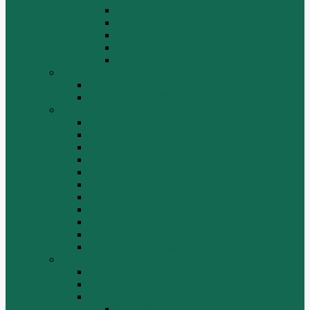
Средний мост.
Сцепление
Тормозная система.
Ходовая часть
Электрооборудование
LuGong
Двигатель 4DW81-37
Двигатель YT4B2Z-24
SEM
Автогрейдер SEM 919
Автогрейдер SEM 922
Бульдозер SEM 816
Бульдозер SEM 822
Дорожный каток SEM 512
Погрузчик SEM 630
Погрузчик SEM 636
Погрузчик SEM 652
Погрузчик SEM 655
Погрузчик SEM 656
Погрузчик SEM 660
Shaanxi (Shacman)
Двигатель
Карданные валы
Каталог запчастей Shaanxi F2000
Валы карданные