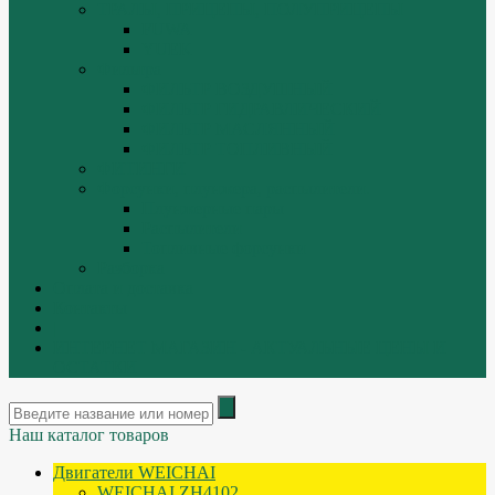
ТРАЛЫ, ПРИЦЕПЫ, ПОЛУПРИЦЕПЫ
FUWA
YUEK
Фильтра
ФИЛЬТР ВОЗДУШНЫЙ
ФИЛЬТР ГИДРАВЛИЧЕСКИЙ
ФИЛЬТР МАСЛЯННЫЙ
ФИЛЬТР ТОПЛИВНЫЙ
ФИТИНГИ
Форсунки, плунжера, распылители.
Плунжерные пары
Распылители
Топливные форсунки
Разборка
Оплата и доставка
Контакты
|
ИНТЕРНЕТ МАГАЗИН - АКТУАЛЬНЫЕ ЦЕНЫ И
ОСТАТКИ
Наш каталог товаров
Двигатели WEICHAI
WEICHAI ZH4102