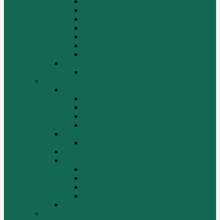
Отвалы и ножи
Рама, капот, кабина
Расходники
Система охлаждения, радиаторы
Топливная система
Ходовая часть
Электрика
SD42
Отвалы и ножи
Грейдеры, краны, катки, погрузчики
Автогрейдеры
GR135
GR215, GR215A
GR180
GR-165
Автокраны
QY25K5
Катки
Погрузчики
LW300f
LW500F
WZ30-25
ZL50G
РЕДУКТОР МОСТА
BEIFANG BENCHI (NORTH BENZ)