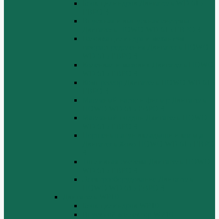
Блок цилиндров Двигатель WD 615
ЕВРО 3
Впускная и выпускная системы
Двигатель HOWO WD 615 ЕВРО 3
Головка цилиндра и механизм
газораспределения Двигатель HOWO
WD 615 ЕВРО 3
Коленвал и маховик Двигатель HOWO
WD 615 ЕВРО 3
Компрессор Двигатель HOWO WD 615
ЕВРО 3
Масляный насос и фильтр Двигатель
HOWO WD 615 ЕВРО 3
Масляный поддон Двигатель HOWO
WD 615 ЕВРО 3
Поршень шатун вкладыши и кольца
Двигатель Хово HOWO WD 615 ЕВРО
3
Топливная система Двигатель HOWO
WD 615 ЕВРО 3
Электрооборудование Двигатель
HOWO WD 615 ЕВРО 3
Двигатель WP10
Блок цилиндров WP10
Впускной коллектор WP10