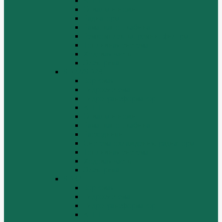
КПП
Отвалы и ножи
Радиаторы
Рама, капот, кабина
Ремкомплекты, ремни, филтры.
Топливная система
Ходовая часть
Электрика
SD22/SD23
Бортовая
Гидросистема
Гидротрансформатор
КПП
Отвалы и ножи
Рама, капот, кабина
Расходники
Система охлаждения, радиаторы
Топливная система
Ходовая часть
Электрика
SD32
Бортовая
Гидросистема
Гидротрансформатор
КПП