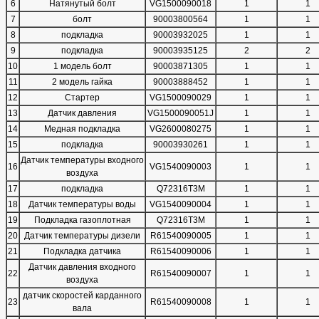
6
Натянутый болт
VG1500090018
1
1
7
болт
90003800564
1
1
8
подкладка
90003932025
1
1
9
подкладка
90003935125
2
2
10
1 модель болт
90003871305
1
1
11
2 модель гайка
90003888452
1
1
12
Стартер
VG1500090029
1
1
13
Датчик давления
VG1500090051J
1
1
14
Медная подкладка
VG2600080275
1
1
15
подкладка
90003930261
1
1
Датчик температуры входного
16
VG1540090003
1
1
воздуха
17
подкладка
Q72316T3M
1
1
18
Датчик температуры воды
VG1540090004
1
1
19
Подкладка газоплотная
Q72316T3M
1
1
20
Датчик температуры дизели
R61540090005
1
1
21
Подкладка датчика
R61540090006
1
1
Датчик давления входного
22
R61540090007
1
1
воздуха
датчик скоростей карданного
23
R61540090008
1
1
вала