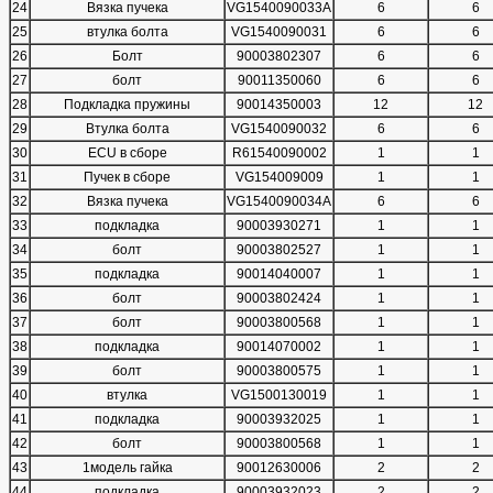
24
Вязка пучека
VG1540090033A
6
6
25
втулка болта
VG1540090031
6
6
26
Болт
90003802307
6
6
27
болт
90011350060
6
6
28
Подкладка пружины
90014350003
12
12
29
Втулка болта
VG1540090032
6
6
30
ECU в сборе
R61540090002
1
1
31
Пучек в сборе
VG154009009
1
1
32
Вязка пучека
VG1540090034A
6
6
33
подкладка
90003930271
1
1
34
болт
90003802527
1
1
35
подкладка
90014040007
1
1
36
болт
90003802424
1
1
37
болт
90003800568
1
1
38
подкладка
90014070002
1
1
39
болт
90003800575
1
1
40
втулка
VG1500130019
1
1
41
подкладка
90003932025
1
1
42
болт
90003800568
1
1
43
1модель гайка
90012630006
2
2
44
подкладка
90003932023
2
2