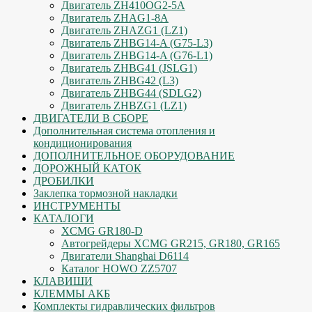
Двигатель ZH410OG2-5A
Двигатель ZHAG1-8A
Двигатель ZHAZG1 (LZ1)
Двигатель ZHBG14-A (G75-L3)
Двигатель ZHBG14-A (G76-L1)
Двигатель ZHBG41 (JSLG1)
Двигатель ZHBG42 (L3)
Двигатель ZHBG44 (SDLG2)
Двигатель ZHBZG1 (LZ1)
ДВИГАТЕЛИ В СБОРЕ
Дополнительная система отопления и
кондиционирования
ДОПОЛНИТЕЛЬНОЕ ОБОРУДОВАНИЕ
ДОРОЖНЫЙ КАТОК
ДРОБИЛКИ
Заклепка тормозной накладки
ИНСТРУМЕНТЫ
КАТАЛОГИ
XCMG GR180-D
Автогрейдеры XCMG GR215, GR180, GR165
Двигатели Shanghai D6114
Каталог HOWO ZZ5707
КЛАВИШИ
КЛЕММЫ АКБ
Комплекты гидравлических фильтров