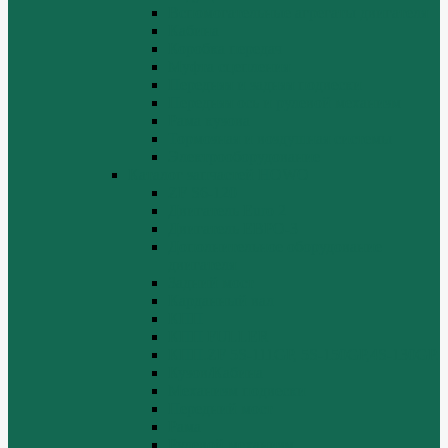
Вспомогательные агрегаты двигателя
Кабина
Коробка передач
Муфта сцепления
Передняя и задняя подвески
Передняя ось и рулевой механизм
Рама кузова
Тормозная и воздушная системы
Электрооборудование
Каталог запчастей HOWO
ZF S6-120
Двигатель Euro 2
Двигатель ЕВРО-3
Дополнительное оборудование
двигателя
Задний мост
Карданный вал
КПП
КПП FULLER
КПП.ZF 5S-111GP, 5S-150GP,4S-130GP.
Кузов/Кабина
Механизм подвески
Передний мост
Рама
Рулевой механизм