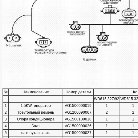
№
Наименование
Номер детали
Ко
WD615.327/92
WD615.32
1
1.5KW генератор
VG1500090019
1
1
2
треугольный ремень
VG1200090067
2
2
3
Опора кондиционера
VG1500130018
1
1
4
Болт
VG1500090026
1
1
5
натянутая часть
VG1500090027
1
1