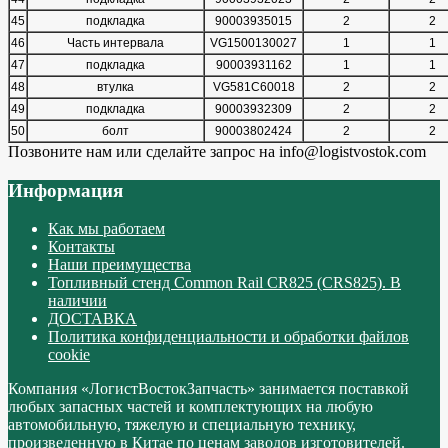
45
подкладка
90003935015
2
2
46
Часть интервала
VG1500130027
1
1
47
подкладка
90003931162
1
1
48
втулка
VG581C60018
2
2
49
подкладка
90003932309
2
2
50
болт
90003802424
2
2
Позвоните нам или сделайте запрос на info@logistvostok.com
Информация
Как мы работаем
Контакты
Наши преимущества
Топливный стенд Common Rail CR825 (CRS825). В
наличии
ДОСТАВКА
Политика конфиденциальности и обработки файлов
cookie
Компания «ЛогистВостокЗапчасть» занимается поставкой
любых запасных частей и комплектующих на любую
автомобильную, тяжелую и специальную технику,
произведенную в Китае по ценам заводов изготовителей.