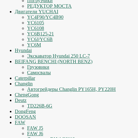
Погрузчики
РЕДУКТОР МОСТА
Двигатели YUCHAI
YC4F90/YC4B90
YC6105
YC6108
YC6B125-21
YC6J/YC6B
YC6M
Hyundai
Экскаватор Hyundai 250 LC-7
BEIFANG BENCHI (NORTH BENZ)
Грузовики
Самосвалы
Caterpillar
Changlin
Автогрейдеры Changlin PY165H, PY220H
ChengGong
Deutz
TD226B-6G
DongFeng
DOOSAN
FAW
FAW J5
FAW J6