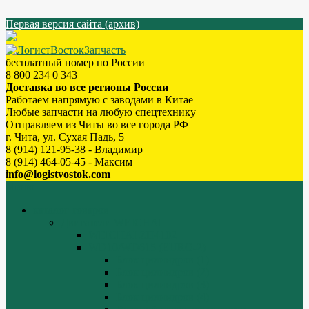
Первая версия сайта (архив)
бесплатный номер по России
8 800 234 0 343
Доставка во все регионы России
Работаем напрямую с заводами в Китае
Любые запчасти на любую спецтехнику
Отправляем из Читы во все города РФ
г. Чита, ул. Сухая Падь, 5
8 (914) 121-95-38 - Владимир
8 (914) 464-05-45 - Максим
info@logistvostok.com
Меню
каталог товаров
Двигатели WEICHAI
WEICHAI ZH4102
WD10/WD615 (EURO-2)
Блок цилиндров (1)
Блок цилиндров (2)
Блок цилиндров (3)
Блок цилиндров (4)