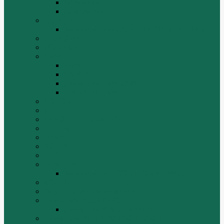
Грузовики
Самосвалы
Changlin
Автогрейдеры Changlin PY165H, PY220H
ChengGong
DOOSAN
FAW
FAW J5
FAW J6
Двигатель FAW C6110
МАЗ-4380 FAW
FOTON
HZM
LongGong, LONKING
TIEMA
Volvo
XGMA
YTO
Zoomlion
Автогрейдер ZOOMLION PY180C
БОЛТЫ
Гидронасосы, гидромоторы
Двигатели RICARDO
Двигатель Ricardo K4102D
Двигатели ZH HUAFENGDONGLI