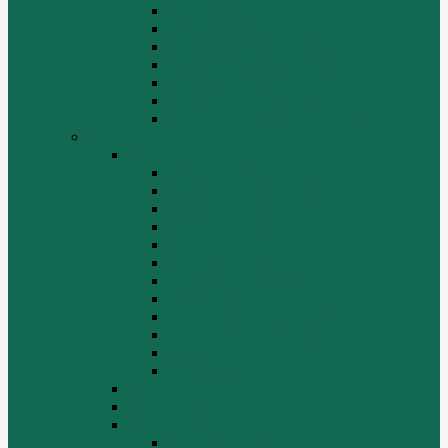
Крышка цилиндра в сборе WP12
Маховик коленвала WP12
Ременный привод WP12
Топливная система WP12
Форсунка WP12
Шатун и поршень WP12
Шестеренчатый привод WP12
HOWO
HOWO
ДВИГАТЕЛЬ
КАРДАННЫЕ ВАЛЫ
КПП
КУЗОВ И КАБИНА
ПОДВЕСКА
РУЛЕВОЙ МЕХАНИЗМ
СТАРТЕРЫ ГЕНЕРАТОРЫ
СЦЕПЛЕНИЕ
ТОПЛИВНАЯ СИСТЕМА
ТОРМОЗНАЯ СИСТЕМА
Фильтры
Электрика
HOWO A7
HOWO ZZ5507
HOWO ZZ5707
Ведущий мост