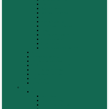
Двигатель
Задний мост
Задняя подвеска
КПП
Кузов/Кабина
Передняя подвеска
Рама
Рулевое управление
Средний мост
Сцепление
Электрооборудование
КПП
Подвеска, мосты
Рулевой механизм
СТАРТЕРЫ И ГЕНЕРАТОРЫ
Топливная система
Тормозная система
Фильтры
Электрика
Shantui
SD16
Бортовая
Гидросистема
Гидротрансформатор