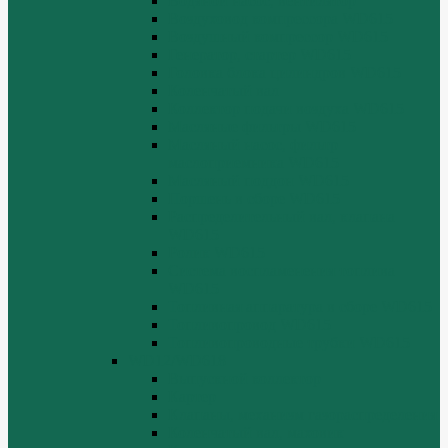
Водяной насос, вентилятор
Воздуховод компрессора WD615
Воздушный компрессор WD615
Генератор, стартер WD615
Головка блока цилиндров WD615
Коленчатый вал
Коллектор подачи воздуха WD615
Масляные фильтры WD615
Масляный насос, фильтр
маслоприемника WD615
Масляный поддон WD615
Поршень в сборе WD615
Распределительный вал, клапана
WD615
Ролик WD615
Система воспламенения топлива
WD615
Топливная аппаратура в сборе WD615
Топливопровод WD615
Топливопроводные трубки WD615
WD12/WD618
Выпускной коллектор
Картер
Клапаны, механизм газораспределения
Коленчатый вал, маховик