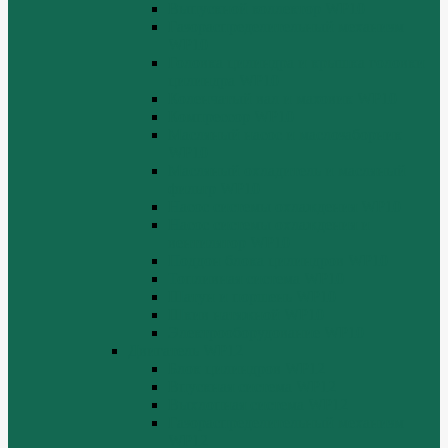
Выпускной коллектор WP10
Газораспределительный механизм
WP10
Головка цилиндра и крышка головки
цилиндра WP10
Коленчатый вал и маховик WP10
Компрессор WP10
Масляный насос и маслозаборник
WP10
Масляный охладитель и масляный
фильтр WP10
Насос системы охлаждения WP10
Насос системы охлаждения и
вентилятор WP10
Поддон блока цилиндров WP10
Топливная система WP10
Шатун и поршень WP10
Шкив натяжной WP10
Электрооборудование WP10
Двигатель WP12
Блок цилиндров WP12
Впускная система WP12
Выхлопная система WP12
Газораспределительный механизм
WP12