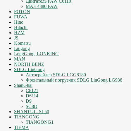
Двигатель FAW C6110
МАЗ-4380 FAW
FOTON
FUWA
Hino
Hitachi
HZM
JS
Komatsu
Liugong
LongGong, LONKING
MAN
NORTH BENZ
SDLG LinGong
Автогрейдер SDLG LGG8180
Фронтальный погрузчик SDLG LinGong LG936
ShanGhai
C6121
D6114
D9
SC8D
SHANTUI - SL50
TIANGONG
TIANGONG1
TIEMA