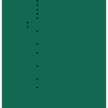
Крышка цилиндра
Крышка шестерен, картер маховика
Масляный насос и масляный фильтр
Масляный поддон
Шатун, поршень
WD615G220
ZHBG14-A
Коленчатый вал и сборка маховика
(CRANKSHAFT AND FLYWHEEL
ASSEMBLY)
ОСНОВАНИЕ БАЗОВОЙ РАМЫ
(BASE FRAME ASSEMBLY)
ПОРШЕНЬ И СОЕДИНИТЕЛЬНАЯ
ШАБЛОНА В СБОРЕ (PISTON &
CONNECTING ROD ASSEMBLY)
СБОРКА СИСТЕМЫ СМАЗКИ
НЕФТИ (LUBRICATING OIL
SYSTEM ASSEMBLY)
СИСТЕМА СИСТЕМЫ ВОЗДУХА
(AIR INTAKE SYSTEM ASSEMBLY)
ТУРБОЧАРГЕР И ЕГО СИСТЕМА
СМАЗКИ СМАЗКИ
(TURBOCHARGER AND ITS
LUBRICATING OIL SYSTEM
ASSEMBLY)