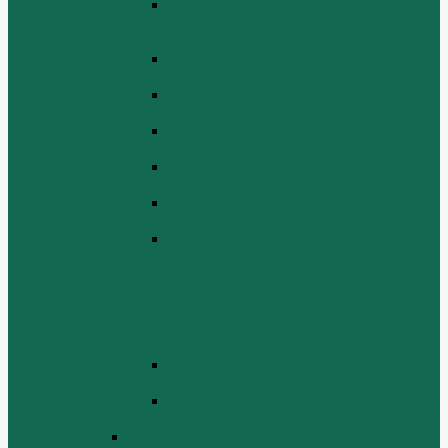
ЭЛЕКТРИЧЕСКАЯ СИСТЕМА В
СБОРЕ (ELECTRICAL SYSTEM
ASSEMBLY)
БЛОК ЦИЛИНДРОВ (CYLINDER
BLOCK ASSEMBLY)
ГОЛОВКА ЦИЛИНДРА В СБОРЕ
(CYLINDER HEAD ASSEMBLY )
СБОРКА ВОЗДУХА В СБОРЕ (AIR
COMREMBLY ASSEMBLY)
СБОРКА ПИТАНИЯ (CLUTCH AND
POWER TAKE-OFF ASSEMBLEY)
СБОРКА РАСПРЕДВАЛА
(CAMSHAFT ASSEMBLY)
СБОРКА ТОПЛИВНОЙ СИСТЕМЫ,
СБОРКА ТОПЛИВНОГО НАСОСА,
СБОРКА ТОПЛИВНОГО
ИНЖЕКТОРА (FUEL SYSTEM
ASSEMMBLY, FUFL INJECTION
PUMP ASSEMBLY, FUEL INJECTOR
ASSEMBIY)
СИСТЕМА ВЫПУСКА СИСТЕМЫ
(EXHAUST SYSTEM ASSEMBLY)
СИСТЕМА ОХЛАЖДЕНИЯ В СБОРЕ
(COOLING SYSTEM ASSEMBLY)
Двигатель WD 615 ЕВРО 3