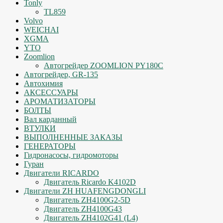
Tonly
TL859
Volvo
WEICHAI
XGMA
YTO
Zoomlion
Автогрейдер ZOOMLION PY180C
Автогрейдер, GR-135
Автохимия
АКСЕССУАРЫ
АРОМАТИЗАТОРЫ
БОЛТЫ
Вал карданный
ВТУЛКИ
ВЫПОЛНЕННЫЕ ЗАКАЗЫ
ГЕНЕРАТОРЫ
Гидронасосы, гидромоторы
Гуран
Двигатели RICARDO
Двигатель Ricardo K4102D
Двигатели ZH HUAFENGDONGLI
Двигатель ZH4100G2-5D
Двигатель ZH4100G43
Двигатель ZH4102G41 (L4)