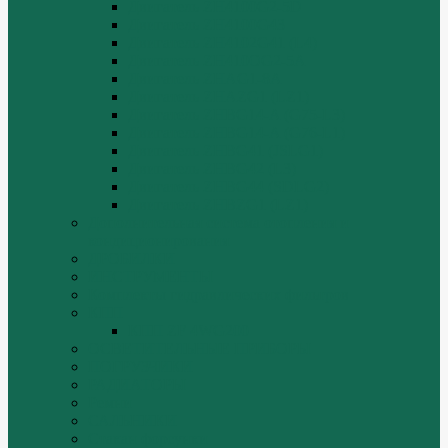
Двигатель ZH4100G2-5D
Двигатель ZH4100G43
Двигатель ZH4102G41 (L4)
Двигатель ZH410OG2-5A
Двигатель ZHAG1-8A
Двигатель ZHAZG1 (LZ1)
Двигатель ZHBG14-A (G75-L3)
Двигатель ZHBG14-A (G76-L1)
Двигатель ZHBG41 (JSLG1)
Двигатель ZHBG42 (L3)
Двигатель ZHBG44 (SDLG2)
Двигатель ZHBZG1 (LZ1)
Дополнительная система отопления и
кондиционирования
ДРОБИЛКИ
ИНСТРУМЕНТЫ
Комплекты гидравлических фильтров
КПП
КПП ZF 4WG200
ОСВЕТИТЕЛЬНЫЕ ПРИБОРЫ
ПОГРУЗЧИКИ
РАДИАТОРЫ
Ремни
САЛЬНИКИ
Стакан форсунки