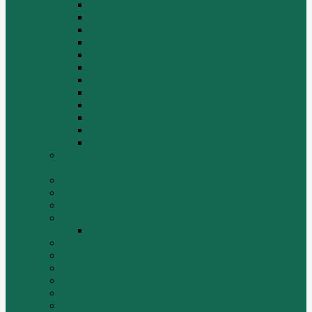
Двигатель ZH4100G2-5D
Двигатель ZH4100G43
Двигатель ZH4102G41 (L4)
Двигатель ZH410OG2-5A
Двигатель ZHAG1-8A
Двигатель ZHAZG1 (LZ1)
Двигатель ZHBG14-A (G75-L3)
Двигатель ZHBG14-A (G76-L1)
Двигатель ZHBG41 (JSLG1)
Двигатель ZHBG42 (L3)
Двигатель ZHBG44 (SDLG2)
Двигатель ZHBZG1 (LZ1)
Дополнительная система отопления и
кондиционирования
ДРОБИЛКИ
ИНСТРУМЕНТЫ
Комплекты гидравлических фильтров
КПП
КПП ZF 4WG200
ОСВЕТИТЕЛЬНЫЕ ПРИБОРЫ
ПОГРУЗЧИКИ
РАДИАТОРЫ
Ремни
САЛЬНИКИ
Стакан форсунки