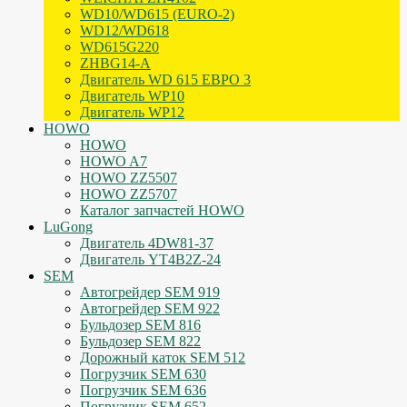
WD10/WD615 (EURO-2)
WD12/WD618
WD615G220
ZHBG14-A
Двигатель WD 615 ЕВРО 3
Двигатель WP10
Двигатель WP12
HOWO
HOWO
HOWO A7
HOWO ZZ5507
HOWO ZZ5707
Каталог запчастей HOWO
LuGong
Двигатель 4DW81-37
Двигатель YT4B2Z-24
SEM
Автогрейдер SEM 919
Автогрейдер SEM 922
Бульдозер SEM 816
Бульдозер SEM 822
Дорожный каток SEM 512
Погрузчик SEM 630
Погрузчик SEM 636
Погрузчик SEM 652