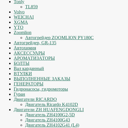
Tonly
TL859
Volvo
WEICHAI
XGMA
YTO
Zoomlion
Автогрейдер ZOOMLION PY180C
Автогрейдер, GR-135
Автохимия
АКСЕССУАРЫ
АРОМАТИЗАТОРЫ
БОЛТЫ
Вал карданный
ВТУЛКИ
ВЫПОЛНЕННЫЕ ЗАКАЗЫ
ГЕНЕРАТОРЫ
Гидронасосы, гидромоторы
Гуран
Двигатели RICARDO
Двигатель Ricardo K4102D
Двигатели ZH HUAFENGDONGLI
Двигатель ZH4100G2-5D
Двигатель ZH4100G43
Двигатель ZH4102G41 (L4)