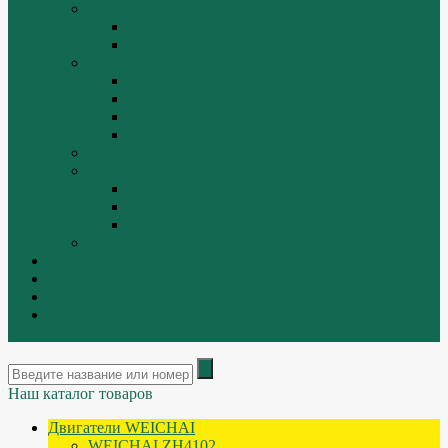
ТРАЛЫ, ПРИЦЕПЫ, ПОЛУПРИЦЕПЫ
FUWA
YUEK
Фильтра
ФИЛЬТР ВОЗДУШНЫЙ
ФИЛЬТР ГИДРАВЛИЧЕСКИЙ
ФИЛЬТР МАСЛЯННЫЙ
ФИЛЬТР ТОПЛИВНЫЙ
ФИТИНГИ
Форсунки, плунжера, распылители.
Плунжерные пары
Распылители
Топливные форсунки
Разборка
Оплата и доставка
Контакты
|
ИНТЕРНЕТ МАГАЗИН - АКТУАЛЬНЫЕ ЦЕНЫ И
ОСТАТКИ
Наш каталог товаров
Двигатели WEICHAI
WEICHAI ZH4102