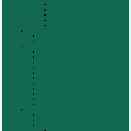
Средний мост.
Сцепление
Тормозная система.
Ходовая часть
Электрооборудование
LuGong
Двигатель 4DW81-37
Двигатель YT4B2Z-24
SEM
Автогрейдер SEM 919
Автогрейдер SEM 922
Бульдозер SEM 816
Бульдозер SEM 822
Дорожный каток SEM 512
Погрузчик SEM 630
Погрузчик SEM 636
Погрузчик SEM 652
Погрузчик SEM 655
Погрузчик SEM 656
Погрузчик SEM 660
Shaanxi (Shacman)
Двигатель
Карданные валы
Каталог запчастей Shaanxi F2000
Валы карданные