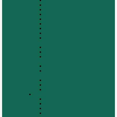
Водяной насос, вентилятор
Воздуховод компрессора WD615
Воздушный компрессор WD615
Генератор, стартер WD615
Головка блока цилиндров WD615
Коленчатый вал
Коллектор подачи воздуха WD615
Масляные фильтры WD615
Масляный насос, фильтр
маслоприемника WD615
Масляный поддон WD615
Поршень в сборе WD615
Распределительный вал, клапана
WD615
Ролик WD615
Система воспламенения топлива
WD615
Топливная аппаратура в сборе WD615
Топливопровод WD615
Топливопроводные трубки WD615
WD12/WD618
Выпускной коллектор
Картер
Клапаны, механизм газораспределения
Коленчатый вал, маховик