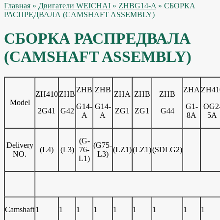
Главная
»
Двигатели WEICHAI
»
ZHBG14-A
» СБОРКА
РАСПРЕДВАЛА (CAMSHAFT ASSEMBLY)
СБОРКА РАСПРЕДВАЛА
(CAMSHAFT ASSEMBLY)
ZHB
ZHB
ZHA
ZH41
ZH410
ZHB
ZHA
ZHB
ZHB
Model
G14-
G14-
G1-
OG2
2G41
G42
ZG1
ZG1
G44
A
A
8A
5A
(G-
Delivery
(G75-
(L4)
(L3)
76-
(LZ1)
(LZ1)
(SDLG2)
NO.
L3)
L1)
Camshaft
1
1
1
1
1
1
1
1
1