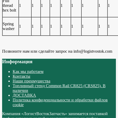
Full
thread
1
1
1
1
1
1
1
1
1
hex bolt
Spring
1
1
1
1
1
1
1
1
1
washer
Позвоните нам или сделайте запрос на info@logistvostok.com
Информация
Как мы работаем
Контакты
Наши преимущества
Топливный стенд Common Rail CR825 (CRS825). В
наличии
ДОСТАВКА
Политика конфиденциальности и обработки файлов
cookie
Компания «ЛогистВостокЗапчасть» занимается поставкой