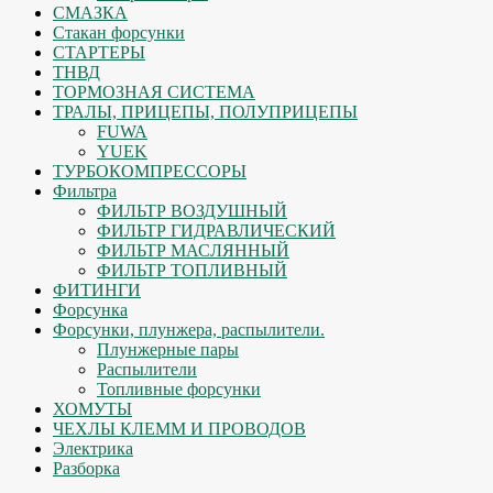
СМАЗКА
Стакан форсунки
СТАРТЕРЫ
ТНВД
ТОРМОЗНАЯ СИСТЕМА
ТРАЛЫ, ПРИЦЕПЫ, ПОЛУПРИЦЕПЫ
FUWA
YUEK
ТУРБОКОМПРЕССОРЫ
Фильтра
ФИЛЬТР ВОЗДУШНЫЙ
ФИЛЬТР ГИДРАВЛИЧЕСКИЙ
ФИЛЬТР МАСЛЯННЫЙ
ФИЛЬТР ТОПЛИВНЫЙ
ФИТИНГИ
Форсунка
Форсунки, плунжера, распылители.
Плунжерные пары
Распылители
Топливные форсунки
ХОМУТЫ
ЧЕХЛЫ КЛЕММ И ПРОВОДОВ
Электрика
Разборка