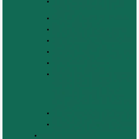
ЭЛЕКТРИЧЕСКАЯ СИСТЕМА В
СБОРЕ (ELECTRICAL SYSTEM
ASSEMBLY)
БЛОК ЦИЛИНДРОВ (CYLINDER
BLOCK ASSEMBLY)
ГОЛОВКА ЦИЛИНДРА В СБОРЕ
(CYLINDER HEAD ASSEMBLY )
СБОРКА ВОЗДУХА В СБОРЕ (AIR
COMREMBLY ASSEMBLY)
СБОРКА ПИТАНИЯ (CLUTCH AND
POWER TAKE-OFF ASSEMBLEY)
СБОРКА РАСПРЕДВАЛА
(CAMSHAFT ASSEMBLY)
СБОРКА ТОПЛИВНОЙ СИСТЕМЫ,
СБОРКА ТОПЛИВНОГО НАСОСА,
СБОРКА ТОПЛИВНОГО
ИНЖЕКТОРА (FUEL SYSTEM
ASSEMMBLY, FUFL INJECTION
PUMP ASSEMBLY, FUEL INJECTOR
ASSEMBIY)
СИСТЕМА ВЫПУСКА СИСТЕМЫ
(EXHAUST SYSTEM ASSEMBLY)
СИСТЕМА ОХЛАЖДЕНИЯ В СБОРЕ
(COOLING SYSTEM ASSEMBLY)
Двигатель WD 615 ЕВРО 3