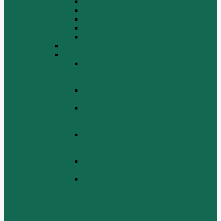
Крышка цилиндра
Крышка шестерен, картер маховика
Масляный насос и масляный фильтр
Масляный поддон
Шатун, поршень
WD615G220
ZHBG14-A
Коленчатый вал и сборка маховика
(CRANKSHAFT AND FLYWHEEL
ASSEMBLY)
ОСНОВАНИЕ БАЗОВОЙ РАМЫ
(BASE FRAME ASSEMBLY)
ПОРШЕНЬ И СОЕДИНИТЕЛЬНАЯ
ШАБЛОНА В СБОРЕ (PISTON &
CONNECTING ROD ASSEMBLY)
СБОРКА СИСТЕМЫ СМАЗКИ
НЕФТИ (LUBRICATING OIL
SYSTEM ASSEMBLY)
СИСТЕМА СИСТЕМЫ ВОЗДУХА
(AIR INTAKE SYSTEM ASSEMBLY)
ТУРБОЧАРГЕР И ЕГО СИСТЕМА
СМАЗКИ СМАЗКИ
(TURBOCHARGER AND ITS
LUBRICATING OIL SYSTEM
ASSEMBLY)