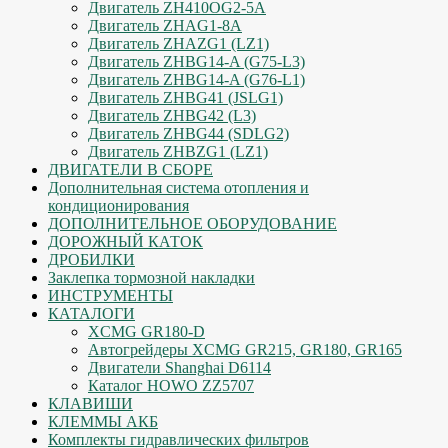
Двигатель ZH410OG2-5A
Двигатель ZHAG1-8A
Двигатель ZHAZG1 (LZ1)
Двигатель ZHBG14-A (G75-L3)
Двигатель ZHBG14-A (G76-L1)
Двигатель ZHBG41 (JSLG1)
Двигатель ZHBG42 (L3)
Двигатель ZHBG44 (SDLG2)
Двигатель ZHBZG1 (LZ1)
ДВИГАТЕЛИ В СБОРЕ
Дополнительная система отопления и
кондиционирования
ДОПОЛНИТЕЛЬНОЕ ОБОРУДОВАНИЕ
ДОРОЖНЫЙ КАТОК
ДРОБИЛКИ
Заклепка тормозной накладки
ИНСТРУМЕНТЫ
КАТАЛОГИ
XCMG GR180-D
Автогрейдеры XCMG GR215, GR180, GR165
Двигатели Shanghai D6114
Каталог HOWO ZZ5707
КЛАВИШИ
КЛЕММЫ АКБ
Комплекты гидравлических фильтров