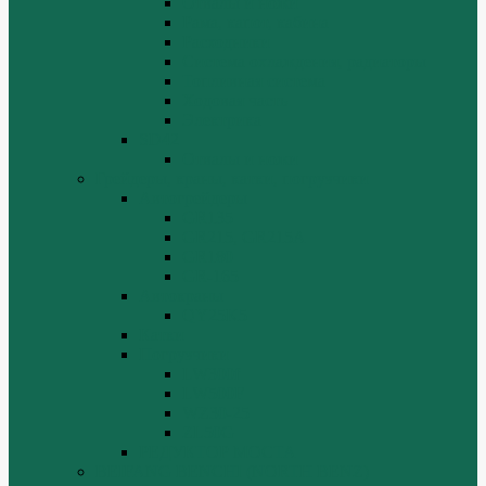
Отвалы и ножи
Рама, капот, кабина
Расходники
Система охлаждения, радиаторы
Топливная система
Ходовая часть
Электрика
SD42
Отвалы и ножи
Грейдеры, краны, катки, погрузчики
Автогрейдеры
GR135
GR215, GR215A
GR180
GR-165
Автокраны
QY25K5
Катки
Погрузчики
LW300f
LW500F
WZ30-25
ZL50G
РЕДУКТОР МОСТА
BEIFANG BENCHI (NORTH BENZ)