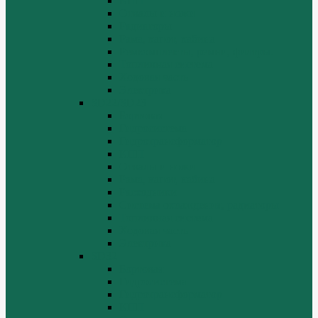
КПП
Отвалы и ножи
Радиаторы
Рама, капот, кабина
Ремкомплекты, ремни, филтры.
Топливная система
Ходовая часть
Электрика
SD22/SD23
Бортовая
Гидросистема
Гидротрансформатор
КПП
Отвалы и ножи
Рама, капот, кабина
Расходники
Система охлаждения, радиаторы
Топливная система
Ходовая часть
Электрика
SD32
Бортовая
Гидросистема
Гидротрансформатор
КПП