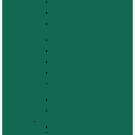
Блок цилиндров Двигатель WD 615
ЕВРО 3
Впускная и выпускная системы
Двигатель HOWO WD 615 ЕВРО 3
Головка цилиндра и механизм
газораспределения Двигатель HOWO
WD 615 ЕВРО 3
Коленвал и маховик Двигатель HOWO
WD 615 ЕВРО 3
Компрессор Двигатель HOWO WD 615
ЕВРО 3
Масляный насос и фильтр Двигатель
HOWO WD 615 ЕВРО 3
Масляный поддон Двигатель HOWO
WD 615 ЕВРО 3
Поршень шатун вкладыши и кольца
Двигатель Хово HOWO WD 615 ЕВРО
3
Топливная система Двигатель HOWO
WD 615 ЕВРО 3
Электрооборудование Двигатель
HOWO WD 615 ЕВРО 3
Двигатель WP10
Блок цилиндров WP10
Впускной коллектор WP10