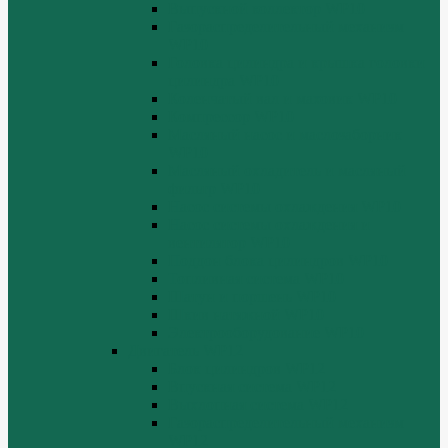
Выпускной коллектор WP10
Газораспределительный механизм
WP10
Головка цилиндра и крышка головки
цилиндра WP10
Коленчатый вал и маховик WP10
Компрессор WP10
Масляный насос и маслозаборник
WP10
Масляный охладитель и масляный
фильтр WP10
Насос системы охлаждения WP10
Насос системы охлаждения и
вентилятор WP10
Поддон блока цилиндров WP10
Топливная система WP10
Шатун и поршень WP10
Шкив натяжной WP10
Электрооборудование WP10
Двигатель WP12
Блок цилиндров WP12
Впускная система WP12
Выхлопная система WP12
Газораспределительный механизм
WP12