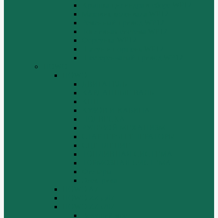
Крышка цилиндра в сборе WP12
Маховик коленвала WP12
Ременный привод WP12
Топливная система WP12
Форсунка WP12
Шатун и поршень WP12
Шестеренчатый привод WP12
HOWO
HOWO
ДВИГАТЕЛЬ
КАРДАННЫЕ ВАЛЫ
КПП
КУЗОВ И КАБИНА
ПОДВЕСКА
РУЛЕВОЙ МЕХАНИЗМ
СТАРТЕРЫ ГЕНЕРАТОРЫ
СЦЕПЛЕНИЕ
ТОПЛИВНАЯ СИСТЕМА
ТОРМОЗНАЯ СИСТЕМА
Фильтры
Электрика
HOWO A7
HOWO ZZ5507
HOWO ZZ5707
Ведущий мост