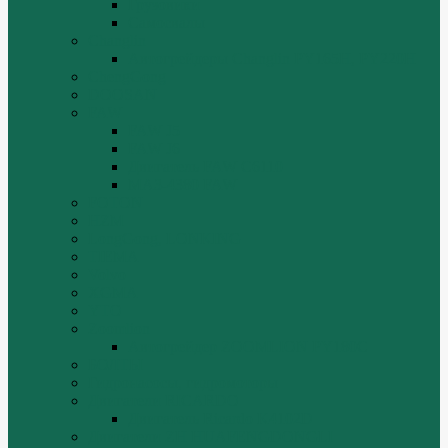
Грузовики
Самосвалы
Changlin
Автогрейдеры Changlin PY165H, PY220H
ChengGong
DOOSAN
FAW
FAW J5
FAW J6
Двигатель FAW C6110
МАЗ-4380 FAW
FOTON
HZM
LongGong, LONKING
TIEMA
Volvo
XGMA
YTO
Zoomlion
Автогрейдер ZOOMLION PY180C
БОЛТЫ
Гидронасосы, гидромоторы
Двигатели RICARDO
Двигатель Ricardo K4102D
Двигатели ZH HUAFENGDONGLI