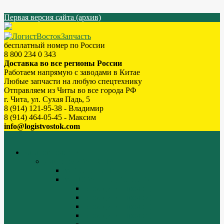
Первая версия сайта (архив)
бесплатный номер по России
8 800 234 0 343
Доставка во все регионы России
Работаем напрямую с заводами в Китае
Любые запчасти на любую спецтехнику
Отправляем из Читы во все города РФ
г. Чита, ул. Сухая Падь, 5
8 (914) 121-95-38 - Владимир
8 (914) 464-05-45 - Максим
info@logistvostok.com
Меню
каталог товаров
Двигатели WEICHAI
WEICHAI ZH4102
WD10/WD615 (EURO-2)
Блок цилиндров (1)
Блок цилиндров (2)
Блок цилиндров (3)
Блок цилиндров (4)