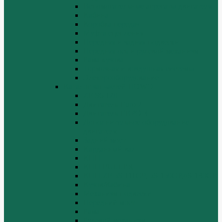
Вспомогательные агрегаты двигателя
Кабина
Коробка передач
Муфта сцепления
Передняя и задняя подвески
Передняя ось и рулевой механизм
Рама кузова
Тормозная и воздушная системы
Электрооборудование
Каталог запчастей HOWO
ZF S6-120
Двигатель Euro 2
Двигатель ЕВРО-3
Дополнительное оборудование
двигателя
Задний мост
Карданный вал
КПП
КПП FULLER
КПП.ZF 5S-111GP, 5S-150GP,4S-130GP.
Кузов/Кабина
Механизм подвески
Передний мост
Рама
Рулевой механизм