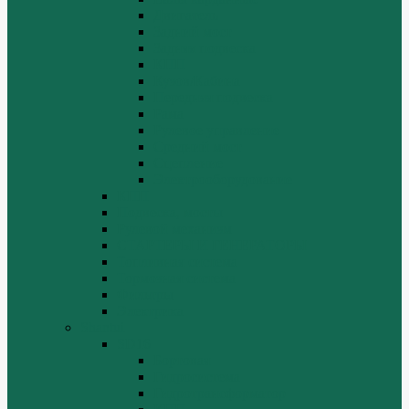
Двигатель
Задний мост
Задняя подвеска
КПП
Кузов/Кабина
Передняя подвеска
Рама
Рулевое управление
Средний мост
Сцепление
Электрооборудование
КПП
Подвеска, мосты
Рулевой механизм
СТАРТЕРЫ И ГЕНЕРАТОРЫ
Топливная система
Тормозная система
Фильтры
Электрика
Shantui
SD16
Бортовая
Гидросистема
Гидротрансформатор