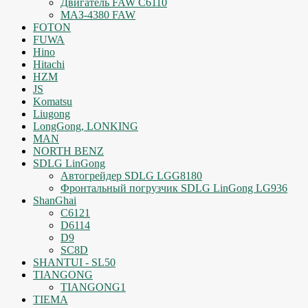
Двигатель FAW C6110
МАЗ-4380 FAW
FOTON
FUWA
Hino
Hitachi
HZM
JS
Komatsu
Liugong
LongGong, LONKING
MAN
NORTH BENZ
SDLG LinGong
Автогрейдер SDLG LGG8180
Фронтальный погрузчик SDLG LinGong LG936
ShanGhai
C6121
D6114
D9
SC8D
SHANTUI - SL50
TIANGONG
TIANGONG1
TIEMA