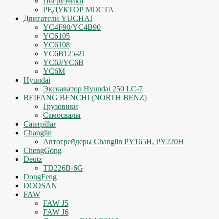
Погрузчики
РЕДУКТОР МОСТА
Двигатели YUCHAI
YC4F90/YC4B90
YC6105
YC6108
YC6B125-21
YC6J/YC6B
YC6M
Hyundai
Экскаватор Hyundai 250 LC-7
BEIFANG BENCHI (NORTH BENZ)
Грузовики
Самосвалы
Caterpillar
Changlin
Автогрейдеры Changlin PY165H, PY220H
ChengGong
Deutz
TD226B-6G
DongFeng
DOOSAN
FAW
FAW J5
FAW J6