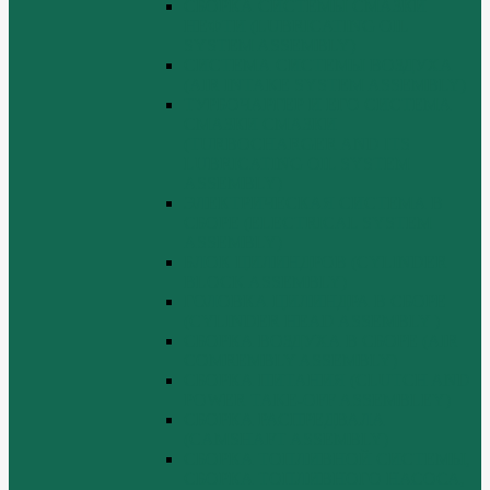
СБОРКА СИСТЕМЫ СМАЗКИ
НЕФТИ (LUBRICATING OIL
SYSTEM ASSEMBLY)
СИСТЕМА СИСТЕМЫ ВОЗДУХА
(AIR INTAKE SYSTEM ASSEMBLY)
ТУРБОЧАРГЕР И ЕГО СИСТЕМА
СМАЗКИ СМАЗКИ
(TURBOCHARGER AND ITS
LUBRICATING OIL SYSTEM
ASSEMBLY)
ЭЛЕКТРИЧЕСКАЯ СИСТЕМА В
СБОРЕ (ELECTRICAL SYSTEM
ASSEMBLY)
БЛОК ЦИЛИНДРОВ (CYLINDER
BLOCK ASSEMBLY)
ГОЛОВКА ЦИЛИНДРА В СБОРЕ
(CYLINDER HEAD ASSEMBLY )
СБОРКА ВОЗДУХА В СБОРЕ (AIR
COMREMBLY ASSEMBLY)
СБОРКА ПИТАНИЯ (CLUTCH AND
POWER TAKE-OFF ASSEMBLEY)
СБОРКА РАСПРЕДВАЛА
(CAMSHAFT ASSEMBLY)
СБОРКА ТОПЛИВНОЙ СИСТЕМЫ,
СБОРКА ТОПЛИВНОГО НАСОСА,