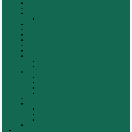
ИНСТРУМЕНТЫ
Комплекты гидравлических фильтров
КПП
КПП ZF 4WG200
ОСВЕТИТЕЛЬНЫЕ ПРИБОРЫ
ПОГРУЗЧИКИ
РАДИАТОРЫ
Ремни
САЛЬНИКИ
Стакан форсунки
ТРАЛЫ, ПРИЦЕПЫ, ПОЛУПРИЦЕПЫ
FUWA
YUEK
Фильтра
ФИЛЬТР ВОЗДУШНЫЙ
ФИЛЬТР ГИДРАВЛИЧЕСКИЙ
ФИЛЬТР МАСЛЯННЫЙ
ФИЛЬТР ТОПЛИВНЫЙ
ФИТИНГИ
Форсунки, плунжера, распылители.
Плунжерные пары
Распылители
Топливные форсунки
Разборка
Оплата и доставка