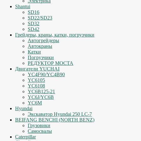
Электрика
Shantui
SD16
SD22/SD23
SD32
SD42
Грейдеры, краны, катки, погрузчики
Автогрейдеры
Автокраны
Катки
Погрузчики
РЕДУКТОР МОСТА
Двигатели YUCHAI
YC4F90/YC4B90
YC6105
YC6108
YC6B125-21
YC6J/YC6B
YC6M
Hyundai
Экскаватор Hyundai 250 LC-7
BEIFANG BENCHI (NORTH BENZ)
Грузовики
Самосвалы
Caterpillar