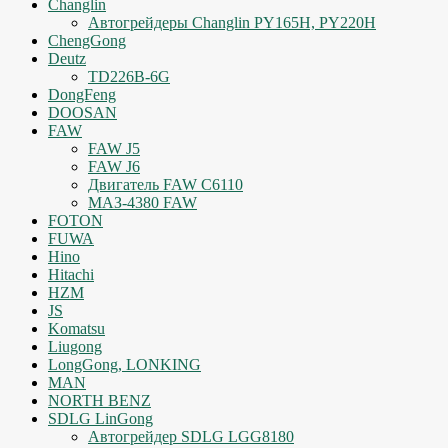
Changlin
Автогрейдеры Changlin PY165H, PY220H
ChengGong
Deutz
TD226B-6G
DongFeng
DOOSAN
FAW
FAW J5
FAW J6
Двигатель FAW C6110
МАЗ-4380 FAW
FOTON
FUWA
Hino
Hitachi
HZM
JS
Komatsu
Liugong
LongGong, LONKING
MAN
NORTH BENZ
SDLG LinGong
Автогрейдер SDLG LGG8180