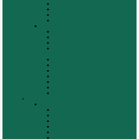
Топливная система WP10
Шатун и поршень WP10
Шкив натяжной WP10
Электрооборудование WP10
Двигатель WP12
Блок цилиндров WP12
Впускная система WP12
Выхлопная система WP12
Газораспределительный механизм
WP12
Крышка цилиндра в сборе WP12
Маховик коленвала WP12
Ременный привод WP12
Топливная система WP12
Форсунка WP12
Шатун и поршень WP12
Шестеренчатый привод WP12
HOWO
HOWO
ДВИГАТЕЛЬ
КАРДАННЫЕ ВАЛЫ
КПП
КУЗОВ И КАБИНА
ПОДВЕСКА
РУЛЕВОЙ МЕХАНИЗМ