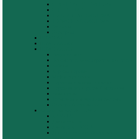
СТАРТЕРЫ ГЕНЕРАТОРЫ
СЦЕПЛЕНИЕ
ТОПЛИВНАЯ СИСТЕМА
ТОРМОЗНАЯ СИСТЕМА
Фильтры
Электрика
HOWO A7
HOWO ZZ5507
HOWO ZZ5707
Ведущий мост
Вспомогательные агрегаты двигателя
Кабина
Коробка передач
Муфта сцепления
Передняя и задняя подвески
Передняя ось и рулевой механизм
Рама кузова
Тормозная и воздушная системы
Электрооборудование
Каталог запчастей HOWO
ZF S6-120
Двигатель Euro 2
Двигатель ЕВРО-3
Дополнительное оборудование
двигателя