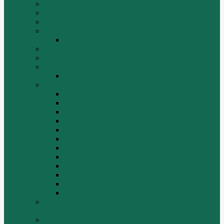
Volvo
XGMA
YTO
Zoomlion
Автогрейдер ZOOMLION PY180C
БОЛТЫ
Гидронасосы, гидромоторы
Двигатели RICARDO
Двигатель Ricardo K4102D
Двигатели ZH HUAFENGDONGLI
Двигатель ZH4100G2-5D
Двигатель ZH4100G43
Двигатель ZH4102G41 (L4)
Двигатель ZH410OG2-5A
Двигатель ZHAG1-8A
Двигатель ZHAZG1 (LZ1)
Двигатель ZHBG14-A (G75-L3)
Двигатель ZHBG14-A (G76-L1)
Двигатель ZHBG41 (JSLG1)
Двигатель ZHBG42 (L3)
Двигатель ZHBG44 (SDLG2)
Двигатель ZHBZG1 (LZ1)
Дополнительная система отопления и
кондиционирования
ДРОБИЛКИ