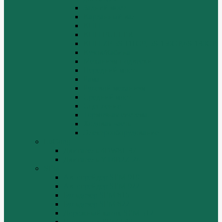
Задний мост
Карданный вал
КПП
КПП FULLER
КПП.ZF 5S-111GP, 5S-150GP,4S-130GP.
Кузов/Кабина
Механизм подвески
Передний мост
Рама
Рулевой механизм
Средний мост.
Сцепление
Тормозная система.
Ходовая часть
Электрооборудование
LuGong
Двигатель 4DW81-37
Двигатель YT4B2Z-24
SEM
Автогрейдер SEM 919
Автогрейдер SEM 922
Бульдозер SEM 816
Бульдозер SEM 822
Дорожный каток SEM 512
Погрузчик SEM 630