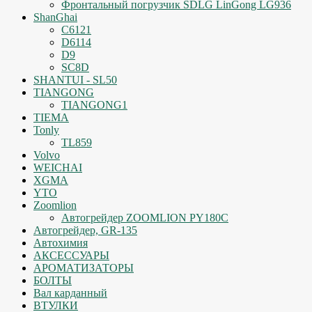
Фронтальный погрузчик SDLG LinGong LG936
ShanGhai
C6121
D6114
D9
SC8D
SHANTUI - SL50
TIANGONG
TIANGONG1
TIEMA
Tonly
TL859
Volvo
WEICHAI
XGMA
YTO
Zoomlion
Автогрейдер ZOOMLION PY180C
Автогрейдер, GR-135
Автохимия
АКСЕССУАРЫ
АРОМАТИЗАТОРЫ
БОЛТЫ
Вал карданный
ВТУЛКИ