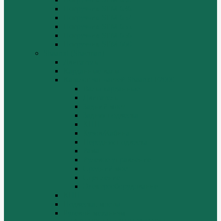
Погрузчик SEM 636
Погрузчик SEM 652
Погрузчик SEM 655
Погрузчик SEM 656
Погрузчик SEM 660
Shaanxi (Shacman)
Двигатель
Карданные валы
Каталог запчастей Shaanxi F2000
Валы карданные
Двигатель
Задний мост
Задняя подвеска
КПП
Кузов/Кабина
Передняя подвеска
Рама
Рулевое управление
Средний мост
Сцепление
Электрооборудование
КПП
Подвеска, мосты
Рулевой механизм