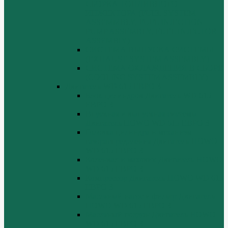
СБОРКА ТОПЛИВНОГО
ИНЖЕКТОРА (FUEL SYSTEM
ASSEMMBLY, FUFL INJECTION
PUMP ASSEMBLY, FUEL INJECTOR
ASSEMBIY)
СИСТЕМА ВЫПУСКА СИСТЕМЫ
(EXHAUST SYSTEM ASSEMBLY)
СИСТЕМА ОХЛАЖДЕНИЯ В СБОРЕ
(COOLING SYSTEM ASSEMBLY)
Двигатель WD 615 ЕВРО 3
Блок цилиндров Двигатель WD 615
ЕВРО 3
Впускная и выпускная системы
Двигатель HOWO WD 615 ЕВРО 3
Головка цилиндра и механизм
газораспределения Двигатель HOWO
WD 615 ЕВРО 3
Коленвал и маховик Двигатель HOWO
WD 615 ЕВРО 3
Компрессор Двигатель HOWO WD 615
ЕВРО 3
Масляный насос и фильтр Двигатель
HOWO WD 615 ЕВРО 3
Масляный поддон Двигатель HOWO
WD 615 ЕВРО 3