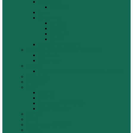
Автокраны
QY25K5
Катки
Погрузчики
LW300f
LW500F
WZ30-25
ZL50G
РЕДУКТОР МОСТА
BEIFANG BENCHI (NORTH BENZ)
Грузовики
Самосвалы
Changlin
Автогрейдеры Changlin PY165H, PY220H
ChengGong
DOOSAN
FAW
FAW J5
FAW J6
Двигатель FAW C6110
МАЗ-4380 FAW
FOTON
HZM
LongGong, LONKING
TIEMA