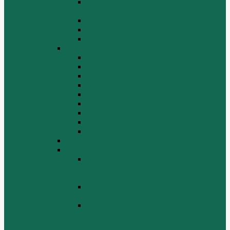
Система воспламенения топлива
WD615
Топливная аппаратура в сборе WD615
Топливопровод WD615
Топливопроводные трубки WD615
WD12/WD618
Выпускной коллектор
Картер
Клапаны, механизм газораспределения
Коленчатый вал, маховик
Крышка цилиндра
Крышка шестерен, картер маховика
Масляный насос и масляный фильтр
Масляный поддон
Шатун, поршень
WD615G220
ZHBG14-A
Коленчатый вал и сборка маховика
(CRANKSHAFT AND FLYWHEEL
ASSEMBLY)
ОСНОВАНИЕ БАЗОВОЙ РАМЫ
(BASE FRAME ASSEMBLY)
ПОРШЕНЬ И СОЕДИНИТЕЛЬНАЯ
ШАБЛОНА В СБОРЕ (PISTON &
CONNECTING ROD ASSEMBLY)