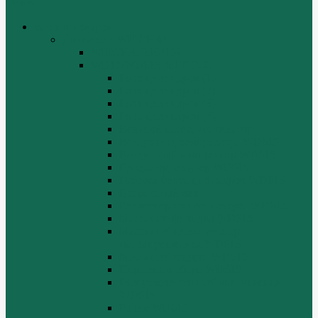
Меню
каталог товаров
Двигатели WEICHAI
WEICHAI ZH4102
WD10/WD615 (EURO-2)
Блок цилиндров (1)
Блок цилиндров (2)
Блок цилиндров (3)
Блок цилиндров (4)
Водяной насос, вентилятор
Воздуховод компрессора WD615
Воздушный компрессор WD615
Генератор, стартер WD615
Головка блока цилиндров WD615
Коленчатый вал
Коллектор подачи воздуха WD615
Масляные фильтры WD615
Масляный насос, фильтр
маслоприемника WD615
Масляный поддон WD615
Поршень в сборе WD615
Распределительный вал, клапана
WD615
Ролик WD615