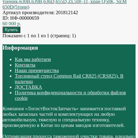
тонник-630B.639B,636D,655D,ZL50F-11, кран Q50K, SEM
650D(5тонн)
Артикул производителя: 201812142
ID: НФ-00000659
60 000 р.
Показано с 1 по 1 из 1 (страниц: 1)
Информация
Как мы работаем
Контакты
Наши преимущества
Топливный стенд Common Rail CR825 (CRS825). В
наличии
ДОСТАВКА
Политика конфиденциальности и обработки файлов
cookie
Компания «ЛогистВостокЗапчасть» занимается поставкой
любых запасных частей и комплектующих на любую
автомобильную, тяжелую и специальную технику,
произведенную в Китае по ценам заводов изготовителей.
Оптимизация процесса таможенной очистки товара, идеально