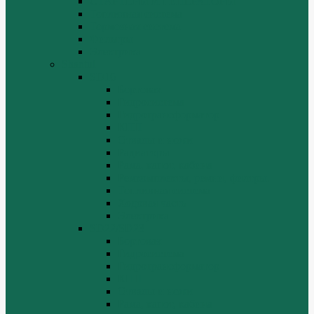
СТАРТЕРЫ И ГЕНЕРАТОРЫ
Топливная система
Тормозная система
Фильтры
Электрика
Shantui
SD16
Бортовая
Гидросистема
Гидротрансформатор
КПП
Отвалы и ножи
Радиаторы
Рама, капот, кабина
Ремкомплекты, ремни, филтры.
Топливная система
Ходовая часть
Электрика
SD22/SD23
Бортовая
Гидросистема
Гидротрансформатор
КПП
Отвалы и ножи
Рама, капот, кабина