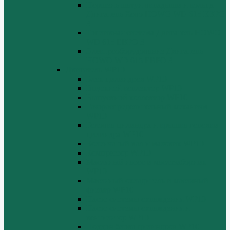
Поршень шатун вкладыши и кольца
Двигатель Хово HOWO WD 615 ЕВРО
3
Топливная система Двигатель HOWO
WD 615 ЕВРО 3
Электрооборудование Двигатель
HOWO WD 615 ЕВРО 3
Двигатель WP10
Блок цилиндров WP10
Впускной коллектор WP10
Выпускной коллектор WP10
Газораспределительный механизм
WP10
Головка цилиндра и крышка головки
цилиндра WP10
Коленчатый вал и маховик WP10
Компрессор WP10
Масляный насос и маслозаборник
WP10
Масляный охладитель и масляный
фильтр WP10
Насос системы охлаждения WP10
Насос системы охлаждения и
вентилятор WP10
Поддон блока цилиндров WP10