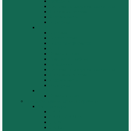
Расходники
Система охлаждения, радиаторы
Топливная система
Ходовая часть
Электрика
SD32
Бортовая
Гидросистема
Гидротрансформатор
КПП
Отвалы и ножи
Рама, капот, кабина
Расходники
Система охлаждения, радиаторы
Топливная система
Ходовая часть
Электрика
SD42
Отвалы и ножи
Грейдеры, краны, катки, погрузчики
Автогрейдеры
GR135
GR215, GR215A
GR180
GR-165