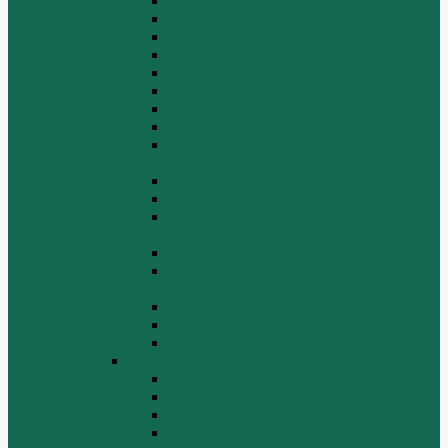
Водяной насос, вентилятор
Воздуховод компрессора WD615
Воздушный компрессор WD615
Генератор, стартер WD615
Головка блока цилиндров WD615
Коленчатый вал
Коллектор подачи воздуха WD615
Масляные фильтры WD615
Масляный насос, фильтр
маслоприемника WD615
Масляный поддон WD615
Поршень в сборе WD615
Распределительный вал, клапана
WD615
Ролик WD615
Система воспламенения топлива
WD615
Топливная аппаратура в сборе WD615
Топливопровод WD615
Топливопроводные трубки WD615
WD12/WD618
Выпускной коллектор
Картер
Клапаны, механизм газораспределения
Коленчатый вал, маховик