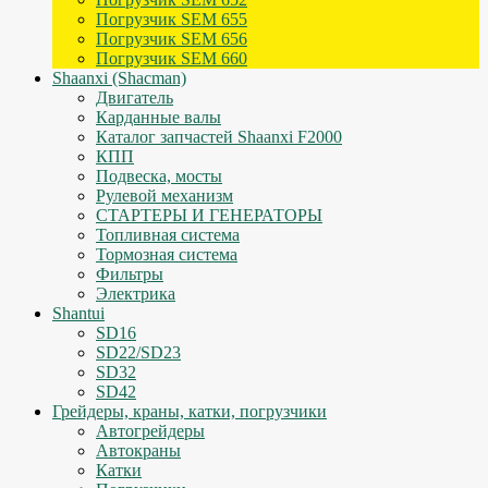
Погрузчик SEM 655
Погрузчик SEM 656
Погрузчик SEM 660
Shaanxi (Shacman)
Двигатель
Карданные валы
Каталог запчастей Shaanxi F2000
КПП
Подвеска, мосты
Рулевой механизм
СТАРТЕРЫ И ГЕНЕРАТОРЫ
Топливная система
Тормозная система
Фильтры
Электрика
Shantui
SD16
SD22/SD23
SD32
SD42
Грейдеры, краны, катки, погрузчики
Автогрейдеры
Автокраны
Катки