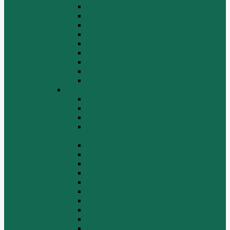
Вспомогательные агрегаты двигателя
Кабина
Коробка передач
Муфта сцепления
Передняя и задняя подвески
Передняя ось и рулевой механизм
Рама кузова
Тормозная и воздушная системы
Электрооборудование
Каталог запчастей HOWO
ZF S6-120
Двигатель Euro 2
Двигатель ЕВРО-3
Дополнительное оборудование
двигателя
Задний мост
Карданный вал
КПП
КПП FULLER
КПП.ZF 5S-111GP, 5S-150GP,4S-130GP.
Кузов/Кабина
Механизм подвески
Передний мост
Рама
Рулевой механизм