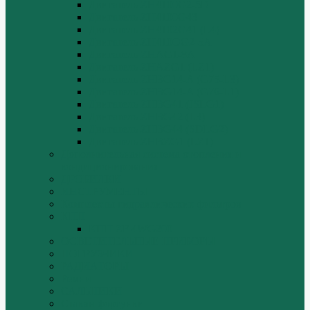
Двигатель ZH4100G2-5D
Двигатель ZH4100G43
Двигатель ZH4102G41 (L4)
Двигатель ZH410OG2-5A
Двигатель ZHAG1-8A
Двигатель ZHAZG1 (LZ1)
Двигатель ZHBG14-A (G75-L3)
Двигатель ZHBG14-A (G76-L1)
Двигатель ZHBG41 (JSLG1)
Двигатель ZHBG42 (L3)
Двигатель ZHBG44 (SDLG2)
Двигатель ZHBZG1 (LZ1)
Дополнительная система отопления и
кондиционирования
ДРОБИЛКИ
ИНСТРУМЕНТЫ
Комплекты гидравлических фильтров
КПП
КПП ZF 4WG200
ОСВЕТИТЕЛЬНЫЕ ПРИБОРЫ
ПОГРУЗЧИКИ
РАДИАТОРЫ
Ремни
САЛЬНИКИ
Стакан форсунки