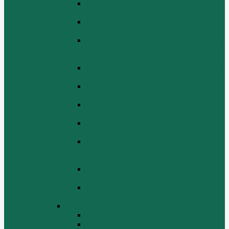
Блок цилиндров Двигатель WD 615
ЕВРО 3
Впускная и выпускная системы
Двигатель HOWO WD 615 ЕВРО 3
Головка цилиндра и механизм
газораспределения Двигатель HOWO
WD 615 ЕВРО 3
Коленвал и маховик Двигатель HOWO
WD 615 ЕВРО 3
Компрессор Двигатель HOWO WD 615
ЕВРО 3
Масляный насос и фильтр Двигатель
HOWO WD 615 ЕВРО 3
Масляный поддон Двигатель HOWO
WD 615 ЕВРО 3
Поршень шатун вкладыши и кольца
Двигатель Хово HOWO WD 615 ЕВРО
3
Топливная система Двигатель HOWO
WD 615 ЕВРО 3
Электрооборудование Двигатель
HOWO WD 615 ЕВРО 3
Двигатель WP10
Блок цилиндров WP10
Впускной коллектор WP10