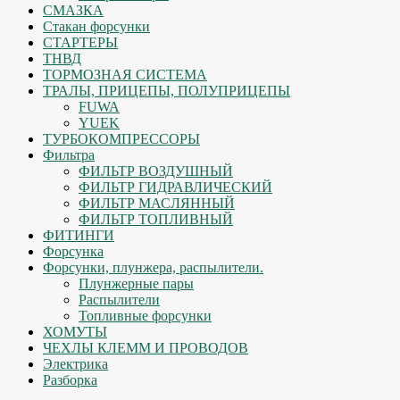
СМАЗКА
Стакан форсунки
СТАРТЕРЫ
ТНВД
ТОРМОЗНАЯ СИСТЕМА
ТРАЛЫ, ПРИЦЕПЫ, ПОЛУПРИЦЕПЫ
FUWA
YUEK
ТУРБОКОМПРЕССОРЫ
Фильтра
ФИЛЬТР ВОЗДУШНЫЙ
ФИЛЬТР ГИДРАВЛИЧЕСКИЙ
ФИЛЬТР МАСЛЯННЫЙ
ФИЛЬТР ТОПЛИВНЫЙ
ФИТИНГИ
Форсунка
Форсунки, плунжера, распылители.
Плунжерные пары
Распылители
Топливные форсунки
ХОМУТЫ
ЧЕХЛЫ КЛЕММ И ПРОВОДОВ
Электрика
Разборка