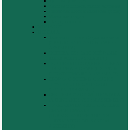
Крышка цилиндра
Крышка шестерен, картер маховика
Масляный насос и масляный фильтр
Масляный поддон
Шатун, поршень
WD615G220
ZHBG14-A
Коленчатый вал и сборка маховика
(CRANKSHAFT AND FLYWHEEL
ASSEMBLY)
ОСНОВАНИЕ БАЗОВОЙ РАМЫ
(BASE FRAME ASSEMBLY)
ПОРШЕНЬ И СОЕДИНИТЕЛЬНАЯ
ШАБЛОНА В СБОРЕ (PISTON &
CONNECTING ROD ASSEMBLY)
СБОРКА СИСТЕМЫ СМАЗКИ
НЕФТИ (LUBRICATING OIL
SYSTEM ASSEMBLY)
СИСТЕМА СИСТЕМЫ ВОЗДУХА
(AIR INTAKE SYSTEM ASSEMBLY)
ТУРБОЧАРГЕР И ЕГО СИСТЕМА
СМАЗКИ СМАЗКИ
(TURBOCHARGER AND ITS
LUBRICATING OIL SYSTEM
ASSEMBLY)