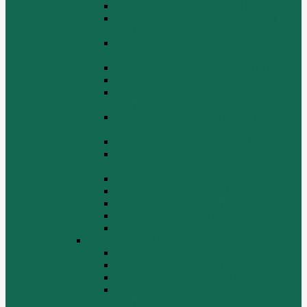
Выпускной коллектор WP10
Газораспределительный механизм
WP10
Головка цилиндра и крышка головки
цилиндра WP10
Коленчатый вал и маховик WP10
Компрессор WP10
Масляный насос и маслозаборник
WP10
Масляный охладитель и масляный
фильтр WP10
Насос системы охлаждения WP10
Насос системы охлаждения и
вентилятор WP10
Поддон блока цилиндров WP10
Топливная система WP10
Шатун и поршень WP10
Шкив натяжной WP10
Электрооборудование WP10
Двигатель WP12
Блок цилиндров WP12
Впускная система WP12
Выхлопная система WP12
Газораспределительный механизм
WP12