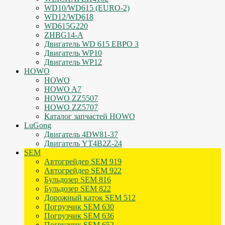
WD10/WD615 (EURO-2)
WD12/WD618
WD615G220
ZHBG14-A
Двигатель WD 615 ЕВРО 3
Двигатель WP10
Двигатель WP12
HOWO
HOWO
HOWO A7
HOWO ZZ5507
HOWO ZZ5707
Каталог запчастей HOWO
LuGong
Двигатель 4DW81-37
Двигатель YT4B2Z-24
SEM
Автогрейдер SEM 919
Автогрейдер SEM 922
Бульдозер SEM 816
Бульдозер SEM 822
Дорожный каток SEM 512
Погрузчик SEM 630
Погрузчик SEM 636
Погрузчик SEM 652