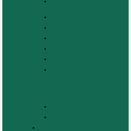
ЭЛЕКТРИЧЕСКАЯ СИСТЕМА В
СБОРЕ (ELECTRICAL SYSTEM
ASSEMBLY)
БЛОК ЦИЛИНДРОВ (CYLINDER
BLOCK ASSEMBLY)
ГОЛОВКА ЦИЛИНДРА В СБОРЕ
(CYLINDER HEAD ASSEMBLY )
СБОРКА ВОЗДУХА В СБОРЕ (AIR
COMREMBLY ASSEMBLY)
СБОРКА ПИТАНИЯ (CLUTCH AND
POWER TAKE-OFF ASSEMBLEY)
СБОРКА РАСПРЕДВАЛА
(CAMSHAFT ASSEMBLY)
СБОРКА ТОПЛИВНОЙ СИСТЕМЫ,
СБОРКА ТОПЛИВНОГО НАСОСА,
СБОРКА ТОПЛИВНОГО
ИНЖЕКТОРА (FUEL SYSTEM
ASSEMMBLY, FUFL INJECTION
PUMP ASSEMBLY, FUEL INJECTOR
ASSEMBIY)
СИСТЕМА ВЫПУСКА СИСТЕМЫ
(EXHAUST SYSTEM ASSEMBLY)
СИСТЕМА ОХЛАЖДЕНИЯ В СБОРЕ
(COOLING SYSTEM ASSEMBLY)
Двигатель WD 615 ЕВРО 3