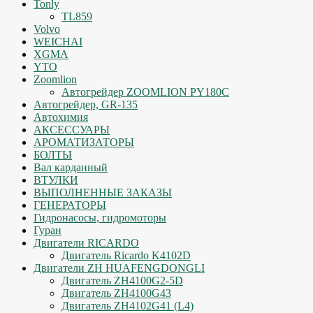
Tonly
TL859
Volvo
WEICHAI
XGMA
YTO
Zoomlion
Автогрейдер ZOOMLION PY180C
Автогрейдер, GR-135
Автохимия
АКСЕССУАРЫ
АРОМАТИЗАТОРЫ
БОЛТЫ
Вал карданный
ВТУЛКИ
ВЫПОЛНЕННЫЕ ЗАКАЗЫ
ГЕНЕРАТОРЫ
Гидронасосы, гидромоторы
Гуран
Двигатели RICARDO
Двигатель Ricardo K4102D
Двигатели ZH HUAFENGDONGLI
Двигатель ZH4100G2-5D
Двигатель ZH4100G43
Двигатель ZH4102G41 (L4)