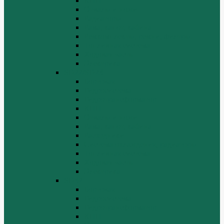
КПП
Отвалы и ножи
Радиаторы
Рама, капот, кабина
Ремкомплекты, ремни, филтры.
Топливная система
Ходовая часть
Электрика
SD22/SD23
Бортовая
Гидросистема
Гидротрансформатор
КПП
Отвалы и ножи
Рама, капот, кабина
Расходники
Система охлаждения, радиаторы
Топливная система
Ходовая часть
Электрика
SD32
Бортовая
Гидросистема
Гидротрансформатор
КПП