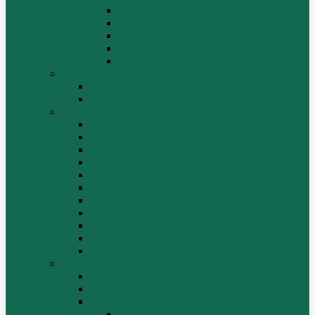
Средний мост.
Сцепление
Тормозная система.
Ходовая часть
Электрооборудование
LuGong
Двигатель 4DW81-37
Двигатель YT4B2Z-24
SEM
Автогрейдер SEM 919
Автогрейдер SEM 922
Бульдозер SEM 816
Бульдозер SEM 822
Дорожный каток SEM 512
Погрузчик SEM 630
Погрузчик SEM 636
Погрузчик SEM 652
Погрузчик SEM 655
Погрузчик SEM 656
Погрузчик SEM 660
Shaanxi (Shacman)
Двигатель
Карданные валы
Каталог запчастей Shaanxi F2000
Валы карданные