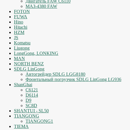
Двигатель FAW C6110
МАЗ-4380 FAW
FOTON
FUWA
Hino
Hitachi
HZM
JS
Komatsu
Liugong
LongGong, LONKING
MAN
NORTH BENZ
SDLG LinGong
Автогрейдер SDLG LGG8180
Фронтальный погрузчик SDLG LinGong LG936
ShanGhai
C6121
D6114
D9
SC8D
SHANTUI - SL50
TIANGONG
TIANGONG1
TIEMA