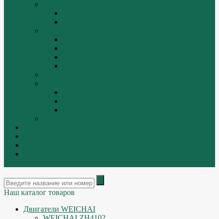
ТРАЛЫ, ПРИЦЕПЫ, ПОЛУПРИЦЕПЫ
FUWA
YUEK
Фильтра
ФИЛЬТР ВОЗДУШНЫЙ
ФИЛЬТР ГИДРАВЛИЧЕСКИЙ
ФИЛЬТР МАСЛЯННЫЙ
ФИЛЬТР ТОПЛИВНЫЙ
ФИТИНГИ
Форсунки, плунжера, распылители.
Плунжерные пары
Распылители
Топливные форсунки
Разборка
Оплата и доставка
Контакты
|
ИНТЕРНЕТ МАГАЗИН - АКТУАЛЬНЫЕ ЦЕНЫ И
ОСТАТКИ
Наш каталог товаров
Двигатели WEICHAI
WEICHAI ZH4102