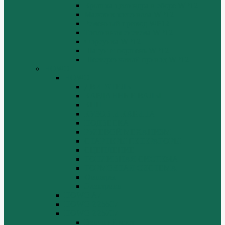
Крышка цилиндра в сборе WP12
Маховик коленвала WP12
Ременный привод WP12
Топливная система WP12
Форсунка WP12
Шатун и поршень WP12
Шестеренчатый привод WP12
HOWO
HOWO
ДВИГАТЕЛЬ
КАРДАННЫЕ ВАЛЫ
КПП
КУЗОВ И КАБИНА
ПОДВЕСКА
РУЛЕВОЙ МЕХАНИЗМ
СТАРТЕРЫ ГЕНЕРАТОРЫ
СЦЕПЛЕНИЕ
ТОПЛИВНАЯ СИСТЕМА
ТОРМОЗНАЯ СИСТЕМА
Фильтры
Электрика
HOWO A7
HOWO ZZ5507
HOWO ZZ5707
Ведущий мост