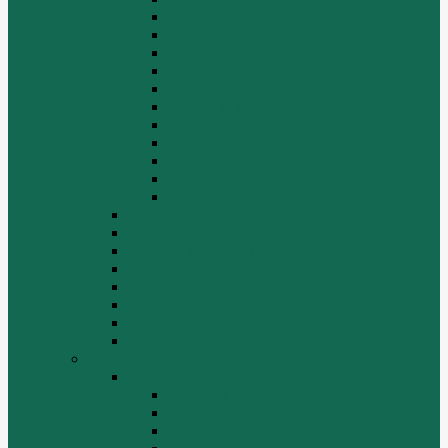
Двигатель
Задний мост
Задняя подвеска
КПП
Кузов/Кабина
Передняя подвеска
Рама
Рулевое управление
Средний мост
Сцепление
Электрооборудование
КПП
Подвеска, мосты
Рулевой механизм
СТАРТЕРЫ И ГЕНЕРАТОРЫ
Топливная система
Тормозная система
Фильтры
Электрика
Shantui
SD16
Бортовая
Гидросистема
Гидротрансформатор