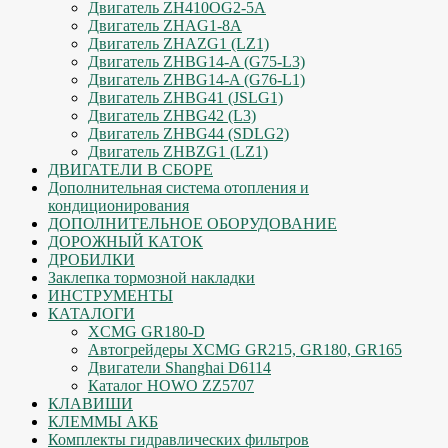
Двигатель ZH410OG2-5A
Двигатель ZHAG1-8A
Двигатель ZHAZG1 (LZ1)
Двигатель ZHBG14-A (G75-L3)
Двигатель ZHBG14-A (G76-L1)
Двигатель ZHBG41 (JSLG1)
Двигатель ZHBG42 (L3)
Двигатель ZHBG44 (SDLG2)
Двигатель ZHBZG1 (LZ1)
ДВИГАТЕЛИ В СБОРЕ
Дополнительная система отопления и
кондиционирования
ДОПОЛНИТЕЛЬНОЕ ОБОРУДОВАНИЕ
ДОРОЖНЫЙ КАТОК
ДРОБИЛКИ
Заклепка тормозной накладки
ИНСТРУМЕНТЫ
КАТАЛОГИ
XCMG GR180-D
Автогрейдеры XCMG GR215, GR180, GR165
Двигатели Shanghai D6114
Каталог HOWO ZZ5707
КЛАВИШИ
КЛЕММЫ АКБ
Комплекты гидравлических фильтров