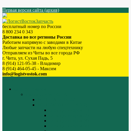
Первая версия сайта (архив)
бесплатный номер по России
8 800 234 0 343
Доставка во все регионы России
Работаем напрямую с заводами в Китае
Любые запчасти на любую спецтехнику
Отправляем из Читы во все города РФ
г. Чита, ул. Сухая Падь, 5
8 (914) 121-95-38 - Владимир
8 (914) 464-05-45 - Максим
info@logistvostok.com
Меню
каталог товаров
Двигатели WEICHAI
WEICHAI ZH4102
WD10/WD615 (EURO-2)
Блок цилиндров (1)
Блок цилиндров (2)
Блок цилиндров (3)
Блок цилиндров (4)