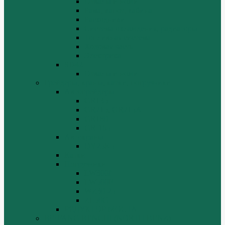
Отвалы и ножи
Рама, капот, кабина
Расходники
Система охлаждения, радиаторы
Топливная система
Ходовая часть
Электрика
SD42
Отвалы и ножи
Грейдеры, краны, катки, погрузчики
Автогрейдеры
GR135
GR215, GR215A
GR180
GR-165
Автокраны
QY25K5
Катки
Погрузчики
LW300f
LW500F
WZ30-25
ZL50G
РЕДУКТОР МОСТА
BEIFANG BENCHI (NORTH BENZ)