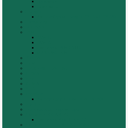
Грузовики
Самосвалы
Changlin
Автогрейдеры Changlin PY165H, PY220H
ChengGong
DOOSAN
FAW
FAW J5
FAW J6
Двигатель FAW C6110
МАЗ-4380 FAW
FOTON
HZM
LongGong, LONKING
TIEMA
Volvo
XGMA
YTO
Zoomlion
Автогрейдер ZOOMLION PY180C
БОЛТЫ
Гидронасосы, гидромоторы
Двигатели RICARDO
Двигатель Ricardo K4102D
Двигатели ZH HUAFENGDONGLI