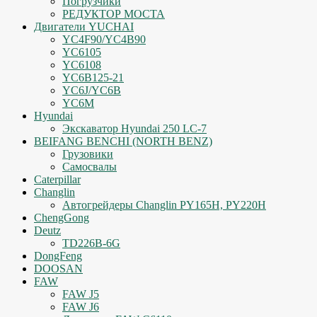
Погрузчики
РЕДУКТОР МОСТА
Двигатели YUCHAI
YC4F90/YC4B90
YC6105
YC6108
YC6B125-21
YC6J/YC6B
YC6M
Hyundai
Экскаватор Hyundai 250 LC-7
BEIFANG BENCHI (NORTH BENZ)
Грузовики
Самосвалы
Caterpillar
Changlin
Автогрейдеры Changlin PY165H, PY220H
ChengGong
Deutz
TD226B-6G
DongFeng
DOOSAN
FAW
FAW J5
FAW J6