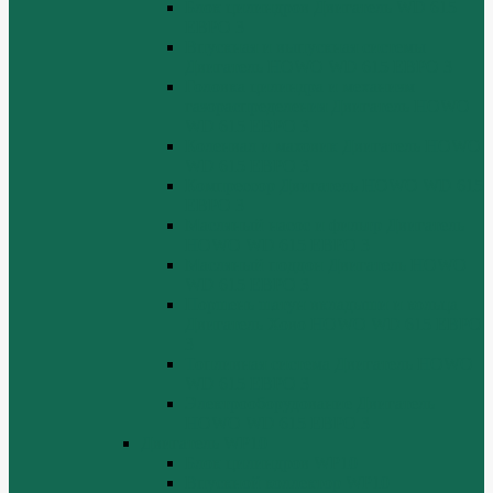
Блок цилиндров Двигатель WD 615
ЕВРО 3
Впускная и выпускная системы
Двигатель HOWO WD 615 ЕВРО 3
Головка цилиндра и механизм
газораспределения Двигатель HOWO
WD 615 ЕВРО 3
Коленвал и маховик Двигатель HOWO
WD 615 ЕВРО 3
Компрессор Двигатель HOWO WD 615
ЕВРО 3
Масляный насос и фильтр Двигатель
HOWO WD 615 ЕВРО 3
Масляный поддон Двигатель HOWO
WD 615 ЕВРО 3
Поршень шатун вкладыши и кольца
Двигатель Хово HOWO WD 615 ЕВРО
3
Топливная система Двигатель HOWO
WD 615 ЕВРО 3
Электрооборудование Двигатель
HOWO WD 615 ЕВРО 3
Двигатель WP10
Блок цилиндров WP10
Впускной коллектор WP10