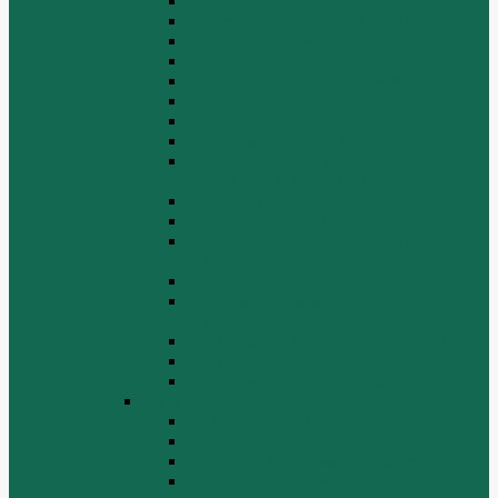
Водяной насос, вентилятор
Воздуховод компрессора WD615
Воздушный компрессор WD615
Генератор, стартер WD615
Головка блока цилиндров WD615
Коленчатый вал
Коллектор подачи воздуха WD615
Масляные фильтры WD615
Масляный насос, фильтр
маслоприемника WD615
Масляный поддон WD615
Поршень в сборе WD615
Распределительный вал, клапана
WD615
Ролик WD615
Система воспламенения топлива
WD615
Топливная аппаратура в сборе WD615
Топливопровод WD615
Топливопроводные трубки WD615
WD12/WD618
Выпускной коллектор
Картер
Клапаны, механизм газораспределения
Коленчатый вал, маховик