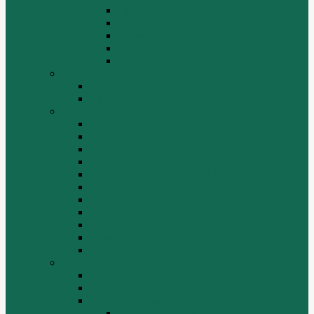
Средний мост.
Сцепление
Тормозная система.
Ходовая часть
Электрооборудование
LuGong
Двигатель 4DW81-37
Двигатель YT4B2Z-24
SEM
Автогрейдер SEM 919
Автогрейдер SEM 922
Бульдозер SEM 816
Бульдозер SEM 822
Дорожный каток SEM 512
Погрузчик SEM 630
Погрузчик SEM 636
Погрузчик SEM 652
Погрузчик SEM 655
Погрузчик SEM 656
Погрузчик SEM 660
Shaanxi (Shacman)
Двигатель
Карданные валы
Каталог запчастей Shaanxi F2000
Валы карданные