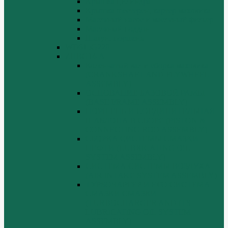
Крышка цилиндра
Крышка шестерен, картер маховика
Масляный насос и масляный фильтр
Масляный поддон
Шатун, поршень
WD615G220
ZHBG14-A
Коленчатый вал и сборка маховика
(CRANKSHAFT AND FLYWHEEL
ASSEMBLY)
ОСНОВАНИЕ БАЗОВОЙ РАМЫ
(BASE FRAME ASSEMBLY)
ПОРШЕНЬ И СОЕДИНИТЕЛЬНАЯ
ШАБЛОНА В СБОРЕ (PISTON &
CONNECTING ROD ASSEMBLY)
СБОРКА СИСТЕМЫ СМАЗКИ
НЕФТИ (LUBRICATING OIL
SYSTEM ASSEMBLY)
СИСТЕМА СИСТЕМЫ ВОЗДУХА
(AIR INTAKE SYSTEM ASSEMBLY)
ТУРБОЧАРГЕР И ЕГО СИСТЕМА
СМАЗКИ СМАЗКИ
(TURBOCHARGER AND ITS
LUBRICATING OIL SYSTEM
ASSEMBLY)