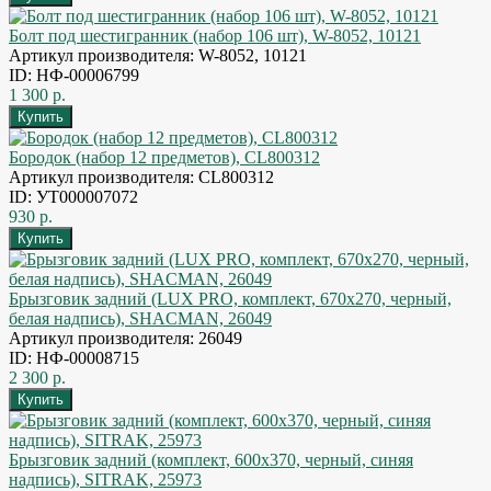
Болт под шестигранник (набор 106 шт), W-8052, 10121
Артикул производителя: W-8052, 10121
ID: НФ-00006799
1 300 р.
Бородок (набор 12 предметов), CL800312
Артикул производителя: CL800312
ID: УТ000007072
930 р.
Брызговик задний (LUX PRO, комплект, 670x270, черный,
белая надпись), SHACMAN, 26049
Артикул производителя: 26049
ID: НФ-00008715
2 300 р.
Брызговик задний (комплект, 600x370, черный, синяя
надпись), SITRAK, 25973