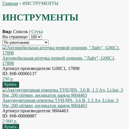
Главная
» ИНСТРУМЕНТЫ
ИНСТРУМЕНТЫ
Вид:
Список
/
Сетка
На странице:
Автомобильная аптечка первой помощи, "Лайт", G00C1,
17898
Артикул производителя: G00C1, 17898
ID: НФ-00006137
250 р.
Аккумуляторная отвертка ТУНДРА, 3.6 В, 1.3 Ач, Li-lon, 3
Нм, 200 об/мин, индикатор заряда 9604463
Артикул производителя: 9604463
ID: НФ-00008887
2 000 р.