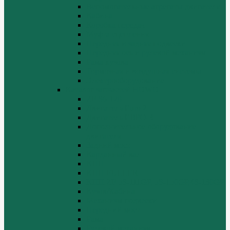
Вспомогательные агрегаты двигателя
Кабина
Коробка передач
Муфта сцепления
Передняя и задняя подвески
Передняя ось и рулевой механизм
Рама кузова
Тормозная и воздушная системы
Электрооборудование
Каталог запчастей HOWO
ZF S6-120
Двигатель Euro 2
Двигатель ЕВРО-3
Дополнительное оборудование
двигателя
Задний мост
Карданный вал
КПП
КПП FULLER
КПП.ZF 5S-111GP, 5S-150GP,4S-130GP.
Кузов/Кабина
Механизм подвески
Передний мост
Рама
Рулевой механизм