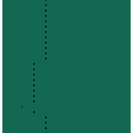
Двигатель
Задний мост
Задняя подвеска
КПП
Кузов/Кабина
Передняя подвеска
Рама
Рулевое управление
Средний мост
Сцепление
Электрооборудование
КПП
Подвеска, мосты
Рулевой механизм
СТАРТЕРЫ И ГЕНЕРАТОРЫ
Топливная система
Тормозная система
Фильтры
Электрика
Shantui
SD16
Бортовая
Гидросистема
Гидротрансформатор