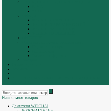
ТРАЛЫ, ПРИЦЕПЫ, ПОЛУПРИЦЕПЫ
FUWA
YUEK
Фильтра
ФИЛЬТР ВОЗДУШНЫЙ
ФИЛЬТР ГИДРАВЛИЧЕСКИЙ
ФИЛЬТР МАСЛЯННЫЙ
ФИЛЬТР ТОПЛИВНЫЙ
ФИТИНГИ
Форсунки, плунжера, распылители.
Плунжерные пары
Распылители
Топливные форсунки
Разборка
Оплата и доставка
Контакты
|
ИНТЕРНЕТ МАГАЗИН - АКТУАЛЬНЫЕ ЦЕНЫ И
ОСТАТКИ
Наш каталог товаров
Двигатели WEICHAI
WEICHAI ZH4102