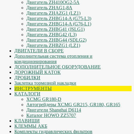
Двигатель ZH410OG2-5A
Двигатель ZHAG1-8A
Двигатель ZHAZG1 (LZ1)
Двигатель ZHBG14-A (G75-L3)
Двигатель ZHBG14-A (G76-L1)
Двигатель ZHBG41 (JSLG1)
Двигатель ZHBG42 (L3)
Двигатель ZHBG44 (SDLG2)
Двигатель ZHBZG1 (LZ1)
ДВИГАТЕЛИ В СБОРЕ
Дополнительная система отопления и
кондиционирования
ДОПОЛНИТЕЛЬНОЕ ОБОРУДОВАНИЕ
ДОРОЖНЫЙ КАТОК
ДРОБИЛКИ
Заклепка тормозной накладки
ИНСТРУМЕНТЫ
КАТАЛОГИ
XCMG GR180-D
Автогрейдеры XCMG GR215, GR180, GR165
Двигатели Shanghai D6114
Каталог HOWO ZZ5707
КЛАВИШИ
КЛЕММЫ АКБ
Комплекты гидравлических фильтров