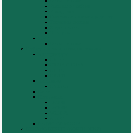
Отвалы и ножи
Рама, капот, кабина
Расходники
Система охлаждения, радиаторы
Топливная система
Ходовая часть
Электрика
SD42
Отвалы и ножи
Грейдеры, краны, катки, погрузчики
Автогрейдеры
GR135
GR215, GR215A
GR180
GR-165
Автокраны
QY25K5
Катки
Погрузчики
LW300f
LW500F
WZ30-25
ZL50G
РЕДУКТОР МОСТА
BEIFANG BENCHI (NORTH BENZ)