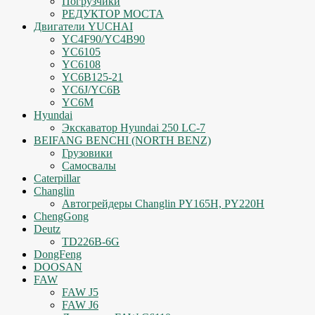
Погрузчики
РЕДУКТОР МОСТА
Двигатели YUCHAI
YC4F90/YC4B90
YC6105
YC6108
YC6B125-21
YC6J/YC6B
YC6M
Hyundai
Экскаватор Hyundai 250 LC-7
BEIFANG BENCHI (NORTH BENZ)
Грузовики
Самосвалы
Caterpillar
Changlin
Автогрейдеры Changlin PY165H, PY220H
ChengGong
Deutz
TD226B-6G
DongFeng
DOOSAN
FAW
FAW J5
FAW J6