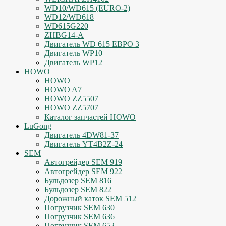
WD10/WD615 (EURO-2)
WD12/WD618
WD615G220
ZHBG14-A
Двигатель WD 615 ЕВРО 3
Двигатель WP10
Двигатель WP12
HOWO
HOWO
HOWO A7
HOWO ZZ5507
HOWO ZZ5707
Каталог запчастей HOWO
LuGong
Двигатель 4DW81-37
Двигатель YT4B2Z-24
SEM
Автогрейдер SEM 919
Автогрейдер SEM 922
Бульдозер SEM 816
Бульдозер SEM 822
Дорожный каток SEM 512
Погрузчик SEM 630
Погрузчик SEM 636
Погрузчик SEM 652