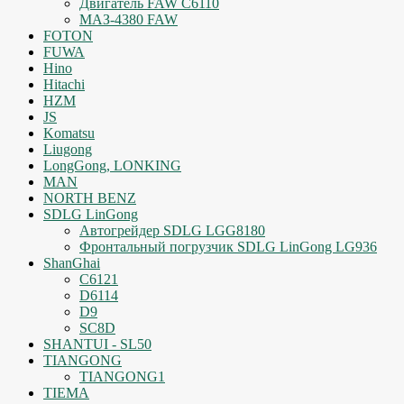
Двигатель FAW C6110
МАЗ-4380 FAW
FOTON
FUWA
Hino
Hitachi
HZM
JS
Komatsu
Liugong
LongGong, LONKING
MAN
NORTH BENZ
SDLG LinGong
Автогрейдер SDLG LGG8180
Фронтальный погрузчик SDLG LinGong LG936
ShanGhai
C6121
D6114
D9
SC8D
SHANTUI - SL50
TIANGONG
TIANGONG1
TIEMA