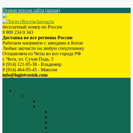
Первая версия сайта (архив)
бесплатный номер по России
8 800 234 0 343
Доставка во все регионы России
Работаем напрямую с заводами в Китае
Любые запчасти на любую спецтехнику
Отправляем из Читы во все города РФ
г. Чита, ул. Сухая Падь, 5
8 (914) 121-95-38 - Владимир
8 (914) 464-05-45 - Максим
info@logistvostok.com
Меню
каталог товаров
Двигатели WEICHAI
WEICHAI ZH4102
WD10/WD615 (EURO-2)
Блок цилиндров (1)
Блок цилиндров (2)
Блок цилиндров (3)
Блок цилиндров (4)