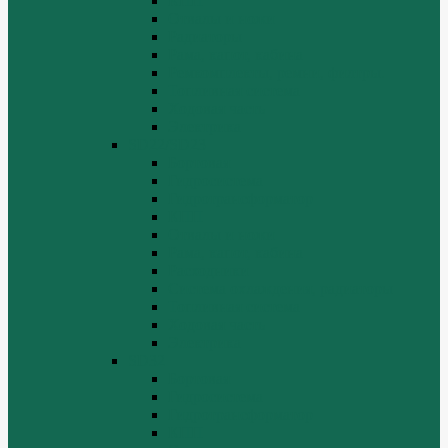
КПП
Отвалы и ножи
Радиаторы
Рама, капот, кабина
Ремкомплекты, ремни, филтры.
Топливная система
Ходовая часть
Электрика
SD22/SD23
Бортовая
Гидросистема
Гидротрансформатор
КПП
Отвалы и ножи
Рама, капот, кабина
Расходники
Система охлаждения, радиаторы
Топливная система
Ходовая часть
Электрика
SD32
Бортовая
Гидросистема
Гидротрансформатор
КПП