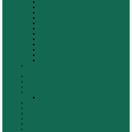
Двигатель ZH4100G2-5D
Двигатель ZH4100G43
Двигатель ZH4102G41 (L4)
Двигатель ZH410OG2-5A
Двигатель ZHAG1-8A
Двигатель ZHAZG1 (LZ1)
Двигатель ZHBG14-A (G75-L3)
Двигатель ZHBG14-A (G76-L1)
Двигатель ZHBG41 (JSLG1)
Двигатель ZHBG42 (L3)
Двигатель ZHBG44 (SDLG2)
Двигатель ZHBZG1 (LZ1)
Дополнительная система отопления и
кондиционирования
ДРОБИЛКИ
ИНСТРУМЕНТЫ
Комплекты гидравлических фильтров
КПП
КПП ZF 4WG200
ОСВЕТИТЕЛЬНЫЕ ПРИБОРЫ
ПОГРУЗЧИКИ
РАДИАТОРЫ
Ремни
САЛЬНИКИ
Стакан форсунки