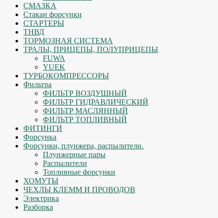
СМАЗКА
Стакан форсунки
СТАРТЕРЫ
ТНВД
ТОРМОЗНАЯ СИСТЕМА
ТРАЛЫ, ПРИЦЕПЫ, ПОЛУПРИЦЕПЫ
FUWA
YUEK
ТУРБОКОМПРЕССОРЫ
Фильтра
ФИЛЬТР ВОЗДУШНЫЙ
ФИЛЬТР ГИДРАВЛИЧЕСКИЙ
ФИЛЬТР МАСЛЯННЫЙ
ФИЛЬТР ТОПЛИВНЫЙ
ФИТИНГИ
Форсунка
Форсунки, плунжера, распылители.
Плунжерные пары
Распылители
Топливные форсунки
ХОМУТЫ
ЧЕХЛЫ КЛЕММ И ПРОВОДОВ
Электрика
Разборка