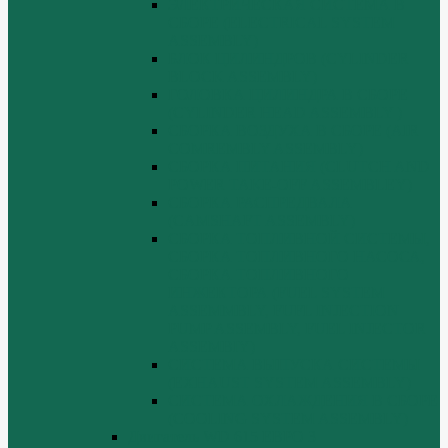
ЭЛЕКТРИЧЕСКАЯ СИСТЕМА В
СБОРЕ (ELECTRICAL SYSTEM
ASSEMBLY)
БЛОК ЦИЛИНДРОВ (CYLINDER
BLOCK ASSEMBLY)
ГОЛОВКА ЦИЛИНДРА В СБОРЕ
(CYLINDER HEAD ASSEMBLY )
СБОРКА ВОЗДУХА В СБОРЕ (AIR
COMREMBLY ASSEMBLY)
СБОРКА ПИТАНИЯ (CLUTCH AND
POWER TAKE-OFF ASSEMBLEY)
СБОРКА РАСПРЕДВАЛА
(CAMSHAFT ASSEMBLY)
СБОРКА ТОПЛИВНОЙ СИСТЕМЫ,
СБОРКА ТОПЛИВНОГО НАСОСА,
СБОРКА ТОПЛИВНОГО
ИНЖЕКТОРА (FUEL SYSTEM
ASSEMMBLY, FUFL INJECTION
PUMP ASSEMBLY, FUEL INJECTOR
ASSEMBIY)
СИСТЕМА ВЫПУСКА СИСТЕМЫ
(EXHAUST SYSTEM ASSEMBLY)
СИСТЕМА ОХЛАЖДЕНИЯ В СБОРЕ
(COOLING SYSTEM ASSEMBLY)
Двигатель WD 615 ЕВРО 3