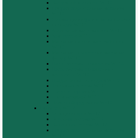
Выпускной коллектор WP10
Газораспределительный механизм
WP10
Головка цилиндра и крышка головки
цилиндра WP10
Коленчатый вал и маховик WP10
Компрессор WP10
Масляный насос и маслозаборник
WP10
Масляный охладитель и масляный
фильтр WP10
Насос системы охлаждения WP10
Насос системы охлаждения и
вентилятор WP10
Поддон блока цилиндров WP10
Топливная система WP10
Шатун и поршень WP10
Шкив натяжной WP10
Электрооборудование WP10
Двигатель WP12
Блок цилиндров WP12
Впускная система WP12
Выхлопная система WP12
Газораспределительный механизм
WP12