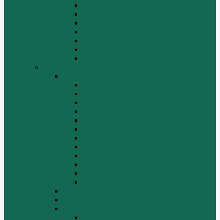
Крышка цилиндра в сборе WP12
Маховик коленвала WP12
Ременный привод WP12
Топливная система WP12
Форсунка WP12
Шатун и поршень WP12
Шестеренчатый привод WP12
HOWO
HOWO
ДВИГАТЕЛЬ
КАРДАННЫЕ ВАЛЫ
КПП
КУЗОВ И КАБИНА
ПОДВЕСКА
РУЛЕВОЙ МЕХАНИЗМ
СТАРТЕРЫ ГЕНЕРАТОРЫ
СЦЕПЛЕНИЕ
ТОПЛИВНАЯ СИСТЕМА
ТОРМОЗНАЯ СИСТЕМА
Фильтры
Электрика
HOWO A7
HOWO ZZ5507
HOWO ZZ5707
Ведущий мост