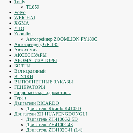
Tonly
TL859
Volvo
WEICHAI
XGMA
YTO
Zoomlion
Автогрейдер ZOOMLION PY180C
Автогрейдер, GR-135
Автохимия
АКСЕССУАРЫ
АРОМАТИЗАТОРЫ
БОЛТЫ
Вал карданный
ВТУЛКИ
ВЫПОЛНЕННЫЕ ЗАКАЗЫ
ГЕНЕРАТОРЫ
Гидронасосы, гидромоторы
Гуран
Двигатели RICARDO
Двигатель Ricardo K4102D
Двигатели ZH HUAFENGDONGLI
Двигатель ZH4100G2-5D
Двигатель ZH4100G43
Двигатель ZH4102G41 (L4)