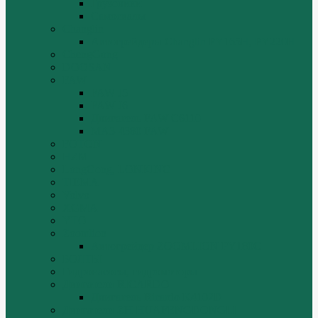
Грузовики
Самосвалы
Changlin
Автогрейдеры Changlin PY165H, PY220H
ChengGong
DOOSAN
FAW
FAW J5
FAW J6
Двигатель FAW C6110
МАЗ-4380 FAW
FOTON
HZM
LongGong, LONKING
TIEMA
Volvo
XGMA
YTO
Zoomlion
Автогрейдер ZOOMLION PY180C
БОЛТЫ
Гидронасосы, гидромоторы
Двигатели RICARDO
Двигатель Ricardo K4102D
Двигатели ZH HUAFENGDONGLI