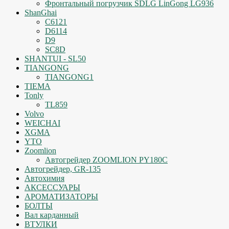
Фронтальный погрузчик SDLG LinGong LG936
ShanGhai
C6121
D6114
D9
SC8D
SHANTUI - SL50
TIANGONG
TIANGONG1
TIEMA
Tonly
TL859
Volvo
WEICHAI
XGMA
YTO
Zoomlion
Автогрейдер ZOOMLION PY180C
Автогрейдер, GR-135
Автохимия
АКСЕССУАРЫ
АРОМАТИЗАТОРЫ
БОЛТЫ
Вал карданный
ВТУЛКИ