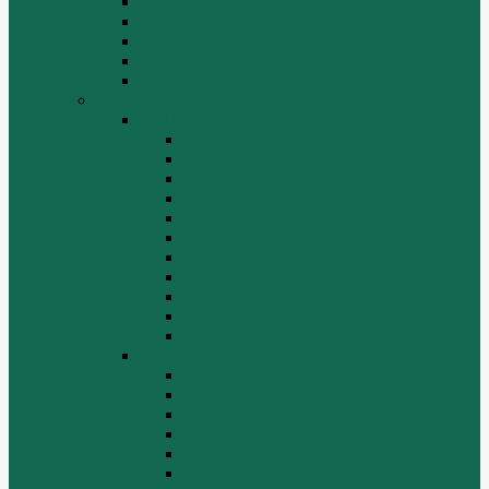
СТАРТЕРЫ И ГЕНЕРАТОРЫ
Топливная система
Тормозная система
Фильтры
Электрика
Shantui
SD16
Бортовая
Гидросистема
Гидротрансформатор
КПП
Отвалы и ножи
Радиаторы
Рама, капот, кабина
Ремкомплекты, ремни, филтры.
Топливная система
Ходовая часть
Электрика
SD22/SD23
Бортовая
Гидросистема
Гидротрансформатор
КПП
Отвалы и ножи
Рама, капот, кабина