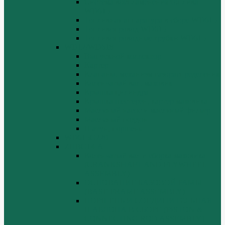
Система воспламенения топлива
WD615
Топливная аппаратура в сборе WD615
Топливопровод WD615
Топливопроводные трубки WD615
WD12/WD618
Выпускной коллектор
Картер
Клапаны, механизм газораспределения
Коленчатый вал, маховик
Крышка цилиндра
Крышка шестерен, картер маховика
Масляный насос и масляный фильтр
Масляный поддон
Шатун, поршень
WD615G220
ZHBG14-A
Коленчатый вал и сборка маховика
(CRANKSHAFT AND FLYWHEEL
ASSEMBLY)
ОСНОВАНИЕ БАЗОВОЙ РАМЫ
(BASE FRAME ASSEMBLY)
ПОРШЕНЬ И СОЕДИНИТЕЛЬНАЯ
ШАБЛОНА В СБОРЕ (PISTON &
CONNECTING ROD ASSEMBLY)