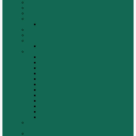
Volvo
XGMA
YTO
Zoomlion
Автогрейдер ZOOMLION PY180C
БОЛТЫ
Гидронасосы, гидромоторы
Двигатели RICARDO
Двигатель Ricardo K4102D
Двигатели ZH HUAFENGDONGLI
Двигатель ZH4100G2-5D
Двигатель ZH4100G43
Двигатель ZH4102G41 (L4)
Двигатель ZH410OG2-5A
Двигатель ZHAG1-8A
Двигатель ZHAZG1 (LZ1)
Двигатель ZHBG14-A (G75-L3)
Двигатель ZHBG14-A (G76-L1)
Двигатель ZHBG41 (JSLG1)
Двигатель ZHBG42 (L3)
Двигатель ZHBG44 (SDLG2)
Двигатель ZHBZG1 (LZ1)
Дополнительная система отопления и
кондиционирования
ДРОБИЛКИ