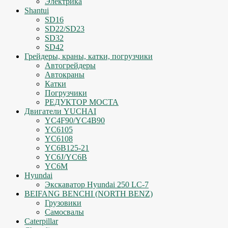
Электрика
Shantui
SD16
SD22/SD23
SD32
SD42
Грейдеры, краны, катки, погрузчики
Автогрейдеры
Автокраны
Катки
Погрузчики
РЕДУКТОР МОСТА
Двигатели YUCHAI
YC4F90/YC4B90
YC6105
YC6108
YC6B125-21
YC6J/YC6B
YC6M
Hyundai
Экскаватор Hyundai 250 LC-7
BEIFANG BENCHI (NORTH BENZ)
Грузовики
Самосвалы
Caterpillar