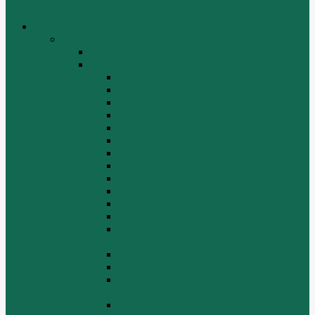
Меню
каталог товаров
Двигатели WEICHAI
WEICHAI ZH4102
WD10/WD615 (EURO-2)
Блок цилиндров (1)
Блок цилиндров (2)
Блок цилиндров (3)
Блок цилиндров (4)
Водяной насос, вентилятор
Воздуховод компрессора WD615
Воздушный компрессор WD615
Генератор, стартер WD615
Головка блока цилиндров WD615
Коленчатый вал
Коллектор подачи воздуха WD615
Масляные фильтры WD615
Масляный насос, фильтр
маслоприемника WD615
Масляный поддон WD615
Поршень в сборе WD615
Распределительный вал, клапана
WD615
Ролик WD615