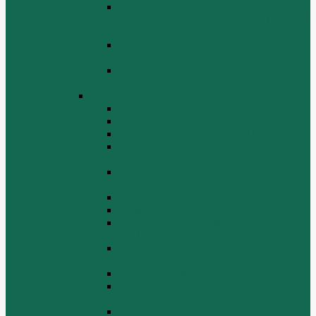
Поршень шатун вкладыши и кольца
Двигатель Хово HOWO WD 615 ЕВРО
3
Топливная система Двигатель HOWO
WD 615 ЕВРО 3
Электрооборудование Двигатель
HOWO WD 615 ЕВРО 3
Двигатель WP10
Блок цилиндров WP10
Впускной коллектор WP10
Выпускной коллектор WP10
Газораспределительный механизм
WP10
Головка цилиндра и крышка головки
цилиндра WP10
Коленчатый вал и маховик WP10
Компрессор WP10
Масляный насос и маслозаборник
WP10
Масляный охладитель и масляный
фильтр WP10
Насос системы охлаждения WP10
Насос системы охлаждения и
вентилятор WP10
Поддон блока цилиндров WP10