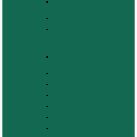
СБОРКА СИСТЕМЫ СМАЗКИ
НЕФТИ (LUBRICATING OIL
SYSTEM ASSEMBLY)
СИСТЕМА СИСТЕМЫ ВОЗДУХА
(AIR INTAKE SYSTEM ASSEMBLY)
ТУРБОЧАРГЕР И ЕГО СИСТЕМА
СМАЗКИ СМАЗКИ
(TURBOCHARGER AND ITS
LUBRICATING OIL SYSTEM
ASSEMBLY)
ЭЛЕКТРИЧЕСКАЯ СИСТЕМА В
СБОРЕ (ELECTRICAL SYSTEM
ASSEMBLY)
БЛОК ЦИЛИНДРОВ (CYLINDER
BLOCK ASSEMBLY)
ГОЛОВКА ЦИЛИНДРА В СБОРЕ
(CYLINDER HEAD ASSEMBLY )
СБОРКА ВОЗДУХА В СБОРЕ (AIR
COMREMBLY ASSEMBLY)
СБОРКА ПИТАНИЯ (CLUTCH AND
POWER TAKE-OFF ASSEMBLEY)
СБОРКА РАСПРЕДВАЛА
(CAMSHAFT ASSEMBLY)
СБОРКА ТОПЛИВНОЙ СИСТЕМЫ,
СБОРКА ТОПЛИВНОГО НАСОСА,