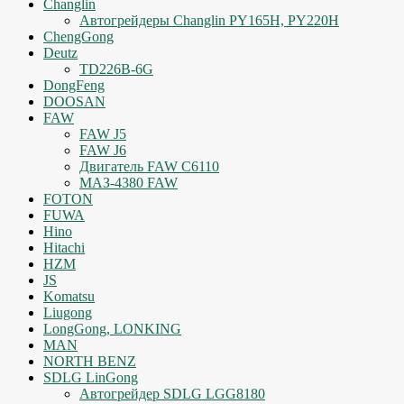
Changlin
Автогрейдеры Changlin PY165H, PY220H
ChengGong
Deutz
TD226B-6G
DongFeng
DOOSAN
FAW
FAW J5
FAW J6
Двигатель FAW C6110
МАЗ-4380 FAW
FOTON
FUWA
Hino
Hitachi
HZM
JS
Komatsu
Liugong
LongGong, LONKING
MAN
NORTH BENZ
SDLG LinGong
Автогрейдер SDLG LGG8180