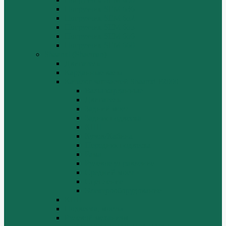
Погрузчик SEM 636
Погрузчик SEM 652
Погрузчик SEM 655
Погрузчик SEM 656
Погрузчик SEM 660
Shaanxi (Shacman)
Двигатель
Карданные валы
Каталог запчастей Shaanxi F2000
Валы карданные
Двигатель
Задний мост
Задняя подвеска
КПП
Кузов/Кабина
Передняя подвеска
Рама
Рулевое управление
Средний мост
Сцепление
Электрооборудование
КПП
Подвеска, мосты
Рулевой механизм