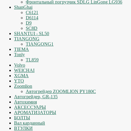
Фронтальный погрузчик SDLG LinGong LG936
ShanGhai
C6121
D6114
D9
SC8D
SHANTUI - SL50
TIANGONG
TIANGONG1
TIEMA
Tonly
TL859
Volvo
WEICHAI
XGMA
YTO
Zoomlion
Автогрейдер ZOOMLION PY180C
Автогрейдер, GR-135
Автохимия
АКСЕССУАРЫ
АРОМАТИЗАТОРЫ
БОЛТЫ
Вал карданный
ВТУЛКИ