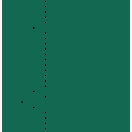
Расходники
Система охлаждения, радиаторы
Топливная система
Ходовая часть
Электрика
SD32
Бортовая
Гидросистема
Гидротрансформатор
КПП
Отвалы и ножи
Рама, капот, кабина
Расходники
Система охлаждения, радиаторы
Топливная система
Ходовая часть
Электрика
SD42
Отвалы и ножи
Грейдеры, краны, катки, погрузчики
Автогрейдеры
GR135
GR215, GR215A
GR180
GR-165