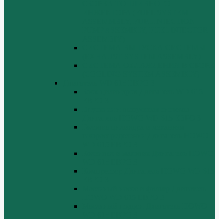
СБОРКА ТОПЛИВНОГО
ИНЖЕКТОРА (FUEL SYSTEM
ASSEMMBLY, FUFL INJECTION
PUMP ASSEMBLY, FUEL INJECTOR
ASSEMBIY)
СИСТЕМА ВЫПУСКА СИСТЕМЫ
(EXHAUST SYSTEM ASSEMBLY)
СИСТЕМА ОХЛАЖДЕНИЯ В СБОРЕ
(COOLING SYSTEM ASSEMBLY)
Двигатель WD 615 ЕВРО 3
Блок цилиндров Двигатель WD 615
ЕВРО 3
Впускная и выпускная системы
Двигатель HOWO WD 615 ЕВРО 3
Головка цилиндра и механизм
газораспределения Двигатель HOWO
WD 615 ЕВРО 3
Коленвал и маховик Двигатель HOWO
WD 615 ЕВРО 3
Компрессор Двигатель HOWO WD 615
ЕВРО 3
Масляный насос и фильтр Двигатель
HOWO WD 615 ЕВРО 3
Масляный поддон Двигатель HOWO
WD 615 ЕВРО 3