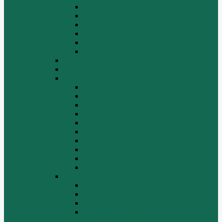
СТАРТЕРЫ ГЕНЕРАТОРЫ
СЦЕПЛЕНИЕ
ТОПЛИВНАЯ СИСТЕМА
ТОРМОЗНАЯ СИСТЕМА
Фильтры
Электрика
HOWO A7
HOWO ZZ5507
HOWO ZZ5707
Ведущий мост
Вспомогательные агрегаты двигателя
Кабина
Коробка передач
Муфта сцепления
Передняя и задняя подвески
Передняя ось и рулевой механизм
Рама кузова
Тормозная и воздушная системы
Электрооборудование
Каталог запчастей HOWO
ZF S6-120
Двигатель Euro 2
Двигатель ЕВРО-3
Дополнительное оборудование
двигателя