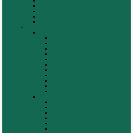
СТАРТЕРЫ И ГЕНЕРАТОРЫ
Топливная система
Тормозная система
Фильтры
Электрика
Shantui
SD16
Бортовая
Гидросистема
Гидротрансформатор
КПП
Отвалы и ножи
Радиаторы
Рама, капот, кабина
Ремкомплекты, ремни, филтры.
Топливная система
Ходовая часть
Электрика
SD22/SD23
Бортовая
Гидросистема
Гидротрансформатор
КПП
Отвалы и ножи
Рама, капот, кабина