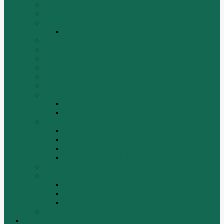
ИНСТРУМЕНТЫ
Комплекты гидравлических фильтров
КПП
КПП ZF 4WG200
ОСВЕТИТЕЛЬНЫЕ ПРИБОРЫ
ПОГРУЗЧИКИ
РАДИАТОРЫ
Ремни
САЛЬНИКИ
Стакан форсунки
ТРАЛЫ, ПРИЦЕПЫ, ПОЛУПРИЦЕПЫ
FUWA
YUEK
Фильтра
ФИЛЬТР ВОЗДУШНЫЙ
ФИЛЬТР ГИДРАВЛИЧЕСКИЙ
ФИЛЬТР МАСЛЯННЫЙ
ФИЛЬТР ТОПЛИВНЫЙ
ФИТИНГИ
Форсунки, плунжера, распылители.
Плунжерные пары
Распылители
Топливные форсунки
Разборка
Оплата и доставка