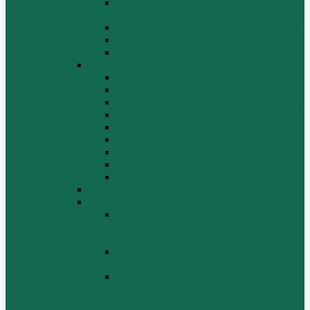
Система воспламенения топлива
WD615
Топливная аппаратура в сборе WD615
Топливопровод WD615
Топливопроводные трубки WD615
WD12/WD618
Выпускной коллектор
Картер
Клапаны, механизм газораспределения
Коленчатый вал, маховик
Крышка цилиндра
Крышка шестерен, картер маховика
Масляный насос и масляный фильтр
Масляный поддон
Шатун, поршень
WD615G220
ZHBG14-A
Коленчатый вал и сборка маховика
(CRANKSHAFT AND FLYWHEEL
ASSEMBLY)
ОСНОВАНИЕ БАЗОВОЙ РАМЫ
(BASE FRAME ASSEMBLY)
ПОРШЕНЬ И СОЕДИНИТЕЛЬНАЯ
ШАБЛОНА В СБОРЕ (PISTON &
CONNECTING ROD ASSEMBLY)