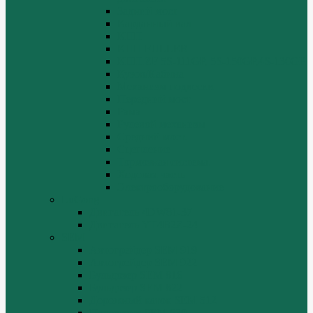
Задний мост
Карданный вал
КПП
КПП FULLER
КПП.ZF 5S-111GP, 5S-150GP,4S-130GP.
Кузов/Кабина
Механизм подвески
Передний мост
Рама
Рулевой механизм
Средний мост.
Сцепление
Тормозная система.
Ходовая часть
Электрооборудование
LuGong
Двигатель 4DW81-37
Двигатель YT4B2Z-24
SEM
Автогрейдер SEM 919
Автогрейдер SEM 922
Бульдозер SEM 816
Бульдозер SEM 822
Дорожный каток SEM 512
Погрузчик SEM 630