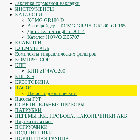
Заклепка тормозной накладки
ИНСТРУМЕНТЫ
КАТАЛОГИ
XCMG GR180-D
Автогрейдеры XCMG GR215, GR180, GR165
Двигатели Shanghai D6114
Каталог HOWO ZZ5707
КЛАВИШИ
КЛЕММЫ АКБ
Комплекты гидравлических фильтров
КОМПРЕССОР
КПП
КПП ZF 4WG200
КПП 8JS
КРЕСТОВИНА
НАСОС
Насос гидравлический
Насосы ГУР
ОСВЕТИТЕЛЬНЫЕ ПРИБОРЫ
ПАТРУБКИ
ПЕРЕМЫЧКИ, ПРОВОДА, НАКОНЕЧНИКИ АКБ
Плунжерная пара
ПОГРУЗЧИКИ
ПОДШИПНИКИ
ПОРШНЕВАЯ ГРУППА