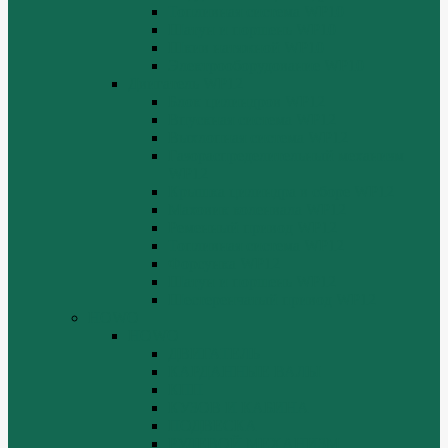
Топливная система WP10
Шатун и поршень WP10
Шкив натяжной WP10
Электрооборудование WP10
Двигатель WP12
Блок цилиндров WP12
Впускная система WP12
Выхлопная система WP12
Газораспределительный механизм
WP12
Крышка цилиндра в сборе WP12
Маховик коленвала WP12
Ременный привод WP12
Топливная система WP12
Форсунка WP12
Шатун и поршень WP12
Шестеренчатый привод WP12
HOWO
HOWO
ДВИГАТЕЛЬ
КАРДАННЫЕ ВАЛЫ
КПП
КУЗОВ И КАБИНА
ПОДВЕСКА
РУЛЕВОЙ МЕХАНИЗМ