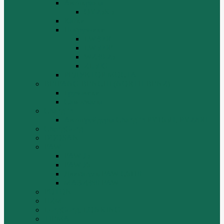
Автокраны
QY25K5
Катки
Погрузчики
LW300f
LW500F
WZ30-25
ZL50G
РЕДУКТОР МОСТА
BEIFANG BENCHI (NORTH BENZ)
Грузовики
Самосвалы
Changlin
Автогрейдеры Changlin PY165H, PY220H
ChengGong
DOOSAN
FAW
FAW J5
FAW J6
Двигатель FAW C6110
МАЗ-4380 FAW
FOTON
HZM
LongGong, LONKING
TIEMA