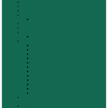
Volvo
XGMA
YTO
Zoomlion
Автогрейдер ZOOMLION PY180C
БОЛТЫ
Гидронасосы, гидромоторы
Двигатели RICARDO
Двигатель Ricardo K4102D
Двигатели ZH HUAFENGDONGLI
Двигатель ZH4100G2-5D
Двигатель ZH4100G43
Двигатель ZH4102G41 (L4)
Двигатель ZH410OG2-5A
Двигатель ZHAG1-8A
Двигатель ZHAZG1 (LZ1)
Двигатель ZHBG14-A (G75-L3)
Двигатель ZHBG14-A (G76-L1)
Двигатель ZHBG41 (JSLG1)
Двигатель ZHBG42 (L3)
Двигатель ZHBG44 (SDLG2)
Двигатель ZHBZG1 (LZ1)
Дополнительная система отопления и
кондиционирования
ДРОБИЛКИ