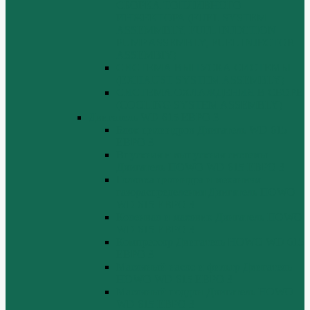
СБОРКА ТОПЛИВНОГО
ИНЖЕКТОРА (FUEL SYSTEM
ASSEMMBLY, FUFL INJECTION
PUMP ASSEMBLY, FUEL INJECTOR
ASSEMBIY)
СИСТЕМА ВЫПУСКА СИСТЕМЫ
(EXHAUST SYSTEM ASSEMBLY)
СИСТЕМА ОХЛАЖДЕНИЯ В СБОРЕ
(COOLING SYSTEM ASSEMBLY)
Двигатель WD 615 ЕВРО 3
Блок цилиндров Двигатель WD 615
ЕВРО 3
Впускная и выпускная системы
Двигатель HOWO WD 615 ЕВРО 3
Головка цилиндра и механизм
газораспределения Двигатель HOWO
WD 615 ЕВРО 3
Коленвал и маховик Двигатель HOWO
WD 615 ЕВРО 3
Компрессор Двигатель HOWO WD 615
ЕВРО 3
Масляный насос и фильтр Двигатель
HOWO WD 615 ЕВРО 3
Масляный поддон Двигатель HOWO
WD 615 ЕВРО 3