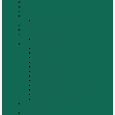
Volvo
XGMA
YTO
Zoomlion
Автогрейдер ZOOMLION PY180C
БОЛТЫ
Гидронасосы, гидромоторы
Двигатели RICARDO
Двигатель Ricardo K4102D
Двигатели ZH HUAFENGDONGLI
Двигатель ZH4100G2-5D
Двигатель ZH4100G43
Двигатель ZH4102G41 (L4)
Двигатель ZH410OG2-5A
Двигатель ZHAG1-8A
Двигатель ZHAZG1 (LZ1)
Двигатель ZHBG14-A (G75-L3)
Двигатель ZHBG14-A (G76-L1)
Двигатель ZHBG41 (JSLG1)
Двигатель ZHBG42 (L3)
Двигатель ZHBG44 (SDLG2)
Двигатель ZHBZG1 (LZ1)
Дополнительная система отопления и
кондиционирования
ДРОБИЛКИ