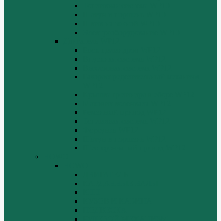
Топливная система WP10
Шатун и поршень WP10
Шкив натяжной WP10
Электрооборудование WP10
Двигатель WP12
Блок цилиндров WP12
Впускная система WP12
Выхлопная система WP12
Газораспределительный механизм
WP12
Крышка цилиндра в сборе WP12
Маховик коленвала WP12
Ременный привод WP12
Топливная система WP12
Форсунка WP12
Шатун и поршень WP12
Шестеренчатый привод WP12
HOWO
HOWO
ДВИГАТЕЛЬ
КАРДАННЫЕ ВАЛЫ
КПП
КУЗОВ И КАБИНА
ПОДВЕСКА
РУЛЕВОЙ МЕХАНИЗМ