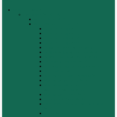
Меню
каталог товаров
Двигатели WEICHAI
WEICHAI ZH4102
WD10/WD615 (EURO-2)
Блок цилиндров (1)
Блок цилиндров (2)
Блок цилиндров (3)
Блок цилиндров (4)
Водяной насос, вентилятор
Воздуховод компрессора WD615
Воздушный компрессор WD615
Генератор, стартер WD615
Головка блока цилиндров WD615
Коленчатый вал
Коллектор подачи воздуха WD615
Масляные фильтры WD615
Масляный насос, фильтр
маслоприемника WD615
Масляный поддон WD615
Поршень в сборе WD615
Распределительный вал, клапана
WD615
Ролик WD615