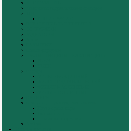
ИНСТРУМЕНТЫ
Комплекты гидравлических фильтров
КПП
КПП ZF 4WG200
ОСВЕТИТЕЛЬНЫЕ ПРИБОРЫ
ПОГРУЗЧИКИ
РАДИАТОРЫ
Ремни
САЛЬНИКИ
Стакан форсунки
ТРАЛЫ, ПРИЦЕПЫ, ПОЛУПРИЦЕПЫ
FUWA
YUEK
Фильтра
ФИЛЬТР ВОЗДУШНЫЙ
ФИЛЬТР ГИДРАВЛИЧЕСКИЙ
ФИЛЬТР МАСЛЯННЫЙ
ФИЛЬТР ТОПЛИВНЫЙ
ФИТИНГИ
Форсунки, плунжера, распылители.
Плунжерные пары
Распылители
Топливные форсунки
Разборка
Оплата и доставка