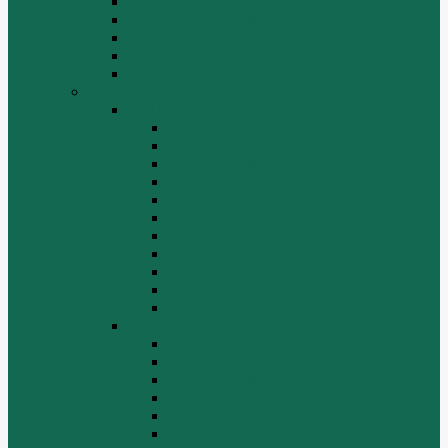
СТАРТЕРЫ И ГЕНЕРАТОРЫ
Топливная система
Тормозная система
Фильтры
Электрика
Shantui
SD16
Бортовая
Гидросистема
Гидротрансформатор
КПП
Отвалы и ножи
Радиаторы
Рама, капот, кабина
Ремкомплекты, ремни, филтры.
Топливная система
Ходовая часть
Электрика
SD22/SD23
Бортовая
Гидросистема
Гидротрансформатор
КПП
Отвалы и ножи
Рама, капот, кабина