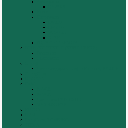
Автокраны
QY25K5
Катки
Погрузчики
LW300f
LW500F
WZ30-25
ZL50G
РЕДУКТОР МОСТА
BEIFANG BENCHI (NORTH BENZ)
Грузовики
Самосвалы
Changlin
Автогрейдеры Changlin PY165H, PY220H
ChengGong
DOOSAN
FAW
FAW J5
FAW J6
Двигатель FAW C6110
МАЗ-4380 FAW
FOTON
HZM
LongGong, LONKING
TIEMA