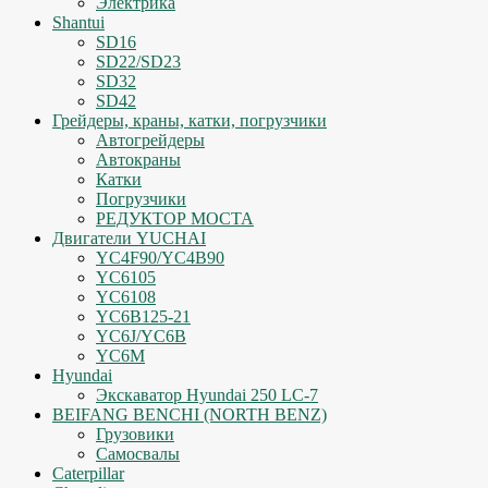
Электрика
Shantui
SD16
SD22/SD23
SD32
SD42
Грейдеры, краны, катки, погрузчики
Автогрейдеры
Автокраны
Катки
Погрузчики
РЕДУКТОР МОСТА
Двигатели YUCHAI
YC4F90/YC4B90
YC6105
YC6108
YC6B125-21
YC6J/YC6B
YC6M
Hyundai
Экскаватор Hyundai 250 LC-7
BEIFANG BENCHI (NORTH BENZ)
Грузовики
Самосвалы
Caterpillar