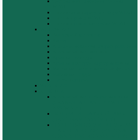
Система воспламенения топлива
WD615
Топливная аппаратура в сборе WD615
Топливопровод WD615
Топливопроводные трубки WD615
WD12/WD618
Выпускной коллектор
Картер
Клапаны, механизм газораспределения
Коленчатый вал, маховик
Крышка цилиндра
Крышка шестерен, картер маховика
Масляный насос и масляный фильтр
Масляный поддон
Шатун, поршень
WD615G220
ZHBG14-A
Коленчатый вал и сборка маховика
(CRANKSHAFT AND FLYWHEEL
ASSEMBLY)
ОСНОВАНИЕ БАЗОВОЙ РАМЫ
(BASE FRAME ASSEMBLY)
ПОРШЕНЬ И СОЕДИНИТЕЛЬНАЯ
ШАБЛОНА В СБОРЕ (PISTON &
CONNECTING ROD ASSEMBLY)