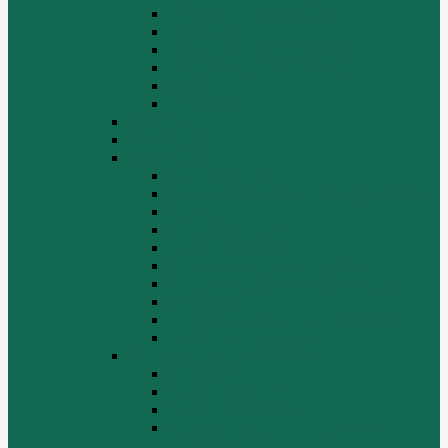
СТАРТЕРЫ ГЕНЕРАТОРЫ
СЦЕПЛЕНИЕ
ТОПЛИВНАЯ СИСТЕМА
ТОРМОЗНАЯ СИСТЕМА
Фильтры
Электрика
HOWO A7
HOWO ZZ5507
HOWO ZZ5707
Ведущий мост
Вспомогательные агрегаты двигателя
Кабина
Коробка передач
Муфта сцепления
Передняя и задняя подвески
Передняя ось и рулевой механизм
Рама кузова
Тормозная и воздушная системы
Электрооборудование
Каталог запчастей HOWO
ZF S6-120
Двигатель Euro 2
Двигатель ЕВРО-3
Дополнительное оборудование
двигателя