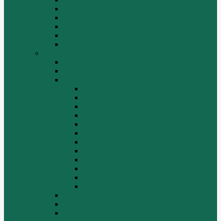
Погрузчик SEM 636
Погрузчик SEM 652
Погрузчик SEM 655
Погрузчик SEM 656
Погрузчик SEM 660
Shaanxi (Shacman)
Двигатель
Карданные валы
Каталог запчастей Shaanxi F2000
Валы карданные
Двигатель
Задний мост
Задняя подвеска
КПП
Кузов/Кабина
Передняя подвеска
Рама
Рулевое управление
Средний мост
Сцепление
Электрооборудование
КПП
Подвеска, мосты
Рулевой механизм