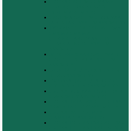
СБОРКА СИСТЕМЫ СМАЗКИ
НЕФТИ (LUBRICATING OIL
SYSTEM ASSEMBLY)
СИСТЕМА СИСТЕМЫ ВОЗДУХА
(AIR INTAKE SYSTEM ASSEMBLY)
ТУРБОЧАРГЕР И ЕГО СИСТЕМА
СМАЗКИ СМАЗКИ
(TURBOCHARGER AND ITS
LUBRICATING OIL SYSTEM
ASSEMBLY)
ЭЛЕКТРИЧЕСКАЯ СИСТЕМА В
СБОРЕ (ELECTRICAL SYSTEM
ASSEMBLY)
БЛОК ЦИЛИНДРОВ (CYLINDER
BLOCK ASSEMBLY)
ГОЛОВКА ЦИЛИНДРА В СБОРЕ
(CYLINDER HEAD ASSEMBLY )
СБОРКА ВОЗДУХА В СБОРЕ (AIR
COMREMBLY ASSEMBLY)
СБОРКА ПИТАНИЯ (CLUTCH AND
POWER TAKE-OFF ASSEMBLEY)
СБОРКА РАСПРЕДВАЛА
(CAMSHAFT ASSEMBLY)
СБОРКА ТОПЛИВНОЙ СИСТЕМЫ,
СБОРКА ТОПЛИВНОГО НАСОСА,