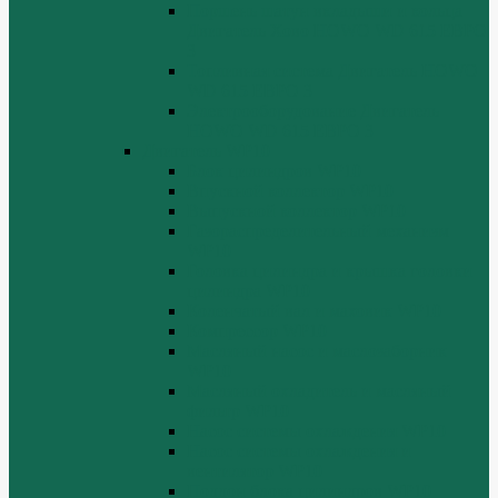
Поршень шатун вкладыши и кольца
Двигатель Хово HOWO WD 615 ЕВРО
3
Топливная система Двигатель HOWO
WD 615 ЕВРО 3
Электрооборудование Двигатель
HOWO WD 615 ЕВРО 3
Двигатель WP10
Блок цилиндров WP10
Впускной коллектор WP10
Выпускной коллектор WP10
Газораспределительный механизм
WP10
Головка цилиндра и крышка головки
цилиндра WP10
Коленчатый вал и маховик WP10
Компрессор WP10
Масляный насос и маслозаборник
WP10
Масляный охладитель и масляный
фильтр WP10
Насос системы охлаждения WP10
Насос системы охлаждения и
вентилятор WP10
Поддон блока цилиндров WP10