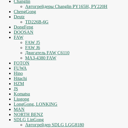
Changlin
Автогрейдеры Changlin PY165H, PY220H
ChengGong
Deutz
TD226B-6G
DongFeng
DOOSAN
FAW
FAW J5
FAW J6
Двигатель FAW C6110
МАЗ-4380 FAW
FOTON
FUWA
Hino
Hitachi
HZM
JS
Komatsu
Liugong
LongGong, LONKING
MAN
NORTH BENZ
SDLG LinGong
Автогрейдер SDLG LGG8180