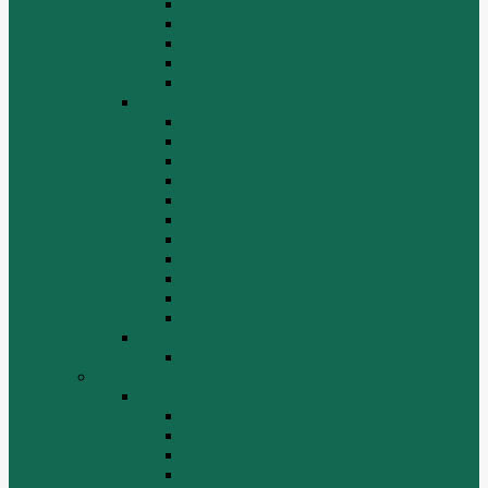
Расходники
Система охлаждения, радиаторы
Топливная система
Ходовая часть
Электрика
SD32
Бортовая
Гидросистема
Гидротрансформатор
КПП
Отвалы и ножи
Рама, капот, кабина
Расходники
Система охлаждения, радиаторы
Топливная система
Ходовая часть
Электрика
SD42
Отвалы и ножи
Грейдеры, краны, катки, погрузчики
Автогрейдеры
GR135
GR215, GR215A
GR180
GR-165