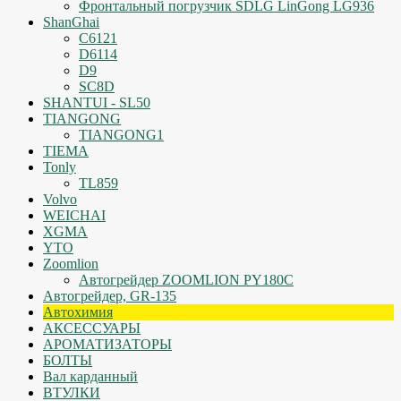
Фронтальный погрузчик SDLG LinGong LG936
ShanGhai
C6121
D6114
D9
SC8D
SHANTUI - SL50
TIANGONG
TIANGONG1
TIEMA
Tonly
TL859
Volvo
WEICHAI
XGMA
YTO
Zoomlion
Автогрейдер ZOOMLION PY180C
Автогрейдер, GR-135
Автохимия
АКСЕССУАРЫ
АРОМАТИЗАТОРЫ
БОЛТЫ
Вал карданный
ВТУЛКИ