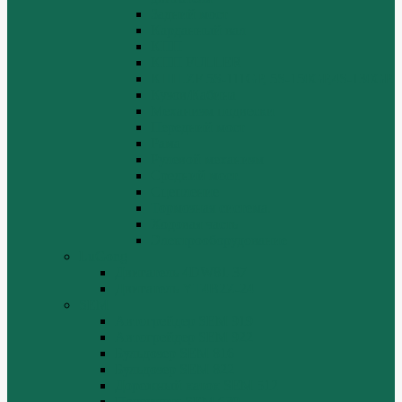
Задний мост
Карданный вал
КПП
КПП FULLER
КПП.ZF 5S-111GP, 5S-150GP,4S-130GP.
Кузов/Кабина
Механизм подвески
Передний мост
Рама
Рулевой механизм
Средний мост.
Сцепление
Тормозная система.
Ходовая часть
Электрооборудование
LuGong
Двигатель 4DW81-37
Двигатель YT4B2Z-24
SEM
Автогрейдер SEM 919
Автогрейдер SEM 922
Бульдозер SEM 816
Бульдозер SEM 822
Дорожный каток SEM 512
Погрузчик SEM 630