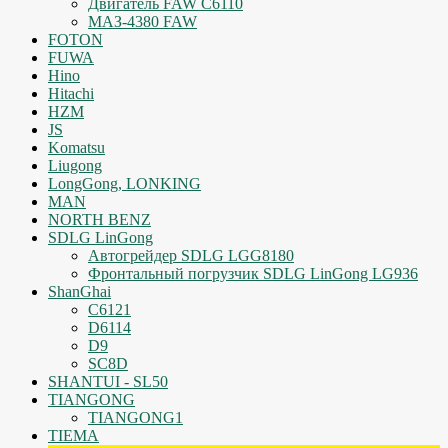
Двигатель FAW C6110
МАЗ-4380 FAW
FOTON
FUWA
Hino
Hitachi
HZM
JS
Komatsu
Liugong
LongGong, LONKING
MAN
NORTH BENZ
SDLG LinGong
Автогрейдер SDLG LGG8180
Фронтальный погрузчик SDLG LinGong LG936
ShanGhai
C6121
D6114
D9
SC8D
SHANTUI - SL50
TIANGONG
TIANGONG1
TIEMA