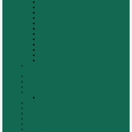
Двигатель ZH4100G2-5D
Двигатель ZH4100G43
Двигатель ZH4102G41 (L4)
Двигатель ZH410OG2-5A
Двигатель ZHAG1-8A
Двигатель ZHAZG1 (LZ1)
Двигатель ZHBG14-A (G75-L3)
Двигатель ZHBG14-A (G76-L1)
Двигатель ZHBG41 (JSLG1)
Двигатель ZHBG42 (L3)
Двигатель ZHBG44 (SDLG2)
Двигатель ZHBZG1 (LZ1)
Дополнительная система отопления и
кондиционирования
ДРОБИЛКИ
ИНСТРУМЕНТЫ
Комплекты гидравлических фильтров
КПП
КПП ZF 4WG200
ОСВЕТИТЕЛЬНЫЕ ПРИБОРЫ
ПОГРУЗЧИКИ
РАДИАТОРЫ
Ремни
САЛЬНИКИ
Стакан форсунки