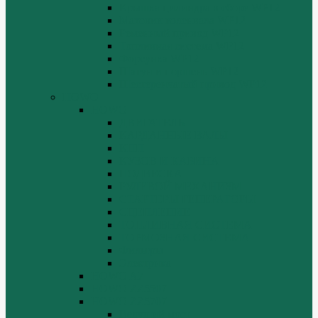
Крышка цилиндра в сборе WP12
Маховик коленвала WP12
Ременный привод WP12
Топливная система WP12
Форсунка WP12
Шатун и поршень WP12
Шестеренчатый привод WP12
HOWO
HOWO
ДВИГАТЕЛЬ
КАРДАННЫЕ ВАЛЫ
КПП
КУЗОВ И КАБИНА
ПОДВЕСКА
РУЛЕВОЙ МЕХАНИЗМ
СТАРТЕРЫ ГЕНЕРАТОРЫ
СЦЕПЛЕНИЕ
ТОПЛИВНАЯ СИСТЕМА
ТОРМОЗНАЯ СИСТЕМА
Фильтры
Электрика
HOWO A7
HOWO ZZ5507
HOWO ZZ5707
Ведущий мост