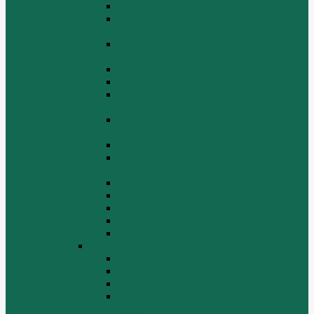
Выпускной коллектор WP10
Газораспределительный механизм
WP10
Головка цилиндра и крышка головки
цилиндра WP10
Коленчатый вал и маховик WP10
Компрессор WP10
Масляный насос и маслозаборник
WP10
Масляный охладитель и масляный
фильтр WP10
Насос системы охлаждения WP10
Насос системы охлаждения и
вентилятор WP10
Поддон блока цилиндров WP10
Топливная система WP10
Шатун и поршень WP10
Шкив натяжной WP10
Электрооборудование WP10
Двигатель WP12
Блок цилиндров WP12
Впускная система WP12
Выхлопная система WP12
Газораспределительный механизм
WP12