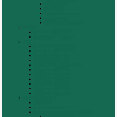
Средний мост.
Сцепление
Тормозная система.
Ходовая часть
Электрооборудование
LuGong
Двигатель 4DW81-37
Двигатель YT4B2Z-24
SEM
Автогрейдер SEM 919
Автогрейдер SEM 922
Бульдозер SEM 816
Бульдозер SEM 822
Дорожный каток SEM 512
Погрузчик SEM 630
Погрузчик SEM 636
Погрузчик SEM 652
Погрузчик SEM 655
Погрузчик SEM 656
Погрузчик SEM 660
Shaanxi (Shacman)
Двигатель
Карданные валы
Каталог запчастей Shaanxi F2000
Валы карданные