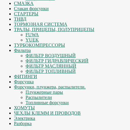
СМАЗКА
Стакан форсунки
СТАРТЕРЫ
ТНВД
ТОРМОЗНАЯ СИСТЕМА
ТРАЛЫ, ПРИЦЕПЫ, ПОЛУПРИЦЕПЫ
FUWA
YUEK
ТУРБОКОМПРЕССОРЫ
Фильтра
ФИЛЬТР ВОЗДУШНЫЙ
ФИЛЬТР ГИДРАВЛИЧЕСКИЙ
ФИЛЬТР МАСЛЯННЫЙ
ФИЛЬТР ТОПЛИВНЫЙ
ФИТИНГИ
Форсунка
Форсунки, плунжера, распылители.
Плунжерные пары
Распылители
Топливные форсунки
ХОМУТЫ
ЧЕХЛЫ КЛЕММ И ПРОВОДОВ
Электрика
Разборка