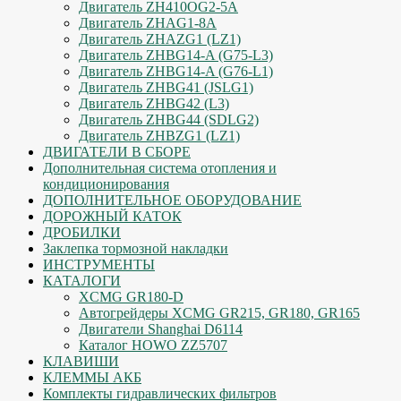
Двигатель ZH410OG2-5A
Двигатель ZHAG1-8A
Двигатель ZHAZG1 (LZ1)
Двигатель ZHBG14-A (G75-L3)
Двигатель ZHBG14-A (G76-L1)
Двигатель ZHBG41 (JSLG1)
Двигатель ZHBG42 (L3)
Двигатель ZHBG44 (SDLG2)
Двигатель ZHBZG1 (LZ1)
ДВИГАТЕЛИ В СБОРЕ
Дополнительная система отопления и
кондиционирования
ДОПОЛНИТЕЛЬНОЕ ОБОРУДОВАНИЕ
ДОРОЖНЫЙ КАТОК
ДРОБИЛКИ
Заклепка тормозной накладки
ИНСТРУМЕНТЫ
КАТАЛОГИ
XCMG GR180-D
Автогрейдеры XCMG GR215, GR180, GR165
Двигатели Shanghai D6114
Каталог HOWO ZZ5707
КЛАВИШИ
КЛЕММЫ АКБ
Комплекты гидравлических фильтров