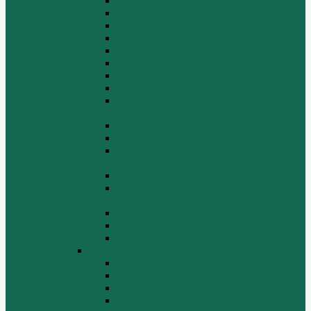
Водяной насос, вентилятор
Воздуховод компрессора WD615
Воздушный компрессор WD615
Генератор, стартер WD615
Головка блока цилиндров WD615
Коленчатый вал
Коллектор подачи воздуха WD615
Масляные фильтры WD615
Масляный насос, фильтр
маслоприемника WD615
Масляный поддон WD615
Поршень в сборе WD615
Распределительный вал, клапана
WD615
Ролик WD615
Система воспламенения топлива
WD615
Топливная аппаратура в сборе WD615
Топливопровод WD615
Топливопроводные трубки WD615
WD12/WD618
Выпускной коллектор
Картер
Клапаны, механизм газораспределения
Коленчатый вал, маховик