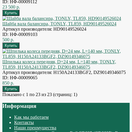
ID: НФ-00009112
23 500 р.
Шайба вала балансира, TONLY, TL859, HD90149526024
Артикул производителя: HD90149526024
ID: НФ-00009103
500 р.
Шпилька колеса передняя, D=24 мм, L=140 мм, TONLY,
TL859, H150A24133BGF2, DZ90149346075
Артикул производителя: H150A24133BGF2, DZ90149346075
ID: НФ-00009065
850 р.
Показано с 1 по 23 из 23 (страниц: 1)
Информация
Как мы работаем
Контакты
Наши преимущества