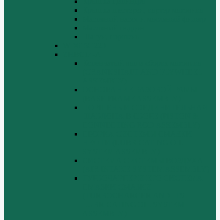
Крышка цилиндра
Крышка шестерен, картер маховика
Масляный насос и масляный фильтр
Масляный поддон
Шатун, поршень
WD615G220
ZHBG14-A
Коленчатый вал и сборка маховика
(CRANKSHAFT AND FLYWHEEL
ASSEMBLY)
ОСНОВАНИЕ БАЗОВОЙ РАМЫ
(BASE FRAME ASSEMBLY)
ПОРШЕНЬ И СОЕДИНИТЕЛЬНАЯ
ШАБЛОНА В СБОРЕ (PISTON &
CONNECTING ROD ASSEMBLY)
СБОРКА СИСТЕМЫ СМАЗКИ
НЕФТИ (LUBRICATING OIL
SYSTEM ASSEMBLY)
СИСТЕМА СИСТЕМЫ ВОЗДУХА
(AIR INTAKE SYSTEM ASSEMBLY)
ТУРБОЧАРГЕР И ЕГО СИСТЕМА
СМАЗКИ СМАЗКИ
(TURBOCHARGER AND ITS
LUBRICATING OIL SYSTEM
ASSEMBLY)