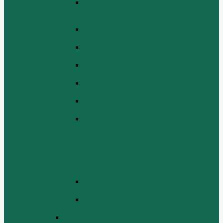
ЭЛЕКТРИЧЕСКАЯ СИСТЕМА В
СБОРЕ (ELECTRICAL SYSTEM
ASSEMBLY)
БЛОК ЦИЛИНДРОВ (CYLINDER
BLOCK ASSEMBLY)
ГОЛОВКА ЦИЛИНДРА В СБОРЕ
(CYLINDER HEAD ASSEMBLY )
СБОРКА ВОЗДУХА В СБОРЕ (AIR
COMREMBLY ASSEMBLY)
СБОРКА ПИТАНИЯ (CLUTCH AND
POWER TAKE-OFF ASSEMBLEY)
СБОРКА РАСПРЕДВАЛА
(CAMSHAFT ASSEMBLY)
СБОРКА ТОПЛИВНОЙ СИСТЕМЫ,
СБОРКА ТОПЛИВНОГО НАСОСА,
СБОРКА ТОПЛИВНОГО
ИНЖЕКТОРА (FUEL SYSTEM
ASSEMMBLY, FUFL INJECTION
PUMP ASSEMBLY, FUEL INJECTOR
ASSEMBIY)
СИСТЕМА ВЫПУСКА СИСТЕМЫ
(EXHAUST SYSTEM ASSEMBLY)
СИСТЕМА ОХЛАЖДЕНИЯ В СБОРЕ
(COOLING SYSTEM ASSEMBLY)
Двигатель WD 615 ЕВРО 3