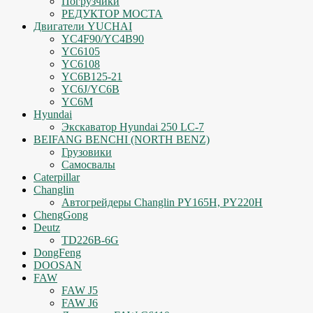
Погрузчики
РЕДУКТОР МОСТА
Двигатели YUCHAI
YC4F90/YC4B90
YC6105
YC6108
YC6B125-21
YC6J/YC6B
YC6M
Hyundai
Экскаватор Hyundai 250 LC-7
BEIFANG BENCHI (NORTH BENZ)
Грузовики
Самосвалы
Caterpillar
Changlin
Автогрейдеры Changlin PY165H, PY220H
ChengGong
Deutz
TD226B-6G
DongFeng
DOOSAN
FAW
FAW J5
FAW J6