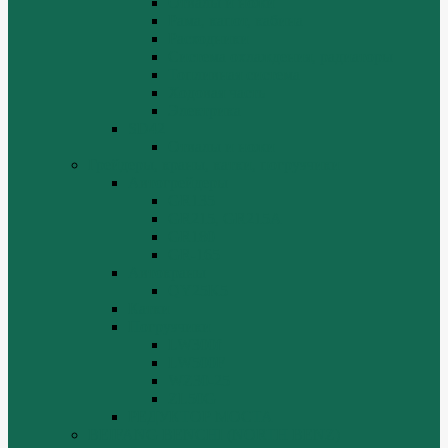
Отвалы и ножи
Рама, капот, кабина
Расходники
Система охлаждения, радиаторы
Топливная система
Ходовая часть
Электрика
SD42
Отвалы и ножи
Грейдеры, краны, катки, погрузчики
Автогрейдеры
GR135
GR215, GR215A
GR180
GR-165
Автокраны
QY25K5
Катки
Погрузчики
LW300f
LW500F
WZ30-25
ZL50G
РЕДУКТОР МОСТА
BEIFANG BENCHI (NORTH BENZ)