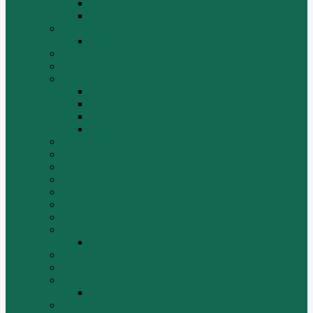
Грузовики
Самосвалы
Changlin
Автогрейдеры Changlin PY165H, PY220H
ChengGong
DOOSAN
FAW
FAW J5
FAW J6
Двигатель FAW C6110
МАЗ-4380 FAW
FOTON
HZM
LongGong, LONKING
TIEMA
Volvo
XGMA
YTO
Zoomlion
Автогрейдер ZOOMLION PY180C
БОЛТЫ
Гидронасосы, гидромоторы
Двигатели RICARDO
Двигатель Ricardo K4102D
Двигатели ZH HUAFENGDONGLI