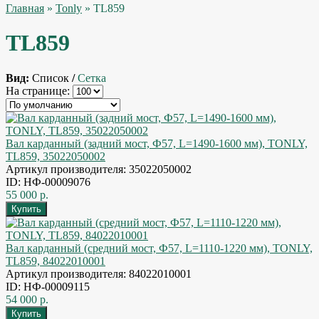
Главная
»
Tonly
» TL859
TL859
Вид:
Список
/
Сетка
На странице:
Вал карданный (задний мост, Ф57, L=1490-1600 мм), TONLY,
TL859, 35022050002
Артикул производителя: 35022050002
ID: НФ-00009076
55 000 р.
Вал карданный (средний мост, Ф57, L=1110-1220 мм), TONLY,
TL859, 84022010001
Артикул производителя: 84022010001
ID: НФ-00009115
54 000 р.