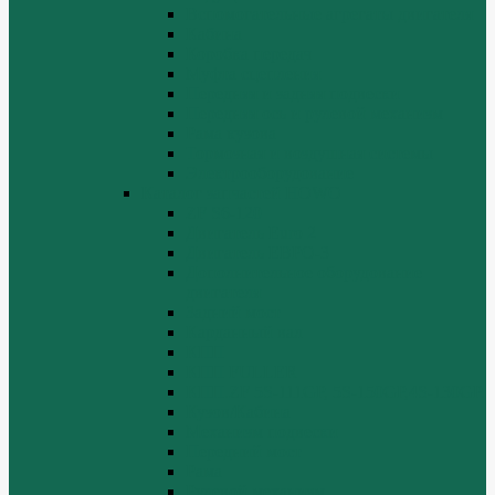
Вспомогательные агрегаты двигателя
Кабина
Коробка передач
Муфта сцепления
Передняя и задняя подвески
Передняя ось и рулевой механизм
Рама кузова
Тормозная и воздушная системы
Электрооборудование
Каталог запчастей HOWO
ZF S6-120
Двигатель Euro 2
Двигатель ЕВРО-3
Дополнительное оборудование
двигателя
Задний мост
Карданный вал
КПП
КПП FULLER
КПП.ZF 5S-111GP, 5S-150GP,4S-130GP.
Кузов/Кабина
Механизм подвески
Передний мост
Рама
Рулевой механизм