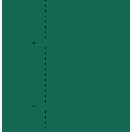
КПП
Отвалы и ножи
Радиаторы
Рама, капот, кабина
Ремкомплекты, ремни, филтры.
Топливная система
Ходовая часть
Электрика
SD22/SD23
Бортовая
Гидросистема
Гидротрансформатор
КПП
Отвалы и ножи
Рама, капот, кабина
Расходники
Система охлаждения, радиаторы
Топливная система
Ходовая часть
Электрика
SD32
Бортовая
Гидросистема
Гидротрансформатор
КПП