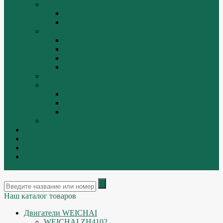
ТРАЛЫ, ПРИЦЕПЫ, ПОЛУПРИЦЕПЫ
FUWA
YUEK
Фильтра
ФИЛЬТР ВОЗДУШНЫЙ
ФИЛЬТР ГИДРАВЛИЧЕСКИЙ
ФИЛЬТР МАСЛЯННЫЙ
ФИЛЬТР ТОПЛИВНЫЙ
ФИТИНГИ
Форсунки, плунжера, распылители.
Плунжерные пары
Распылители
Топливные форсунки
Разборка
Оплата и доставка
Контакты
|
ИНТЕРНЕТ МАГАЗИН - АКТУАЛЬНЫЕ ЦЕНЫ И
ОСТАТКИ
Наш каталог товаров
Двигатели WEICHAI
WEICHAI ZH4102