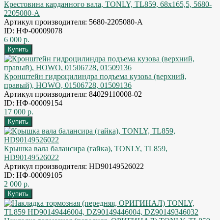
Крестовина карданного вала, TONLY, TL859, 68x165,5, 5680-
2205080-A
Артикул производителя: 5680-2205080-A
ID: НФ-00009078
6 000 р.
Кронштейн гидроцилиндра подъема кузова (верхний,
правый), HOWO, 01506728, 01509136
Артикул производителя: 84029110008-02
ID: НФ-00009154
17 000 р.
Крышка вала балансира (гайка), TONLY, TL859,
HD90149526022
Артикул производителя: HD90149526022
ID: НФ-00009105
2 000 р.