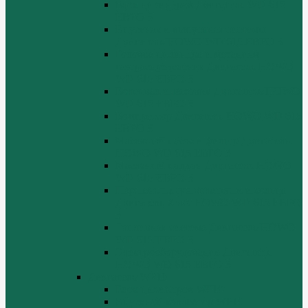
Блок цилиндров Двигатель WD 615
ЕВРО 3
Впускная и выпускная системы
Двигатель HOWO WD 615 ЕВРО 3
Головка цилиндра и механизм
газораспределения Двигатель HOWO
WD 615 ЕВРО 3
Коленвал и маховик Двигатель HOWO
WD 615 ЕВРО 3
Компрессор Двигатель HOWO WD 615
ЕВРО 3
Масляный насос и фильтр Двигатель
HOWO WD 615 ЕВРО 3
Масляный поддон Двигатель HOWO
WD 615 ЕВРО 3
Поршень шатун вкладыши и кольца
Двигатель Хово HOWO WD 615 ЕВРО
3
Топливная система Двигатель HOWO
WD 615 ЕВРО 3
Электрооборудование Двигатель
HOWO WD 615 ЕВРО 3
Двигатель WP10
Блок цилиндров WP10
Впускной коллектор WP10