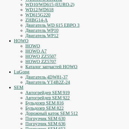
WD10/WD615 (EURO-2)
WD12/WD618
WD615G220
ZHBG14-A
Двигатель WD 615 ЕВРО 3
Двигатель WP10
Двигатель WP12
HOWO
HOWO
HOWO A7
HOWO ZZ5507
HOWO ZZ5707
Каталог запчастей HOWO
LuGong
Двигатель 4DW81-37
Двигатель YT4B2Z-24
SEM
Автогрейдер SEM 919
Автогрейдер SEM 922
Бульдозер SEM 816
Бульдозер SEM 822
Дорожный каток SEM 512
Погрузчик SEM 630
Погрузчик SEM 636
Погрузчик SEM 652