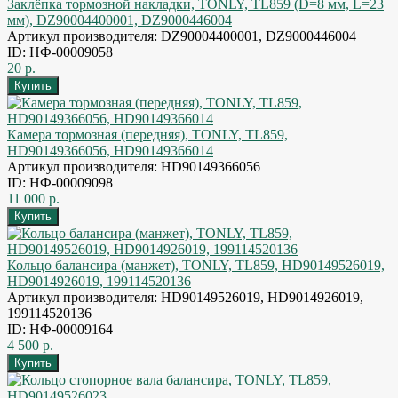
Заклёпка тормозной накладки, TONLY, TL859 (D=8 мм, L=23
мм), DZ90004400001, DZ9000446004
Артикул производителя: DZ90004400001, DZ9000446004
ID: НФ-00009058
20 р.
Камера тормозная (передняя), TONLY, TL859,
HD90149366056, HD90149366014
Артикул производителя: HD90149366056
ID: НФ-00009098
11 000 р.
Кольцо балансира (манжет), TONLY, TL859, HD90149526019,
HD9014926019, 199114520136
Артикул производителя: HD90149526019, HD9014926019,
199114520136
ID: НФ-00009164
4 500 р.