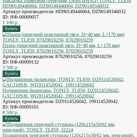
Накладка тормозная (передняя, ОРИГИНАЛ) TONLY, TL859
HD90149446004, DZ90149446004, DZ90149346032
Артикул производителя: HD90149446004, DZ90149346032
ID: НФ-00009057
1 100 р.
Палец (передней реактивной тяги, D=40 мм, L=170 мм)
TONLY, TL859, 87029010256, 87029010259
Артикул производителя: 87029010256, 87029010259
ID: НФ-00009132
3 500 р.
Подшипник балансира, TONLY, TL859, DZ9114526042,
GAC110S/K, WG9114520042, 199114520042
Артикул производителя: DZ9114526042, 199114520042
ID: НФ-00009101
8 500 р.
Подшипник передней ступицы (120x215x50/62 мм, передний),