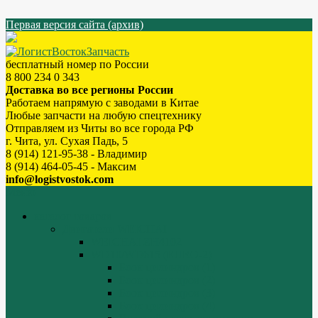
Первая версия сайта (архив)
бесплатный номер по России
8 800 234 0 343
Доставка во все регионы России
Работаем напрямую с заводами в Китае
Любые запчасти на любую спецтехнику
Отправляем из Читы во все города РФ
г. Чита, ул. Сухая Падь, 5
8 (914) 121-95-38 - Владимир
8 (914) 464-05-45 - Максим
info@logistvostok.com
Меню
каталог товаров
Двигатели WEICHAI
WEICHAI ZH4102
WD10/WD615 (EURO-2)
Блок цилиндров (1)
Блок цилиндров (2)
Блок цилиндров (3)
Блок цилиндров (4)