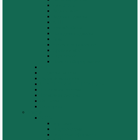
Двигатель
Задний мост
Задняя подвеска
КПП
Кузов/Кабина
Передняя подвеска
Рама
Рулевое управление
Средний мост
Сцепление
Электрооборудование
КПП
Подвеска, мосты
Рулевой механизм
СТАРТЕРЫ И ГЕНЕРАТОРЫ
Топливная система
Тормозная система
Фильтры
Электрика
Shantui
SD16
Бортовая
Гидросистема
Гидротрансформатор