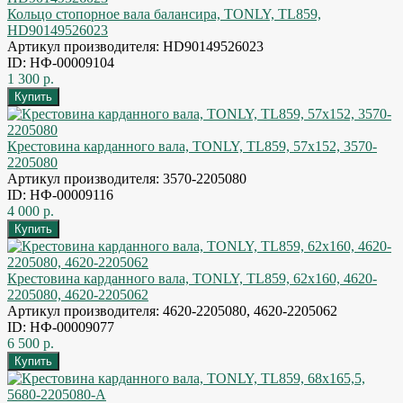
Кольцо стопорное вала балансира, TONLY, TL859,
HD90149526023
Артикул производителя: HD90149526023
ID: НФ-00009104
1 300 р.
Крестовина карданного вала, TONLY, TL859, 57x152, 3570-
2205080
Артикул производителя: 3570-2205080
ID: НФ-00009116
4 000 р.
Крестовина карданного вала, TONLY, TL859, 62x160, 4620-
2205080, 4620-2205062
Артикул производителя: 4620-2205080, 4620-2205062
ID: НФ-00009077
6 500 р.