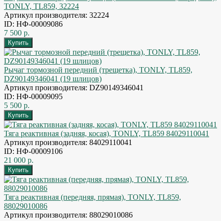
TONLY, TL859, 32224
Артикул производителя: 32224
ID: НФ-00009086
7 500 р.
Рычаг тормозной передний (трещетка), TONLY, TL859,
DZ90149346041 (19 шлицов)
Артикул производителя: DZ90149346041
ID: НФ-00009095
5 500 р.
Тяга реактивная (задняя, косая), TONLY, TL859 84029110041
Артикул производителя: 84029110041
ID: НФ-00009106
21 000 р.
Тяга реактивная (передняя, прямая), TONLY, TL859,
88029010086
Артикул производителя: 88029010086