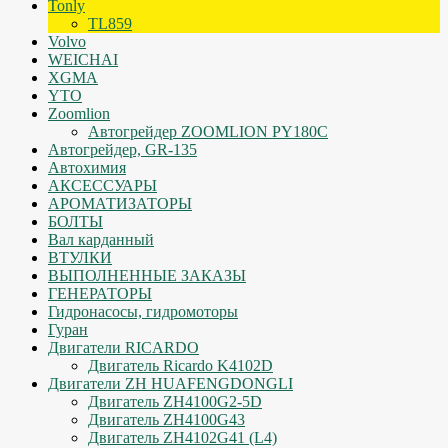
Tonly
TL859
Volvo
WEICHAI
XGMA
YTO
Zoomlion
Автогрейдер ZOOMLION PY180C
Автогрейдер, GR-135
Автохимия
АКСЕССУАРЫ
АРОМАТИЗАТОРЫ
БОЛТЫ
Вал карданный
ВТУЛКИ
ВЫПОЛНЕННЫЕ ЗАКАЗЫ
ГЕНЕРАТОРЫ
Гидронасосы, гидромоторы
Гуран
Двигатели RICARDO
Двигатель Ricardo K4102D
Двигатели ZH HUAFENGDONGLI
Двигатель ZH4100G2-5D
Двигатель ZH4100G43
Двигатель ZH4102G41 (L4)