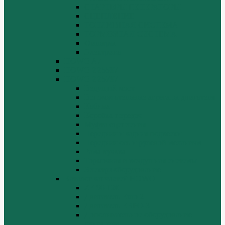
СТАРТЕРЫ ГЕНЕРАТОРЫ
СЦЕПЛЕНИЕ
ТОПЛИВНАЯ СИСТЕМА
ТОРМОЗНАЯ СИСТЕМА
Фильтры
Электрика
HOWO A7
HOWO ZZ5507
HOWO ZZ5707
Ведущий мост
Вспомогательные агрегаты двигателя
Кабина
Коробка передач
Муфта сцепления
Передняя и задняя подвески
Передняя ось и рулевой механизм
Рама кузова
Тормозная и воздушная системы
Электрооборудование
Каталог запчастей HOWO
ZF S6-120
Двигатель Euro 2
Двигатель ЕВРО-3
Дополнительное оборудование
двигателя