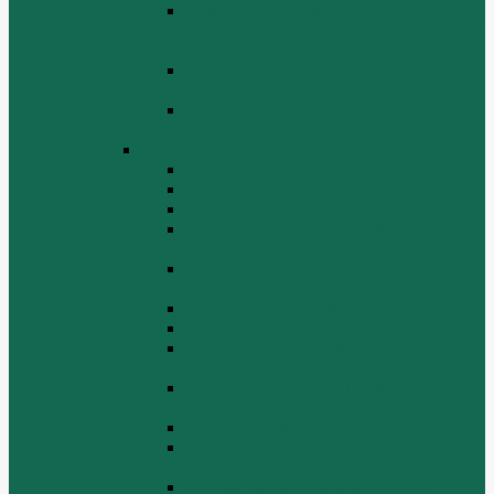
Поршень шатун вкладыши и кольца
Двигатель Хово HOWO WD 615 ЕВРО
3
Топливная система Двигатель HOWO
WD 615 ЕВРО 3
Электрооборудование Двигатель
HOWO WD 615 ЕВРО 3
Двигатель WP10
Блок цилиндров WP10
Впускной коллектор WP10
Выпускной коллектор WP10
Газораспределительный механизм
WP10
Головка цилиндра и крышка головки
цилиндра WP10
Коленчатый вал и маховик WP10
Компрессор WP10
Масляный насос и маслозаборник
WP10
Масляный охладитель и масляный
фильтр WP10
Насос системы охлаждения WP10
Насос системы охлаждения и
вентилятор WP10
Поддон блока цилиндров WP10