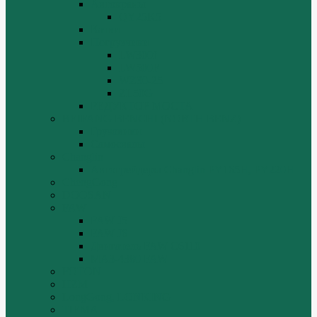
Автокраны
QY25K5
Катки
Погрузчики
LW300f
LW500F
WZ30-25
ZL50G
РЕДУКТОР МОСТА
BEIFANG BENCHI (NORTH BENZ)
Грузовики
Самосвалы
Changlin
Автогрейдеры Changlin PY165H, PY220H
ChengGong
DOOSAN
FAW
FAW J5
FAW J6
Двигатель FAW C6110
МАЗ-4380 FAW
FOTON
HZM
LongGong, LONKING
TIEMA