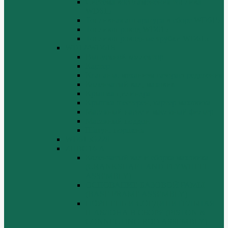
Система воспламенения топлива
WD615
Топливная аппаратура в сборе WD615
Топливопровод WD615
Топливопроводные трубки WD615
WD12/WD618
Выпускной коллектор
Картер
Клапаны, механизм газораспределения
Коленчатый вал, маховик
Крышка цилиндра
Крышка шестерен, картер маховика
Масляный насос и масляный фильтр
Масляный поддон
Шатун, поршень
WD615G220
ZHBG14-A
Коленчатый вал и сборка маховика
(CRANKSHAFT AND FLYWHEEL
ASSEMBLY)
ОСНОВАНИЕ БАЗОВОЙ РАМЫ
(BASE FRAME ASSEMBLY)
ПОРШЕНЬ И СОЕДИНИТЕЛЬНАЯ
ШАБЛОНА В СБОРЕ (PISTON &
CONNECTING ROD ASSEMBLY)