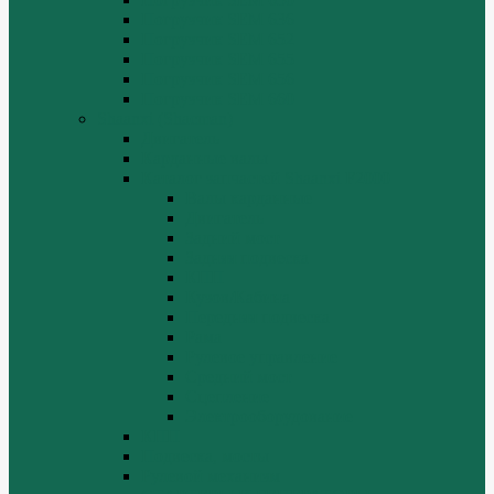
Погрузчик SEM 636
Погрузчик SEM 652
Погрузчик SEM 655
Погрузчик SEM 656
Погрузчик SEM 660
Shaanxi (Shacman)
Двигатель
Карданные валы
Каталог запчастей Shaanxi F2000
Валы карданные
Двигатель
Задний мост
Задняя подвеска
КПП
Кузов/Кабина
Передняя подвеска
Рама
Рулевое управление
Средний мост
Сцепление
Электрооборудование
КПП
Подвеска, мосты
Рулевой механизм