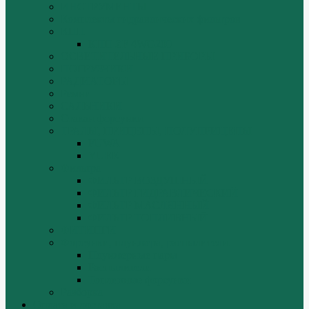
ИНСТРУМЕНТЫ
Комплекты гидравлических фильтров
КПП
КПП ZF 4WG200
ОСВЕТИТЕЛЬНЫЕ ПРИБОРЫ
ПОГРУЗЧИКИ
РАДИАТОРЫ
Ремни
САЛЬНИКИ
Стакан форсунки
ТРАЛЫ, ПРИЦЕПЫ, ПОЛУПРИЦЕПЫ
FUWA
YUEK
Фильтра
ФИЛЬТР ВОЗДУШНЫЙ
ФИЛЬТР ГИДРАВЛИЧЕСКИЙ
ФИЛЬТР МАСЛЯННЫЙ
ФИЛЬТР ТОПЛИВНЫЙ
ФИТИНГИ
Форсунки, плунжера, распылители.
Плунжерные пары
Распылители
Топливные форсунки
Разборка
Оплата и доставка