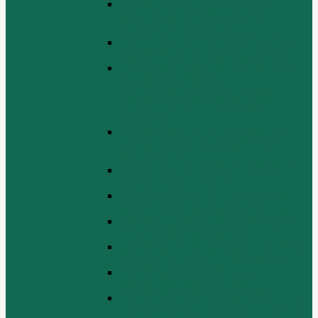
СБОРКА СИСТЕМЫ СМАЗКИ
НЕФТИ (LUBRICATING OIL
SYSTEM ASSEMBLY)
СИСТЕМА СИСТЕМЫ ВОЗДУХА
(AIR INTAKE SYSTEM ASSEMBLY)
ТУРБОЧАРГЕР И ЕГО СИСТЕМА
СМАЗКИ СМАЗКИ
(TURBOCHARGER AND ITS
LUBRICATING OIL SYSTEM
ASSEMBLY)
ЭЛЕКТРИЧЕСКАЯ СИСТЕМА В
СБОРЕ (ELECTRICAL SYSTEM
ASSEMBLY)
БЛОК ЦИЛИНДРОВ (CYLINDER
BLOCK ASSEMBLY)
ГОЛОВКА ЦИЛИНДРА В СБОРЕ
(CYLINDER HEAD ASSEMBLY )
СБОРКА ВОЗДУХА В СБОРЕ (AIR
COMREMBLY ASSEMBLY)
СБОРКА ПИТАНИЯ (CLUTCH AND
POWER TAKE-OFF ASSEMBLEY)
СБОРКА РАСПРЕДВАЛА
(CAMSHAFT ASSEMBLY)
СБОРКА ТОПЛИВНОЙ СИСТЕМЫ,
СБОРКА ТОПЛИВНОГО НАСОСА,