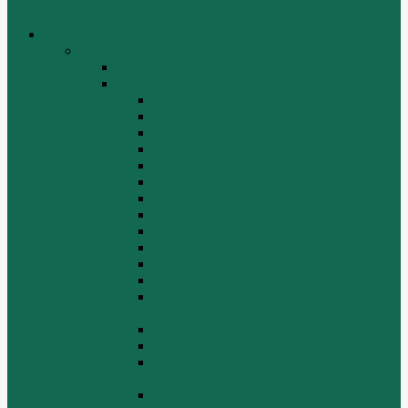
Меню
каталог товаров
Двигатели WEICHAI
WEICHAI ZH4102
WD10/WD615 (EURO-2)
Блок цилиндров (1)
Блок цилиндров (2)
Блок цилиндров (3)
Блок цилиндров (4)
Водяной насос, вентилятор
Воздуховод компрессора WD615
Воздушный компрессор WD615
Генератор, стартер WD615
Головка блока цилиндров WD615
Коленчатый вал
Коллектор подачи воздуха WD615
Масляные фильтры WD615
Масляный насос, фильтр
маслоприемника WD615
Масляный поддон WD615
Поршень в сборе WD615
Распределительный вал, клапана
WD615
Ролик WD615