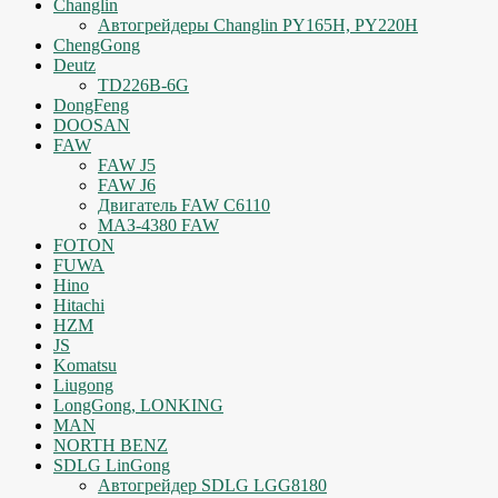
Changlin
Автогрейдеры Changlin PY165H, PY220H
ChengGong
Deutz
TD226B-6G
DongFeng
DOOSAN
FAW
FAW J5
FAW J6
Двигатель FAW C6110
МАЗ-4380 FAW
FOTON
FUWA
Hino
Hitachi
HZM
JS
Komatsu
Liugong
LongGong, LONKING
MAN
NORTH BENZ
SDLG LinGong
Автогрейдер SDLG LGG8180