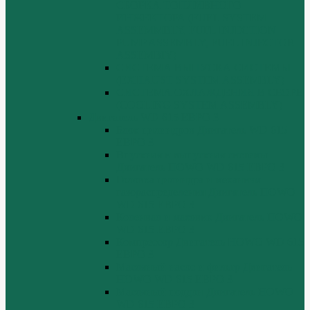
СБОРКА ТОПЛИВНОГО
ИНЖЕКТОРА (FUEL SYSTEM
ASSEMMBLY, FUFL INJECTION
PUMP ASSEMBLY, FUEL INJECTOR
ASSEMBIY)
СИСТЕМА ВЫПУСКА СИСТЕМЫ
(EXHAUST SYSTEM ASSEMBLY)
СИСТЕМА ОХЛАЖДЕНИЯ В СБОРЕ
(COOLING SYSTEM ASSEMBLY)
Двигатель WD 615 ЕВРО 3
Блок цилиндров Двигатель WD 615
ЕВРО 3
Впускная и выпускная системы
Двигатель HOWO WD 615 ЕВРО 3
Головка цилиндра и механизм
газораспределения Двигатель HOWO
WD 615 ЕВРО 3
Коленвал и маховик Двигатель HOWO
WD 615 ЕВРО 3
Компрессор Двигатель HOWO WD 615
ЕВРО 3
Масляный насос и фильтр Двигатель
HOWO WD 615 ЕВРО 3
Масляный поддон Двигатель HOWO
WD 615 ЕВРО 3