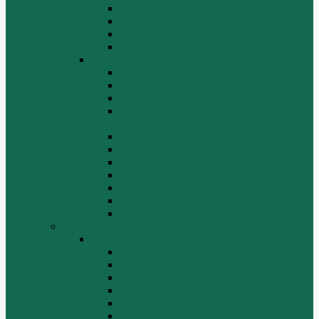
Топливная система WP10
Шатун и поршень WP10
Шкив натяжной WP10
Электрооборудование WP10
Двигатель WP12
Блок цилиндров WP12
Впускная система WP12
Выхлопная система WP12
Газораспределительный механизм
WP12
Крышка цилиндра в сборе WP12
Маховик коленвала WP12
Ременный привод WP12
Топливная система WP12
Форсунка WP12
Шатун и поршень WP12
Шестеренчатый привод WP12
HOWO
HOWO
ДВИГАТЕЛЬ
КАРДАННЫЕ ВАЛЫ
КПП
КУЗОВ И КАБИНА
ПОДВЕСКА
РУЛЕВОЙ МЕХАНИЗМ