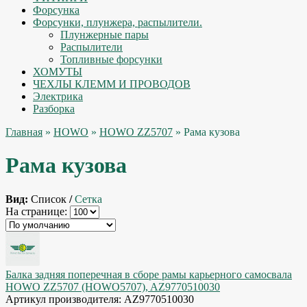
Форсунка
Форсунки, плунжера, распылители.
Плунжерные пары
Распылители
Топливные форсунки
ХОМУТЫ
ЧЕХЛЫ КЛЕММ И ПРОВОДОВ
Электрика
Разборка
Главная
»
HOWO
»
HOWO ZZ5707
» Рама кузова
Рама кузова
Вид:
Список
/
Сетка
На странице:
Балка задняя поперечная в сборе рамы карьерного самосвала
HOWO ZZ5707 (HOWO5707), AZ9770510030
Артикул производителя: AZ9770510030