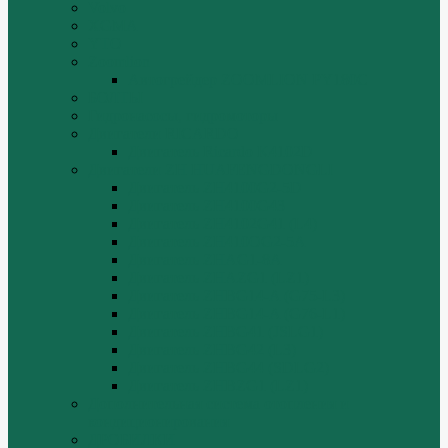
Volvo
XGMA
YTO
Zoomlion
Автогрейдер ZOOMLION PY180C
БОЛТЫ
Гидронасосы, гидромоторы
Двигатели RICARDO
Двигатель Ricardo K4102D
Двигатели ZH HUAFENGDONGLI
Двигатель ZH4100G2-5D
Двигатель ZH4100G43
Двигатель ZH4102G41 (L4)
Двигатель ZH410OG2-5A
Двигатель ZHAG1-8A
Двигатель ZHAZG1 (LZ1)
Двигатель ZHBG14-A (G75-L3)
Двигатель ZHBG14-A (G76-L1)
Двигатель ZHBG41 (JSLG1)
Двигатель ZHBG42 (L3)
Двигатель ZHBG44 (SDLG2)
Двигатель ZHBZG1 (LZ1)
Дополнительная система отопления и
кондиционирования
ДРОБИЛКИ