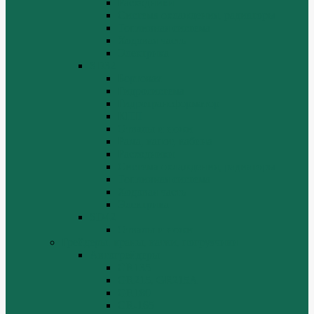
Расходники
Система охлаждения, радиаторы
Топливная система
Ходовая часть
Электрика
SD32
Бортовая
Гидросистема
Гидротрансформатор
КПП
Отвалы и ножи
Рама, капот, кабина
Расходники
Система охлаждения, радиаторы
Топливная система
Ходовая часть
Электрика
SD42
Отвалы и ножи
Грейдеры, краны, катки, погрузчики
Автогрейдеры
GR135
GR215, GR215A
GR180
GR-165