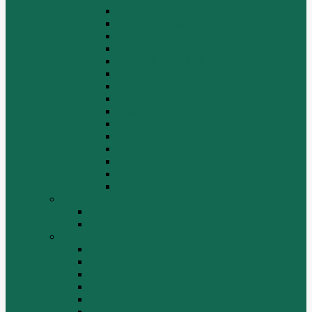
Задний мост
Карданный вал
КПП
КПП FULLER
КПП.ZF 5S-111GP, 5S-150GP,4S-130GP.
Кузов/Кабина
Механизм подвески
Передний мост
Рама
Рулевой механизм
Средний мост.
Сцепление
Тормозная система.
Ходовая часть
Электрооборудование
LuGong
Двигатель 4DW81-37
Двигатель YT4B2Z-24
SEM
Автогрейдер SEM 919
Автогрейдер SEM 922
Бульдозер SEM 816
Бульдозер SEM 822
Дорожный каток SEM 512
Погрузчик SEM 630