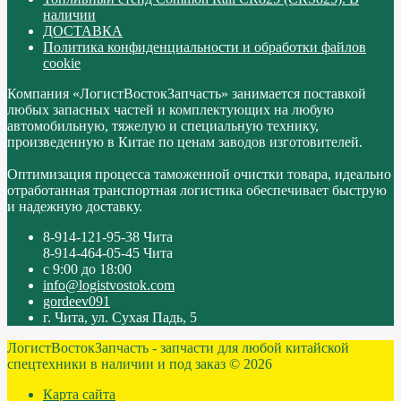
наличии
ДОСТАВКА
Политика конфиденциальности и обработки файлов
cookie
Компания «ЛогистВостокЗапчасть» занимается поставкой
любых запасных частей и комплектующих на любую
автомобильную, тяжелую и специальную технику,
произведенную в Китае по ценам заводов изготовителей.
Оптимизация процесса таможенной очистки товара, идеально
отработанная транспортная логистика обеспечивает быструю
и надежную доставку.
8-914-121-95-38 Чита
8-914-464-05-45 Чита
с 9:00 до 18:00
info@logistvostok.com
gordeev091
г. Чита, ул. Сухая Падь, 5
ЛогистВостокЗапчасть - запчасти для любой китайской
спецтехники в наличии и под заказ © 2026
Карта сайта