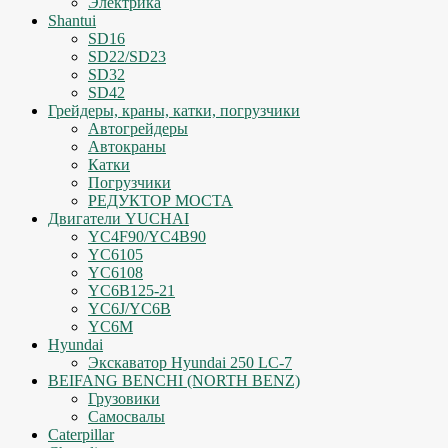
Электрика
Shantui
SD16
SD22/SD23
SD32
SD42
Грейдеры, краны, катки, погрузчики
Автогрейдеры
Автокраны
Катки
Погрузчики
РЕДУКТОР МОСТА
Двигатели YUCHAI
YC4F90/YC4B90
YC6105
YC6108
YC6B125-21
YC6J/YC6B
YC6M
Hyundai
Экскаватор Hyundai 250 LC-7
BEIFANG BENCHI (NORTH BENZ)
Грузовики
Самосвалы
Caterpillar