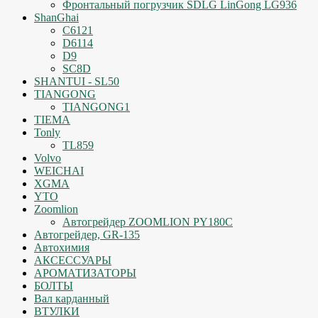
Фронтальный погрузчик SDLG LinGong LG936
ShanGhai
C6121
D6114
D9
SC8D
SHANTUI - SL50
TIANGONG
TIANGONG1
TIEMA
Tonly
TL859
Volvo
WEICHAI
XGMA
YTO
Zoomlion
Автогрейдер ZOOMLION PY180C
Автогрейдер, GR-135
Автохимия
АКСЕССУАРЫ
АРОМАТИЗАТОРЫ
БОЛТЫ
Вал карданный
ВТУЛКИ