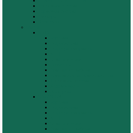
СТАРТЕРЫ И ГЕНЕРАТОРЫ
Топливная система
Тормозная система
Фильтры
Электрика
Shantui
SD16
Бортовая
Гидросистема
Гидротрансформатор
КПП
Отвалы и ножи
Радиаторы
Рама, капот, кабина
Ремкомплекты, ремни, филтры.
Топливная система
Ходовая часть
Электрика
SD22/SD23
Бортовая
Гидросистема
Гидротрансформатор
КПП
Отвалы и ножи
Рама, капот, кабина