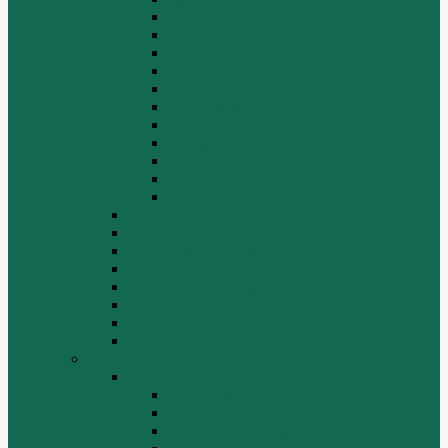
Двигатель
Задний мост
Задняя подвеска
КПП
Кузов/Кабина
Передняя подвеска
Рама
Рулевое управление
Средний мост
Сцепление
Электрооборудование
КПП
Подвеска, мосты
Рулевой механизм
СТАРТЕРЫ И ГЕНЕРАТОРЫ
Топливная система
Тормозная система
Фильтры
Электрика
Shantui
SD16
Бортовая
Гидросистема
Гидротрансформатор