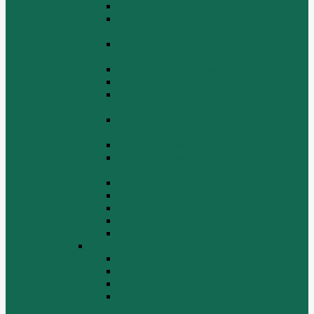
Выпускной коллектор WP10
Газораспределительный механизм
WP10
Головка цилиндра и крышка головки
цилиндра WP10
Коленчатый вал и маховик WP10
Компрессор WP10
Масляный насос и маслозаборник
WP10
Масляный охладитель и масляный
фильтр WP10
Насос системы охлаждения WP10
Насос системы охлаждения и
вентилятор WP10
Поддон блока цилиндров WP10
Топливная система WP10
Шатун и поршень WP10
Шкив натяжной WP10
Электрооборудование WP10
Двигатель WP12
Блок цилиндров WP12
Впускная система WP12
Выхлопная система WP12
Газораспределительный механизм
WP12