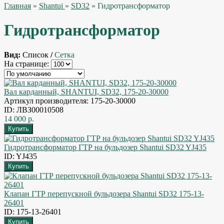
Главная
»
Shantui
»
SD32
» Гидротрансформатор
Гидротрансформатор
Вид:
Список
/
Сетка
На странице:
Вал карданный, SHANTUI, SD32, 175-20-30000
Артикул производителя: 175-20-30000
ID: ЛВЗ00010508
14 000 р.
Гидротрансформатор ГТР на бульдозер Shantui SD32 YJ435
ID: YJ435
Клапан ГТР перепускной бульдозера Shantui SD32 175-13-
26401
ID: 175-13-26401