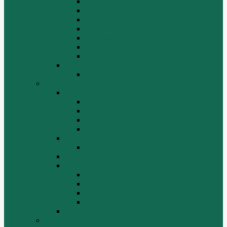
Отвалы и ножи
Рама, капот, кабина
Расходники
Система охлаждения, радиаторы
Топливная система
Ходовая часть
Электрика
SD42
Отвалы и ножи
Грейдеры, краны, катки, погрузчики
Автогрейдеры
GR135
GR215, GR215A
GR180
GR-165
Автокраны
QY25K5
Катки
Погрузчики
LW300f
LW500F
WZ30-25
ZL50G
РЕДУКТОР МОСТА
BEIFANG BENCHI (NORTH BENZ)