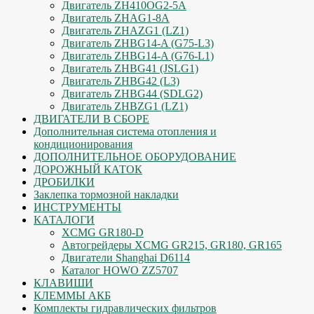
Двигатель ZH410OG2-5A
Двигатель ZHAG1-8A
Двигатель ZHAZG1 (LZ1)
Двигатель ZHBG14-A (G75-L3)
Двигатель ZHBG14-A (G76-L1)
Двигатель ZHBG41 (JSLG1)
Двигатель ZHBG42 (L3)
Двигатель ZHBG44 (SDLG2)
Двигатель ZHBZG1 (LZ1)
ДВИГАТЕЛИ В СБОРЕ
Дополнительная система отопления и
кондиционирования
ДОПОЛНИТЕЛЬНОЕ ОБОРУДОВАНИЕ
ДОРОЖНЫЙ КАТОК
ДРОБИЛКИ
Заклепка тормозной накладки
ИНСТРУМЕНТЫ
КАТАЛОГИ
XCMG GR180-D
Автогрейдеры XCMG GR215, GR180, GR165
Двигатели Shanghai D6114
Каталог HOWO ZZ5707
КЛАВИШИ
КЛЕММЫ АКБ
Комплекты гидравлических фильтров