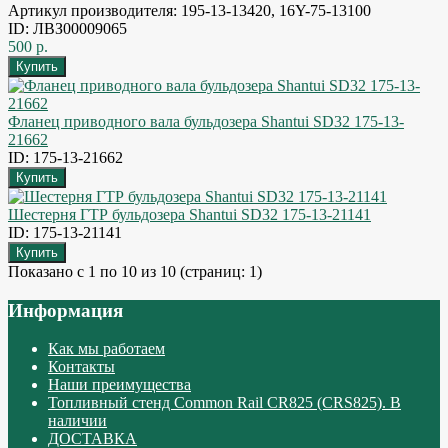
Артикул производителя: 195-13-13420, 16Y-75-13100
ID: ЛВЗ00009065
500 р.
Фланец приводного вала бульдозера Shantui SD32 175-13-
21662
ID: 175-13-21662
Шестерня ГТР бульдозера Shantui SD32 175-13-21141
ID: 175-13-21141
Показано с 1 по 10 из 10 (страниц: 1)
Информация
Как мы работаем
Контакты
Наши преимущества
Топливный стенд Common Rail CR825 (CRS825). В
наличии
ДОСТАВКА