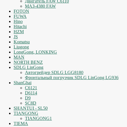
Двигатель FAW C6110
МАЗ-4380 FAW
FOTON
FUWA
Hino
Hitachi
HZM
JS
Komatsu
Liugong
LongGong, LONKING
MAN
NORTH BENZ
SDLG LinGong
Автогрейдер SDLG LGG8180
Фронтальный погрузчик SDLG LinGong LG936
ShanGhai
C6121
D6114
D9
SC8D
SHANTUI - SL50
TIANGONG
TIANGONG1
TIEMA