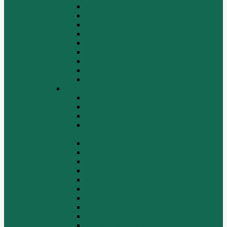
Вспомогательные агрегаты двигателя
Кабина
Коробка передач
Муфта сцепления
Передняя и задняя подвески
Передняя ось и рулевой механизм
Рама кузова
Тормозная и воздушная системы
Электрооборудование
Каталог запчастей HOWO
ZF S6-120
Двигатель Euro 2
Двигатель ЕВРО-3
Дополнительное оборудование
двигателя
Задний мост
Карданный вал
КПП
КПП FULLER
КПП.ZF 5S-111GP, 5S-150GP,4S-130GP.
Кузов/Кабина
Механизм подвески
Передний мост
Рама
Рулевой механизм