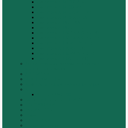
Двигатель ZH4100G2-5D
Двигатель ZH4100G43
Двигатель ZH4102G41 (L4)
Двигатель ZH410OG2-5A
Двигатель ZHAG1-8A
Двигатель ZHAZG1 (LZ1)
Двигатель ZHBG14-A (G75-L3)
Двигатель ZHBG14-A (G76-L1)
Двигатель ZHBG41 (JSLG1)
Двигатель ZHBG42 (L3)
Двигатель ZHBG44 (SDLG2)
Двигатель ZHBZG1 (LZ1)
Дополнительная система отопления и
кондиционирования
ДРОБИЛКИ
ИНСТРУМЕНТЫ
Комплекты гидравлических фильтров
КПП
КПП ZF 4WG200
ОСВЕТИТЕЛЬНЫЕ ПРИБОРЫ
ПОГРУЗЧИКИ
РАДИАТОРЫ
Ремни
САЛЬНИКИ
Стакан форсунки