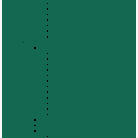
Крышка цилиндра в сборе WP12
Маховик коленвала WP12
Ременный привод WP12
Топливная система WP12
Форсунка WP12
Шатун и поршень WP12
Шестеренчатый привод WP12
HOWO
HOWO
ДВИГАТЕЛЬ
КАРДАННЫЕ ВАЛЫ
КПП
КУЗОВ И КАБИНА
ПОДВЕСКА
РУЛЕВОЙ МЕХАНИЗМ
СТАРТЕРЫ ГЕНЕРАТОРЫ
СЦЕПЛЕНИЕ
ТОПЛИВНАЯ СИСТЕМА
ТОРМОЗНАЯ СИСТЕМА
Фильтры
Электрика
HOWO A7
HOWO ZZ5507
HOWO ZZ5707
Ведущий мост