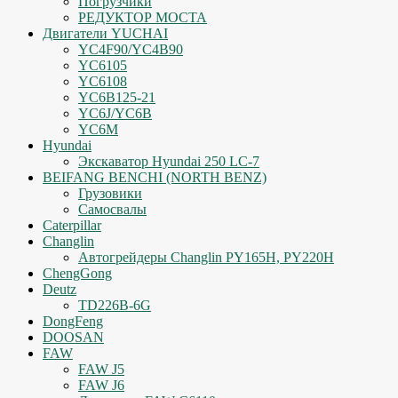
Погрузчики
РЕДУКТОР МОСТА
Двигатели YUCHAI
YC4F90/YC4B90
YC6105
YC6108
YC6B125-21
YC6J/YC6B
YC6M
Hyundai
Экскаватор Hyundai 250 LC-7
BEIFANG BENCHI (NORTH BENZ)
Грузовики
Самосвалы
Caterpillar
Changlin
Автогрейдеры Changlin PY165H, PY220H
ChengGong
Deutz
TD226B-6G
DongFeng
DOOSAN
FAW
FAW J5
FAW J6