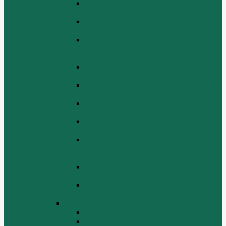
Блок цилиндров Двигатель WD 615
ЕВРО 3
Впускная и выпускная системы
Двигатель HOWO WD 615 ЕВРО 3
Головка цилиндра и механизм
газораспределения Двигатель HOWO
WD 615 ЕВРО 3
Коленвал и маховик Двигатель HOWO
WD 615 ЕВРО 3
Компрессор Двигатель HOWO WD 615
ЕВРО 3
Масляный насос и фильтр Двигатель
HOWO WD 615 ЕВРО 3
Масляный поддон Двигатель HOWO
WD 615 ЕВРО 3
Поршень шатун вкладыши и кольца
Двигатель Хово HOWO WD 615 ЕВРО
3
Топливная система Двигатель HOWO
WD 615 ЕВРО 3
Электрооборудование Двигатель
HOWO WD 615 ЕВРО 3
Двигатель WP10
Блок цилиндров WP10
Впускной коллектор WP10