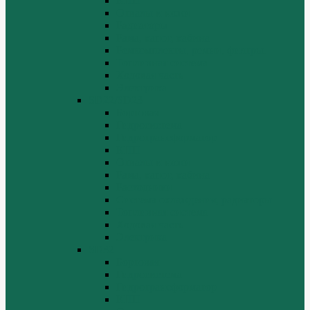
КПП
Отвалы и ножи
Радиаторы
Рама, капот, кабина
Ремкомплекты, ремни, филтры.
Топливная система
Ходовая часть
Электрика
SD22/SD23
Бортовая
Гидросистема
Гидротрансформатор
КПП
Отвалы и ножи
Рама, капот, кабина
Расходники
Система охлаждения, радиаторы
Топливная система
Ходовая часть
Электрика
SD32
Бортовая
Гидросистема
Гидротрансформатор
КПП