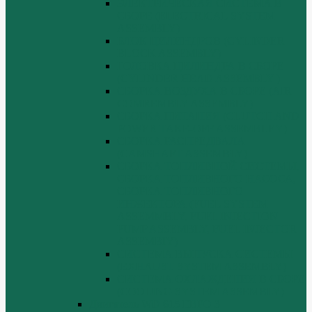
ЭЛЕКТРИЧЕСКАЯ СИСТЕМА В
СБОРЕ (ELECTRICAL SYSTEM
ASSEMBLY)
БЛОК ЦИЛИНДРОВ (CYLINDER
BLOCK ASSEMBLY)
ГОЛОВКА ЦИЛИНДРА В СБОРЕ
(CYLINDER HEAD ASSEMBLY )
СБОРКА ВОЗДУХА В СБОРЕ (AIR
COMREMBLY ASSEMBLY)
СБОРКА ПИТАНИЯ (CLUTCH AND
POWER TAKE-OFF ASSEMBLEY)
СБОРКА РАСПРЕДВАЛА
(CAMSHAFT ASSEMBLY)
СБОРКА ТОПЛИВНОЙ СИСТЕМЫ,
СБОРКА ТОПЛИВНОГО НАСОСА,
СБОРКА ТОПЛИВНОГО
ИНЖЕКТОРА (FUEL SYSTEM
ASSEMMBLY, FUFL INJECTION
PUMP ASSEMBLY, FUEL INJECTOR
ASSEMBIY)
СИСТЕМА ВЫПУСКА СИСТЕМЫ
(EXHAUST SYSTEM ASSEMBLY)
СИСТЕМА ОХЛАЖДЕНИЯ В СБОРЕ
(COOLING SYSTEM ASSEMBLY)
Двигатель WD 615 ЕВРО 3