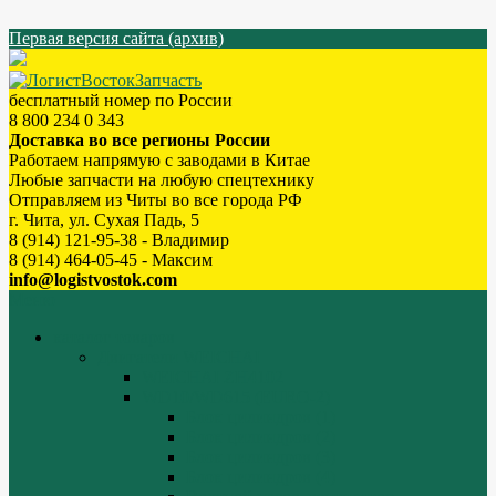
Первая версия сайта (архив)
бесплатный номер по России
8 800 234 0 343
Доставка во все регионы России
Работаем напрямую с заводами в Китае
Любые запчасти на любую спецтехнику
Отправляем из Читы во все города РФ
г. Чита, ул. Сухая Падь, 5
8 (914) 121-95-38 - Владимир
8 (914) 464-05-45 - Максим
info@logistvostok.com
Меню
каталог товаров
Двигатели WEICHAI
WEICHAI ZH4102
WD10/WD615 (EURO-2)
Блок цилиндров (1)
Блок цилиндров (2)
Блок цилиндров (3)
Блок цилиндров (4)