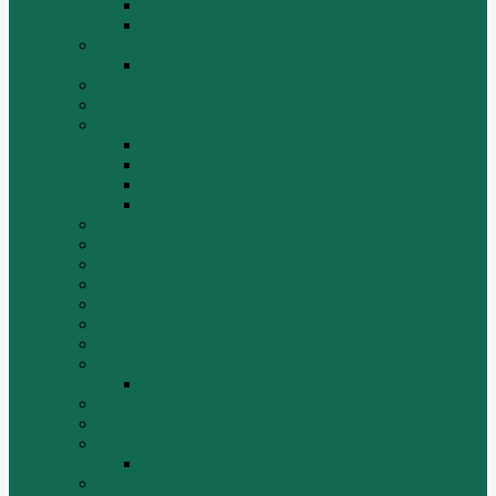
Грузовики
Самосвалы
Changlin
Автогрейдеры Changlin PY165H, PY220H
ChengGong
DOOSAN
FAW
FAW J5
FAW J6
Двигатель FAW C6110
МАЗ-4380 FAW
FOTON
HZM
LongGong, LONKING
TIEMA
Volvo
XGMA
YTO
Zoomlion
Автогрейдер ZOOMLION PY180C
БОЛТЫ
Гидронасосы, гидромоторы
Двигатели RICARDO
Двигатель Ricardo K4102D
Двигатели ZH HUAFENGDONGLI