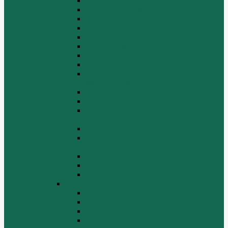
Водяной насос, вентилятор
Воздуховод компрессора WD615
Воздушный компрессор WD615
Генератор, стартер WD615
Головка блока цилиндров WD615
Коленчатый вал
Коллектор подачи воздуха WD615
Масляные фильтры WD615
Масляный насос, фильтр
маслоприемника WD615
Масляный поддон WD615
Поршень в сборе WD615
Распределительный вал, клапана
WD615
Ролик WD615
Система воспламенения топлива
WD615
Топливная аппаратура в сборе WD615
Топливопровод WD615
Топливопроводные трубки WD615
WD12/WD618
Выпускной коллектор
Картер
Клапаны, механизм газораспределения
Коленчатый вал, маховик