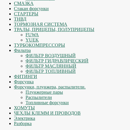
СМАЗКА
Стакан форсунки
СТАРТЕРЫ
ТНВД
ТОРМОЗНАЯ СИСТЕМА
ТРАЛЫ, ПРИЦЕПЫ, ПОЛУПРИЦЕПЫ
FUWA
YUEK
ТУРБОКОМПРЕССОРЫ
Фильтра
ФИЛЬТР ВОЗДУШНЫЙ
ФИЛЬТР ГИДРАВЛИЧЕСКИЙ
ФИЛЬТР МАСЛЯННЫЙ
ФИЛЬТР ТОПЛИВНЫЙ
ФИТИНГИ
Форсунка
Форсунки, плунжера, распылители.
Плунжерные пары
Распылители
Топливные форсунки
ХОМУТЫ
ЧЕХЛЫ КЛЕММ И ПРОВОДОВ
Электрика
Разборка