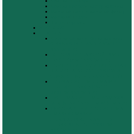
Крышка цилиндра
Крышка шестерен, картер маховика
Масляный насос и масляный фильтр
Масляный поддон
Шатун, поршень
WD615G220
ZHBG14-A
Коленчатый вал и сборка маховика
(CRANKSHAFT AND FLYWHEEL
ASSEMBLY)
ОСНОВАНИЕ БАЗОВОЙ РАМЫ
(BASE FRAME ASSEMBLY)
ПОРШЕНЬ И СОЕДИНИТЕЛЬНАЯ
ШАБЛОНА В СБОРЕ (PISTON &
CONNECTING ROD ASSEMBLY)
СБОРКА СИСТЕМЫ СМАЗКИ
НЕФТИ (LUBRICATING OIL
SYSTEM ASSEMBLY)
СИСТЕМА СИСТЕМЫ ВОЗДУХА
(AIR INTAKE SYSTEM ASSEMBLY)
ТУРБОЧАРГЕР И ЕГО СИСТЕМА
СМАЗКИ СМАЗКИ
(TURBOCHARGER AND ITS
LUBRICATING OIL SYSTEM
ASSEMBLY)