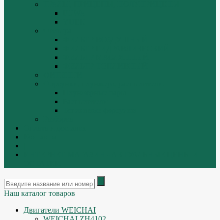
ТРАЛЫ, ПРИЦЕПЫ, ПОЛУПРИЦЕПЫ
FUWA
YUEK
Фильтра
ФИЛЬТР ВОЗДУШНЫЙ
ФИЛЬТР ГИДРАВЛИЧЕСКИЙ
ФИЛЬТР МАСЛЯННЫЙ
ФИЛЬТР ТОПЛИВНЫЙ
ФИТИНГИ
Форсунки, плунжера, распылители.
Плунжерные пары
Распылители
Топливные форсунки
Разборка
Оплата и доставка
Контакты
|
ИНТЕРНЕТ МАГАЗИН - АКТУАЛЬНЫЕ ЦЕНЫ И
ОСТАТКИ
Наш каталог товаров
Двигатели WEICHAI
WEICHAI ZH4102