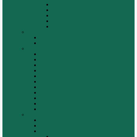
Средний мост.
Сцепление
Тормозная система.
Ходовая часть
Электрооборудование
LuGong
Двигатель 4DW81-37
Двигатель YT4B2Z-24
SEM
Автогрейдер SEM 919
Автогрейдер SEM 922
Бульдозер SEM 816
Бульдозер SEM 822
Дорожный каток SEM 512
Погрузчик SEM 630
Погрузчик SEM 636
Погрузчик SEM 652
Погрузчик SEM 655
Погрузчик SEM 656
Погрузчик SEM 660
Shaanxi (Shacman)
Двигатель
Карданные валы
Каталог запчастей Shaanxi F2000
Валы карданные