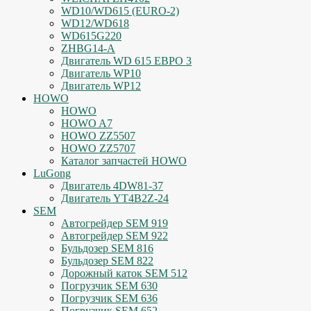
WD10/WD615 (EURO-2)
WD12/WD618
WD615G220
ZHBG14-A
Двигатель WD 615 ЕВРО 3
Двигатель WP10
Двигатель WP12
HOWO
HOWO
HOWO A7
HOWO ZZ5507
HOWO ZZ5707
Каталог запчастей HOWO
LuGong
Двигатель 4DW81-37
Двигатель YT4B2Z-24
SEM
Автогрейдер SEM 919
Автогрейдер SEM 922
Бульдозер SEM 816
Бульдозер SEM 822
Дорожный каток SEM 512
Погрузчик SEM 630
Погрузчик SEM 636
Погрузчик SEM 652