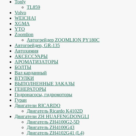
Tonly
TL859
Volvo
WEICHAI
XGMA
YTO
Zoomlion
Автогрейдер ZOOMLION PY180C
Автогрейдер, GR-135
Автохимия
АКСЕССУАРЫ
АРОМАТИЗАТОРЫ
БОЛТЫ
Вал карданный
ВТУЛКИ
ВЫПОЛНЕННЫЕ ЗАКАЗЫ
ГЕНЕРАТОРЫ
Гидронасосы, гидромоторы
Гуран
Двигатели RICARDO
Двигатель Ricardo K4102D
Двигатели ZH HUAFENGDONGLI
Двигатель ZH4100G2-5D
Двигатель ZH4100G43
Двигатель ZH4102G41 (L4)