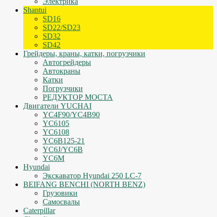
Электрика
Shantui
SD16
SD22/SD23
SD32
SD42
Грейдеры, краны, катки, погрузчики
Автогрейдеры
Автокраны
Катки
Погрузчики
РЕДУКТОР МОСТА
Двигатели YUCHAI
YC4F90/YC4B90
YC6105
YC6108
YC6B125-21
YC6J/YC6B
YC6M
Hyundai
Экскаватор Hyundai 250 LC-7
BEIFANG BENCHI (NORTH BENZ)
Грузовики
Самосвалы
Caterpillar