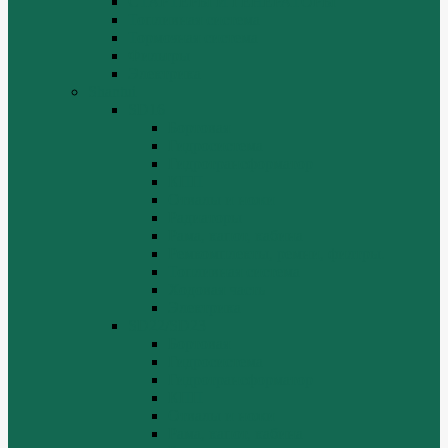
СТАРТЕРЫ И ГЕНЕРАТОРЫ
Топливная система
Тормозная система
Фильтры
Электрика
Shantui
SD16
Бортовая
Гидросистема
Гидротрансформатор
КПП
Отвалы и ножи
Радиаторы
Рама, капот, кабина
Ремкомплекты, ремни, филтры.
Топливная система
Ходовая часть
Электрика
SD22/SD23
Бортовая
Гидросистема
Гидротрансформатор
КПП
Отвалы и ножи
Рама, капот, кабина