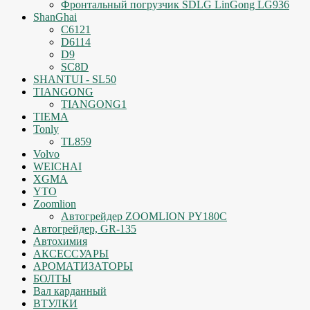
Фронтальный погрузчик SDLG LinGong LG936
ShanGhai
C6121
D6114
D9
SC8D
SHANTUI - SL50
TIANGONG
TIANGONG1
TIEMA
Tonly
TL859
Volvo
WEICHAI
XGMA
YTO
Zoomlion
Автогрейдер ZOOMLION PY180C
Автогрейдер, GR-135
Автохимия
АКСЕССУАРЫ
АРОМАТИЗАТОРЫ
БОЛТЫ
Вал карданный
ВТУЛКИ