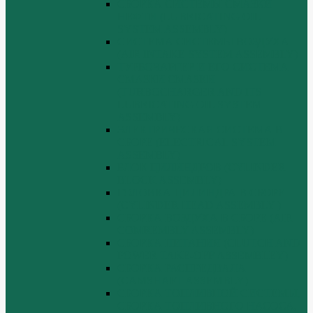
СБОРКА СИСТЕМЫ СМАЗКИ
НЕФТИ (LUBRICATING OIL
SYSTEM ASSEMBLY)
СИСТЕМА СИСТЕМЫ ВОЗДУХА
(AIR INTAKE SYSTEM ASSEMBLY)
ТУРБОЧАРГЕР И ЕГО СИСТЕМА
СМАЗКИ СМАЗКИ
(TURBOCHARGER AND ITS
LUBRICATING OIL SYSTEM
ASSEMBLY)
ЭЛЕКТРИЧЕСКАЯ СИСТЕМА В
СБОРЕ (ELECTRICAL SYSTEM
ASSEMBLY)
БЛОК ЦИЛИНДРОВ (CYLINDER
BLOCK ASSEMBLY)
ГОЛОВКА ЦИЛИНДРА В СБОРЕ
(CYLINDER HEAD ASSEMBLY )
СБОРКА ВОЗДУХА В СБОРЕ (AIR
COMREMBLY ASSEMBLY)
СБОРКА ПИТАНИЯ (CLUTCH AND
POWER TAKE-OFF ASSEMBLEY)
СБОРКА РАСПРЕДВАЛА
(CAMSHAFT ASSEMBLY)
СБОРКА ТОПЛИВНОЙ СИСТЕМЫ,
СБОРКА ТОПЛИВНОГО НАСОСА,