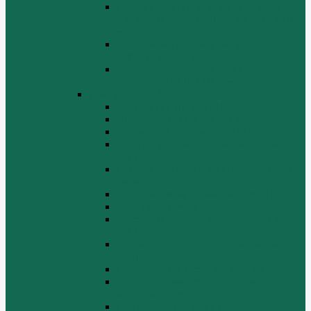
Поршень шатун вкладыши и кольца
Двигатель Хово HOWO WD 615 ЕВРО
3
Топливная система Двигатель HOWO
WD 615 ЕВРО 3
Электрооборудование Двигатель
HOWO WD 615 ЕВРО 3
Двигатель WP10
Блок цилиндров WP10
Впускной коллектор WP10
Выпускной коллектор WP10
Газораспределительный механизм
WP10
Головка цилиндра и крышка головки
цилиндра WP10
Коленчатый вал и маховик WP10
Компрессор WP10
Масляный насос и маслозаборник
WP10
Масляный охладитель и масляный
фильтр WP10
Насос системы охлаждения WP10
Насос системы охлаждения и
вентилятор WP10
Поддон блока цилиндров WP10