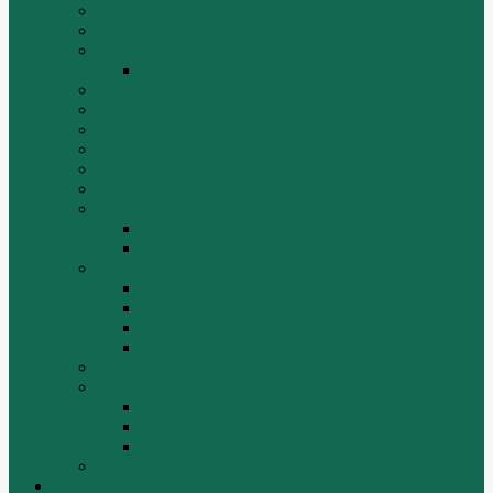
ИНСТРУМЕНТЫ
Комплекты гидравлических фильтров
КПП
КПП ZF 4WG200
ОСВЕТИТЕЛЬНЫЕ ПРИБОРЫ
ПОГРУЗЧИКИ
РАДИАТОРЫ
Ремни
САЛЬНИКИ
Стакан форсунки
ТРАЛЫ, ПРИЦЕПЫ, ПОЛУПРИЦЕПЫ
FUWA
YUEK
Фильтра
ФИЛЬТР ВОЗДУШНЫЙ
ФИЛЬТР ГИДРАВЛИЧЕСКИЙ
ФИЛЬТР МАСЛЯННЫЙ
ФИЛЬТР ТОПЛИВНЫЙ
ФИТИНГИ
Форсунки, плунжера, распылители.
Плунжерные пары
Распылители
Топливные форсунки
Разборка
Оплата и доставка