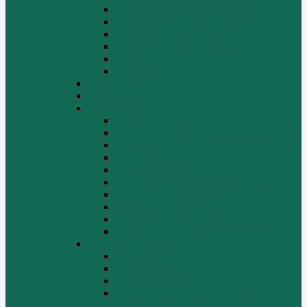
СТАРТЕРЫ ГЕНЕРАТОРЫ
СЦЕПЛЕНИЕ
ТОПЛИВНАЯ СИСТЕМА
ТОРМОЗНАЯ СИСТЕМА
Фильтры
Электрика
HOWO A7
HOWO ZZ5507
HOWO ZZ5707
Ведущий мост
Вспомогательные агрегаты двигателя
Кабина
Коробка передач
Муфта сцепления
Передняя и задняя подвески
Передняя ось и рулевой механизм
Рама кузова
Тормозная и воздушная системы
Электрооборудование
Каталог запчастей HOWO
ZF S6-120
Двигатель Euro 2
Двигатель ЕВРО-3
Дополнительное оборудование
двигателя