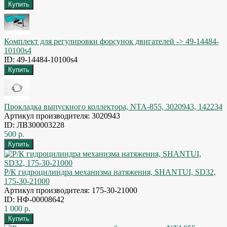
Комплект для регулировки форсунок двигателей -> 49-14484-
10100s4
ID: 49-14484-10100s4
Прокладка выпускного коллектора, NTA-855, 3020943, 142234
Артикул производителя: 3020943
ID: ЛВЗ00003228
500 р.
Р/К гидроцилиндра механизма натяжения, SHANTUI, SD32,
175-30-21000
Артикул производителя: 175-30-21000
ID: НФ-00008642
1 000 р.