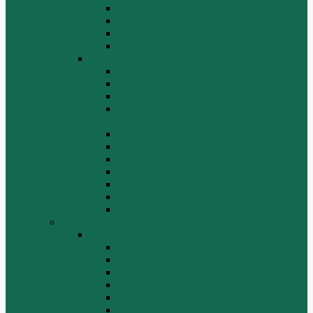
Топливная система WP10
Шатун и поршень WP10
Шкив натяжной WP10
Электрооборудование WP10
Двигатель WP12
Блок цилиндров WP12
Впускная система WP12
Выхлопная система WP12
Газораспределительный механизм
WP12
Крышка цилиндра в сборе WP12
Маховик коленвала WP12
Ременный привод WP12
Топливная система WP12
Форсунка WP12
Шатун и поршень WP12
Шестеренчатый привод WP12
HOWO
HOWO
ДВИГАТЕЛЬ
КАРДАННЫЕ ВАЛЫ
КПП
КУЗОВ И КАБИНА
ПОДВЕСКА
РУЛЕВОЙ МЕХАНИЗМ