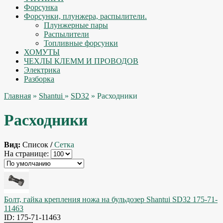
Форсунка
Форсунки, плунжера, распылители.
Плунжерные пары
Распылители
Топливные форсунки
ХОМУТЫ
ЧЕХЛЫ КЛЕММ И ПРОВОДОВ
Электрика
Разборка
Главная
»
Shantui
»
SD32
» Расходники
Расходники
Вид:
Список
/
Сетка
На странице:
Болт, гайка крепления ножа на бульдозер Shantui SD32 175-71-
11463
ID: 175-71-11463