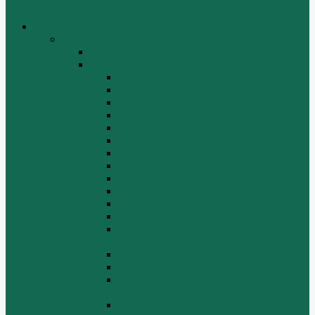
Меню
каталог товаров
Двигатели WEICHAI
WEICHAI ZH4102
WD10/WD615 (EURO-2)
Блок цилиндров (1)
Блок цилиндров (2)
Блок цилиндров (3)
Блок цилиндров (4)
Водяной насос, вентилятор
Воздуховод компрессора WD615
Воздушный компрессор WD615
Генератор, стартер WD615
Головка блока цилиндров WD615
Коленчатый вал
Коллектор подачи воздуха WD615
Масляные фильтры WD615
Масляный насос, фильтр
маслоприемника WD615
Масляный поддон WD615
Поршень в сборе WD615
Распределительный вал, клапана
WD615
Ролик WD615