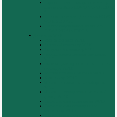
Поршень шатун вкладыши и кольца
Двигатель Хово HOWO WD 615 ЕВРО
3
Топливная система Двигатель HOWO
WD 615 ЕВРО 3
Электрооборудование Двигатель
HOWO WD 615 ЕВРО 3
Двигатель WP10
Блок цилиндров WP10
Впускной коллектор WP10
Выпускной коллектор WP10
Газораспределительный механизм
WP10
Головка цилиндра и крышка головки
цилиндра WP10
Коленчатый вал и маховик WP10
Компрессор WP10
Масляный насос и маслозаборник
WP10
Масляный охладитель и масляный
фильтр WP10
Насос системы охлаждения WP10
Насос системы охлаждения и
вентилятор WP10
Поддон блока цилиндров WP10