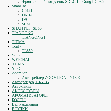
Фронтальный погрузчик SDLG LinGong LG936
ShanGhai
C6121
D6114
D9
SC8D
SHANTUI - SL50
TIANGONG
TIANGONG1
TIEMA
Tonly
TL859
Volvo
WEICHAI
XGMA
YTO
Zoomlion
Автогрейдер ZOOMLION PY180C
Автогрейдер, GR-135
Автохимия
АКСЕССУАРЫ
АРОМАТИЗАТОРЫ
БОЛТЫ
Вал карданный
ВТУЛКИ