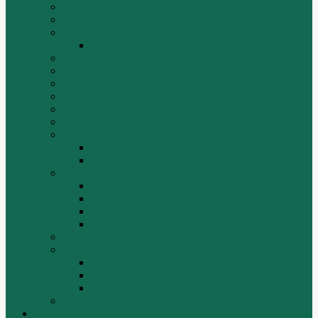
ИНСТРУМЕНТЫ
Комплекты гидравлических фильтров
КПП
КПП ZF 4WG200
ОСВЕТИТЕЛЬНЫЕ ПРИБОРЫ
ПОГРУЗЧИКИ
РАДИАТОРЫ
Ремни
САЛЬНИКИ
Стакан форсунки
ТРАЛЫ, ПРИЦЕПЫ, ПОЛУПРИЦЕПЫ
FUWA
YUEK
Фильтра
ФИЛЬТР ВОЗДУШНЫЙ
ФИЛЬТР ГИДРАВЛИЧЕСКИЙ
ФИЛЬТР МАСЛЯННЫЙ
ФИЛЬТР ТОПЛИВНЫЙ
ФИТИНГИ
Форсунки, плунжера, распылители.
Плунжерные пары
Распылители
Топливные форсунки
Разборка
Оплата и доставка