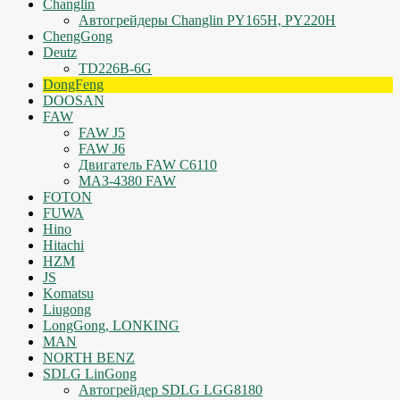
Changlin
Автогрейдеры Changlin PY165H, PY220H
ChengGong
Deutz
TD226B-6G
DongFeng
DOOSAN
FAW
FAW J5
FAW J6
Двигатель FAW C6110
МАЗ-4380 FAW
FOTON
FUWA
Hino
Hitachi
HZM
JS
Komatsu
Liugong
LongGong, LONKING
MAN
NORTH BENZ
SDLG LinGong
Автогрейдер SDLG LGG8180