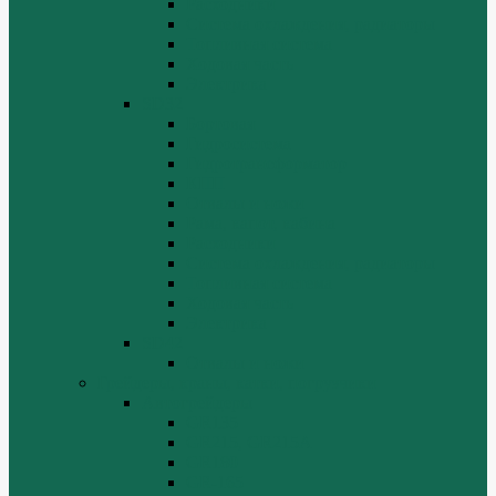
Расходники
Система охлаждения, радиаторы
Топливная система
Ходовая часть
Электрика
SD32
Бортовая
Гидросистема
Гидротрансформатор
КПП
Отвалы и ножи
Рама, капот, кабина
Расходники
Система охлаждения, радиаторы
Топливная система
Ходовая часть
Электрика
SD42
Отвалы и ножи
Грейдеры, краны, катки, погрузчики
Автогрейдеры
GR135
GR215, GR215A
GR180
GR-165