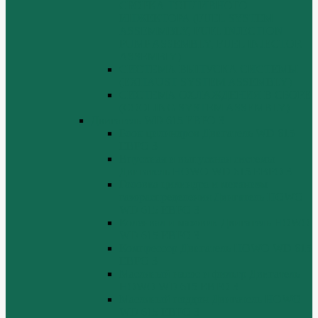
СБОРКА ТОПЛИВНОГО
ИНЖЕКТОРА (FUEL SYSTEM
ASSEMMBLY, FUFL INJECTION
PUMP ASSEMBLY, FUEL INJECTOR
ASSEMBIY)
СИСТЕМА ВЫПУСКА СИСТЕМЫ
(EXHAUST SYSTEM ASSEMBLY)
СИСТЕМА ОХЛАЖДЕНИЯ В СБОРЕ
(COOLING SYSTEM ASSEMBLY)
Двигатель WD 615 ЕВРО 3
Блок цилиндров Двигатель WD 615
ЕВРО 3
Впускная и выпускная системы
Двигатель HOWO WD 615 ЕВРО 3
Головка цилиндра и механизм
газораспределения Двигатель HOWO
WD 615 ЕВРО 3
Коленвал и маховик Двигатель HOWO
WD 615 ЕВРО 3
Компрессор Двигатель HOWO WD 615
ЕВРО 3
Масляный насос и фильтр Двигатель
HOWO WD 615 ЕВРО 3
Масляный поддон Двигатель HOWO
WD 615 ЕВРО 3