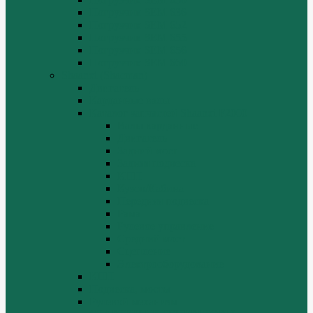
Погрузчик SEM 636
Погрузчик SEM 652
Погрузчик SEM 655
Погрузчик SEM 656
Погрузчик SEM 660
Shaanxi (Shacman)
Двигатель
Карданные валы
Каталог запчастей Shaanxi F2000
Валы карданные
Двигатель
Задний мост
Задняя подвеска
КПП
Кузов/Кабина
Передняя подвеска
Рама
Рулевое управление
Средний мост
Сцепление
Электрооборудование
КПП
Подвеска, мосты
Рулевой механизм