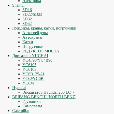
Электрика
Shantui
SD16
SD22/SD23
SD32
SD42
Грейдеры, краны, катки, погрузчики
Автогрейдеры
Автокраны
Катки
Погрузчики
РЕДУКТОР МОСТА
Двигатели YUCHAI
YC4F90/YC4B90
YC6105
YC6108
YC6B125-21
YC6J/YC6B
YC6M
Hyundai
Экскаватор Hyundai 250 LC-7
BEIFANG BENCHI (NORTH BENZ)
Грузовики
Самосвалы
Caterpillar