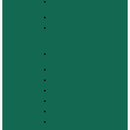
СБОРКА СИСТЕМЫ СМАЗКИ
НЕФТИ (LUBRICATING OIL
SYSTEM ASSEMBLY)
СИСТЕМА СИСТЕМЫ ВОЗДУХА
(AIR INTAKE SYSTEM ASSEMBLY)
ТУРБОЧАРГЕР И ЕГО СИСТЕМА
СМАЗКИ СМАЗКИ
(TURBOCHARGER AND ITS
LUBRICATING OIL SYSTEM
ASSEMBLY)
ЭЛЕКТРИЧЕСКАЯ СИСТЕМА В
СБОРЕ (ELECTRICAL SYSTEM
ASSEMBLY)
БЛОК ЦИЛИНДРОВ (CYLINDER
BLOCK ASSEMBLY)
ГОЛОВКА ЦИЛИНДРА В СБОРЕ
(CYLINDER HEAD ASSEMBLY )
СБОРКА ВОЗДУХА В СБОРЕ (AIR
COMREMBLY ASSEMBLY)
СБОРКА ПИТАНИЯ (CLUTCH AND
POWER TAKE-OFF ASSEMBLEY)
СБОРКА РАСПРЕДВАЛА
(CAMSHAFT ASSEMBLY)
СБОРКА ТОПЛИВНОЙ СИСТЕМЫ,
СБОРКА ТОПЛИВНОГО НАСОСА,