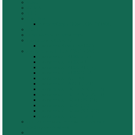
Volvo
XGMA
YTO
Zoomlion
Автогрейдер ZOOMLION PY180C
БОЛТЫ
Гидронасосы, гидромоторы
Двигатели RICARDO
Двигатель Ricardo K4102D
Двигатели ZH HUAFENGDONGLI
Двигатель ZH4100G2-5D
Двигатель ZH4100G43
Двигатель ZH4102G41 (L4)
Двигатель ZH410OG2-5A
Двигатель ZHAG1-8A
Двигатель ZHAZG1 (LZ1)
Двигатель ZHBG14-A (G75-L3)
Двигатель ZHBG14-A (G76-L1)
Двигатель ZHBG41 (JSLG1)
Двигатель ZHBG42 (L3)
Двигатель ZHBG44 (SDLG2)
Двигатель ZHBZG1 (LZ1)
Дополнительная система отопления и
кондиционирования
ДРОБИЛКИ