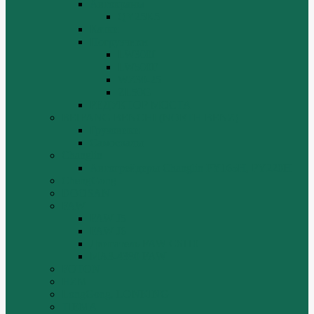
Автокраны
QY25K5
Катки
Погрузчики
LW300f
LW500F
WZ30-25
ZL50G
РЕДУКТОР МОСТА
BEIFANG BENCHI (NORTH BENZ)
Грузовики
Самосвалы
Changlin
Автогрейдеры Changlin PY165H, PY220H
ChengGong
DOOSAN
FAW
FAW J5
FAW J6
Двигатель FAW C6110
МАЗ-4380 FAW
FOTON
HZM
LongGong, LONKING
TIEMA