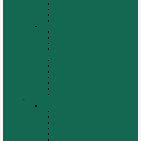
Топливная система WP10
Шатун и поршень WP10
Шкив натяжной WP10
Электрооборудование WP10
Двигатель WP12
Блок цилиндров WP12
Впускная система WP12
Выхлопная система WP12
Газораспределительный механизм
WP12
Крышка цилиндра в сборе WP12
Маховик коленвала WP12
Ременный привод WP12
Топливная система WP12
Форсунка WP12
Шатун и поршень WP12
Шестеренчатый привод WP12
HOWO
HOWO
ДВИГАТЕЛЬ
КАРДАННЫЕ ВАЛЫ
КПП
КУЗОВ И КАБИНА
ПОДВЕСКА
РУЛЕВОЙ МЕХАНИЗМ