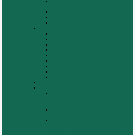
Система воспламенения топлива
WD615
Топливная аппаратура в сборе WD615
Топливопровод WD615
Топливопроводные трубки WD615
WD12/WD618
Выпускной коллектор
Картер
Клапаны, механизм газораспределения
Коленчатый вал, маховик
Крышка цилиндра
Крышка шестерен, картер маховика
Масляный насос и масляный фильтр
Масляный поддон
Шатун, поршень
WD615G220
ZHBG14-A
Коленчатый вал и сборка маховика
(CRANKSHAFT AND FLYWHEEL
ASSEMBLY)
ОСНОВАНИЕ БАЗОВОЙ РАМЫ
(BASE FRAME ASSEMBLY)
ПОРШЕНЬ И СОЕДИНИТЕЛЬНАЯ
ШАБЛОНА В СБОРЕ (PISTON &
CONNECTING ROD ASSEMBLY)