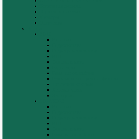
СТАРТЕРЫ И ГЕНЕРАТОРЫ
Топливная система
Тормозная система
Фильтры
Электрика
Shantui
SD16
Бортовая
Гидросистема
Гидротрансформатор
КПП
Отвалы и ножи
Радиаторы
Рама, капот, кабина
Ремкомплекты, ремни, филтры.
Топливная система
Ходовая часть
Электрика
SD22/SD23
Бортовая
Гидросистема
Гидротрансформатор
КПП
Отвалы и ножи
Рама, капот, кабина