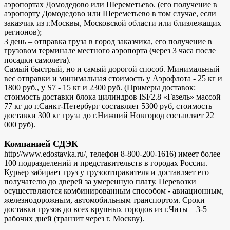
аэропортах Домодедово или Шереметьево. (его получение в
аэропорту Домодедово или Шереметьево в том случае, если
заказчик из г.Москвы, Московской области или близлежащих
регионов);
3 день – отправка груза в город заказчика, его получение в
грузовом терминале местного аэропорта (через 3 часа после
посадки самолета).
Самый быстрый, но и самый дорогой способ. Минимальный
вес отправки и минимальная стоимость у Аэрофлота - 25 кг и
1800 руб., у S7 - 15 кг и 2300 руб. (Примеры доставок:
стоимость доставки блока цилиндров ISF2.8 «Газель» массой
77 кг до г.Санкт-Петербург составляет 5300 руб, стоимость
доставки 300 кг груза до г.Нижний Новгород составляет 22
000 руб).
Компанией СДЭК
http://www.edostavka.ru/, телефон 8-800-200-1616) имеет более
100 подразделений и представительств в городах России.
Курьер забирает груз у грузоотправителя и доставляет его
получателю до дверей за умеренную плату. Перевозки
осуществляются комбинированным способом - авиационным,
железнодорожным, автомобильным транспортом. Сроки
доставки грузов до всех крупных городов из г.Читы – 3-5
рабочих дней (транзит через г. Москву).