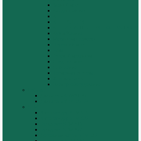
Задний мост
Карданный вал
КПП
КПП FULLER
КПП.ZF 5S-111GP, 5S-150GP,4S-130GP.
Кузов/Кабина
Механизм подвески
Передний мост
Рама
Рулевой механизм
Средний мост.
Сцепление
Тормозная система.
Ходовая часть
Электрооборудование
LuGong
Двигатель 4DW81-37
Двигатель YT4B2Z-24
SEM
Автогрейдер SEM 919
Автогрейдер SEM 922
Бульдозер SEM 816
Бульдозер SEM 822
Дорожный каток SEM 512
Погрузчик SEM 630