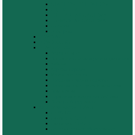
СТАРТЕРЫ ГЕНЕРАТОРЫ
СЦЕПЛЕНИЕ
ТОПЛИВНАЯ СИСТЕМА
ТОРМОЗНАЯ СИСТЕМА
Фильтры
Электрика
HOWO A7
HOWO ZZ5507
HOWO ZZ5707
Ведущий мост
Вспомогательные агрегаты двигателя
Кабина
Коробка передач
Муфта сцепления
Передняя и задняя подвески
Передняя ось и рулевой механизм
Рама кузова
Тормозная и воздушная системы
Электрооборудование
Каталог запчастей HOWO
ZF S6-120
Двигатель Euro 2
Двигатель ЕВРО-3
Дополнительное оборудование
двигателя