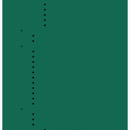
Средний мост.
Сцепление
Тормозная система.
Ходовая часть
Электрооборудование
LuGong
Двигатель 4DW81-37
Двигатель YT4B2Z-24
SEM
Автогрейдер SEM 919
Автогрейдер SEM 922
Бульдозер SEM 816
Бульдозер SEM 822
Дорожный каток SEM 512
Погрузчик SEM 630
Погрузчик SEM 636
Погрузчик SEM 652
Погрузчик SEM 655
Погрузчик SEM 656
Погрузчик SEM 660
Shaanxi (Shacman)
Двигатель
Карданные валы
Каталог запчастей Shaanxi F2000
Валы карданные