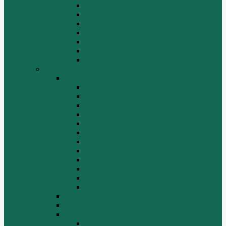
Крышка цилиндра в сборе WP12
Маховик коленвала WP12
Ременный привод WP12
Топливная система WP12
Форсунка WP12
Шатун и поршень WP12
Шестеренчатый привод WP12
HOWO
HOWO
ДВИГАТЕЛЬ
КАРДАННЫЕ ВАЛЫ
КПП
КУЗОВ И КАБИНА
ПОДВЕСКА
РУЛЕВОЙ МЕХАНИЗМ
СТАРТЕРЫ ГЕНЕРАТОРЫ
СЦЕПЛЕНИЕ
ТОПЛИВНАЯ СИСТЕМА
ТОРМОЗНАЯ СИСТЕМА
Фильтры
Электрика
HOWO A7
HOWO ZZ5507
HOWO ZZ5707
Ведущий мост