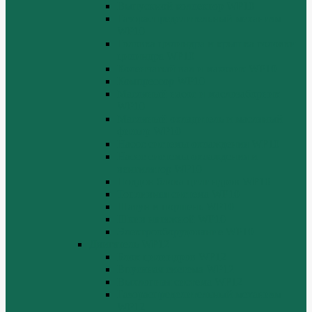
Выпускной коллектор WP10
Газораспределительный механизм
WP10
Головка цилиндра и крышка головки
цилиндра WP10
Коленчатый вал и маховик WP10
Компрессор WP10
Масляный насос и маслозаборник
WP10
Масляный охладитель и масляный
фильтр WP10
Насос системы охлаждения WP10
Насос системы охлаждения и
вентилятор WP10
Поддон блока цилиндров WP10
Топливная система WP10
Шатун и поршень WP10
Шкив натяжной WP10
Электрооборудование WP10
Двигатель WP12
Блок цилиндров WP12
Впускная система WP12
Выхлопная система WP12
Газораспределительный механизм
WP12