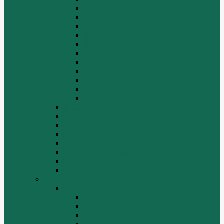
Двигатель
Задний мост
Задняя подвеска
КПП
Кузов/Кабина
Передняя подвеска
Рама
Рулевое управление
Средний мост
Сцепление
Электрооборудование
КПП
Подвеска, мосты
Рулевой механизм
СТАРТЕРЫ И ГЕНЕРАТОРЫ
Топливная система
Тормозная система
Фильтры
Электрика
Shantui
SD16
Бортовая
Гидросистема
Гидротрансформатор