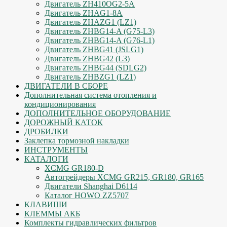
Двигатель ZH410OG2-5A
Двигатель ZHAG1-8A
Двигатель ZHAZG1 (LZ1)
Двигатель ZHBG14-A (G75-L3)
Двигатель ZHBG14-A (G76-L1)
Двигатель ZHBG41 (JSLG1)
Двигатель ZHBG42 (L3)
Двигатель ZHBG44 (SDLG2)
Двигатель ZHBZG1 (LZ1)
ДВИГАТЕЛИ В СБОРЕ
Дополнительная система отопления и
кондиционирования
ДОПОЛНИТЕЛЬНОЕ ОБОРУДОВАНИЕ
ДОРОЖНЫЙ КАТОК
ДРОБИЛКИ
Заклепка тормозной накладки
ИНСТРУМЕНТЫ
КАТАЛОГИ
XCMG GR180-D
Автогрейдеры XCMG GR215, GR180, GR165
Двигатели Shanghai D6114
Каталог HOWO ZZ5707
КЛАВИШИ
КЛЕММЫ АКБ
Комплекты гидравлических фильтров