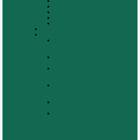
Крышка цилиндра
Крышка шестерен, картер маховика
Масляный насос и масляный фильтр
Масляный поддон
Шатун, поршень
WD615G220
ZHBG14-A
Коленчатый вал и сборка маховика
(CRANKSHAFT AND FLYWHEEL
ASSEMBLY)
ОСНОВАНИЕ БАЗОВОЙ РАМЫ
(BASE FRAME ASSEMBLY)
ПОРШЕНЬ И СОЕДИНИТЕЛЬНАЯ
ШАБЛОНА В СБОРЕ (PISTON &
CONNECTING ROD ASSEMBLY)
СБОРКА СИСТЕМЫ СМАЗКИ
НЕФТИ (LUBRICATING OIL
SYSTEM ASSEMBLY)
СИСТЕМА СИСТЕМЫ ВОЗДУХА
(AIR INTAKE SYSTEM ASSEMBLY)
ТУРБОЧАРГЕР И ЕГО СИСТЕМА
СМАЗКИ СМАЗКИ
(TURBOCHARGER AND ITS
LUBRICATING OIL SYSTEM
ASSEMBLY)