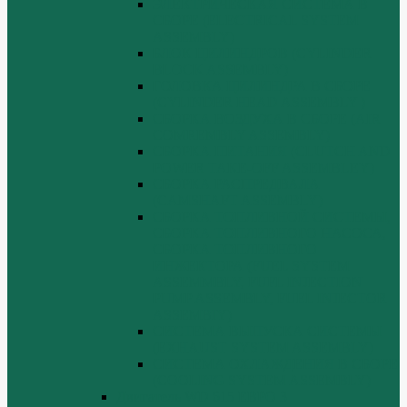
ЭЛЕКТРИЧЕСКАЯ СИСТЕМА В
СБОРЕ (ELECTRICAL SYSTEM
ASSEMBLY)
БЛОК ЦИЛИНДРОВ (CYLINDER
BLOCK ASSEMBLY)
ГОЛОВКА ЦИЛИНДРА В СБОРЕ
(CYLINDER HEAD ASSEMBLY )
СБОРКА ВОЗДУХА В СБОРЕ (AIR
COMREMBLY ASSEMBLY)
СБОРКА ПИТАНИЯ (CLUTCH AND
POWER TAKE-OFF ASSEMBLEY)
СБОРКА РАСПРЕДВАЛА
(CAMSHAFT ASSEMBLY)
СБОРКА ТОПЛИВНОЙ СИСТЕМЫ,
СБОРКА ТОПЛИВНОГО НАСОСА,
СБОРКА ТОПЛИВНОГО
ИНЖЕКТОРА (FUEL SYSTEM
ASSEMMBLY, FUFL INJECTION
PUMP ASSEMBLY, FUEL INJECTOR
ASSEMBIY)
СИСТЕМА ВЫПУСКА СИСТЕМЫ
(EXHAUST SYSTEM ASSEMBLY)
СИСТЕМА ОХЛАЖДЕНИЯ В СБОРЕ
(COOLING SYSTEM ASSEMBLY)
Двигатель WD 615 ЕВРО 3