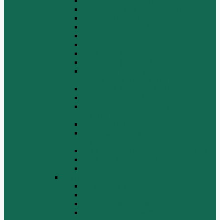
Водяной насос, вентилятор
Воздуховод компрессора WD615
Воздушный компрессор WD615
Генератор, стартер WD615
Головка блока цилиндров WD615
Коленчатый вал
Коллектор подачи воздуха WD615
Масляные фильтры WD615
Масляный насос, фильтр
маслоприемника WD615
Масляный поддон WD615
Поршень в сборе WD615
Распределительный вал, клапана
WD615
Ролик WD615
Система воспламенения топлива
WD615
Топливная аппаратура в сборе WD615
Топливопровод WD615
Топливопроводные трубки WD615
WD12/WD618
Выпускной коллектор
Картер
Клапаны, механизм газораспределения
Коленчатый вал, маховик