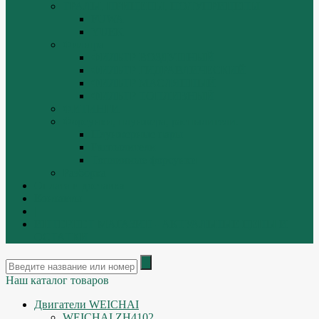
ТРАЛЫ, ПРИЦЕПЫ, ПОЛУПРИЦЕПЫ
FUWA
YUEK
Фильтра
ФИЛЬТР ВОЗДУШНЫЙ
ФИЛЬТР ГИДРАВЛИЧЕСКИЙ
ФИЛЬТР МАСЛЯННЫЙ
ФИЛЬТР ТОПЛИВНЫЙ
ФИТИНГИ
Форсунки, плунжера, распылители.
Плунжерные пары
Распылители
Топливные форсунки
Разборка
Оплата и доставка
Контакты
|
ИНТЕРНЕТ МАГАЗИН - АКТУАЛЬНЫЕ ЦЕНЫ И
ОСТАТКИ
Наш каталог товаров
Двигатели WEICHAI
WEICHAI ZH4102