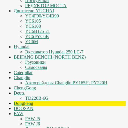
Погрузчики
РЕДУКТОР МОСТА
Двигатели YUCHAI
YC4F90/YC4B90
YC6105
YC6108
YC6B125-21
YC6J/YC6B
YC6M
Hyundai
Экскаватор Hyundai 250 LC-7
BEIFANG BENCHI (NORTH BENZ)
Грузовики
Самосвалы
Caterpillar
Changlin
Автогрейдеры Changlin PY165H, PY220H
ChengGong
Deutz
TD226B-6G
DongFeng
DOOSAN
FAW
FAW J5
FAW J6