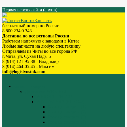
Первая версия сайта (архив)
бесплатный номер по России
8 800 234 0 343
Доставка во все регионы России
Работаем напрямую с заводами в Китае
Любые запчасти на любую спецтехнику
Отправляем из Читы во все города РФ
г. Чита, ул. Сухая Падь, 5
8 (914) 121-95-38 - Владимир
8 (914) 464-05-45 - Максим
info@logistvostok.com
Меню
каталог товаров
Двигатели WEICHAI
WEICHAI ZH4102
WD10/WD615 (EURO-2)
Блок цилиндров (1)
Блок цилиндров (2)
Блок цилиндров (3)
Блок цилиндров (4)