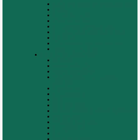
Вспомогательные агрегаты двигателя
Кабина
Коробка передач
Муфта сцепления
Передняя и задняя подвески
Передняя ось и рулевой механизм
Рама кузова
Тормозная и воздушная системы
Электрооборудование
Каталог запчастей HOWO
ZF S6-120
Двигатель Euro 2
Двигатель ЕВРО-3
Дополнительное оборудование
двигателя
Задний мост
Карданный вал
КПП
КПП FULLER
КПП.ZF 5S-111GP, 5S-150GP,4S-130GP.
Кузов/Кабина
Механизм подвески
Передний мост
Рама
Рулевой механизм