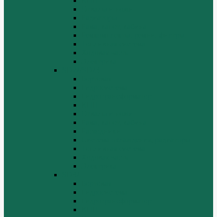
КПП
Отвалы и ножи
Радиаторы
Рама, капот, кабина
Ремкомплекты, ремни, филтры.
Топливная система
Ходовая часть
Электрика
SD22/SD23
Бортовая
Гидросистема
Гидротрансформатор
КПП
Отвалы и ножи
Рама, капот, кабина
Расходники
Система охлаждения, радиаторы
Топливная система
Ходовая часть
Электрика
SD32
Бортовая
Гидросистема
Гидротрансформатор
КПП