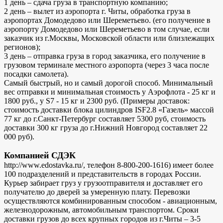
1 день – сдача груза в транспортную компанию;
2 день – вылет из аэропорта г. Читы, обработка груза в
аэропортах Домодедово или Шереметьево. (его получение в
аэропорту Домодедово или Шереметьево в том случае, если
заказчик из г.Москвы, Московской области или близлежащих
регионов);
3 день – отправка груза в город заказчика, его получение в
грузовом терминале местного аэропорта (через 3 часа после
посадки самолета).
Самый быстрый, но и самый дорогой способ. Минимальный
вес отправки и минимальная стоимость у Аэрофлота - 25 кг и
1800 руб., у S7 - 15 кг и 2300 руб. (Примеры доставок:
стоимость доставки блока цилиндров ISF2.8 «Газель» массой
77 кг до г.Санкт-Петербург составляет 5300 руб, стоимость
доставки 300 кг груза до г.Нижний Новгород составляет 22
000 руб).
Компанией СДЭК
http://www.edostavka.ru/, телефон 8-800-200-1616) имеет более
100 подразделений и представительств в городах России.
Курьер забирает груз у грузоотправителя и доставляет его
получателю до дверей за умеренную плату. Перевозки
осуществляются комбинированным способом - авиационным,
железнодорожным, автомобильным транспортом. Сроки
доставки грузов до всех крупных городов из г.Читы – 3-5