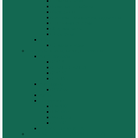
Отвалы и ножи
Рама, капот, кабина
Расходники
Система охлаждения, радиаторы
Топливная система
Ходовая часть
Электрика
SD42
Отвалы и ножи
Грейдеры, краны, катки, погрузчики
Автогрейдеры
GR135
GR215, GR215A
GR180
GR-165
Автокраны
QY25K5
Катки
Погрузчики
LW300f
LW500F
WZ30-25
ZL50G
РЕДУКТОР МОСТА
BEIFANG BENCHI (NORTH BENZ)