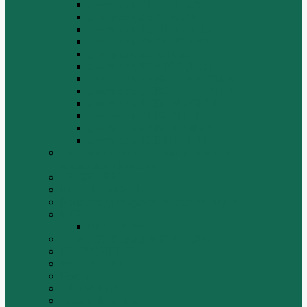
Двигатель ZH4100G2-5D
Двигатель ZH4100G43
Двигатель ZH4102G41 (L4)
Двигатель ZH410OG2-5A
Двигатель ZHAG1-8A
Двигатель ZHAZG1 (LZ1)
Двигатель ZHBG14-A (G75-L3)
Двигатель ZHBG14-A (G76-L1)
Двигатель ZHBG41 (JSLG1)
Двигатель ZHBG42 (L3)
Двигатель ZHBG44 (SDLG2)
Двигатель ZHBZG1 (LZ1)
Дополнительная система отопления и
кондиционирования
ДРОБИЛКИ
ИНСТРУМЕНТЫ
Комплекты гидравлических фильтров
КПП
КПП ZF 4WG200
ОСВЕТИТЕЛЬНЫЕ ПРИБОРЫ
ПОГРУЗЧИКИ
РАДИАТОРЫ
Ремни
САЛЬНИКИ
Стакан форсунки