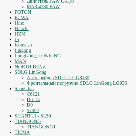
Двигатель FAW C6110
МАЗ-4380 FAW
FOTON
FUWA
Hino
Hitachi
HZM
JS
Komatsu
Liugong
LongGong, LONKING
MAN
NORTH BENZ
SDLG LinGong
Автогрейдер SDLG LGG8180
Фронтальный погрузчик SDLG LinGong LG936
ShanGhai
C6121
D6114
D9
SC8D
SHANTUI - SL50
TIANGONG
TIANGONG1
TIEMA