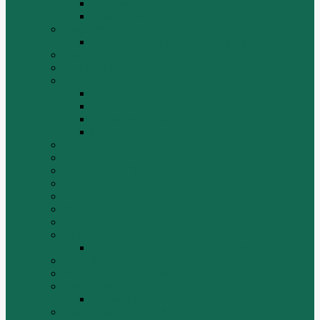
Грузовики
Самосвалы
Changlin
Автогрейдеры Changlin PY165H, PY220H
ChengGong
DOOSAN
FAW
FAW J5
FAW J6
Двигатель FAW C6110
МАЗ-4380 FAW
FOTON
HZM
LongGong, LONKING
TIEMA
Volvo
XGMA
YTO
Zoomlion
Автогрейдер ZOOMLION PY180C
БОЛТЫ
Гидронасосы, гидромоторы
Двигатели RICARDO
Двигатель Ricardo K4102D
Двигатели ZH HUAFENGDONGLI