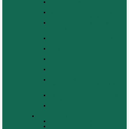
Блок цилиндров Двигатель WD 615
ЕВРО 3
Впускная и выпускная системы
Двигатель HOWO WD 615 ЕВРО 3
Головка цилиндра и механизм
газораспределения Двигатель HOWO
WD 615 ЕВРО 3
Коленвал и маховик Двигатель HOWO
WD 615 ЕВРО 3
Компрессор Двигатель HOWO WD 615
ЕВРО 3
Масляный насос и фильтр Двигатель
HOWO WD 615 ЕВРО 3
Масляный поддон Двигатель HOWO
WD 615 ЕВРО 3
Поршень шатун вкладыши и кольца
Двигатель Хово HOWO WD 615 ЕВРО
3
Топливная система Двигатель HOWO
WD 615 ЕВРО 3
Электрооборудование Двигатель
HOWO WD 615 ЕВРО 3
Двигатель WP10
Блок цилиндров WP10
Впускной коллектор WP10