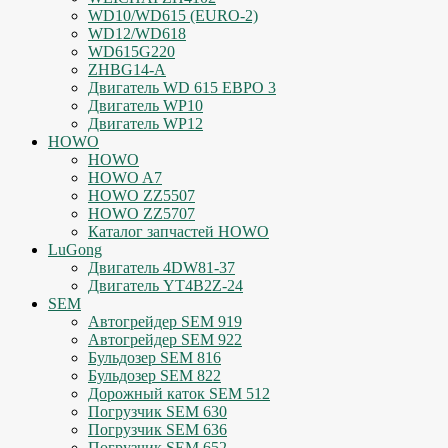
WD10/WD615 (EURO-2)
WD12/WD618
WD615G220
ZHBG14-A
Двигатель WD 615 ЕВРО 3
Двигатель WP10
Двигатель WP12
HOWO
HOWO
HOWO A7
HOWO ZZ5507
HOWO ZZ5707
Каталог запчастей HOWO
LuGong
Двигатель 4DW81-37
Двигатель YT4B2Z-24
SEM
Автогрейдер SEM 919
Автогрейдер SEM 922
Бульдозер SEM 816
Бульдозер SEM 822
Дорожный каток SEM 512
Погрузчик SEM 630
Погрузчик SEM 636
Погрузчик SEM 652