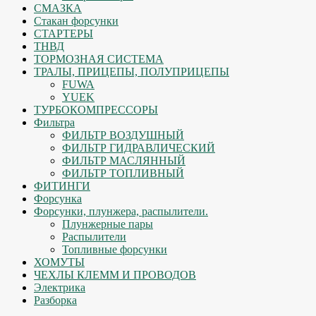
СМАЗКА
Стакан форсунки
СТАРТЕРЫ
ТНВД
ТОРМОЗНАЯ СИСТЕМА
ТРАЛЫ, ПРИЦЕПЫ, ПОЛУПРИЦЕПЫ
FUWA
YUEK
ТУРБОКОМПРЕССОРЫ
Фильтра
ФИЛЬТР ВОЗДУШНЫЙ
ФИЛЬТР ГИДРАВЛИЧЕСКИЙ
ФИЛЬТР МАСЛЯННЫЙ
ФИЛЬТР ТОПЛИВНЫЙ
ФИТИНГИ
Форсунка
Форсунки, плунжера, распылители.
Плунжерные пары
Распылители
Топливные форсунки
ХОМУТЫ
ЧЕХЛЫ КЛЕММ И ПРОВОДОВ
Электрика
Разборка