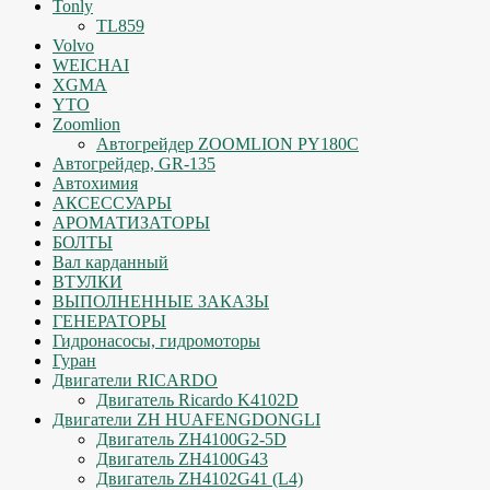
Tonly
TL859
Volvo
WEICHAI
XGMA
YTO
Zoomlion
Автогрейдер ZOOMLION PY180C
Автогрейдер, GR-135
Автохимия
АКСЕССУАРЫ
АРОМАТИЗАТОРЫ
БОЛТЫ
Вал карданный
ВТУЛКИ
ВЫПОЛНЕННЫЕ ЗАКАЗЫ
ГЕНЕРАТОРЫ
Гидронасосы, гидромоторы
Гуран
Двигатели RICARDO
Двигатель Ricardo K4102D
Двигатели ZH HUAFENGDONGLI
Двигатель ZH4100G2-5D
Двигатель ZH4100G43
Двигатель ZH4102G41 (L4)