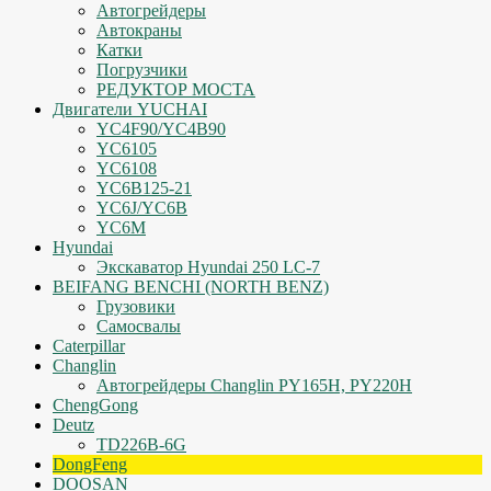
Автогрейдеры
Автокраны
Катки
Погрузчики
РЕДУКТОР МОСТА
Двигатели YUCHAI
YC4F90/YC4B90
YC6105
YC6108
YC6B125-21
YC6J/YC6B
YC6M
Hyundai
Экскаватор Hyundai 250 LC-7
BEIFANG BENCHI (NORTH BENZ)
Грузовики
Самосвалы
Caterpillar
Changlin
Автогрейдеры Changlin PY165H, PY220H
ChengGong
Deutz
TD226B-6G
DongFeng
DOOSAN