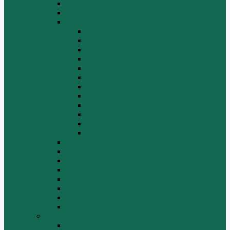
Двигатель
Карданные валы
Каталог запчастей Shaanxi F2000
Валы карданные
Двигатель
Задний мост
Задняя подвеска
КПП
Кузов/Кабина
Передняя подвеска
Рама
Рулевое управление
Средний мост
Сцепление
Электрооборудование
КПП
Подвеска, мосты
Рулевой механизм
СТАРТЕРЫ И ГЕНЕРАТОРЫ
Топливная система
Тормозная система
Фильтры
Электрика
Shantui
SD16