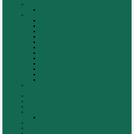
Двигатели RICARDO
Двигатель Ricardo K4102D
Двигатели ZH HUAFENGDONGLI
Двигатель ZH4100G2-5D
Двигатель ZH4100G43
Двигатель ZH4102G41 (L4)
Двигатель ZH410OG2-5A
Двигатель ZHAG1-8A
Двигатель ZHAZG1 (LZ1)
Двигатель ZHBG14-A (G75-L3)
Двигатель ZHBG14-A (G76-L1)
Двигатель ZHBG41 (JSLG1)
Двигатель ZHBG42 (L3)
Двигатель ZHBG44 (SDLG2)
Двигатель ZHBZG1 (LZ1)
Дополнительная система отопления и
кондиционирования
ДРОБИЛКИ
ИНСТРУМЕНТЫ
Комплекты гидравлических фильтров
КПП
КПП ZF 4WG200
ОСВЕТИТЕЛЬНЫЕ ПРИБОРЫ
ПОГРУЗЧИКИ
РАДИАТОРЫ