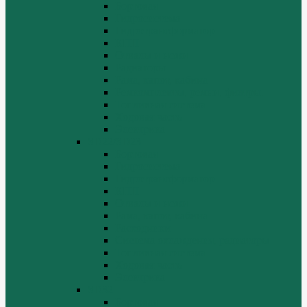
Бортовая
Гидросистема
Гидротрансформатор
КПП
Отвалы и ножи
Радиаторы
Рама, капот, кабина
Ремкомплекты, ремни, филтры.
Топливная система
Ходовая часть
Электрика
SD22/SD23
Бортовая
Гидросистема
Гидротрансформатор
КПП
Отвалы и ножи
Рама, капот, кабина
Расходники
Система охлаждения, радиаторы
Топливная система
Ходовая часть
Электрика
SD32
Бортовая