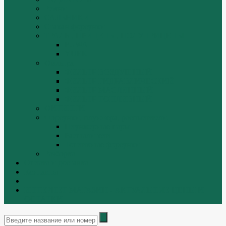
Ремни
САЛЬНИКИ
Стакан форсунки
ТРАЛЫ, ПРИЦЕПЫ, ПОЛУПРИЦЕПЫ
FUWA
YUEK
Фильтра
ФИЛЬТР ВОЗДУШНЫЙ
ФИЛЬТР ГИДРАВЛИЧЕСКИЙ
ФИЛЬТР МАСЛЯННЫЙ
ФИЛЬТР ТОПЛИВНЫЙ
ФИТИНГИ
Форсунки, плунжера, распылители.
Плунжерные пары
Распылители
Топливные форсунки
Разборка
Оплата и доставка
Контакты
|
ИНТЕРНЕТ МАГАЗИН - АКТУАЛЬНЫЕ ЦЕНЫ И
ОСТАТКИ