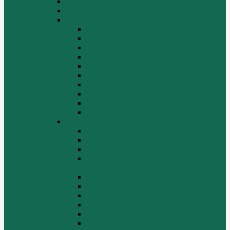
HOWO A7
HOWO ZZ5507
HOWO ZZ5707
Ведущий мост
Вспомогательные агрегаты двигателя
Кабина
Коробка передач
Муфта сцепления
Передняя и задняя подвески
Передняя ось и рулевой механизм
Рама кузова
Тормозная и воздушная системы
Электрооборудование
Каталог запчастей HOWO
ZF S6-120
Двигатель Euro 2
Двигатель ЕВРО-3
Дополнительное оборудование
двигателя
Задний мост
Карданный вал
КПП
КПП FULLER
КПП.ZF 5S-111GP, 5S-150GP,4S-130GP.
Кузов/Кабина