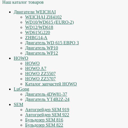
Наш каталог товаров
Двигатели WEICHAI
WEICHAI ZH4102
WD10/WD615 (EURO-2)
WD12/WD618
WD615G220
ZHBG14-A
Двигатель WD 615 ЕВРО 3
Двигатель WP10
Двигатель WP12
HOWO
HOWO
HOWO A7
HOWO ZZ5507
HOWO ZZ5707
Каталог запчастей HOWO
LuGong
Двигатель 4DW81-37
Двигатель YT4B2Z-24
SEM
Автогрейдер SEM 919
Автогрейдер SEM 922
Бульдозер SEM 816
Бульдозер SEM 822