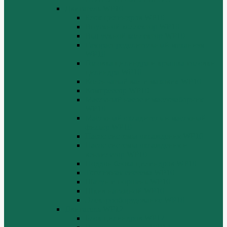
Двигатель WP10
Блок цилиндров WP10
Впускной коллектор WP10
Выпускной коллектор WP10
Газораспределительный механизм
WP10
Головка цилиндра и крышка головки
цилиндра WP10
Коленчатый вал и маховик WP10
Компрессор WP10
Масляный насос и маслозаборник
WP10
Масляный охладитель и масляный
фильтр WP10
Насос системы охлаждения WP10
Насос системы охлаждения и
вентилятор WP10
Поддон блока цилиндров WP10
Топливная система WP10
Шатун и поршень WP10
Шкив натяжной WP10
Электрооборудование WP10
Двигатель WP12
Блок цилиндров WP12