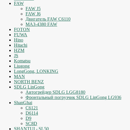
FAW
FAW J5
FAW J6
Двигатель FAW C6110
МАЗ-4380 FAW
FOTON
FUWA
Hino
Hitachi
HZM
JS
Komatsu
Liugong
LongGong, LONKING
MAN
NORTH BENZ
SDLG LinGong
Автогрейдер SDLG LGG8180
Фронтальный погрузчик SDLG LinGong LG936
ShanGhai
C6121
D6114
D9
SC8D
SHANTUI - SL50