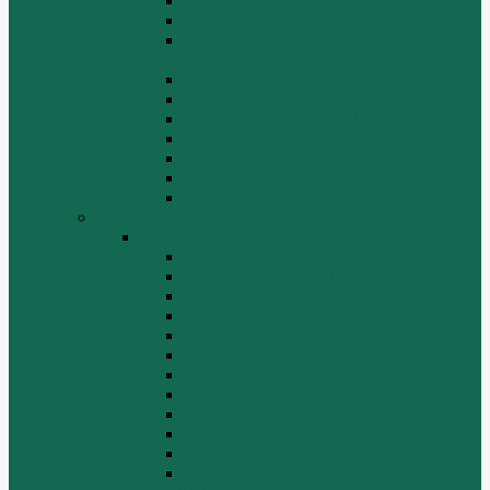
Впускная система WP12
Выхлопная система WP12
Газораспределительный механизм
WP12
Крышка цилиндра в сборе WP12
Маховик коленвала WP12
Ременный привод WP12
Топливная система WP12
Форсунка WP12
Шатун и поршень WP12
Шестеренчатый привод WP12
HOWO
HOWO
ДВИГАТЕЛЬ
КАРДАННЫЕ ВАЛЫ
КПП
КУЗОВ И КАБИНА
ПОДВЕСКА
РУЛЕВОЙ МЕХАНИЗМ
СТАРТЕРЫ ГЕНЕРАТОРЫ
СЦЕПЛЕНИЕ
ТОПЛИВНАЯ СИСТЕМА
ТОРМОЗНАЯ СИСТЕМА
Фильтры
Электрика