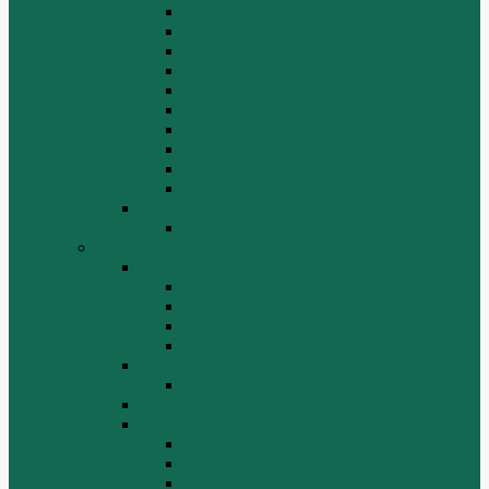
Гидросистема
Гидротрансформатор
КПП
Отвалы и ножи
Рама, капот, кабина
Расходники
Система охлаждения, радиаторы
Топливная система
Ходовая часть
Электрика
SD42
Отвалы и ножи
Грейдеры, краны, катки, погрузчики
Автогрейдеры
GR135
GR215, GR215A
GR180
GR-165
Автокраны
QY25K5
Катки
Погрузчики
LW300f
LW500F
WZ30-25