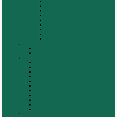
Механизм подвески
Передний мост
Рама
Рулевой механизм
Средний мост.
Сцепление
Тормозная система.
Ходовая часть
Электрооборудование
LuGong
Двигатель 4DW81-37
Двигатель YT4B2Z-24
SEM
Автогрейдер SEM 919
Автогрейдер SEM 922
Бульдозер SEM 816
Бульдозер SEM 822
Дорожный каток SEM 512
Погрузчик SEM 630
Погрузчик SEM 636
Погрузчик SEM 652
Погрузчик SEM 655
Погрузчик SEM 656
Погрузчик SEM 660
Shaanxi (Shacman)