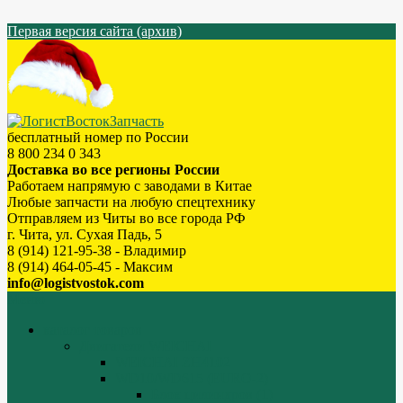
Первая версия сайта (архив)
бесплатный номер по России
8 800 234 0 343
Доставка во все регионы России
Работаем напрямую с заводами в Китае
Любые запчасти на любую спецтехнику
Отправляем из Читы во все города РФ
г. Чита, ул. Сухая Падь, 5
8 (914) 121-95-38 - Владимир
8 (914) 464-05-45 - Максим
info@logistvostok.com
Меню
каталог товаров
Двигатели WEICHAI
WEICHAI ZH4102
WD10/WD615 (EURO-2)
Блок цилиндров (1)