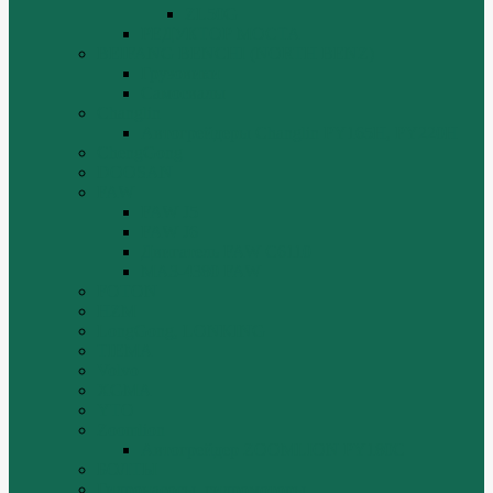
ZL50G
РЕДУКТОР МОСТА
BEIFANG BENCHI (NORTH BENZ)
Грузовики
Самосвалы
Changlin
Автогрейдеры Changlin PY165H, PY220H
ChengGong
DOOSAN
FAW
FAW J5
FAW J6
Двигатель FAW C6110
МАЗ-4380 FAW
FOTON
HZM
LongGong, LONKING
TIEMA
Volvo
XGMA
YTO
Zoomlion
Автогрейдер ZOOMLION PY180C
БОЛТЫ
Гидронасосы, гидромоторы