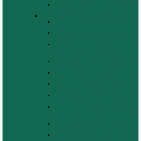
СИСТЕМА ОХЛАЖДЕНИЯ В СБОРЕ
(COOLING SYSTEM ASSEMBLY)
Двигатель WD 615 ЕВРО 3
Блок цилиндров Двигатель WD 615
ЕВРО 3
Впускная и выпускная системы
Двигатель HOWO WD 615 ЕВРО 3
Головка цилиндра и механизм
газораспределения Двигатель HOWO
WD 615 ЕВРО 3
Коленвал и маховик Двигатель HOWO
WD 615 ЕВРО 3
Компрессор Двигатель HOWO WD 615
ЕВРО 3
Масляный насос и фильтр Двигатель
HOWO WD 615 ЕВРО 3
Масляный поддон Двигатель HOWO
WD 615 ЕВРО 3
Поршень шатун вкладыши и кольца
Двигатель Хово HOWO WD 615 ЕВРО
3
Топливная система Двигатель HOWO
WD 615 ЕВРО 3
Электрооборудование Двигатель
HOWO WD 615 ЕВРО 3