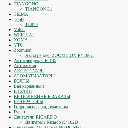
TIANGONG
TIANGONG1
TIEMA
Tonly
TL859
Volvo
WEICHAI
XGMA
YTO
Zoomlion
Автогрейдер ZOOMLION PY180C
Автогрейдер, GR-135
Автохимия
АКСЕССУАРЫ
АРОМАТИЗАТОРЫ
БОЛТЫ
Вал карданный
ВТУЛКИ
ВЫПОЛНЕННЫЕ ЗАКАЗЫ
ГЕНЕРАТОРЫ
Гидронасосы, гидромоторы
Гуран
Двигатели RICARDO
Двигатель Ricardo K4102D
Двигатели ZH HUAFENGDONGLI