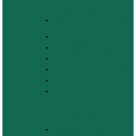
(TURBOCHARGER AND ITS
LUBRICATING OIL SYSTEM
ASSEMBLY)
ЭЛЕКТРИЧЕСКАЯ СИСТЕМА В
СБОРЕ (ELECTRICAL SYSTEM
ASSEMBLY)
БЛОК ЦИЛИНДРОВ (CYLINDER
BLOCK ASSEMBLY)
ГОЛОВКА ЦИЛИНДРА В СБОРЕ
(CYLINDER HEAD ASSEMBLY )
СБОРКА ВОЗДУХА В СБОРЕ (AIR
COMREMBLY ASSEMBLY)
СБОРКА ПИТАНИЯ (CLUTCH AND
POWER TAKE-OFF ASSEMBLEY)
СБОРКА РАСПРЕДВАЛА
(CAMSHAFT ASSEMBLY)
СБОРКА ТОПЛИВНОЙ СИСТЕМЫ,
СБОРКА ТОПЛИВНОГО НАСОСА,
СБОРКА ТОПЛИВНОГО
ИНЖЕКТОРА (FUEL SYSTEM
ASSEMMBLY, FUFL INJECTION
PUMP ASSEMBLY, FUEL INJECTOR
ASSEMBIY)
СИСТЕМА ВЫПУСКА СИСТЕМЫ
(EXHAUST SYSTEM ASSEMBLY)