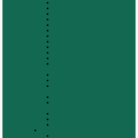
Блок цилиндров (2)
Блок цилиндров (3)
Блок цилиндров (4)
Водяной насос, вентилятор
Воздуховод компрессора WD615
Воздушный компрессор WD615
Генератор, стартер WD615
Головка блока цилиндров WD615
Коленчатый вал
Коллектор подачи воздуха WD615
Масляные фильтры WD615
Масляный насос, фильтр
маслоприемника WD615
Масляный поддон WD615
Поршень в сборе WD615
Распределительный вал, клапана
WD615
Ролик WD615
Система воспламенения топлива
WD615
Топливная аппаратура в сборе WD615
Топливопровод WD615
Топливопроводные трубки WD615
WD12/WD618
Выпускной коллектор