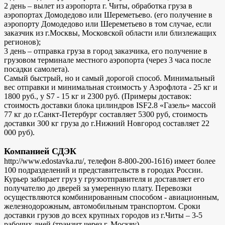
2 день – вылет из аэропорта г. Читы, обработка груза в
аэропортах Домодедово или Шереметьево. (его получение в
аэропорту Домодедово или Шереметьево в том случае, если
заказчик из г.Москвы, Московской области или близлежащих
регионов);
3 день – отправка груза в город заказчика, его получение в
грузовом терминале местного аэропорта (через 3 часа после
посадки самолета).
Самый быстрый, но и самый дорогой способ. Минимальный
вес отправки и минимальная стоимость у Аэрофлота - 25 кг и
1800 руб., у S7 - 15 кг и 2300 руб. (Примеры доставок:
стоимость доставки блока цилиндров ISF2.8 «Газель» массой
77 кг до г.Санкт-Петербург составляет 5300 руб, стоимость
доставки 300 кг груза до г.Нижний Новгород составляет 22
000 руб).
Компанией СДЭК
http://www.edostavka.ru/, телефон 8-800-200-1616) имеет более
100 подразделений и представительств в городах России.
Курьер забирает груз у грузоотправителя и доставляет его
получателю до дверей за умеренную плату. Перевозки
осуществляются комбинированным способом - авиационным,
железнодорожным, автомобильным транспортом. Сроки
доставки грузов до всех крупных городов из г.Читы – 3-5
рабочих дней (транзит через г. Москву).