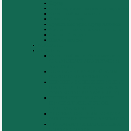
Картер
Клапаны, механизм газораспределения
Коленчатый вал, маховик
Крышка цилиндра
Крышка шестерен, картер маховика
Масляный насос и масляный фильтр
Масляный поддон
Шатун, поршень
WD615G220
ZHBG14-A
Коленчатый вал и сборка маховика
(CRANKSHAFT AND FLYWHEEL
ASSEMBLY)
ОСНОВАНИЕ БАЗОВОЙ РАМЫ
(BASE FRAME ASSEMBLY)
ПОРШЕНЬ И СОЕДИНИТЕЛЬНАЯ
ШАБЛОНА В СБОРЕ (PISTON &
CONNECTING ROD ASSEMBLY)
СБОРКА СИСТЕМЫ СМАЗКИ
НЕФТИ (LUBRICATING OIL
SYSTEM ASSEMBLY)
СИСТЕМА СИСТЕМЫ ВОЗДУХА
(AIR INTAKE SYSTEM ASSEMBLY)
ТУРБОЧАРГЕР И ЕГО СИСТЕМА
СМАЗКИ СМАЗКИ