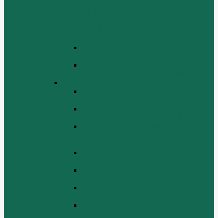
СБОРКА ТОПЛИВНОГО
ИНЖЕКТОРА (FUEL SYSTEM
ASSEMMBLY, FUFL INJECTION
PUMP ASSEMBLY, FUEL INJECTOR
ASSEMBIY)
СИСТЕМА ВЫПУСКА СИСТЕМЫ
(EXHAUST SYSTEM ASSEMBLY)
СИСТЕМА ОХЛАЖДЕНИЯ В СБОРЕ
(COOLING SYSTEM ASSEMBLY)
Двигатель WD 615 ЕВРО 3
Блок цилиндров Двигатель WD 615
ЕВРО 3
Впускная и выпускная системы
Двигатель HOWO WD 615 ЕВРО 3
Головка цилиндра и механизм
газораспределения Двигатель HOWO
WD 615 ЕВРО 3
Коленвал и маховик Двигатель HOWO
WD 615 ЕВРО 3
Компрессор Двигатель HOWO WD 615
ЕВРО 3
Масляный насос и фильтр Двигатель
HOWO WD 615 ЕВРО 3
Масляный поддон Двигатель HOWO
WD 615 ЕВРО 3