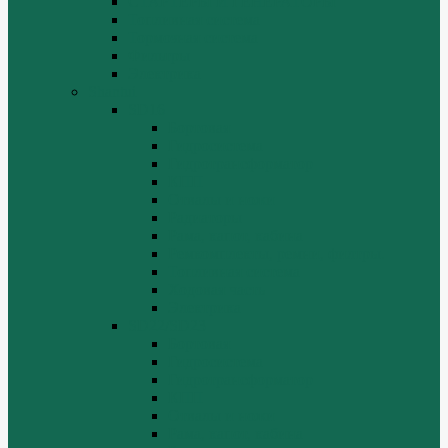
СТАРТЕРЫ И ГЕНЕРАТОРЫ
Топливная система
Тормозная система
Фильтры
Электрика
Shantui
SD16
Бортовая
Гидросистема
Гидротрансформатор
КПП
Отвалы и ножи
Радиаторы
Рама, капот, кабина
Ремкомплекты, ремни, филтры.
Топливная система
Ходовая часть
Электрика
SD22/SD23
Бортовая
Гидросистема
Гидротрансформатор
КПП
Отвалы и ножи
Рама, капот, кабина