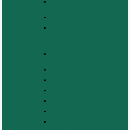
СБОРКА СИСТЕМЫ СМАЗКИ
НЕФТИ (LUBRICATING OIL
SYSTEM ASSEMBLY)
СИСТЕМА СИСТЕМЫ ВОЗДУХА
(AIR INTAKE SYSTEM ASSEMBLY)
ТУРБОЧАРГЕР И ЕГО СИСТЕМА
СМАЗКИ СМАЗКИ
(TURBOCHARGER AND ITS
LUBRICATING OIL SYSTEM
ASSEMBLY)
ЭЛЕКТРИЧЕСКАЯ СИСТЕМА В
СБОРЕ (ELECTRICAL SYSTEM
ASSEMBLY)
БЛОК ЦИЛИНДРОВ (CYLINDER
BLOCK ASSEMBLY)
ГОЛОВКА ЦИЛИНДРА В СБОРЕ
(CYLINDER HEAD ASSEMBLY )
СБОРКА ВОЗДУХА В СБОРЕ (AIR
COMREMBLY ASSEMBLY)
СБОРКА ПИТАНИЯ (CLUTCH AND
POWER TAKE-OFF ASSEMBLEY)
СБОРКА РАСПРЕДВАЛА
(CAMSHAFT ASSEMBLY)
СБОРКА ТОПЛИВНОЙ СИСТЕМЫ,
СБОРКА ТОПЛИВНОГО НАСОСА,