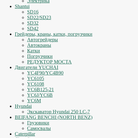
Электрика
Shantui
SD16
SD22/SD23
SD32
SD42
Грейдеры, краны, катки, погрузчики
Автогрейдеры
Автокраны
Катки
Погрузчики
РЕДУКТОР МОСТА
Двигатели YUCHAI
YC4F90/YC4B90
YC6105
YC6108
YC6B125-21
YC6J/YC6B
YC6M
Hyundai
Экскаватор Hyundai 250 LC-7
BEIFANG BENCHI (NORTH BENZ)
Грузовики
Самосвалы
Caterpillar