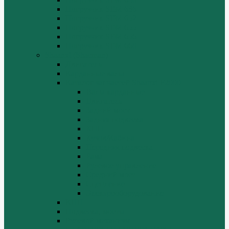
Погрузчик SEM 636
Погрузчик SEM 652
Погрузчик SEM 655
Погрузчик SEM 656
Погрузчик SEM 660
Shaanxi (Shacman)
Двигатель
Карданные валы
Каталог запчастей Shaanxi F2000
Валы карданные
Двигатель
Задний мост
Задняя подвеска
КПП
Кузов/Кабина
Передняя подвеска
Рама
Рулевое управление
Средний мост
Сцепление
Электрооборудование
КПП
Подвеска, мосты
Рулевой механизм