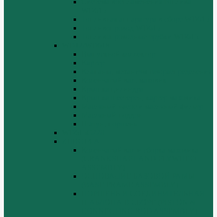
Система воспламенения топлива
WD615
Топливная аппаратура в сборе WD615
Топливопровод WD615
Топливопроводные трубки WD615
WD12/WD618
Выпускной коллектор
Картер
Клапаны, механизм газораспределения
Коленчатый вал, маховик
Крышка цилиндра
Крышка шестерен, картер маховика
Масляный насос и масляный фильтр
Масляный поддон
Шатун, поршень
WD615G220
ZHBG14-A
Коленчатый вал и сборка маховика
(CRANKSHAFT AND FLYWHEEL
ASSEMBLY)
ОСНОВАНИЕ БАЗОВОЙ РАМЫ
(BASE FRAME ASSEMBLY)
ПОРШЕНЬ И СОЕДИНИТЕЛЬНАЯ
ШАБЛОНА В СБОРЕ (PISTON &
CONNECTING ROD ASSEMBLY)