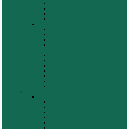
Топливная система WP10
Шатун и поршень WP10
Шкив натяжной WP10
Электрооборудование WP10
Двигатель WP12
Блок цилиндров WP12
Впускная система WP12
Выхлопная система WP12
Газораспределительный механизм
WP12
Крышка цилиндра в сборе WP12
Маховик коленвала WP12
Ременный привод WP12
Топливная система WP12
Форсунка WP12
Шатун и поршень WP12
Шестеренчатый привод WP12
HOWO
HOWO
ДВИГАТЕЛЬ
КАРДАННЫЕ ВАЛЫ
КПП
КУЗОВ И КАБИНА
ПОДВЕСКА
РУЛЕВОЙ МЕХАНИЗМ