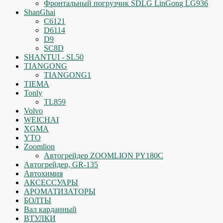
Фронтальный погрузчик SDLG LinGong LG936
ShanGhai
C6121
D6114
D9
SC8D
SHANTUI - SL50
TIANGONG
TIANGONG1
TIEMA
Tonly
TL859
Volvo
WEICHAI
XGMA
YTO
Zoomlion
Автогрейдер ZOOMLION PY180C
Автогрейдер, GR-135
Автохимия
АКСЕССУАРЫ
АРОМАТИЗАТОРЫ
БОЛТЫ
Вал карданный
ВТУЛКИ