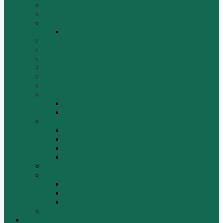
ИНСТРУМЕНТЫ
Комплекты гидравлических фильтров
КПП
КПП ZF 4WG200
ОСВЕТИТЕЛЬНЫЕ ПРИБОРЫ
ПОГРУЗЧИКИ
РАДИАТОРЫ
Ремни
САЛЬНИКИ
Стакан форсунки
ТРАЛЫ, ПРИЦЕПЫ, ПОЛУПРИЦЕПЫ
FUWA
YUEK
Фильтра
ФИЛЬТР ВОЗДУШНЫЙ
ФИЛЬТР ГИДРАВЛИЧЕСКИЙ
ФИЛЬТР МАСЛЯННЫЙ
ФИЛЬТР ТОПЛИВНЫЙ
ФИТИНГИ
Форсунки, плунжера, распылители.
Плунжерные пары
Распылители
Топливные форсунки
Разборка
Оплата и доставка