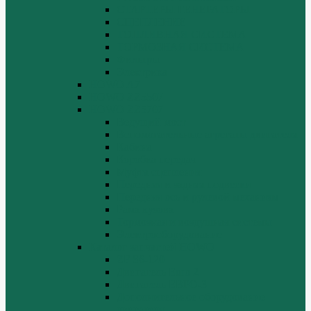
СТАРТЕРЫ ГЕНЕРАТОРЫ
СЦЕПЛЕНИЕ
ТОПЛИВНАЯ СИСТЕМА
ТОРМОЗНАЯ СИСТЕМА
Фильтры
Электрика
HOWO A7
HOWO ZZ5507
HOWO ZZ5707
Ведущий мост
Вспомогательные агрегаты двигателя
Кабина
Коробка передач
Муфта сцепления
Передняя и задняя подвески
Передняя ось и рулевой механизм
Рама кузова
Тормозная и воздушная системы
Электрооборудование
Каталог запчастей HOWO
ZF S6-120
Двигатель Euro 2
Двигатель ЕВРО-3
Дополнительное оборудование
двигателя