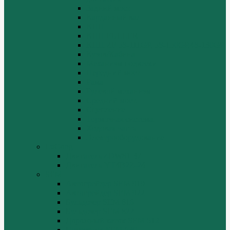
Задний мост
Карданный вал
КПП
КПП FULLER
КПП.ZF 5S-111GP, 5S-150GP,4S-130GP.
Кузов/Кабина
Механизм подвески
Передний мост
Рама
Рулевой механизм
Средний мост.
Сцепление
Тормозная система.
Ходовая часть
Электрооборудование
LuGong
Двигатель 4DW81-37
Двигатель YT4B2Z-24
SEM
Автогрейдер SEM 919
Автогрейдер SEM 922
Бульдозер SEM 816
Бульдозер SEM 822
Дорожный каток SEM 512
Погрузчик SEM 630