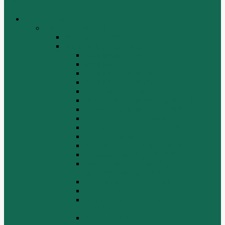
Меню
каталог товаров
Двигатели WEICHAI
WEICHAI ZH4102
WD10/WD615 (EURO-2)
Блок цилиндров (1)
Блок цилиндров (2)
Блок цилиндров (3)
Блок цилиндров (4)
Водяной насос, вентилятор
Воздуховод компрессора WD615
Воздушный компрессор WD615
Генератор, стартер WD615
Головка блока цилиндров WD615
Коленчатый вал
Коллектор подачи воздуха WD615
Масляные фильтры WD615
Масляный насос, фильтр
маслоприемника WD615
Масляный поддон WD615
Поршень в сборе WD615
Распределительный вал, клапана
WD615
Ролик WD615