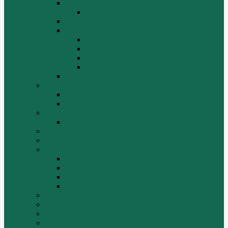
Автокраны
QY25K5
Катки
Погрузчики
LW300f
LW500F
WZ30-25
ZL50G
РЕДУКТОР МОСТА
BEIFANG BENCHI (NORTH BENZ)
Грузовики
Самосвалы
Changlin
Автогрейдеры Changlin PY165H, PY220H
ChengGong
DOOSAN
FAW
FAW J5
FAW J6
Двигатель FAW C6110
МАЗ-4380 FAW
FOTON
HZM
LongGong, LONKING
TIEMA