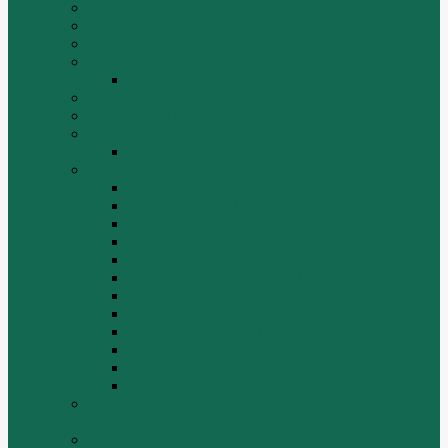
Volvo
XGMA
YTO
Zoomlion
Автогрейдер ZOOMLION PY180C
БОЛТЫ
Гидронасосы, гидромоторы
Двигатели RICARDO
Двигатель Ricardo K4102D
Двигатели ZH HUAFENGDONGLI
Двигатель ZH4100G2-5D
Двигатель ZH4100G43
Двигатель ZH4102G41 (L4)
Двигатель ZH410OG2-5A
Двигатель ZHAG1-8A
Двигатель ZHAZG1 (LZ1)
Двигатель ZHBG14-A (G75-L3)
Двигатель ZHBG14-A (G76-L1)
Двигатель ZHBG41 (JSLG1)
Двигатель ZHBG42 (L3)
Двигатель ZHBG44 (SDLG2)
Двигатель ZHBZG1 (LZ1)
Дополнительная система отопления и
кондиционирования
ДРОБИЛКИ