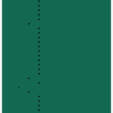
Расходники
Система охлаждения, радиаторы
Топливная система
Ходовая часть
Электрика
SD32
Бортовая
Гидросистема
Гидротрансформатор
КПП
Отвалы и ножи
Рама, капот, кабина
Расходники
Система охлаждения, радиаторы
Топливная система
Ходовая часть
Электрика
SD42
Отвалы и ножи
Грейдеры, краны, катки, погрузчики
Автогрейдеры
GR135
GR215, GR215A
GR180
GR-165