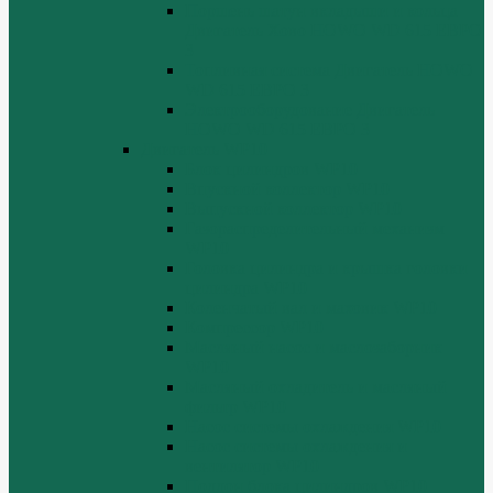
Поршень шатун вкладыши и кольца
Двигатель Хово HOWO WD 615 ЕВРО
3
Топливная система Двигатель HOWO
WD 615 ЕВРО 3
Электрооборудование Двигатель
HOWO WD 615 ЕВРО 3
Двигатель WP10
Блок цилиндров WP10
Впускной коллектор WP10
Выпускной коллектор WP10
Газораспределительный механизм
WP10
Головка цилиндра и крышка головки
цилиндра WP10
Коленчатый вал и маховик WP10
Компрессор WP10
Масляный насос и маслозаборник
WP10
Масляный охладитель и масляный
фильтр WP10
Насос системы охлаждения WP10
Насос системы охлаждения и
вентилятор WP10
Поддон блока цилиндров WP10