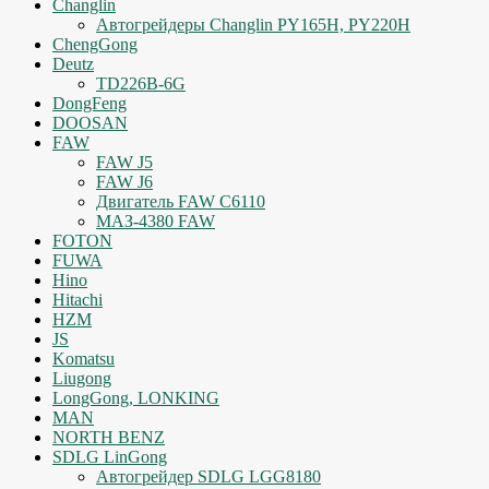
Changlin
Автогрейдеры Changlin PY165H, PY220H
ChengGong
Deutz
TD226B-6G
DongFeng
DOOSAN
FAW
FAW J5
FAW J6
Двигатель FAW C6110
МАЗ-4380 FAW
FOTON
FUWA
Hino
Hitachi
HZM
JS
Komatsu
Liugong
LongGong, LONKING
MAN
NORTH BENZ
SDLG LinGong
Автогрейдер SDLG LGG8180