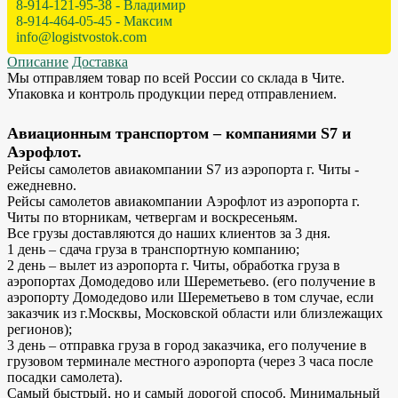
8-914-121-95-38 - Владимир
8-914-464-05-45 - Максим
info@logistvostok.com
Описание
Доставка
Мы отправляем товар по всей России со склада в Чите.
Упаковка и контроль продукции перед отправлением.
Авиационным транспортом – компаниями S7 и
Аэрофлот.
Рейсы самолетов авиакомпании S7 из аэропорта г. Читы -
ежедневно.
Рейсы самолетов авиакомпании Аэрофлот из аэропорта г.
Читы по вторникам, четвергам и воскресеньям.
Все грузы доставляются до наших клиентов за 3 дня.
1 день – сдача груза в транспортную компанию;
2 день – вылет из аэропорта г. Читы, обработка груза в
аэропортах Домодедово или Шереметьево. (его получение в
аэропорту Домодедово или Шереметьево в том случае, если
заказчик из г.Москвы, Московской области или близлежащих
регионов);
3 день – отправка груза в город заказчика, его получение в
грузовом терминале местного аэропорта (через 3 часа после
посадки самолета).
Самый быстрый, но и самый дорогой способ. Минимальный