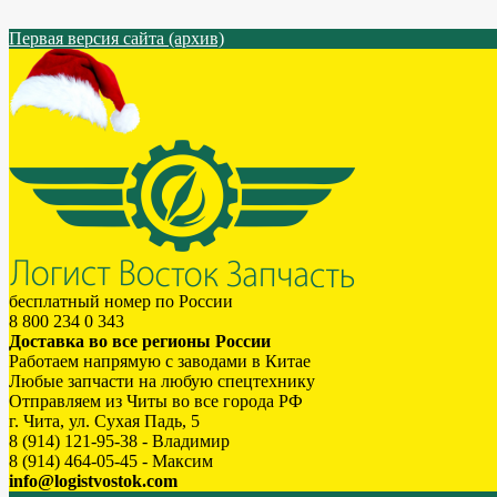
Первая версия сайта (архив)
бесплатный номер по России
8 800 234 0 343
Доставка во все регионы России
Работаем напрямую с заводами в Китае
Любые запчасти на любую спецтехнику
Отправляем из Читы во все города РФ
г. Чита, ул. Сухая Падь, 5
8 (914) 121-95-38 - Владимир
8 (914) 464-05-45 - Максим
info@logistvostok.com