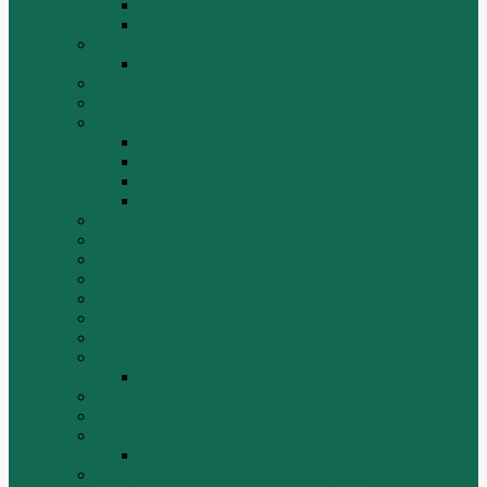
Грузовики
Самосвалы
Changlin
Автогрейдеры Changlin PY165H, PY220H
ChengGong
DOOSAN
FAW
FAW J5
FAW J6
Двигатель FAW C6110
МАЗ-4380 FAW
FOTON
HZM
LongGong, LONKING
TIEMA
Volvo
XGMA
YTO
Zoomlion
Автогрейдер ZOOMLION PY180C
БОЛТЫ
Гидронасосы, гидромоторы
Двигатели RICARDO
Двигатель Ricardo K4102D
Двигатели ZH HUAFENGDONGLI