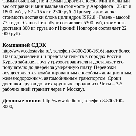
Самый быстрый, но и самый дорогой способ. Минимальный
вес отправки и минимальная стоимость у Аэрофлота - 25 кг и
1800 руб., у S7 - 15 кг и 2300 руб. (Примеры доставок:
стоимость доставки блока цилиндров ISF2.8 «Газель» массой
77 кг до г.Санкт-Петербург составляет 5300 руб, стоимость
доставки 300 кг груза до г.Нижний Новгород составляет 22
000 руб).
Компанией СДЭК
http://www.edostavka.ru/, телефон 8-800-200-1616) имеет более
100 подразделений и представительств в городах России.
Курьер забирает груз у грузоотправителя и доставляет его
получателю до дверей за умеренную плату. Перевозки
осуществляются комбинированным способом - авиационным,
железнодорожным, автомобильным транспортом. Сроки
доставки грузов до всех крупных городов из г.Читы – 3-5
рабочих дней (транзит через г. Москву).
Деловые линии
http://www.dellin.ru, телефон 8-800-100-
8000,