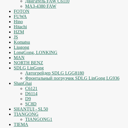
Двигатель FAW C6110
МАЗ-4380 FAW
FOTON
FUWA
Hino
Hitachi
HZM
JS
Komatsu
Liugong
LongGong, LONKING
MAN
NORTH BENZ
SDLG LinGong
Автогрейдер SDLG LGG8180
Фронтальный погрузчик SDLG LinGong LG936
ShanGhai
C6121
D6114
D9
SC8D
SHANTUI - SL50
TIANGONG
TIANGONG1
TIEMA