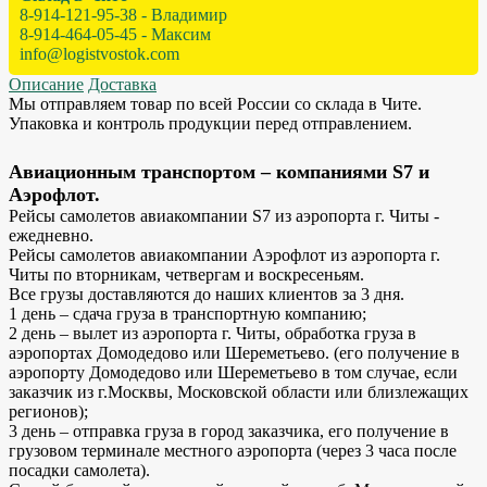
8-914-121-95-38 - Владимир
8-914-464-05-45 - Максим
info@logistvostok.com
Описание
Доставка
Мы отправляем товар по всей России со склада в Чите.
Упаковка и контроль продукции перед отправлением.
Авиационным транспортом – компаниями S7 и
Аэрофлот.
Рейсы самолетов авиакомпании S7 из аэропорта г. Читы -
ежедневно.
Рейсы самолетов авиакомпании Аэрофлот из аэропорта г.
Читы по вторникам, четвергам и воскресеньям.
Все грузы доставляются до наших клиентов за 3 дня.
1 день – сдача груза в транспортную компанию;
2 день – вылет из аэропорта г. Читы, обработка груза в
аэропортах Домодедово или Шереметьево. (его получение в
аэропорту Домодедово или Шереметьево в том случае, если
заказчик из г.Москвы, Московской области или близлежащих
регионов);
3 день – отправка груза в город заказчика, его получение в
грузовом терминале местного аэропорта (через 3 часа после
посадки самолета).