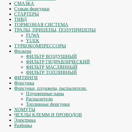
СМАЗКА
Стакан форсунки
СТАРТЕРЫ
ТНВД
ТОРМОЗНАЯ СИСТЕМА
ТРАЛЫ, ПРИЦЕПЫ, ПОЛУПРИЦЕПЫ
FUWA
YUEK
ТУРБОКОМПРЕССОРЫ
Фильтра
ФИЛЬТР ВОЗДУШНЫЙ
ФИЛЬТР ГИДРАВЛИЧЕСКИЙ
ФИЛЬТР МАСЛЯННЫЙ
ФИЛЬТР ТОПЛИВНЫЙ
ФИТИНГИ
Форсунка
Форсунки, плунжера, распылители.
Плунжерные пары
Распылители
Топливные форсунки
ХОМУТЫ
ЧЕХЛЫ КЛЕММ И ПРОВОДОВ
Электрика
Разборка