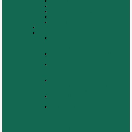
Крышка цилиндра
Крышка шестерен, картер маховика
Масляный насос и масляный фильтр
Масляный поддон
Шатун, поршень
WD615G220
ZHBG14-A
Коленчатый вал и сборка маховика
(CRANKSHAFT AND FLYWHEEL
ASSEMBLY)
ОСНОВАНИЕ БАЗОВОЙ РАМЫ
(BASE FRAME ASSEMBLY)
ПОРШЕНЬ И СОЕДИНИТЕЛЬНАЯ
ШАБЛОНА В СБОРЕ (PISTON &
CONNECTING ROD ASSEMBLY)
СБОРКА СИСТЕМЫ СМАЗКИ
НЕФТИ (LUBRICATING OIL
SYSTEM ASSEMBLY)
СИСТЕМА СИСТЕМЫ ВОЗДУХА
(AIR INTAKE SYSTEM ASSEMBLY)
ТУРБОЧАРГЕР И ЕГО СИСТЕМА
СМАЗКИ СМАЗКИ
(TURBOCHARGER AND ITS
LUBRICATING OIL SYSTEM
ASSEMBLY)