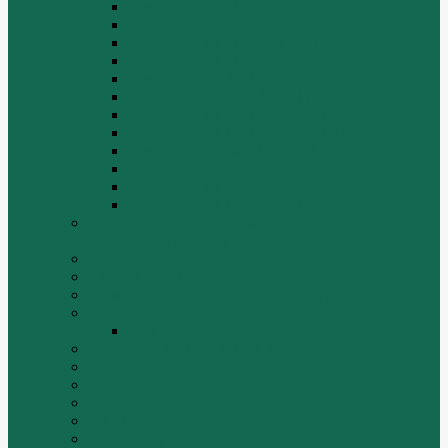
Двигатель ZH4100G2-5D
Двигатель ZH4100G43
Двигатель ZH4102G41 (L4)
Двигатель ZH410OG2-5A
Двигатель ZHAG1-8A
Двигатель ZHAZG1 (LZ1)
Двигатель ZHBG14-A (G75-L3)
Двигатель ZHBG14-A (G76-L1)
Двигатель ZHBG41 (JSLG1)
Двигатель ZHBG42 (L3)
Двигатель ZHBG44 (SDLG2)
Двигатель ZHBZG1 (LZ1)
Дополнительная система отопления и
кондиционирования
ДРОБИЛКИ
ИНСТРУМЕНТЫ
Комплекты гидравлических фильтров
КПП
КПП ZF 4WG200
ОСВЕТИТЕЛЬНЫЕ ПРИБОРЫ
ПОГРУЗЧИКИ
РАДИАТОРЫ
Ремни
САЛЬНИКИ
Стакан форсунки