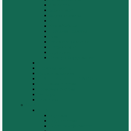
Двигатель
Задний мост
Задняя подвеска
КПП
Кузов/Кабина
Передняя подвеска
Рама
Рулевое управление
Средний мост
Сцепление
Электрооборудование
КПП
Подвеска, мосты
Рулевой механизм
СТАРТЕРЫ И ГЕНЕРАТОРЫ
Топливная система
Тормозная система
Фильтры
Электрика
Shantui
SD16
Бортовая
Гидросистема
Гидротрансформатор