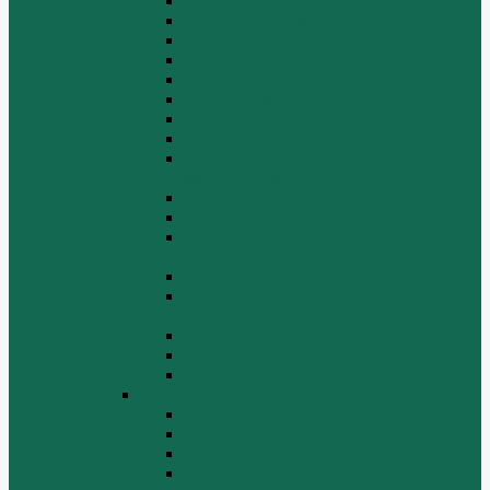
Водяной насос, вентилятор
Воздуховод компрессора WD615
Воздушный компрессор WD615
Генератор, стартер WD615
Головка блока цилиндров WD615
Коленчатый вал
Коллектор подачи воздуха WD615
Масляные фильтры WD615
Масляный насос, фильтр
маслоприемника WD615
Масляный поддон WD615
Поршень в сборе WD615
Распределительный вал, клапана
WD615
Ролик WD615
Система воспламенения топлива
WD615
Топливная аппаратура в сборе WD615
Топливопровод WD615
Топливопроводные трубки WD615
WD12/WD618
Выпускной коллектор
Картер
Клапаны, механизм газораспределения
Коленчатый вал, маховик