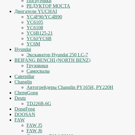
Погрузчики
РЕДУКТОР МОСТА
Двигатели YUCHAI
YC4F90/YC4B90
YC6105
YC6108
YC6B125-21
YC6J/YC6B
YC6M
Hyundai
Экскаватор Hyundai 250 LC-7
BEIFANG BENCHI (NORTH BENZ)
Грузовики
Самосвалы
Caterpillar
Changlin
Автогрейдеры Changlin PY165H, PY220H
ChengGong
Deutz
TD226B-6G
DongFeng
DOOSAN
FAW
FAW J5
FAW J6