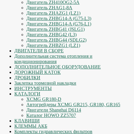
Двигатель ZH410OG2-5A
Двигатель ZHAG1-8A
Двигатель ZHAZG1 (LZ1)
Двигатель ZHBG14-A (G75-L3)
Двигатель ZHBG14-A (G76-L1)
Двигатель ZHBG41 (JSLG1)
Двигатель ZHBG42 (L3)
Двигатель ZHBG44 (SDLG2)
Двигатель ZHBZG1 (LZ1)
ДВИГАТЕЛИ В СБОРЕ
Дополнительная система отопления и
кондиционирования
ДОПОЛНИТЕЛЬНОЕ ОБОРУДОВАНИЕ
ДОРОЖНЫЙ КАТОК
ДРОБИЛКИ
Заклепка тормозной накладки
ИНСТРУМЕНТЫ
КАТАЛОГИ
XCMG GR180-D
Автогрейдеры XCMG GR215, GR180, GR165
Двигатели Shanghai D6114
Каталог HOWO ZZ5707
КЛАВИШИ
КЛЕММЫ АКБ
Комплекты гидравлических фильтров