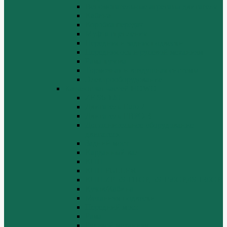
Вспомогательные агрегаты двигателя
Кабина
Коробка передач
Муфта сцепления
Передняя и задняя подвески
Передняя ось и рулевой механизм
Рама кузова
Тормозная и воздушная системы
Электрооборудование
Каталог запчастей HOWO
ZF S6-120
Двигатель Euro 2
Двигатель ЕВРО-3
Дополнительное оборудование
двигателя
Задний мост
Карданный вал
КПП
КПП FULLER
КПП.ZF 5S-111GP, 5S-150GP,4S-130GP.
Кузов/Кабина
Механизм подвески
Передний мост
Рама
Рулевой механизм