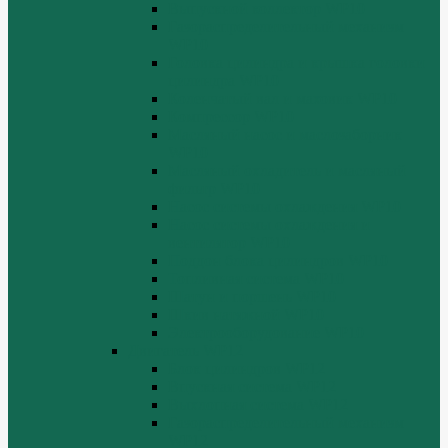
Выпускной коллектор WP10
Газораспределительный механизм
WP10
Головка цилиндра и крышка головки
цилиндра WP10
Коленчатый вал и маховик WP10
Компрессор WP10
Масляный насос и маслозаборник
WP10
Масляный охладитель и масляный
фильтр WP10
Насос системы охлаждения WP10
Насос системы охлаждения и
вентилятор WP10
Поддон блока цилиндров WP10
Топливная система WP10
Шатун и поршень WP10
Шкив натяжной WP10
Электрооборудование WP10
Двигатель WP12
Блок цилиндров WP12
Впускная система WP12
Выхлопная система WP12
Газораспределительный механизм
WP12