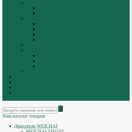
ТРАЛЫ, ПРИЦЕПЫ, ПОЛУПРИЦЕПЫ
FUWA
YUEK
Фильтра
ФИЛЬТР ВОЗДУШНЫЙ
ФИЛЬТР ГИДРАВЛИЧЕСКИЙ
ФИЛЬТР МАСЛЯННЫЙ
ФИЛЬТР ТОПЛИВНЫЙ
ФИТИНГИ
Форсунки, плунжера, распылители.
Плунжерные пары
Распылители
Топливные форсунки
Разборка
Оплата и доставка
Контакты
|
ИНТЕРНЕТ МАГАЗИН - АКТУАЛЬНЫЕ ЦЕНЫ И
ОСТАТКИ
Наш каталог товаров
Двигатели WEICHAI
WEICHAI ZH4102