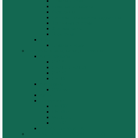
Отвалы и ножи
Рама, капот, кабина
Расходники
Система охлаждения, радиаторы
Топливная система
Ходовая часть
Электрика
SD42
Отвалы и ножи
Грейдеры, краны, катки, погрузчики
Автогрейдеры
GR135
GR215, GR215A
GR180
GR-165
Автокраны
QY25K5
Катки
Погрузчики
LW300f
LW500F
WZ30-25
ZL50G
РЕДУКТОР МОСТА
BEIFANG BENCHI (NORTH BENZ)