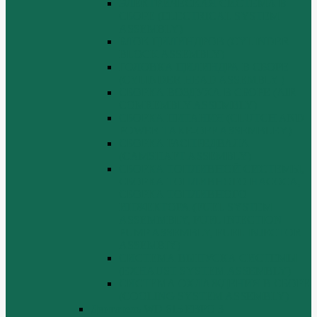
ЭЛЕКТРИЧЕСКАЯ СИСТЕМА В
СБОРЕ (ELECTRICAL SYSTEM
ASSEMBLY)
БЛОК ЦИЛИНДРОВ (CYLINDER
BLOCK ASSEMBLY)
ГОЛОВКА ЦИЛИНДРА В СБОРЕ
(CYLINDER HEAD ASSEMBLY )
СБОРКА ВОЗДУХА В СБОРЕ (AIR
COMREMBLY ASSEMBLY)
СБОРКА ПИТАНИЯ (CLUTCH AND
POWER TAKE-OFF ASSEMBLEY)
СБОРКА РАСПРЕДВАЛА
(CAMSHAFT ASSEMBLY)
СБОРКА ТОПЛИВНОЙ СИСТЕМЫ,
СБОРКА ТОПЛИВНОГО НАСОСА,
СБОРКА ТОПЛИВНОГО
ИНЖЕКТОРА (FUEL SYSTEM
ASSEMMBLY, FUFL INJECTION
PUMP ASSEMBLY, FUEL INJECTOR
ASSEMBIY)
СИСТЕМА ВЫПУСКА СИСТЕМЫ
(EXHAUST SYSTEM ASSEMBLY)
СИСТЕМА ОХЛАЖДЕНИЯ В СБОРЕ
(COOLING SYSTEM ASSEMBLY)
Двигатель WD 615 ЕВРО 3