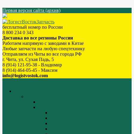
Первая версия сайта (архив)
бесплатный номер по России
8 800 234 0 343
Доставка во все регионы России
Работаем напрямую с заводами в Китае
Любые запчасти на любую спецтехнику
Отправляем из Читы во все города РФ
г. Чита, ул. Сухая Падь, 5
8 (914) 121-95-38 - Владимир
8 (914) 464-05-45 - Максим
info@logistvostok.com
Меню
каталог товаров
Двигатели WEICHAI
WEICHAI ZH4102
WD10/WD615 (EURO-2)
Блок цилиндров (1)
Блок цилиндров (2)
Блок цилиндров (3)
Блок цилиндров (4)