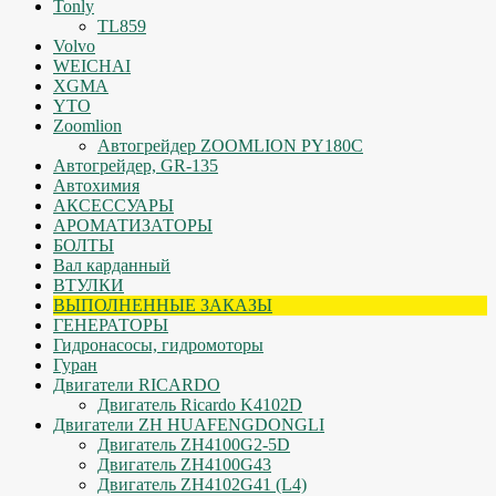
Tonly
TL859
Volvo
WEICHAI
XGMA
YTO
Zoomlion
Автогрейдер ZOOMLION PY180C
Автогрейдер, GR-135
Автохимия
АКСЕССУАРЫ
АРОМАТИЗАТОРЫ
БОЛТЫ
Вал карданный
ВТУЛКИ
ВЫПОЛНЕННЫЕ ЗАКАЗЫ
ГЕНЕРАТОРЫ
Гидронасосы, гидромоторы
Гуран
Двигатели RICARDO
Двигатель Ricardo K4102D
Двигатели ZH HUAFENGDONGLI
Двигатель ZH4100G2-5D
Двигатель ZH4100G43
Двигатель ZH4102G41 (L4)