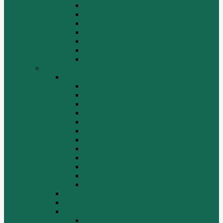
Крышка цилиндра в сборе WP12
Маховик коленвала WP12
Ременный привод WP12
Топливная система WP12
Форсунка WP12
Шатун и поршень WP12
Шестеренчатый привод WP12
HOWO
HOWO
ДВИГАТЕЛЬ
КАРДАННЫЕ ВАЛЫ
КПП
КУЗОВ И КАБИНА
ПОДВЕСКА
РУЛЕВОЙ МЕХАНИЗМ
СТАРТЕРЫ ГЕНЕРАТОРЫ
СЦЕПЛЕНИЕ
ТОПЛИВНАЯ СИСТЕМА
ТОРМОЗНАЯ СИСТЕМА
Фильтры
Электрика
HOWO A7
HOWO ZZ5507
HOWO ZZ5707
Ведущий мост