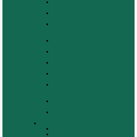
Блок цилиндров Двигатель WD 615
ЕВРО 3
Впускная и выпускная системы
Двигатель HOWO WD 615 ЕВРО 3
Головка цилиндра и механизм
газораспределения Двигатель HOWO
WD 615 ЕВРО 3
Коленвал и маховик Двигатель HOWO
WD 615 ЕВРО 3
Компрессор Двигатель HOWO WD 615
ЕВРО 3
Масляный насос и фильтр Двигатель
HOWO WD 615 ЕВРО 3
Масляный поддон Двигатель HOWO
WD 615 ЕВРО 3
Поршень шатун вкладыши и кольца
Двигатель Хово HOWO WD 615 ЕВРО
3
Топливная система Двигатель HOWO
WD 615 ЕВРО 3
Электрооборудование Двигатель
HOWO WD 615 ЕВРО 3
Двигатель WP10
Блок цилиндров WP10
Впускной коллектор WP10