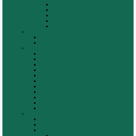
Средний мост.
Сцепление
Тормозная система.
Ходовая часть
Электрооборудование
LuGong
Двигатель 4DW81-37
Двигатель YT4B2Z-24
SEM
Автогрейдер SEM 919
Автогрейдер SEM 922
Бульдозер SEM 816
Бульдозер SEM 822
Дорожный каток SEM 512
Погрузчик SEM 630
Погрузчик SEM 636
Погрузчик SEM 652
Погрузчик SEM 655
Погрузчик SEM 656
Погрузчик SEM 660
Shaanxi (Shacman)
Двигатель
Карданные валы
Каталог запчастей Shaanxi F2000
Валы карданные