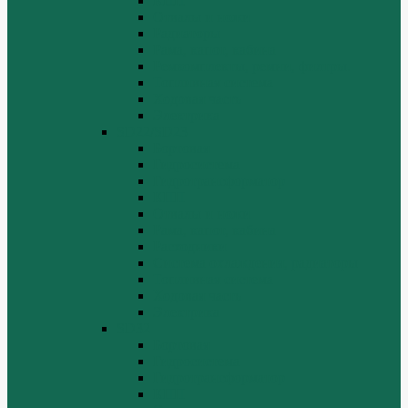
КПП
Отвалы и ножи
Радиаторы
Рама, капот, кабина
Ремкомплекты, ремни, филтры.
Топливная система
Ходовая часть
Электрика
SD22/SD23
Бортовая
Гидросистема
Гидротрансформатор
КПП
Отвалы и ножи
Рама, капот, кабина
Расходники
Система охлаждения, радиаторы
Топливная система
Ходовая часть
Электрика
SD32
Бортовая
Гидросистема
Гидротрансформатор
КПП