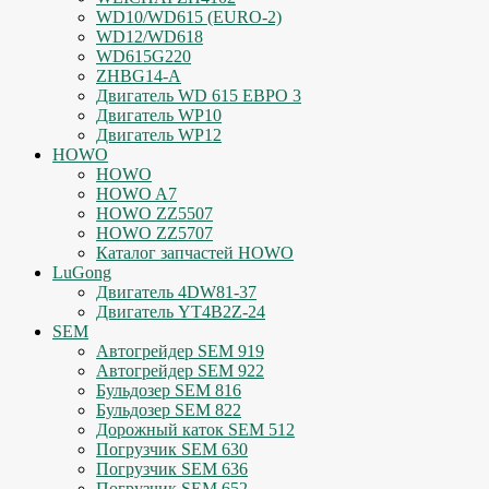
WD10/WD615 (EURO-2)
WD12/WD618
WD615G220
ZHBG14-A
Двигатель WD 615 ЕВРО 3
Двигатель WP10
Двигатель WP12
HOWO
HOWO
HOWO A7
HOWO ZZ5507
HOWO ZZ5707
Каталог запчастей HOWO
LuGong
Двигатель 4DW81-37
Двигатель YT4B2Z-24
SEM
Автогрейдер SEM 919
Автогрейдер SEM 922
Бульдозер SEM 816
Бульдозер SEM 822
Дорожный каток SEM 512
Погрузчик SEM 630
Погрузчик SEM 636
Погрузчик SEM 652