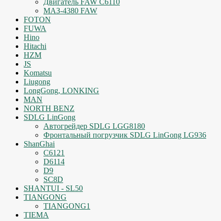
Двигатель FAW C6110
МАЗ-4380 FAW
FOTON
FUWA
Hino
Hitachi
HZM
JS
Komatsu
Liugong
LongGong, LONKING
MAN
NORTH BENZ
SDLG LinGong
Автогрейдер SDLG LGG8180
Фронтальный погрузчик SDLG LinGong LG936
ShanGhai
C6121
D6114
D9
SC8D
SHANTUI - SL50
TIANGONG
TIANGONG1
TIEMA