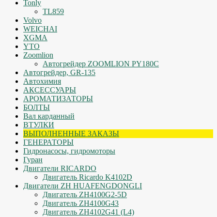
Tonly
TL859
Volvo
WEICHAI
XGMA
YTO
Zoomlion
Автогрейдер ZOOMLION PY180C
Автогрейдер, GR-135
Автохимия
АКСЕССУАРЫ
АРОМАТИЗАТОРЫ
БОЛТЫ
Вал карданный
ВТУЛКИ
ВЫПОЛНЕННЫЕ ЗАКАЗЫ
ГЕНЕРАТОРЫ
Гидронасосы, гидромоторы
Гуран
Двигатели RICARDO
Двигатель Ricardo K4102D
Двигатели ZH HUAFENGDONGLI
Двигатель ZH4100G2-5D
Двигатель ZH4100G43
Двигатель ZH4102G41 (L4)