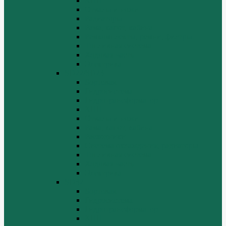
КПП
Отвалы и ножи
Радиаторы
Рама, капот, кабина
Ремкомплекты, ремни, филтры.
Топливная система
Ходовая часть
Электрика
SD22/SD23
Бортовая
Гидросистема
Гидротрансформатор
КПП
Отвалы и ножи
Рама, капот, кабина
Расходники
Система охлаждения, радиаторы
Топливная система
Ходовая часть
Электрика
SD32
Бортовая
Гидросистема
Гидротрансформатор
КПП