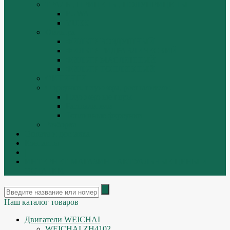
ТРАЛЫ, ПРИЦЕПЫ, ПОЛУПРИЦЕПЫ
FUWA
YUEK
Фильтра
ФИЛЬТР ВОЗДУШНЫЙ
ФИЛЬТР ГИДРАВЛИЧЕСКИЙ
ФИЛЬТР МАСЛЯННЫЙ
ФИЛЬТР ТОПЛИВНЫЙ
ФИТИНГИ
Форсунки, плунжера, распылители.
Плунжерные пары
Распылители
Топливные форсунки
Разборка
Оплата и доставка
Контакты
|
ИНТЕРНЕТ МАГАЗИН - АКТУАЛЬНЫЕ ЦЕНЫ И
ОСТАТКИ
Наш каталог товаров
Двигатели WEICHAI
WEICHAI ZH4102