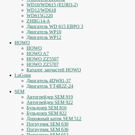
WD10/WD615 (EURO-2)
WD12/WD618
WD615G220
ZHBG14-A
Двигатель WD 615 ЕВРО 3
Двигатель WP10
Двигатель WP12
HOWO
HOWO
HOWO A7
HOWO ZZ5507
HOWO ZZ5707
Каталог запчастей HOWO
LuGong
Двигатель 4DW81-37
Двигатель YT4B2Z-24
SEM
Автогрейдер SEM 919
Автогрейдер SEM 922
Бульдозер SEM 816
Бульдозер SEM 822
Дорожный каток SEM 512
Погрузчик SEM 630
Погрузчик SEM 636
Погрузчик SEM 652