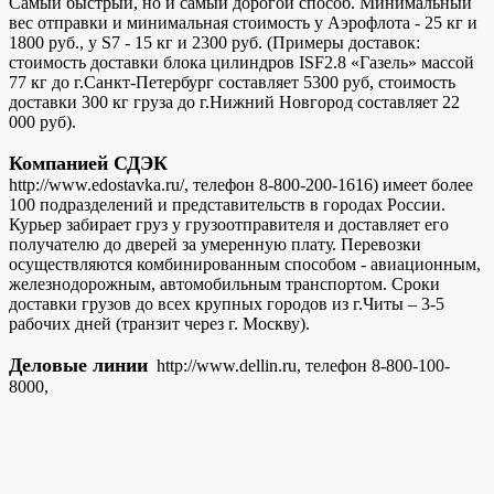
Самый быстрый, но и самый дорогой способ. Минимальный
вес отправки и минимальная стоимость у Аэрофлота - 25 кг и
1800 руб., у S7 - 15 кг и 2300 руб. (Примеры доставок:
стоимость доставки блока цилиндров ISF2.8 «Газель» массой
77 кг до г.Санкт-Петербург составляет 5300 руб, стоимость
доставки 300 кг груза до г.Нижний Новгород составляет 22
000 руб).
Компанией СДЭК
http://www.edostavka.ru/, телефон 8-800-200-1616) имеет более
100 подразделений и представительств в городах России.
Курьер забирает груз у грузоотправителя и доставляет его
получателю до дверей за умеренную плату. Перевозки
осуществляются комбинированным способом - авиационным,
железнодорожным, автомобильным транспортом. Сроки
доставки грузов до всех крупных городов из г.Читы – 3-5
рабочих дней (транзит через г. Москву).
Деловые линии
http://www.dellin.ru, телефон 8-800-100-
8000,