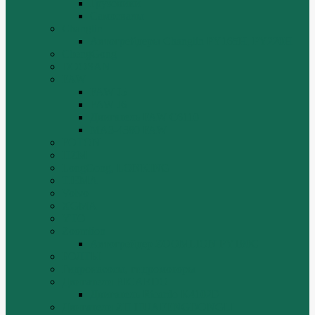
Грузовики
Самосвалы
Changlin
Автогрейдеры Changlin PY165H, PY220H
ChengGong
DOOSAN
FAW
FAW J5
FAW J6
Двигатель FAW C6110
МАЗ-4380 FAW
FOTON
HZM
LongGong, LONKING
TIEMA
Volvo
XGMA
YTO
Zoomlion
Автогрейдер ZOOMLION PY180C
БОЛТЫ
Гидронасосы, гидромоторы
Двигатели RICARDO
Двигатель Ricardo K4102D
Двигатели ZH HUAFENGDONGLI