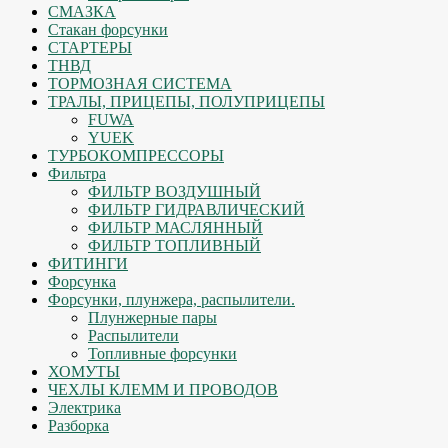
СМАЗКА
Стакан форсунки
СТАРТЕРЫ
ТНВД
ТОРМОЗНАЯ СИСТЕМА
ТРАЛЫ, ПРИЦЕПЫ, ПОЛУПРИЦЕПЫ
FUWA
YUEK
ТУРБОКОМПРЕССОРЫ
Фильтра
ФИЛЬТР ВОЗДУШНЫЙ
ФИЛЬТР ГИДРАВЛИЧЕСКИЙ
ФИЛЬТР МАСЛЯННЫЙ
ФИЛЬТР ТОПЛИВНЫЙ
ФИТИНГИ
Форсунка
Форсунки, плунжера, распылители.
Плунжерные пары
Распылители
Топливные форсунки
ХОМУТЫ
ЧЕХЛЫ КЛЕММ И ПРОВОДОВ
Электрика
Разборка