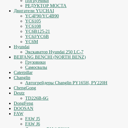
Погрузчики
РЕДУКТОР МОСТА
Двигатели YUCHAI
YC4F90/YC4B90
YC6105
YC6108
YC6B125-21
YC6J/YC6B
YC6M
Hyundai
Экскаватор Hyundai 250 LC-7
BEIFANG BENCHI (NORTH BENZ)
Грузовики
Самосвалы
Caterpillar
Changlin
Автогрейдеры Changlin PY165H, PY220H
ChengGong
Deutz
TD226B-6G
DongFeng
DOOSAN
FAW
FAW J5
FAW J6