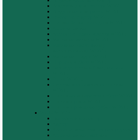
Водяной насос, вентилятор
Воздуховод компрессора WD615
Воздушный компрессор WD615
Генератор, стартер WD615
Головка блока цилиндров WD615
Коленчатый вал
Коллектор подачи воздуха WD615
Масляные фильтры WD615
Масляный насос, фильтр
маслоприемника WD615
Масляный поддон WD615
Поршень в сборе WD615
Распределительный вал, клапана
WD615
Ролик WD615
Система воспламенения топлива
WD615
Топливная аппаратура в сборе WD615
Топливопровод WD615
Топливопроводные трубки WD615
WD12/WD618
Выпускной коллектор
Картер
Клапаны, механизм газораспределения
Коленчатый вал, маховик