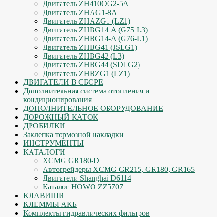
Двигатель ZH410OG2-5A
Двигатель ZHAG1-8A
Двигатель ZHAZG1 (LZ1)
Двигатель ZHBG14-A (G75-L3)
Двигатель ZHBG14-A (G76-L1)
Двигатель ZHBG41 (JSLG1)
Двигатель ZHBG42 (L3)
Двигатель ZHBG44 (SDLG2)
Двигатель ZHBZG1 (LZ1)
ДВИГАТЕЛИ В СБОРЕ
Дополнительная система отопления и
кондиционирования
ДОПОЛНИТЕЛЬНОЕ ОБОРУДОВАНИЕ
ДОРОЖНЫЙ КАТОК
ДРОБИЛКИ
Заклепка тормозной накладки
ИНСТРУМЕНТЫ
КАТАЛОГИ
XCMG GR180-D
Автогрейдеры XCMG GR215, GR180, GR165
Двигатели Shanghai D6114
Каталог HOWO ZZ5707
КЛАВИШИ
КЛЕММЫ АКБ
Комплекты гидравлических фильтров