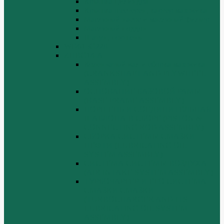
Крышка цилиндра
Крышка шестерен, картер маховика
Масляный насос и масляный фильтр
Масляный поддон
Шатун, поршень
WD615G220
ZHBG14-A
Коленчатый вал и сборка маховика
(CRANKSHAFT AND FLYWHEEL
ASSEMBLY)
ОСНОВАНИЕ БАЗОВОЙ РАМЫ
(BASE FRAME ASSEMBLY)
ПОРШЕНЬ И СОЕДИНИТЕЛЬНАЯ
ШАБЛОНА В СБОРЕ (PISTON &
CONNECTING ROD ASSEMBLY)
СБОРКА СИСТЕМЫ СМАЗКИ
НЕФТИ (LUBRICATING OIL
SYSTEM ASSEMBLY)
СИСТЕМА СИСТЕМЫ ВОЗДУХА
(AIR INTAKE SYSTEM ASSEMBLY)
ТУРБОЧАРГЕР И ЕГО СИСТЕМА
СМАЗКИ СМАЗКИ
(TURBOCHARGER AND ITS
LUBRICATING OIL SYSTEM
ASSEMBLY)