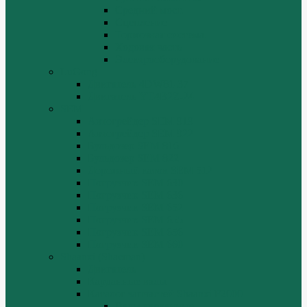
Средний мост.
Сцепление
Тормозная система.
Ходовая часть
Электрооборудование
LuGong
Двигатель 4DW81-37
Двигатель YT4B2Z-24
SEM
Автогрейдер SEM 919
Автогрейдер SEM 922
Бульдозер SEM 816
Бульдозер SEM 822
Дорожный каток SEM 512
Погрузчик SEM 630
Погрузчик SEM 636
Погрузчик SEM 652
Погрузчик SEM 655
Погрузчик SEM 656
Погрузчик SEM 660
Shaanxi (Shacman)
Двигатель
Карданные валы
Каталог запчастей Shaanxi F2000
Валы карданные