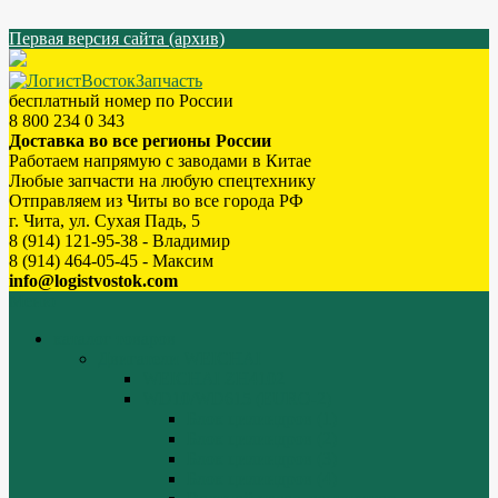
Первая версия сайта (архив)
бесплатный номер по России
8 800 234 0 343
Доставка во все регионы России
Работаем напрямую с заводами в Китае
Любые запчасти на любую спецтехнику
Отправляем из Читы во все города РФ
г. Чита, ул. Сухая Падь, 5
8 (914) 121-95-38 - Владимир
8 (914) 464-05-45 - Максим
info@logistvostok.com
Меню
каталог товаров
Двигатели WEICHAI
WEICHAI ZH4102
WD10/WD615 (EURO-2)
Блок цилиндров (1)
Блок цилиндров (2)
Блок цилиндров (3)
Блок цилиндров (4)