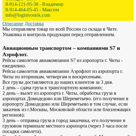
8-914-121-95-38 - Владимир
8-914-464-05-45 - Максим
info@logistvostok.com
Описание
Доставка
Мы отправляем товар по всей России со склада в Чите.
Упаковка и контроль продукции перед отправлением.
Авиационным транспортом – компаниями S7 и
Аэрофлот.
Рейсы самолетов авиакомпании S7 из аэропорта г. Читы -
ежедневно.
Рейсы самолетов авиакомпании Аэрофлот из аэропорта г.
Читы по вторникам, четвергам и воскресеньям.
Все грузы доставляются до наших клиентов за 3 дня.
1 день – сдача груза в транспортную компанию;
2 день – вылет из аэропорта г. Читы, обработка груза в
аэропортах Домодедово или Шереметьево. (его получение в
аэропорту Домодедово или Шереметьево в том случае, если
заказчик из г.Москвы, Московской области или близлежащих
регионов);
3 день – отправка груза в город заказчика, его получение в
грузовом терминале местного аэропорта (через 3 часа после
посадки самолета).