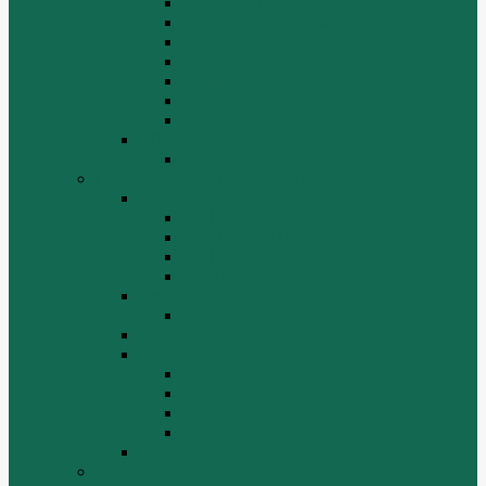
Отвалы и ножи
Рама, капот, кабина
Расходники
Система охлаждения, радиаторы
Топливная система
Ходовая часть
Электрика
SD42
Отвалы и ножи
Грейдеры, краны, катки, погрузчики
Автогрейдеры
GR135
GR215, GR215A
GR180
GR-165
Автокраны
QY25K5
Катки
Погрузчики
LW300f
LW500F
WZ30-25
ZL50G
РЕДУКТОР МОСТА
BEIFANG BENCHI (NORTH BENZ)