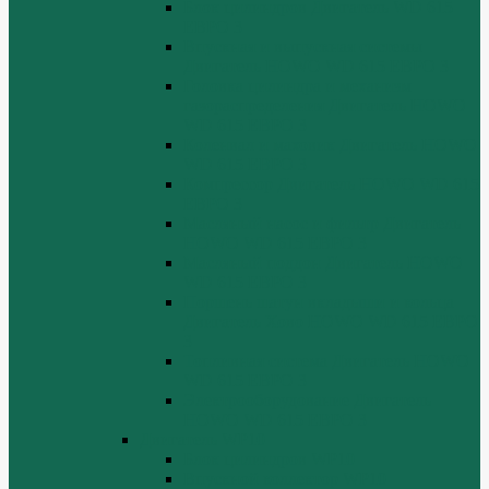
Блок цилиндров Двигатель WD 615
ЕВРО 3
Впускная и выпускная системы
Двигатель HOWO WD 615 ЕВРО 3
Головка цилиндра и механизм
газораспределения Двигатель HOWO
WD 615 ЕВРО 3
Коленвал и маховик Двигатель HOWO
WD 615 ЕВРО 3
Компрессор Двигатель HOWO WD 615
ЕВРО 3
Масляный насос и фильтр Двигатель
HOWO WD 615 ЕВРО 3
Масляный поддон Двигатель HOWO
WD 615 ЕВРО 3
Поршень шатун вкладыши и кольца
Двигатель Хово HOWO WD 615 ЕВРО
3
Топливная система Двигатель HOWO
WD 615 ЕВРО 3
Электрооборудование Двигатель
HOWO WD 615 ЕВРО 3
Двигатель WP10
Блок цилиндров WP10
Впускной коллектор WP10