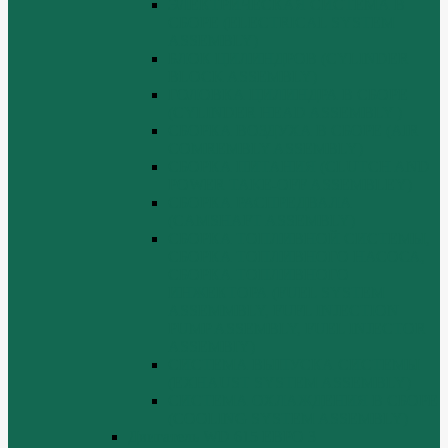
ЭЛЕКТРИЧЕСКАЯ СИСТЕМА В
СБОРЕ (ELECTRICAL SYSTEM
ASSEMBLY)
БЛОК ЦИЛИНДРОВ (CYLINDER
BLOCK ASSEMBLY)
ГОЛОВКА ЦИЛИНДРА В СБОРЕ
(CYLINDER HEAD ASSEMBLY )
СБОРКА ВОЗДУХА В СБОРЕ (AIR
COMREMBLY ASSEMBLY)
СБОРКА ПИТАНИЯ (CLUTCH AND
POWER TAKE-OFF ASSEMBLEY)
СБОРКА РАСПРЕДВАЛА
(CAMSHAFT ASSEMBLY)
СБОРКА ТОПЛИВНОЙ СИСТЕМЫ,
СБОРКА ТОПЛИВНОГО НАСОСА,
СБОРКА ТОПЛИВНОГО
ИНЖЕКТОРА (FUEL SYSTEM
ASSEMMBLY, FUFL INJECTION
PUMP ASSEMBLY, FUEL INJECTOR
ASSEMBIY)
СИСТЕМА ВЫПУСКА СИСТЕМЫ
(EXHAUST SYSTEM ASSEMBLY)
СИСТЕМА ОХЛАЖДЕНИЯ В СБОРЕ
(COOLING SYSTEM ASSEMBLY)
Двигатель WD 615 ЕВРО 3