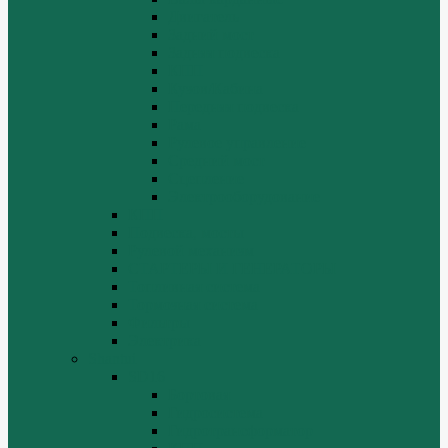
Двигатель
Задний мост
Задняя подвеска
КПП
Кузов/Кабина
Передняя подвеска
Рама
Рулевое управление
Средний мост
Сцепление
Электрооборудование
КПП
Подвеска, мосты
Рулевой механизм
СТАРТЕРЫ И ГЕНЕРАТОРЫ
Топливная система
Тормозная система
Фильтры
Электрика
Shantui
SD16
Бортовая
Гидросистема
Гидротрансформатор