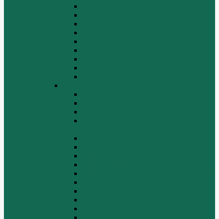
Вспомогательные агрегаты двигателя
Кабина
Коробка передач
Муфта сцепления
Передняя и задняя подвески
Передняя ось и рулевой механизм
Рама кузова
Тормозная и воздушная системы
Электрооборудование
Каталог запчастей HOWO
ZF S6-120
Двигатель Euro 2
Двигатель ЕВРО-3
Дополнительное оборудование
двигателя
Задний мост
Карданный вал
КПП
КПП FULLER
КПП.ZF 5S-111GP, 5S-150GP,4S-130GP.
Кузов/Кабина
Механизм подвески
Передний мост
Рама
Рулевой механизм