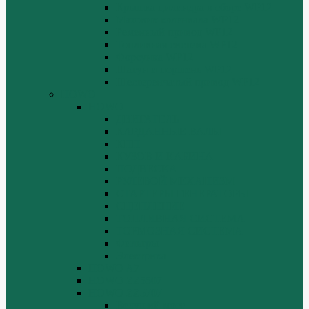
Крышка цилиндра в сборе WP12
Маховик коленвала WP12
Ременный привод WP12
Топливная система WP12
Форсунка WP12
Шатун и поршень WP12
Шестеренчатый привод WP12
HOWO
HOWO
ДВИГАТЕЛЬ
КАРДАННЫЕ ВАЛЫ
КПП
КУЗОВ И КАБИНА
ПОДВЕСКА
РУЛЕВОЙ МЕХАНИЗМ
СТАРТЕРЫ ГЕНЕРАТОРЫ
СЦЕПЛЕНИЕ
ТОПЛИВНАЯ СИСТЕМА
ТОРМОЗНАЯ СИСТЕМА
Фильтры
Электрика
HOWO A7
HOWO ZZ5507
HOWO ZZ5707
Ведущий мост