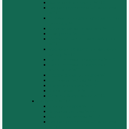
Выпускной коллектор WP10
Газораспределительный механизм
WP10
Головка цилиндра и крышка головки
цилиндра WP10
Коленчатый вал и маховик WP10
Компрессор WP10
Масляный насос и маслозаборник
WP10
Масляный охладитель и масляный
фильтр WP10
Насос системы охлаждения WP10
Насос системы охлаждения и
вентилятор WP10
Поддон блока цилиндров WP10
Топливная система WP10
Шатун и поршень WP10
Шкив натяжной WP10
Электрооборудование WP10
Двигатель WP12
Блок цилиндров WP12
Впускная система WP12
Выхлопная система WP12
Газораспределительный механизм
WP12