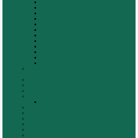
Двигатель ZH4100G2-5D
Двигатель ZH4100G43
Двигатель ZH4102G41 (L4)
Двигатель ZH410OG2-5A
Двигатель ZHAG1-8A
Двигатель ZHAZG1 (LZ1)
Двигатель ZHBG14-A (G75-L3)
Двигатель ZHBG14-A (G76-L1)
Двигатель ZHBG41 (JSLG1)
Двигатель ZHBG42 (L3)
Двигатель ZHBG44 (SDLG2)
Двигатель ZHBZG1 (LZ1)
Дополнительная система отопления и
кондиционирования
ДРОБИЛКИ
ИНСТРУМЕНТЫ
Комплекты гидравлических фильтров
КПП
КПП ZF 4WG200
ОСВЕТИТЕЛЬНЫЕ ПРИБОРЫ
ПОГРУЗЧИКИ
РАДИАТОРЫ
Ремни
САЛЬНИКИ
Стакан форсунки