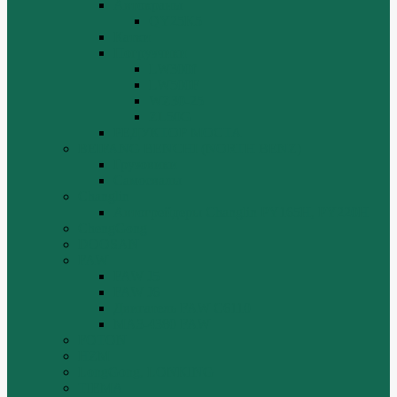
Автокраны
QY25K5
Катки
Погрузчики
LW300f
LW500F
WZ30-25
ZL50G
РЕДУКТОР МОСТА
BEIFANG BENCHI (NORTH BENZ)
Грузовики
Самосвалы
Changlin
Автогрейдеры Changlin PY165H, PY220H
ChengGong
DOOSAN
FAW
FAW J5
FAW J6
Двигатель FAW C6110
МАЗ-4380 FAW
FOTON
HZM
LongGong, LONKING
TIEMA