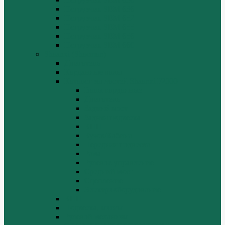
Погрузчик SEM 636
Погрузчик SEM 652
Погрузчик SEM 655
Погрузчик SEM 656
Погрузчик SEM 660
Shaanxi (Shacman)
Двигатель
Карданные валы
Каталог запчастей Shaanxi F2000
Валы карданные
Двигатель
Задний мост
Задняя подвеска
КПП
Кузов/Кабина
Передняя подвеска
Рама
Рулевое управление
Средний мост
Сцепление
Электрооборудование
КПП
Подвеска, мосты
Рулевой механизм