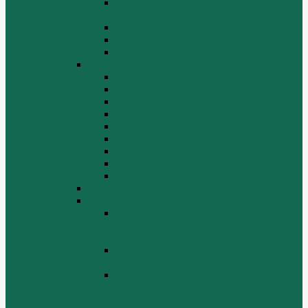
Система воспламенения топлива
WD615
Топливная аппаратура в сборе WD615
Топливопровод WD615
Топливопроводные трубки WD615
WD12/WD618
Выпускной коллектор
Картер
Клапаны, механизм газораспределения
Коленчатый вал, маховик
Крышка цилиндра
Крышка шестерен, картер маховика
Масляный насос и масляный фильтр
Масляный поддон
Шатун, поршень
WD615G220
ZHBG14-A
Коленчатый вал и сборка маховика
(CRANKSHAFT AND FLYWHEEL
ASSEMBLY)
ОСНОВАНИЕ БАЗОВОЙ РАМЫ
(BASE FRAME ASSEMBLY)
ПОРШЕНЬ И СОЕДИНИТЕЛЬНАЯ
ШАБЛОНА В СБОРЕ (PISTON &
CONNECTING ROD ASSEMBLY)