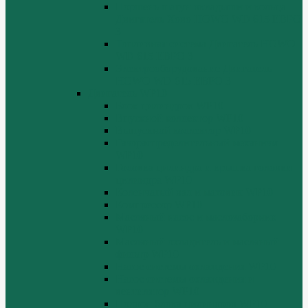
Поршень шатун вкладыши и кольца
Двигатель Хово HOWO WD 615 ЕВРО
3
Топливная система Двигатель HOWO
WD 615 ЕВРО 3
Электрооборудование Двигатель
HOWO WD 615 ЕВРО 3
Двигатель WP10
Блок цилиндров WP10
Впускной коллектор WP10
Выпускной коллектор WP10
Газораспределительный механизм
WP10
Головка цилиндра и крышка головки
цилиндра WP10
Коленчатый вал и маховик WP10
Компрессор WP10
Масляный насос и маслозаборник
WP10
Масляный охладитель и масляный
фильтр WP10
Насос системы охлаждения WP10
Насос системы охлаждения и
вентилятор WP10
Поддон блока цилиндров WP10