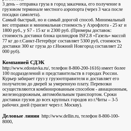
3 день – отправка груза в город заказчика, его получение в
грузовом терминале местного аэропорта (через 3 часа после
посадки самолета).
Самый быстрый, но и самый дорогой способ. Минимальный
вес отправки и минимальная стоимость у Аэрофлота - 25 кг и
1800 руб., у S7 - 15 кг и 2300 руб. (Примеры доставок:
стоимость доставки блока цилиндров ISF2.8 «Газель» массой
77 кг до г.Санкт-Петербург составляет 5300 руб, стоимость
доставки 300 кг груза до г.Нижний Новгород составляет 22
000 руб).
Компанией СДЭК
http://www.edostavka.ru/, телефон 8-800-200-1616) имеет более
100 подразделений и представительств в городах России.
Курьер забирает груз у грузоотправителя и доставляет его
получателю до дверей за умеренную плату. Перевозки
осуществляются комбинированным способом - авиационным,
железнодорожным, автомобильным транспортом. Сроки
доставки грузов до всех крупных городов из г.Читы – 3-5
рабочих дней (транзит через г. Москву).
Деловые линии
http://www.dellin.ru, телефон 8-800-100-
8000,