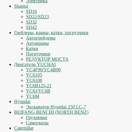
Электрика
Shantui
SD16
SD22/SD23
SD32
SD42
Грейдеры, краны, катки, погрузчики
Автогрейдеры
Автокраны
Катки
Погрузчики
РЕДУКТОР МОСТА
Двигатели YUCHAI
YC4F90/YC4B90
YC6105
YC6108
YC6B125-21
YC6J/YC6B
YC6M
Hyundai
Экскаватор Hyundai 250 LC-7
BEIFANG BENCHI (NORTH BENZ)
Грузовики
Самосвалы
Caterpillar