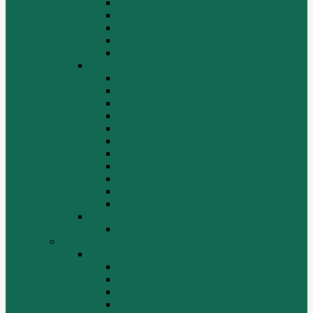
Расходники
Система охлаждения, радиаторы
Топливная система
Ходовая часть
Электрика
SD32
Бортовая
Гидросистема
Гидротрансформатор
КПП
Отвалы и ножи
Рама, капот, кабина
Расходники
Система охлаждения, радиаторы
Топливная система
Ходовая часть
Электрика
SD42
Отвалы и ножи
Грейдеры, краны, катки, погрузчики
Автогрейдеры
GR135
GR215, GR215A
GR180
GR-165