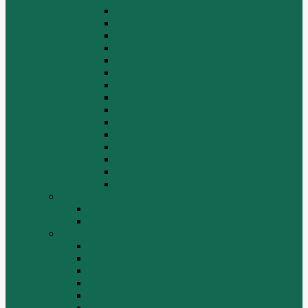
Задний мост
Карданный вал
КПП
КПП FULLER
КПП.ZF 5S-111GP, 5S-150GP,4S-130GP.
Кузов/Кабина
Механизм подвески
Передний мост
Рама
Рулевой механизм
Средний мост.
Сцепление
Тормозная система.
Ходовая часть
Электрооборудование
LuGong
Двигатель 4DW81-37
Двигатель YT4B2Z-24
SEM
Автогрейдер SEM 919
Автогрейдер SEM 922
Бульдозер SEM 816
Бульдозер SEM 822
Дорожный каток SEM 512
Погрузчик SEM 630