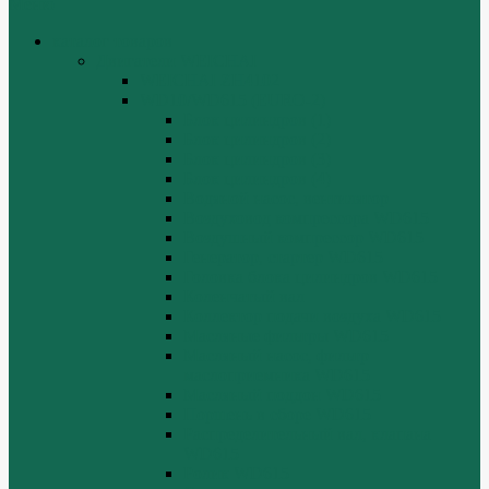
Меню
каталог товаров
Двигатели WEICHAI
WEICHAI ZH4102
WD10/WD615 (EURO-2)
Блок цилиндров (1)
Блок цилиндров (2)
Блок цилиндров (3)
Блок цилиндров (4)
Водяной насос, вентилятор
Воздуховод компрессора WD615
Воздушный компрессор WD615
Генератор, стартер WD615
Головка блока цилиндров WD615
Коленчатый вал
Коллектор подачи воздуха WD615
Масляные фильтры WD615
Масляный насос, фильтр
маслоприемника WD615
Масляный поддон WD615
Поршень в сборе WD615
Распределительный вал, клапана
WD615
Ролик WD615