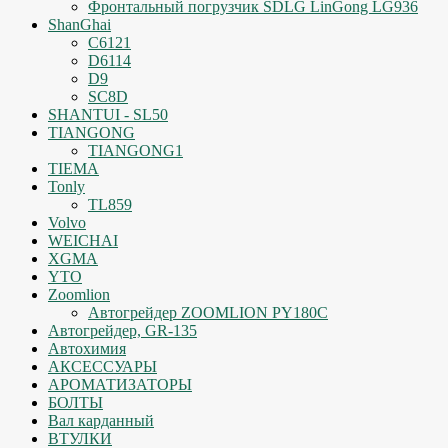
Фронтальный погрузчик SDLG LinGong LG936
ShanGhai
C6121
D6114
D9
SC8D
SHANTUI - SL50
TIANGONG
TIANGONG1
TIEMA
Tonly
TL859
Volvo
WEICHAI
XGMA
YTO
Zoomlion
Автогрейдер ZOOMLION PY180C
Автогрейдер, GR-135
Автохимия
АКСЕССУАРЫ
АРОМАТИЗАТОРЫ
БОЛТЫ
Вал карданный
ВТУЛКИ