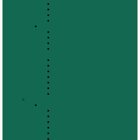
Топливная система WP10
Шатун и поршень WP10
Шкив натяжной WP10
Электрооборудование WP10
Двигатель WP12
Блок цилиндров WP12
Впускная система WP12
Выхлопная система WP12
Газораспределительный механизм
WP12
Крышка цилиндра в сборе WP12
Маховик коленвала WP12
Ременный привод WP12
Топливная система WP12
Форсунка WP12
Шатун и поршень WP12
Шестеренчатый привод WP12
HOWO
HOWO
ДВИГАТЕЛЬ
КАРДАННЫЕ ВАЛЫ
КПП
КУЗОВ И КАБИНА
ПОДВЕСКА
РУЛЕВОЙ МЕХАНИЗМ