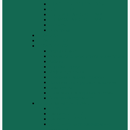
СТАРТЕРЫ ГЕНЕРАТОРЫ
СЦЕПЛЕНИЕ
ТОПЛИВНАЯ СИСТЕМА
ТОРМОЗНАЯ СИСТЕМА
Фильтры
Электрика
HOWO A7
HOWO ZZ5507
HOWO ZZ5707
Ведущий мост
Вспомогательные агрегаты двигателя
Кабина
Коробка передач
Муфта сцепления
Передняя и задняя подвески
Передняя ось и рулевой механизм
Рама кузова
Тормозная и воздушная системы
Электрооборудование
Каталог запчастей HOWO
ZF S6-120
Двигатель Euro 2
Двигатель ЕВРО-3
Дополнительное оборудование
двигателя