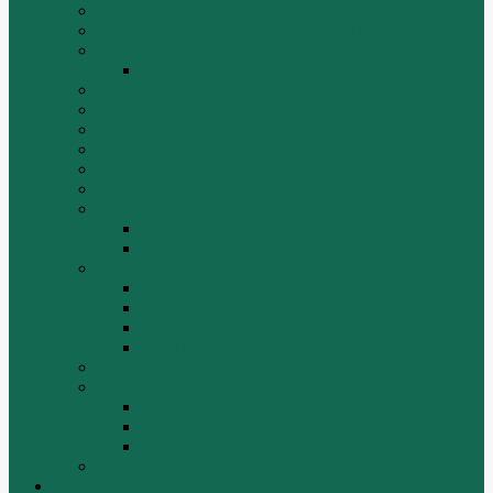
ИНСТРУМЕНТЫ
Комплекты гидравлических фильтров
КПП
КПП ZF 4WG200
ОСВЕТИТЕЛЬНЫЕ ПРИБОРЫ
ПОГРУЗЧИКИ
РАДИАТОРЫ
Ремни
САЛЬНИКИ
Стакан форсунки
ТРАЛЫ, ПРИЦЕПЫ, ПОЛУПРИЦЕПЫ
FUWA
YUEK
Фильтра
ФИЛЬТР ВОЗДУШНЫЙ
ФИЛЬТР ГИДРАВЛИЧЕСКИЙ
ФИЛЬТР МАСЛЯННЫЙ
ФИЛЬТР ТОПЛИВНЫЙ
ФИТИНГИ
Форсунки, плунжера, распылители.
Плунжерные пары
Распылители
Топливные форсунки
Разборка
Оплата и доставка