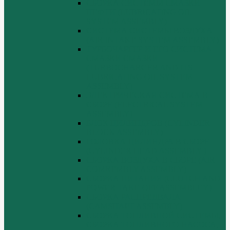
СБОРКА СИСТЕМЫ СМАЗКИ
НЕФТИ (LUBRICATING OIL
SYSTEM ASSEMBLY)
СИСТЕМА СИСТЕМЫ ВОЗДУХА
(AIR INTAKE SYSTEM ASSEMBLY)
ТУРБОЧАРГЕР И ЕГО СИСТЕМА
СМАЗКИ СМАЗКИ
(TURBOCHARGER AND ITS
LUBRICATING OIL SYSTEM
ASSEMBLY)
ЭЛЕКТРИЧЕСКАЯ СИСТЕМА В
СБОРЕ (ELECTRICAL SYSTEM
ASSEMBLY)
БЛОК ЦИЛИНДРОВ (CYLINDER
BLOCK ASSEMBLY)
ГОЛОВКА ЦИЛИНДРА В СБОРЕ
(CYLINDER HEAD ASSEMBLY )
СБОРКА ВОЗДУХА В СБОРЕ (AIR
COMREMBLY ASSEMBLY)
СБОРКА ПИТАНИЯ (CLUTCH AND
POWER TAKE-OFF ASSEMBLEY)
СБОРКА РАСПРЕДВАЛА
(CAMSHAFT ASSEMBLY)
СБОРКА ТОПЛИВНОЙ СИСТЕМЫ,
СБОРКА ТОПЛИВНОГО НАСОСА,