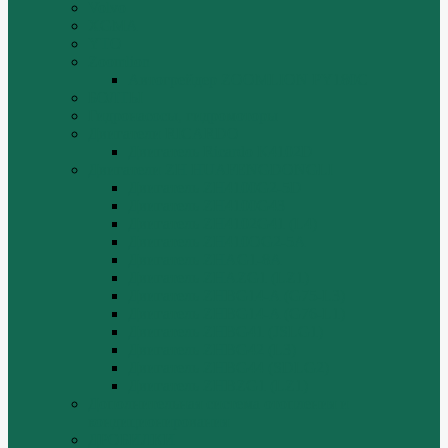
Volvo
XGMA
YTO
Zoomlion
Автогрейдер ZOOMLION PY180C
БОЛТЫ
Гидронасосы, гидромоторы
Двигатели RICARDO
Двигатель Ricardo K4102D
Двигатели ZH HUAFENGDONGLI
Двигатель ZH4100G2-5D
Двигатель ZH4100G43
Двигатель ZH4102G41 (L4)
Двигатель ZH410OG2-5A
Двигатель ZHAG1-8A
Двигатель ZHAZG1 (LZ1)
Двигатель ZHBG14-A (G75-L3)
Двигатель ZHBG14-A (G76-L1)
Двигатель ZHBG41 (JSLG1)
Двигатель ZHBG42 (L3)
Двигатель ZHBG44 (SDLG2)
Двигатель ZHBZG1 (LZ1)
Дополнительная система отопления и
кондиционирования
ДРОБИЛКИ