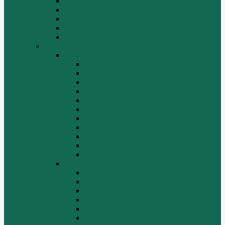
СТАРТЕРЫ И ГЕНЕРАТОРЫ
Топливная система
Тормозная система
Фильтры
Электрика
Shantui
SD16
Бортовая
Гидросистема
Гидротрансформатор
КПП
Отвалы и ножи
Радиаторы
Рама, капот, кабина
Ремкомплекты, ремни, филтры.
Топливная система
Ходовая часть
Электрика
SD22/SD23
Бортовая
Гидросистема
Гидротрансформатор
КПП
Отвалы и ножи
Рама, капот, кабина