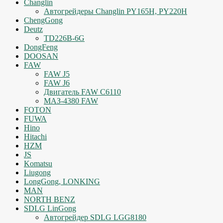
Changlin
Автогрейдеры Changlin PY165H, PY220H
ChengGong
Deutz
TD226B-6G
DongFeng
DOOSAN
FAW
FAW J5
FAW J6
Двигатель FAW C6110
МАЗ-4380 FAW
FOTON
FUWA
Hino
Hitachi
HZM
JS
Komatsu
Liugong
LongGong, LONKING
MAN
NORTH BENZ
SDLG LinGong
Автогрейдер SDLG LGG8180