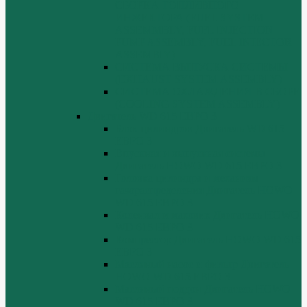
СБОРКА ТОПЛИВНОГО
ИНЖЕКТОРА (FUEL SYSTEM
ASSEMMBLY, FUFL INJECTION
PUMP ASSEMBLY, FUEL INJECTOR
ASSEMBIY)
СИСТЕМА ВЫПУСКА СИСТЕМЫ
(EXHAUST SYSTEM ASSEMBLY)
СИСТЕМА ОХЛАЖДЕНИЯ В СБОРЕ
(COOLING SYSTEM ASSEMBLY)
Двигатель WD 615 ЕВРО 3
Блок цилиндров Двигатель WD 615
ЕВРО 3
Впускная и выпускная системы
Двигатель HOWO WD 615 ЕВРО 3
Головка цилиндра и механизм
газораспределения Двигатель HOWO
WD 615 ЕВРО 3
Коленвал и маховик Двигатель HOWO
WD 615 ЕВРО 3
Компрессор Двигатель HOWO WD 615
ЕВРО 3
Масляный насос и фильтр Двигатель
HOWO WD 615 ЕВРО 3
Масляный поддон Двигатель HOWO
WD 615 ЕВРО 3