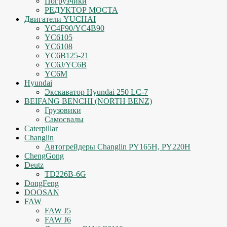
Погрузчики
РЕДУКТОР МОСТА
Двигатели YUCHAI
YC4F90/YC4B90
YC6105
YC6108
YC6B125-21
YC6J/YC6B
YC6M
Hyundai
Экскаватор Hyundai 250 LC-7
BEIFANG BENCHI (NORTH BENZ)
Грузовики
Самосвалы
Caterpillar
Changlin
Автогрейдеры Changlin PY165H, PY220H
ChengGong
Deutz
TD226B-6G
DongFeng
DOOSAN
FAW
FAW J5
FAW J6