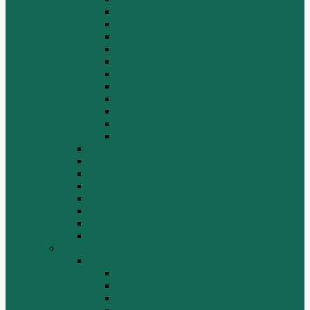
Двигатель
Задний мост
Задняя подвеска
КПП
Кузов/Кабина
Передняя подвеска
Рама
Рулевое управление
Средний мост
Сцепление
Электрооборудование
КПП
Подвеска, мосты
Рулевой механизм
СТАРТЕРЫ И ГЕНЕРАТОРЫ
Топливная система
Тормозная система
Фильтры
Электрика
Shantui
SD16
Бортовая
Гидросистема
Гидротрансформатор