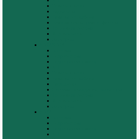
КПП
Отвалы и ножи
Радиаторы
Рама, капот, кабина
Ремкомплекты, ремни, филтры.
Топливная система
Ходовая часть
Электрика
SD22/SD23
Бортовая
Гидросистема
Гидротрансформатор
КПП
Отвалы и ножи
Рама, капот, кабина
Расходники
Система охлаждения, радиаторы
Топливная система
Ходовая часть
Электрика
SD32
Бортовая
Гидросистема
Гидротрансформатор
КПП