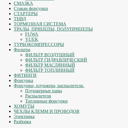
СМАЗКА
Стакан форсунки
СТАРТЕРЫ
ТНВД
ТОРМОЗНАЯ СИСТЕМА
ТРАЛЫ, ПРИЦЕПЫ, ПОЛУПРИЦЕПЫ
FUWA
YUEK
ТУРБОКОМПРЕССОРЫ
Фильтра
ФИЛЬТР ВОЗДУШНЫЙ
ФИЛЬТР ГИДРАВЛИЧЕСКИЙ
ФИЛЬТР МАСЛЯННЫЙ
ФИЛЬТР ТОПЛИВНЫЙ
ФИТИНГИ
Форсунка
Форсунки, плунжера, распылители.
Плунжерные пары
Распылители
Топливные форсунки
ХОМУТЫ
ЧЕХЛЫ КЛЕММ И ПРОВОДОВ
Электрика
Разборка