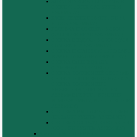
ЭЛЕКТРИЧЕСКАЯ СИСТЕМА В
СБОРЕ (ELECTRICAL SYSTEM
ASSEMBLY)
БЛОК ЦИЛИНДРОВ (CYLINDER
BLOCK ASSEMBLY)
ГОЛОВКА ЦИЛИНДРА В СБОРЕ
(CYLINDER HEAD ASSEMBLY )
СБОРКА ВОЗДУХА В СБОРЕ (AIR
COMREMBLY ASSEMBLY)
СБОРКА ПИТАНИЯ (CLUTCH AND
POWER TAKE-OFF ASSEMBLEY)
СБОРКА РАСПРЕДВАЛА
(CAMSHAFT ASSEMBLY)
СБОРКА ТОПЛИВНОЙ СИСТЕМЫ,
СБОРКА ТОПЛИВНОГО НАСОСА,
СБОРКА ТОПЛИВНОГО
ИНЖЕКТОРА (FUEL SYSTEM
ASSEMMBLY, FUFL INJECTION
PUMP ASSEMBLY, FUEL INJECTOR
ASSEMBIY)
СИСТЕМА ВЫПУСКА СИСТЕМЫ
(EXHAUST SYSTEM ASSEMBLY)
СИСТЕМА ОХЛАЖДЕНИЯ В СБОРЕ
(COOLING SYSTEM ASSEMBLY)
Двигатель WD 615 ЕВРО 3