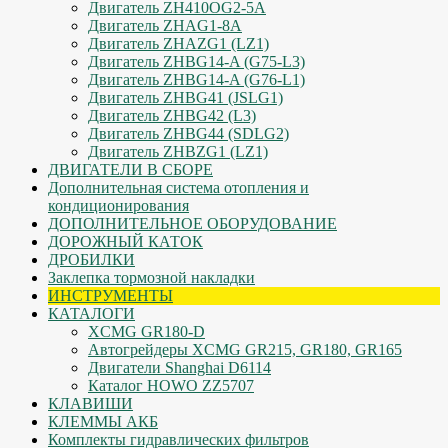
Двигатель ZH410OG2-5A
Двигатель ZHAG1-8A
Двигатель ZHAZG1 (LZ1)
Двигатель ZHBG14-A (G75-L3)
Двигатель ZHBG14-A (G76-L1)
Двигатель ZHBG41 (JSLG1)
Двигатель ZHBG42 (L3)
Двигатель ZHBG44 (SDLG2)
Двигатель ZHBZG1 (LZ1)
ДВИГАТЕЛИ В СБОРЕ
Дополнительная система отопления и
кондиционирования
ДОПОЛНИТЕЛЬНОЕ ОБОРУДОВАНИЕ
ДОРОЖНЫЙ КАТОК
ДРОБИЛКИ
Заклепка тормозной накладки
ИНСТРУМЕНТЫ
КАТАЛОГИ
XCMG GR180-D
Автогрейдеры XCMG GR215, GR180, GR165
Двигатели Shanghai D6114
Каталог HOWO ZZ5707
КЛАВИШИ
КЛЕММЫ АКБ
Комплекты гидравлических фильтров