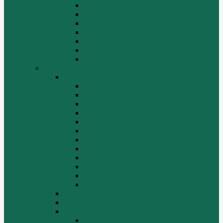
Крышка цилиндра в сборе WP12
Маховик коленвала WP12
Ременный привод WP12
Топливная система WP12
Форсунка WP12
Шатун и поршень WP12
Шестеренчатый привод WP12
HOWO
HOWO
ДВИГАТЕЛЬ
КАРДАННЫЕ ВАЛЫ
КПП
КУЗОВ И КАБИНА
ПОДВЕСКА
РУЛЕВОЙ МЕХАНИЗМ
СТАРТЕРЫ ГЕНЕРАТОРЫ
СЦЕПЛЕНИЕ
ТОПЛИВНАЯ СИСТЕМА
ТОРМОЗНАЯ СИСТЕМА
Фильтры
Электрика
HOWO A7
HOWO ZZ5507
HOWO ZZ5707
Ведущий мост