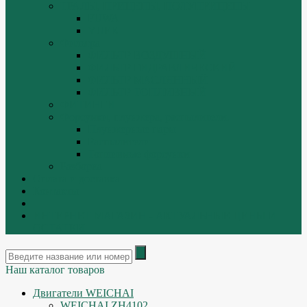
ТРАЛЫ, ПРИЦЕПЫ, ПОЛУПРИЦЕПЫ
FUWA
YUEK
Фильтра
ФИЛЬТР ВОЗДУШНЫЙ
ФИЛЬТР ГИДРАВЛИЧЕСКИЙ
ФИЛЬТР МАСЛЯННЫЙ
ФИЛЬТР ТОПЛИВНЫЙ
ФИТИНГИ
Форсунки, плунжера, распылители.
Плунжерные пары
Распылители
Топливные форсунки
Разборка
Оплата и доставка
Контакты
|
ИНТЕРНЕТ МАГАЗИН - АКТУАЛЬНЫЕ ЦЕНЫ И
ОСТАТКИ
Наш каталог товаров
Двигатели WEICHAI
WEICHAI ZH4102