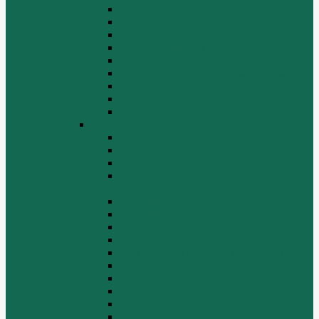
Вспомогательные агрегаты двигателя
Кабина
Коробка передач
Муфта сцепления
Передняя и задняя подвески
Передняя ось и рулевой механизм
Рама кузова
Тормозная и воздушная системы
Электрооборудование
Каталог запчастей HOWO
ZF S6-120
Двигатель Euro 2
Двигатель ЕВРО-3
Дополнительное оборудование
двигателя
Задний мост
Карданный вал
КПП
КПП FULLER
КПП.ZF 5S-111GP, 5S-150GP,4S-130GP.
Кузов/Кабина
Механизм подвески
Передний мост
Рама
Рулевой механизм