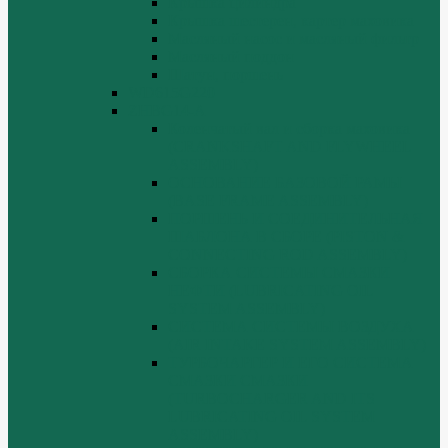
Крышка цилиндра
Крышка шестерен, картер маховика
Масляный насос и масляный фильтр
Масляный поддон
Шатун, поршень
WD615G220
ZHBG14-A
Коленчатый вал и сборка маховика
(CRANKSHAFT AND FLYWHEEL
ASSEMBLY)
ОСНОВАНИЕ БАЗОВОЙ РАМЫ
(BASE FRAME ASSEMBLY)
ПОРШЕНЬ И СОЕДИНИТЕЛЬНАЯ
ШАБЛОНА В СБОРЕ (PISTON &
CONNECTING ROD ASSEMBLY)
СБОРКА СИСТЕМЫ СМАЗКИ
НЕФТИ (LUBRICATING OIL
SYSTEM ASSEMBLY)
СИСТЕМА СИСТЕМЫ ВОЗДУХА
(AIR INTAKE SYSTEM ASSEMBLY)
ТУРБОЧАРГЕР И ЕГО СИСТЕМА
СМАЗКИ СМАЗКИ
(TURBOCHARGER AND ITS
LUBRICATING OIL SYSTEM
ASSEMBLY)