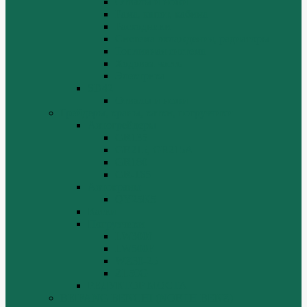
Отвалы и ножи
Рама, капот, кабина
Расходники
Система охлаждения, радиаторы
Топливная система
Ходовая часть
Электрика
SD42
Отвалы и ножи
Грейдеры, краны, катки, погрузчики
Автогрейдеры
GR135
GR215, GR215A
GR180
GR-165
Автокраны
QY25K5
Катки
Погрузчики
LW300f
LW500F
WZ30-25
ZL50G
РЕДУКТОР МОСТА
BEIFANG BENCHI (NORTH BENZ)