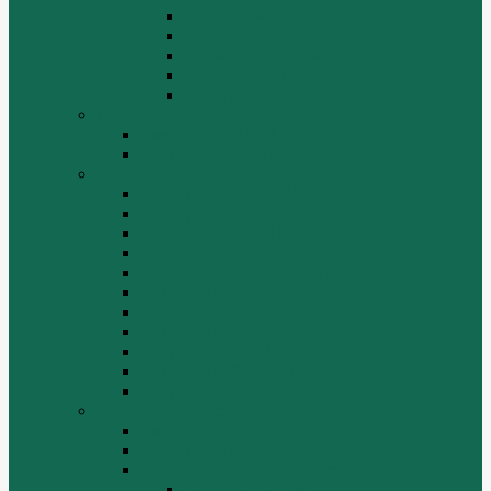
Средний мост.
Сцепление
Тормозная система.
Ходовая часть
Электрооборудование
LuGong
Двигатель 4DW81-37
Двигатель YT4B2Z-24
SEM
Автогрейдер SEM 919
Автогрейдер SEM 922
Бульдозер SEM 816
Бульдозер SEM 822
Дорожный каток SEM 512
Погрузчик SEM 630
Погрузчик SEM 636
Погрузчик SEM 652
Погрузчик SEM 655
Погрузчик SEM 656
Погрузчик SEM 660
Shaanxi (Shacman)
Двигатель
Карданные валы
Каталог запчастей Shaanxi F2000
Валы карданные