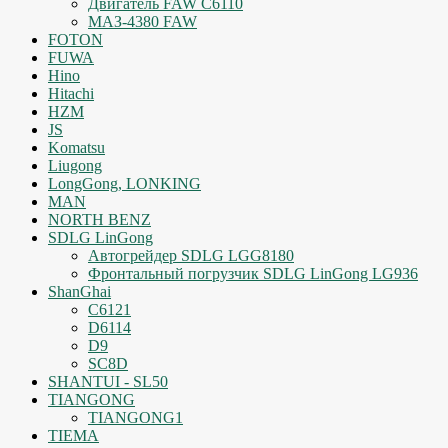
Двигатель FAW C6110
МАЗ-4380 FAW
FOTON
FUWA
Hino
Hitachi
HZM
JS
Komatsu
Liugong
LongGong, LONKING
MAN
NORTH BENZ
SDLG LinGong
Автогрейдер SDLG LGG8180
Фронтальный погрузчик SDLG LinGong LG936
ShanGhai
C6121
D6114
D9
SC8D
SHANTUI - SL50
TIANGONG
TIANGONG1
TIEMA