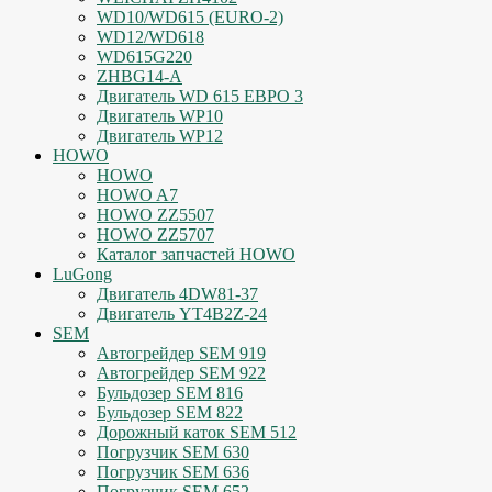
WD10/WD615 (EURO-2)
WD12/WD618
WD615G220
ZHBG14-A
Двигатель WD 615 ЕВРО 3
Двигатель WP10
Двигатель WP12
HOWO
HOWO
HOWO A7
HOWO ZZ5507
HOWO ZZ5707
Каталог запчастей HOWO
LuGong
Двигатель 4DW81-37
Двигатель YT4B2Z-24
SEM
Автогрейдер SEM 919
Автогрейдер SEM 922
Бульдозер SEM 816
Бульдозер SEM 822
Дорожный каток SEM 512
Погрузчик SEM 630
Погрузчик SEM 636
Погрузчик SEM 652