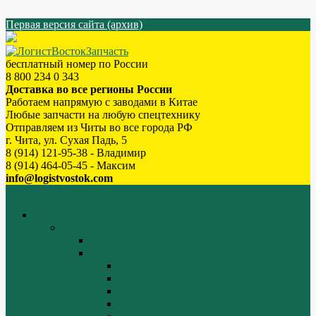
Первая версия сайта (архив)
бесплатный номер по России
8 800 234 0 343
Доставка во все регионы России
Работаем напрямую с заводами в Китае
Любые запчасти на любую спецтехнику
Отправляем из Читы во все города РФ
г. Чита, ул. Сухая Падь, 5
8 (914) 121-95-38 - Владимир
8 (914) 464-05-45 - Максим
info@logistvostok.com
Меню
каталог товаров
Двигатели WEICHAI
WEICHAI ZH4102
WD10/WD615 (EURO-2)
Блок цилиндров (1)
Блок цилиндров (2)
Блок цилиндров (3)
Блок цилиндров (4)