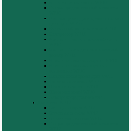
Выпускной коллектор WP10
Газораспределительный механизм
WP10
Головка цилиндра и крышка головки
цилиндра WP10
Коленчатый вал и маховик WP10
Компрессор WP10
Масляный насос и маслозаборник
WP10
Масляный охладитель и масляный
фильтр WP10
Насос системы охлаждения WP10
Насос системы охлаждения и
вентилятор WP10
Поддон блока цилиндров WP10
Топливная система WP10
Шатун и поршень WP10
Шкив натяжной WP10
Электрооборудование WP10
Двигатель WP12
Блок цилиндров WP12
Впускная система WP12
Выхлопная система WP12
Газораспределительный механизм
WP12