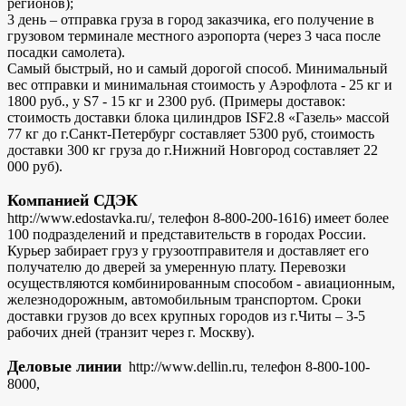
регионов);
3 день – отправка груза в город заказчика, его получение в
грузовом терминале местного аэропорта (через 3 часа после
посадки самолета).
Самый быстрый, но и самый дорогой способ. Минимальный
вес отправки и минимальная стоимость у Аэрофлота - 25 кг и
1800 руб., у S7 - 15 кг и 2300 руб. (Примеры доставок:
стоимость доставки блока цилиндров ISF2.8 «Газель» массой
77 кг до г.Санкт-Петербург составляет 5300 руб, стоимость
доставки 300 кг груза до г.Нижний Новгород составляет 22
000 руб).
Компанией СДЭК
http://www.edostavka.ru/, телефон 8-800-200-1616) имеет более
100 подразделений и представительств в городах России.
Курьер забирает груз у грузоотправителя и доставляет его
получателю до дверей за умеренную плату. Перевозки
осуществляются комбинированным способом - авиационным,
железнодорожным, автомобильным транспортом. Сроки
доставки грузов до всех крупных городов из г.Читы – 3-5
рабочих дней (транзит через г. Москву).
Деловые линии
http://www.dellin.ru, телефон 8-800-100-
8000,