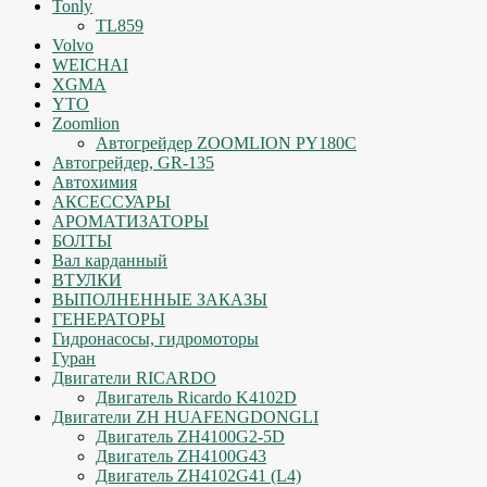
Tonly
TL859
Volvo
WEICHAI
XGMA
YTO
Zoomlion
Автогрейдер ZOOMLION PY180C
Автогрейдер, GR-135
Автохимия
АКСЕССУАРЫ
АРОМАТИЗАТОРЫ
БОЛТЫ
Вал карданный
ВТУЛКИ
ВЫПОЛНЕННЫЕ ЗАКАЗЫ
ГЕНЕРАТОРЫ
Гидронасосы, гидромоторы
Гуран
Двигатели RICARDO
Двигатель Ricardo K4102D
Двигатели ZH HUAFENGDONGLI
Двигатель ZH4100G2-5D
Двигатель ZH4100G43
Двигатель ZH4102G41 (L4)