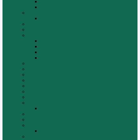
Грузовики
Самосвалы
Changlin
Автогрейдеры Changlin PY165H, PY220H
ChengGong
DOOSAN
FAW
FAW J5
FAW J6
Двигатель FAW C6110
МАЗ-4380 FAW
FOTON
HZM
LongGong, LONKING
TIEMA
Volvo
XGMA
YTO
Zoomlion
Автогрейдер ZOOMLION PY180C
БОЛТЫ
Гидронасосы, гидромоторы
Двигатели RICARDO
Двигатель Ricardo K4102D
Двигатели ZH HUAFENGDONGLI