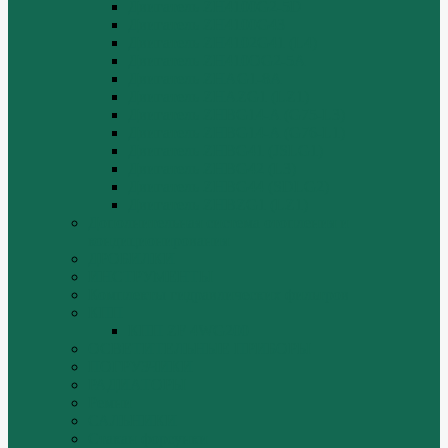
Двигатель ZH4100G2-5D
Двигатель ZH4100G43
Двигатель ZH4102G41 (L4)
Двигатель ZH410OG2-5A
Двигатель ZHAG1-8A
Двигатель ZHAZG1 (LZ1)
Двигатель ZHBG14-A (G75-L3)
Двигатель ZHBG14-A (G76-L1)
Двигатель ZHBG41 (JSLG1)
Двигатель ZHBG42 (L3)
Двигатель ZHBG44 (SDLG2)
Двигатель ZHBZG1 (LZ1)
Дополнительная система отопления и
кондиционирования
ДРОБИЛКИ
ИНСТРУМЕНТЫ
Комплекты гидравлических фильтров
КПП
КПП ZF 4WG200
ОСВЕТИТЕЛЬНЫЕ ПРИБОРЫ
ПОГРУЗЧИКИ
РАДИАТОРЫ
Ремни
САЛЬНИКИ
Стакан форсунки