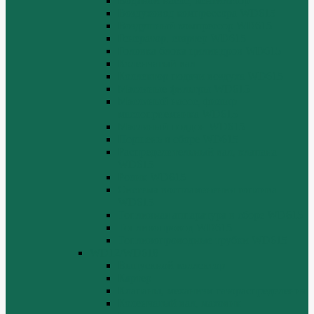
Водяной насос, вентилятор
Воздуховод компрессора WD615
Воздушный компрессор WD615
Генератор, стартер WD615
Головка блока цилиндров WD615
Коленчатый вал
Коллектор подачи воздуха WD615
Масляные фильтры WD615
Масляный насос, фильтр
маслоприемника WD615
Масляный поддон WD615
Поршень в сборе WD615
Распределительный вал, клапана
WD615
Ролик WD615
Система воспламенения топлива
WD615
Топливная аппаратура в сборе WD615
Топливопровод WD615
Топливопроводные трубки WD615
WD12/WD618
Выпускной коллектор
Картер
Клапаны, механизм газораспределения
Коленчатый вал, маховик