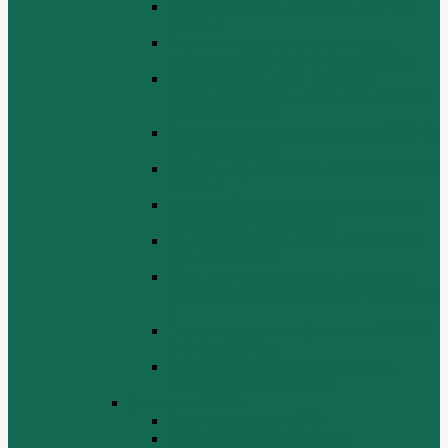
Блок цилиндров Двигатель WD 615
ЕВРО 3
Впускная и выпускная системы
Двигатель HOWO WD 615 ЕВРО 3
Головка цилиндра и механизм
газораспределения Двигатель HOWO
WD 615 ЕВРО 3
Коленвал и маховик Двигатель HOWO
WD 615 ЕВРО 3
Компрессор Двигатель HOWO WD 615
ЕВРО 3
Масляный насос и фильтр Двигатель
HOWO WD 615 ЕВРО 3
Масляный поддон Двигатель HOWO
WD 615 ЕВРО 3
Поршень шатун вкладыши и кольца
Двигатель Хово HOWO WD 615 ЕВРО
3
Топливная система Двигатель HOWO
WD 615 ЕВРО 3
Электрооборудование Двигатель
HOWO WD 615 ЕВРО 3
Двигатель WP10
Блок цилиндров WP10
Впускной коллектор WP10