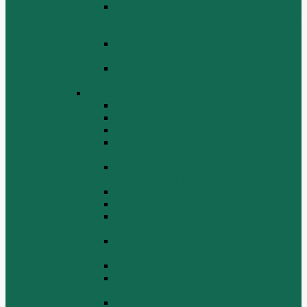
Поршень шатун вкладыши и кольца
Двигатель Хово HOWO WD 615 ЕВРО
3
Топливная система Двигатель HOWO
WD 615 ЕВРО 3
Электрооборудование Двигатель
HOWO WD 615 ЕВРО 3
Двигатель WP10
Блок цилиндров WP10
Впускной коллектор WP10
Выпускной коллектор WP10
Газораспределительный механизм
WP10
Головка цилиндра и крышка головки
цилиндра WP10
Коленчатый вал и маховик WP10
Компрессор WP10
Масляный насос и маслозаборник
WP10
Масляный охладитель и масляный
фильтр WP10
Насос системы охлаждения WP10
Насос системы охлаждения и
вентилятор WP10
Поддон блока цилиндров WP10