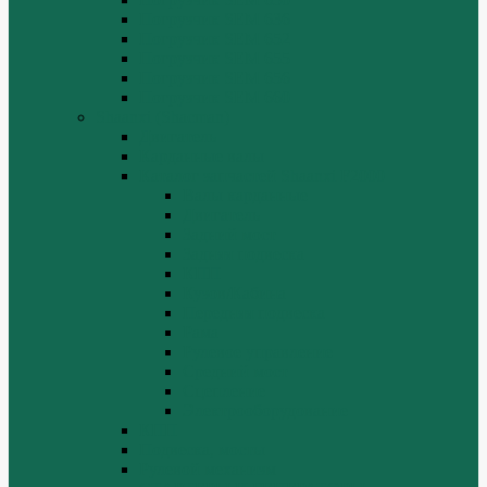
Погрузчик SEM 636
Погрузчик SEM 652
Погрузчик SEM 655
Погрузчик SEM 656
Погрузчик SEM 660
Shaanxi (Shacman)
Двигатель
Карданные валы
Каталог запчастей Shaanxi F2000
Валы карданные
Двигатель
Задний мост
Задняя подвеска
КПП
Кузов/Кабина
Передняя подвеска
Рама
Рулевое управление
Средний мост
Сцепление
Электрооборудование
КПП
Подвеска, мосты
Рулевой механизм