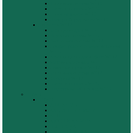
Топливная система WP10
Шатун и поршень WP10
Шкив натяжной WP10
Электрооборудование WP10
Двигатель WP12
Блок цилиндров WP12
Впускная система WP12
Выхлопная система WP12
Газораспределительный механизм
WP12
Крышка цилиндра в сборе WP12
Маховик коленвала WP12
Ременный привод WP12
Топливная система WP12
Форсунка WP12
Шатун и поршень WP12
Шестеренчатый привод WP12
HOWO
HOWO
ДВИГАТЕЛЬ
КАРДАННЫЕ ВАЛЫ
КПП
КУЗОВ И КАБИНА
ПОДВЕСКА
РУЛЕВОЙ МЕХАНИЗМ