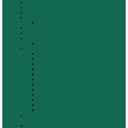
Volvo
XGMA
YTO
Zoomlion
Автогрейдер ZOOMLION PY180C
БОЛТЫ
Гидронасосы, гидромоторы
Двигатели RICARDO
Двигатель Ricardo K4102D
Двигатели ZH HUAFENGDONGLI
Двигатель ZH4100G2-5D
Двигатель ZH4100G43
Двигатель ZH4102G41 (L4)
Двигатель ZH410OG2-5A
Двигатель ZHAG1-8A
Двигатель ZHAZG1 (LZ1)
Двигатель ZHBG14-A (G75-L3)
Двигатель ZHBG14-A (G76-L1)
Двигатель ZHBG41 (JSLG1)
Двигатель ZHBG42 (L3)
Двигатель ZHBG44 (SDLG2)
Двигатель ZHBZG1 (LZ1)
Дополнительная система отопления и
кондиционирования
ДРОБИЛКИ