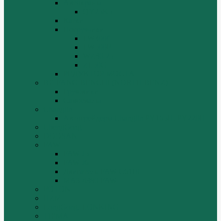
Автокраны
QY25K5
Катки
Погрузчики
LW300f
LW500F
WZ30-25
ZL50G
РЕДУКТОР МОСТА
BEIFANG BENCHI (NORTH BENZ)
Грузовики
Самосвалы
Changlin
Автогрейдеры Changlin PY165H, PY220H
ChengGong
DOOSAN
FAW
FAW J5
FAW J6
Двигатель FAW C6110
МАЗ-4380 FAW
FOTON
HZM
LongGong, LONKING
TIEMA