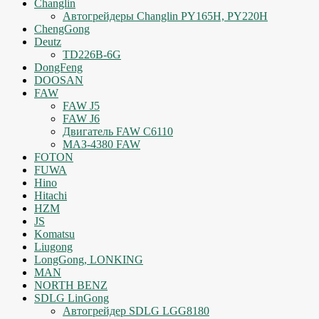
Changlin
Автогрейдеры Changlin PY165H, PY220H
ChengGong
Deutz
TD226B-6G
DongFeng
DOOSAN
FAW
FAW J5
FAW J6
Двигатель FAW C6110
МАЗ-4380 FAW
FOTON
FUWA
Hino
Hitachi
HZM
JS
Komatsu
Liugong
LongGong, LONKING
MAN
NORTH BENZ
SDLG LinGong
Автогрейдер SDLG LGG8180