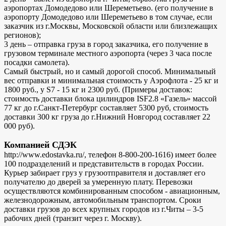
аэропортах Домодедово или Шереметьево. (его получение в
аэропорту Домодедово или Шереметьево в том случае, если
заказчик из г.Москвы, Московской области или близлежащих
регионов);
3 день – отправка груза в город заказчика, его получение в
грузовом терминале местного аэропорта (через 3 часа после
посадки самолета).
Самый быстрый, но и самый дорогой способ. Минимальный
вес отправки и минимальная стоимость у Аэрофлота - 25 кг и
1800 руб., у S7 - 15 кг и 2300 руб. (Примеры доставок:
стоимость доставки блока цилиндров ISF2.8 «Газель» массой
77 кг до г.Санкт-Петербург составляет 5300 руб, стоимость
доставки 300 кг груза до г.Нижний Новгород составляет 22
000 руб).
Компанией СДЭК
http://www.edostavka.ru/, телефон 8-800-200-1616) имеет более
100 подразделений и представительств в городах России.
Курьер забирает груз у грузоотправителя и доставляет его
получателю до дверей за умеренную плату. Перевозки
осуществляются комбинированным способом - авиационным,
железнодорожным, автомобильным транспортом. Сроки
доставки грузов до всех крупных городов из г.Читы – 3-5
рабочих дней (транзит через г. Москву).