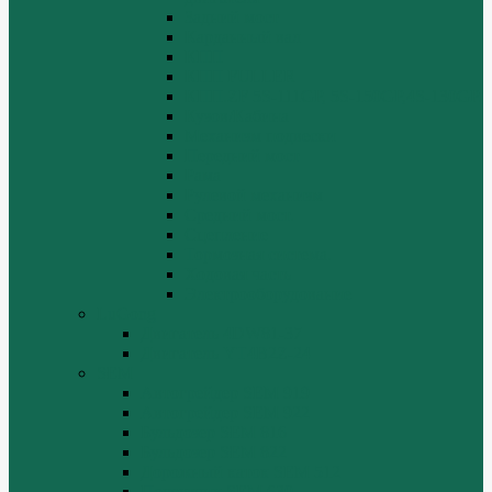
Задний мост
Карданный вал
КПП
КПП FULLER
КПП.ZF 5S-111GP, 5S-150GP,4S-130GP.
Кузов/Кабина
Механизм подвески
Передний мост
Рама
Рулевой механизм
Средний мост.
Сцепление
Тормозная система.
Ходовая часть
Электрооборудование
LuGong
Двигатель 4DW81-37
Двигатель YT4B2Z-24
SEM
Автогрейдер SEM 919
Автогрейдер SEM 922
Бульдозер SEM 816
Бульдозер SEM 822
Дорожный каток SEM 512
Погрузчик SEM 630