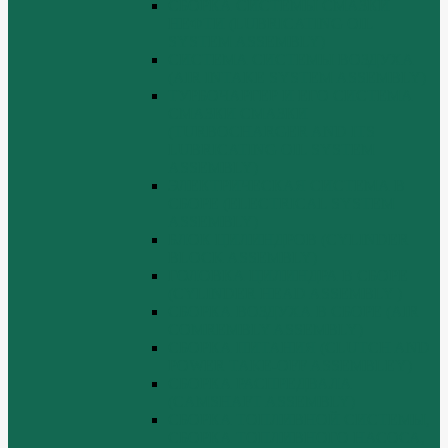
СБОРКА СИСТЕМЫ СМАЗКИ
НЕФТИ (LUBRICATING OIL
SYSTEM ASSEMBLY)
СИСТЕМА СИСТЕМЫ ВОЗДУХА
(AIR INTAKE SYSTEM ASSEMBLY)
ТУРБОЧАРГЕР И ЕГО СИСТЕМА
СМАЗКИ СМАЗКИ
(TURBOCHARGER AND ITS
LUBRICATING OIL SYSTEM
ASSEMBLY)
ЭЛЕКТРИЧЕСКАЯ СИСТЕМА В
СБОРЕ (ELECTRICAL SYSTEM
ASSEMBLY)
БЛОК ЦИЛИНДРОВ (CYLINDER
BLOCK ASSEMBLY)
ГОЛОВКА ЦИЛИНДРА В СБОРЕ
(CYLINDER HEAD ASSEMBLY )
СБОРКА ВОЗДУХА В СБОРЕ (AIR
COMREMBLY ASSEMBLY)
СБОРКА ПИТАНИЯ (CLUTCH AND
POWER TAKE-OFF ASSEMBLEY)
СБОРКА РАСПРЕДВАЛА
(CAMSHAFT ASSEMBLY)
СБОРКА ТОПЛИВНОЙ СИСТЕМЫ,
СБОРКА ТОПЛИВНОГО НАСОСА,