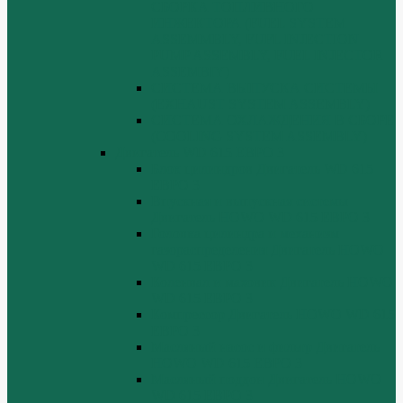
СБОРКА ТОПЛИВНОГО
ИНЖЕКТОРА (FUEL SYSTEM
ASSEMMBLY, FUFL INJECTION
PUMP ASSEMBLY, FUEL INJECTOR
ASSEMBIY)
СИСТЕМА ВЫПУСКА СИСТЕМЫ
(EXHAUST SYSTEM ASSEMBLY)
СИСТЕМА ОХЛАЖДЕНИЯ В СБОРЕ
(COOLING SYSTEM ASSEMBLY)
Двигатель WD 615 ЕВРО 3
Блок цилиндров Двигатель WD 615
ЕВРО 3
Впускная и выпускная системы
Двигатель HOWO WD 615 ЕВРО 3
Головка цилиндра и механизм
газораспределения Двигатель HOWO
WD 615 ЕВРО 3
Коленвал и маховик Двигатель HOWO
WD 615 ЕВРО 3
Компрессор Двигатель HOWO WD 615
ЕВРО 3
Масляный насос и фильтр Двигатель
HOWO WD 615 ЕВРО 3
Масляный поддон Двигатель HOWO
WD 615 ЕВРО 3