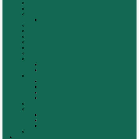
ИНСТРУМЕНТЫ
Комплекты гидравлических фильтров
КПП
КПП ZF 4WG200
ОСВЕТИТЕЛЬНЫЕ ПРИБОРЫ
ПОГРУЗЧИКИ
РАДИАТОРЫ
Ремни
САЛЬНИКИ
Стакан форсунки
ТРАЛЫ, ПРИЦЕПЫ, ПОЛУПРИЦЕПЫ
FUWA
YUEK
Фильтра
ФИЛЬТР ВОЗДУШНЫЙ
ФИЛЬТР ГИДРАВЛИЧЕСКИЙ
ФИЛЬТР МАСЛЯННЫЙ
ФИЛЬТР ТОПЛИВНЫЙ
ФИТИНГИ
Форсунки, плунжера, распылители.
Плунжерные пары
Распылители
Топливные форсунки
Разборка
Оплата и доставка