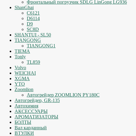
Фронтальный погрузчик SDLG LinGong LG936
ShanGhai
C6121
D6114
D9
SC8D
SHANTUI - SL50
TIANGONG
TIANGONG1
TIEMA
Tonly
TL859
Volvo
WEICHAI
XGMA
YTO
Zoomlion
Автогрейдер ZOOMLION PY180C
Автогрейдер, GR-135
Автохимия
АКСЕССУАРЫ
АРОМАТИЗАТОРЫ
БОЛТЫ
Вал карданный
ВТУЛКИ