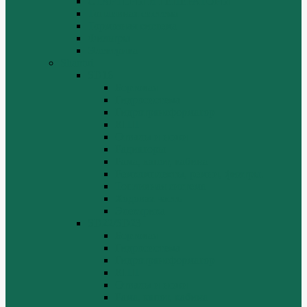
СТАРТЕРЫ И ГЕНЕРАТОРЫ
Топливная система
Тормозная система
Фильтры
Электрика
Shantui
SD16
Бортовая
Гидросистема
Гидротрансформатор
КПП
Отвалы и ножи
Радиаторы
Рама, капот, кабина
Ремкомплекты, ремни, филтры.
Топливная система
Ходовая часть
Электрика
SD22/SD23
Бортовая
Гидросистема
Гидротрансформатор
КПП
Отвалы и ножи
Рама, капот, кабина