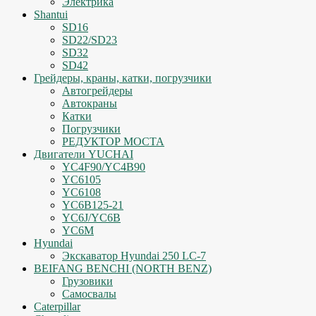
Электрика
Shantui
SD16
SD22/SD23
SD32
SD42
Грейдеры, краны, катки, погрузчики
Автогрейдеры
Автокраны
Катки
Погрузчики
РЕДУКТОР МОСТА
Двигатели YUCHAI
YC4F90/YC4B90
YC6105
YC6108
YC6B125-21
YC6J/YC6B
YC6M
Hyundai
Экскаватор Hyundai 250 LC-7
BEIFANG BENCHI (NORTH BENZ)
Грузовики
Самосвалы
Caterpillar