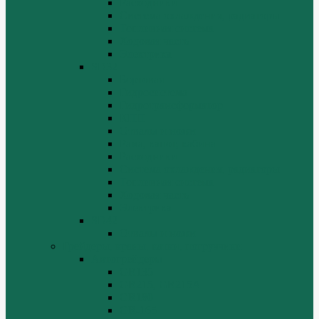
Расходники
Система охлаждения, радиаторы
Топливная система
Ходовая часть
Электрика
SD32
Бортовая
Гидросистема
Гидротрансформатор
КПП
Отвалы и ножи
Рама, капот, кабина
Расходники
Система охлаждения, радиаторы
Топливная система
Ходовая часть
Электрика
SD42
Отвалы и ножи
Грейдеры, краны, катки, погрузчики
Автогрейдеры
GR135
GR215, GR215A
GR180
GR-165