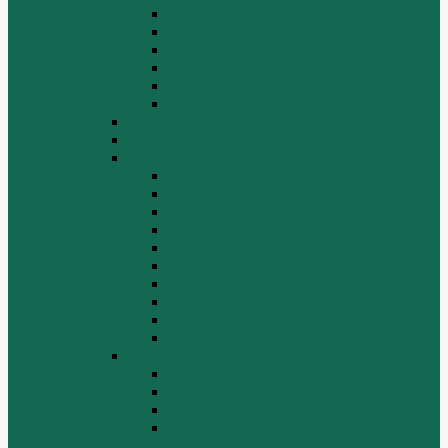
СТАРТЕРЫ ГЕНЕРАТОРЫ
СЦЕПЛЕНИЕ
ТОПЛИВНАЯ СИСТЕМА
ТОРМОЗНАЯ СИСТЕМА
Фильтры
Электрика
HOWO A7
HOWO ZZ5507
HOWO ZZ5707
Ведущий мост
Вспомогательные агрегаты двигателя
Кабина
Коробка передач
Муфта сцепления
Передняя и задняя подвески
Передняя ось и рулевой механизм
Рама кузова
Тормозная и воздушная системы
Электрооборудование
Каталог запчастей HOWO
ZF S6-120
Двигатель Euro 2
Двигатель ЕВРО-3
Дополнительное оборудование
двигателя