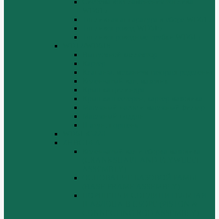
Система воспламенения топлива
WD615
Топливная аппаратура в сборе WD615
Топливопровод WD615
Топливопроводные трубки WD615
WD12/WD618
Выпускной коллектор
Картер
Клапаны, механизм газораспределения
Коленчатый вал, маховик
Крышка цилиндра
Крышка шестерен, картер маховика
Масляный насос и масляный фильтр
Масляный поддон
Шатун, поршень
WD615G220
ZHBG14-A
Коленчатый вал и сборка маховика
(CRANKSHAFT AND FLYWHEEL
ASSEMBLY)
ОСНОВАНИЕ БАЗОВОЙ РАМЫ
(BASE FRAME ASSEMBLY)
ПОРШЕНЬ И СОЕДИНИТЕЛЬНАЯ
ШАБЛОНА В СБОРЕ (PISTON &
CONNECTING ROD ASSEMBLY)