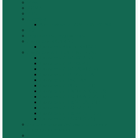
Volvo
XGMA
YTO
Zoomlion
Автогрейдер ZOOMLION PY180C
БОЛТЫ
Гидронасосы, гидромоторы
Двигатели RICARDO
Двигатель Ricardo K4102D
Двигатели ZH HUAFENGDONGLI
Двигатель ZH4100G2-5D
Двигатель ZH4100G43
Двигатель ZH4102G41 (L4)
Двигатель ZH410OG2-5A
Двигатель ZHAG1-8A
Двигатель ZHAZG1 (LZ1)
Двигатель ZHBG14-A (G75-L3)
Двигатель ZHBG14-A (G76-L1)
Двигатель ZHBG41 (JSLG1)
Двигатель ZHBG42 (L3)
Двигатель ZHBG44 (SDLG2)
Двигатель ZHBZG1 (LZ1)
Дополнительная система отопления и
кондиционирования
ДРОБИЛКИ