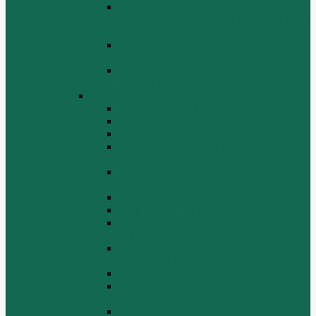
Поршень шатун вкладыши и кольца
Двигатель Хово HOWO WD 615 ЕВРО
3
Топливная система Двигатель HOWO
WD 615 ЕВРО 3
Электрооборудование Двигатель
HOWO WD 615 ЕВРО 3
Двигатель WP10
Блок цилиндров WP10
Впускной коллектор WP10
Выпускной коллектор WP10
Газораспределительный механизм
WP10
Головка цилиндра и крышка головки
цилиндра WP10
Коленчатый вал и маховик WP10
Компрессор WP10
Масляный насос и маслозаборник
WP10
Масляный охладитель и масляный
фильтр WP10
Насос системы охлаждения WP10
Насос системы охлаждения и
вентилятор WP10
Поддон блока цилиндров WP10