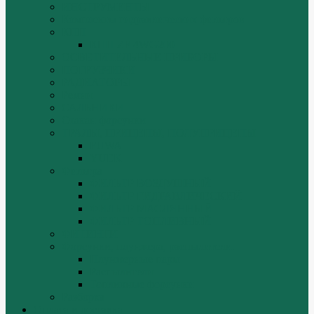
ИНСТРУМЕНТЫ
Комплекты гидравлических фильтров
КПП
КПП ZF 4WG200
ОСВЕТИТЕЛЬНЫЕ ПРИБОРЫ
ПОГРУЗЧИКИ
РАДИАТОРЫ
Ремни
САЛЬНИКИ
Стакан форсунки
ТРАЛЫ, ПРИЦЕПЫ, ПОЛУПРИЦЕПЫ
FUWA
YUEK
Фильтра
ФИЛЬТР ВОЗДУШНЫЙ
ФИЛЬТР ГИДРАВЛИЧЕСКИЙ
ФИЛЬТР МАСЛЯННЫЙ
ФИЛЬТР ТОПЛИВНЫЙ
ФИТИНГИ
Форсунки, плунжера, распылители.
Плунжерные пары
Распылители
Топливные форсунки
Разборка
Оплата и доставка