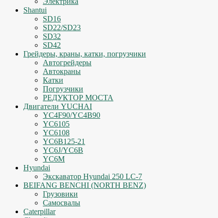
Электрика
Shantui
SD16
SD22/SD23
SD32
SD42
Грейдеры, краны, катки, погрузчики
Автогрейдеры
Автокраны
Катки
Погрузчики
РЕДУКТОР МОСТА
Двигатели YUCHAI
YC4F90/YC4B90
YC6105
YC6108
YC6B125-21
YC6J/YC6B
YC6M
Hyundai
Экскаватор Hyundai 250 LC-7
BEIFANG BENCHI (NORTH BENZ)
Грузовики
Самосвалы
Caterpillar