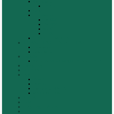
Автокраны
QY25K5
Катки
Погрузчики
LW300f
LW500F
WZ30-25
ZL50G
РЕДУКТОР МОСТА
BEIFANG BENCHI (NORTH BENZ)
Грузовики
Самосвалы
Changlin
Автогрейдеры Changlin PY165H, PY220H
ChengGong
DOOSAN
FAW
FAW J5
FAW J6
Двигатель FAW C6110
МАЗ-4380 FAW
FOTON
HZM
LongGong, LONKING
TIEMA