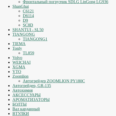
Фронтальный погрузчик SDLG LinGong LG936
ShanGhai
C6121
D6114
D9
SC8D
SHANTUI - SL50
TIANGONG
TIANGONG1
TIEMA
Tonly
TL859
Volvo
WEICHAI
XGMA
YTO
Zoomlion
Автогрейдер ZOOMLION PY180C
Автогрейдер, GR-135
Автохимия
АКСЕССУАРЫ
АРОМАТИЗАТОРЫ
БОЛТЫ
Вал карданный
ВТУЛКИ