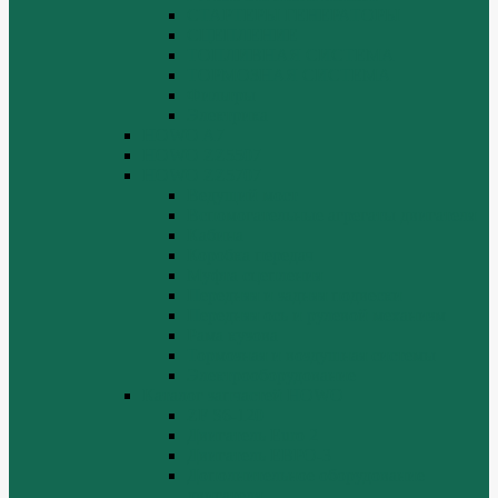
СТАРТЕРЫ ГЕНЕРАТОРЫ
СЦЕПЛЕНИЕ
ТОПЛИВНАЯ СИСТЕМА
ТОРМОЗНАЯ СИСТЕМА
Фильтры
Электрика
HOWO A7
HOWO ZZ5507
HOWO ZZ5707
Ведущий мост
Вспомогательные агрегаты двигателя
Кабина
Коробка передач
Муфта сцепления
Передняя и задняя подвески
Передняя ось и рулевой механизм
Рама кузова
Тормозная и воздушная системы
Электрооборудование
Каталог запчастей HOWO
ZF S6-120
Двигатель Euro 2
Двигатель ЕВРО-3
Дополнительное оборудование
двигателя