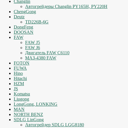
Changlin
Автогрейдеры Changlin PY165H, PY220H
ChengGong
Deutz
TD226B-6G
DongFeng
DOOSAN
FAW
FAW J5
FAW J6
Двигатель FAW C6110
МАЗ-4380 FAW
FOTON
FUWA
Hino
Hitachi
HZM
JS
Komatsu
Liugong
LongGong, LONKING
MAN
NORTH BENZ
SDLG LinGong
Автогрейдер SDLG LGG8180