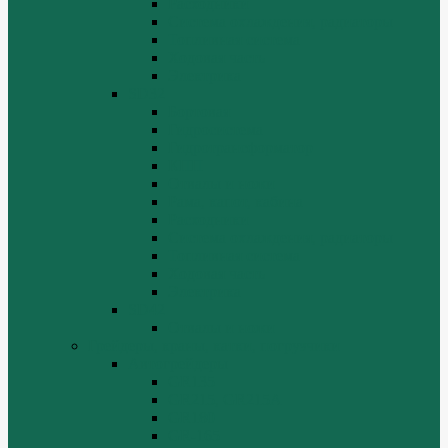
Расходники
Система охлаждения, радиаторы
Топливная система
Ходовая часть
Электрика
SD32
Бортовая
Гидросистема
Гидротрансформатор
КПП
Отвалы и ножи
Рама, капот, кабина
Расходники
Система охлаждения, радиаторы
Топливная система
Ходовая часть
Электрика
SD42
Отвалы и ножи
Грейдеры, краны, катки, погрузчики
Автогрейдеры
GR135
GR215, GR215A
GR180
GR-165