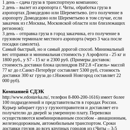
1 день – сдача груза в транспортную компанию;
2 день – вылет из аэропорта г. Читы, обработка груза в
аэропортах Домодедово или Шереметьево. (его получение в
аэропорту Домодедово или Шереметьево в том случае, если
заказчик из г.Москвы, Московской области или близлежащих
регионов);
3 день – отправка груза в город заказчика, его получение в
грузовом терминале местного аэропорта (через 3 часа после
посадки самолета).
Самый быстрый, но и самый дорогой способ. Минимальный
вес отправки и минимальная стоимость у Аэрофлота - 25 кг и
1800 руб., у S7 - 15 кг и 2300 руб. (Примеры доставок:
стоимость доставки блока цилиндров ISF2.8 «Газель» массой
77 кг до г.Санкт-Петербург составляет 5300 руб, стоимость
доставки 300 кг груза до г.Нижний Новгород составляет 22
000 руб).
Компанией СДЭК
http://www.edostavka.ru/, телефон 8-800-200-1616) имеет более
100 подразделений и представительств в городах России.
Курьер забирает груз у грузоотправителя и доставляет его
получателю до дверей за умеренную плату. Перевозки
осуществляются комбинированным способом - авиационным,
железнодорожным, автомобильным транспортом. Сроки
доставки грузов до всех крупных городов из г.Читы – 3-5