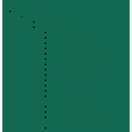
Меню
каталог товаров
Двигатели WEICHAI
WEICHAI ZH4102
WD10/WD615 (EURO-2)
Блок цилиндров (1)
Блок цилиндров (2)
Блок цилиндров (3)
Блок цилиндров (4)
Водяной насос, вентилятор
Воздуховод компрессора WD615
Воздушный компрессор WD615
Генератор, стартер WD615
Головка блока цилиндров WD615
Коленчатый вал
Коллектор подачи воздуха WD615
Масляные фильтры WD615
Масляный насос, фильтр
маслоприемника WD615
Масляный поддон WD615
Поршень в сборе WD615
Распределительный вал, клапана
WD615
Ролик WD615