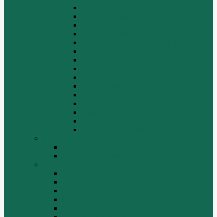
Задний мост
Карданный вал
КПП
КПП FULLER
КПП.ZF 5S-111GP, 5S-150GP,4S-130GP.
Кузов/Кабина
Механизм подвески
Передний мост
Рама
Рулевой механизм
Средний мост.
Сцепление
Тормозная система.
Ходовая часть
Электрооборудование
LuGong
Двигатель 4DW81-37
Двигатель YT4B2Z-24
SEM
Автогрейдер SEM 919
Автогрейдер SEM 922
Бульдозер SEM 816
Бульдозер SEM 822
Дорожный каток SEM 512
Погрузчик SEM 630