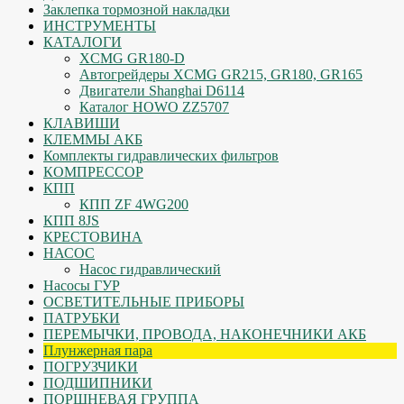
Заклепка тормозной накладки
ИНСТРУМЕНТЫ
КАТАЛОГИ
XCMG GR180-D
Автогрейдеры XCMG GR215, GR180, GR165
Двигатели Shanghai D6114
Каталог HOWO ZZ5707
КЛАВИШИ
КЛЕММЫ АКБ
Комплекты гидравлических фильтров
КОМПРЕССОР
КПП
КПП ZF 4WG200
КПП 8JS
КРЕСТОВИНА
НАСОС
Насос гидравлический
Насосы ГУР
ОСВЕТИТЕЛЬНЫЕ ПРИБОРЫ
ПАТРУБКИ
ПЕРЕМЫЧКИ, ПРОВОДА, НАКОНЕЧНИКИ АКБ
Плунжерная пара
ПОГРУЗЧИКИ
ПОДШИПНИКИ
ПОРШНЕВАЯ ГРУППА