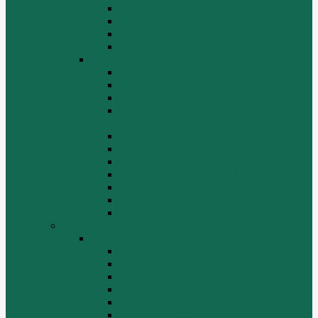
Топливная система WP10
Шатун и поршень WP10
Шкив натяжной WP10
Электрооборудование WP10
Двигатель WP12
Блок цилиндров WP12
Впускная система WP12
Выхлопная система WP12
Газораспределительный механизм
WP12
Крышка цилиндра в сборе WP12
Маховик коленвала WP12
Ременный привод WP12
Топливная система WP12
Форсунка WP12
Шатун и поршень WP12
Шестеренчатый привод WP12
HOWO
HOWO
ДВИГАТЕЛЬ
КАРДАННЫЕ ВАЛЫ
КПП
КУЗОВ И КАБИНА
ПОДВЕСКА
РУЛЕВОЙ МЕХАНИЗМ