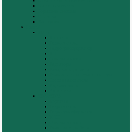
СТАРТЕРЫ И ГЕНЕРАТОРЫ
Топливная система
Тормозная система
Фильтры
Электрика
Shantui
SD16
Бортовая
Гидросистема
Гидротрансформатор
КПП
Отвалы и ножи
Радиаторы
Рама, капот, кабина
Ремкомплекты, ремни, филтры.
Топливная система
Ходовая часть
Электрика
SD22/SD23
Бортовая
Гидросистема
Гидротрансформатор
КПП
Отвалы и ножи
Рама, капот, кабина