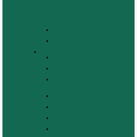
СБОРКА ТОПЛИВНОГО
ИНЖЕКТОРА (FUEL SYSTEM
ASSEMMBLY, FUFL INJECTION
PUMP ASSEMBLY, FUEL INJECTOR
ASSEMBIY)
СИСТЕМА ВЫПУСКА СИСТЕМЫ
(EXHAUST SYSTEM ASSEMBLY)
СИСТЕМА ОХЛАЖДЕНИЯ В СБОРЕ
(COOLING SYSTEM ASSEMBLY)
Двигатель WD 615 ЕВРО 3
Блок цилиндров Двигатель WD 615
ЕВРО 3
Впускная и выпускная системы
Двигатель HOWO WD 615 ЕВРО 3
Головка цилиндра и механизм
газораспределения Двигатель HOWO
WD 615 ЕВРО 3
Коленвал и маховик Двигатель HOWO
WD 615 ЕВРО 3
Компрессор Двигатель HOWO WD 615
ЕВРО 3
Масляный насос и фильтр Двигатель
HOWO WD 615 ЕВРО 3
Масляный поддон Двигатель HOWO
WD 615 ЕВРО 3