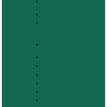
СБОРКА СИСТЕМЫ СМАЗКИ
НЕФТИ (LUBRICATING OIL
SYSTEM ASSEMBLY)
СИСТЕМА СИСТЕМЫ ВОЗДУХА
(AIR INTAKE SYSTEM ASSEMBLY)
ТУРБОЧАРГЕР И ЕГО СИСТЕМА
СМАЗКИ СМАЗКИ
(TURBOCHARGER AND ITS
LUBRICATING OIL SYSTEM
ASSEMBLY)
ЭЛЕКТРИЧЕСКАЯ СИСТЕМА В
СБОРЕ (ELECTRICAL SYSTEM
ASSEMBLY)
БЛОК ЦИЛИНДРОВ (CYLINDER
BLOCK ASSEMBLY)
ГОЛОВКА ЦИЛИНДРА В СБОРЕ
(CYLINDER HEAD ASSEMBLY )
СБОРКА ВОЗДУХА В СБОРЕ (AIR
COMREMBLY ASSEMBLY)
СБОРКА ПИТАНИЯ (CLUTCH AND
POWER TAKE-OFF ASSEMBLEY)
СБОРКА РАСПРЕДВАЛА
(CAMSHAFT ASSEMBLY)
СБОРКА ТОПЛИВНОЙ СИСТЕМЫ,
СБОРКА ТОПЛИВНОГО НАСОСА,