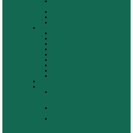
Система воспламенения топлива
WD615
Топливная аппаратура в сборе WD615
Топливопровод WD615
Топливопроводные трубки WD615
WD12/WD618
Выпускной коллектор
Картер
Клапаны, механизм газораспределения
Коленчатый вал, маховик
Крышка цилиндра
Крышка шестерен, картер маховика
Масляный насос и масляный фильтр
Масляный поддон
Шатун, поршень
WD615G220
ZHBG14-A
Коленчатый вал и сборка маховика
(CRANKSHAFT AND FLYWHEEL
ASSEMBLY)
ОСНОВАНИЕ БАЗОВОЙ РАМЫ
(BASE FRAME ASSEMBLY)
ПОРШЕНЬ И СОЕДИНИТЕЛЬНАЯ
ШАБЛОНА В СБОРЕ (PISTON &
CONNECTING ROD ASSEMBLY)