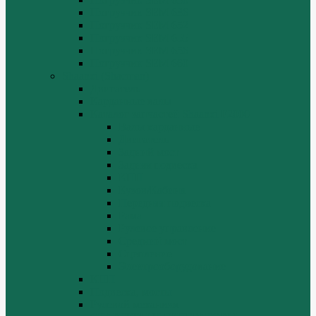
Погрузчик SEM 636
Погрузчик SEM 652
Погрузчик SEM 655
Погрузчик SEM 656
Погрузчик SEM 660
Shaanxi (Shacman)
Двигатель
Карданные валы
Каталог запчастей Shaanxi F2000
Валы карданные
Двигатель
Задний мост
Задняя подвеска
КПП
Кузов/Кабина
Передняя подвеска
Рама
Рулевое управление
Средний мост
Сцепление
Электрооборудование
КПП
Подвеска, мосты
Рулевой механизм