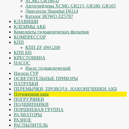
XCMG GR180-D
Автогрейдеры XCMG GR215, GR180, GR165
Двигатели Shanghai D6114
Каталог HOWO ZZ5707
КЛАВИШИ
КЛЕММЫ АКБ
Комплекты гидравлических фильтров
КОМПРЕССОР
КПП
КПП ZF 4WG200
КПП 8JS
КРЕСТОВИНА
НАСОС
Насос гидравлический
Насосы ГУР
ОСВЕТИТЕЛЬНЫЕ ПРИБОРЫ
ПАТРУБКИ
ПЕРЕМЫЧКИ, ПРОВОДА, НАКОНЕЧНИКИ АКБ
Плунжерная пара
ПОГРУЗЧИКИ
ПОДШИПНИКИ
ПОРШНЕВАЯ ГРУППА
РАДИАТОРЫ
РАЗНОЕ
РАСПЫЛИТЕЛЬ