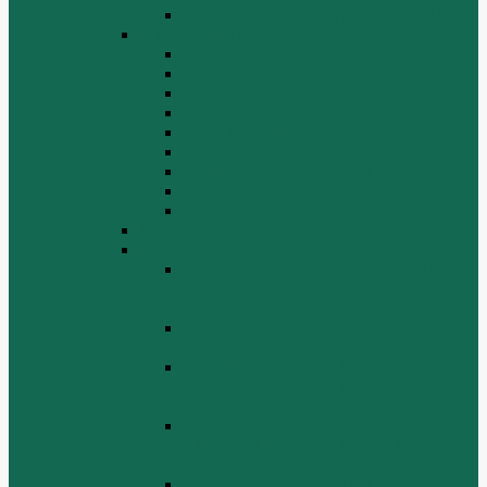
Топливопроводные трубки WD615
WD12/WD618
Выпускной коллектор
Картер
Клапаны, механизм газораспределения
Коленчатый вал, маховик
Крышка цилиндра
Крышка шестерен, картер маховика
Масляный насос и масляный фильтр
Масляный поддон
Шатун, поршень
WD615G220
ZHBG14-A
Коленчатый вал и сборка маховика
(CRANKSHAFT AND FLYWHEEL
ASSEMBLY)
ОСНОВАНИЕ БАЗОВОЙ РАМЫ
(BASE FRAME ASSEMBLY)
ПОРШЕНЬ И СОЕДИНИТЕЛЬНАЯ
ШАБЛОНА В СБОРЕ (PISTON &
CONNECTING ROD ASSEMBLY)
СБОРКА СИСТЕМЫ СМАЗКИ
НЕФТИ (LUBRICATING OIL
SYSTEM ASSEMBLY)
СИСТЕМА СИСТЕМЫ ВОЗДУХА