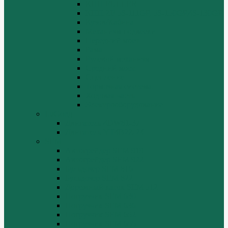
КПП FULLER
КПП.ZF 5S-111GP, 5S-150GP,4S-130GP.
Кузов/Кабина
Механизм подвески
Передний мост
Рама
Рулевой механизм
Средний мост.
Сцепление
Тормозная система.
Ходовая часть
Электрооборудование
LuGong
Двигатель 4DW81-37
Двигатель YT4B2Z-24
SEM
Автогрейдер SEM 919
Автогрейдер SEM 922
Бульдозер SEM 816
Бульдозер SEM 822
Дорожный каток SEM 512
Погрузчик SEM 630
Погрузчик SEM 636
Погрузчик SEM 652
Погрузчик SEM 655