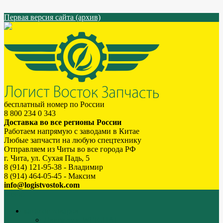
Первая версия сайта (архив)
бесплатный номер по России
8 800 234 0 343
Доставка во все регионы России
Работаем напрямую с заводами в Китае
Любые запчасти на любую спецтехнику
Отправляем из Читы во все города РФ
г. Чита, ул. Сухая Падь, 5
8 (914) 121-95-38 - Владимир
8 (914) 464-05-45 - Максим
info@logistvostok.com
Меню
каталог товаров
Двигатели WEICHAI