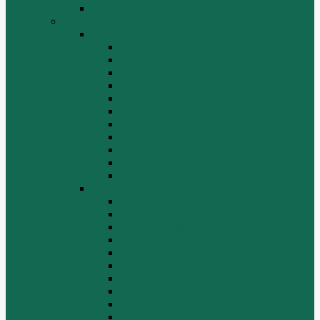
Электрика
Shantui
SD16
Бортовая
Гидросистема
Гидротрансформатор
КПП
Отвалы и ножи
Радиаторы
Рама, капот, кабина
Ремкомплекты, ремни, филтры.
Топливная система
Ходовая часть
Электрика
SD22/SD23
Бортовая
Гидросистема
Гидротрансформатор
КПП
Отвалы и ножи
Рама, капот, кабина
Расходники
Система охлаждения, радиаторы
Топливная система
Ходовая часть