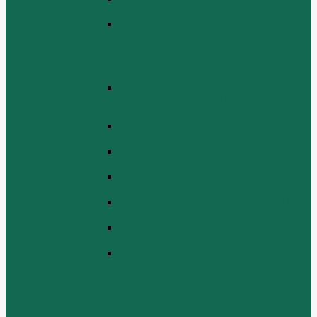
(AIR INTAKE SYSTEM ASSEMBLY)
ТУРБОЧАРГЕР И ЕГО СИСТЕМА
СМАЗКИ СМАЗКИ
(TURBOCHARGER AND ITS
LUBRICATING OIL SYSTEM
ASSEMBLY)
ЭЛЕКТРИЧЕСКАЯ СИСТЕМА В
СБОРЕ (ELECTRICAL SYSTEM
ASSEMBLY)
БЛОК ЦИЛИНДРОВ (CYLINDER
BLOCK ASSEMBLY)
ГОЛОВКА ЦИЛИНДРА В СБОРЕ
(CYLINDER HEAD ASSEMBLY )
СБОРКА ВОЗДУХА В СБОРЕ (AIR
COMREMBLY ASSEMBLY)
СБОРКА ПИТАНИЯ (CLUTCH AND
POWER TAKE-OFF ASSEMBLEY)
СБОРКА РАСПРЕДВАЛА
(CAMSHAFT ASSEMBLY)
СБОРКА ТОПЛИВНОЙ СИСТЕМЫ,
СБОРКА ТОПЛИВНОГО НАСОСА,
СБОРКА ТОПЛИВНОГО
ИНЖЕКТОРА (FUEL SYSTEM
ASSEMMBLY, FUFL INJECTION
PUMP ASSEMBLY, FUEL INJECTOR