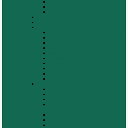
ТОРМОЗНАЯ СИСТЕМА
Фильтры
Электрика
HOWO A7
HOWO ZZ5507
HOWO ZZ5707
Ведущий мост
Вспомогательные агрегаты двигателя
Кабина
Коробка передач
Муфта сцепления
Передняя и задняя подвески
Передняя ось и рулевой механизм
Рама кузова
Тормозная и воздушная системы
Электрооборудование
Каталог запчастей HOWO
ZF S6-120
Двигатель Euro 2
Двигатель ЕВРО-3
Дополнительное оборудование
двигателя
Задний мост
Карданный вал
КПП