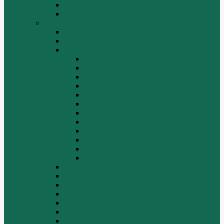
Погрузчик SEM 656
Погрузчик SEM 660
Shaanxi (Shacman)
Двигатель
Карданные валы
Каталог запчастей Shaanxi F2000
Валы карданные
Двигатель
Задний мост
Задняя подвеска
КПП
Кузов/Кабина
Передняя подвеска
Рама
Рулевое управление
Средний мост
Сцепление
Электрооборудование
КПП
Подвеска, мосты
Рулевой механизм
СТАРТЕРЫ И ГЕНЕРАТОРЫ
Топливная система
Тормозная система
Фильтры