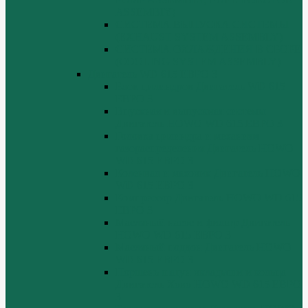
ASSEMBIY)
СИСТЕМА ВЫПУСКА СИСТЕМЫ
(EXHAUST SYSTEM ASSEMBLY)
СИСТЕМА ОХЛАЖДЕНИЯ В СБОРЕ
(COOLING SYSTEM ASSEMBLY)
Двигатель WD 615 ЕВРО 3
Блок цилиндров Двигатель WD 615
ЕВРО 3
Впускная и выпускная системы
Двигатель HOWO WD 615 ЕВРО 3
Головка цилиндра и механизм
газораспределения Двигатель HOWO
WD 615 ЕВРО 3
Коленвал и маховик Двигатель HOWO
WD 615 ЕВРО 3
Компрессор Двигатель HOWO WD 615
ЕВРО 3
Масляный насос и фильтр Двигатель
HOWO WD 615 ЕВРО 3
Масляный поддон Двигатель HOWO
WD 615 ЕВРО 3
Поршень шатун вкладыши и кольца
Двигатель Хово HOWO WD 615 ЕВРО
3