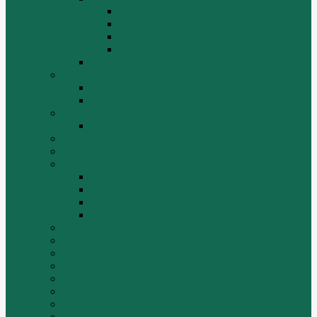
LW300f
LW500F
WZ30-25
ZL50G
РЕДУКТОР МОСТА
BEIFANG BENCHI (NORTH BENZ)
Грузовики
Самосвалы
Changlin
Автогрейдеры Changlin PY165H, PY220H
ChengGong
DOOSAN
FAW
FAW J5
FAW J6
Двигатель FAW C6110
МАЗ-4380 FAW
FOTON
HZM
LongGong, LONKING
TIEMA
Volvo
XGMA
YTO
Zoomlion