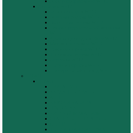
Электрооборудование WP10
Двигатель WP12
Блок цилиндров WP12
Впускная система WP12
Выхлопная система WP12
Газораспределительный механизм
WP12
Крышка цилиндра в сборе WP12
Маховик коленвала WP12
Ременный привод WP12
Топливная система WP12
Форсунка WP12
Шатун и поршень WP12
Шестеренчатый привод WP12
HOWO
HOWO
ДВИГАТЕЛЬ
КАРДАННЫЕ ВАЛЫ
КПП
КУЗОВ И КАБИНА
ПОДВЕСКА
РУЛЕВОЙ МЕХАНИЗМ
СТАРТЕРЫ ГЕНЕРАТОРЫ
СЦЕПЛЕНИЕ
ТОПЛИВНАЯ СИСТЕМА