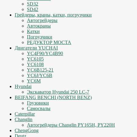
SD32
SD42
Грейдеры, краны, катки, погрузчики
Автогрейдеры
Автокраны
Катки
Погрузчики
РЕДУКТОР МОСТА
Двигатели YUCHAI
YC4F90/YC4B90
YC6105
YC6108
YC6B125-21
YC6J/YC6B
YC6M
Hyundai
Экскаватор Hyundai 250 LC-7
BEIFANG BENCHI (NORTH BENZ)
Грузовики
Самосвалы
Caterpillar
Changlin
Автогрейдеры Changlin PY165H, PY220H
ChengGong
Deutz