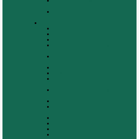
Топливная система Двигатель HOWO
WD 615 ЕВРО 3
Электрооборудование Двигатель
HOWO WD 615 ЕВРО 3
Двигатель WP10
Блок цилиндров WP10
Впускной коллектор WP10
Выпускной коллектор WP10
Газораспределительный механизм
WP10
Головка цилиндра и крышка головки
цилиндра WP10
Коленчатый вал и маховик WP10
Компрессор WP10
Масляный насос и маслозаборник
WP10
Масляный охладитель и масляный
фильтр WP10
Насос системы охлаждения WP10
Насос системы охлаждения и
вентилятор WP10
Поддон блока цилиндров WP10
Топливная система WP10
Шатун и поршень WP10
Шкив натяжной WP10