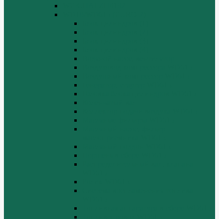
WEICHAI ZH4102
WD10/WD615 (EURO-2)
Блок цилиндров (1)
Блок цилиндров (2)
Блок цилиндров (3)
Блок цилиндров (4)
Водяной насос, вентилятор
Воздуховод компрессора WD615
Воздушный компрессор WD615
Генератор, стартер WD615
Головка блока цилиндров WD615
Коленчатый вал
Коллектор подачи воздуха WD615
Масляные фильтры WD615
Масляный насос, фильтр
маслоприемника WD615
Масляный поддон WD615
Поршень в сборе WD615
Распределительный вал, клапана
WD615
Ролик WD615
Система воспламенения топлива
WD615
Топливная аппаратура в сборе WD615
Топливопровод WD615