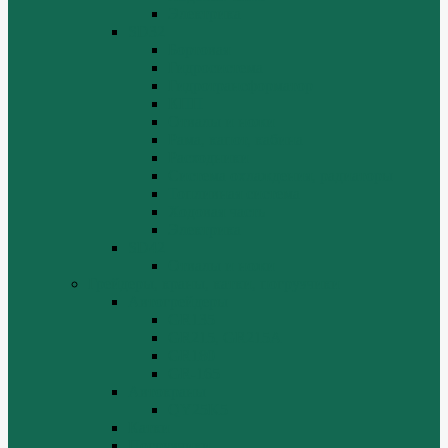
Электрика
SD32
Бортовая
Гидросистема
Гидротрансформатор
КПП
Отвалы и ножи
Рама, капот, кабина
Расходники
Система охлаждения, радиаторы
Топливная система
Ходовая часть
Электрика
SD42
Отвалы и ножи
Грейдеры, краны, катки, погрузчики
Автогрейдеры
GR135
GR215, GR215A
GR180
GR-165
Автокраны
QY25K5
Катки
Погрузчики