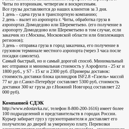
Читы по вторникам, четвергам и воскресеньям.
Все грузы доставляются до наших клиентов за 3 дня.
1 день – сдача груза в транспортную компанию;
2 день – вылет из аэропорта г. Читы, обработка груза в
аэропортах Домодедово или Шереметьево. (его получение в
аэропорту Домодедово или Шереметьево в том случае, если
заказчик из г.Москвы, Московской области или близлежащих
регионов);
3 день – отправка груза в город заказчика, его получение в
грузовом терминале местного аэропорта (через 3 часа после
посадки самолета).
Самый быстрый, но и самый дорогой способ. Минимальный
вес отправки и минимальная стоимость у Аэрофлота - 25 кг и
1800 руб., у S7 - 15 кг и 2300 руб. (Примеры доставок:
стоимость доставки блока цилиндров ISF2.8 «Газель» массой
77 кг до г.Санкт-Петербург составляет 5300 руб, стоимость
доставки 300 кг груза до г.Нижний Новгород составляет 22
000 руб).
Компанией СДЭК
http://www.edostavka.ru/, телефон 8-800-200-1616) имеет более
100 подразделений и представительств в городах России.
Курьер забирает груз у грузоотправителя и доставляет его
получателю до дверей за умеренную плату. Перевозки