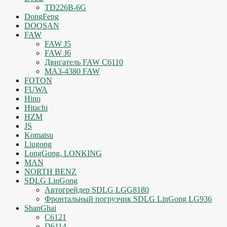
TD226B-6G
DongFeng
DOOSAN
FAW
FAW J5
FAW J6
Двигатель FAW C6110
МАЗ-4380 FAW
FOTON
FUWA
Hino
Hitachi
HZM
JS
Komatsu
Liugong
LongGong, LONKING
MAN
NORTH BENZ
SDLG LinGong
Автогрейдер SDLG LGG8180
Фронтальный погрузчик SDLG LinGong LG936
ShanGhai
C6121
D6114