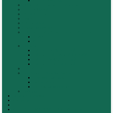
КПП ZF 4WG200
ОСВЕТИТЕЛЬНЫЕ ПРИБОРЫ
ПОГРУЗЧИКИ
РАДИАТОРЫ
Ремни
САЛЬНИКИ
Стакан форсунки
ТРАЛЫ, ПРИЦЕПЫ, ПОЛУПРИЦЕПЫ
FUWA
YUEK
Фильтра
ФИЛЬТР ВОЗДУШНЫЙ
ФИЛЬТР ГИДРАВЛИЧЕСКИЙ
ФИЛЬТР МАСЛЯННЫЙ
ФИЛЬТР ТОПЛИВНЫЙ
ФИТИНГИ
Форсунки, плунжера, распылители.
Плунжерные пары
Распылители
Топливные форсунки
Разборка
Оплата и доставка
Контакты
|
ИНТЕРНЕТ МАГАЗИН - АКТУАЛЬНЫЕ ЦЕНЫ И