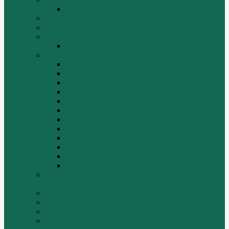
Автогрейдер ZOOMLION PY180C
БОЛТЫ
Гидронасосы, гидромоторы
Двигатели RICARDO
Двигатель Ricardo K4102D
Двигатели ZH HUAFENGDONGLI
Двигатель ZH4100G2-5D
Двигатель ZH4100G43
Двигатель ZH4102G41 (L4)
Двигатель ZH410OG2-5A
Двигатель ZHAG1-8A
Двигатель ZHAZG1 (LZ1)
Двигатель ZHBG14-A (G75-L3)
Двигатель ZHBG14-A (G76-L1)
Двигатель ZHBG41 (JSLG1)
Двигатель ZHBG42 (L3)
Двигатель ZHBG44 (SDLG2)
Двигатель ZHBZG1 (LZ1)
Дополнительная система отопления и
кондиционирования
ДРОБИЛКИ
ИНСТРУМЕНТЫ
Комплекты гидравлических фильтров
КПП