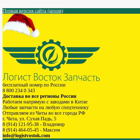
Первая версия сайта (архив)
бесплатный номер по России
8 800 234 0 343
Доставка во все регионы России
Работаем напрямую с заводами в Китае
Любые запчасти на любую спецтехнику
Отправляем из Читы во все города РФ
г. Чита, ул. Сухая Падь, 5
8 (914) 121-95-38 - Владимир
8 (914) 464-05-45 - Максим
info@logistvostok.com