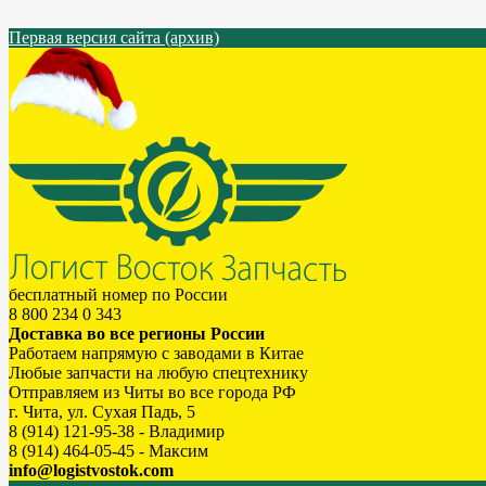
Первая версия сайта (архив)
бесплатный номер по России
8 800 234 0 343
Доставка во все регионы России
Работаем напрямую с заводами в Китае
Любые запчасти на любую спецтехнику
Отправляем из Читы во все города РФ
г. Чита, ул. Сухая Падь, 5
8 (914) 121-95-38 - Владимир
8 (914) 464-05-45 - Максим
info@logistvostok.com