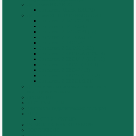
Двигатели RICARDO
Двигатель Ricardo K4102D
Двигатели ZH HUAFENGDONGLI
Двигатель ZH4100G2-5D
Двигатель ZH4100G43
Двигатель ZH4102G41 (L4)
Двигатель ZH410OG2-5A
Двигатель ZHAG1-8A
Двигатель ZHAZG1 (LZ1)
Двигатель ZHBG14-A (G75-L3)
Двигатель ZHBG14-A (G76-L1)
Двигатель ZHBG41 (JSLG1)
Двигатель ZHBG42 (L3)
Двигатель ZHBG44 (SDLG2)
Двигатель ZHBZG1 (LZ1)
Дополнительная система отопления и
кондиционирования
ДРОБИЛКИ
ИНСТРУМЕНТЫ
Комплекты гидравлических фильтров
КПП
КПП ZF 4WG200
ОСВЕТИТЕЛЬНЫЕ ПРИБОРЫ
ПОГРУЗЧИКИ
РАДИАТОРЫ