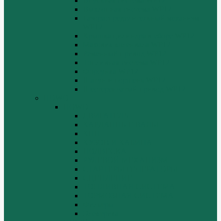
Впускная система WP12
Выхлопная система WP12
Газораспределительный механизм
WP12
Крышка цилиндра в сборе WP12
Маховик коленвала WP12
Ременный привод WP12
Топливная система WP12
Форсунка WP12
Шатун и поршень WP12
Шестеренчатый привод WP12
HOWO
HOWO
ДВИГАТЕЛЬ
КАРДАННЫЕ ВАЛЫ
КПП
КУЗОВ И КАБИНА
ПОДВЕСКА
РУЛЕВОЙ МЕХАНИЗМ
СТАРТЕРЫ ГЕНЕРАТОРЫ
СЦЕПЛЕНИЕ
ТОПЛИВНАЯ СИСТЕМА
ТОРМОЗНАЯ СИСТЕМА
Фильтры
Электрика