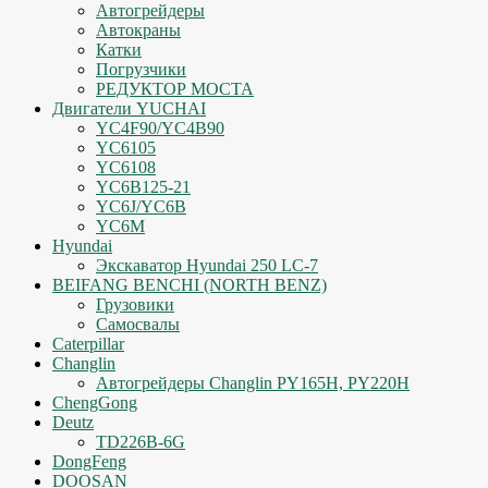
Автогрейдеры
Автокраны
Катки
Погрузчики
РЕДУКТОР МОСТА
Двигатели YUCHAI
YC4F90/YC4B90
YC6105
YC6108
YC6B125-21
YC6J/YC6B
YC6M
Hyundai
Экскаватор Hyundai 250 LC-7
BEIFANG BENCHI (NORTH BENZ)
Грузовики
Самосвалы
Caterpillar
Changlin
Автогрейдеры Changlin PY165H, PY220H
ChengGong
Deutz
TD226B-6G
DongFeng
DOOSAN