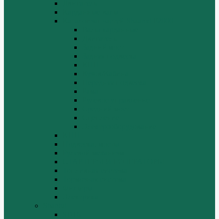
Двигатель
Карданные валы
Каталог запчастей Shaanxi F2000
Валы карданные
Двигатель
Задний мост
Задняя подвеска
КПП
Кузов/Кабина
Передняя подвеска
Рама
Рулевое управление
Средний мост
Сцепление
Электрооборудование
КПП
Подвеска, мосты
Рулевой механизм
СТАРТЕРЫ И ГЕНЕРАТОРЫ
Топливная система
Тормозная система
Фильтры
Электрика
Shantui
SD16