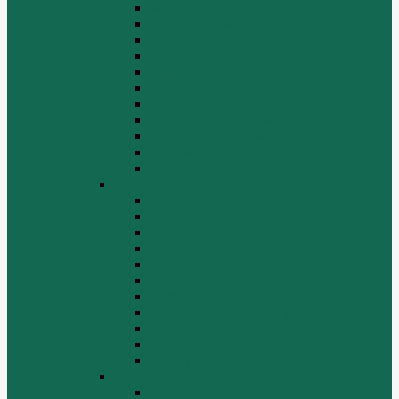
Бортовая
Гидросистема
Гидротрансформатор
КПП
Отвалы и ножи
Радиаторы
Рама, капот, кабина
Ремкомплекты, ремни, филтры.
Топливная система
Ходовая часть
Электрика
SD22/SD23
Бортовая
Гидросистема
Гидротрансформатор
КПП
Отвалы и ножи
Рама, капот, кабина
Расходники
Система охлаждения, радиаторы
Топливная система
Ходовая часть
Электрика
SD32
Бортовая