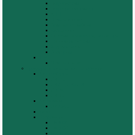
Гидросистема
Гидротрансформатор
КПП
Отвалы и ножи
Рама, капот, кабина
Расходники
Система охлаждения, радиаторы
Топливная система
Ходовая часть
Электрика
SD42
Отвалы и ножи
Грейдеры, краны, катки, погрузчики
Автогрейдеры
GR135
GR215, GR215A
GR180
GR-165
Автокраны
QY25K5
Катки
Погрузчики
LW300f
LW500F
WZ30-25