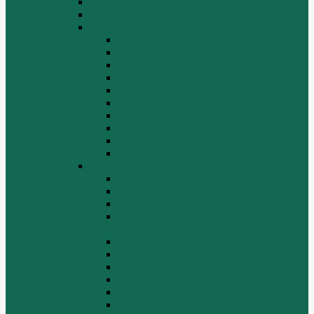
HOWO A7
HOWO ZZ5507
HOWO ZZ5707
Ведущий мост
Вспомогательные агрегаты двигателя
Кабина
Коробка передач
Муфта сцепления
Передняя и задняя подвески
Передняя ось и рулевой механизм
Рама кузова
Тормозная и воздушная системы
Электрооборудование
Каталог запчастей HOWO
ZF S6-120
Двигатель Euro 2
Двигатель ЕВРО-3
Дополнительное оборудование
двигателя
Задний мост
Карданный вал
КПП
КПП FULLER
КПП.ZF 5S-111GP, 5S-150GP,4S-130GP.
Кузов/Кабина