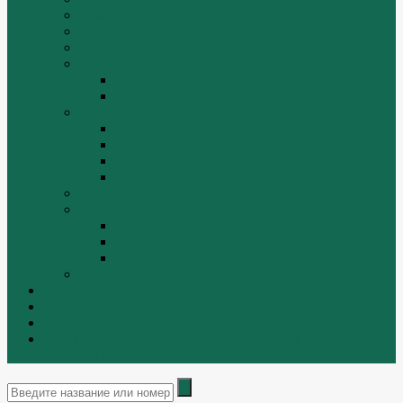
Ремни
САЛЬНИКИ
Стакан форсунки
ТРАЛЫ, ПРИЦЕПЫ, ПОЛУПРИЦЕПЫ
FUWA
YUEK
Фильтра
ФИЛЬТР ВОЗДУШНЫЙ
ФИЛЬТР ГИДРАВЛИЧЕСКИЙ
ФИЛЬТР МАСЛЯННЫЙ
ФИЛЬТР ТОПЛИВНЫЙ
ФИТИНГИ
Форсунки, плунжера, распылители.
Плунжерные пары
Распылители
Топливные форсунки
Разборка
Оплата и доставка
Контакты
|
ИНТЕРНЕТ МАГАЗИН - АКТУАЛЬНЫЕ ЦЕНЫ И
ОСТАТКИ