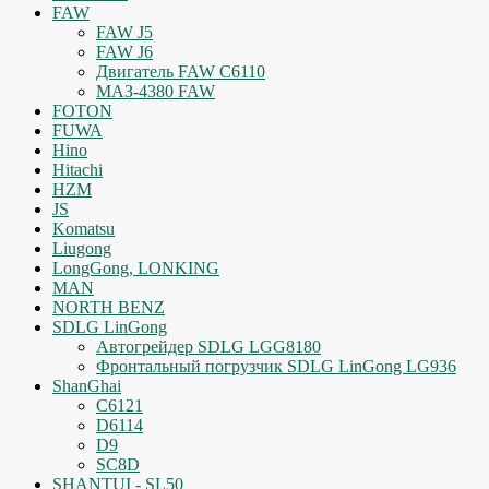
FAW
FAW J5
FAW J6
Двигатель FAW C6110
МАЗ-4380 FAW
FOTON
FUWA
Hino
Hitachi
HZM
JS
Komatsu
Liugong
LongGong, LONKING
MAN
NORTH BENZ
SDLG LinGong
Автогрейдер SDLG LGG8180
Фронтальный погрузчик SDLG LinGong LG936
ShanGhai
C6121
D6114
D9
SC8D
SHANTUI - SL50