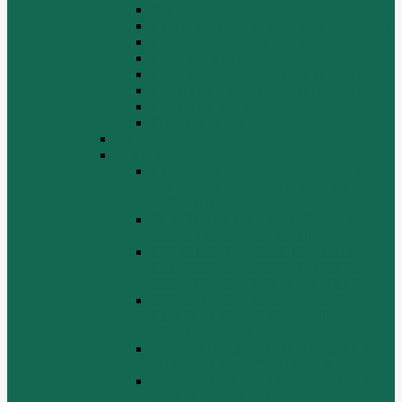
Картер
Клапаны, механизм газораспределения
Коленчатый вал, маховик
Крышка цилиндра
Крышка шестерен, картер маховика
Масляный насос и масляный фильтр
Масляный поддон
Шатун, поршень
WD615G220
ZHBG14-A
Коленчатый вал и сборка маховика
(CRANKSHAFT AND FLYWHEEL
ASSEMBLY)
ОСНОВАНИЕ БАЗОВОЙ РАМЫ
(BASE FRAME ASSEMBLY)
ПОРШЕНЬ И СОЕДИНИТЕЛЬНАЯ
ШАБЛОНА В СБОРЕ (PISTON &
CONNECTING ROD ASSEMBLY)
СБОРКА СИСТЕМЫ СМАЗКИ
НЕФТИ (LUBRICATING OIL
SYSTEM ASSEMBLY)
СИСТЕМА СИСТЕМЫ ВОЗДУХА
(AIR INTAKE SYSTEM ASSEMBLY)
ТУРБОЧАРГЕР И ЕГО СИСТЕМА
СМАЗКИ СМАЗКИ