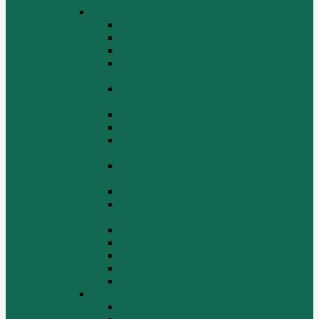
Двигатель WP10
Блок цилиндров WP10
Впускной коллектор WP10
Выпускной коллектор WP10
Газораспределительный механизм
WP10
Головка цилиндра и крышка головки
цилиндра WP10
Коленчатый вал и маховик WP10
Компрессор WP10
Масляный насос и маслозаборник
WP10
Масляный охладитель и масляный
фильтр WP10
Насос системы охлаждения WP10
Насос системы охлаждения и
вентилятор WP10
Поддон блока цилиндров WP10
Топливная система WP10
Шатун и поршень WP10
Шкив натяжной WP10
Электрооборудование WP10
Двигатель WP12
Блок цилиндров WP12