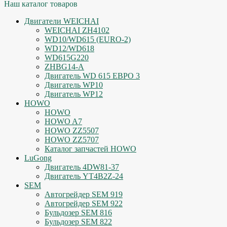
Наш каталог товаров
Двигатели WEICHAI
WEICHAI ZH4102
WD10/WD615 (EURO-2)
WD12/WD618
WD615G220
ZHBG14-A
Двигатель WD 615 ЕВРО 3
Двигатель WP10
Двигатель WP12
HOWO
HOWO
HOWO A7
HOWO ZZ5507
HOWO ZZ5707
Каталог запчастей HOWO
LuGong
Двигатель 4DW81-37
Двигатель YT4B2Z-24
SEM
Автогрейдер SEM 919
Автогрейдер SEM 922
Бульдозер SEM 816
Бульдозер SEM 822