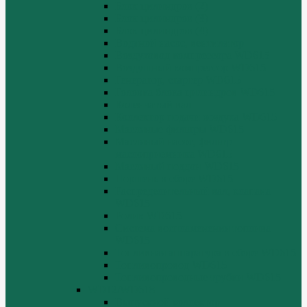
Блок цилиндров (2)
Блок цилиндров (3)
Блок цилиндров (4)
Водяной насос, вентилятор
Воздуховод компрессора WD615
Воздушный компрессор WD615
Генератор, стартер WD615
Головка блока цилиндров WD615
Коленчатый вал
Коллектор подачи воздуха WD615
Масляные фильтры WD615
Масляный насос, фильтр
маслоприемника WD615
Масляный поддон WD615
Поршень в сборе WD615
Распределительный вал, клапана
WD615
Ролик WD615
Система воспламенения топлива
WD615
Топливная аппаратура в сборе WD615
Топливопровод WD615
Топливопроводные трубки WD615
WD12/WD618
Выпускной коллектор