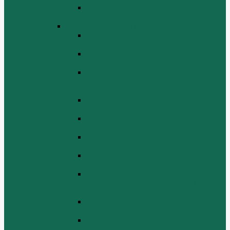
СИСТЕМА ОХЛАЖДЕНИЯ В СБОРЕ
(COOLING SYSTEM ASSEMBLY)
Двигатель WD 615 ЕВРО 3
Блок цилиндров Двигатель WD 615
ЕВРО 3
Впускная и выпускная системы
Двигатель HOWO WD 615 ЕВРО 3
Головка цилиндра и механизм
газораспределения Двигатель HOWO
WD 615 ЕВРО 3
Коленвал и маховик Двигатель HOWO
WD 615 ЕВРО 3
Компрессор Двигатель HOWO WD 615
ЕВРО 3
Масляный насос и фильтр Двигатель
HOWO WD 615 ЕВРО 3
Масляный поддон Двигатель HOWO
WD 615 ЕВРО 3
Поршень шатун вкладыши и кольца
Двигатель Хово HOWO WD 615 ЕВРО
3
Топливная система Двигатель HOWO
WD 615 ЕВРО 3
Электрооборудование Двигатель
HOWO WD 615 ЕВРО 3