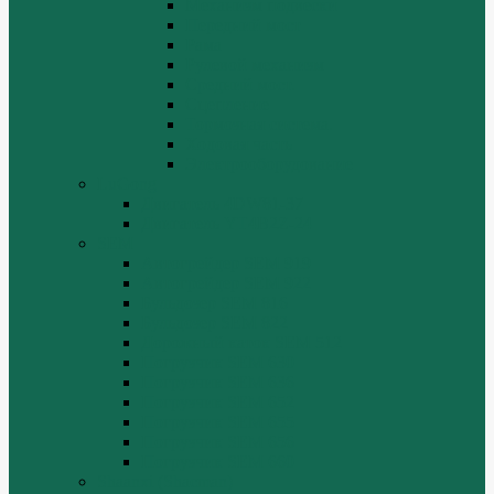
Механизм подвески
Передний мост
Рама
Рулевой механизм
Средний мост.
Сцепление
Тормозная система.
Ходовая часть
Электрооборудование
LuGong
Двигатель 4DW81-37
Двигатель YT4B2Z-24
SEM
Автогрейдер SEM 919
Автогрейдер SEM 922
Бульдозер SEM 816
Бульдозер SEM 822
Дорожный каток SEM 512
Погрузчик SEM 630
Погрузчик SEM 636
Погрузчик SEM 652
Погрузчик SEM 655
Погрузчик SEM 656
Погрузчик SEM 660
Shaanxi (Shacman)