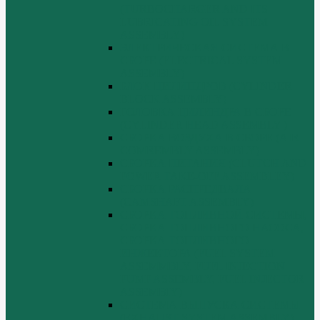
(TURBOCHARGER AND ITS
LUBRICATING OIL SYSTEM
ASSEMBLY)
ЭЛЕКТРИЧЕСКАЯ СИСТЕМА В
СБОРЕ (ELECTRICAL SYSTEM
ASSEMBLY)
БЛОК ЦИЛИНДРОВ (CYLINDER
BLOCK ASSEMBLY)
ГОЛОВКА ЦИЛИНДРА В СБОРЕ
(CYLINDER HEAD ASSEMBLY )
СБОРКА ВОЗДУХА В СБОРЕ (AIR
COMREMBLY ASSEMBLY)
СБОРКА ПИТАНИЯ (CLUTCH AND
POWER TAKE-OFF ASSEMBLEY)
СБОРКА РАСПРЕДВАЛА
(CAMSHAFT ASSEMBLY)
СБОРКА ТОПЛИВНОЙ СИСТЕМЫ,
СБОРКА ТОПЛИВНОГО НАСОСА,
СБОРКА ТОПЛИВНОГО
ИНЖЕКТОРА (FUEL SYSTEM
ASSEMMBLY, FUFL INJECTION
PUMP ASSEMBLY, FUEL INJECTOR
ASSEMBIY)
СИСТЕМА ВЫПУСКА СИСТЕМЫ
(EXHAUST SYSTEM ASSEMBLY)