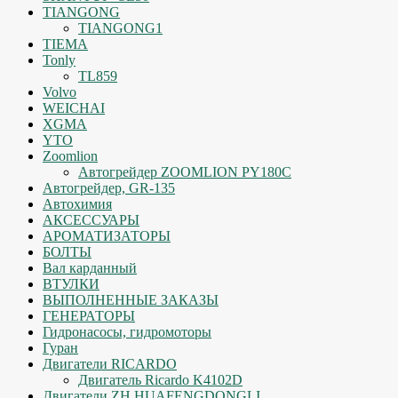
TIANGONG
TIANGONG1
TIEMA
Tonly
TL859
Volvo
WEICHAI
XGMA
YTO
Zoomlion
Автогрейдер ZOOMLION PY180C
Автогрейдер, GR-135
Автохимия
АКСЕССУАРЫ
АРОМАТИЗАТОРЫ
БОЛТЫ
Вал карданный
ВТУЛКИ
ВЫПОЛНЕННЫЕ ЗАКАЗЫ
ГЕНЕРАТОРЫ
Гидронасосы, гидромоторы
Гуран
Двигатели RICARDO
Двигатель Ricardo K4102D
Двигатели ZH HUAFENGDONGLI