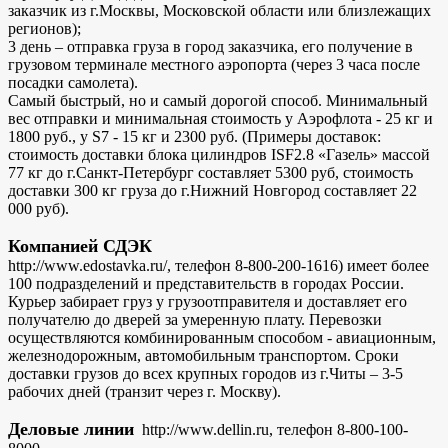
заказчик из г.Москвы, Московской области или близлежащих
регионов);
3 день – отправка груза в город заказчика, его получение в
грузовом терминале местного аэропорта (через 3 часа после
посадки самолета).
Самый быстрый, но и самый дорогой способ. Минимальный
вес отправки и минимальная стоимость у Аэрофлота - 25 кг и
1800 руб., у S7 - 15 кг и 2300 руб. (Примеры доставок:
стоимость доставки блока цилиндров ISF2.8 «Газель» массой
77 кг до г.Санкт-Петербург составляет 5300 руб, стоимость
доставки 300 кг груза до г.Нижний Новгород составляет 22
000 руб).
Компанией СДЭК
http://www.edostavka.ru/, телефон 8-800-200-1616) имеет более
100 подразделений и представительств в городах России.
Курьер забирает груз у грузоотправителя и доставляет его
получателю до дверей за умеренную плату. Перевозки
осуществляются комбинированным способом - авиационным,
железнодорожным, автомобильным транспортом. Сроки
доставки грузов до всех крупных городов из г.Читы – 3-5
рабочих дней (транзит через г. Москву).
Деловые линии
http://www.dellin.ru, телефон 8-800-100-