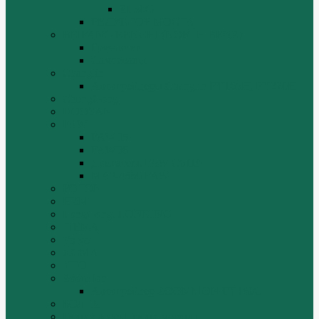
ZL50G
РЕДУКТОР МОСТА
BEIFANG BENCHI (NORTH BENZ)
Грузовики
Самосвалы
Changlin
Автогрейдеры Changlin PY165H, PY220H
ChengGong
DOOSAN
FAW
FAW J5
FAW J6
Двигатель FAW C6110
МАЗ-4380 FAW
FOTON
HZM
LongGong, LONKING
TIEMA
Volvo
XGMA
YTO
Zoomlion
Автогрейдер ZOOMLION PY180C
БОЛТЫ
Гидронасосы, гидромоторы