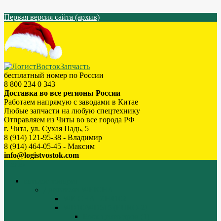
Первая версия сайта (архив)
бесплатный номер по России
8 800 234 0 343
Доставка во все регионы России
Работаем напрямую с заводами в Китае
Любые запчасти на любую спецтехнику
Отправляем из Читы во все города РФ
г. Чита, ул. Сухая Падь, 5
8 (914) 121-95-38 - Владимир
8 (914) 464-05-45 - Максим
info@logistvostok.com
Меню
каталог товаров
Двигатели WEICHAI
WEICHAI ZH4102
WD10/WD615 (EURO-2)
Блок цилиндров (1)