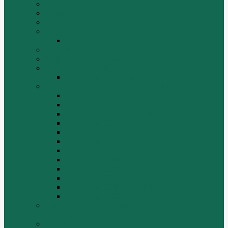
Volvo
XGMA
YTO
Zoomlion
Автогрейдер ZOOMLION PY180C
БОЛТЫ
Гидронасосы, гидромоторы
Двигатели RICARDO
Двигатель Ricardo K4102D
Двигатели ZH HUAFENGDONGLI
Двигатель ZH4100G2-5D
Двигатель ZH4100G43
Двигатель ZH4102G41 (L4)
Двигатель ZH410OG2-5A
Двигатель ZHAG1-8A
Двигатель ZHAZG1 (LZ1)
Двигатель ZHBG14-A (G75-L3)
Двигатель ZHBG14-A (G76-L1)
Двигатель ZHBG41 (JSLG1)
Двигатель ZHBG42 (L3)
Двигатель ZHBG44 (SDLG2)
Двигатель ZHBZG1 (LZ1)
Дополнительная система отопления и
кондиционирования
ДРОБИЛКИ