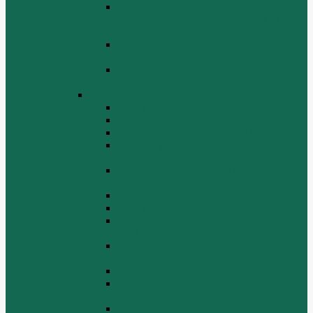
Поршень шатун вкладыши и кольца
Двигатель Хово HOWO WD 615 ЕВРО
3
Топливная система Двигатель HOWO
WD 615 ЕВРО 3
Электрооборудование Двигатель
HOWO WD 615 ЕВРО 3
Двигатель WP10
Блок цилиндров WP10
Впускной коллектор WP10
Выпускной коллектор WP10
Газораспределительный механизм
WP10
Головка цилиндра и крышка головки
цилиндра WP10
Коленчатый вал и маховик WP10
Компрессор WP10
Масляный насос и маслозаборник
WP10
Масляный охладитель и масляный
фильтр WP10
Насос системы охлаждения WP10
Насос системы охлаждения и
вентилятор WP10
Поддон блока цилиндров WP10