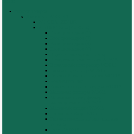
Меню
каталог товаров
Двигатели WEICHAI
WEICHAI ZH4102
WD10/WD615 (EURO-2)
Блок цилиндров (1)
Блок цилиндров (2)
Блок цилиндров (3)
Блок цилиндров (4)
Водяной насос, вентилятор
Воздуховод компрессора WD615
Воздушный компрессор WD615
Генератор, стартер WD615
Головка блока цилиндров WD615
Коленчатый вал
Коллектор подачи воздуха WD615
Масляные фильтры WD615
Масляный насос, фильтр
маслоприемника WD615
Масляный поддон WD615
Поршень в сборе WD615
Распределительный вал, клапана
WD615
Ролик WD615