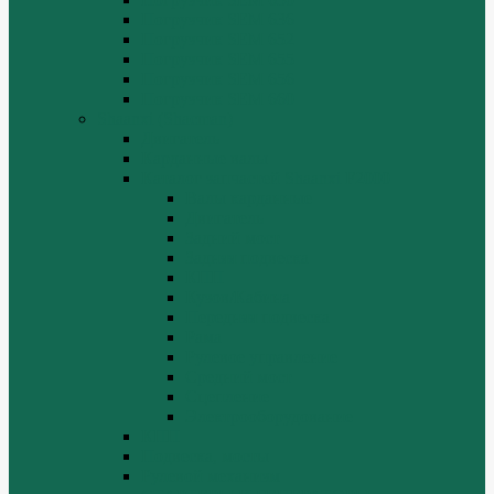
Погрузчик SEM 636
Погрузчик SEM 652
Погрузчик SEM 655
Погрузчик SEM 656
Погрузчик SEM 660
Shaanxi (Shacman)
Двигатель
Карданные валы
Каталог запчастей Shaanxi F2000
Валы карданные
Двигатель
Задний мост
Задняя подвеска
КПП
Кузов/Кабина
Передняя подвеска
Рама
Рулевое управление
Средний мост
Сцепление
Электрооборудование
КПП
Подвеска, мосты
Рулевой механизм