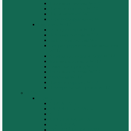
Топливная система WP10
Шатун и поршень WP10
Шкив натяжной WP10
Электрооборудование WP10
Двигатель WP12
Блок цилиндров WP12
Впускная система WP12
Выхлопная система WP12
Газораспределительный механизм
WP12
Крышка цилиндра в сборе WP12
Маховик коленвала WP12
Ременный привод WP12
Топливная система WP12
Форсунка WP12
Шатун и поршень WP12
Шестеренчатый привод WP12
HOWO
HOWO
ДВИГАТЕЛЬ
КАРДАННЫЕ ВАЛЫ
КПП
КУЗОВ И КАБИНА
ПОДВЕСКА
РУЛЕВОЙ МЕХАНИЗМ