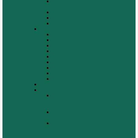
Система воспламенения топлива
WD615
Топливная аппаратура в сборе WD615
Топливопровод WD615
Топливопроводные трубки WD615
WD12/WD618
Выпускной коллектор
Картер
Клапаны, механизм газораспределения
Коленчатый вал, маховик
Крышка цилиндра
Крышка шестерен, картер маховика
Масляный насос и масляный фильтр
Масляный поддон
Шатун, поршень
WD615G220
ZHBG14-A
Коленчатый вал и сборка маховика
(CRANKSHAFT AND FLYWHEEL
ASSEMBLY)
ОСНОВАНИЕ БАЗОВОЙ РАМЫ
(BASE FRAME ASSEMBLY)
ПОРШЕНЬ И СОЕДИНИТЕЛЬНАЯ
ШАБЛОНА В СБОРЕ (PISTON &
CONNECTING ROD ASSEMBLY)