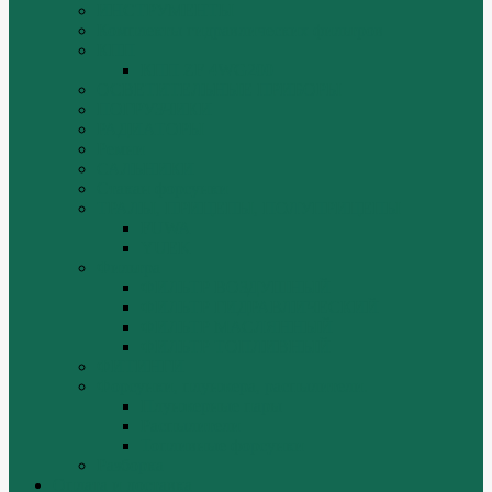
ИНСТРУМЕНТЫ
Комплекты гидравлических фильтров
КПП
КПП ZF 4WG200
ОСВЕТИТЕЛЬНЫЕ ПРИБОРЫ
ПОГРУЗЧИКИ
РАДИАТОРЫ
Ремни
САЛЬНИКИ
Стакан форсунки
ТРАЛЫ, ПРИЦЕПЫ, ПОЛУПРИЦЕПЫ
FUWA
YUEK
Фильтра
ФИЛЬТР ВОЗДУШНЫЙ
ФИЛЬТР ГИДРАВЛИЧЕСКИЙ
ФИЛЬТР МАСЛЯННЫЙ
ФИЛЬТР ТОПЛИВНЫЙ
ФИТИНГИ
Форсунки, плунжера, распылители.
Плунжерные пары
Распылители
Топливные форсунки
Разборка
Оплата и доставка