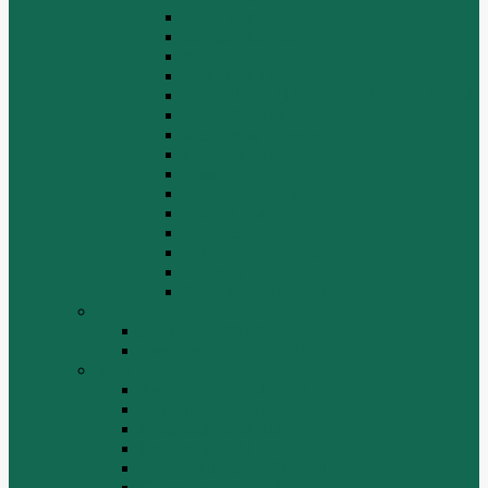
Задний мост
Карданный вал
КПП
КПП FULLER
КПП.ZF 5S-111GP, 5S-150GP,4S-130GP.
Кузов/Кабина
Механизм подвески
Передний мост
Рама
Рулевой механизм
Средний мост.
Сцепление
Тормозная система.
Ходовая часть
Электрооборудование
LuGong
Двигатель 4DW81-37
Двигатель YT4B2Z-24
SEM
Автогрейдер SEM 919
Автогрейдер SEM 922
Бульдозер SEM 816
Бульдозер SEM 822
Дорожный каток SEM 512
Погрузчик SEM 630