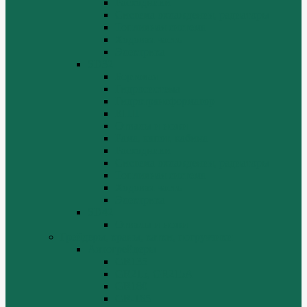
Расходники
Система охлаждения, радиаторы
Топливная система
Ходовая часть
Электрика
SD32
Бортовая
Гидросистема
Гидротрансформатор
КПП
Отвалы и ножи
Рама, капот, кабина
Расходники
Система охлаждения, радиаторы
Топливная система
Ходовая часть
Электрика
SD42
Отвалы и ножи
Грейдеры, краны, катки, погрузчики
Автогрейдеры
GR135
GR215, GR215A
GR180
GR-165