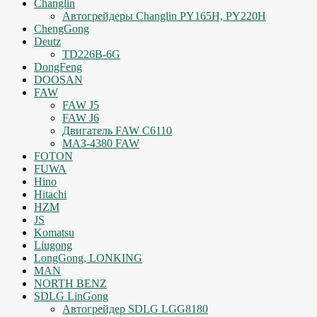
Changlin
Автогрейдеры Changlin PY165H, PY220H
ChengGong
Deutz
TD226B-6G
DongFeng
DOOSAN
FAW
FAW J5
FAW J6
Двигатель FAW C6110
МАЗ-4380 FAW
FOTON
FUWA
Hino
Hitachi
HZM
JS
Komatsu
Liugong
LongGong, LONKING
MAN
NORTH BENZ
SDLG LinGong
Автогрейдер SDLG LGG8180