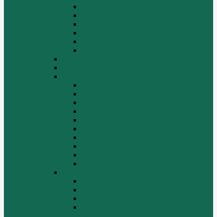
СТАРТЕРЫ ГЕНЕРАТОРЫ
СЦЕПЛЕНИЕ
ТОПЛИВНАЯ СИСТЕМА
ТОРМОЗНАЯ СИСТЕМА
Фильтры
Электрика
HOWO A7
HOWO ZZ5507
HOWO ZZ5707
Ведущий мост
Вспомогательные агрегаты двигателя
Кабина
Коробка передач
Муфта сцепления
Передняя и задняя подвески
Передняя ось и рулевой механизм
Рама кузова
Тормозная и воздушная системы
Электрооборудование
Каталог запчастей HOWO
ZF S6-120
Двигатель Euro 2
Двигатель ЕВРО-3
Дополнительное оборудование
двигателя