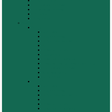
СТАРТЕРЫ И ГЕНЕРАТОРЫ
Топливная система
Тормозная система
Фильтры
Электрика
Shantui
SD16
Бортовая
Гидросистема
Гидротрансформатор
КПП
Отвалы и ножи
Радиаторы
Рама, капот, кабина
Ремкомплекты, ремни, филтры.
Топливная система
Ходовая часть
Электрика
SD22/SD23
Бортовая
Гидросистема
Гидротрансформатор
КПП
Отвалы и ножи
Рама, капот, кабина