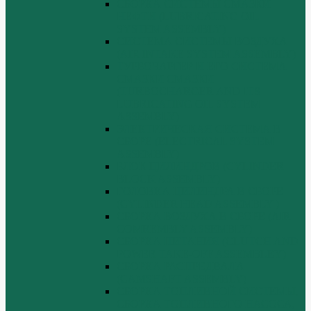
СБОРКА СИСТЕМЫ СМАЗКИ
НЕФТИ (LUBRICATING OIL
SYSTEM ASSEMBLY)
СИСТЕМА СИСТЕМЫ ВОЗДУХА
(AIR INTAKE SYSTEM ASSEMBLY)
ТУРБОЧАРГЕР И ЕГО СИСТЕМА
СМАЗКИ СМАЗКИ
(TURBOCHARGER AND ITS
LUBRICATING OIL SYSTEM
ASSEMBLY)
ЭЛЕКТРИЧЕСКАЯ СИСТЕМА В
СБОРЕ (ELECTRICAL SYSTEM
ASSEMBLY)
БЛОК ЦИЛИНДРОВ (CYLINDER
BLOCK ASSEMBLY)
ГОЛОВКА ЦИЛИНДРА В СБОРЕ
(CYLINDER HEAD ASSEMBLY )
СБОРКА ВОЗДУХА В СБОРЕ (AIR
COMREMBLY ASSEMBLY)
СБОРКА ПИТАНИЯ (CLUTCH AND
POWER TAKE-OFF ASSEMBLEY)
СБОРКА РАСПРЕДВАЛА
(CAMSHAFT ASSEMBLY)
СБОРКА ТОПЛИВНОЙ СИСТЕМЫ,
СБОРКА ТОПЛИВНОГО НАСОСА,