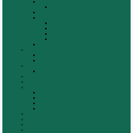
Автокраны
QY25K5
Катки
Погрузчики
LW300f
LW500F
WZ30-25
ZL50G
РЕДУКТОР МОСТА
BEIFANG BENCHI (NORTH BENZ)
Грузовики
Самосвалы
Changlin
Автогрейдеры Changlin PY165H, PY220H
ChengGong
DOOSAN
FAW
FAW J5
FAW J6
Двигатель FAW C6110
МАЗ-4380 FAW
FOTON
HZM
LongGong, LONKING
TIEMA