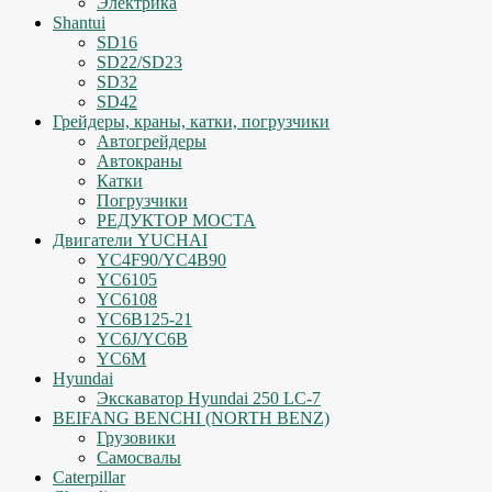
Электрика
Shantui
SD16
SD22/SD23
SD32
SD42
Грейдеры, краны, катки, погрузчики
Автогрейдеры
Автокраны
Катки
Погрузчики
РЕДУКТОР МОСТА
Двигатели YUCHAI
YC4F90/YC4B90
YC6105
YC6108
YC6B125-21
YC6J/YC6B
YC6M
Hyundai
Экскаватор Hyundai 250 LC-7
BEIFANG BENCHI (NORTH BENZ)
Грузовики
Самосвалы
Caterpillar