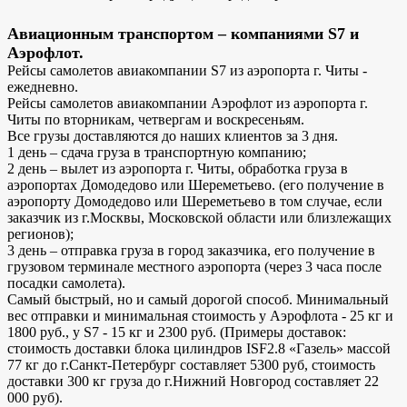
Авиационным транспортом – компаниями S7 и
Аэрофлот.
Рейсы самолетов авиакомпании S7 из аэропорта г. Читы -
ежедневно.
Рейсы самолетов авиакомпании Аэрофлот из аэропорта г.
Читы по вторникам, четвергам и воскресеньям.
Все грузы доставляются до наших клиентов за 3 дня.
1 день – сдача груза в транспортную компанию;
2 день – вылет из аэропорта г. Читы, обработка груза в
аэропортах Домодедово или Шереметьево. (его получение в
аэропорту Домодедово или Шереметьево в том случае, если
заказчик из г.Москвы, Московской области или близлежащих
регионов);
3 день – отправка груза в город заказчика, его получение в
грузовом терминале местного аэропорта (через 3 часа после
посадки самолета).
Самый быстрый, но и самый дорогой способ. Минимальный
вес отправки и минимальная стоимость у Аэрофлота - 25 кг и
1800 руб., у S7 - 15 кг и 2300 руб. (Примеры доставок:
стоимость доставки блока цилиндров ISF2.8 «Газель» массой
77 кг до г.Санкт-Петербург составляет 5300 руб, стоимость
доставки 300 кг груза до г.Нижний Новгород составляет 22
000 руб).