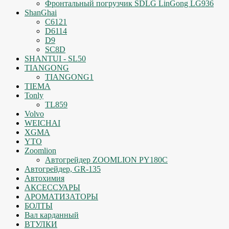
Фронтальный погрузчик SDLG LinGong LG936
ShanGhai
C6121
D6114
D9
SC8D
SHANTUI - SL50
TIANGONG
TIANGONG1
TIEMA
Tonly
TL859
Volvo
WEICHAI
XGMA
YTO
Zoomlion
Автогрейдер ZOOMLION PY180C
Автогрейдер, GR-135
Автохимия
АКСЕССУАРЫ
АРОМАТИЗАТОРЫ
БОЛТЫ
Вал карданный
ВТУЛКИ