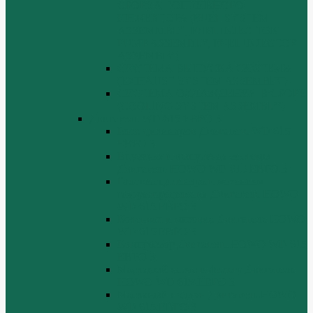
СБОРКА ТОПЛИВНОГО
ИНЖЕКТОРА (FUEL SYSTEM
ASSEMMBLY, FUFL INJECTION
PUMP ASSEMBLY, FUEL INJECTOR
ASSEMBIY)
СИСТЕМА ВЫПУСКА СИСТЕМЫ
(EXHAUST SYSTEM ASSEMBLY)
СИСТЕМА ОХЛАЖДЕНИЯ В СБОРЕ
(COOLING SYSTEM ASSEMBLY)
Двигатель WD 615 ЕВРО 3
Блок цилиндров Двигатель WD 615
ЕВРО 3
Впускная и выпускная системы
Двигатель HOWO WD 615 ЕВРО 3
Головка цилиндра и механизм
газораспределения Двигатель HOWO
WD 615 ЕВРО 3
Коленвал и маховик Двигатель HOWO
WD 615 ЕВРО 3
Компрессор Двигатель HOWO WD 615
ЕВРО 3
Масляный насос и фильтр Двигатель
HOWO WD 615 ЕВРО 3
Масляный поддон Двигатель HOWO
WD 615 ЕВРО 3