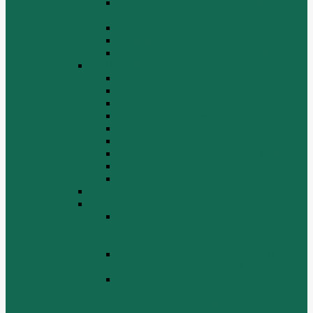
Система воспламенения топлива
WD615
Топливная аппаратура в сборе WD615
Топливопровод WD615
Топливопроводные трубки WD615
WD12/WD618
Выпускной коллектор
Картер
Клапаны, механизм газораспределения
Коленчатый вал, маховик
Крышка цилиндра
Крышка шестерен, картер маховика
Масляный насос и масляный фильтр
Масляный поддон
Шатун, поршень
WD615G220
ZHBG14-A
Коленчатый вал и сборка маховика
(CRANKSHAFT AND FLYWHEEL
ASSEMBLY)
ОСНОВАНИЕ БАЗОВОЙ РАМЫ
(BASE FRAME ASSEMBLY)
ПОРШЕНЬ И СОЕДИНИТЕЛЬНАЯ
ШАБЛОНА В СБОРЕ (PISTON &
CONNECTING ROD ASSEMBLY)