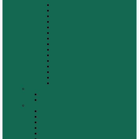
Задний мост
Карданный вал
КПП
КПП FULLER
КПП.ZF 5S-111GP, 5S-150GP,4S-130GP.
Кузов/Кабина
Механизм подвески
Передний мост
Рама
Рулевой механизм
Средний мост.
Сцепление
Тормозная система.
Ходовая часть
Электрооборудование
LuGong
Двигатель 4DW81-37
Двигатель YT4B2Z-24
SEM
Автогрейдер SEM 919
Автогрейдер SEM 922
Бульдозер SEM 816
Бульдозер SEM 822
Дорожный каток SEM 512
Погрузчик SEM 630