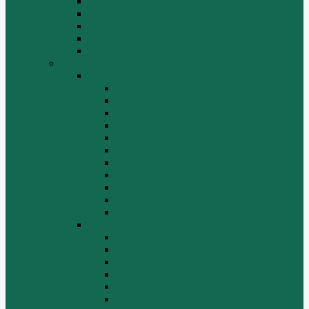
СТАРТЕРЫ И ГЕНЕРАТОРЫ
Топливная система
Тормозная система
Фильтры
Электрика
Shantui
SD16
Бортовая
Гидросистема
Гидротрансформатор
КПП
Отвалы и ножи
Радиаторы
Рама, капот, кабина
Ремкомплекты, ремни, филтры.
Топливная система
Ходовая часть
Электрика
SD22/SD23
Бортовая
Гидросистема
Гидротрансформатор
КПП
Отвалы и ножи
Рама, капот, кабина