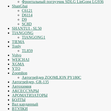
Фронтальный погрузчик SDLG LinGong LG936
ShanGhai
C6121
D6114
D9
SC8D
SHANTUI - SL50
TIANGONG
TIANGONG1
TIEMA
Tonly
TL859
Volvo
WEICHAI
XGMA
YTO
Zoomlion
Автогрейдер ZOOMLION PY180C
Автогрейдер, GR-135
Автохимия
АКСЕССУАРЫ
АРОМАТИЗАТОРЫ
БОЛТЫ
Вал карданный
ВТУЛКИ