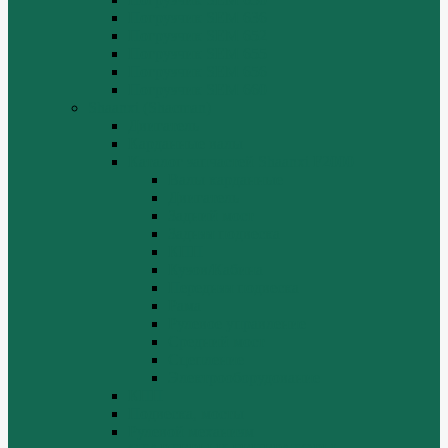
Погрузчик SEM 636
Погрузчик SEM 652
Погрузчик SEM 655
Погрузчик SEM 656
Погрузчик SEM 660
Shaanxi (Shacman)
Двигатель
Карданные валы
Каталог запчастей Shaanxi F2000
Валы карданные
Двигатель
Задний мост
Задняя подвеска
КПП
Кузов/Кабина
Передняя подвеска
Рама
Рулевое управление
Средний мост
Сцепление
Электрооборудование
КПП
Подвеска, мосты
Рулевой механизм