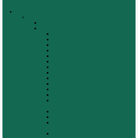
Меню
каталог товаров
Двигатели WEICHAI
WEICHAI ZH4102
WD10/WD615 (EURO-2)
Блок цилиндров (1)
Блок цилиндров (2)
Блок цилиндров (3)
Блок цилиндров (4)
Водяной насос, вентилятор
Воздуховод компрессора WD615
Воздушный компрессор WD615
Генератор, стартер WD615
Головка блока цилиндров WD615
Коленчатый вал
Коллектор подачи воздуха WD615
Масляные фильтры WD615
Масляный насос, фильтр
маслоприемника WD615
Масляный поддон WD615
Поршень в сборе WD615
Распределительный вал, клапана
WD615
Ролик WD615