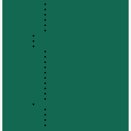
СТАРТЕРЫ ГЕНЕРАТОРЫ
СЦЕПЛЕНИЕ
ТОПЛИВНАЯ СИСТЕМА
ТОРМОЗНАЯ СИСТЕМА
Фильтры
Электрика
HOWO A7
HOWO ZZ5507
HOWO ZZ5707
Ведущий мост
Вспомогательные агрегаты двигателя
Кабина
Коробка передач
Муфта сцепления
Передняя и задняя подвески
Передняя ось и рулевой механизм
Рама кузова
Тормозная и воздушная системы
Электрооборудование
Каталог запчастей HOWO
ZF S6-120
Двигатель Euro 2
Двигатель ЕВРО-3
Дополнительное оборудование
двигателя