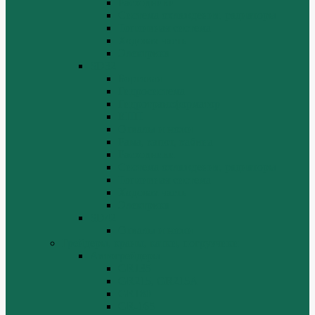
Расходники
Система охлаждения, радиаторы
Топливная система
Ходовая часть
Электрика
SD32
Бортовая
Гидросистема
Гидротрансформатор
КПП
Отвалы и ножи
Рама, капот, кабина
Расходники
Система охлаждения, радиаторы
Топливная система
Ходовая часть
Электрика
SD42
Отвалы и ножи
Грейдеры, краны, катки, погрузчики
Автогрейдеры
GR135
GR215, GR215A
GR180
GR-165