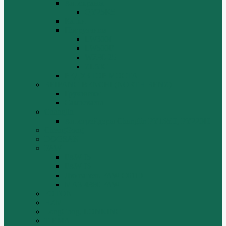
Автокраны
QY25K5
Катки
Погрузчики
LW300f
LW500F
WZ30-25
ZL50G
РЕДУКТОР МОСТА
BEIFANG BENCHI (NORTH BENZ)
Грузовики
Самосвалы
Changlin
Автогрейдеры Changlin PY165H, PY220H
ChengGong
DOOSAN
FAW
FAW J5
FAW J6
Двигатель FAW C6110
МАЗ-4380 FAW
FOTON
HZM
LongGong, LONKING
TIEMA