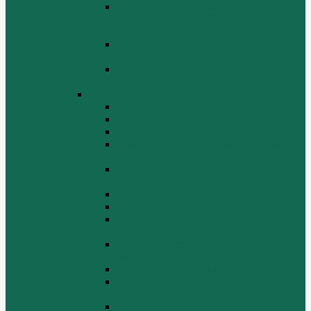
Поршень шатун вкладыши и кольца
Двигатель Хово HOWO WD 615 ЕВРО
3
Топливная система Двигатель HOWO
WD 615 ЕВРО 3
Электрооборудование Двигатель
HOWO WD 615 ЕВРО 3
Двигатель WP10
Блок цилиндров WP10
Впускной коллектор WP10
Выпускной коллектор WP10
Газораспределительный механизм
WP10
Головка цилиндра и крышка головки
цилиндра WP10
Коленчатый вал и маховик WP10
Компрессор WP10
Масляный насос и маслозаборник
WP10
Масляный охладитель и масляный
фильтр WP10
Насос системы охлаждения WP10
Насос системы охлаждения и
вентилятор WP10
Поддон блока цилиндров WP10