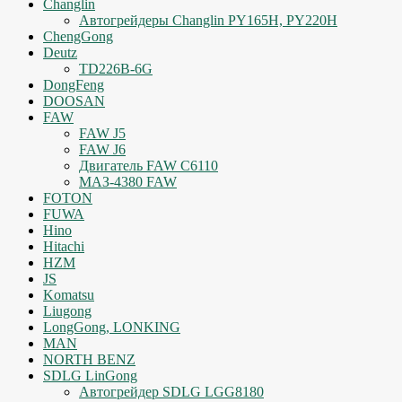
Changlin
Автогрейдеры Changlin PY165H, PY220H
ChengGong
Deutz
TD226B-6G
DongFeng
DOOSAN
FAW
FAW J5
FAW J6
Двигатель FAW C6110
МАЗ-4380 FAW
FOTON
FUWA
Hino
Hitachi
HZM
JS
Komatsu
Liugong
LongGong, LONKING
MAN
NORTH BENZ
SDLG LinGong
Автогрейдер SDLG LGG8180