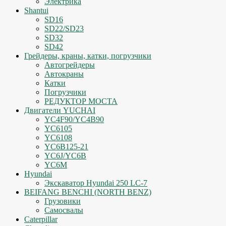
Электрика
Shantui
SD16
SD22/SD23
SD32
SD42
Грейдеры, краны, катки, погрузчики
Автогрейдеры
Автокраны
Катки
Погрузчики
РЕДУКТОР МОСТА
Двигатели YUCHAI
YC4F90/YC4B90
YC6105
YC6108
YC6B125-21
YC6J/YC6B
YC6M
Hyundai
Экскаватор Hyundai 250 LC-7
BEIFANG BENCHI (NORTH BENZ)
Грузовики
Самосвалы
Caterpillar