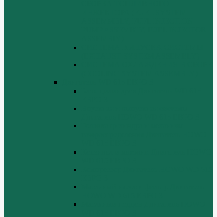
СБОРКА ТОПЛИВНОГО
ИНЖЕКТОРА (FUEL SYSTEM
ASSEMMBLY, FUFL INJECTION
PUMP ASSEMBLY, FUEL INJECTOR
ASSEMBIY)
СИСТЕМА ВЫПУСКА СИСТЕМЫ
(EXHAUST SYSTEM ASSEMBLY)
СИСТЕМА ОХЛАЖДЕНИЯ В СБОРЕ
(COOLING SYSTEM ASSEMBLY)
Двигатель WD 615 ЕВРО 3
Блок цилиндров Двигатель WD 615
ЕВРО 3
Впускная и выпускная системы
Двигатель HOWO WD 615 ЕВРО 3
Головка цилиндра и механизм
газораспределения Двигатель HOWO
WD 615 ЕВРО 3
Коленвал и маховик Двигатель HOWO
WD 615 ЕВРО 3
Компрессор Двигатель HOWO WD 615
ЕВРО 3
Масляный насос и фильтр Двигатель
HOWO WD 615 ЕВРО 3
Масляный поддон Двигатель HOWO
WD 615 ЕВРО 3