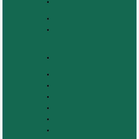
СБОРКА СИСТЕМЫ СМАЗКИ
НЕФТИ (LUBRICATING OIL
SYSTEM ASSEMBLY)
СИСТЕМА СИСТЕМЫ ВОЗДУХА
(AIR INTAKE SYSTEM ASSEMBLY)
ТУРБОЧАРГЕР И ЕГО СИСТЕМА
СМАЗКИ СМАЗКИ
(TURBOCHARGER AND ITS
LUBRICATING OIL SYSTEM
ASSEMBLY)
ЭЛЕКТРИЧЕСКАЯ СИСТЕМА В
СБОРЕ (ELECTRICAL SYSTEM
ASSEMBLY)
БЛОК ЦИЛИНДРОВ (CYLINDER
BLOCK ASSEMBLY)
ГОЛОВКА ЦИЛИНДРА В СБОРЕ
(CYLINDER HEAD ASSEMBLY )
СБОРКА ВОЗДУХА В СБОРЕ (AIR
COMREMBLY ASSEMBLY)
СБОРКА ПИТАНИЯ (CLUTCH AND
POWER TAKE-OFF ASSEMBLEY)
СБОРКА РАСПРЕДВАЛА
(CAMSHAFT ASSEMBLY)
СБОРКА ТОПЛИВНОЙ СИСТЕМЫ,
СБОРКА ТОПЛИВНОГО НАСОСА,