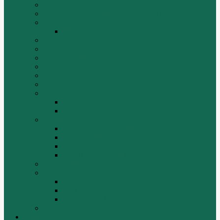
ИНСТРУМЕНТЫ
Комплекты гидравлических фильтров
КПП
КПП ZF 4WG200
ОСВЕТИТЕЛЬНЫЕ ПРИБОРЫ
ПОГРУЗЧИКИ
РАДИАТОРЫ
Ремни
САЛЬНИКИ
Стакан форсунки
ТРАЛЫ, ПРИЦЕПЫ, ПОЛУПРИЦЕПЫ
FUWA
YUEK
Фильтра
ФИЛЬТР ВОЗДУШНЫЙ
ФИЛЬТР ГИДРАВЛИЧЕСКИЙ
ФИЛЬТР МАСЛЯННЫЙ
ФИЛЬТР ТОПЛИВНЫЙ
ФИТИНГИ
Форсунки, плунжера, распылители.
Плунжерные пары
Распылители
Топливные форсунки
Разборка
Оплата и доставка