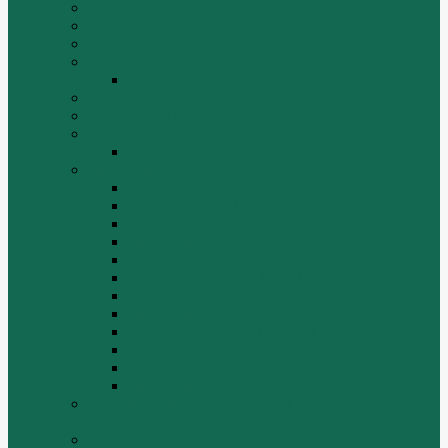
Volvo
XGMA
YTO
Zoomlion
Автогрейдер ZOOMLION PY180C
БОЛТЫ
Гидронасосы, гидромоторы
Двигатели RICARDO
Двигатель Ricardo K4102D
Двигатели ZH HUAFENGDONGLI
Двигатель ZH4100G2-5D
Двигатель ZH4100G43
Двигатель ZH4102G41 (L4)
Двигатель ZH410OG2-5A
Двигатель ZHAG1-8A
Двигатель ZHAZG1 (LZ1)
Двигатель ZHBG14-A (G75-L3)
Двигатель ZHBG14-A (G76-L1)
Двигатель ZHBG41 (JSLG1)
Двигатель ZHBG42 (L3)
Двигатель ZHBG44 (SDLG2)
Двигатель ZHBZG1 (LZ1)
Дополнительная система отопления и
кондиционирования
ДРОБИЛКИ