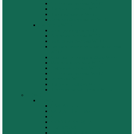
Топливная система WP10
Шатун и поршень WP10
Шкив натяжной WP10
Электрооборудование WP10
Двигатель WP12
Блок цилиндров WP12
Впускная система WP12
Выхлопная система WP12
Газораспределительный механизм
WP12
Крышка цилиндра в сборе WP12
Маховик коленвала WP12
Ременный привод WP12
Топливная система WP12
Форсунка WP12
Шатун и поршень WP12
Шестеренчатый привод WP12
HOWO
HOWO
ДВИГАТЕЛЬ
КАРДАННЫЕ ВАЛЫ
КПП
КУЗОВ И КАБИНА
ПОДВЕСКА
РУЛЕВОЙ МЕХАНИЗМ