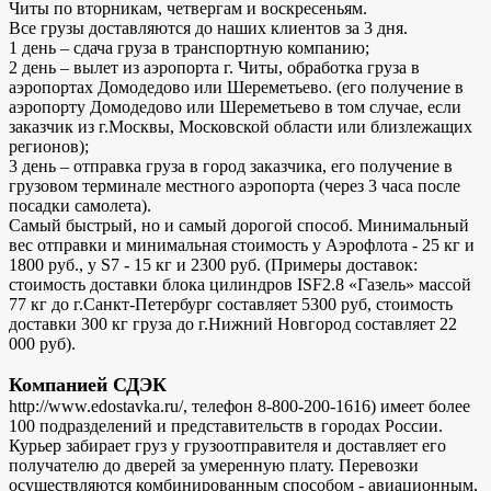
Читы по вторникам, четвергам и воскресеньям.
Все грузы доставляются до наших клиентов за 3 дня.
1 день – сдача груза в транспортную компанию;
2 день – вылет из аэропорта г. Читы, обработка груза в
аэропортах Домодедово или Шереметьево. (его получение в
аэропорту Домодедово или Шереметьево в том случае, если
заказчик из г.Москвы, Московской области или близлежащих
регионов);
3 день – отправка груза в город заказчика, его получение в
грузовом терминале местного аэропорта (через 3 часа после
посадки самолета).
Самый быстрый, но и самый дорогой способ. Минимальный
вес отправки и минимальная стоимость у Аэрофлота - 25 кг и
1800 руб., у S7 - 15 кг и 2300 руб. (Примеры доставок:
стоимость доставки блока цилиндров ISF2.8 «Газель» массой
77 кг до г.Санкт-Петербург составляет 5300 руб, стоимость
доставки 300 кг груза до г.Нижний Новгород составляет 22
000 руб).
Компанией СДЭК
http://www.edostavka.ru/, телефон 8-800-200-1616) имеет более
100 подразделений и представительств в городах России.
Курьер забирает груз у грузоотправителя и доставляет его
получателю до дверей за умеренную плату. Перевозки
осуществляются комбинированным способом - авиационным,