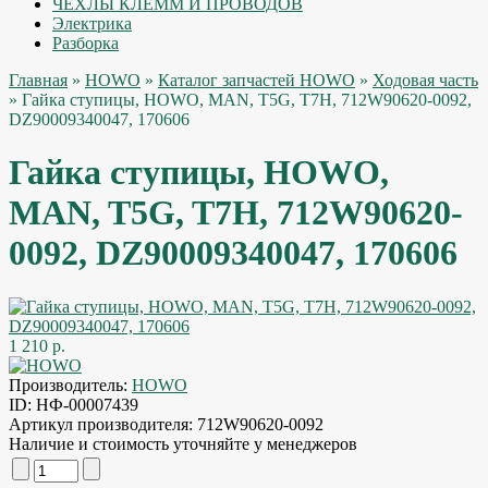
ЧЕХЛЫ КЛЕММ И ПРОВОДОВ
Электрика
Разборка
Главная
»
HOWO
»
Каталог запчастей HOWO
»
Ходовая часть
» Гайка ступицы, HOWO, MAN, T5G, T7H, 712W90620-0092,
DZ90009340047, 170606
Гайка ступицы, HOWO,
MAN, T5G, T7H, 712W90620-
0092, DZ90009340047, 170606
1 210 р.
Производитель:
HOWO
ID:
НФ-00007439
Артикул производителя:
712W90620-0092
Наличие и стоимость уточняйте у менеджеров