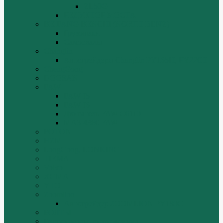
ZL50G
РЕДУКТОР МОСТА
BEIFANG BENCHI (NORTH BENZ)
Грузовики
Самосвалы
Changlin
Автогрейдеры Changlin PY165H, PY220H
ChengGong
DOOSAN
FAW
FAW J5
FAW J6
Двигатель FAW C6110
МАЗ-4380 FAW
FOTON
HZM
LongGong, LONKING
TIEMA
Volvo
XGMA
YTO
Zoomlion
Автогрейдер ZOOMLION PY180C
БОЛТЫ
Гидронасосы, гидромоторы