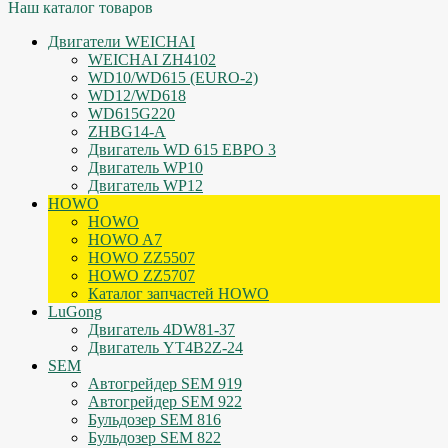
Наш каталог товаров
Двигатели WEICHAI
WEICHAI ZH4102
WD10/WD615 (EURO-2)
WD12/WD618
WD615G220
ZHBG14-A
Двигатель WD 615 ЕВРО 3
Двигатель WP10
Двигатель WP12
HOWO
HOWO
HOWO A7
HOWO ZZ5507
HOWO ZZ5707
Каталог запчастей HOWO
LuGong
Двигатель 4DW81-37
Двигатель YT4B2Z-24
SEM
Автогрейдер SEM 919
Автогрейдер SEM 922
Бульдозер SEM 816
Бульдозер SEM 822