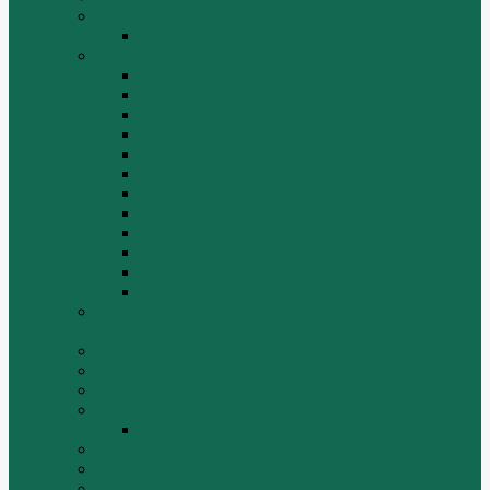
Двигатели RICARDO
Двигатель Ricardo K4102D
Двигатели ZH HUAFENGDONGLI
Двигатель ZH4100G2-5D
Двигатель ZH4100G43
Двигатель ZH4102G41 (L4)
Двигатель ZH410OG2-5A
Двигатель ZHAG1-8A
Двигатель ZHAZG1 (LZ1)
Двигатель ZHBG14-A (G75-L3)
Двигатель ZHBG14-A (G76-L1)
Двигатель ZHBG41 (JSLG1)
Двигатель ZHBG42 (L3)
Двигатель ZHBG44 (SDLG2)
Двигатель ZHBZG1 (LZ1)
Дополнительная система отопления и
кондиционирования
ДРОБИЛКИ
ИНСТРУМЕНТЫ
Комплекты гидравлических фильтров
КПП
КПП ZF 4WG200
ОСВЕТИТЕЛЬНЫЕ ПРИБОРЫ
ПОГРУЗЧИКИ
РАДИАТОРЫ