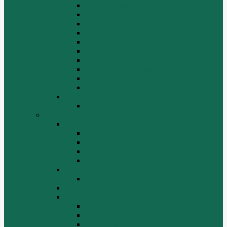
Гидросистема
Гидротрансформатор
КПП
Отвалы и ножи
Рама, капот, кабина
Расходники
Система охлаждения, радиаторы
Топливная система
Ходовая часть
Электрика
SD42
Отвалы и ножи
Грейдеры, краны, катки, погрузчики
Автогрейдеры
GR135
GR215, GR215A
GR180
GR-165
Автокраны
QY25K5
Катки
Погрузчики
LW300f
LW500F
WZ30-25