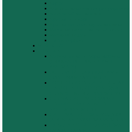
Картер
Клапаны, механизм газораспределения
Коленчатый вал, маховик
Крышка цилиндра
Крышка шестерен, картер маховика
Масляный насос и масляный фильтр
Масляный поддон
Шатун, поршень
WD615G220
ZHBG14-A
Коленчатый вал и сборка маховика
(CRANKSHAFT AND FLYWHEEL
ASSEMBLY)
ОСНОВАНИЕ БАЗОВОЙ РАМЫ
(BASE FRAME ASSEMBLY)
ПОРШЕНЬ И СОЕДИНИТЕЛЬНАЯ
ШАБЛОНА В СБОРЕ (PISTON &
CONNECTING ROD ASSEMBLY)
СБОРКА СИСТЕМЫ СМАЗКИ
НЕФТИ (LUBRICATING OIL
SYSTEM ASSEMBLY)
СИСТЕМА СИСТЕМЫ ВОЗДУХА
(AIR INTAKE SYSTEM ASSEMBLY)
ТУРБОЧАРГЕР И ЕГО СИСТЕМА
СМАЗКИ СМАЗКИ