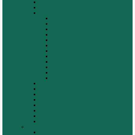
Двигатель
Карданные валы
Каталог запчастей Shaanxi F2000
Валы карданные
Двигатель
Задний мост
Задняя подвеска
КПП
Кузов/Кабина
Передняя подвеска
Рама
Рулевое управление
Средний мост
Сцепление
Электрооборудование
КПП
Подвеска, мосты
Рулевой механизм
СТАРТЕРЫ И ГЕНЕРАТОРЫ
Топливная система
Тормозная система
Фильтры
Электрика
Shantui
SD16