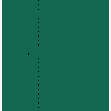
Впускная система WP12
Выхлопная система WP12
Газораспределительный механизм
WP12
Крышка цилиндра в сборе WP12
Маховик коленвала WP12
Ременный привод WP12
Топливная система WP12
Форсунка WP12
Шатун и поршень WP12
Шестеренчатый привод WP12
HOWO
HOWO
ДВИГАТЕЛЬ
КАРДАННЫЕ ВАЛЫ
КПП
КУЗОВ И КАБИНА
ПОДВЕСКА
РУЛЕВОЙ МЕХАНИЗМ
СТАРТЕРЫ ГЕНЕРАТОРЫ
СЦЕПЛЕНИЕ
ТОПЛИВНАЯ СИСТЕМА
ТОРМОЗНАЯ СИСТЕМА
Фильтры
Электрика