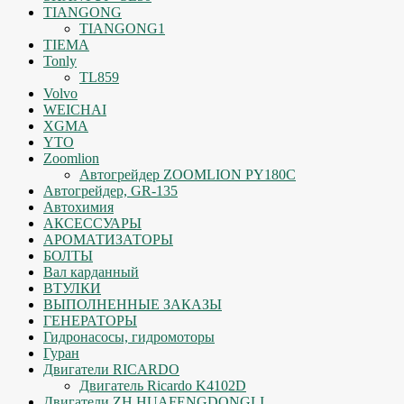
TIANGONG
TIANGONG1
TIEMA
Tonly
TL859
Volvo
WEICHAI
XGMA
YTO
Zoomlion
Автогрейдер ZOOMLION PY180C
Автогрейдер, GR-135
Автохимия
АКСЕССУАРЫ
АРОМАТИЗАТОРЫ
БОЛТЫ
Вал карданный
ВТУЛКИ
ВЫПОЛНЕННЫЕ ЗАКАЗЫ
ГЕНЕРАТОРЫ
Гидронасосы, гидромоторы
Гуран
Двигатели RICARDO
Двигатель Ricardo K4102D
Двигатели ZH HUAFENGDONGLI