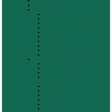
HOWO A7
HOWO ZZ5507
HOWO ZZ5707
Ведущий мост
Вспомогательные агрегаты двигателя
Кабина
Коробка передач
Муфта сцепления
Передняя и задняя подвески
Передняя ось и рулевой механизм
Рама кузова
Тормозная и воздушная системы
Электрооборудование
Каталог запчастей HOWO
ZF S6-120
Двигатель Euro 2
Двигатель ЕВРО-3
Дополнительное оборудование
двигателя
Задний мост
Карданный вал
КПП
КПП FULLER
КПП.ZF 5S-111GP, 5S-150GP,4S-130GP.
Кузов/Кабина