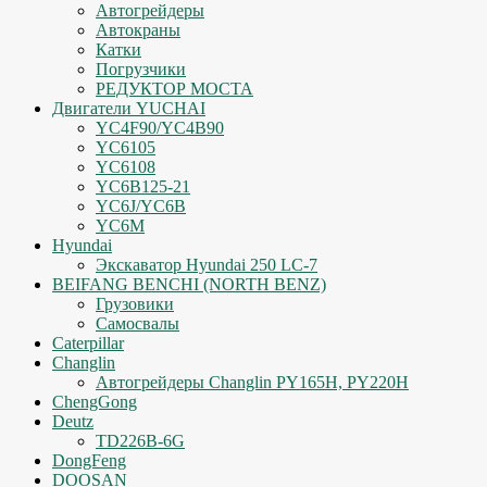
Автогрейдеры
Автокраны
Катки
Погрузчики
РЕДУКТОР МОСТА
Двигатели YUCHAI
YC4F90/YC4B90
YC6105
YC6108
YC6B125-21
YC6J/YC6B
YC6M
Hyundai
Экскаватор Hyundai 250 LC-7
BEIFANG BENCHI (NORTH BENZ)
Грузовики
Самосвалы
Caterpillar
Changlin
Автогрейдеры Changlin PY165H, PY220H
ChengGong
Deutz
TD226B-6G
DongFeng
DOOSAN