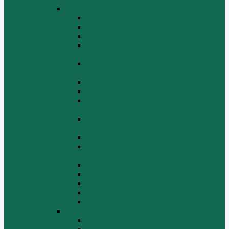
Двигатель WP10
Блок цилиндров WP10
Впускной коллектор WP10
Выпускной коллектор WP10
Газораспределительный механизм
WP10
Головка цилиндра и крышка головки
цилиндра WP10
Коленчатый вал и маховик WP10
Компрессор WP10
Масляный насос и маслозаборник
WP10
Масляный охладитель и масляный
фильтр WP10
Насос системы охлаждения WP10
Насос системы охлаждения и
вентилятор WP10
Поддон блока цилиндров WP10
Топливная система WP10
Шатун и поршень WP10
Шкив натяжной WP10
Электрооборудование WP10
Двигатель WP12
Блок цилиндров WP12