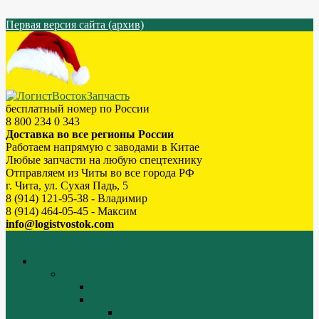
Первая версия сайта (архив)
бесплатный номер по России
8 800 234 0 343
Доставка во все регионы России
Работаем напрямую с заводами в Китае
Любые запчасти на любую спецтехнику
Отправляем из Читы во все города РФ
г. Чита, ул. Сухая Падь, 5
8 (914) 121-95-38 - Владимир
8 (914) 464-05-45 - Максим
info@logistvostok.com
Меню
каталог товаров
Двигатели WEICHAI
WEICHAI ZH4102
WD10/WD615 (EURO-2)
Блок цилиндров (1)