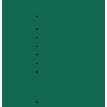
(TURBOCHARGER AND ITS
LUBRICATING OIL SYSTEM
ASSEMBLY)
ЭЛЕКТРИЧЕСКАЯ СИСТЕМА В
СБОРЕ (ELECTRICAL SYSTEM
ASSEMBLY)
БЛОК ЦИЛИНДРОВ (CYLINDER
BLOCK ASSEMBLY)
ГОЛОВКА ЦИЛИНДРА В СБОРЕ
(CYLINDER HEAD ASSEMBLY )
СБОРКА ВОЗДУХА В СБОРЕ (AIR
COMREMBLY ASSEMBLY)
СБОРКА ПИТАНИЯ (CLUTCH AND
POWER TAKE-OFF ASSEMBLEY)
СБОРКА РАСПРЕДВАЛА
(CAMSHAFT ASSEMBLY)
СБОРКА ТОПЛИВНОЙ СИСТЕМЫ,
СБОРКА ТОПЛИВНОГО НАСОСА,
СБОРКА ТОПЛИВНОГО
ИНЖЕКТОРА (FUEL SYSTEM
ASSEMMBLY, FUFL INJECTION
PUMP ASSEMBLY, FUEL INJECTOR
ASSEMBIY)
СИСТЕМА ВЫПУСКА СИСТЕМЫ
(EXHAUST SYSTEM ASSEMBLY)