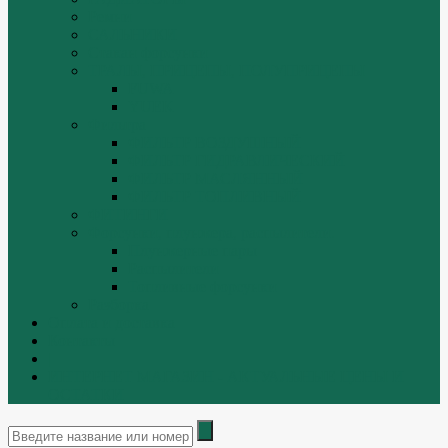
Ремни
САЛЬНИКИ
Стакан форсунки
ТРАЛЫ, ПРИЦЕПЫ, ПОЛУПРИЦЕПЫ
FUWA
YUEK
Фильтра
ФИЛЬТР ВОЗДУШНЫЙ
ФИЛЬТР ГИДРАВЛИЧЕСКИЙ
ФИЛЬТР МАСЛЯННЫЙ
ФИЛЬТР ТОПЛИВНЫЙ
ФИТИНГИ
Форсунки, плунжера, распылители.
Плунжерные пары
Распылители
Топливные форсунки
Разборка
Оплата и доставка
Контакты
|
ИНТЕРНЕТ МАГАЗИН - АКТУАЛЬНЫЕ ЦЕНЫ И
ОСТАТКИ