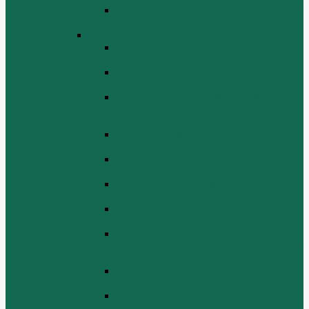
СИСТЕМА ОХЛАЖДЕНИЯ В СБОРЕ
(COOLING SYSTEM ASSEMBLY)
Двигатель WD 615 ЕВРО 3
Блок цилиндров Двигатель WD 615
ЕВРО 3
Впускная и выпускная системы
Двигатель HOWO WD 615 ЕВРО 3
Головка цилиндра и механизм
газораспределения Двигатель HOWO
WD 615 ЕВРО 3
Коленвал и маховик Двигатель HOWO
WD 615 ЕВРО 3
Компрессор Двигатель HOWO WD 615
ЕВРО 3
Масляный насос и фильтр Двигатель
HOWO WD 615 ЕВРО 3
Масляный поддон Двигатель HOWO
WD 615 ЕВРО 3
Поршень шатун вкладыши и кольца
Двигатель Хово HOWO WD 615 ЕВРО
3
Топливная система Двигатель HOWO
WD 615 ЕВРО 3
Электрооборудование Двигатель
HOWO WD 615 ЕВРО 3