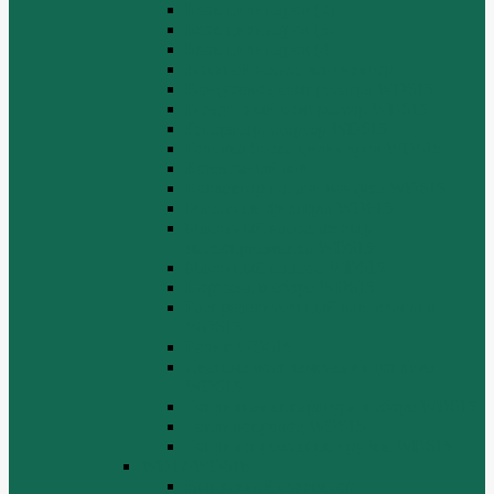
Блок цилиндров (2)
Блок цилиндров (3)
Блок цилиндров (4)
Водяной насос, вентилятор
Воздуховод компрессора WD615
Воздушный компрессор WD615
Генератор, стартер WD615
Головка блока цилиндров WD615
Коленчатый вал
Коллектор подачи воздуха WD615
Масляные фильтры WD615
Масляный насос, фильтр
маслоприемника WD615
Масляный поддон WD615
Поршень в сборе WD615
Распределительный вал, клапана
WD615
Ролик WD615
Система воспламенения топлива
WD615
Топливная аппаратура в сборе WD615
Топливопровод WD615
Топливопроводные трубки WD615
WD12/WD618
Выпускной коллектор