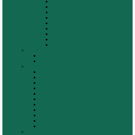
Механизм подвески
Передний мост
Рама
Рулевой механизм
Средний мост.
Сцепление
Тормозная система.
Ходовая часть
Электрооборудование
LuGong
Двигатель 4DW81-37
Двигатель YT4B2Z-24
SEM
Автогрейдер SEM 919
Автогрейдер SEM 922
Бульдозер SEM 816
Бульдозер SEM 822
Дорожный каток SEM 512
Погрузчик SEM 630
Погрузчик SEM 636
Погрузчик SEM 652
Погрузчик SEM 655
Погрузчик SEM 656
Погрузчик SEM 660
Shaanxi (Shacman)