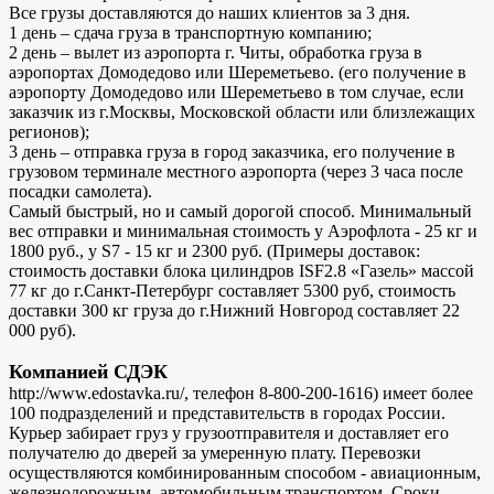
Все грузы доставляются до наших клиентов за 3 дня.
1 день – сдача груза в транспортную компанию;
2 день – вылет из аэропорта г. Читы, обработка груза в
аэропортах Домодедово или Шереметьево. (его получение в
аэропорту Домодедово или Шереметьево в том случае, если
заказчик из г.Москвы, Московской области или близлежащих
регионов);
3 день – отправка груза в город заказчика, его получение в
грузовом терминале местного аэропорта (через 3 часа после
посадки самолета).
Самый быстрый, но и самый дорогой способ. Минимальный
вес отправки и минимальная стоимость у Аэрофлота - 25 кг и
1800 руб., у S7 - 15 кг и 2300 руб. (Примеры доставок:
стоимость доставки блока цилиндров ISF2.8 «Газель» массой
77 кг до г.Санкт-Петербург составляет 5300 руб, стоимость
доставки 300 кг груза до г.Нижний Новгород составляет 22
000 руб).
Компанией СДЭК
http://www.edostavka.ru/, телефон 8-800-200-1616) имеет более
100 подразделений и представительств в городах России.
Курьер забирает груз у грузоотправителя и доставляет его
получателю до дверей за умеренную плату. Перевозки
осуществляются комбинированным способом - авиационным,
железнодорожным, автомобильным транспортом. Сроки