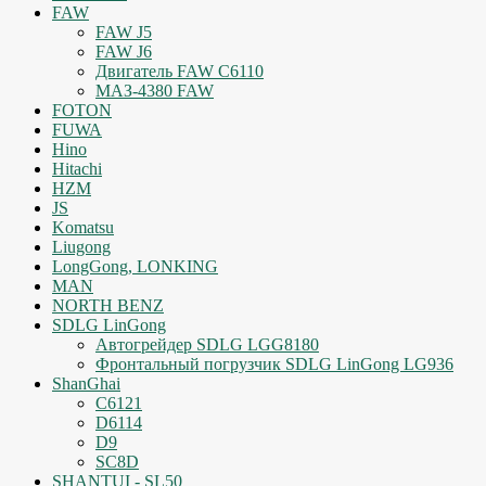
FAW
FAW J5
FAW J6
Двигатель FAW C6110
МАЗ-4380 FAW
FOTON
FUWA
Hino
Hitachi
HZM
JS
Komatsu
Liugong
LongGong, LONKING
MAN
NORTH BENZ
SDLG LinGong
Автогрейдер SDLG LGG8180
Фронтальный погрузчик SDLG LinGong LG936
ShanGhai
C6121
D6114
D9
SC8D
SHANTUI - SL50