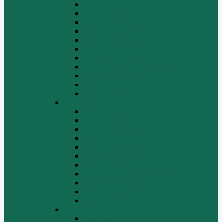
Бортовая
Гидросистема
Гидротрансформатор
КПП
Отвалы и ножи
Радиаторы
Рама, капот, кабина
Ремкомплекты, ремни, филтры.
Топливная система
Ходовая часть
Электрика
SD22/SD23
Бортовая
Гидросистема
Гидротрансформатор
КПП
Отвалы и ножи
Рама, капот, кабина
Расходники
Система охлаждения, радиаторы
Топливная система
Ходовая часть
Электрика
SD32
Бортовая