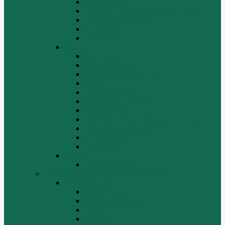
Расходники
Система охлаждения, радиаторы
Топливная система
Ходовая часть
Электрика
SD32
Бортовая
Гидросистема
Гидротрансформатор
КПП
Отвалы и ножи
Рама, капот, кабина
Расходники
Система охлаждения, радиаторы
Топливная система
Ходовая часть
Электрика
SD42
Отвалы и ножи
Грейдеры, краны, катки, погрузчики
Автогрейдеры
GR135
GR215, GR215A
GR180
GR-165