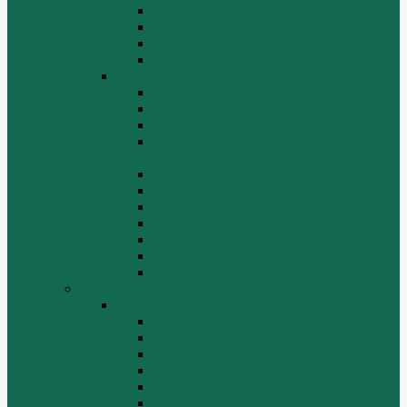
Топливная система WP10
Шатун и поршень WP10
Шкив натяжной WP10
Электрооборудование WP10
Двигатель WP12
Блок цилиндров WP12
Впускная система WP12
Выхлопная система WP12
Газораспределительный механизм
WP12
Крышка цилиндра в сборе WP12
Маховик коленвала WP12
Ременный привод WP12
Топливная система WP12
Форсунка WP12
Шатун и поршень WP12
Шестеренчатый привод WP12
HOWO
HOWO
ДВИГАТЕЛЬ
КАРДАННЫЕ ВАЛЫ
КПП
КУЗОВ И КАБИНА
ПОДВЕСКА
РУЛЕВОЙ МЕХАНИЗМ