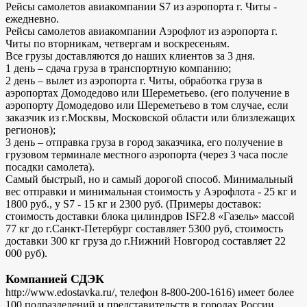
Рейсы самолетов авиакомпании S7 из аэропорта г. Читы -
ежедневно.
Рейсы самолетов авиакомпании Аэрофлот из аэропорта г.
Читы по вторникам, четвергам и воскресеньям.
Все грузы доставляются до наших клиентов за 3 дня.
1 день – сдача груза в транспортную компанию;
2 день – вылет из аэропорта г. Читы, обработка груза в
аэропортах Домодедово или Шереметьево. (его получение в
аэропорту Домодедово или Шереметьево в том случае, если
заказчик из г.Москвы, Московской области или близлежащих
регионов);
3 день – отправка груза в город заказчика, его получение в
грузовом терминале местного аэропорта (через 3 часа после
посадки самолета).
Самый быстрый, но и самый дорогой способ. Минимальный
вес отправки и минимальная стоимость у Аэрофлота - 25 кг и
1800 руб., у S7 - 15 кг и 2300 руб. (Примеры доставок:
стоимость доставки блока цилиндров ISF2.8 «Газель» массой
77 кг до г.Санкт-Петербург составляет 5300 руб, стоимость
доставки 300 кг груза до г.Нижний Новгород составляет 22
000 руб).
Компанией СДЭК
http://www.edostavka.ru/, телефон 8-800-200-1616) имеет более
100 подразделений и представительств в городах России.