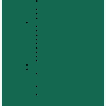
Система воспламенения топлива
WD615
Топливная аппаратура в сборе WD615
Топливопровод WD615
Топливопроводные трубки WD615
WD12/WD618
Выпускной коллектор
Картер
Клапаны, механизм газораспределения
Коленчатый вал, маховик
Крышка цилиндра
Крышка шестерен, картер маховика
Масляный насос и масляный фильтр
Масляный поддон
Шатун, поршень
WD615G220
ZHBG14-A
Коленчатый вал и сборка маховика
(CRANKSHAFT AND FLYWHEEL
ASSEMBLY)
ОСНОВАНИЕ БАЗОВОЙ РАМЫ
(BASE FRAME ASSEMBLY)
ПОРШЕНЬ И СОЕДИНИТЕЛЬНАЯ
ШАБЛОНА В СБОРЕ (PISTON &
CONNECTING ROD ASSEMBLY)