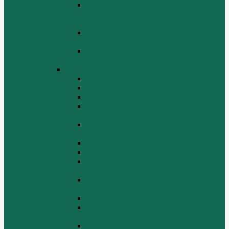
Поршень шатун вкладыши и кольца
Двигатель Хово HOWO WD 615 ЕВРО
3
Топливная система Двигатель HOWO
WD 615 ЕВРО 3
Электрооборудование Двигатель
HOWO WD 615 ЕВРО 3
Двигатель WP10
Блок цилиндров WP10
Впускной коллектор WP10
Выпускной коллектор WP10
Газораспределительный механизм
WP10
Головка цилиндра и крышка головки
цилиндра WP10
Коленчатый вал и маховик WP10
Компрессор WP10
Масляный насос и маслозаборник
WP10
Масляный охладитель и масляный
фильтр WP10
Насос системы охлаждения WP10
Насос системы охлаждения и
вентилятор WP10
Поддон блока цилиндров WP10