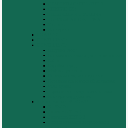
СТАРТЕРЫ ГЕНЕРАТОРЫ
СЦЕПЛЕНИЕ
ТОПЛИВНАЯ СИСТЕМА
ТОРМОЗНАЯ СИСТЕМА
Фильтры
Электрика
HOWO A7
HOWO ZZ5507
HOWO ZZ5707
Ведущий мост
Вспомогательные агрегаты двигателя
Кабина
Коробка передач
Муфта сцепления
Передняя и задняя подвески
Передняя ось и рулевой механизм
Рама кузова
Тормозная и воздушная системы
Электрооборудование
Каталог запчастей HOWO
ZF S6-120
Двигатель Euro 2
Двигатель ЕВРО-3
Дополнительное оборудование
двигателя