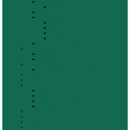
Автокраны
QY25K5
Катки
Погрузчики
LW300f
LW500F
WZ30-25
ZL50G
РЕДУКТОР МОСТА
BEIFANG BENCHI (NORTH BENZ)
Грузовики
Самосвалы
Changlin
Автогрейдеры Changlin PY165H, PY220H
ChengGong
DOOSAN
FAW
FAW J5
FAW J6
Двигатель FAW C6110
МАЗ-4380 FAW
FOTON
HZM
LongGong, LONKING
TIEMA