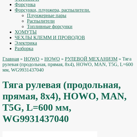
Форсунка
Форсунки, плунжера, распылители.
Плунжерные пары
Распылители
Топливные форсунки
ХОМУТЫ
ЧЕХЛЫ КЛЕММ И ПРОВОДОВ
Электрика
Разборка
Главная
»
HOWO
»
HOWO
»
РУЛЕВОЙ МЕХАНИЗМ
» Тяга
рулевая (продольная, прямая, 8x4), HOWO, MAN, T5G, L=600
мм, WG9931437040
Тяга рулевая (продольная,
прямая, 8x4), HOWO, MAN,
T5G, L=600 мм,
WG9931437040