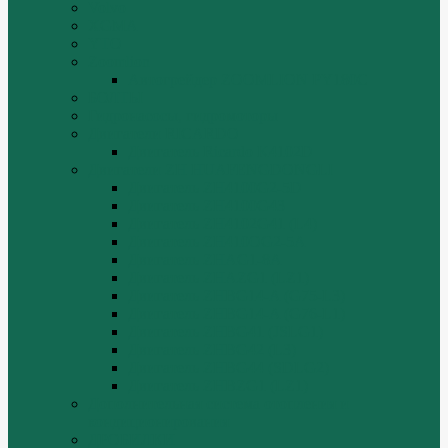
Volvo
XGMA
YTO
Zoomlion
Автогрейдер ZOOMLION PY180C
БОЛТЫ
Гидронасосы, гидромоторы
Двигатели RICARDO
Двигатель Ricardo K4102D
Двигатели ZH HUAFENGDONGLI
Двигатель ZH4100G2-5D
Двигатель ZH4100G43
Двигатель ZH4102G41 (L4)
Двигатель ZH410OG2-5A
Двигатель ZHAG1-8A
Двигатель ZHAZG1 (LZ1)
Двигатель ZHBG14-A (G75-L3)
Двигатель ZHBG14-A (G76-L1)
Двигатель ZHBG41 (JSLG1)
Двигатель ZHBG42 (L3)
Двигатель ZHBG44 (SDLG2)
Двигатель ZHBZG1 (LZ1)
Дополнительная система отопления и
кондиционирования
ДРОБИЛКИ