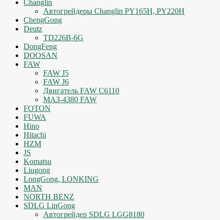
Changlin
Автогрейдеры Changlin PY165H, PY220H
ChengGong
Deutz
TD226B-6G
DongFeng
DOOSAN
FAW
FAW J5
FAW J6
Двигатель FAW C6110
МАЗ-4380 FAW
FOTON
FUWA
Hino
Hitachi
HZM
JS
Komatsu
Liugong
LongGong, LONKING
MAN
NORTH BENZ
SDLG LinGong
Автогрейдер SDLG LGG8180