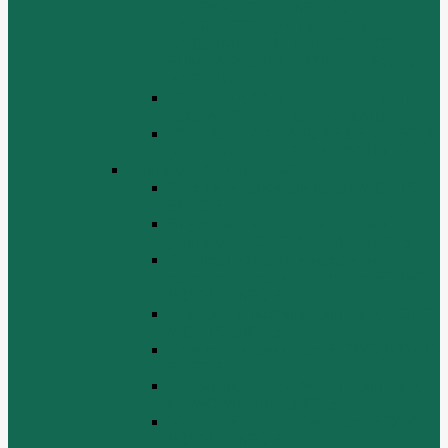
СБОРКА ТОПЛИВНОГО
ИНЖЕКТОРА (FUEL SYSTEM
ASSEMMBLY, FUFL INJECTION
PUMP ASSEMBLY, FUEL INJECTOR
ASSEMBIY)
СИСТЕМА ВЫПУСКА СИСТЕМЫ
(EXHAUST SYSTEM ASSEMBLY)
СИСТЕМА ОХЛАЖДЕНИЯ В СБОРЕ
(COOLING SYSTEM ASSEMBLY)
Двигатель WD 615 ЕВРО 3
Блок цилиндров Двигатель WD 615
ЕВРО 3
Впускная и выпускная системы
Двигатель HOWO WD 615 ЕВРО 3
Головка цилиндра и механизм
газораспределения Двигатель HOWO
WD 615 ЕВРО 3
Коленвал и маховик Двигатель HOWO
WD 615 ЕВРО 3
Компрессор Двигатель HOWO WD 615
ЕВРО 3
Масляный насос и фильтр Двигатель
HOWO WD 615 ЕВРО 3
Масляный поддон Двигатель HOWO
WD 615 ЕВРО 3