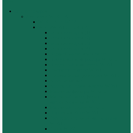
Меню
каталог товаров
Двигатели WEICHAI
WEICHAI ZH4102
WD10/WD615 (EURO-2)
Блок цилиндров (1)
Блок цилиндров (2)
Блок цилиндров (3)
Блок цилиндров (4)
Водяной насос, вентилятор
Воздуховод компрессора WD615
Воздушный компрессор WD615
Генератор, стартер WD615
Головка блока цилиндров WD615
Коленчатый вал
Коллектор подачи воздуха WD615
Масляные фильтры WD615
Масляный насос, фильтр
маслоприемника WD615
Масляный поддон WD615
Поршень в сборе WD615
Распределительный вал, клапана
WD615
Ролик WD615