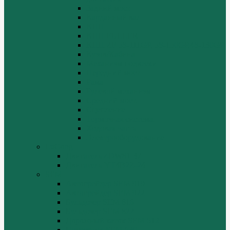
Задний мост
Карданный вал
КПП
КПП FULLER
КПП.ZF 5S-111GP, 5S-150GP,4S-130GP.
Кузов/Кабина
Механизм подвески
Передний мост
Рама
Рулевой механизм
Средний мост.
Сцепление
Тормозная система.
Ходовая часть
Электрооборудование
LuGong
Двигатель 4DW81-37
Двигатель YT4B2Z-24
SEM
Автогрейдер SEM 919
Автогрейдер SEM 922
Бульдозер SEM 816
Бульдозер SEM 822
Дорожный каток SEM 512
Погрузчик SEM 630