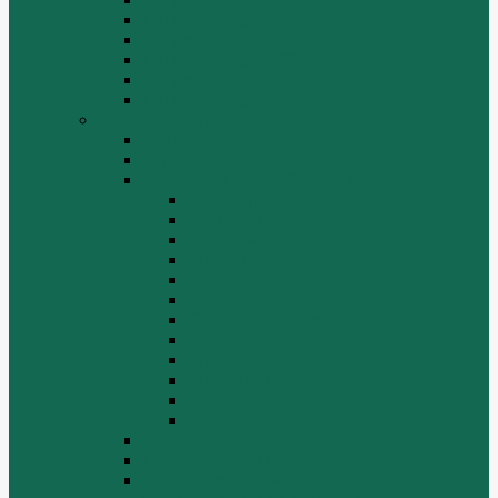
Погрузчик SEM 636
Погрузчик SEM 652
Погрузчик SEM 655
Погрузчик SEM 656
Погрузчик SEM 660
Shaanxi (Shacman)
Двигатель
Карданные валы
Каталог запчастей Shaanxi F2000
Валы карданные
Двигатель
Задний мост
Задняя подвеска
КПП
Кузов/Кабина
Передняя подвеска
Рама
Рулевое управление
Средний мост
Сцепление
Электрооборудование
КПП
Подвеска, мосты
Рулевой механизм