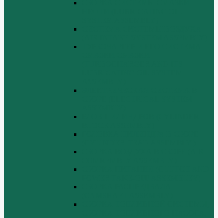
СБОРКА СИСТЕМЫ СМАЗКИ
НЕФТИ (LUBRICATING OIL
SYSTEM ASSEMBLY)
СИСТЕМА СИСТЕМЫ ВОЗДУХА
(AIR INTAKE SYSTEM ASSEMBLY)
ТУРБОЧАРГЕР И ЕГО СИСТЕМА
СМАЗКИ СМАЗКИ
(TURBOCHARGER AND ITS
LUBRICATING OIL SYSTEM
ASSEMBLY)
ЭЛЕКТРИЧЕСКАЯ СИСТЕМА В
СБОРЕ (ELECTRICAL SYSTEM
ASSEMBLY)
БЛОК ЦИЛИНДРОВ (CYLINDER
BLOCK ASSEMBLY)
ГОЛОВКА ЦИЛИНДРА В СБОРЕ
(CYLINDER HEAD ASSEMBLY )
СБОРКА ВОЗДУХА В СБОРЕ (AIR
COMREMBLY ASSEMBLY)
СБОРКА ПИТАНИЯ (CLUTCH AND
POWER TAKE-OFF ASSEMBLEY)
СБОРКА РАСПРЕДВАЛА
(CAMSHAFT ASSEMBLY)
СБОРКА ТОПЛИВНОЙ СИСТЕМЫ,
СБОРКА ТОПЛИВНОГО НАСОСА,