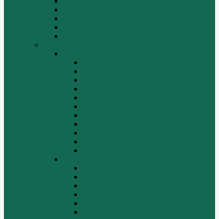
СТАРТЕРЫ И ГЕНЕРАТОРЫ
Топливная система
Тормозная система
Фильтры
Электрика
Shantui
SD16
Бортовая
Гидросистема
Гидротрансформатор
КПП
Отвалы и ножи
Радиаторы
Рама, капот, кабина
Ремкомплекты, ремни, филтры.
Топливная система
Ходовая часть
Электрика
SD22/SD23
Бортовая
Гидросистема
Гидротрансформатор
КПП
Отвалы и ножи
Рама, капот, кабина