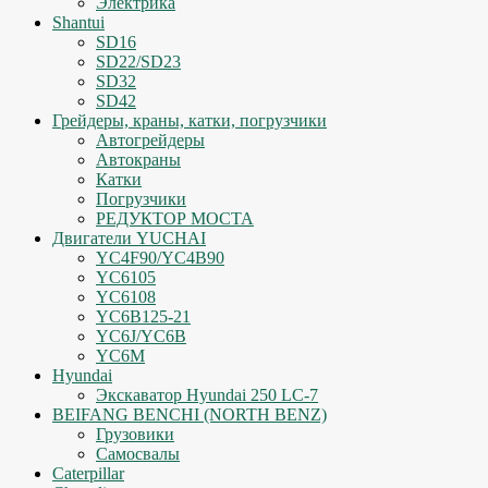
Электрика
Shantui
SD16
SD22/SD23
SD32
SD42
Грейдеры, краны, катки, погрузчики
Автогрейдеры
Автокраны
Катки
Погрузчики
РЕДУКТОР МОСТА
Двигатели YUCHAI
YC4F90/YC4B90
YC6105
YC6108
YC6B125-21
YC6J/YC6B
YC6M
Hyundai
Экскаватор Hyundai 250 LC-7
BEIFANG BENCHI (NORTH BENZ)
Грузовики
Самосвалы
Caterpillar