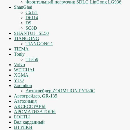
Фронтальный погрузчик SDLG LinGong LG936
ShanGhai
C6121
D6114
D9
SC8D
SHANTUI - SL50
TIANGONG
TIANGONG1
TIEMA
Tonly
TL859
Volvo
WEICHAI
XGMA
YTO
Zoomlion
Автогрейдер ZOOMLION PY180C
Автогрейдер, GR-135
Автохимия
АКСЕССУАРЫ
АРОМАТИЗАТОРЫ
БОЛТЫ
Вал карданный
ВТУЛКИ