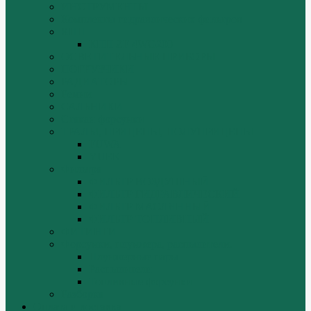
ИНСТРУМЕНТЫ
Комплекты гидравлических фильтров
КПП
КПП ZF 4WG200
ОСВЕТИТЕЛЬНЫЕ ПРИБОРЫ
ПОГРУЗЧИКИ
РАДИАТОРЫ
Ремни
САЛЬНИКИ
Стакан форсунки
ТРАЛЫ, ПРИЦЕПЫ, ПОЛУПРИЦЕПЫ
FUWA
YUEK
Фильтра
ФИЛЬТР ВОЗДУШНЫЙ
ФИЛЬТР ГИДРАВЛИЧЕСКИЙ
ФИЛЬТР МАСЛЯННЫЙ
ФИЛЬТР ТОПЛИВНЫЙ
ФИТИНГИ
Форсунки, плунжера, распылители.
Плунжерные пары
Распылители
Топливные форсунки
Разборка
Оплата и доставка