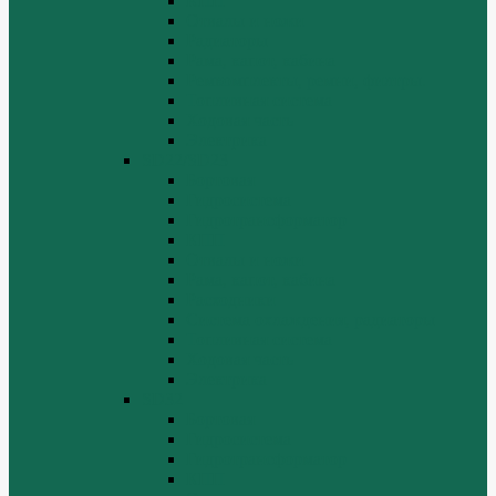
КПП
Отвалы и ножи
Радиаторы
Рама, капот, кабина
Ремкомплекты, ремни, филтры.
Топливная система
Ходовая часть
Электрика
SD22/SD23
Бортовая
Гидросистема
Гидротрансформатор
КПП
Отвалы и ножи
Рама, капот, кабина
Расходники
Система охлаждения, радиаторы
Топливная система
Ходовая часть
Электрика
SD32
Бортовая
Гидросистема
Гидротрансформатор
КПП