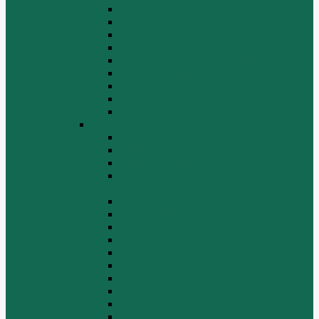
Вспомогательные агрегаты двигателя
Кабина
Коробка передач
Муфта сцепления
Передняя и задняя подвески
Передняя ось и рулевой механизм
Рама кузова
Тормозная и воздушная системы
Электрооборудование
Каталог запчастей HOWO
ZF S6-120
Двигатель Euro 2
Двигатель ЕВРО-3
Дополнительное оборудование
двигателя
Задний мост
Карданный вал
КПП
КПП FULLER
КПП.ZF 5S-111GP, 5S-150GP,4S-130GP.
Кузов/Кабина
Механизм подвески
Передний мост
Рама
Рулевой механизм