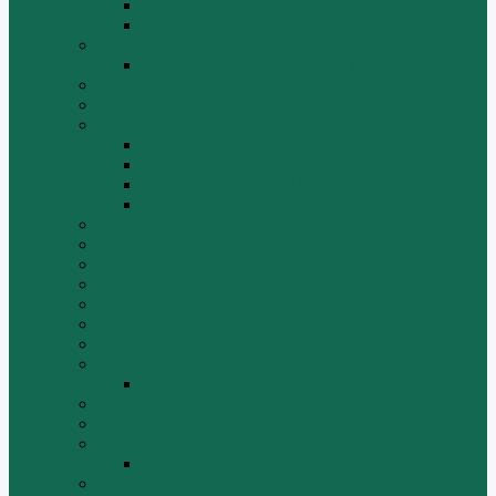
Грузовики
Самосвалы
Changlin
Автогрейдеры Changlin PY165H, PY220H
ChengGong
DOOSAN
FAW
FAW J5
FAW J6
Двигатель FAW C6110
МАЗ-4380 FAW
FOTON
HZM
LongGong, LONKING
TIEMA
Volvo
XGMA
YTO
Zoomlion
Автогрейдер ZOOMLION PY180C
БОЛТЫ
Гидронасосы, гидромоторы
Двигатели RICARDO
Двигатель Ricardo K4102D
Двигатели ZH HUAFENGDONGLI