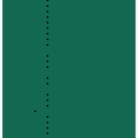
Водяной насос, вентилятор
Воздуховод компрессора WD615
Воздушный компрессор WD615
Генератор, стартер WD615
Головка блока цилиндров WD615
Коленчатый вал
Коллектор подачи воздуха WD615
Масляные фильтры WD615
Масляный насос, фильтр
маслоприемника WD615
Масляный поддон WD615
Поршень в сборе WD615
Распределительный вал, клапана
WD615
Ролик WD615
Система воспламенения топлива
WD615
Топливная аппаратура в сборе WD615
Топливопровод WD615
Топливопроводные трубки WD615
WD12/WD618
Выпускной коллектор
Картер
Клапаны, механизм газораспределения
Коленчатый вал, маховик