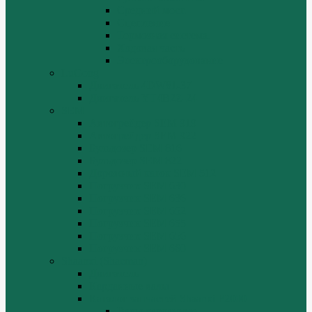
Средний мост.
Сцепление
Тормозная система.
Ходовая часть
Электрооборудование
LuGong
Двигатель 4DW81-37
Двигатель YT4B2Z-24
SEM
Автогрейдер SEM 919
Автогрейдер SEM 922
Бульдозер SEM 816
Бульдозер SEM 822
Дорожный каток SEM 512
Погрузчик SEM 630
Погрузчик SEM 636
Погрузчик SEM 652
Погрузчик SEM 655
Погрузчик SEM 656
Погрузчик SEM 660
Shaanxi (Shacman)
Двигатель
Карданные валы
Каталог запчастей Shaanxi F2000
Валы карданные