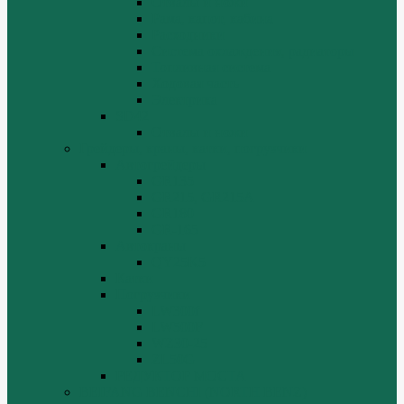
Отвалы и ножи
Рама, капот, кабина
Расходники
Система охлаждения, радиаторы
Топливная система
Ходовая часть
Электрика
SD42
Отвалы и ножи
Грейдеры, краны, катки, погрузчики
Автогрейдеры
GR135
GR215, GR215A
GR180
GR-165
Автокраны
QY25K5
Катки
Погрузчики
LW300f
LW500F
WZ30-25
ZL50G
РЕДУКТОР МОСТА
BEIFANG BENCHI (NORTH BENZ)