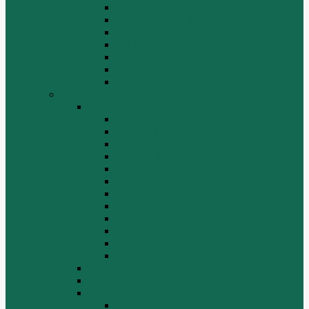
Крышка цилиндра в сборе WP12
Маховик коленвала WP12
Ременный привод WP12
Топливная система WP12
Форсунка WP12
Шатун и поршень WP12
Шестеренчатый привод WP12
HOWO
HOWO
ДВИГАТЕЛЬ
КАРДАННЫЕ ВАЛЫ
КПП
КУЗОВ И КАБИНА
ПОДВЕСКА
РУЛЕВОЙ МЕХАНИЗМ
СТАРТЕРЫ ГЕНЕРАТОРЫ
СЦЕПЛЕНИЕ
ТОПЛИВНАЯ СИСТЕМА
ТОРМОЗНАЯ СИСТЕМА
Фильтры
Электрика
HOWO A7
HOWO ZZ5507
HOWO ZZ5707
Ведущий мост