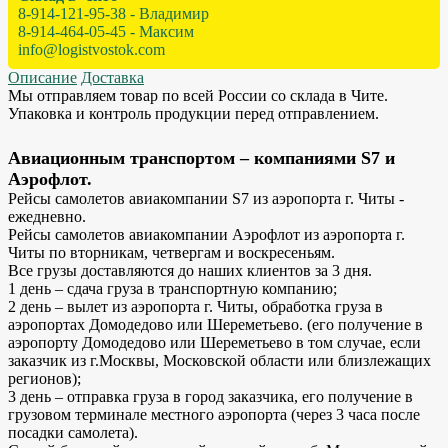
8-914-121-95-38 - Владимир
8-914-464-05-45 - Максим
info@logistvostok.com
Описание
Доставка
Мы отправляем товар по всей России со склада в Чите.
Упаковка и контроль продукции перед отправлением.
Авиационным транспортом – компаниями S7 и
Аэрофлот.
Рейсы самолетов авиакомпании S7 из аэропорта г. Читы -
ежедневно.
Рейсы самолетов авиакомпании Аэрофлот из аэропорта г.
Читы по вторникам, четвергам и воскресеньям.
Все грузы доставляются до наших клиентов за 3 дня.
1 день – сдача груза в транспортную компанию;
2 день – вылет из аэропорта г. Читы, обработка груза в
аэропортах Домодедово или Шереметьево. (его получение в
аэропорту Домодедово или Шереметьево в том случае, если
заказчик из г.Москвы, Московской области или близлежащих
регионов);
3 день – отправка груза в город заказчика, его получение в
грузовом терминале местного аэропорта (через 3 часа после
посадки самолета).