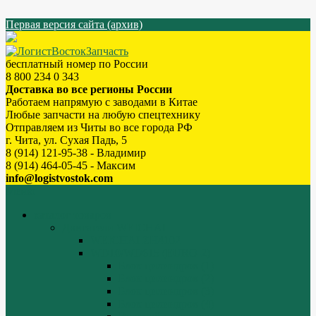
Первая версия сайта (архив)
бесплатный номер по России
8 800 234 0 343
Доставка во все регионы России
Работаем напрямую с заводами в Китае
Любые запчасти на любую спецтехнику
Отправляем из Читы во все города РФ
г. Чита, ул. Сухая Падь, 5
8 (914) 121-95-38 - Владимир
8 (914) 464-05-45 - Максим
info@logistvostok.com
Меню
каталог товаров
Двигатели WEICHAI
WEICHAI ZH4102
WD10/WD615 (EURO-2)
Блок цилиндров (1)
Блок цилиндров (2)
Блок цилиндров (3)
Блок цилиндров (4)