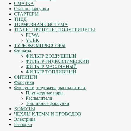
СМАЗКА
Стакан форсунки
СТАРТЕРЫ
ТНВД
ТОРМОЗНАЯ СИСТЕМА
ТРАЛЫ, ПРИЦЕПЫ, ПОЛУПРИЦЕПЫ
FUWA
YUEK
ТУРБОКОМПРЕССОРЫ
Фильтра
ФИЛЬТР ВОЗДУШНЫЙ
ФИЛЬТР ГИДРАВЛИЧЕСКИЙ
ФИЛЬТР МАСЛЯННЫЙ
ФИЛЬТР ТОПЛИВНЫЙ
ФИТИНГИ
Форсунка
Форсунки, плунжера, распылители.
Плунжерные пары
Распылители
Топливные форсунки
ХОМУТЫ
ЧЕХЛЫ КЛЕММ И ПРОВОДОВ
Электрика
Разборка