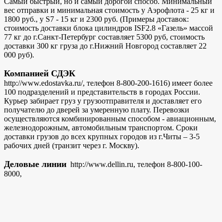
Самый быстрый, но и самый дорогой способ. Минимальный
вес отправки и минимальная стоимость у Аэрофлота - 25 кг и
1800 руб., у S7 - 15 кг и 2300 руб. (Примеры доставок:
стоимость доставки блока цилиндров ISF2.8 «Газель» массой
77 кг до г.Санкт-Петербург составляет 5300 руб, стоимость
доставки 300 кг груза до г.Нижний Новгород составляет 22
000 руб).
Компанией СДЭК
http://www.edostavka.ru/, телефон 8-800-200-1616) имеет более
100 подразделений и представительств в городах России.
Курьер забирает груз у грузоотправителя и доставляет его
получателю до дверей за умеренную плату. Перевозки
осуществляются комбинированным способом - авиационным,
железнодорожным, автомобильным транспортом. Сроки
доставки грузов до всех крупных городов из г.Читы – 3-5
рабочих дней (транзит через г. Москву).
Деловые линии
http://www.dellin.ru, телефон 8-800-100-
8000,