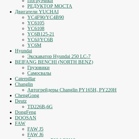
Погрузчики
РЕДУКТОР МОСТА
Двигатели YUCHAI
YC4F90/YC4B90
YC6105
YC6108
YC6B125-21
YC6J/YC6B
YC6M
Hyundai
Экскаватор Hyundai 250 LC-7
BEIFANG BENCHI (NORTH BENZ)
Грузовики
Самосвалы
Caterpillar
Changlin
Автогрейдеры Changlin PY165H, PY220H
ChengGong
Deutz
TD226B-6G
DongFeng
DOOSAN
FAW
FAW J5
FAW J6