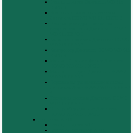
Блок цилиндров Двигатель WD 615
ЕВРО 3
Впускная и выпускная системы
Двигатель HOWO WD 615 ЕВРО 3
Головка цилиндра и механизм
газораспределения Двигатель HOWO
WD 615 ЕВРО 3
Коленвал и маховик Двигатель HOWO
WD 615 ЕВРО 3
Компрессор Двигатель HOWO WD 615
ЕВРО 3
Масляный насос и фильтр Двигатель
HOWO WD 615 ЕВРО 3
Масляный поддон Двигатель HOWO
WD 615 ЕВРО 3
Поршень шатун вкладыши и кольца
Двигатель Хово HOWO WD 615 ЕВРО
3
Топливная система Двигатель HOWO
WD 615 ЕВРО 3
Электрооборудование Двигатель
HOWO WD 615 ЕВРО 3
Двигатель WP10
Блок цилиндров WP10
Впускной коллектор WP10