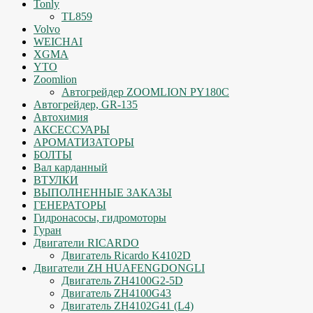
Tonly
TL859
Volvo
WEICHAI
XGMA
YTO
Zoomlion
Автогрейдер ZOOMLION PY180C
Автогрейдер, GR-135
Автохимия
АКСЕССУАРЫ
АРОМАТИЗАТОРЫ
БОЛТЫ
Вал карданный
ВТУЛКИ
ВЫПОЛНЕННЫЕ ЗАКАЗЫ
ГЕНЕРАТОРЫ
Гидронасосы, гидромоторы
Гуран
Двигатели RICARDO
Двигатель Ricardo K4102D
Двигатели ZH HUAFENGDONGLI
Двигатель ZH4100G2-5D
Двигатель ZH4100G43
Двигатель ZH4102G41 (L4)