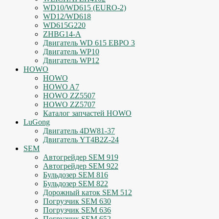
WD10/WD615 (EURO-2)
WD12/WD618
WD615G220
ZHBG14-A
Двигатель WD 615 ЕВРО 3
Двигатель WP10
Двигатель WP12
HOWO
HOWO
HOWO A7
HOWO ZZ5507
HOWO ZZ5707
Каталог запчастей HOWO
LuGong
Двигатель 4DW81-37
Двигатель YT4B2Z-24
SEM
Автогрейдер SEM 919
Автогрейдер SEM 922
Бульдозер SEM 816
Бульдозер SEM 822
Дорожный каток SEM 512
Погрузчик SEM 630
Погрузчик SEM 636
Погрузчик SEM 652