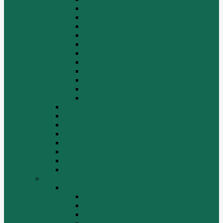
Двигатель
Задний мост
Задняя подвеска
КПП
Кузов/Кабина
Передняя подвеска
Рама
Рулевое управление
Средний мост
Сцепление
Электрооборудование
КПП
Подвеска, мосты
Рулевой механизм
СТАРТЕРЫ И ГЕНЕРАТОРЫ
Топливная система
Тормозная система
Фильтры
Электрика
Shantui
SD16
Бортовая
Гидросистема
Гидротрансформатор