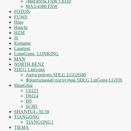
Двигатель FAW C6110
МАЗ-4380 FAW
FOTON
FUWA
Hino
Hitachi
HZM
JS
Komatsu
Liugong
LongGong, LONKING
MAN
NORTH BENZ
SDLG LinGong
Автогрейдер SDLG LGG8180
Фронтальный погрузчик SDLG LinGong LG936
ShanGhai
C6121
D6114
D9
SC8D
SHANTUI - SL50
TIANGONG
TIANGONG1
TIEMA