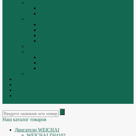
ТРАЛЫ, ПРИЦЕПЫ, ПОЛУПРИЦЕПЫ
FUWA
YUEK
Фильтра
ФИЛЬТР ВОЗДУШНЫЙ
ФИЛЬТР ГИДРАВЛИЧЕСКИЙ
ФИЛЬТР МАСЛЯННЫЙ
ФИЛЬТР ТОПЛИВНЫЙ
ФИТИНГИ
Форсунки, плунжера, распылители.
Плунжерные пары
Распылители
Топливные форсунки
Разборка
Оплата и доставка
Контакты
|
ИНТЕРНЕТ МАГАЗИН - АКТУАЛЬНЫЕ ЦЕНЫ И
ОСТАТКИ
Наш каталог товаров
Двигатели WEICHAI
WEICHAI ZH4102