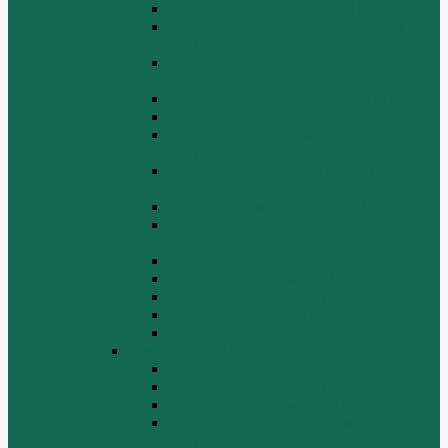
Выпускной коллектор WP10
Газораспределительный механизм
WP10
Головка цилиндра и крышка головки
цилиндра WP10
Коленчатый вал и маховик WP10
Компрессор WP10
Масляный насос и маслозаборник
WP10
Масляный охладитель и масляный
фильтр WP10
Насос системы охлаждения WP10
Насос системы охлаждения и
вентилятор WP10
Поддон блока цилиндров WP10
Топливная система WP10
Шатун и поршень WP10
Шкив натяжной WP10
Электрооборудование WP10
Двигатель WP12
Блок цилиндров WP12
Впускная система WP12
Выхлопная система WP12
Газораспределительный механизм
WP12