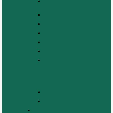
ЭЛЕКТРИЧЕСКАЯ СИСТЕМА В
СБОРЕ (ELECTRICAL SYSTEM
ASSEMBLY)
БЛОК ЦИЛИНДРОВ (CYLINDER
BLOCK ASSEMBLY)
ГОЛОВКА ЦИЛИНДРА В СБОРЕ
(CYLINDER HEAD ASSEMBLY )
СБОРКА ВОЗДУХА В СБОРЕ (AIR
COMREMBLY ASSEMBLY)
СБОРКА ПИТАНИЯ (CLUTCH AND
POWER TAKE-OFF ASSEMBLEY)
СБОРКА РАСПРЕДВАЛА
(CAMSHAFT ASSEMBLY)
СБОРКА ТОПЛИВНОЙ СИСТЕМЫ,
СБОРКА ТОПЛИВНОГО НАСОСА,
СБОРКА ТОПЛИВНОГО
ИНЖЕКТОРА (FUEL SYSTEM
ASSEMMBLY, FUFL INJECTION
PUMP ASSEMBLY, FUEL INJECTOR
ASSEMBIY)
СИСТЕМА ВЫПУСКА СИСТЕМЫ
(EXHAUST SYSTEM ASSEMBLY)
СИСТЕМА ОХЛАЖДЕНИЯ В СБОРЕ
(COOLING SYSTEM ASSEMBLY)
Двигатель WD 615 ЕВРО 3