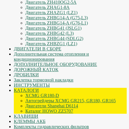
Двигатель ZH410OG2-5A
Двигатель ZHAG1-8A
Двигатель ZHAZG1 (LZ1)
Двигатель ZHBG14-A (G75-L3)
Двигатель ZHBG14-A (G76-L1)
Двигатель ZHBG41 (JSLG1)
Двигатель ZHBG42 (L3)
Двигатель ZHBG44 (SDLG2)
Двигатель ZHBZG1 (LZ1)
ДВИГАТЕЛИ В СБОРЕ
Дополнительная система отопления и
кондиционирования
ДОПОЛНИТЕЛЬНОЕ ОБОРУДОВАНИЕ
ДОРОЖНЫЙ КАТОК
ДРОБИЛКИ
Заклепка тормозной накладки
ИНСТРУМЕНТЫ
КАТАЛОГИ
XCMG GR180-D
Автогрейдеры XCMG GR215, GR180, GR165
Двигатели Shanghai D6114
Каталог HOWO ZZ5707
КЛАВИШИ
КЛЕММЫ АКБ
Комплекты гидравлических фильтров