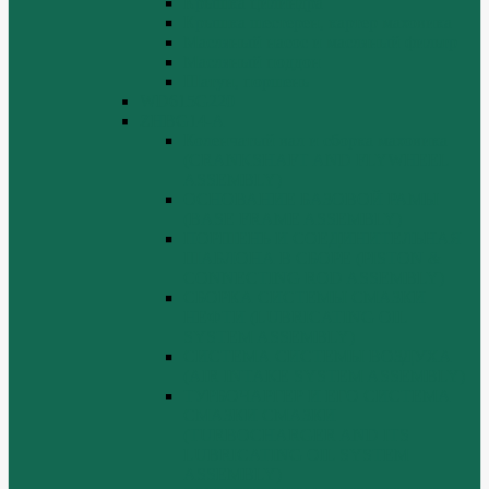
Крышка цилиндра
Крышка шестерен, картер маховика
Масляный насос и масляный фильтр
Масляный поддон
Шатун, поршень
WD615G220
ZHBG14-A
Коленчатый вал и сборка маховика
(CRANKSHAFT AND FLYWHEEL
ASSEMBLY)
ОСНОВАНИЕ БАЗОВОЙ РАМЫ
(BASE FRAME ASSEMBLY)
ПОРШЕНЬ И СОЕДИНИТЕЛЬНАЯ
ШАБЛОНА В СБОРЕ (PISTON &
CONNECTING ROD ASSEMBLY)
СБОРКА СИСТЕМЫ СМАЗКИ
НЕФТИ (LUBRICATING OIL
SYSTEM ASSEMBLY)
СИСТЕМА СИСТЕМЫ ВОЗДУХА
(AIR INTAKE SYSTEM ASSEMBLY)
ТУРБОЧАРГЕР И ЕГО СИСТЕМА
СМАЗКИ СМАЗКИ
(TURBOCHARGER AND ITS
LUBRICATING OIL SYSTEM
ASSEMBLY)