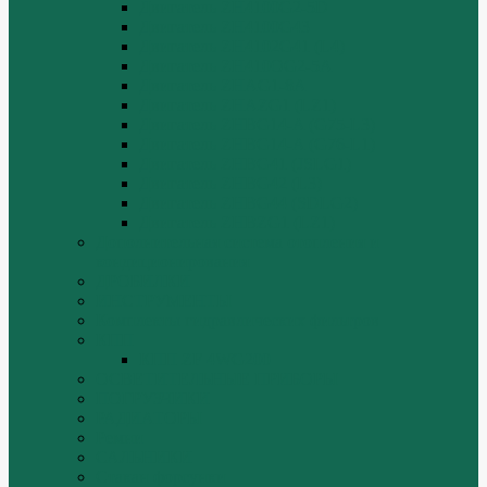
Двигатель ZH4100G2-5D
Двигатель ZH4100G43
Двигатель ZH4102G41 (L4)
Двигатель ZH410OG2-5A
Двигатель ZHAG1-8A
Двигатель ZHAZG1 (LZ1)
Двигатель ZHBG14-A (G75-L3)
Двигатель ZHBG14-A (G76-L1)
Двигатель ZHBG41 (JSLG1)
Двигатель ZHBG42 (L3)
Двигатель ZHBG44 (SDLG2)
Двигатель ZHBZG1 (LZ1)
Дополнительная система отопления и
кондиционирования
ДРОБИЛКИ
ИНСТРУМЕНТЫ
Комплекты гидравлических фильтров
КПП
КПП ZF 4WG200
ОСВЕТИТЕЛЬНЫЕ ПРИБОРЫ
ПОГРУЗЧИКИ
РАДИАТОРЫ
Ремни
САЛЬНИКИ
Стакан форсунки