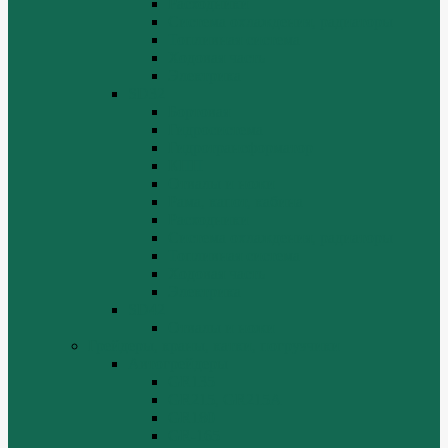
Расходники
Система охлаждения, радиаторы
Топливная система
Ходовая часть
Электрика
SD32
Бортовая
Гидросистема
Гидротрансформатор
КПП
Отвалы и ножи
Рама, капот, кабина
Расходники
Система охлаждения, радиаторы
Топливная система
Ходовая часть
Электрика
SD42
Отвалы и ножи
Грейдеры, краны, катки, погрузчики
Автогрейдеры
GR135
GR215, GR215A
GR180
GR-165