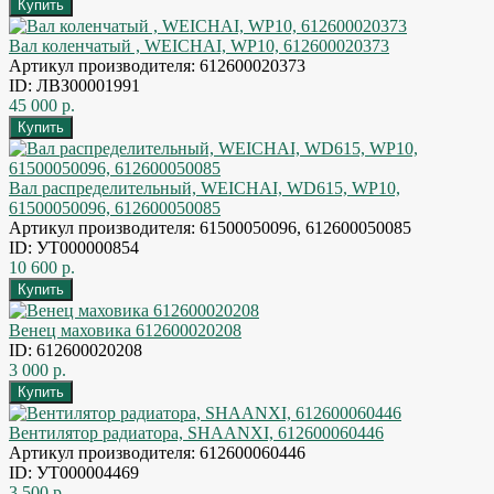
Вал коленчатый , WEICHAI, WP10, 612600020373
Артикул производителя: 612600020373
ID: ЛВЗ00001991
45 000 р.
Вал распределительный, WEICHAI, WD615, WP10,
61500050096, 612600050085
Артикул производителя: 61500050096, 612600050085
ID: УТ000000854
10 600 р.
Венец маховика 612600020208
ID: 612600020208
3 000 р.
Вентилятор радиатора, SHAANXI, 612600060446
Артикул производителя: 612600060446
ID: УТ000004469
3 500 р.