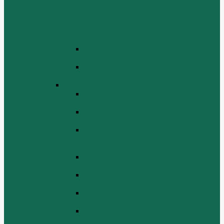
СБОРКА ТОПЛИВНОГО
ИНЖЕКТОРА (FUEL SYSTEM
ASSEMMBLY, FUFL INJECTION
PUMP ASSEMBLY, FUEL INJECTOR
ASSEMBIY)
СИСТЕМА ВЫПУСКА СИСТЕМЫ
(EXHAUST SYSTEM ASSEMBLY)
СИСТЕМА ОХЛАЖДЕНИЯ В СБОРЕ
(COOLING SYSTEM ASSEMBLY)
Двигатель WD 615 ЕВРО 3
Блок цилиндров Двигатель WD 615
ЕВРО 3
Впускная и выпускная системы
Двигатель HOWO WD 615 ЕВРО 3
Головка цилиндра и механизм
газораспределения Двигатель HOWO
WD 615 ЕВРО 3
Коленвал и маховик Двигатель HOWO
WD 615 ЕВРО 3
Компрессор Двигатель HOWO WD 615
ЕВРО 3
Масляный насос и фильтр Двигатель
HOWO WD 615 ЕВРО 3
Масляный поддон Двигатель HOWO
WD 615 ЕВРО 3