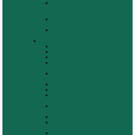
Поршень шатун вкладыши и кольца
Двигатель Хово HOWO WD 615 ЕВРО
3
Топливная система Двигатель HOWO
WD 615 ЕВРО 3
Электрооборудование Двигатель
HOWO WD 615 ЕВРО 3
Двигатель WP10
Блок цилиндров WP10
Впускной коллектор WP10
Выпускной коллектор WP10
Газораспределительный механизм
WP10
Головка цилиндра и крышка головки
цилиндра WP10
Коленчатый вал и маховик WP10
Компрессор WP10
Масляный насос и маслозаборник
WP10
Масляный охладитель и масляный
фильтр WP10
Насос системы охлаждения WP10
Насос системы охлаждения и
вентилятор WP10
Поддон блока цилиндров WP10