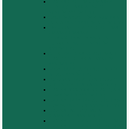
СБОРКА СИСТЕМЫ СМАЗКИ
НЕФТИ (LUBRICATING OIL
SYSTEM ASSEMBLY)
СИСТЕМА СИСТЕМЫ ВОЗДУХА
(AIR INTAKE SYSTEM ASSEMBLY)
ТУРБОЧАРГЕР И ЕГО СИСТЕМА
СМАЗКИ СМАЗКИ
(TURBOCHARGER AND ITS
LUBRICATING OIL SYSTEM
ASSEMBLY)
ЭЛЕКТРИЧЕСКАЯ СИСТЕМА В
СБОРЕ (ELECTRICAL SYSTEM
ASSEMBLY)
БЛОК ЦИЛИНДРОВ (CYLINDER
BLOCK ASSEMBLY)
ГОЛОВКА ЦИЛИНДРА В СБОРЕ
(CYLINDER HEAD ASSEMBLY )
СБОРКА ВОЗДУХА В СБОРЕ (AIR
COMREMBLY ASSEMBLY)
СБОРКА ПИТАНИЯ (CLUTCH AND
POWER TAKE-OFF ASSEMBLEY)
СБОРКА РАСПРЕДВАЛА
(CAMSHAFT ASSEMBLY)
СБОРКА ТОПЛИВНОЙ СИСТЕМЫ,
СБОРКА ТОПЛИВНОГО НАСОСА,