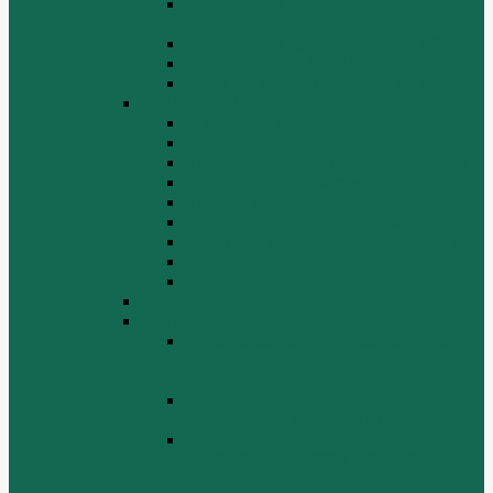
Система воспламенения топлива
WD615
Топливная аппаратура в сборе WD615
Топливопровод WD615
Топливопроводные трубки WD615
WD12/WD618
Выпускной коллектор
Картер
Клапаны, механизм газораспределения
Коленчатый вал, маховик
Крышка цилиндра
Крышка шестерен, картер маховика
Масляный насос и масляный фильтр
Масляный поддон
Шатун, поршень
WD615G220
ZHBG14-A
Коленчатый вал и сборка маховика
(CRANKSHAFT AND FLYWHEEL
ASSEMBLY)
ОСНОВАНИЕ БАЗОВОЙ РАМЫ
(BASE FRAME ASSEMBLY)
ПОРШЕНЬ И СОЕДИНИТЕЛЬНАЯ
ШАБЛОНА В СБОРЕ (PISTON &
CONNECTING ROD ASSEMBLY)