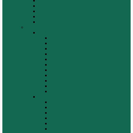
СТАРТЕРЫ И ГЕНЕРАТОРЫ
Топливная система
Тормозная система
Фильтры
Электрика
Shantui
SD16
Бортовая
Гидросистема
Гидротрансформатор
КПП
Отвалы и ножи
Радиаторы
Рама, капот, кабина
Ремкомплекты, ремни, филтры.
Топливная система
Ходовая часть
Электрика
SD22/SD23
Бортовая
Гидросистема
Гидротрансформатор
КПП
Отвалы и ножи
Рама, капот, кабина