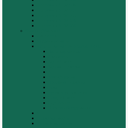
Погрузчик SEM 636
Погрузчик SEM 652
Погрузчик SEM 655
Погрузчик SEM 656
Погрузчик SEM 660
Shaanxi (Shacman)
Двигатель
Карданные валы
Каталог запчастей Shaanxi F2000
Валы карданные
Двигатель
Задний мост
Задняя подвеска
КПП
Кузов/Кабина
Передняя подвеска
Рама
Рулевое управление
Средний мост
Сцепление
Электрооборудование
КПП
Подвеска, мосты
Рулевой механизм