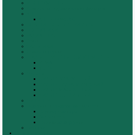
ИНСТРУМЕНТЫ
Комплекты гидравлических фильтров
КПП
КПП ZF 4WG200
ОСВЕТИТЕЛЬНЫЕ ПРИБОРЫ
ПОГРУЗЧИКИ
РАДИАТОРЫ
Ремни
САЛЬНИКИ
Стакан форсунки
ТРАЛЫ, ПРИЦЕПЫ, ПОЛУПРИЦЕПЫ
FUWA
YUEK
Фильтра
ФИЛЬТР ВОЗДУШНЫЙ
ФИЛЬТР ГИДРАВЛИЧЕСКИЙ
ФИЛЬТР МАСЛЯННЫЙ
ФИЛЬТР ТОПЛИВНЫЙ
ФИТИНГИ
Форсунки, плунжера, распылители.
Плунжерные пары
Распылители
Топливные форсунки
Разборка
Оплата и доставка