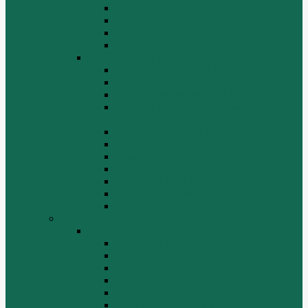
Топливная система WP10
Шатун и поршень WP10
Шкив натяжной WP10
Электрооборудование WP10
Двигатель WP12
Блок цилиндров WP12
Впускная система WP12
Выхлопная система WP12
Газораспределительный механизм
WP12
Крышка цилиндра в сборе WP12
Маховик коленвала WP12
Ременный привод WP12
Топливная система WP12
Форсунка WP12
Шатун и поршень WP12
Шестеренчатый привод WP12
HOWO
HOWO
ДВИГАТЕЛЬ
КАРДАННЫЕ ВАЛЫ
КПП
КУЗОВ И КАБИНА
ПОДВЕСКА
РУЛЕВОЙ МЕХАНИЗМ