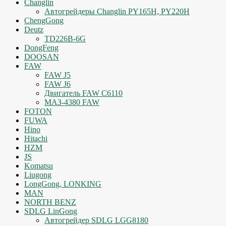
Changlin
Автогрейдеры Changlin PY165H, PY220H
ChengGong
Deutz
TD226B-6G
DongFeng
DOOSAN
FAW
FAW J5
FAW J6
Двигатель FAW C6110
МАЗ-4380 FAW
FOTON
FUWA
Hino
Hitachi
HZM
JS
Komatsu
Liugong
LongGong, LONKING
MAN
NORTH BENZ
SDLG LinGong
Автогрейдер SDLG LGG8180