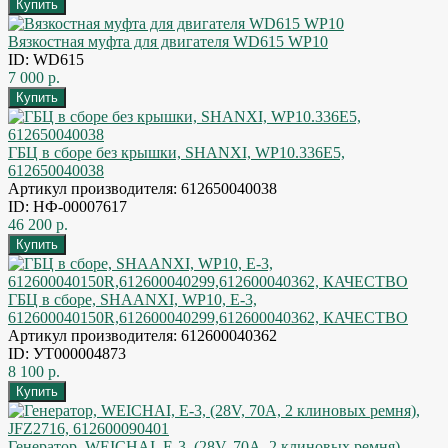
Вязкостная муфта для двигателя WD615 WP10
ID: WD615
7 000 р.
ГБЦ в сборе без крышки, SHANXI, WP10.336E5,
612650040038
Артикул производителя: 612650040038
ID: НФ-00007617
46 200 р.
ГБЦ в сборе, SHAANXI, WP10, E-3,
612600040150R,612600040299,612600040362, КАЧЕСТВО
Артикул производителя: 612600040362
ID: УТ000004873
8 100 р.
Генератор, WEICHAI, Е-3, (28V, 70А, 2 клиновых ремня),