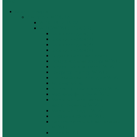
Меню
каталог товаров
Двигатели WEICHAI
WEICHAI ZH4102
WD10/WD615 (EURO-2)
Блок цилиндров (1)
Блок цилиндров (2)
Блок цилиндров (3)
Блок цилиндров (4)
Водяной насос, вентилятор
Воздуховод компрессора WD615
Воздушный компрессор WD615
Генератор, стартер WD615
Головка блока цилиндров WD615
Коленчатый вал
Коллектор подачи воздуха WD615
Масляные фильтры WD615
Масляный насос, фильтр
маслоприемника WD615
Масляный поддон WD615
Поршень в сборе WD615
Распределительный вал, клапана
WD615
Ролик WD615