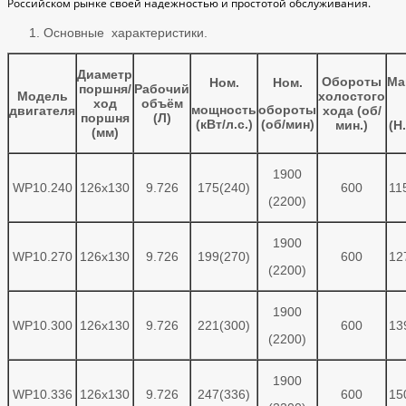
Российском рынке своей надежностью и простотой обслуживания.
Основные характеристики.
Диаметр
Обороты
Ма
Ном.
Ном.
поршня/
Рабочий
Модель
холостого
ход
объём
мощность
обороты
двигателя
хода (об/
поршня
(Л)
(кВт/л.с.)
(об/мин)
мин.)
(Н
(мм)
1900
WP10.240
126x130
9.726
175(240)
600
11
(2200)
1900
WP10.270
126x130
9.726
199(270)
600
12
(2200)
1900
WP10.300
126x130
9.726
221(300)
600
13
(2200)
1900
WP10.336
126x130
9.726
247(336)
600
15