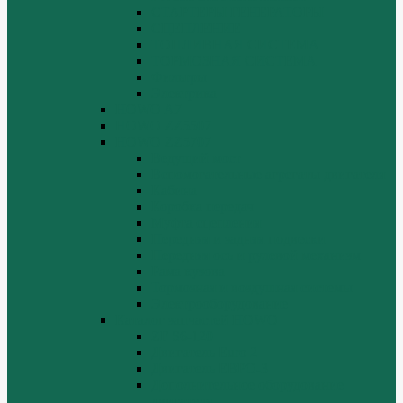
СТАРТЕРЫ ГЕНЕРАТОРЫ
СЦЕПЛЕНИЕ
ТОПЛИВНАЯ СИСТЕМА
ТОРМОЗНАЯ СИСТЕМА
Фильтры
Электрика
HOWO A7
HOWO ZZ5507
HOWO ZZ5707
Ведущий мост
Вспомогательные агрегаты двигателя
Кабина
Коробка передач
Муфта сцепления
Передняя и задняя подвески
Передняя ось и рулевой механизм
Рама кузова
Тормозная и воздушная системы
Электрооборудование
Каталог запчастей HOWO
ZF S6-120
Двигатель Euro 2
Двигатель ЕВРО-3
Дополнительное оборудование
двигателя