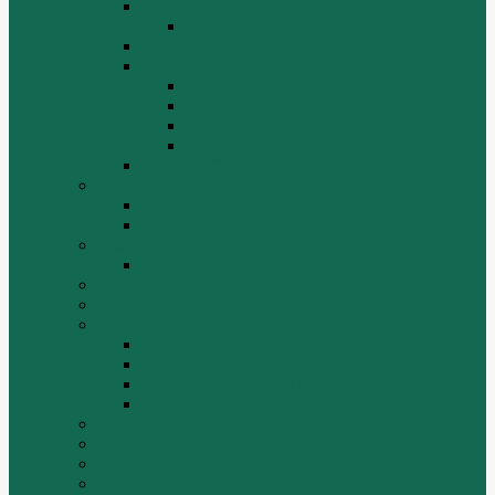
Автокраны
QY25K5
Катки
Погрузчики
LW300f
LW500F
WZ30-25
ZL50G
РЕДУКТОР МОСТА
BEIFANG BENCHI (NORTH BENZ)
Грузовики
Самосвалы
Changlin
Автогрейдеры Changlin PY165H, PY220H
ChengGong
DOOSAN
FAW
FAW J5
FAW J6
Двигатель FAW C6110
МАЗ-4380 FAW
FOTON
HZM
LongGong, LONKING
TIEMA