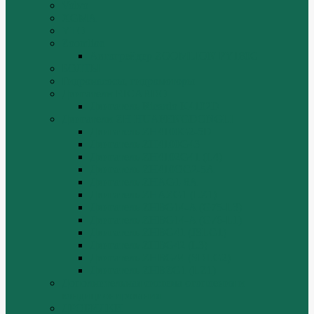
Volvo
XGMA
YTO
Zoomlion
Автогрейдер ZOOMLION PY180C
БОЛТЫ
Гидронасосы, гидромоторы
Двигатели RICARDO
Двигатель Ricardo K4102D
Двигатели ZH HUAFENGDONGLI
Двигатель ZH4100G2-5D
Двигатель ZH4100G43
Двигатель ZH4102G41 (L4)
Двигатель ZH410OG2-5A
Двигатель ZHAG1-8A
Двигатель ZHAZG1 (LZ1)
Двигатель ZHBG14-A (G75-L3)
Двигатель ZHBG14-A (G76-L1)
Двигатель ZHBG41 (JSLG1)
Двигатель ZHBG42 (L3)
Двигатель ZHBG44 (SDLG2)
Двигатель ZHBZG1 (LZ1)
Дополнительная система отопления и
кондиционирования
ДРОБИЛКИ