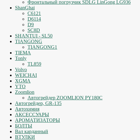
Фронтальный погрузчик SDLG LinGong LG936
ShanGhai
C6121
D6114
D9
SC8D
SHANTUI - SL50
TIANGONG
TIANGONG1
TIEMA
Tonly
TL859
Volvo
WEICHAI
XGMA
YTO
Zoomlion
Автогрейдер ZOOMLION PY180C
Автогрейдер, GR-135
Автохимия
АКСЕССУАРЫ
АРОМАТИЗАТОРЫ
БОЛТЫ
Вал карданный
ВТУЛКИ