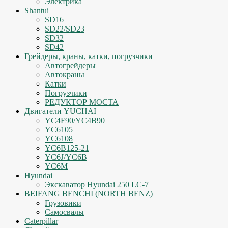
Электрика
Shantui
SD16
SD22/SD23
SD32
SD42
Грейдеры, краны, катки, погрузчики
Автогрейдеры
Автокраны
Катки
Погрузчики
РЕДУКТОР МОСТА
Двигатели YUCHAI
YC4F90/YC4B90
YC6105
YC6108
YC6B125-21
YC6J/YC6B
YC6M
Hyundai
Экскаватор Hyundai 250 LC-7
BEIFANG BENCHI (NORTH BENZ)
Грузовики
Самосвалы
Caterpillar