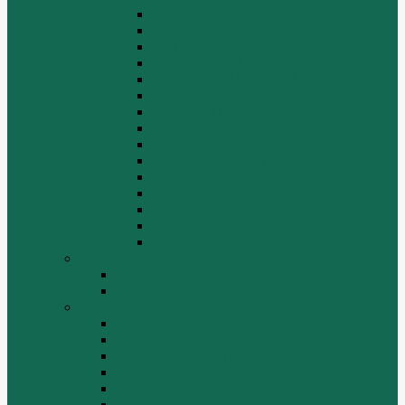
Задний мост
Карданный вал
КПП
КПП FULLER
КПП.ZF 5S-111GP, 5S-150GP,4S-130GP.
Кузов/Кабина
Механизм подвески
Передний мост
Рама
Рулевой механизм
Средний мост.
Сцепление
Тормозная система.
Ходовая часть
Электрооборудование
LuGong
Двигатель 4DW81-37
Двигатель YT4B2Z-24
SEM
Автогрейдер SEM 919
Автогрейдер SEM 922
Бульдозер SEM 816
Бульдозер SEM 822
Дорожный каток SEM 512
Погрузчик SEM 630