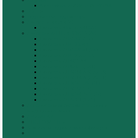
Автогрейдер ZOOMLION PY180C
БОЛТЫ
Гидронасосы, гидромоторы
Двигатели RICARDO
Двигатель Ricardo K4102D
Двигатели ZH HUAFENGDONGLI
Двигатель ZH4100G2-5D
Двигатель ZH4100G43
Двигатель ZH4102G41 (L4)
Двигатель ZH410OG2-5A
Двигатель ZHAG1-8A
Двигатель ZHAZG1 (LZ1)
Двигатель ZHBG14-A (G75-L3)
Двигатель ZHBG14-A (G76-L1)
Двигатель ZHBG41 (JSLG1)
Двигатель ZHBG42 (L3)
Двигатель ZHBG44 (SDLG2)
Двигатель ZHBZG1 (LZ1)
Дополнительная система отопления и
кондиционирования
ДРОБИЛКИ
ИНСТРУМЕНТЫ
Комплекты гидравлических фильтров
КПП