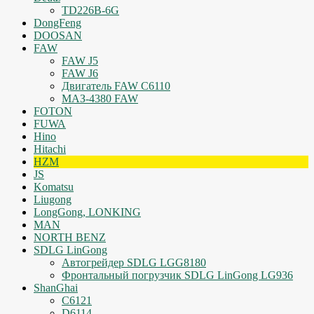
TD226B-6G
DongFeng
DOOSAN
FAW
FAW J5
FAW J6
Двигатель FAW C6110
МАЗ-4380 FAW
FOTON
FUWA
Hino
Hitachi
HZM
JS
Komatsu
Liugong
LongGong, LONKING
MAN
NORTH BENZ
SDLG LinGong
Автогрейдер SDLG LGG8180
Фронтальный погрузчик SDLG LinGong LG936
ShanGhai
C6121
D6114