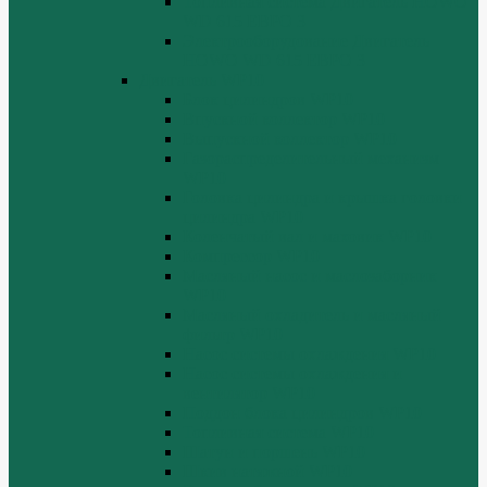
Топливная система Двигатель HOWO
WD 615 ЕВРО 3
Электрооборудование Двигатель
HOWO WD 615 ЕВРО 3
Двигатель WP10
Блок цилиндров WP10
Впускной коллектор WP10
Выпускной коллектор WP10
Газораспределительный механизм
WP10
Головка цилиндра и крышка головки
цилиндра WP10
Коленчатый вал и маховик WP10
Компрессор WP10
Масляный насос и маслозаборник
WP10
Масляный охладитель и масляный
фильтр WP10
Насос системы охлаждения WP10
Насос системы охлаждения и
вентилятор WP10
Поддон блока цилиндров WP10
Топливная система WP10
Шатун и поршень WP10
Шкив натяжной WP10