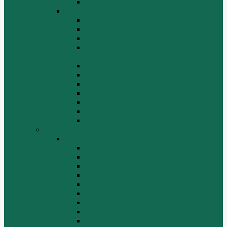
Электрооборудование WP10
Двигатель WP12
Блок цилиндров WP12
Впускная система WP12
Выхлопная система WP12
Газораспределительный механизм
WP12
Крышка цилиндра в сборе WP12
Маховик коленвала WP12
Ременный привод WP12
Топливная система WP12
Форсунка WP12
Шатун и поршень WP12
Шестеренчатый привод WP12
HOWO
HOWO
ДВИГАТЕЛЬ
КАРДАННЫЕ ВАЛЫ
КПП
КУЗОВ И КАБИНА
ПОДВЕСКА
РУЛЕВОЙ МЕХАНИЗМ
СТАРТЕРЫ ГЕНЕРАТОРЫ
СЦЕПЛЕНИЕ
ТОПЛИВНАЯ СИСТЕМА