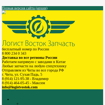
Первая версия сайта (архив)
бесплатный номер по России
8 800 234 0 343
Доставка во все регионы России
Работаем напрямую с заводами в Китае
Любые запчасти на любую спецтехнику
Отправляем из Читы во все города РФ
г. Чита, ул. Сухая Падь, 5
8 (914) 121-95-38 - Владимир
8 (914) 464-05-45 - Максим
info@logistvostok.com
Меню
каталог товаров
Двигатели WEICHAI