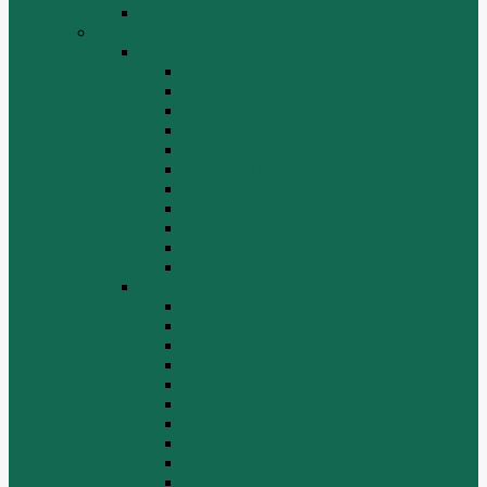
Электрика
Shantui
SD16
Бортовая
Гидросистема
Гидротрансформатор
КПП
Отвалы и ножи
Радиаторы
Рама, капот, кабина
Ремкомплекты, ремни, филтры.
Топливная система
Ходовая часть
Электрика
SD22/SD23
Бортовая
Гидросистема
Гидротрансформатор
КПП
Отвалы и ножи
Рама, капот, кабина
Расходники
Система охлаждения, радиаторы
Топливная система
Ходовая часть