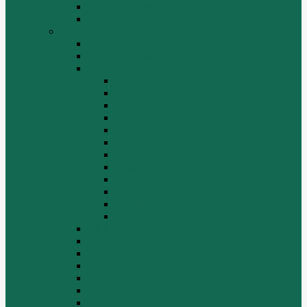
Погрузчик SEM 656
Погрузчик SEM 660
Shaanxi (Shacman)
Двигатель
Карданные валы
Каталог запчастей Shaanxi F2000
Валы карданные
Двигатель
Задний мост
Задняя подвеска
КПП
Кузов/Кабина
Передняя подвеска
Рама
Рулевое управление
Средний мост
Сцепление
Электрооборудование
КПП
Подвеска, мосты
Рулевой механизм
СТАРТЕРЫ И ГЕНЕРАТОРЫ
Топливная система
Тормозная система
Фильтры