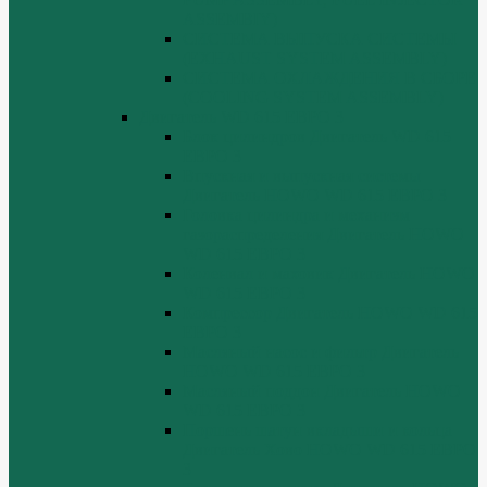
ASSEMBIY)
СИСТЕМА ВЫПУСКА СИСТЕМЫ
(EXHAUST SYSTEM ASSEMBLY)
СИСТЕМА ОХЛАЖДЕНИЯ В СБОРЕ
(COOLING SYSTEM ASSEMBLY)
Двигатель WD 615 ЕВРО 3
Блок цилиндров Двигатель WD 615
ЕВРО 3
Впускная и выпускная системы
Двигатель HOWO WD 615 ЕВРО 3
Головка цилиндра и механизм
газораспределения Двигатель HOWO
WD 615 ЕВРО 3
Коленвал и маховик Двигатель HOWO
WD 615 ЕВРО 3
Компрессор Двигатель HOWO WD 615
ЕВРО 3
Масляный насос и фильтр Двигатель
HOWO WD 615 ЕВРО 3
Масляный поддон Двигатель HOWO
WD 615 ЕВРО 3
Поршень шатун вкладыши и кольца
Двигатель Хово HOWO WD 615 ЕВРО
3