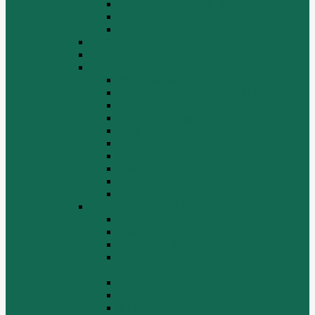
ТОРМОЗНАЯ СИСТЕМА
Фильтры
Электрика
HOWO A7
HOWO ZZ5507
HOWO ZZ5707
Ведущий мост
Вспомогательные агрегаты двигателя
Кабина
Коробка передач
Муфта сцепления
Передняя и задняя подвески
Передняя ось и рулевой механизм
Рама кузова
Тормозная и воздушная системы
Электрооборудование
Каталог запчастей HOWO
ZF S6-120
Двигатель Euro 2
Двигатель ЕВРО-3
Дополнительное оборудование
двигателя
Задний мост
Карданный вал
КПП