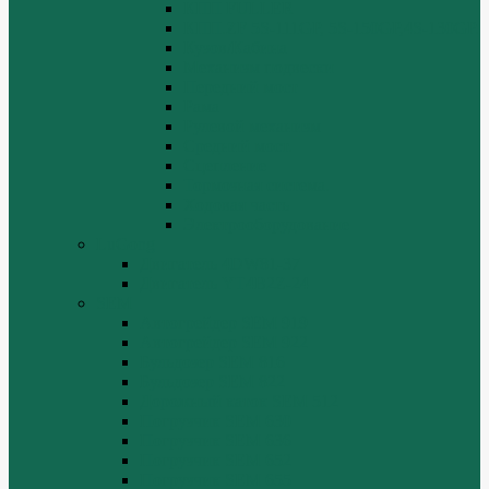
КПП FULLER
КПП.ZF 5S-111GP, 5S-150GP,4S-130GP.
Кузов/Кабина
Механизм подвески
Передний мост
Рама
Рулевой механизм
Средний мост.
Сцепление
Тормозная система.
Ходовая часть
Электрооборудование
LuGong
Двигатель 4DW81-37
Двигатель YT4B2Z-24
SEM
Автогрейдер SEM 919
Автогрейдер SEM 922
Бульдозер SEM 816
Бульдозер SEM 822
Дорожный каток SEM 512
Погрузчик SEM 630
Погрузчик SEM 636
Погрузчик SEM 652
Погрузчик SEM 655