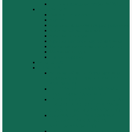
Топливопроводные трубки WD615
WD12/WD618
Выпускной коллектор
Картер
Клапаны, механизм газораспределения
Коленчатый вал, маховик
Крышка цилиндра
Крышка шестерен, картер маховика
Масляный насос и масляный фильтр
Масляный поддон
Шатун, поршень
WD615G220
ZHBG14-A
Коленчатый вал и сборка маховика
(CRANKSHAFT AND FLYWHEEL
ASSEMBLY)
ОСНОВАНИЕ БАЗОВОЙ РАМЫ
(BASE FRAME ASSEMBLY)
ПОРШЕНЬ И СОЕДИНИТЕЛЬНАЯ
ШАБЛОНА В СБОРЕ (PISTON &
CONNECTING ROD ASSEMBLY)
СБОРКА СИСТЕМЫ СМАЗКИ
НЕФТИ (LUBRICATING OIL
SYSTEM ASSEMBLY)
СИСТЕМА СИСТЕМЫ ВОЗДУХА