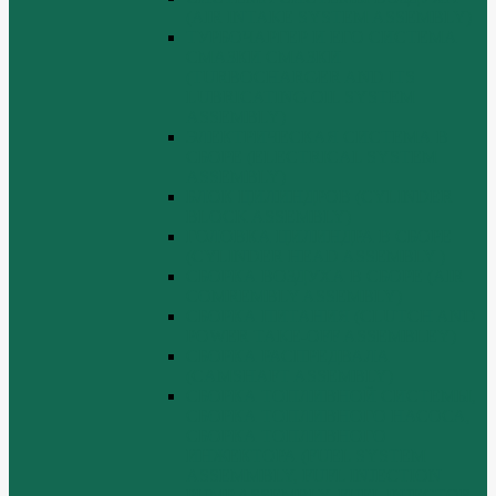
(AIR INTAKE SYSTEM ASSEMBLY)
ТУРБОЧАРГЕР И ЕГО СИСТЕМА
СМАЗКИ СМАЗКИ
(TURBOCHARGER AND ITS
LUBRICATING OIL SYSTEM
ASSEMBLY)
ЭЛЕКТРИЧЕСКАЯ СИСТЕМА В
СБОРЕ (ELECTRICAL SYSTEM
ASSEMBLY)
БЛОК ЦИЛИНДРОВ (CYLINDER
BLOCK ASSEMBLY)
ГОЛОВКА ЦИЛИНДРА В СБОРЕ
(CYLINDER HEAD ASSEMBLY )
СБОРКА ВОЗДУХА В СБОРЕ (AIR
COMREMBLY ASSEMBLY)
СБОРКА ПИТАНИЯ (CLUTCH AND
POWER TAKE-OFF ASSEMBLEY)
СБОРКА РАСПРЕДВАЛА
(CAMSHAFT ASSEMBLY)
СБОРКА ТОПЛИВНОЙ СИСТЕМЫ,
СБОРКА ТОПЛИВНОГО НАСОСА,
СБОРКА ТОПЛИВНОГО
ИНЖЕКТОРА (FUEL SYSTEM
ASSEMMBLY, FUFL INJECTION
PUMP ASSEMBLY, FUEL INJECTOR