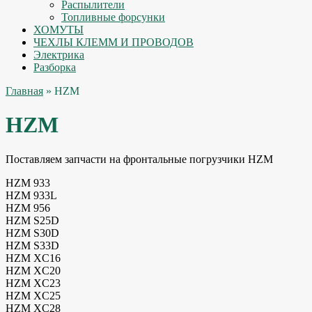
Распылители
Топливные форсунки
ХОМУТЫ
ЧЕХЛЫ КЛЕММ И ПРОВОДОВ
Электрика
Разборка
Главная
» HZM
HZM
Поставляем запчасти на фронтальные погрузчики HZM
HZM 933
HZM 933L
HZM 956
HZM S25D
HZM S30D
HZM S33D
HZM XC16
HZM XC20
HZM XC23
HZM XC25
HZM XC28