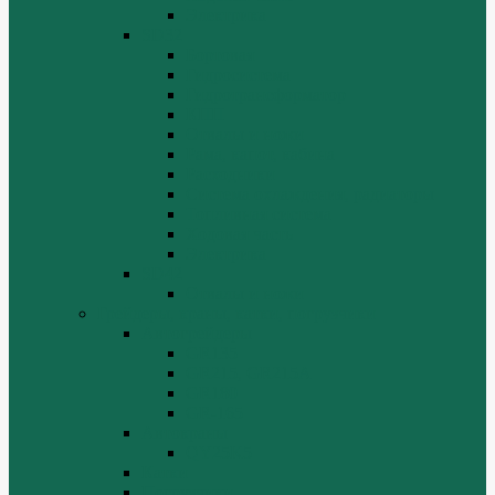
Электрика
SD32
Бортовая
Гидросистема
Гидротрансформатор
КПП
Отвалы и ножи
Рама, капот, кабина
Расходники
Система охлаждения, радиаторы
Топливная система
Ходовая часть
Электрика
SD42
Отвалы и ножи
Грейдеры, краны, катки, погрузчики
Автогрейдеры
GR135
GR215, GR215A
GR180
GR-165
Автокраны
QY25K5
Катки
Погрузчики