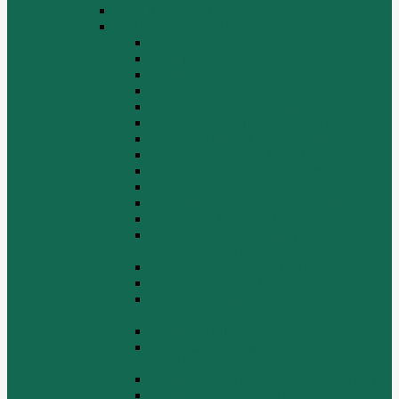
WEICHAI ZH4102
WD10/WD615 (EURO-2)
Блок цилиндров (1)
Блок цилиндров (2)
Блок цилиндров (3)
Блок цилиндров (4)
Водяной насос, вентилятор
Воздуховод компрессора WD615
Воздушный компрессор WD615
Генератор, стартер WD615
Головка блока цилиндров WD615
Коленчатый вал
Коллектор подачи воздуха WD615
Масляные фильтры WD615
Масляный насос, фильтр
маслоприемника WD615
Масляный поддон WD615
Поршень в сборе WD615
Распределительный вал, клапана
WD615
Ролик WD615
Система воспламенения топлива
WD615
Топливная аппаратура в сборе WD615
Топливопровод WD615