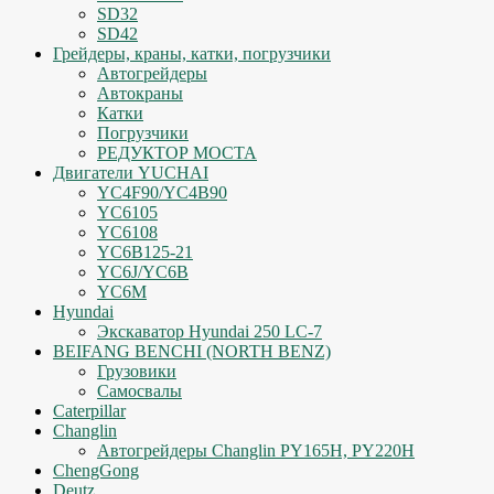
SD32
SD42
Грейдеры, краны, катки, погрузчики
Автогрейдеры
Автокраны
Катки
Погрузчики
РЕДУКТОР МОСТА
Двигатели YUCHAI
YC4F90/YC4B90
YC6105
YC6108
YC6B125-21
YC6J/YC6B
YC6M
Hyundai
Экскаватор Hyundai 250 LC-7
BEIFANG BENCHI (NORTH BENZ)
Грузовики
Самосвалы
Caterpillar
Changlin
Автогрейдеры Changlin PY165H, PY220H
ChengGong
Deutz