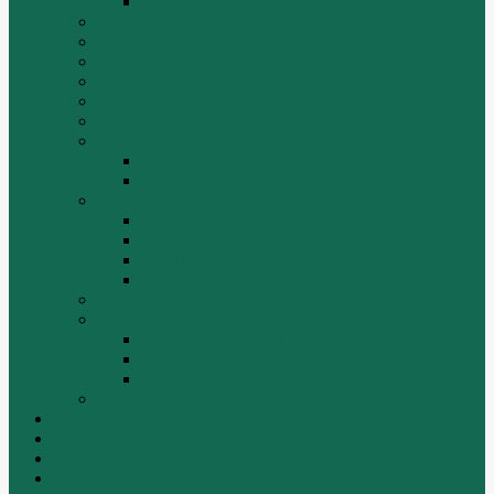
КПП ZF 4WG200
ОСВЕТИТЕЛЬНЫЕ ПРИБОРЫ
ПОГРУЗЧИКИ
РАДИАТОРЫ
Ремни
САЛЬНИКИ
Стакан форсунки
ТРАЛЫ, ПРИЦЕПЫ, ПОЛУПРИЦЕПЫ
FUWA
YUEK
Фильтра
ФИЛЬТР ВОЗДУШНЫЙ
ФИЛЬТР ГИДРАВЛИЧЕСКИЙ
ФИЛЬТР МАСЛЯННЫЙ
ФИЛЬТР ТОПЛИВНЫЙ
ФИТИНГИ
Форсунки, плунжера, распылители.
Плунжерные пары
Распылители
Топливные форсунки
Разборка
Оплата и доставка
Контакты
|
ИНТЕРНЕТ МАГАЗИН - АКТУАЛЬНЫЕ ЦЕНЫ И