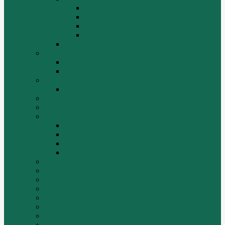
LW300f
LW500F
WZ30-25
ZL50G
РЕДУКТОР МОСТА
BEIFANG BENCHI (NORTH BENZ)
Грузовики
Самосвалы
Changlin
Автогрейдеры Changlin PY165H, PY220H
ChengGong
DOOSAN
FAW
FAW J5
FAW J6
Двигатель FAW C6110
МАЗ-4380 FAW
FOTON
HZM
LongGong, LONKING
TIEMA
Volvo
XGMA
YTO
Zoomlion