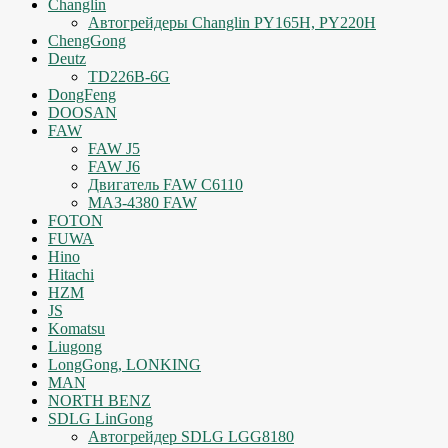
Changlin
Автогрейдеры Changlin PY165H, PY220H
ChengGong
Deutz
TD226B-6G
DongFeng
DOOSAN
FAW
FAW J5
FAW J6
Двигатель FAW C6110
МАЗ-4380 FAW
FOTON
FUWA
Hino
Hitachi
HZM
JS
Komatsu
Liugong
LongGong, LONKING
MAN
NORTH BENZ
SDLG LinGong
Автогрейдер SDLG LGG8180