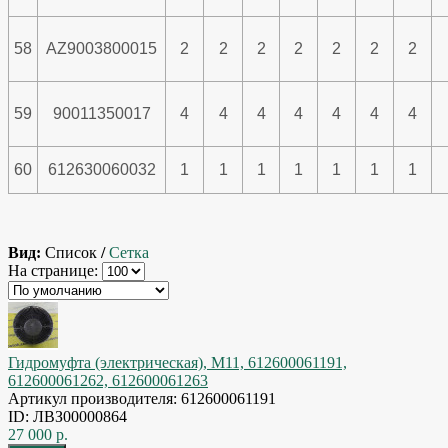
58
AZ9003800015
2
2
2
2
2
2
2
59
90011350017
4
4
4
4
4
4
4
60
612630060032
1
1
1
1
1
1
1
Вид:
Список
/
Сетка
На странице:
Гидромуфта (электрическая), M11, 612600061191,
612600061262, 612600061263
Артикул производителя: 612600061191
ID: ЛВЗ00000864
27 000 р.