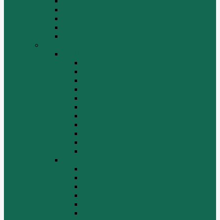
СТАРТЕРЫ И ГЕНЕРАТОРЫ
Топливная система
Тормозная система
Фильтры
Электрика
Shantui
SD16
Бортовая
Гидросистема
Гидротрансформатор
КПП
Отвалы и ножи
Радиаторы
Рама, капот, кабина
Ремкомплекты, ремни, филтры.
Топливная система
Ходовая часть
Электрика
SD22/SD23
Бортовая
Гидросистема
Гидротрансформатор
КПП
Отвалы и ножи
Рама, капот, кабина