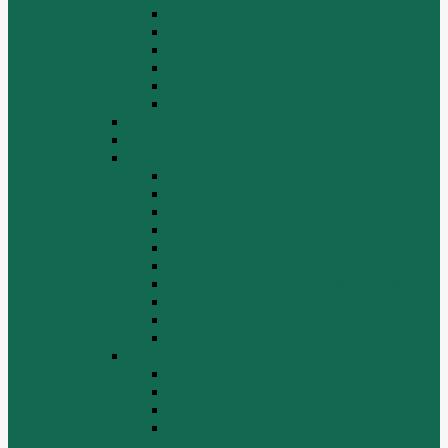
СТАРТЕРЫ ГЕНЕРАТОРЫ
СЦЕПЛЕНИЕ
ТОПЛИВНАЯ СИСТЕМА
ТОРМОЗНАЯ СИСТЕМА
Фильтры
Электрика
HOWO A7
HOWO ZZ5507
HOWO ZZ5707
Ведущий мост
Вспомогательные агрегаты двигателя
Кабина
Коробка передач
Муфта сцепления
Передняя и задняя подвески
Передняя ось и рулевой механизм
Рама кузова
Тормозная и воздушная системы
Электрооборудование
Каталог запчастей HOWO
ZF S6-120
Двигатель Euro 2
Двигатель ЕВРО-3
Дополнительное оборудование
двигателя