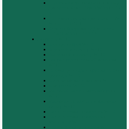
Поршень шатун вкладыши и кольца
Двигатель Хово HOWO WD 615 ЕВРО
3
Топливная система Двигатель HOWO
WD 615 ЕВРО 3
Электрооборудование Двигатель
HOWO WD 615 ЕВРО 3
Двигатель WP10
Блок цилиндров WP10
Впускной коллектор WP10
Выпускной коллектор WP10
Газораспределительный механизм
WP10
Головка цилиндра и крышка головки
цилиндра WP10
Коленчатый вал и маховик WP10
Компрессор WP10
Масляный насос и маслозаборник
WP10
Масляный охладитель и масляный
фильтр WP10
Насос системы охлаждения WP10
Насос системы охлаждения и
вентилятор WP10
Поддон блока цилиндров WP10