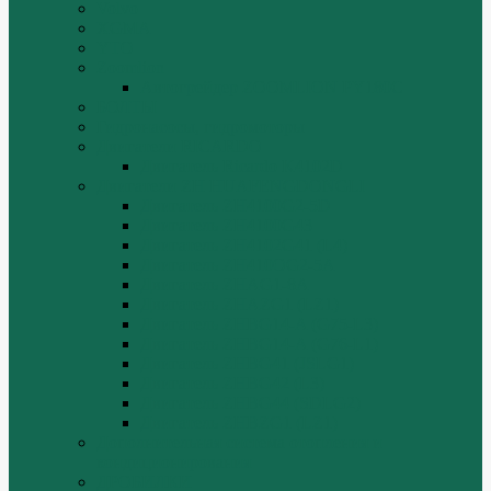
Volvo
XGMA
YTO
Zoomlion
Автогрейдер ZOOMLION PY180C
БОЛТЫ
Гидронасосы, гидромоторы
Двигатели RICARDO
Двигатель Ricardo K4102D
Двигатели ZH HUAFENGDONGLI
Двигатель ZH4100G2-5D
Двигатель ZH4100G43
Двигатель ZH4102G41 (L4)
Двигатель ZH410OG2-5A
Двигатель ZHAG1-8A
Двигатель ZHAZG1 (LZ1)
Двигатель ZHBG14-A (G75-L3)
Двигатель ZHBG14-A (G76-L1)
Двигатель ZHBG41 (JSLG1)
Двигатель ZHBG42 (L3)
Двигатель ZHBG44 (SDLG2)
Двигатель ZHBZG1 (LZ1)
Дополнительная система отопления и
кондиционирования
ДРОБИЛКИ