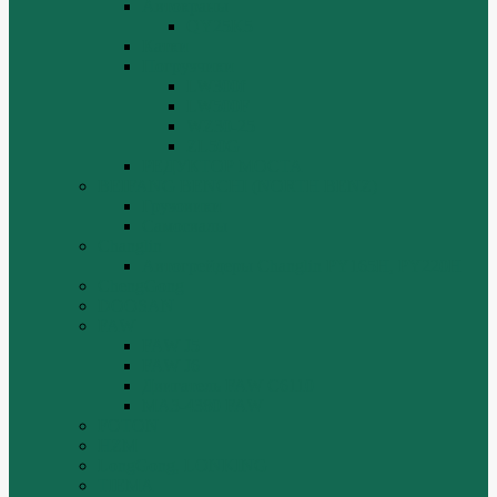
Автокраны
QY25K5
Катки
Погрузчики
LW300f
LW500F
WZ30-25
ZL50G
РЕДУКТОР МОСТА
BEIFANG BENCHI (NORTH BENZ)
Грузовики
Самосвалы
Changlin
Автогрейдеры Changlin PY165H, PY220H
ChengGong
DOOSAN
FAW
FAW J5
FAW J6
Двигатель FAW C6110
МАЗ-4380 FAW
FOTON
HZM
LongGong, LONKING
TIEMA