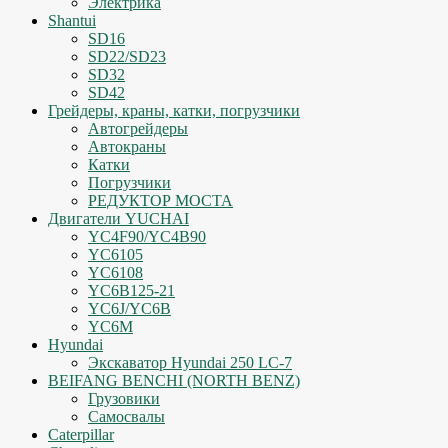
Электрика
Shantui
SD16
SD22/SD23
SD32
SD42
Грейдеры, краны, катки, погрузчики
Автогрейдеры
Автокраны
Катки
Погрузчики
РЕДУКТОР МОСТА
Двигатели YUCHAI
YC4F90/YC4B90
YC6105
YC6108
YC6B125-21
YC6J/YC6B
YC6M
Hyundai
Экскаватор Hyundai 250 LC-7
BEIFANG BENCHI (NORTH BENZ)
Грузовики
Самосвалы
Caterpillar