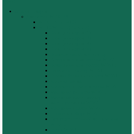
Меню
каталог товаров
Двигатели WEICHAI
WEICHAI ZH4102
WD10/WD615 (EURO-2)
Блок цилиндров (1)
Блок цилиндров (2)
Блок цилиндров (3)
Блок цилиндров (4)
Водяной насос, вентилятор
Воздуховод компрессора WD615
Воздушный компрессор WD615
Генератор, стартер WD615
Головка блока цилиндров WD615
Коленчатый вал
Коллектор подачи воздуха WD615
Масляные фильтры WD615
Масляный насос, фильтр
маслоприемника WD615
Масляный поддон WD615
Поршень в сборе WD615
Распределительный вал, клапана
WD615
Ролик WD615