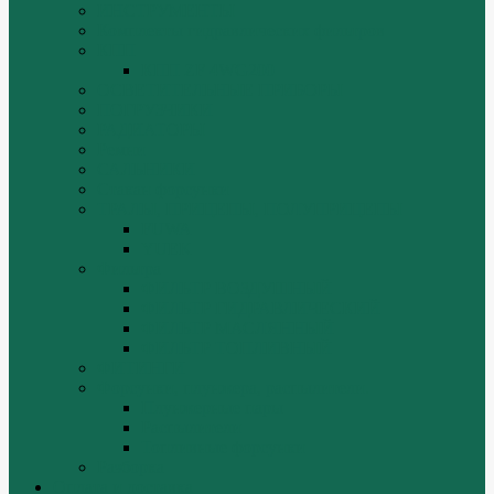
ИНСТРУМЕНТЫ
Комплекты гидравлических фильтров
КПП
КПП ZF 4WG200
ОСВЕТИТЕЛЬНЫЕ ПРИБОРЫ
ПОГРУЗЧИКИ
РАДИАТОРЫ
Ремни
САЛЬНИКИ
Стакан форсунки
ТРАЛЫ, ПРИЦЕПЫ, ПОЛУПРИЦЕПЫ
FUWA
YUEK
Фильтра
ФИЛЬТР ВОЗДУШНЫЙ
ФИЛЬТР ГИДРАВЛИЧЕСКИЙ
ФИЛЬТР МАСЛЯННЫЙ
ФИЛЬТР ТОПЛИВНЫЙ
ФИТИНГИ
Форсунки, плунжера, распылители.
Плунжерные пары
Распылители
Топливные форсунки
Разборка
Оплата и доставка