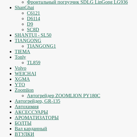
Фронтальный погрузчик SDLG LinGong LG936
ShanGhai
C6121
D6114
D9
SC8D
SHANTUI - SL50
TIANGONG
TIANGONG1
TIEMA
Tonly
TL859
Volvo
WEICHAI
XGMA
YTO
Zoomlion
Автогрейдер ZOOMLION PY180C
Автогрейдер, GR-135
Автохимия
АКСЕССУАРЫ
АРОМАТИЗАТОРЫ
БОЛТЫ
Вал карданный
ВТУЛКИ