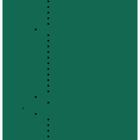
Расходники
Система охлаждения, радиаторы
Топливная система
Ходовая часть
Электрика
SD32
Бортовая
Гидросистема
Гидротрансформатор
КПП
Отвалы и ножи
Рама, капот, кабина
Расходники
Система охлаждения, радиаторы
Топливная система
Ходовая часть
Электрика
SD42
Отвалы и ножи
Грейдеры, краны, катки, погрузчики
Автогрейдеры
GR135
GR215, GR215A
GR180
GR-165