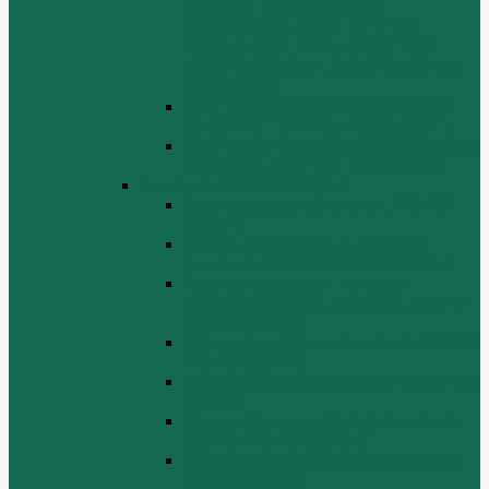
СБОРКА ТОПЛИВНОГО
ИНЖЕКТОРА (FUEL SYSTEM
ASSEMMBLY, FUFL INJECTION
PUMP ASSEMBLY, FUEL INJECTOR
ASSEMBIY)
СИСТЕМА ВЫПУСКА СИСТЕМЫ
(EXHAUST SYSTEM ASSEMBLY)
СИСТЕМА ОХЛАЖДЕНИЯ В СБОРЕ
(COOLING SYSTEM ASSEMBLY)
Двигатель WD 615 ЕВРО 3
Блок цилиндров Двигатель WD 615
ЕВРО 3
Впускная и выпускная системы
Двигатель HOWO WD 615 ЕВРО 3
Головка цилиндра и механизм
газораспределения Двигатель HOWO
WD 615 ЕВРО 3
Коленвал и маховик Двигатель HOWO
WD 615 ЕВРО 3
Компрессор Двигатель HOWO WD 615
ЕВРО 3
Масляный насос и фильтр Двигатель
HOWO WD 615 ЕВРО 3
Масляный поддон Двигатель HOWO
WD 615 ЕВРО 3