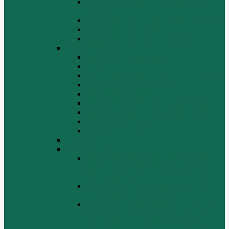
Система воспламенения топлива
WD615
Топливная аппаратура в сборе WD615
Топливопровод WD615
Топливопроводные трубки WD615
WD12/WD618
Выпускной коллектор
Картер
Клапаны, механизм газораспределения
Коленчатый вал, маховик
Крышка цилиндра
Крышка шестерен, картер маховика
Масляный насос и масляный фильтр
Масляный поддон
Шатун, поршень
WD615G220
ZHBG14-A
Коленчатый вал и сборка маховика
(CRANKSHAFT AND FLYWHEEL
ASSEMBLY)
ОСНОВАНИЕ БАЗОВОЙ РАМЫ
(BASE FRAME ASSEMBLY)
ПОРШЕНЬ И СОЕДИНИТЕЛЬНАЯ
ШАБЛОНА В СБОРЕ (PISTON &
CONNECTING ROD ASSEMBLY)