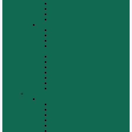
Топливная система WP10
Шатун и поршень WP10
Шкив натяжной WP10
Электрооборудование WP10
Двигатель WP12
Блок цилиндров WP12
Впускная система WP12
Выхлопная система WP12
Газораспределительный механизм
WP12
Крышка цилиндра в сборе WP12
Маховик коленвала WP12
Ременный привод WP12
Топливная система WP12
Форсунка WP12
Шатун и поршень WP12
Шестеренчатый привод WP12
HOWO
HOWO
ДВИГАТЕЛЬ
КАРДАННЫЕ ВАЛЫ
КПП
КУЗОВ И КАБИНА
ПОДВЕСКА
РУЛЕВОЙ МЕХАНИЗМ