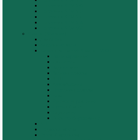
Погрузчик SEM 636
Погрузчик SEM 652
Погрузчик SEM 655
Погрузчик SEM 656
Погрузчик SEM 660
Shaanxi (Shacman)
Двигатель
Карданные валы
Каталог запчастей Shaanxi F2000
Валы карданные
Двигатель
Задний мост
Задняя подвеска
КПП
Кузов/Кабина
Передняя подвеска
Рама
Рулевое управление
Средний мост
Сцепление
Электрооборудование
КПП
Подвеска, мосты
Рулевой механизм