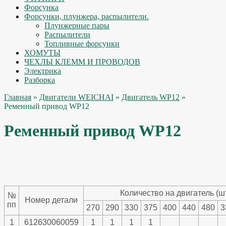
Форсунка
Форсунки, плунжера, распылители.
Плунжерные пары
Распылители
Топливные форсунки
ХОМУТЫ
ЧЕХЛЫ КЛЕММ И ПРОВОДОВ
Электрика
Разборка
Главная
»
Двигатели WEICHAI
»
Двигатель WP12
»
Ременный привод WP12
Ременный привод WP12
Количество на двигатель (шт
№
Номер детали
пп
270
290
330
375
400
440
480
3
1
612630060059
1
1
1
1