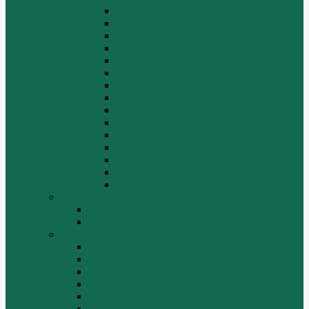
Задний мост
Карданный вал
КПП
КПП FULLER
КПП.ZF 5S-111GP, 5S-150GP,4S-130GP.
Кузов/Кабина
Механизм подвески
Передний мост
Рама
Рулевой механизм
Средний мост.
Сцепление
Тормозная система.
Ходовая часть
Электрооборудование
LuGong
Двигатель 4DW81-37
Двигатель YT4B2Z-24
SEM
Автогрейдер SEM 919
Автогрейдер SEM 922
Бульдозер SEM 816
Бульдозер SEM 822
Дорожный каток SEM 512
Погрузчик SEM 630