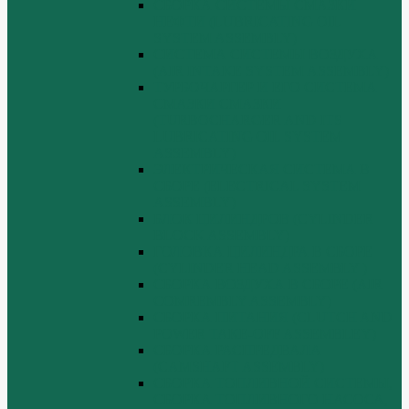
СБОРКА СИСТЕМЫ СМАЗКИ
НЕФТИ (LUBRICATING OIL
SYSTEM ASSEMBLY)
СИСТЕМА СИСТЕМЫ ВОЗДУХА
(AIR INTAKE SYSTEM ASSEMBLY)
ТУРБОЧАРГЕР И ЕГО СИСТЕМА
СМАЗКИ СМАЗКИ
(TURBOCHARGER AND ITS
LUBRICATING OIL SYSTEM
ASSEMBLY)
ЭЛЕКТРИЧЕСКАЯ СИСТЕМА В
СБОРЕ (ELECTRICAL SYSTEM
ASSEMBLY)
БЛОК ЦИЛИНДРОВ (CYLINDER
BLOCK ASSEMBLY)
ГОЛОВКА ЦИЛИНДРА В СБОРЕ
(CYLINDER HEAD ASSEMBLY )
СБОРКА ВОЗДУХА В СБОРЕ (AIR
COMREMBLY ASSEMBLY)
СБОРКА ПИТАНИЯ (CLUTCH AND
POWER TAKE-OFF ASSEMBLEY)
СБОРКА РАСПРЕДВАЛА
(CAMSHAFT ASSEMBLY)
СБОРКА ТОПЛИВНОЙ СИСТЕМЫ,
СБОРКА ТОПЛИВНОГО НАСОСА,