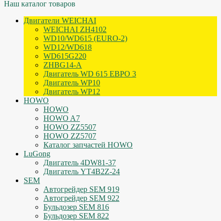
Наш каталог товаров
Двигатели WEICHAI
WEICHAI ZH4102
WD10/WD615 (EURO-2)
WD12/WD618
WD615G220
ZHBG14-A
Двигатель WD 615 ЕВРО 3
Двигатель WP10
Двигатель WP12
HOWO
HOWO
HOWO A7
HOWO ZZ5507
HOWO ZZ5707
Каталог запчастей HOWO
LuGong
Двигатель 4DW81-37
Двигатель YT4B2Z-24
SEM
Автогрейдер SEM 919
Автогрейдер SEM 922
Бульдозер SEM 816
Бульдозер SEM 822