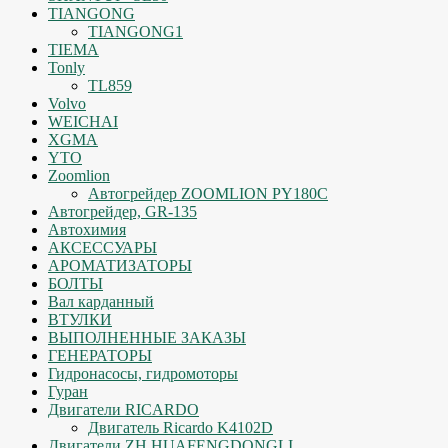
TIANGONG
TIANGONG1
TIEMA
Tonly
TL859
Volvo
WEICHAI
XGMA
YTO
Zoomlion
Автогрейдер ZOOMLION PY180C
Автогрейдер, GR-135
Автохимия
АКСЕССУАРЫ
АРОМАТИЗАТОРЫ
БОЛТЫ
Вал карданный
ВТУЛКИ
ВЫПОЛНЕННЫЕ ЗАКАЗЫ
ГЕНЕРАТОРЫ
Гидронасосы, гидромоторы
Гуран
Двигатели RICARDO
Двигатель Ricardo K4102D
Двигатели ZH HUAFENGDONGLI