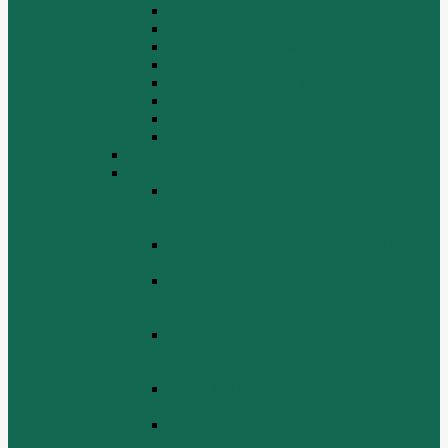
Картер
Клапаны, механизм газораспределения
Коленчатый вал, маховик
Крышка цилиндра
Крышка шестерен, картер маховика
Масляный насос и масляный фильтр
Масляный поддон
Шатун, поршень
WD615G220
ZHBG14-A
Коленчатый вал и сборка маховика
(CRANKSHAFT AND FLYWHEEL
ASSEMBLY)
ОСНОВАНИЕ БАЗОВОЙ РАМЫ
(BASE FRAME ASSEMBLY)
ПОРШЕНЬ И СОЕДИНИТЕЛЬНАЯ
ШАБЛОНА В СБОРЕ (PISTON &
CONNECTING ROD ASSEMBLY)
СБОРКА СИСТЕМЫ СМАЗКИ
НЕФТИ (LUBRICATING OIL
SYSTEM ASSEMBLY)
СИСТЕМА СИСТЕМЫ ВОЗДУХА
(AIR INTAKE SYSTEM ASSEMBLY)
ТУРБОЧАРГЕР И ЕГО СИСТЕМА
СМАЗКИ СМАЗКИ