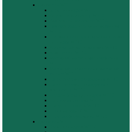
Двигатель WP10
Блок цилиндров WP10
Впускной коллектор WP10
Выпускной коллектор WP10
Газораспределительный механизм
WP10
Головка цилиндра и крышка головки
цилиндра WP10
Коленчатый вал и маховик WP10
Компрессор WP10
Масляный насос и маслозаборник
WP10
Масляный охладитель и масляный
фильтр WP10
Насос системы охлаждения WP10
Насос системы охлаждения и
вентилятор WP10
Поддон блока цилиндров WP10
Топливная система WP10
Шатун и поршень WP10
Шкив натяжной WP10
Электрооборудование WP10
Двигатель WP12
Блок цилиндров WP12