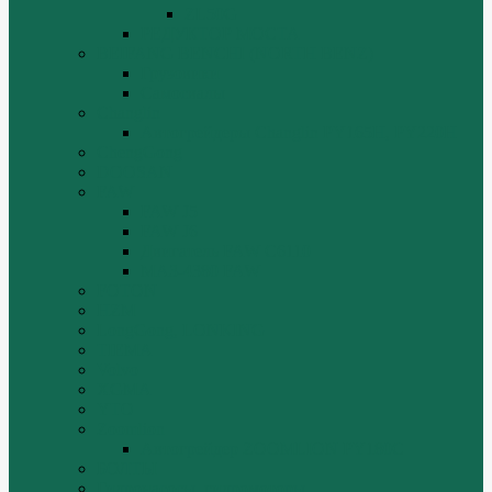
ZL50G
РЕДУКТОР МОСТА
BEIFANG BENCHI (NORTH BENZ)
Грузовики
Самосвалы
Changlin
Автогрейдеры Changlin PY165H, PY220H
ChengGong
DOOSAN
FAW
FAW J5
FAW J6
Двигатель FAW C6110
МАЗ-4380 FAW
FOTON
HZM
LongGong, LONKING
TIEMA
Volvo
XGMA
YTO
Zoomlion
Автогрейдер ZOOMLION PY180C
БОЛТЫ
Гидронасосы, гидромоторы