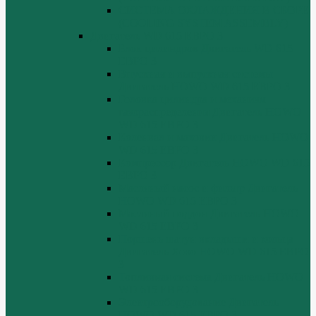
СИСТЕМА ОХЛАЖДЕНИЯ В СБОРЕ
(COOLING SYSTEM ASSEMBLY)
Двигатель WD 615 ЕВРО 3
Блок цилиндров Двигатель WD 615
ЕВРО 3
Впускная и выпускная системы
Двигатель HOWO WD 615 ЕВРО 3
Головка цилиндра и механизм
газораспределения Двигатель HOWO
WD 615 ЕВРО 3
Коленвал и маховик Двигатель HOWO
WD 615 ЕВРО 3
Компрессор Двигатель HOWO WD 615
ЕВРО 3
Масляный насос и фильтр Двигатель
HOWO WD 615 ЕВРО 3
Масляный поддон Двигатель HOWO
WD 615 ЕВРО 3
Поршень шатун вкладыши и кольца
Двигатель Хово HOWO WD 615 ЕВРО
3
Топливная система Двигатель HOWO
WD 615 ЕВРО 3
Электрооборудование Двигатель
HOWO WD 615 ЕВРО 3