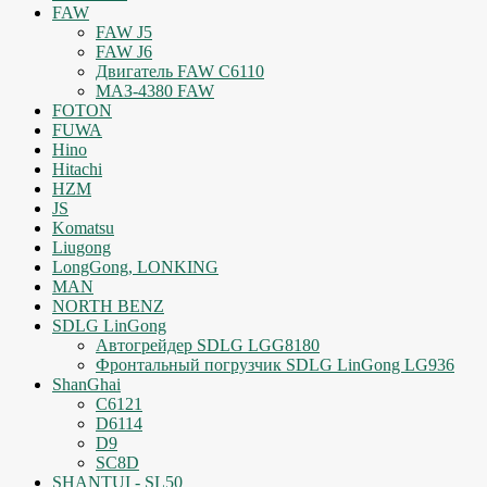
FAW
FAW J5
FAW J6
Двигатель FAW C6110
МАЗ-4380 FAW
FOTON
FUWA
Hino
Hitachi
HZM
JS
Komatsu
Liugong
LongGong, LONKING
MAN
NORTH BENZ
SDLG LinGong
Автогрейдер SDLG LGG8180
Фронтальный погрузчик SDLG LinGong LG936
ShanGhai
C6121
D6114
D9
SC8D
SHANTUI - SL50