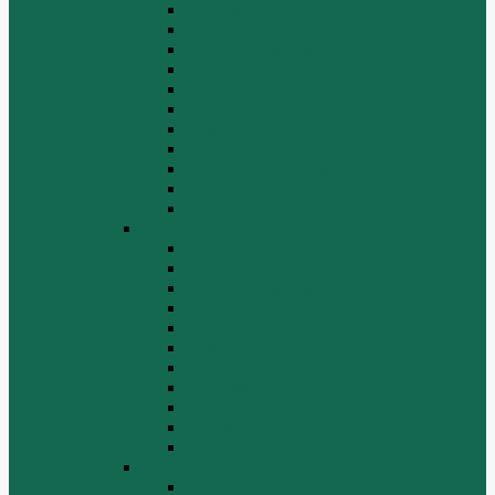
Бортовая
Гидросистема
Гидротрансформатор
КПП
Отвалы и ножи
Радиаторы
Рама, капот, кабина
Ремкомплекты, ремни, филтры.
Топливная система
Ходовая часть
Электрика
SD22/SD23
Бортовая
Гидросистема
Гидротрансформатор
КПП
Отвалы и ножи
Рама, капот, кабина
Расходники
Система охлаждения, радиаторы
Топливная система
Ходовая часть
Электрика
SD32
Бортовая