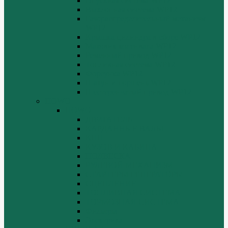
Впускная система WP12
Выхлопная система WP12
Газораспределительный механизм
WP12
Крышка цилиндра в сборе WP12
Маховик коленвала WP12
Ременный привод WP12
Топливная система WP12
Форсунка WP12
Шатун и поршень WP12
Шестеренчатый привод WP12
HOWO
HOWO
ДВИГАТЕЛЬ
КАРДАННЫЕ ВАЛЫ
КПП
КУЗОВ И КАБИНА
ПОДВЕСКА
РУЛЕВОЙ МЕХАНИЗМ
СТАРТЕРЫ ГЕНЕРАТОРЫ
СЦЕПЛЕНИЕ
ТОПЛИВНАЯ СИСТЕМА
ТОРМОЗНАЯ СИСТЕМА
Фильтры
Электрика