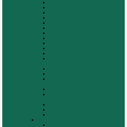
Блок цилиндров (2)
Блок цилиндров (3)
Блок цилиндров (4)
Водяной насос, вентилятор
Воздуховод компрессора WD615
Воздушный компрессор WD615
Генератор, стартер WD615
Головка блока цилиндров WD615
Коленчатый вал
Коллектор подачи воздуха WD615
Масляные фильтры WD615
Масляный насос, фильтр
маслоприемника WD615
Масляный поддон WD615
Поршень в сборе WD615
Распределительный вал, клапана
WD615
Ролик WD615
Система воспламенения топлива
WD615
Топливная аппаратура в сборе WD615
Топливопровод WD615
Топливопроводные трубки WD615
WD12/WD618
Выпускной коллектор