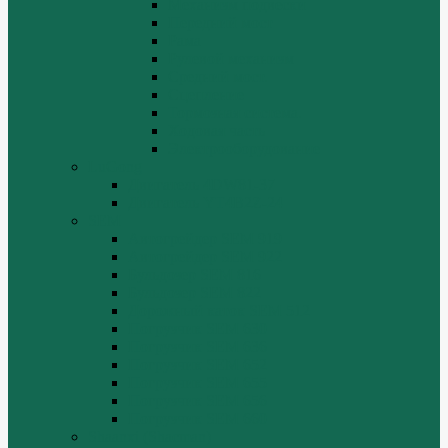
Механизм подвески
Передний мост
Рама
Рулевой механизм
Средний мост.
Сцепление
Тормозная система.
Ходовая часть
Электрооборудование
LuGong
Двигатель 4DW81-37
Двигатель YT4B2Z-24
SEM
Автогрейдер SEM 919
Автогрейдер SEM 922
Бульдозер SEM 816
Бульдозер SEM 822
Дорожный каток SEM 512
Погрузчик SEM 630
Погрузчик SEM 636
Погрузчик SEM 652
Погрузчик SEM 655
Погрузчик SEM 656
Погрузчик SEM 660
Shaanxi (Shacman)