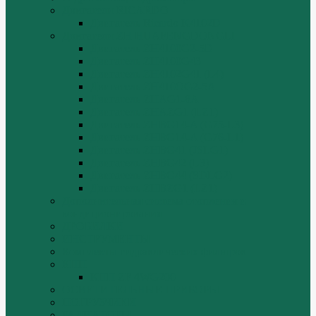
Двигатели RICARDO
Двигатель Ricardo K4102D
Двигатели ZH HUAFENGDONGLI
Двигатель ZH4100G2-5D
Двигатель ZH4100G43
Двигатель ZH4102G41 (L4)
Двигатель ZH410OG2-5A
Двигатель ZHAG1-8A
Двигатель ZHAZG1 (LZ1)
Двигатель ZHBG14-A (G75-L3)
Двигатель ZHBG14-A (G76-L1)
Двигатель ZHBG41 (JSLG1)
Двигатель ZHBG42 (L3)
Двигатель ZHBG44 (SDLG2)
Двигатель ZHBZG1 (LZ1)
Дополнительная система отопления и
кондиционирования
ДРОБИЛКИ
ИНСТРУМЕНТЫ
Комплекты гидравлических фильтров
КПП
КПП ZF 4WG200
ОСВЕТИТЕЛЬНЫЕ ПРИБОРЫ
ПОГРУЗЧИКИ
РАДИАТОРЫ