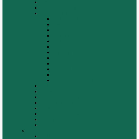
Двигатель
Карданные валы
Каталог запчастей Shaanxi F2000
Валы карданные
Двигатель
Задний мост
Задняя подвеска
КПП
Кузов/Кабина
Передняя подвеска
Рама
Рулевое управление
Средний мост
Сцепление
Электрооборудование
КПП
Подвеска, мосты
Рулевой механизм
СТАРТЕРЫ И ГЕНЕРАТОРЫ
Топливная система
Тормозная система
Фильтры
Электрика
Shantui
SD16