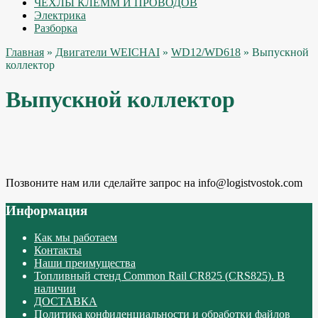
ЧЕХЛЫ КЛЕММ И ПРОВОДОВ
Электрика
Разборка
Главная
»
Двигатели WEICHAI
»
WD12/WD618
» Выпускной
коллектор
Выпускной коллектор
Позвоните нам или сделайте запрос на info@logistvostok.com
Информация
Как мы работаем
Контакты
Наши преимущества
Топливный стенд Common Rail CR825 (CRS825). В
наличии
ДОСТАВКА
Политика конфиденциальности и обработки файлов