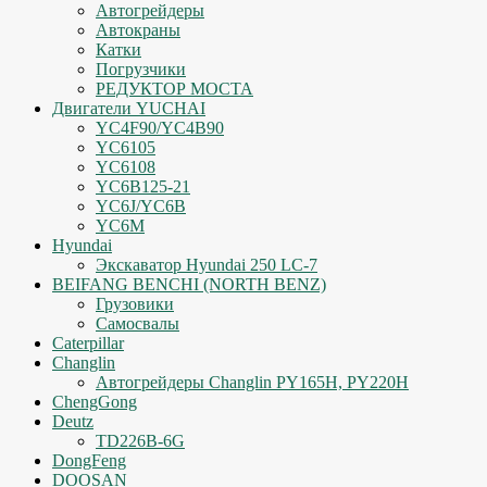
Автогрейдеры
Автокраны
Катки
Погрузчики
РЕДУКТОР МОСТА
Двигатели YUCHAI
YC4F90/YC4B90
YC6105
YC6108
YC6B125-21
YC6J/YC6B
YC6M
Hyundai
Экскаватор Hyundai 250 LC-7
BEIFANG BENCHI (NORTH BENZ)
Грузовики
Самосвалы
Caterpillar
Changlin
Автогрейдеры Changlin PY165H, PY220H
ChengGong
Deutz
TD226B-6G
DongFeng
DOOSAN