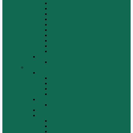
Гидросистема
Гидротрансформатор
КПП
Отвалы и ножи
Рама, капот, кабина
Расходники
Система охлаждения, радиаторы
Топливная система
Ходовая часть
Электрика
SD42
Отвалы и ножи
Грейдеры, краны, катки, погрузчики
Автогрейдеры
GR135
GR215, GR215A
GR180
GR-165
Автокраны
QY25K5
Катки
Погрузчики
LW300f
LW500F
WZ30-25