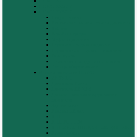
HOWO A7
HOWO ZZ5507
HOWO ZZ5707
Ведущий мост
Вспомогательные агрегаты двигателя
Кабина
Коробка передач
Муфта сцепления
Передняя и задняя подвески
Передняя ось и рулевой механизм
Рама кузова
Тормозная и воздушная системы
Электрооборудование
Каталог запчастей HOWO
ZF S6-120
Двигатель Euro 2
Двигатель ЕВРО-3
Дополнительное оборудование
двигателя
Задний мост
Карданный вал
КПП
КПП FULLER
КПП.ZF 5S-111GP, 5S-150GP,4S-130GP.
Кузов/Кабина