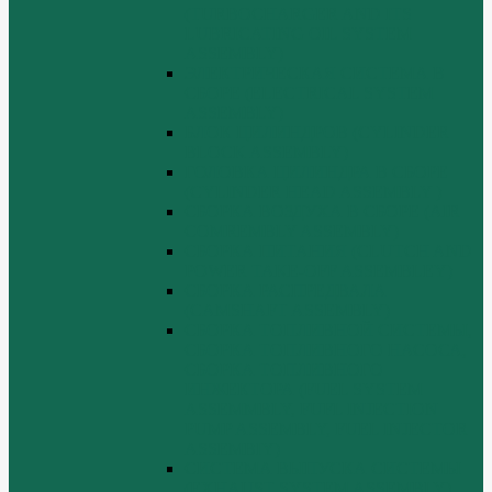
(TURBOCHARGER AND ITS
LUBRICATING OIL SYSTEM
ASSEMBLY)
ЭЛЕКТРИЧЕСКАЯ СИСТЕМА В
СБОРЕ (ELECTRICAL SYSTEM
ASSEMBLY)
БЛОК ЦИЛИНДРОВ (CYLINDER
BLOCK ASSEMBLY)
ГОЛОВКА ЦИЛИНДРА В СБОРЕ
(CYLINDER HEAD ASSEMBLY )
СБОРКА ВОЗДУХА В СБОРЕ (AIR
COMREMBLY ASSEMBLY)
СБОРКА ПИТАНИЯ (CLUTCH AND
POWER TAKE-OFF ASSEMBLEY)
СБОРКА РАСПРЕДВАЛА
(CAMSHAFT ASSEMBLY)
СБОРКА ТОПЛИВНОЙ СИСТЕМЫ,
СБОРКА ТОПЛИВНОГО НАСОСА,
СБОРКА ТОПЛИВНОГО
ИНЖЕКТОРА (FUEL SYSTEM
ASSEMMBLY, FUFL INJECTION
PUMP ASSEMBLY, FUEL INJECTOR
ASSEMBIY)
СИСТЕМА ВЫПУСКА СИСТЕМЫ
(EXHAUST SYSTEM ASSEMBLY)