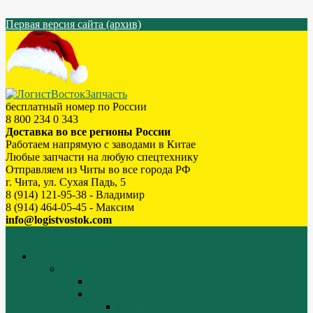
Первая версия сайта (архив)
бесплатный номер по России
8 800 234 0 343
Доставка во все регионы России
Работаем напрямую с заводами в Китае
Любые запчасти на любую спецтехнику
Отправляем из Читы во все города РФ
г. Чита, ул. Сухая Падь, 5
8 (914) 121-95-38 - Владимир
8 (914) 464-05-45 - Максим
info@logistvostok.com
Меню
каталог товаров
Двигатели WEICHAI
WEICHAI ZH4102
WD10/WD615 (EURO-2)
Блок цилиндров (1)