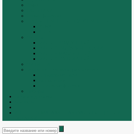
Ремни
САЛЬНИКИ
Стакан форсунки
ТРАЛЫ, ПРИЦЕПЫ, ПОЛУПРИЦЕПЫ
FUWA
YUEK
Фильтра
ФИЛЬТР ВОЗДУШНЫЙ
ФИЛЬТР ГИДРАВЛИЧЕСКИЙ
ФИЛЬТР МАСЛЯННЫЙ
ФИЛЬТР ТОПЛИВНЫЙ
ФИТИНГИ
Форсунки, плунжера, распылители.
Плунжерные пары
Распылители
Топливные форсунки
Разборка
Оплата и доставка
Контакты
|
ИНТЕРНЕТ МАГАЗИН - АКТУАЛЬНЫЕ ЦЕНЫ И
ОСТАТКИ