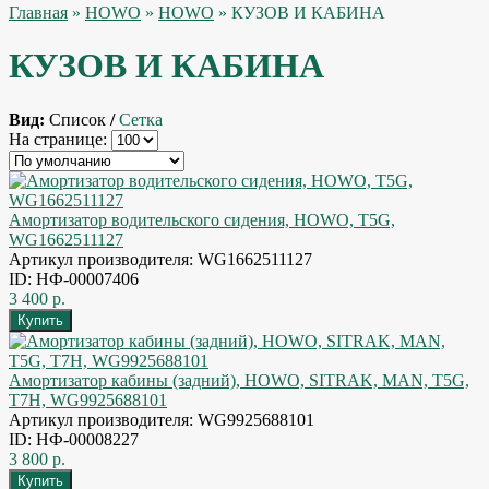
Главная
»
HOWO
»
HOWO
» КУЗОВ И КАБИНА
КУЗОВ И КАБИНА
Вид:
Список
/
Сетка
На странице:
Амортизатор водительского сидения, HOWO, T5G,
WG1662511127
Артикул производителя: WG1662511127
ID: НФ-00007406
3 400 р.
Амортизатор кабины (задний), HOWO, SITRAK, MAN, T5G,
T7H, WG9925688101
Артикул производителя: WG9925688101
ID: НФ-00008227
3 800 р.