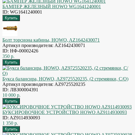
БАМПЕР ЖЕЛЕЗНЫЙ HOWO WG1641240001
ID: WG1641240001
Болт торсиона кабины, HOWO, AZ1642430071
Артикул производителя: AZ1642430071
ID: НФ-00002426
350 р.
Букса балансира, HOWO, AZ9725520235, (2 стремянки, С/О)
Артикул производителя: AZ9725520235
ID: ЛВЗ00004391
10 000 р.
БУКСИРОВОЧНОЕ УСТРОЙСТВО HOWO AZ9114930093
ID: AZ9114930093
1 350 р.