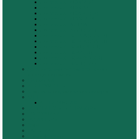
Двигатель ZH4100G2-5D
Двигатель ZH4100G43
Двигатель ZH4102G41 (L4)
Двигатель ZH410OG2-5A
Двигатель ZHAG1-8A
Двигатель ZHAZG1 (LZ1)
Двигатель ZHBG14-A (G75-L3)
Двигатель ZHBG14-A (G76-L1)
Двигатель ZHBG41 (JSLG1)
Двигатель ZHBG42 (L3)
Двигатель ZHBG44 (SDLG2)
Двигатель ZHBZG1 (LZ1)
Дополнительная система отопления и
кондиционирования
ДРОБИЛКИ
ИНСТРУМЕНТЫ
Комплекты гидравлических фильтров
КПП
КПП ZF 4WG200
ОСВЕТИТЕЛЬНЫЕ ПРИБОРЫ
ПОГРУЗЧИКИ
РАДИАТОРЫ
Ремни
САЛЬНИКИ
Стакан форсунки