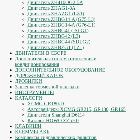
Двигатель ZH410OG2-5A
Двигатель ZHAG1-8A
Двигатель ZHAZG1 (LZ1)
Двигатель ZHBG14-A (G75-L3)
Двигатель ZHBG14-A (G76-L1)
Двигатель ZHBG41 (JSLG1)
Двигатель ZHBG42 (L3)
Двигатель ZHBG44 (SDLG2)
Двигатель ZHBZG1 (LZ1)
ДВИГАТЕЛИ В СБОРЕ
Дополнительная система отопления и
кондиционирования
ДОПОЛНИТЕЛЬНОЕ ОБОРУДОВАНИЕ
ДОРОЖНЫЙ КАТОК
ДРОБИЛКИ
Заклепка тормозной накладки
ИНСТРУМЕНТЫ
КАТАЛОГИ
XCMG GR180-D
Автогрейдеры XCMG GR215, GR180, GR165
Двигатели Shanghai D6114
Каталог HOWO ZZ5707
КЛАВИШИ
КЛЕММЫ АКБ
Комплекты гидравлических фильтров