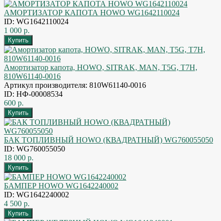
АМОРТИЗАТОР КАПОТА HOWO WG1642110024
ID: WG1642110024
1 000 р.
Амортизатор капота, HOWO, SITRAK, MAN, T5G, T7H,
810W61140-0016
Артикул производителя: 810W61140-0016
ID: НФ-00008534
600 р.
БАК ТОПЛИВНЫЙ HOWO (КВАДРАТНЫЙ) WG760055050
ID: WG760055050
18 000 р.
БАМПЕР HOWO WG1642240002
ID: WG1642240002
4 500 р.