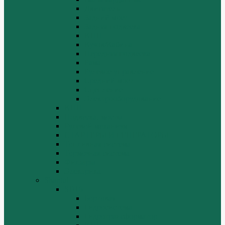
Двигатель
Задний мост
Задняя подвеска
КПП
Кузов/Кабина
Передняя подвеска
Рама
Рулевое управление
Средний мост
Сцепление
Электрооборудование
КПП
Подвеска, мосты
Рулевой механизм
СТАРТЕРЫ И ГЕНЕРАТОРЫ
Топливная система
Тормозная система
Фильтры
Электрика
Shantui
SD16
Бортовая
Гидросистема
Гидротрансформатор