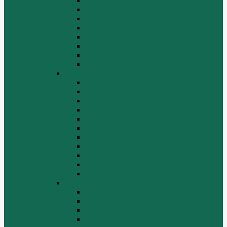
КПП
Отвалы и ножи
Радиаторы
Рама, капот, кабина
Ремкомплекты, ремни, филтры.
Топливная система
Ходовая часть
Электрика
SD22/SD23
Бортовая
Гидросистема
Гидротрансформатор
КПП
Отвалы и ножи
Рама, капот, кабина
Расходники
Система охлаждения, радиаторы
Топливная система
Ходовая часть
Электрика
SD32
Бортовая
Гидросистема
Гидротрансформатор
КПП