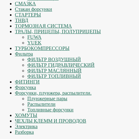
СМАЗКА
Стакан форсунки
СТАРТЕРЫ
ТНВД
ТОРМОЗНАЯ СИСТЕМА
ТРАЛЫ, ПРИЦЕПЫ, ПОЛУПРИЦЕПЫ
FUWA
YUEK
ТУРБОКОМПРЕССОРЫ
Фильтра
ФИЛЬТР ВОЗДУШНЫЙ
ФИЛЬТР ГИДРАВЛИЧЕСКИЙ
ФИЛЬТР МАСЛЯННЫЙ
ФИЛЬТР ТОПЛИВНЫЙ
ФИТИНГИ
Форсунка
Форсунки, плунжера, распылители.
Плунжерные пары
Распылители
Топливные форсунки
ХОМУТЫ
ЧЕХЛЫ КЛЕММ И ПРОВОДОВ
Электрика
Разборка