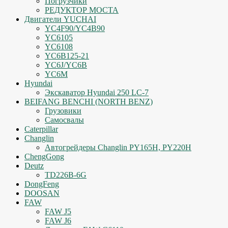
Погрузчики
РЕДУКТОР МОСТА
Двигатели YUCHAI
YC4F90/YC4B90
YC6105
YC6108
YC6B125-21
YC6J/YC6B
YC6M
Hyundai
Экскаватор Hyundai 250 LC-7
BEIFANG BENCHI (NORTH BENZ)
Грузовики
Самосвалы
Caterpillar
Changlin
Автогрейдеры Changlin PY165H, PY220H
ChengGong
Deutz
TD226B-6G
DongFeng
DOOSAN
FAW
FAW J5
FAW J6