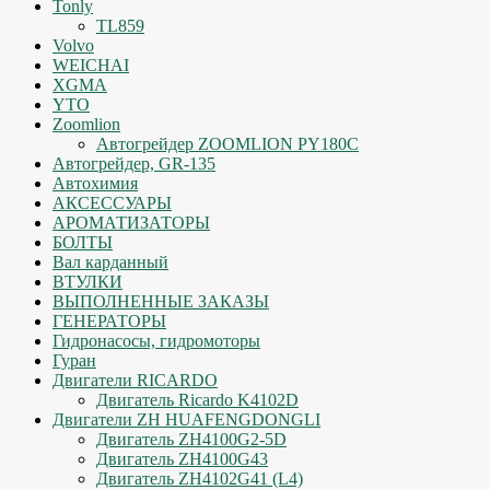
Tonly
TL859
Volvo
WEICHAI
XGMA
YTO
Zoomlion
Автогрейдер ZOOMLION PY180C
Автогрейдер, GR-135
Автохимия
АКСЕССУАРЫ
АРОМАТИЗАТОРЫ
БОЛТЫ
Вал карданный
ВТУЛКИ
ВЫПОЛНЕННЫЕ ЗАКАЗЫ
ГЕНЕРАТОРЫ
Гидронасосы, гидромоторы
Гуран
Двигатели RICARDO
Двигатель Ricardo K4102D
Двигатели ZH HUAFENGDONGLI
Двигатель ZH4100G2-5D
Двигатель ZH4100G43
Двигатель ZH4102G41 (L4)