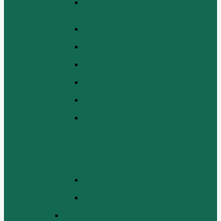
ЭЛЕКТРИЧЕСКАЯ СИСТЕМА В
СБОРЕ (ELECTRICAL SYSTEM
ASSEMBLY)
БЛОК ЦИЛИНДРОВ (CYLINDER
BLOCK ASSEMBLY)
ГОЛОВКА ЦИЛИНДРА В СБОРЕ
(CYLINDER HEAD ASSEMBLY )
СБОРКА ВОЗДУХА В СБОРЕ (AIR
COMREMBLY ASSEMBLY)
СБОРКА ПИТАНИЯ (CLUTCH AND
POWER TAKE-OFF ASSEMBLEY)
СБОРКА РАСПРЕДВАЛА
(CAMSHAFT ASSEMBLY)
СБОРКА ТОПЛИВНОЙ СИСТЕМЫ,
СБОРКА ТОПЛИВНОГО НАСОСА,
СБОРКА ТОПЛИВНОГО
ИНЖЕКТОРА (FUEL SYSTEM
ASSEMMBLY, FUFL INJECTION
PUMP ASSEMBLY, FUEL INJECTOR
ASSEMBIY)
СИСТЕМА ВЫПУСКА СИСТЕМЫ
(EXHAUST SYSTEM ASSEMBLY)
СИСТЕМА ОХЛАЖДЕНИЯ В СБОРЕ
(COOLING SYSTEM ASSEMBLY)
Двигатель WD 615 ЕВРО 3