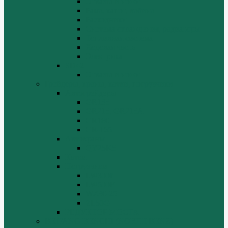
Отвалы и ножи
Рама, капот, кабина
Расходники
Система охлаждения, радиаторы
Топливная система
Ходовая часть
Электрика
SD42
Отвалы и ножи
Грейдеры, краны, катки, погрузчики
Автогрейдеры
GR135
GR215, GR215A
GR180
GR-165
Автокраны
QY25K5
Катки
Погрузчики
LW300f
LW500F
WZ30-25
ZL50G
РЕДУКТОР МОСТА
BEIFANG BENCHI (NORTH BENZ)