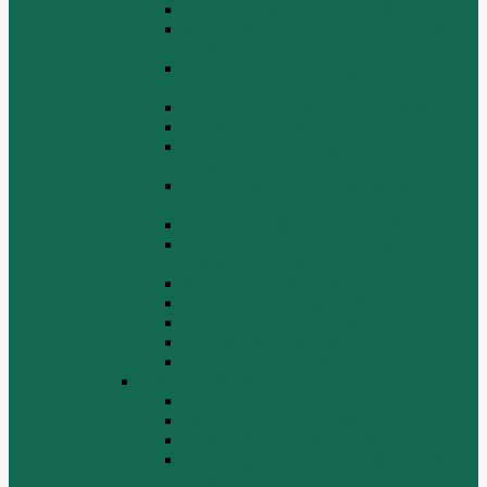
Выпускной коллектор WP10
Газораспределительный механизм
WP10
Головка цилиндра и крышка головки
цилиндра WP10
Коленчатый вал и маховик WP10
Компрессор WP10
Масляный насос и маслозаборник
WP10
Масляный охладитель и масляный
фильтр WP10
Насос системы охлаждения WP10
Насос системы охлаждения и
вентилятор WP10
Поддон блока цилиндров WP10
Топливная система WP10
Шатун и поршень WP10
Шкив натяжной WP10
Электрооборудование WP10
Двигатель WP12
Блок цилиндров WP12
Впускная система WP12
Выхлопная система WP12
Газораспределительный механизм
WP12