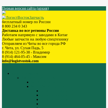
Первая версия сайта (архив)
бесплатный номер по России
8 800 234 0 343
Доставка во все регионы России
Работаем напрямую с заводами в Китае
Любые запчасти на любую спецтехнику
Отправляем из Читы во все города РФ
г. Чита, ул. Сухая Падь, 5
8 (914) 121-95-38 - Владимир
8 (914) 464-05-45 - Максим
info@logistvostok.com
Меню
каталог товаров
Двигатели WEICHAI
WEICHAI ZH4102
WD10/WD615 (EURO-2)
Блок цилиндров (1)
Блок цилиндров (2)
Блок цилиндров (3)
Блок цилиндров (4)