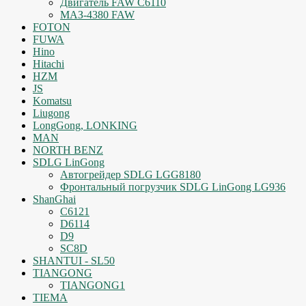
Двигатель FAW C6110
МАЗ-4380 FAW
FOTON
FUWA
Hino
Hitachi
HZM
JS
Komatsu
Liugong
LongGong, LONKING
MAN
NORTH BENZ
SDLG LinGong
Автогрейдер SDLG LGG8180
Фронтальный погрузчик SDLG LinGong LG936
ShanGhai
C6121
D6114
D9
SC8D
SHANTUI - SL50
TIANGONG
TIANGONG1
TIEMA