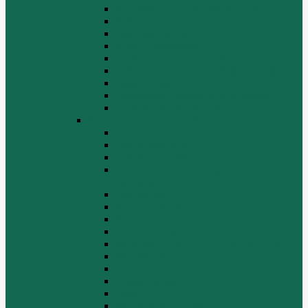
Вспомогательные агрегаты двигателя
Кабина
Коробка передач
Муфта сцепления
Передняя и задняя подвески
Передняя ось и рулевой механизм
Рама кузова
Тормозная и воздушная системы
Электрооборудование
Каталог запчастей HOWO
ZF S6-120
Двигатель Euro 2
Двигатель ЕВРО-3
Дополнительное оборудование
двигателя
Задний мост
Карданный вал
КПП
КПП FULLER
КПП.ZF 5S-111GP, 5S-150GP,4S-130GP.
Кузов/Кабина
Механизм подвески
Передний мост
Рама
Рулевой механизм