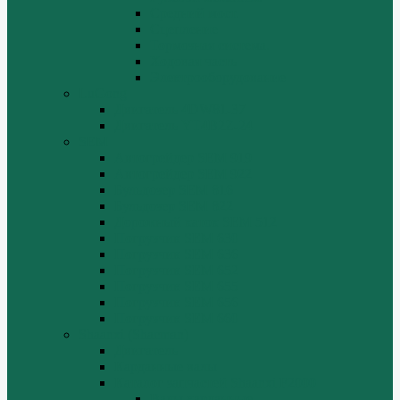
Средний мост.
Сцепление
Тормозная система.
Ходовая часть
Электрооборудование
LuGong
Двигатель 4DW81-37
Двигатель YT4B2Z-24
SEM
Автогрейдер SEM 919
Автогрейдер SEM 922
Бульдозер SEM 816
Бульдозер SEM 822
Дорожный каток SEM 512
Погрузчик SEM 630
Погрузчик SEM 636
Погрузчик SEM 652
Погрузчик SEM 655
Погрузчик SEM 656
Погрузчик SEM 660
Shaanxi (Shacman)
Двигатель
Карданные валы
Каталог запчастей Shaanxi F2000
Валы карданные