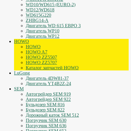
WD10/WD615 (EURO-2)
WD12/WD618
WD615G220
ZHBG14-A
Двигатель WD 615 ЕВРО 3
Двигатель WP10
Двигатель WP12
HOWO
HOWO
HOWO A7
HOWO ZZ5507
HOWO ZZ5707
Каталог запчастей HOWO
LuGong
Двигатель 4DW81-37
Двигатель YT4B2Z-24
SEM
Автогрейдер SEM 919
Автогрейдер SEM 922
Бульдозер SEM 816
Бульдозер SEM 822
Дорожный каток SEM 512
Погрузчик SEM 630
Погрузчик SEM 636
Погрузчик SEM 652