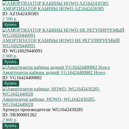
АМОРТИЗАТОР КАБИНЫ HOWO AZ1642430385
ID: AZ1642430385
2 500 р.
АМОРТИЗАТОР КАБИНЫ HOWO НЕ РЕГУЛИРУЕМЫЙ
WG16029440091
ID: WG16029440091
2 000 р.
Амортизатор кабины задний VG16424400882 Howo
ID: VG16424400882
Амортизатор кабины, HOWO, WG1642430285,
WG1642440028
Артикул производителя: WG1642430285
ID: ЛВЗ00001262
2 800 р.