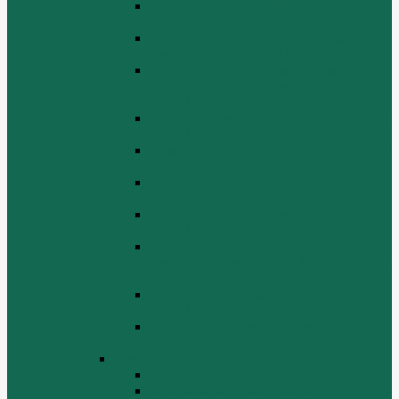
Блок цилиндров Двигатель WD 615
ЕВРО 3
Впускная и выпускная системы
Двигатель HOWO WD 615 ЕВРО 3
Головка цилиндра и механизм
газораспределения Двигатель HOWO
WD 615 ЕВРО 3
Коленвал и маховик Двигатель HOWO
WD 615 ЕВРО 3
Компрессор Двигатель HOWO WD 615
ЕВРО 3
Масляный насос и фильтр Двигатель
HOWO WD 615 ЕВРО 3
Масляный поддон Двигатель HOWO
WD 615 ЕВРО 3
Поршень шатун вкладыши и кольца
Двигатель Хово HOWO WD 615 ЕВРО
3
Топливная система Двигатель HOWO
WD 615 ЕВРО 3
Электрооборудование Двигатель
HOWO WD 615 ЕВРО 3
Двигатель WP10
Блок цилиндров WP10
Впускной коллектор WP10