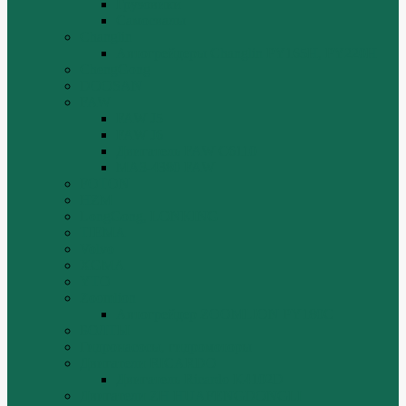
Грузовики
Самосвалы
Changlin
Автогрейдеры Changlin PY165H, PY220H
ChengGong
DOOSAN
FAW
FAW J5
FAW J6
Двигатель FAW C6110
МАЗ-4380 FAW
FOTON
HZM
LongGong, LONKING
TIEMA
Volvo
XGMA
YTO
Zoomlion
Автогрейдер ZOOMLION PY180C
БОЛТЫ
Гидронасосы, гидромоторы
Двигатели RICARDO
Двигатель Ricardo K4102D
Двигатели ZH HUAFENGDONGLI