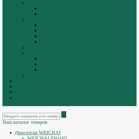
ТРАЛЫ, ПРИЦЕПЫ, ПОЛУПРИЦЕПЫ
FUWA
YUEK
Фильтра
ФИЛЬТР ВОЗДУШНЫЙ
ФИЛЬТР ГИДРАВЛИЧЕСКИЙ
ФИЛЬТР МАСЛЯННЫЙ
ФИЛЬТР ТОПЛИВНЫЙ
ФИТИНГИ
Форсунки, плунжера, распылители.
Плунжерные пары
Распылители
Топливные форсунки
Разборка
Оплата и доставка
Контакты
|
ИНТЕРНЕТ МАГАЗИН - АКТУАЛЬНЫЕ ЦЕНЫ И
ОСТАТКИ
Наш каталог товаров
Двигатели WEICHAI
WEICHAI ZH4102