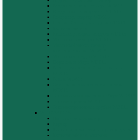
Водяной насос, вентилятор
Воздуховод компрессора WD615
Воздушный компрессор WD615
Генератор, стартер WD615
Головка блока цилиндров WD615
Коленчатый вал
Коллектор подачи воздуха WD615
Масляные фильтры WD615
Масляный насос, фильтр
маслоприемника WD615
Масляный поддон WD615
Поршень в сборе WD615
Распределительный вал, клапана
WD615
Ролик WD615
Система воспламенения топлива
WD615
Топливная аппаратура в сборе WD615
Топливопровод WD615
Топливопроводные трубки WD615
WD12/WD618
Выпускной коллектор
Картер
Клапаны, механизм газораспределения
Коленчатый вал, маховик