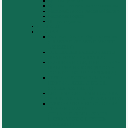
Крышка цилиндра
Крышка шестерен, картер маховика
Масляный насос и масляный фильтр
Масляный поддон
Шатун, поршень
WD615G220
ZHBG14-A
Коленчатый вал и сборка маховика
(CRANKSHAFT AND FLYWHEEL
ASSEMBLY)
ОСНОВАНИЕ БАЗОВОЙ РАМЫ
(BASE FRAME ASSEMBLY)
ПОРШЕНЬ И СОЕДИНИТЕЛЬНАЯ
ШАБЛОНА В СБОРЕ (PISTON &
CONNECTING ROD ASSEMBLY)
СБОРКА СИСТЕМЫ СМАЗКИ
НЕФТИ (LUBRICATING OIL
SYSTEM ASSEMBLY)
СИСТЕМА СИСТЕМЫ ВОЗДУХА
(AIR INTAKE SYSTEM ASSEMBLY)
ТУРБОЧАРГЕР И ЕГО СИСТЕМА
СМАЗКИ СМАЗКИ
(TURBOCHARGER AND ITS
LUBRICATING OIL SYSTEM
ASSEMBLY)