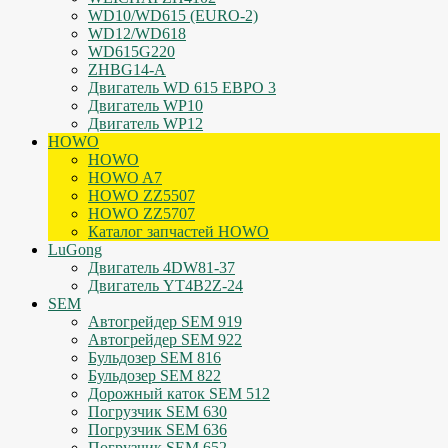
WD10/WD615 (EURO-2)
WD12/WD618
WD615G220
ZHBG14-A
Двигатель WD 615 ЕВРО 3
Двигатель WP10
Двигатель WP12
HOWO
HOWO
HOWO A7
HOWO ZZ5507
HOWO ZZ5707
Каталог запчастей HOWO
LuGong
Двигатель 4DW81-37
Двигатель YT4B2Z-24
SEM
Автогрейдер SEM 919
Автогрейдер SEM 922
Бульдозер SEM 816
Бульдозер SEM 822
Дорожный каток SEM 512
Погрузчик SEM 630
Погрузчик SEM 636
Погрузчик SEM 652