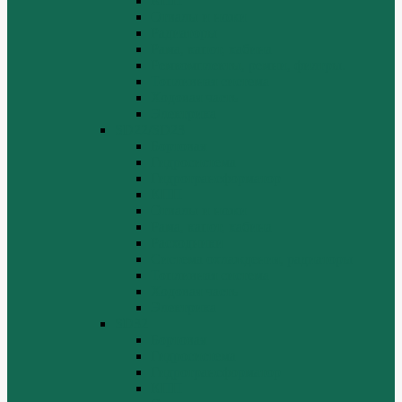
КПП
Отвалы и ножи
Радиаторы
Рама, капот, кабина
Ремкомплекты, ремни, филтры.
Топливная система
Ходовая часть
Электрика
SD22/SD23
Бортовая
Гидросистема
Гидротрансформатор
КПП
Отвалы и ножи
Рама, капот, кабина
Расходники
Система охлаждения, радиаторы
Топливная система
Ходовая часть
Электрика
SD32
Бортовая
Гидросистема
Гидротрансформатор
КПП