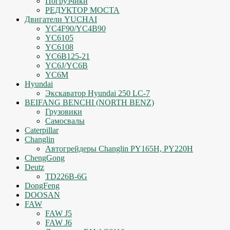
Погрузчики
РЕДУКТОР МОСТА
Двигатели YUCHAI
YC4F90/YC4B90
YC6105
YC6108
YC6B125-21
YC6J/YC6B
YC6M
Hyundai
Экскаватор Hyundai 250 LC-7
BEIFANG BENCHI (NORTH BENZ)
Грузовики
Самосвалы
Caterpillar
Changlin
Автогрейдеры Changlin PY165H, PY220H
ChengGong
Deutz
TD226B-6G
DongFeng
DOOSAN
FAW
FAW J5
FAW J6