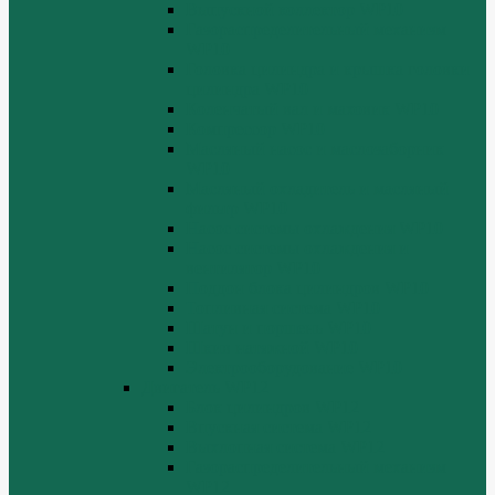
Выпускной коллектор WP10
Газораспределительный механизм
WP10
Головка цилиндра и крышка головки
цилиндра WP10
Коленчатый вал и маховик WP10
Компрессор WP10
Масляный насос и маслозаборник
WP10
Масляный охладитель и масляный
фильтр WP10
Насос системы охлаждения WP10
Насос системы охлаждения и
вентилятор WP10
Поддон блока цилиндров WP10
Топливная система WP10
Шатун и поршень WP10
Шкив натяжной WP10
Электрооборудование WP10
Двигатель WP12
Блок цилиндров WP12
Впускная система WP12
Выхлопная система WP12
Газораспределительный механизм
WP12