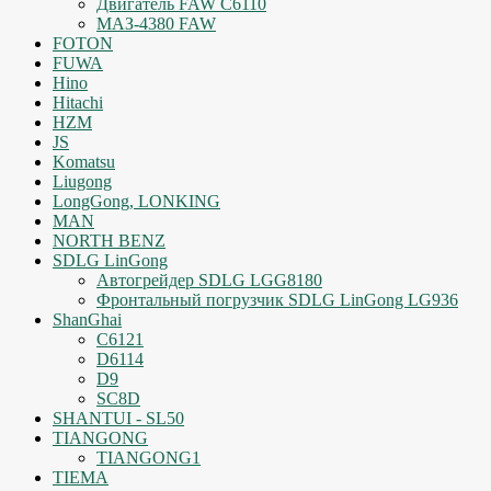
Двигатель FAW C6110
МАЗ-4380 FAW
FOTON
FUWA
Hino
Hitachi
HZM
JS
Komatsu
Liugong
LongGong, LONKING
MAN
NORTH BENZ
SDLG LinGong
Автогрейдер SDLG LGG8180
Фронтальный погрузчик SDLG LinGong LG936
ShanGhai
C6121
D6114
D9
SC8D
SHANTUI - SL50
TIANGONG
TIANGONG1
TIEMA