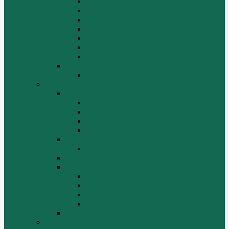
Отвалы и ножи
Рама, капот, кабина
Расходники
Система охлаждения, радиаторы
Топливная система
Ходовая часть
Электрика
SD42
Отвалы и ножи
Грейдеры, краны, катки, погрузчики
Автогрейдеры
GR135
GR215, GR215A
GR180
GR-165
Автокраны
QY25K5
Катки
Погрузчики
LW300f
LW500F
WZ30-25
ZL50G
РЕДУКТОР МОСТА
BEIFANG BENCHI (NORTH BENZ)