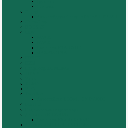
Грузовики
Самосвалы
Changlin
Автогрейдеры Changlin PY165H, PY220H
ChengGong
DOOSAN
FAW
FAW J5
FAW J6
Двигатель FAW C6110
МАЗ-4380 FAW
FOTON
HZM
LongGong, LONKING
TIEMA
Volvo
XGMA
YTO
Zoomlion
Автогрейдер ZOOMLION PY180C
БОЛТЫ
Гидронасосы, гидромоторы
Двигатели RICARDO
Двигатель Ricardo K4102D
Двигатели ZH HUAFENGDONGLI