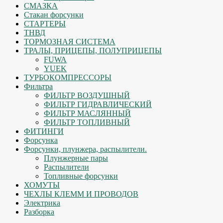
СМАЗКА
Стакан форсунки
СТАРТЕРЫ
ТНВД
ТОРМОЗНАЯ СИСТЕМА
ТРАЛЫ, ПРИЦЕПЫ, ПОЛУПРИЦЕПЫ
FUWA
YUEK
ТУРБОКОМПРЕССОРЫ
Фильтра
ФИЛЬТР ВОЗДУШНЫЙ
ФИЛЬТР ГИДРАВЛИЧЕСКИЙ
ФИЛЬТР МАСЛЯННЫЙ
ФИЛЬТР ТОПЛИВНЫЙ
ФИТИНГИ
Форсунка
Форсунки, плунжера, распылители.
Плунжерные пары
Распылители
Топливные форсунки
ХОМУТЫ
ЧЕХЛЫ КЛЕММ И ПРОВОДОВ
Электрика
Разборка