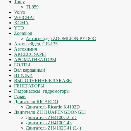
Tonly
TL859
Volvo
WEICHAI
XGMA
YTO
Zoomlion
Автогрейдер ZOOMLION PY180C
Автогрейдер, GR-135
Автохимия
АКСЕССУАРЫ
АРОМАТИЗАТОРЫ
БОЛТЫ
Вал карданный
ВТУЛКИ
ВЫПОЛНЕННЫЕ ЗАКАЗЫ
ГЕНЕРАТОРЫ
Гидронасосы, гидромоторы
Гуран
Двигатели RICARDO
Двигатель Ricardo K4102D
Двигатели ZH HUAFENGDONGLI
Двигатель ZH4100G2-5D
Двигатель ZH4100G43
Двигатель ZH4102G41 (L4)