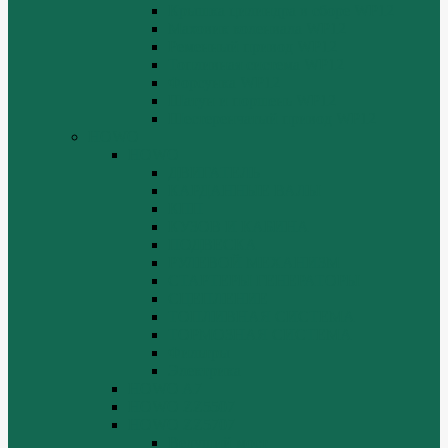
Крышка цилиндра в сборе WP12
Маховик коленвала WP12
Ременный привод WP12
Топливная система WP12
Форсунка WP12
Шатун и поршень WP12
Шестеренчатый привод WP12
HOWO
HOWO
ДВИГАТЕЛЬ
КАРДАННЫЕ ВАЛЫ
КПП
КУЗОВ И КАБИНА
ПОДВЕСКА
РУЛЕВОЙ МЕХАНИЗМ
СТАРТЕРЫ ГЕНЕРАТОРЫ
СЦЕПЛЕНИЕ
ТОПЛИВНАЯ СИСТЕМА
ТОРМОЗНАЯ СИСТЕМА
Фильтры
Электрика
HOWO A7
HOWO ZZ5507
HOWO ZZ5707
Ведущий мост