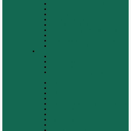
Вспомогательные агрегаты двигателя
Кабина
Коробка передач
Муфта сцепления
Передняя и задняя подвески
Передняя ось и рулевой механизм
Рама кузова
Тормозная и воздушная системы
Электрооборудование
Каталог запчастей HOWO
ZF S6-120
Двигатель Euro 2
Двигатель ЕВРО-3
Дополнительное оборудование
двигателя
Задний мост
Карданный вал
КПП
КПП FULLER
КПП.ZF 5S-111GP, 5S-150GP,4S-130GP.
Кузов/Кабина
Механизм подвески
Передний мост
Рама
Рулевой механизм