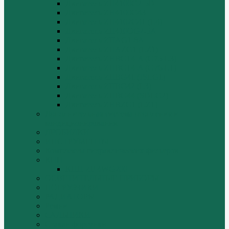
Двигатель ZH4100G2-5D
Двигатель ZH4100G43
Двигатель ZH4102G41 (L4)
Двигатель ZH410OG2-5A
Двигатель ZHAG1-8A
Двигатель ZHAZG1 (LZ1)
Двигатель ZHBG14-A (G75-L3)
Двигатель ZHBG14-A (G76-L1)
Двигатель ZHBG41 (JSLG1)
Двигатель ZHBG42 (L3)
Двигатель ZHBG44 (SDLG2)
Двигатель ZHBZG1 (LZ1)
Дополнительная система отопления и
кондиционирования
ДРОБИЛКИ
ИНСТРУМЕНТЫ
Комплекты гидравлических фильтров
КПП
КПП ZF 4WG200
ОСВЕТИТЕЛЬНЫЕ ПРИБОРЫ
ПОГРУЗЧИКИ
РАДИАТОРЫ
Ремни
САЛЬНИКИ
Стакан форсунки