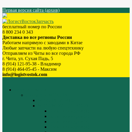
Первая версия сайта (архив)
бесплатный номер по России
8 800 234 0 343
Доставка во все регионы России
Работаем напрямую с заводами в Китае
Любые запчасти на любую спецтехнику
Отправляем из Читы во все города РФ
г. Чита, ул. Сухая Падь, 5
8 (914) 121-95-38 - Владимир
8 (914) 464-05-45 - Максим
info@logistvostok.com
Меню
каталог товаров
Двигатели WEICHAI
WEICHAI ZH4102
WD10/WD615 (EURO-2)
Блок цилиндров (1)
Блок цилиндров (2)
Блок цилиндров (3)
Блок цилиндров (4)