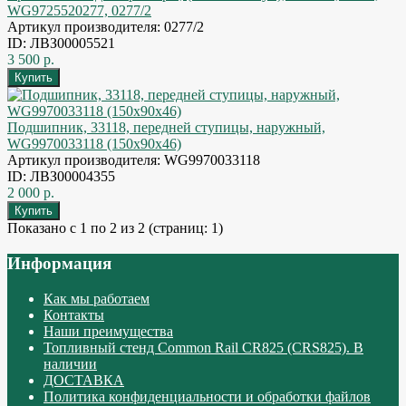
WG9725520277, 0277/2
Артикул производителя: 0277/2
ID: ЛВЗ00005521
3 500 р.
Подшипник, 33118, передней ступицы, наружный,
WG9970033118 (150x90x46)
Артикул производителя: WG9970033118
ID: ЛВЗ00004355
2 000 р.
Показано с 1 по 2 из 2 (страниц: 1)
Информация
Как мы работаем
Контакты
Наши преимущества
Топливный стенд Common Rail CR825 (CRS825). В
наличии
ДОСТАВКА
Политика конфиденциальности и обработки файлов