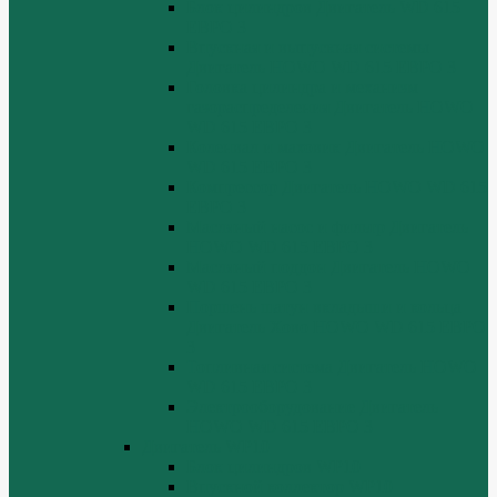
Блок цилиндров Двигатель WD 615
ЕВРО 3
Впускная и выпускная системы
Двигатель HOWO WD 615 ЕВРО 3
Головка цилиндра и механизм
газораспределения Двигатель HOWO
WD 615 ЕВРО 3
Коленвал и маховик Двигатель HOWO
WD 615 ЕВРО 3
Компрессор Двигатель HOWO WD 615
ЕВРО 3
Масляный насос и фильтр Двигатель
HOWO WD 615 ЕВРО 3
Масляный поддон Двигатель HOWO
WD 615 ЕВРО 3
Поршень шатун вкладыши и кольца
Двигатель Хово HOWO WD 615 ЕВРО
3
Топливная система Двигатель HOWO
WD 615 ЕВРО 3
Электрооборудование Двигатель
HOWO WD 615 ЕВРО 3
Двигатель WP10
Блок цилиндров WP10
Впускной коллектор WP10