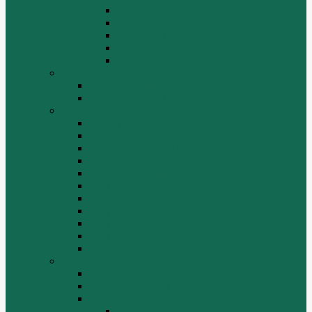
Средний мост.
Сцепление
Тормозная система.
Ходовая часть
Электрооборудование
LuGong
Двигатель 4DW81-37
Двигатель YT4B2Z-24
SEM
Автогрейдер SEM 919
Автогрейдер SEM 922
Бульдозер SEM 816
Бульдозер SEM 822
Дорожный каток SEM 512
Погрузчик SEM 630
Погрузчик SEM 636
Погрузчик SEM 652
Погрузчик SEM 655
Погрузчик SEM 656
Погрузчик SEM 660
Shaanxi (Shacman)
Двигатель
Карданные валы
Каталог запчастей Shaanxi F2000
Валы карданные