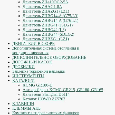
Двигатель ZH410OG2-5A
Двигатель ZHAG1-8A
Двигатель ZHAZG1 (LZ1)
Двигатель ZHBG14-A (G75-L3)
Двигатель ZHBG14-A (G76-L1)
Двигатель ZHBG41 (JSLG1)
Двигатель ZHBG42 (L3)
Двигатель ZHBG44 (SDLG2)
Двигатель ZHBZG1 (LZ1)
ДВИГАТЕЛИ В СБОРЕ
Дополнительная система отопления и
кондиционирования
ДОПОЛНИТЕЛЬНОЕ ОБОРУДОВАНИЕ
ДОРОЖНЫЙ КАТОК
ДРОБИЛКИ
Заклепка тормозной накладки
ИНСТРУМЕНТЫ
КАТАЛОГИ
XCMG GR180-D
Автогрейдеры XCMG GR215, GR180, GR165
Двигатели Shanghai D6114
Каталог HOWO ZZ5707
КЛАВИШИ
КЛЕММЫ АКБ
Комплекты гидравлических фильтров