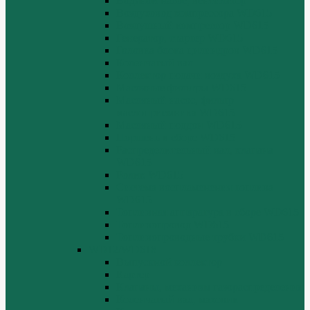
Водяной насос, вентилятор
Воздуховод компрессора WD615
Воздушный компрессор WD615
Генератор, стартер WD615
Головка блока цилиндров WD615
Коленчатый вал
Коллектор подачи воздуха WD615
Масляные фильтры WD615
Масляный насос, фильтр
маслоприемника WD615
Масляный поддон WD615
Поршень в сборе WD615
Распределительный вал, клапана
WD615
Ролик WD615
Система воспламенения топлива
WD615
Топливная аппаратура в сборе WD615
Топливопровод WD615
Топливопроводные трубки WD615
WD12/WD618
Выпускной коллектор
Картер
Клапаны, механизм газораспределения
Коленчатый вал, маховик