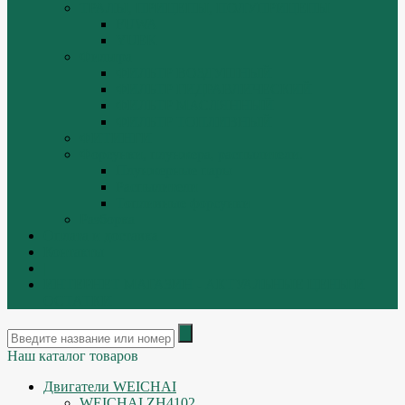
ТРАЛЫ, ПРИЦЕПЫ, ПОЛУПРИЦЕПЫ
FUWA
YUEK
Фильтра
ФИЛЬТР ВОЗДУШНЫЙ
ФИЛЬТР ГИДРАВЛИЧЕСКИЙ
ФИЛЬТР МАСЛЯННЫЙ
ФИЛЬТР ТОПЛИВНЫЙ
ФИТИНГИ
Форсунки, плунжера, распылители.
Плунжерные пары
Распылители
Топливные форсунки
Разборка
Оплата и доставка
Контакты
|
ИНТЕРНЕТ МАГАЗИН - АКТУАЛЬНЫЕ ЦЕНЫ И
ОСТАТКИ
Наш каталог товаров
Двигатели WEICHAI
WEICHAI ZH4102