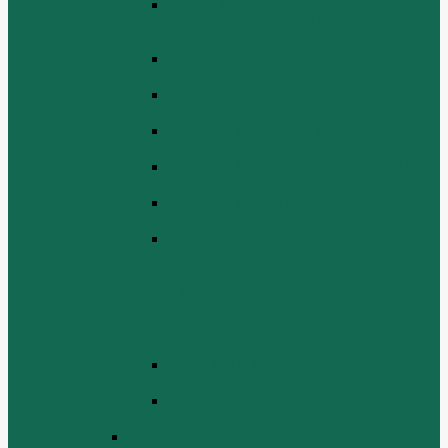
ЭЛЕКТРИЧЕСКАЯ СИСТЕМА В
СБОРЕ (ELECTRICAL SYSTEM
ASSEMBLY)
БЛОК ЦИЛИНДРОВ (CYLINDER
BLOCK ASSEMBLY)
ГОЛОВКА ЦИЛИНДРА В СБОРЕ
(CYLINDER HEAD ASSEMBLY )
СБОРКА ВОЗДУХА В СБОРЕ (AIR
COMREMBLY ASSEMBLY)
СБОРКА ПИТАНИЯ (CLUTCH AND
POWER TAKE-OFF ASSEMBLEY)
СБОРКА РАСПРЕДВАЛА
(CAMSHAFT ASSEMBLY)
СБОРКА ТОПЛИВНОЙ СИСТЕМЫ,
СБОРКА ТОПЛИВНОГО НАСОСА,
СБОРКА ТОПЛИВНОГО
ИНЖЕКТОРА (FUEL SYSTEM
ASSEMMBLY, FUFL INJECTION
PUMP ASSEMBLY, FUEL INJECTOR
ASSEMBIY)
СИСТЕМА ВЫПУСКА СИСТЕМЫ
(EXHAUST SYSTEM ASSEMBLY)
СИСТЕМА ОХЛАЖДЕНИЯ В СБОРЕ
(COOLING SYSTEM ASSEMBLY)
Двигатель WD 615 ЕВРО 3