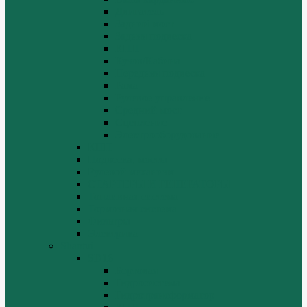
Двигатель
Задний мост
Задняя подвеска
КПП
Кузов/Кабина
Передняя подвеска
Рама
Рулевое управление
Средний мост
Сцепление
Электрооборудование
КПП
Подвеска, мосты
Рулевой механизм
СТАРТЕРЫ И ГЕНЕРАТОРЫ
Топливная система
Тормозная система
Фильтры
Электрика
Shantui
SD16
Бортовая
Гидросистема
Гидротрансформатор