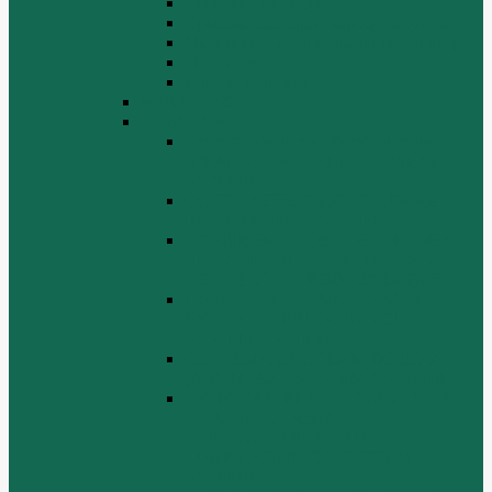
Крышка цилиндра
Крышка шестерен, картер маховика
Масляный насос и масляный фильтр
Масляный поддон
Шатун, поршень
WD615G220
ZHBG14-A
Коленчатый вал и сборка маховика
(CRANKSHAFT AND FLYWHEEL
ASSEMBLY)
ОСНОВАНИЕ БАЗОВОЙ РАМЫ
(BASE FRAME ASSEMBLY)
ПОРШЕНЬ И СОЕДИНИТЕЛЬНАЯ
ШАБЛОНА В СБОРЕ (PISTON &
CONNECTING ROD ASSEMBLY)
СБОРКА СИСТЕМЫ СМАЗКИ
НЕФТИ (LUBRICATING OIL
SYSTEM ASSEMBLY)
СИСТЕМА СИСТЕМЫ ВОЗДУХА
(AIR INTAKE SYSTEM ASSEMBLY)
ТУРБОЧАРГЕР И ЕГО СИСТЕМА
СМАЗКИ СМАЗКИ
(TURBOCHARGER AND ITS
LUBRICATING OIL SYSTEM
ASSEMBLY)