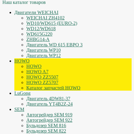
Наш каталог товаров
Двигатели WEICHAI
WEICHAI ZH4102
WD10/WD615 (EURO-2)
WD12/WD618
WD615G220
ZHBG14-A
Двигатель WD 615 ЕВРО 3
Двигатель WP10
Двигатель WP12
HOWO
HOWO
HOWO A7
HOWO ZZ5507
HOWO ZZ5707
Каталог запчастей HOWO
LuGong
Двигатель 4DW81-37
Двигатель YT4B2Z-24
SEM
Автогрейдер SEM 919
Автогрейдер SEM 922
Бульдозер SEM 816
Бульдозер SEM 822