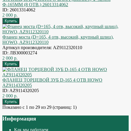
Ф-165ММ (8 ОТВ.) 26013314062
ID: 26013314062
2 000 р.
Фланец моста (D=165, 4 отв, высокий, крупный шлиц),
HOWO, AZ9112320110
Артикул производителя: AZ9112320110
ID: ЛВЗ00003274
2 000 р.
ФЛАНЕЦ ТОРЦЕВОЙ ЗУБ D-165 4 ОТВ HOWO
AZ9114320205
ID: AZ9114320205
2 000 р.
Показано с 1 по 29 из 29 (страниц: 1)
Информация
Как мы работаем