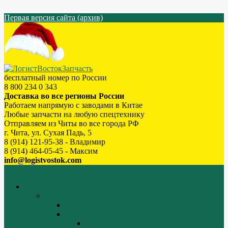
Первая версия сайта (архив)
бесплатный номер по России
8 800 234 0 343
Доставка во все регионы России
Работаем напрямую с заводами в Китае
Любые запчасти на любую спецтехнику
Отправляем из Читы во все города РФ
г. Чита, ул. Сухая Падь, 5
8 (914) 121-95-38 - Владимир
8 (914) 464-05-45 - Максим
info@logistvostok.com
Меню
каталог товаров
Двигатели WEICHAI
WEICHAI ZH4102
WD10/WD615 (EURO-2)
Блок цилиндров (1)