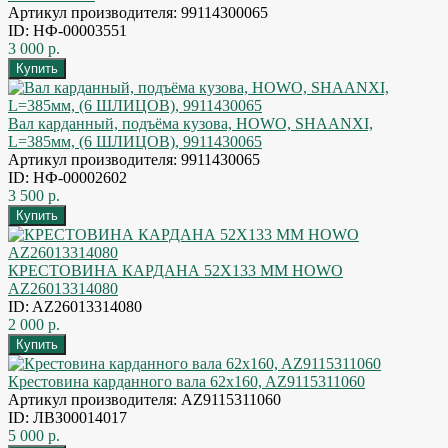
Артикул производителя: 99114300065
ID: НФ-00003551
3 000 р.
Вал карданный, подъёма кузова, HOWO, SHAANXI,
L=385мм, (6 ШЛИЦОВ), 9911430065
Артикул производителя: 9911430065
ID: НФ-00002602
3 500 р.
КРЕСТОВИНА КАРДАНА 52Х133 ММ HOWO
AZ26013314080
ID: AZ26013314080
2 000 р.
Крестовина карданного вала 62x160, AZ9115311060
Артикул производителя: AZ9115311060
ID: ЛВЗ00014017
5 000 р.