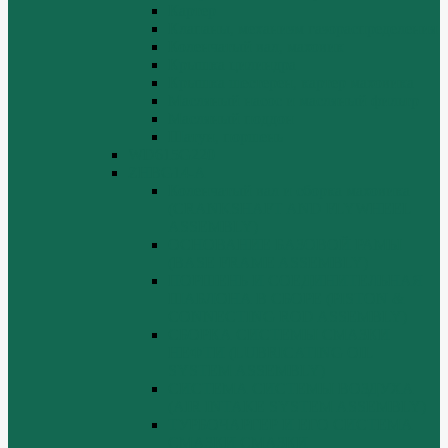
Картер
Клапаны, механизм газораспределения
Коленчатый вал, маховик
Крышка цилиндра
Крышка шестерен, картер маховика
Масляный насос и масляный фильтр
Масляный поддон
Шатун, поршень
WD615G220
ZHBG14-A
Коленчатый вал и сборка маховика
(CRANKSHAFT AND FLYWHEEL
ASSEMBLY)
ОСНОВАНИЕ БАЗОВОЙ РАМЫ
(BASE FRAME ASSEMBLY)
ПОРШЕНЬ И СОЕДИНИТЕЛЬНАЯ
ШАБЛОНА В СБОРЕ (PISTON &
CONNECTING ROD ASSEMBLY)
СБОРКА СИСТЕМЫ СМАЗКИ
НЕФТИ (LUBRICATING OIL
SYSTEM ASSEMBLY)
СИСТЕМА СИСТЕМЫ ВОЗДУХА
(AIR INTAKE SYSTEM ASSEMBLY)
ТУРБОЧАРГЕР И ЕГО СИСТЕМА
СМАЗКИ СМАЗКИ