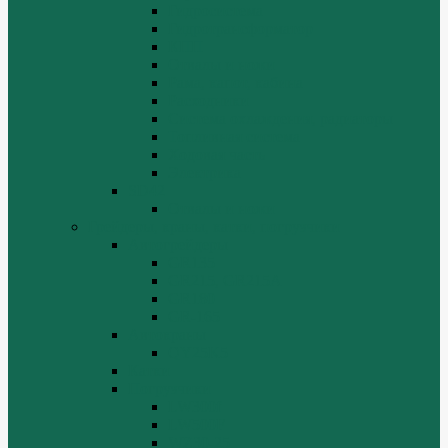
Гидросистема
Гидротрансформатор
КПП
Отвалы и ножи
Рама, капот, кабина
Расходники
Система охлаждения, радиаторы
Топливная система
Ходовая часть
Электрика
SD42
Отвалы и ножи
Грейдеры, краны, катки, погрузчики
Автогрейдеры
GR135
GR215, GR215A
GR180
GR-165
Автокраны
QY25K5
Катки
Погрузчики
LW300f
LW500F
WZ30-25