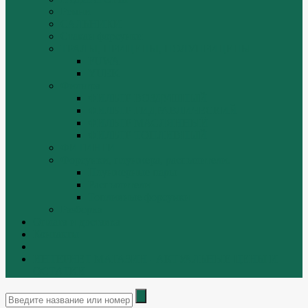
Ремни
САЛЬНИКИ
Стакан форсунки
ТРАЛЫ, ПРИЦЕПЫ, ПОЛУПРИЦЕПЫ
FUWA
YUEK
Фильтра
ФИЛЬТР ВОЗДУШНЫЙ
ФИЛЬТР ГИДРАВЛИЧЕСКИЙ
ФИЛЬТР МАСЛЯННЫЙ
ФИЛЬТР ТОПЛИВНЫЙ
ФИТИНГИ
Форсунки, плунжера, распылители.
Плунжерные пары
Распылители
Топливные форсунки
Разборка
Оплата и доставка
Контакты
|
ИНТЕРНЕТ МАГАЗИН - АКТУАЛЬНЫЕ ЦЕНЫ И
ОСТАТКИ