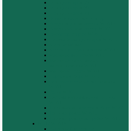
Блок цилиндров (2)
Блок цилиндров (3)
Блок цилиндров (4)
Водяной насос, вентилятор
Воздуховод компрессора WD615
Воздушный компрессор WD615
Генератор, стартер WD615
Головка блока цилиндров WD615
Коленчатый вал
Коллектор подачи воздуха WD615
Масляные фильтры WD615
Масляный насос, фильтр
маслоприемника WD615
Масляный поддон WD615
Поршень в сборе WD615
Распределительный вал, клапана
WD615
Ролик WD615
Система воспламенения топлива
WD615
Топливная аппаратура в сборе WD615
Топливопровод WD615
Топливопроводные трубки WD615
WD12/WD618
Выпускной коллектор