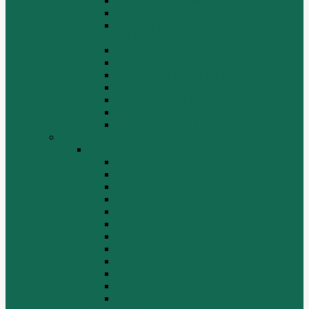
Впускная система WP12
Выхлопная система WP12
Газораспределительный механизм
WP12
Крышка цилиндра в сборе WP12
Маховик коленвала WP12
Ременный привод WP12
Топливная система WP12
Форсунка WP12
Шатун и поршень WP12
Шестеренчатый привод WP12
HOWO
HOWO
ДВИГАТЕЛЬ
КАРДАННЫЕ ВАЛЫ
КПП
КУЗОВ И КАБИНА
ПОДВЕСКА
РУЛЕВОЙ МЕХАНИЗМ
СТАРТЕРЫ ГЕНЕРАТОРЫ
СЦЕПЛЕНИЕ
ТОПЛИВНАЯ СИСТЕМА
ТОРМОЗНАЯ СИСТЕМА
Фильтры
Электрика