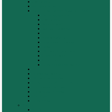
Двигатель
Карданные валы
Каталог запчастей Shaanxi F2000
Валы карданные
Двигатель
Задний мост
Задняя подвеска
КПП
Кузов/Кабина
Передняя подвеска
Рама
Рулевое управление
Средний мост
Сцепление
Электрооборудование
КПП
Подвеска, мосты
Рулевой механизм
СТАРТЕРЫ И ГЕНЕРАТОРЫ
Топливная система
Тормозная система
Фильтры
Электрика
Shantui
SD16