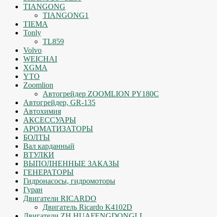
TIANGONG
TIANGONG1
TIEMA
Tonly
TL859
Volvo
WEICHAI
XGMA
YTO
Zoomlion
Автогрейдер ZOOMLION PY180C
Автогрейдер, GR-135
Автохимия
АКСЕССУАРЫ
АРОМАТИЗАТОРЫ
БОЛТЫ
Вал карданный
ВТУЛКИ
ВЫПОЛНЕННЫЕ ЗАКАЗЫ
ГЕНЕРАТОРЫ
Гидронасосы, гидромоторы
Гуран
Двигатели RICARDO
Двигатель Ricardo K4102D
Двигатели ZH HUAFENGDONGLI