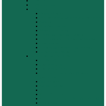
HOWO A7
HOWO ZZ5507
HOWO ZZ5707
Ведущий мост
Вспомогательные агрегаты двигателя
Кабина
Коробка передач
Муфта сцепления
Передняя и задняя подвески
Передняя ось и рулевой механизм
Рама кузова
Тормозная и воздушная системы
Электрооборудование
Каталог запчастей HOWO
ZF S6-120
Двигатель Euro 2
Двигатель ЕВРО-3
Дополнительное оборудование
двигателя
Задний мост
Карданный вал
КПП
КПП FULLER
КПП.ZF 5S-111GP, 5S-150GP,4S-130GP.
Кузов/Кабина