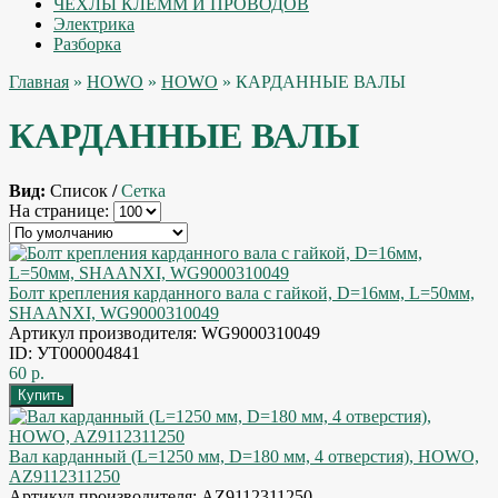
ЧЕХЛЫ КЛЕММ И ПРОВОДОВ
Электрика
Разборка
Главная
»
HOWO
»
HOWO
» КАРДАННЫЕ ВАЛЫ
КАРДАННЫЕ ВАЛЫ
Вид:
Список
/
Сетка
На странице:
Болт крепления карданного вала с гайкой, D=16мм, L=50мм,
SHAANXI, WG9000310049
Артикул производителя: WG9000310049
ID: УТ000004841
60 р.
Вал карданный (L=1250 мм, D=180 мм, 4 отверстия), HOWO,
AZ9112311250
Артикул производителя: AZ9112311250