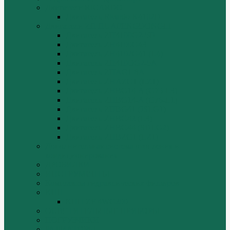
Двигатели RICARDO
Двигатель Ricardo K4102D
Двигатели ZH HUAFENGDONGLI
Двигатель ZH4100G2-5D
Двигатель ZH4100G43
Двигатель ZH4102G41 (L4)
Двигатель ZH410OG2-5A
Двигатель ZHAG1-8A
Двигатель ZHAZG1 (LZ1)
Двигатель ZHBG14-A (G75-L3)
Двигатель ZHBG14-A (G76-L1)
Двигатель ZHBG41 (JSLG1)
Двигатель ZHBG42 (L3)
Двигатель ZHBG44 (SDLG2)
Двигатель ZHBZG1 (LZ1)
Дополнительная система отопления и
кондиционирования
ДРОБИЛКИ
ИНСТРУМЕНТЫ
Комплекты гидравлических фильтров
КПП
КПП ZF 4WG200
ОСВЕТИТЕЛЬНЫЕ ПРИБОРЫ
ПОГРУЗЧИКИ
РАДИАТОРЫ