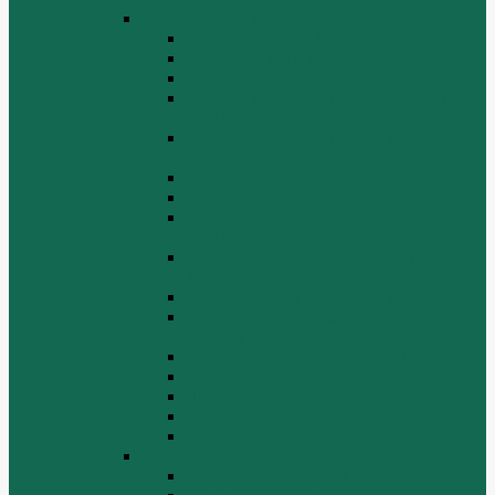
Двигатель WP10
Блок цилиндров WP10
Впускной коллектор WP10
Выпускной коллектор WP10
Газораспределительный механизм
WP10
Головка цилиндра и крышка головки
цилиндра WP10
Коленчатый вал и маховик WP10
Компрессор WP10
Масляный насос и маслозаборник
WP10
Масляный охладитель и масляный
фильтр WP10
Насос системы охлаждения WP10
Насос системы охлаждения и
вентилятор WP10
Поддон блока цилиндров WP10
Топливная система WP10
Шатун и поршень WP10
Шкив натяжной WP10
Электрооборудование WP10
Двигатель WP12
Блок цилиндров WP12