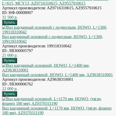
L=615, MCY13, AZ9716310615, AZ9557910615
Артикул производителя: AZ9716310615, AZ9557910615
ID: НФ-00008907
31 500 р.
Вал карданный основной с подвесным, HOWO, L=1300,
199118310042
Артикул производителя: 199118310042
ID: ЛВЗ00005797
21 000 р.
Вал карданный основной, HOWO, L=1400 мм, AZ9638310001
Артикул производителя: AZ9638310001
ID: ЛВЗ00006762
22 000 р.
Вал карданный основной, L=1170 мм, HOWO, (тягач, фланец
180 мм), AZ9370311190