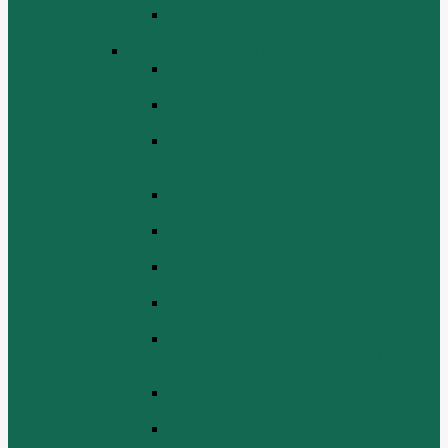
СИСТЕМА ОХЛАЖДЕНИЯ В СБОРЕ
(COOLING SYSTEM ASSEMBLY)
Двигатель WD 615 ЕВРО 3
Блок цилиндров Двигатель WD 615
ЕВРО 3
Впускная и выпускная системы
Двигатель HOWO WD 615 ЕВРО 3
Головка цилиндра и механизм
газораспределения Двигатель HOWO
WD 615 ЕВРО 3
Коленвал и маховик Двигатель HOWO
WD 615 ЕВРО 3
Компрессор Двигатель HOWO WD 615
ЕВРО 3
Масляный насос и фильтр Двигатель
HOWO WD 615 ЕВРО 3
Масляный поддон Двигатель HOWO
WD 615 ЕВРО 3
Поршень шатун вкладыши и кольца
Двигатель Хово HOWO WD 615 ЕВРО
3
Топливная система Двигатель HOWO
WD 615 ЕВРО 3
Электрооборудование Двигатель
HOWO WD 615 ЕВРО 3