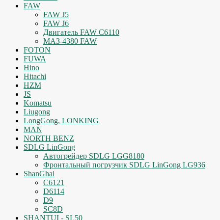
FAW
FAW J5
FAW J6
Двигатель FAW C6110
МАЗ-4380 FAW
FOTON
FUWA
Hino
Hitachi
HZM
JS
Komatsu
Liugong
LongGong, LONKING
MAN
NORTH BENZ
SDLG LinGong
Автогрейдер SDLG LGG8180
Фронтальный погрузчик SDLG LinGong LG936
ShanGhai
C6121
D6114
D9
SC8D
SHANTUI - SL50