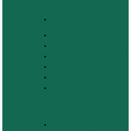
(TURBOCHARGER AND ITS
LUBRICATING OIL SYSTEM
ASSEMBLY)
ЭЛЕКТРИЧЕСКАЯ СИСТЕМА В
СБОРЕ (ELECTRICAL SYSTEM
ASSEMBLY)
БЛОК ЦИЛИНДРОВ (CYLINDER
BLOCK ASSEMBLY)
ГОЛОВКА ЦИЛИНДРА В СБОРЕ
(CYLINDER HEAD ASSEMBLY )
СБОРКА ВОЗДУХА В СБОРЕ (AIR
COMREMBLY ASSEMBLY)
СБОРКА ПИТАНИЯ (CLUTCH AND
POWER TAKE-OFF ASSEMBLEY)
СБОРКА РАСПРЕДВАЛА
(CAMSHAFT ASSEMBLY)
СБОРКА ТОПЛИВНОЙ СИСТЕМЫ,
СБОРКА ТОПЛИВНОГО НАСОСА,
СБОРКА ТОПЛИВНОГО
ИНЖЕКТОРА (FUEL SYSTEM
ASSEMMBLY, FUFL INJECTION
PUMP ASSEMBLY, FUEL INJECTOR
ASSEMBIY)
СИСТЕМА ВЫПУСКА СИСТЕМЫ
(EXHAUST SYSTEM ASSEMBLY)