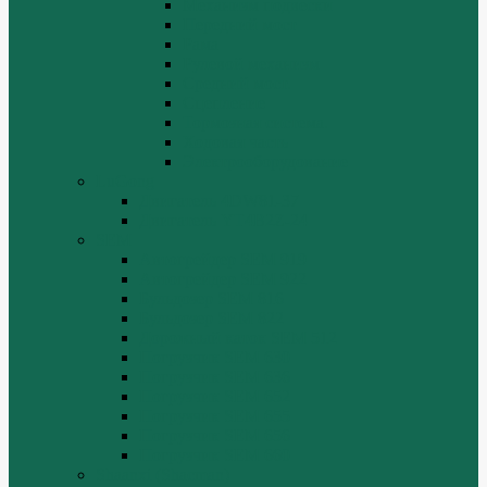
Механизм подвески
Передний мост
Рама
Рулевой механизм
Средний мост.
Сцепление
Тормозная система.
Ходовая часть
Электрооборудование
LuGong
Двигатель 4DW81-37
Двигатель YT4B2Z-24
SEM
Автогрейдер SEM 919
Автогрейдер SEM 922
Бульдозер SEM 816
Бульдозер SEM 822
Дорожный каток SEM 512
Погрузчик SEM 630
Погрузчик SEM 636
Погрузчик SEM 652
Погрузчик SEM 655
Погрузчик SEM 656
Погрузчик SEM 660
Shaanxi (Shacman)