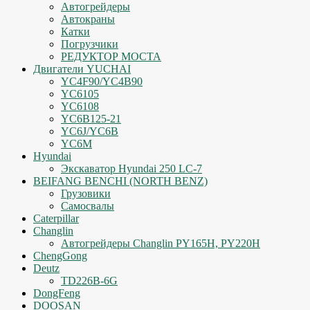
Автогрейдеры
Автокраны
Катки
Погрузчики
РЕДУКТОР МОСТА
Двигатели YUCHAI
YC4F90/YC4B90
YC6105
YC6108
YC6B125-21
YC6J/YC6B
YC6M
Hyundai
Экскаватор Hyundai 250 LC-7
BEIFANG BENCHI (NORTH BENZ)
Грузовики
Самосвалы
Caterpillar
Changlin
Автогрейдеры Changlin PY165H, PY220H
ChengGong
Deutz
TD226B-6G
DongFeng
DOOSAN