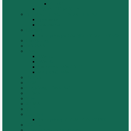
ZL50G
РЕДУКТОР МОСТА
BEIFANG BENCHI (NORTH BENZ)
Грузовики
Самосвалы
Changlin
Автогрейдеры Changlin PY165H, PY220H
ChengGong
DOOSAN
FAW
FAW J5
FAW J6
Двигатель FAW C6110
МАЗ-4380 FAW
FOTON
HZM
LongGong, LONKING
TIEMA
Volvo
XGMA
YTO
Zoomlion
Автогрейдер ZOOMLION PY180C
БОЛТЫ
Гидронасосы, гидромоторы