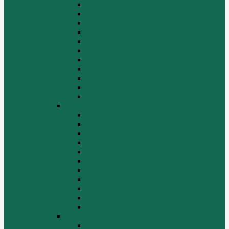
Бортовая
Гидросистема
Гидротрансформатор
КПП
Отвалы и ножи
Радиаторы
Рама, капот, кабина
Ремкомплекты, ремни, филтры.
Топливная система
Ходовая часть
Электрика
SD22/SD23
Бортовая
Гидросистема
Гидротрансформатор
КПП
Отвалы и ножи
Рама, капот, кабина
Расходники
Система охлаждения, радиаторы
Топливная система
Ходовая часть
Электрика
SD32
Бортовая