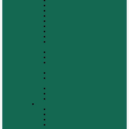
Водяной насос, вентилятор
Воздуховод компрессора WD615
Воздушный компрессор WD615
Генератор, стартер WD615
Головка блока цилиндров WD615
Коленчатый вал
Коллектор подачи воздуха WD615
Масляные фильтры WD615
Масляный насос, фильтр
маслоприемника WD615
Масляный поддон WD615
Поршень в сборе WD615
Распределительный вал, клапана
WD615
Ролик WD615
Система воспламенения топлива
WD615
Топливная аппаратура в сборе WD615
Топливопровод WD615
Топливопроводные трубки WD615
WD12/WD618
Выпускной коллектор
Картер
Клапаны, механизм газораспределения
Коленчатый вал, маховик