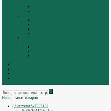
ТРАЛЫ, ПРИЦЕПЫ, ПОЛУПРИЦЕПЫ
FUWA
YUEK
Фильтра
ФИЛЬТР ВОЗДУШНЫЙ
ФИЛЬТР ГИДРАВЛИЧЕСКИЙ
ФИЛЬТР МАСЛЯННЫЙ
ФИЛЬТР ТОПЛИВНЫЙ
ФИТИНГИ
Форсунки, плунжера, распылители.
Плунжерные пары
Распылители
Топливные форсунки
Разборка
Оплата и доставка
Контакты
|
ИНТЕРНЕТ МАГАЗИН - АКТУАЛЬНЫЕ ЦЕНЫ И
ОСТАТКИ
Наш каталог товаров
Двигатели WEICHAI
WEICHAI ZH4102