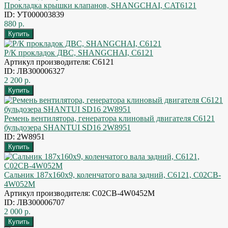
Прокладка крышки клапанов, SHANGCHAI, CAT6121
ID: УТ000003839
880 р.
Р/К прокладок ДВС, SHANGCHAI, С6121
Артикул производителя: С6121
ID: ЛВЗ00006327
2 200 р.
Ремень вентилятора, генератора клиновый двигателя С6121
бульдозера SHANTUI SD16 2W8951
ID: 2W8951
Сальник 187x160x9, коленчатого вала задний, C6121, C02CB-
4W052M
Артикул производителя: C02CB-4W0452M
ID: ЛВЗ00006707
2 000 р.