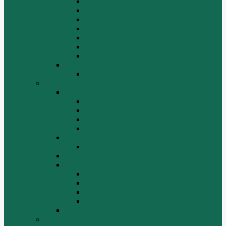
Отвалы и ножи
Рама, капот, кабина
Расходники
Система охлаждения, радиаторы
Топливная система
Ходовая часть
Электрика
SD42
Отвалы и ножи
Грейдеры, краны, катки, погрузчики
Автогрейдеры
GR135
GR215, GR215A
GR180
GR-165
Автокраны
QY25K5
Катки
Погрузчики
LW300f
LW500F
WZ30-25
ZL50G
РЕДУКТОР МОСТА
BEIFANG BENCHI (NORTH BENZ)