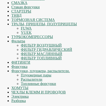
СМАЗКА
Стакан форсунки
СТАРТЕРЫ
ТНВД
ТОРМОЗНАЯ СИСТЕМА
ТРАЛЫ, ПРИЦЕПЫ, ПОЛУПРИЦЕПЫ
FUWA
YUEK
ТУРБОКОМПРЕССОРЫ
Фильтра
ФИЛЬТР ВОЗДУШНЫЙ
ФИЛЬТР ГИДРАВЛИЧЕСКИЙ
ФИЛЬТР МАСЛЯННЫЙ
ФИЛЬТР ТОПЛИВНЫЙ
ФИТИНГИ
Форсунка
Форсунки, плунжера, распылители.
Плунжерные пары
Распылители
Топливные форсунки
ХОМУТЫ
ЧЕХЛЫ КЛЕММ И ПРОВОДОВ
Электрика
Разборка