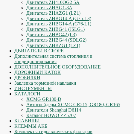
Двигатель ZH410OG2-5A
Двигатель ZHAG1-8A
Двигатель ZHAZG1 (LZ1)
Двигатель ZHBG14-A (G75-L3)
Двигатель ZHBG14-A (G76-L1)
Двигатель ZHBG41 (JSLG1)
Двигатель ZHBG42 (L3)
Двигатель ZHBG44 (SDLG2)
Двигатель ZHBZG1 (LZ1)
ДВИГАТЕЛИ В СБОРЕ
Дополнительная система отопления и
кондиционирования
ДОПОЛНИТЕЛЬНОЕ ОБОРУДОВАНИЕ
ДОРОЖНЫЙ КАТОК
ДРОБИЛКИ
Заклепка тормозной накладки
ИНСТРУМЕНТЫ
КАТАЛОГИ
XCMG GR180-D
Автогрейдеры XCMG GR215, GR180, GR165
Двигатели Shanghai D6114
Каталог HOWO ZZ5707
КЛАВИШИ
КЛЕММЫ АКБ
Комплекты гидравлических фильтров