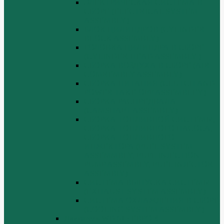
ЭЛЕКТРИЧЕСКАЯ СИСТЕМА В
СБОРЕ (ELECTRICAL SYSTEM
ASSEMBLY)
БЛОК ЦИЛИНДРОВ (CYLINDER
BLOCK ASSEMBLY)
ГОЛОВКА ЦИЛИНДРА В СБОРЕ
(CYLINDER HEAD ASSEMBLY )
СБОРКА ВОЗДУХА В СБОРЕ (AIR
COMREMBLY ASSEMBLY)
СБОРКА ПИТАНИЯ (CLUTCH AND
POWER TAKE-OFF ASSEMBLEY)
СБОРКА РАСПРЕДВАЛА
(CAMSHAFT ASSEMBLY)
СБОРКА ТОПЛИВНОЙ СИСТЕМЫ,
СБОРКА ТОПЛИВНОГО НАСОСА,
СБОРКА ТОПЛИВНОГО
ИНЖЕКТОРА (FUEL SYSTEM
ASSEMMBLY, FUFL INJECTION
PUMP ASSEMBLY, FUEL INJECTOR
ASSEMBIY)
СИСТЕМА ВЫПУСКА СИСТЕМЫ
(EXHAUST SYSTEM ASSEMBLY)
СИСТЕМА ОХЛАЖДЕНИЯ В СБОРЕ
(COOLING SYSTEM ASSEMBLY)
Двигатель WD 615 ЕВРО 3