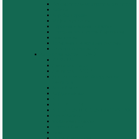
Вспомогательные агрегаты двигателя
Кабина
Коробка передач
Муфта сцепления
Передняя и задняя подвески
Передняя ось и рулевой механизм
Рама кузова
Тормозная и воздушная системы
Электрооборудование
Каталог запчастей HOWO
ZF S6-120
Двигатель Euro 2
Двигатель ЕВРО-3
Дополнительное оборудование
двигателя
Задний мост
Карданный вал
КПП
КПП FULLER
КПП.ZF 5S-111GP, 5S-150GP,4S-130GP.
Кузов/Кабина
Механизм подвески
Передний мост
Рама
Рулевой механизм