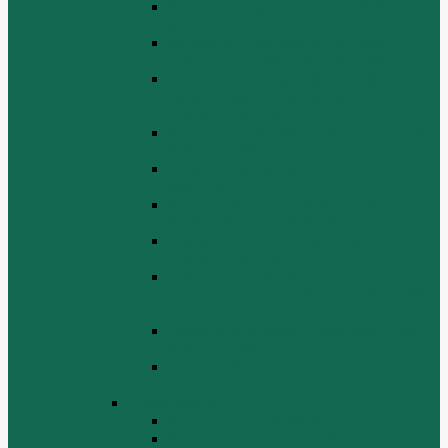
Блок цилиндров Двигатель WD 615
ЕВРО 3
Впускная и выпускная системы
Двигатель HOWO WD 615 ЕВРО 3
Головка цилиндра и механизм
газораспределения Двигатель HOWO
WD 615 ЕВРО 3
Коленвал и маховик Двигатель HOWO
WD 615 ЕВРО 3
Компрессор Двигатель HOWO WD 615
ЕВРО 3
Масляный насос и фильтр Двигатель
HOWO WD 615 ЕВРО 3
Масляный поддон Двигатель HOWO
WD 615 ЕВРО 3
Поршень шатун вкладыши и кольца
Двигатель Хово HOWO WD 615 ЕВРО
3
Топливная система Двигатель HOWO
WD 615 ЕВРО 3
Электрооборудование Двигатель
HOWO WD 615 ЕВРО 3
Двигатель WP10
Блок цилиндров WP10
Впускной коллектор WP10