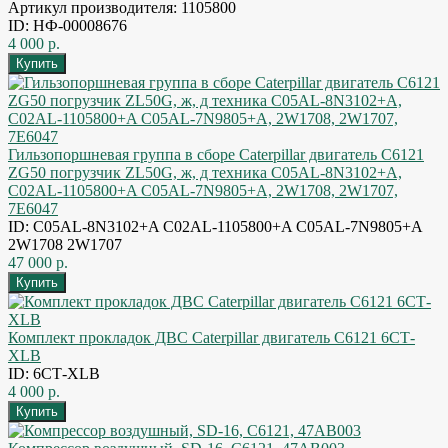
Артикул производителя: 1105800
ID: НФ-00008676
4 000 р.
Гильзопоршневая группа в сборе Caterpillar двигатель C6121
ZG50 погрузчик ZL50G, ж, д техника C05AL-8N3102+A,
C02AL-1105800+A C05AL-7N9805+A, 2W1708, 2W1707,
7E6047
ID: C05AL-8N3102+A C02AL-1105800+A C05AL-7N9805+A
2W1708 2W1707
47 000 р.
Комплект прокладок ДВС Caterpillar двигатель C6121 6СТ-
XLB
ID: 6СТ-XLB
4 000 р.