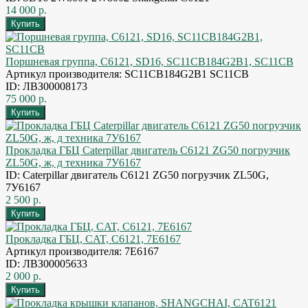
14 000 р.
Поршневая группа, C6121, SD16, SC11CB184G2B1, SC11CB
Артикул производителя: SC11CB184G2B1 SC11CB
ID: ЛВЗ00008173
75 000 р.
Прокладка ГБЦ Caterpillar двигатель C6121 ZG50 погрузчик
ZL50G, ж, д техника 7У6167
ID: Caterpillar двигатель C6121 ZG50 погрузчик ZL50G,
7У6167
2 500 р.
Прокладка ГБЦ, CAT, C6121, 7E6167
Артикул производителя: 7E6167
ID: ЛВЗ00005633
2 000 р.