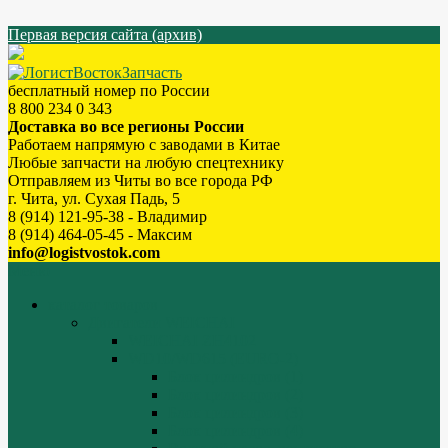
Первая версия сайта (архив)
бесплатный номер по России
8 800 234 0 343
Доставка во все регионы России
Работаем напрямую с заводами в Китае
Любые запчасти на любую спецтехнику
Отправляем из Читы во все города РФ
г. Чита, ул. Сухая Падь, 5
8 (914) 121-95-38 - Владимир
8 (914) 464-05-45 - Максим
info@logistvostok.com
Меню
каталог товаров
Двигатели WEICHAI
WEICHAI ZH4102
WD10/WD615 (EURO-2)
Блок цилиндров (1)
Блок цилиндров (2)
Блок цилиндров (3)
Блок цилиндров (4)