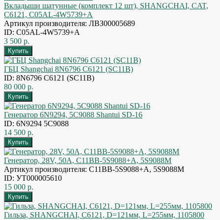
Вкладыши шатунные (комплект 12 шт), SHANGCHAI, CAT,
C6121, C05AL-4W5739+A
Артикул производителя: ЛВЗ00005689
ID: C05AL-4W5739+A
3 500 р.
ГБЦ Shangchai 8N6796 C6121 (SC11B)
ID: 8N6796 C6121 (SC11B)
80 000 р.
Генератор 6N9294, 5С9088 Shantui SD-16
ID: 6N9294 5С9088
14 500 р.
Генератор, 28V, 50A, С11BB-5S9088+A, 5S9088M
Артикул производителя: С11BB-5S9088+A, 5S9088M
ID: УТ000005610
15 000 р.
Гильза, SHANGCHAI, C6121, D=121мм, L=255мм, 1105800