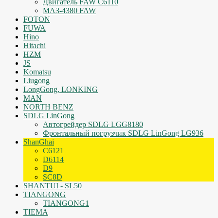
Двигатель FAW C6110
МАЗ-4380 FAW
FOTON
FUWA
Hino
Hitachi
HZM
JS
Komatsu
Liugong
LongGong, LONKING
MAN
NORTH BENZ
SDLG LinGong
Автогрейдер SDLG LGG8180
Фронтальный погрузчик SDLG LinGong LG936
ShanGhai
C6121
D6114
D9
SC8D
SHANTUI - SL50
TIANGONG
TIANGONG1
TIEMA