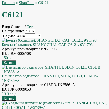
Главная
»
ShanGhai
» C6121
C6121
Вид:
Список
/
Сетка
На странице:
Бочата (большие), SHANGCHAI, CAT, C6121, 9Y1798
Артикул производителя: 9Y1798
ID: ЛВЗ00006708
150 р.
Вентилятор радиатора, SHANTUI, SD16, C6121, C16DB-
1N3586+A
Артикул производителя: C16DB-1N3586+A
ID: НФ-00009053
15 500 р.