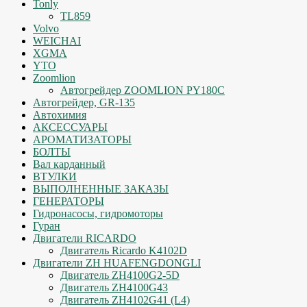
Tonly
TL859
Volvo
WEICHAI
XGMA
YTO
Zoomlion
Автогрейдер ZOOMLION PY180C
Автогрейдер, GR-135
Автохимия
АКСЕССУАРЫ
АРОМАТИЗАТОРЫ
БОЛТЫ
Вал карданный
ВТУЛКИ
ВЫПОЛНЕННЫЕ ЗАКАЗЫ
ГЕНЕРАТОРЫ
Гидронасосы, гидромоторы
Гуран
Двигатели RICARDO
Двигатель Ricardo K4102D
Двигатели ZH HUAFENGDONGLI
Двигатель ZH4100G2-5D
Двигатель ZH4100G43
Двигатель ZH4102G41 (L4)