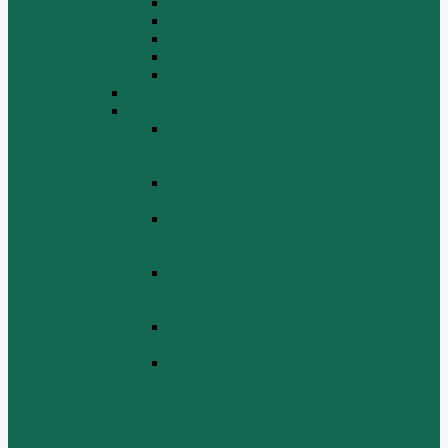
Крышка цилиндра
Крышка шестерен, картер маховика
Масляный насос и масляный фильтр
Масляный поддон
Шатун, поршень
WD615G220
ZHBG14-A
Коленчатый вал и сборка маховика
(CRANKSHAFT AND FLYWHEEL
ASSEMBLY)
ОСНОВАНИЕ БАЗОВОЙ РАМЫ
(BASE FRAME ASSEMBLY)
ПОРШЕНЬ И СОЕДИНИТЕЛЬНАЯ
ШАБЛОНА В СБОРЕ (PISTON &
CONNECTING ROD ASSEMBLY)
СБОРКА СИСТЕМЫ СМАЗКИ
НЕФТИ (LUBRICATING OIL
SYSTEM ASSEMBLY)
СИСТЕМА СИСТЕМЫ ВОЗДУХА
(AIR INTAKE SYSTEM ASSEMBLY)
ТУРБОЧАРГЕР И ЕГО СИСТЕМА
СМАЗКИ СМАЗКИ
(TURBOCHARGER AND ITS
LUBRICATING OIL SYSTEM
ASSEMBLY)