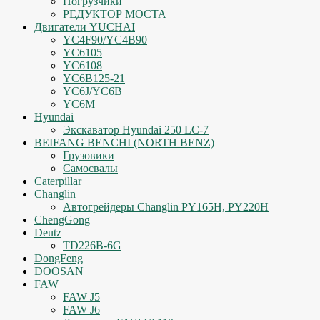
Погрузчики
РЕДУКТОР МОСТА
Двигатели YUCHAI
YC4F90/YC4B90
YC6105
YC6108
YC6B125-21
YC6J/YC6B
YC6M
Hyundai
Экскаватор Hyundai 250 LC-7
BEIFANG BENCHI (NORTH BENZ)
Грузовики
Самосвалы
Caterpillar
Changlin
Автогрейдеры Changlin PY165H, PY220H
ChengGong
Deutz
TD226B-6G
DongFeng
DOOSAN
FAW
FAW J5
FAW J6