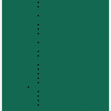
Выпускной коллектор WP10
Газораспределительный механизм
WP10
Головка цилиндра и крышка головки
цилиндра WP10
Коленчатый вал и маховик WP10
Компрессор WP10
Масляный насос и маслозаборник
WP10
Масляный охладитель и масляный
фильтр WP10
Насос системы охлаждения WP10
Насос системы охлаждения и
вентилятор WP10
Поддон блока цилиндров WP10
Топливная система WP10
Шатун и поршень WP10
Шкив натяжной WP10
Электрооборудование WP10
Двигатель WP12
Блок цилиндров WP12
Впускная система WP12
Выхлопная система WP12
Газораспределительный механизм
WP12