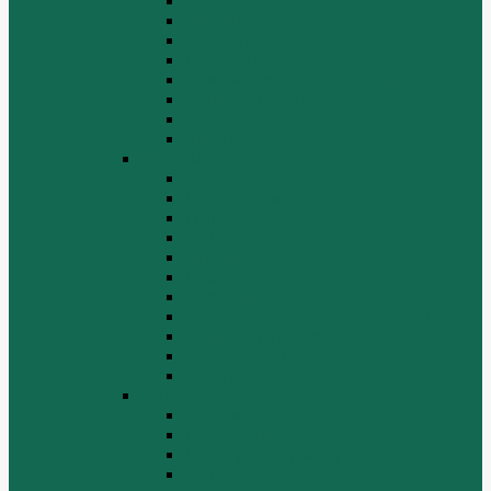
КПП
Отвалы и ножи
Радиаторы
Рама, капот, кабина
Ремкомплекты, ремни, филтры.
Топливная система
Ходовая часть
Электрика
SD22/SD23
Бортовая
Гидросистема
Гидротрансформатор
КПП
Отвалы и ножи
Рама, капот, кабина
Расходники
Система охлаждения, радиаторы
Топливная система
Ходовая часть
Электрика
SD32
Бортовая
Гидросистема
Гидротрансформатор
КПП