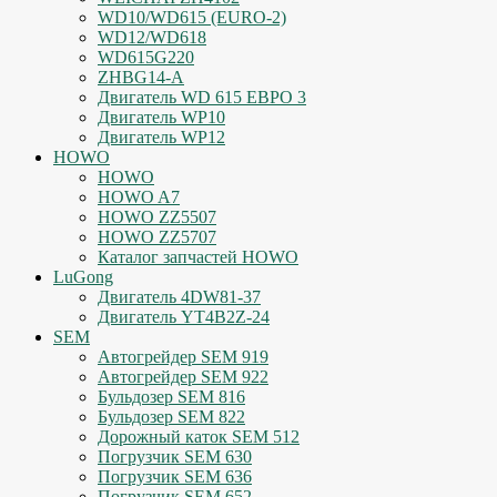
WD10/WD615 (EURO-2)
WD12/WD618
WD615G220
ZHBG14-A
Двигатель WD 615 ЕВРО 3
Двигатель WP10
Двигатель WP12
HOWO
HOWO
HOWO A7
HOWO ZZ5507
HOWO ZZ5707
Каталог запчастей HOWO
LuGong
Двигатель 4DW81-37
Двигатель YT4B2Z-24
SEM
Автогрейдер SEM 919
Автогрейдер SEM 922
Бульдозер SEM 816
Бульдозер SEM 822
Дорожный каток SEM 512
Погрузчик SEM 630
Погрузчик SEM 636
Погрузчик SEM 652