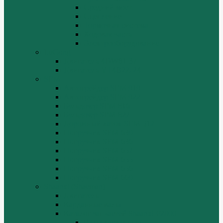
Средний мост.
Сцепление
Тормозная система.
Ходовая часть
Электрооборудование
LuGong
Двигатель 4DW81-37
Двигатель YT4B2Z-24
SEM
Автогрейдер SEM 919
Автогрейдер SEM 922
Бульдозер SEM 816
Бульдозер SEM 822
Дорожный каток SEM 512
Погрузчик SEM 630
Погрузчик SEM 636
Погрузчик SEM 652
Погрузчик SEM 655
Погрузчик SEM 656
Погрузчик SEM 660
Shaanxi (Shacman)
Двигатель
Карданные валы
Каталог запчастей Shaanxi F2000
Валы карданные