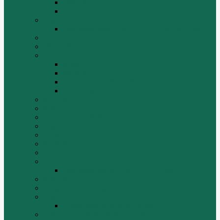
Грузовики
Самосвалы
Changlin
Автогрейдеры Changlin PY165H, PY220H
ChengGong
DOOSAN
FAW
FAW J5
FAW J6
Двигатель FAW C6110
МАЗ-4380 FAW
FOTON
HZM
LongGong, LONKING
TIEMA
Volvo
XGMA
YTO
Zoomlion
Автогрейдер ZOOMLION PY180C
БОЛТЫ
Гидронасосы, гидромоторы
Двигатели RICARDO
Двигатель Ricardo K4102D
Двигатели ZH HUAFENGDONGLI