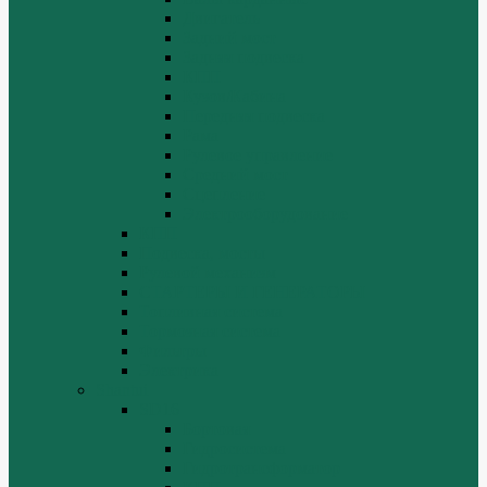
Двигатель
Задний мост
Задняя подвеска
КПП
Кузов/Кабина
Передняя подвеска
Рама
Рулевое управление
Средний мост
Сцепление
Электрооборудование
КПП
Подвеска, мосты
Рулевой механизм
СТАРТЕРЫ И ГЕНЕРАТОРЫ
Топливная система
Тормозная система
Фильтры
Электрика
Shantui
SD16
Бортовая
Гидросистема
Гидротрансформатор