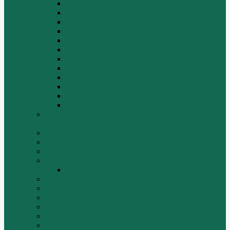
Двигатель ZH4100G2-5D
Двигатель ZH4100G43
Двигатель ZH4102G41 (L4)
Двигатель ZH410OG2-5A
Двигатель ZHAG1-8A
Двигатель ZHAZG1 (LZ1)
Двигатель ZHBG14-A (G75-L3)
Двигатель ZHBG14-A (G76-L1)
Двигатель ZHBG41 (JSLG1)
Двигатель ZHBG42 (L3)
Двигатель ZHBG44 (SDLG2)
Двигатель ZHBZG1 (LZ1)
Дополнительная система отопления и
кондиционирования
ДРОБИЛКИ
ИНСТРУМЕНТЫ
Комплекты гидравлических фильтров
КПП
КПП ZF 4WG200
ОСВЕТИТЕЛЬНЫЕ ПРИБОРЫ
ПОГРУЗЧИКИ
РАДИАТОРЫ
Ремни
САЛЬНИКИ
Стакан форсунки