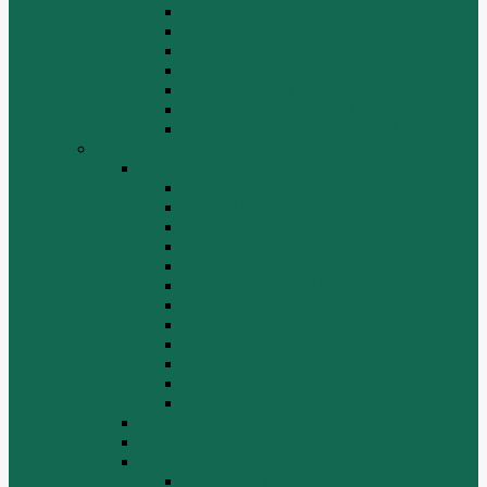
Крышка цилиндра в сборе WP12
Маховик коленвала WP12
Ременный привод WP12
Топливная система WP12
Форсунка WP12
Шатун и поршень WP12
Шестеренчатый привод WP12
HOWO
HOWO
ДВИГАТЕЛЬ
КАРДАННЫЕ ВАЛЫ
КПП
КУЗОВ И КАБИНА
ПОДВЕСКА
РУЛЕВОЙ МЕХАНИЗМ
СТАРТЕРЫ ГЕНЕРАТОРЫ
СЦЕПЛЕНИЕ
ТОПЛИВНАЯ СИСТЕМА
ТОРМОЗНАЯ СИСТЕМА
Фильтры
Электрика
HOWO A7
HOWO ZZ5507
HOWO ZZ5707
Ведущий мост