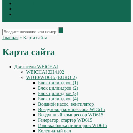
Контакты
|
ИНТЕРНЕТ МАГАЗИН - АКТУАЛЬНЫЕ ЦЕНЫ И
ОСТАТКИ
Главная
» Карта сайта
Карта сайта
Двигатели WEICHAI
WEICHAI ZH4102
WD10/WD615 (EURO-2)
Блок цилиндров (1)
Блок цилиндров (2)
Блок цилиндров (3)
Блок цилиндров (4)
Водяной насос, вентилятор
Воздуховод компрессора WD615
Воздушный компрессор WD615
Генератор, стартер WD615
Головка блока цилиндров WD615
Коленчатый вал