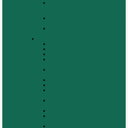
Поршень шатун вкладыши и кольца
Двигатель Хово HOWO WD 615 ЕВРО
3
Топливная система Двигатель HOWO
WD 615 ЕВРО 3
Электрооборудование Двигатель
HOWO WD 615 ЕВРО 3
Двигатель WP10
Блок цилиндров WP10
Впускной коллектор WP10
Выпускной коллектор WP10
Газораспределительный механизм
WP10
Головка цилиндра и крышка головки
цилиндра WP10
Коленчатый вал и маховик WP10
Компрессор WP10
Масляный насос и маслозаборник
WP10
Масляный охладитель и масляный
фильтр WP10
Насос системы охлаждения WP10
Насос системы охлаждения и
вентилятор WP10
Поддон блока цилиндров WP10