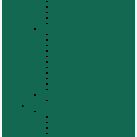
Расходники
Система охлаждения, радиаторы
Топливная система
Ходовая часть
Электрика
SD32
Бортовая
Гидросистема
Гидротрансформатор
КПП
Отвалы и ножи
Рама, капот, кабина
Расходники
Система охлаждения, радиаторы
Топливная система
Ходовая часть
Электрика
SD42
Отвалы и ножи
Грейдеры, краны, катки, погрузчики
Автогрейдеры
GR135
GR215, GR215A
GR180
GR-165