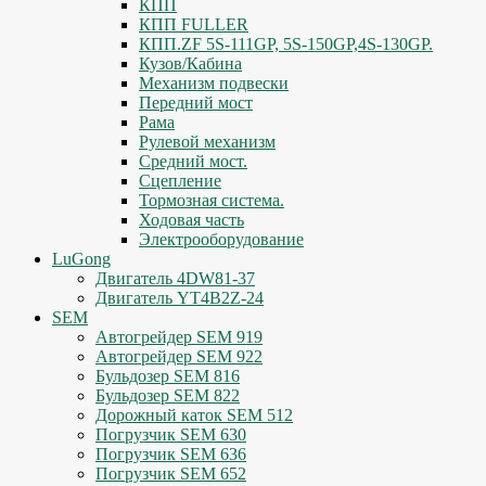
КПП
КПП FULLER
КПП.ZF 5S-111GP, 5S-150GP,4S-130GP.
Кузов/Кабина
Механизм подвески
Передний мост
Рама
Рулевой механизм
Средний мост.
Сцепление
Тормозная система.
Ходовая часть
Электрооборудование
LuGong
Двигатель 4DW81-37
Двигатель YT4B2Z-24
SEM
Автогрейдер SEM 919
Автогрейдер SEM 922
Бульдозер SEM 816
Бульдозер SEM 822
Дорожный каток SEM 512
Погрузчик SEM 630
Погрузчик SEM 636
Погрузчик SEM 652