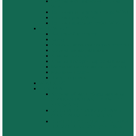
Система воспламенения топлива
WD615
Топливная аппаратура в сборе WD615
Топливопровод WD615
Топливопроводные трубки WD615
WD12/WD618
Выпускной коллектор
Картер
Клапаны, механизм газораспределения
Коленчатый вал, маховик
Крышка цилиндра
Крышка шестерен, картер маховика
Масляный насос и масляный фильтр
Масляный поддон
Шатун, поршень
WD615G220
ZHBG14-A
Коленчатый вал и сборка маховика
(CRANKSHAFT AND FLYWHEEL
ASSEMBLY)
ОСНОВАНИЕ БАЗОВОЙ РАМЫ
(BASE FRAME ASSEMBLY)
ПОРШЕНЬ И СОЕДИНИТЕЛЬНАЯ
ШАБЛОНА В СБОРЕ (PISTON &
CONNECTING ROD ASSEMBLY)