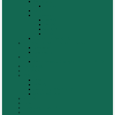
Автокраны
QY25K5
Катки
Погрузчики
LW300f
LW500F
WZ30-25
ZL50G
РЕДУКТОР МОСТА
BEIFANG BENCHI (NORTH BENZ)
Грузовики
Самосвалы
Changlin
Автогрейдеры Changlin PY165H, PY220H
ChengGong
DOOSAN
FAW
FAW J5
FAW J6
Двигатель FAW C6110
МАЗ-4380 FAW
FOTON
HZM
LongGong, LONKING
TIEMA