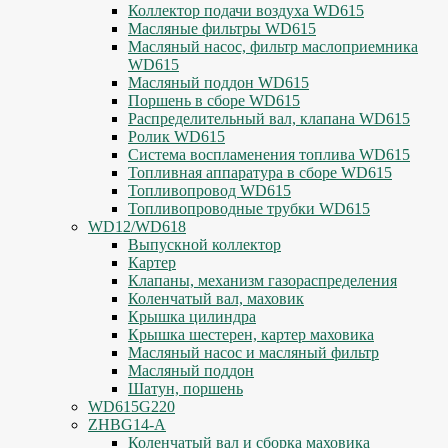
Коллектор подачи воздуха WD615
Масляные фильтры WD615
Масляный насос, фильтр маслоприемника
WD615
Масляный поддон WD615
Поршень в сборе WD615
Распределительный вал, клапана WD615
Ролик WD615
Система воспламенения топлива WD615
Топливная аппаратура в сборе WD615
Топливопровод WD615
Топливопроводные трубки WD615
WD12/WD618
Выпускной коллектор
Картер
Клапаны, механизм газораспределения
Коленчатый вал, маховик
Крышка цилиндра
Крышка шестерен, картер маховика
Масляный насос и масляный фильтр
Масляный поддон
Шатун, поршень
WD615G220
ZHBG14-A
Коленчатый вал и сборка маховика