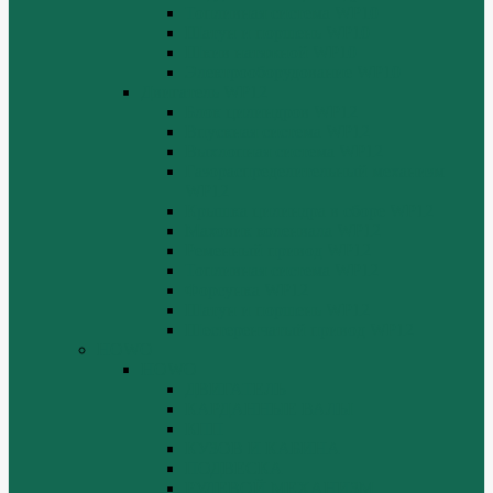
Топливная система WP10
Шатун и поршень WP10
Шкив натяжной WP10
Электрооборудование WP10
Двигатель WP12
Блок цилиндров WP12
Впускная система WP12
Выхлопная система WP12
Газораспределительный механизм
WP12
Крышка цилиндра в сборе WP12
Маховик коленвала WP12
Ременный привод WP12
Топливная система WP12
Форсунка WP12
Шатун и поршень WP12
Шестеренчатый привод WP12
HOWO
HOWO
ДВИГАТЕЛЬ
КАРДАННЫЕ ВАЛЫ
КПП
КУЗОВ И КАБИНА
ПОДВЕСКА
РУЛЕВОЙ МЕХАНИЗМ