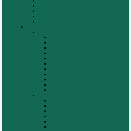
СТАРТЕРЫ И ГЕНЕРАТОРЫ
Топливная система
Тормозная система
Фильтры
Электрика
Shantui
SD16
Бортовая
Гидросистема
Гидротрансформатор
КПП
Отвалы и ножи
Радиаторы
Рама, капот, кабина
Ремкомплекты, ремни, филтры.
Топливная система
Ходовая часть
Электрика
SD22/SD23
Бортовая
Гидросистема
Гидротрансформатор
КПП
Отвалы и ножи
Рама, капот, кабина