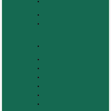
СБОРКА СИСТЕМЫ СМАЗКИ
НЕФТИ (LUBRICATING OIL
SYSTEM ASSEMBLY)
СИСТЕМА СИСТЕМЫ ВОЗДУХА
(AIR INTAKE SYSTEM ASSEMBLY)
ТУРБОЧАРГЕР И ЕГО СИСТЕМА
СМАЗКИ СМАЗКИ
(TURBOCHARGER AND ITS
LUBRICATING OIL SYSTEM
ASSEMBLY)
ЭЛЕКТРИЧЕСКАЯ СИСТЕМА В
СБОРЕ (ELECTRICAL SYSTEM
ASSEMBLY)
БЛОК ЦИЛИНДРОВ (CYLINDER
BLOCK ASSEMBLY)
ГОЛОВКА ЦИЛИНДРА В СБОРЕ
(CYLINDER HEAD ASSEMBLY )
СБОРКА ВОЗДУХА В СБОРЕ (AIR
COMREMBLY ASSEMBLY)
СБОРКА ПИТАНИЯ (CLUTCH AND
POWER TAKE-OFF ASSEMBLEY)
СБОРКА РАСПРЕДВАЛА
(CAMSHAFT ASSEMBLY)
СБОРКА ТОПЛИВНОЙ СИСТЕМЫ,
СБОРКА ТОПЛИВНОГО НАСОСА,