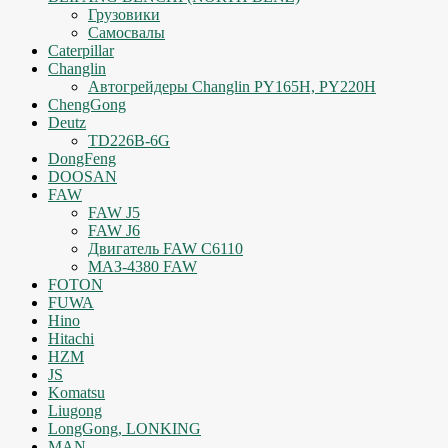
Грузовики
Самосвалы
Caterpillar
Changlin
Автогрейдеры Changlin PY165H, PY220H
ChengGong
Deutz
TD226B-6G
DongFeng
DOOSAN
FAW
FAW J5
FAW J6
Двигатель FAW C6110
МАЗ-4380 FAW
FOTON
FUWA
Hino
Hitachi
HZM
JS
Komatsu
Liugong
LongGong, LONKING
MAN