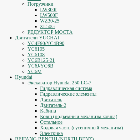
Погрузчики
LW300f
LW500F
WZ30-25
ZL50G
РЕДУКТОР МОСТА
Двигатели YUCHAI
YC4F90/YC4B90
YC6105
YC6108
YC6B125-21
YC6J/YC6B
YC6M
Hyundai
Экскаватор Hyundai 250 LC-7
Гидравлическая система
Гидравлические элементы
Двигатель
Двигатель-2
Кабина
Ковш (подъемный механизм ковша)
Остальное
Ходовая часть (гусеничный механизм)
Электрика
BEIFANG BENCHI (NORTH BENZ)