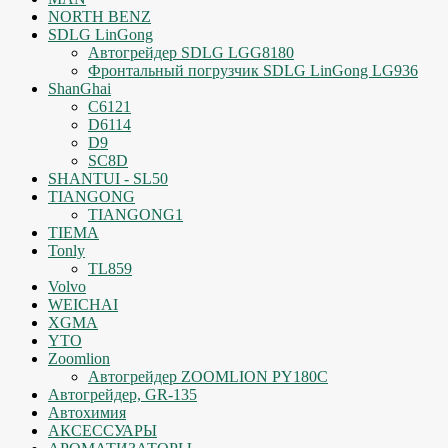
NORTH BENZ
SDLG LinGong
Автогрейдер SDLG LGG8180
Фронтальный погрузчик SDLG LinGong LG936
ShanGhai
C6121
D6114
D9
SC8D
SHANTUI - SL50
TIANGONG
TIANGONG1
TIEMA
Tonly
TL859
Volvo
WEICHAI
XGMA
YTO
Zoomlion
Автогрейдер ZOOMLION PY180C
Автогрейдер, GR-135
Автохимия
АКСЕССУАРЫ