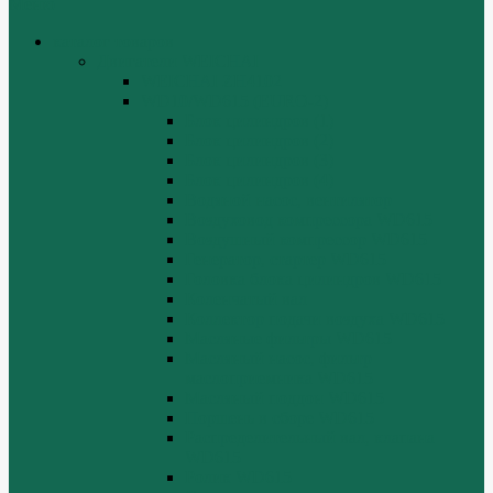
Меню
каталог товаров
Двигатели WEICHAI
WEICHAI ZH4102
WD10/WD615 (EURO-2)
Блок цилиндров (1)
Блок цилиндров (2)
Блок цилиндров (3)
Блок цилиндров (4)
Водяной насос, вентилятор
Воздуховод компрессора WD615
Воздушный компрессор WD615
Генератор, стартер WD615
Головка блока цилиндров WD615
Коленчатый вал
Коллектор подачи воздуха WD615
Масляные фильтры WD615
Масляный насос, фильтр
маслоприемника WD615
Масляный поддон WD615
Поршень в сборе WD615
Распределительный вал, клапана
WD615
Ролик WD615