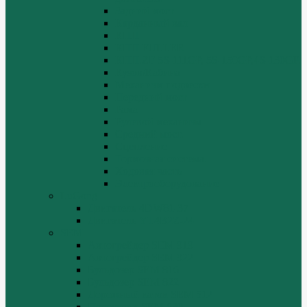
Задний мост
Карданный вал
КПП
КПП FULLER
КПП.ZF 5S-111GP, 5S-150GP,4S-130GP.
Кузов/Кабина
Механизм подвески
Передний мост
Рама
Рулевой механизм
Средний мост.
Сцепление
Тормозная система.
Ходовая часть
Электрооборудование
LuGong
Двигатель 4DW81-37
Двигатель YT4B2Z-24
SEM
Автогрейдер SEM 919
Автогрейдер SEM 922
Бульдозер SEM 816
Бульдозер SEM 822
Дорожный каток SEM 512
Погрузчик SEM 630