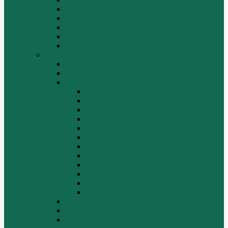
Погрузчик SEM 636
Погрузчик SEM 652
Погрузчик SEM 655
Погрузчик SEM 656
Погрузчик SEM 660
Shaanxi (Shacman)
Двигатель
Карданные валы
Каталог запчастей Shaanxi F2000
Валы карданные
Двигатель
Задний мост
Задняя подвеска
КПП
Кузов/Кабина
Передняя подвеска
Рама
Рулевое управление
Средний мост
Сцепление
Электрооборудование
КПП
Подвеска, мосты
Рулевой механизм