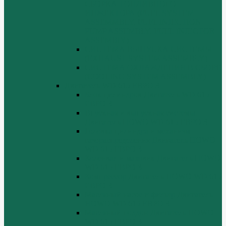
СБОРКА ТОПЛИВНОГО
ИНЖЕКТОРА (FUEL SYSTEM
ASSEMMBLY, FUFL INJECTION
PUMP ASSEMBLY, FUEL INJECTOR
ASSEMBIY)
СИСТЕМА ВЫПУСКА СИСТЕМЫ
(EXHAUST SYSTEM ASSEMBLY)
СИСТЕМА ОХЛАЖДЕНИЯ В СБОРЕ
(COOLING SYSTEM ASSEMBLY)
Двигатель WD 615 ЕВРО 3
Блок цилиндров Двигатель WD 615
ЕВРО 3
Впускная и выпускная системы
Двигатель HOWO WD 615 ЕВРО 3
Головка цилиндра и механизм
газораспределения Двигатель HOWO
WD 615 ЕВРО 3
Коленвал и маховик Двигатель HOWO
WD 615 ЕВРО 3
Компрессор Двигатель HOWO WD 615
ЕВРО 3
Масляный насос и фильтр Двигатель
HOWO WD 615 ЕВРО 3
Масляный поддон Двигатель HOWO
WD 615 ЕВРО 3