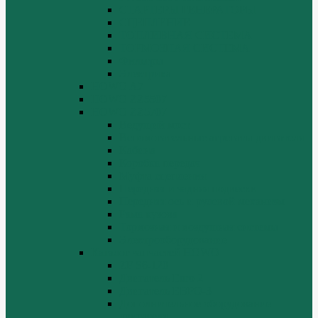
СТАРТЕРЫ ГЕНЕРАТОРЫ
СЦЕПЛЕНИЕ
ТОПЛИВНАЯ СИСТЕМА
ТОРМОЗНАЯ СИСТЕМА
Фильтры
Электрика
HOWO A7
HOWO ZZ5507
HOWO ZZ5707
Ведущий мост
Вспомогательные агрегаты двигателя
Кабина
Коробка передач
Муфта сцепления
Передняя и задняя подвески
Передняя ось и рулевой механизм
Рама кузова
Тормозная и воздушная системы
Электрооборудование
Каталог запчастей HOWO
ZF S6-120
Двигатель Euro 2
Двигатель ЕВРО-3
Дополнительное оборудование
двигателя