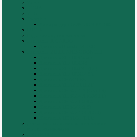
Volvo
XGMA
YTO
Zoomlion
Автогрейдер ZOOMLION PY180C
БОЛТЫ
Гидронасосы, гидромоторы
Двигатели RICARDO
Двигатель Ricardo K4102D
Двигатели ZH HUAFENGDONGLI
Двигатель ZH4100G2-5D
Двигатель ZH4100G43
Двигатель ZH4102G41 (L4)
Двигатель ZH410OG2-5A
Двигатель ZHAG1-8A
Двигатель ZHAZG1 (LZ1)
Двигатель ZHBG14-A (G75-L3)
Двигатель ZHBG14-A (G76-L1)
Двигатель ZHBG41 (JSLG1)
Двигатель ZHBG42 (L3)
Двигатель ZHBG44 (SDLG2)
Двигатель ZHBZG1 (LZ1)
Дополнительная система отопления и
кондиционирования
ДРОБИЛКИ