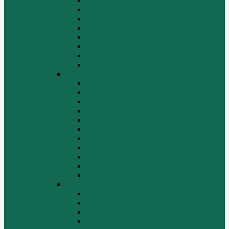
КПП
Отвалы и ножи
Радиаторы
Рама, капот, кабина
Ремкомплекты, ремни, филтры.
Топливная система
Ходовая часть
Электрика
SD22/SD23
Бортовая
Гидросистема
Гидротрансформатор
КПП
Отвалы и ножи
Рама, капот, кабина
Расходники
Система охлаждения, радиаторы
Топливная система
Ходовая часть
Электрика
SD32
Бортовая
Гидросистема
Гидротрансформатор
КПП