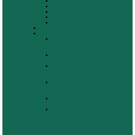
Крышка цилиндра
Крышка шестерен, картер маховика
Масляный насос и масляный фильтр
Масляный поддон
Шатун, поршень
WD615G220
ZHBG14-A
Коленчатый вал и сборка маховика
(CRANKSHAFT AND FLYWHEEL
ASSEMBLY)
ОСНОВАНИЕ БАЗОВОЙ РАМЫ
(BASE FRAME ASSEMBLY)
ПОРШЕНЬ И СОЕДИНИТЕЛЬНАЯ
ШАБЛОНА В СБОРЕ (PISTON &
CONNECTING ROD ASSEMBLY)
СБОРКА СИСТЕМЫ СМАЗКИ
НЕФТИ (LUBRICATING OIL
SYSTEM ASSEMBLY)
СИСТЕМА СИСТЕМЫ ВОЗДУХА
(AIR INTAKE SYSTEM ASSEMBLY)
ТУРБОЧАРГЕР И ЕГО СИСТЕМА
СМАЗКИ СМАЗКИ
(TURBOCHARGER AND ITS
LUBRICATING OIL SYSTEM
ASSEMBLY)