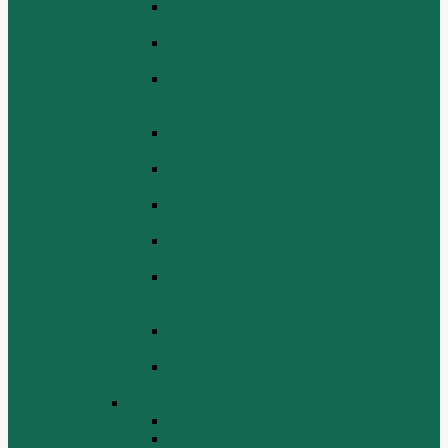
Блок цилиндров Двигатель WD 615
ЕВРО 3
Впускная и выпускная системы
Двигатель HOWO WD 615 ЕВРО 3
Головка цилиндра и механизм
газораспределения Двигатель HOWO
WD 615 ЕВРО 3
Коленвал и маховик Двигатель HOWO
WD 615 ЕВРО 3
Компрессор Двигатель HOWO WD 615
ЕВРО 3
Масляный насос и фильтр Двигатель
HOWO WD 615 ЕВРО 3
Масляный поддон Двигатель HOWO
WD 615 ЕВРО 3
Поршень шатун вкладыши и кольца
Двигатель Хово HOWO WD 615 ЕВРО
3
Топливная система Двигатель HOWO
WD 615 ЕВРО 3
Электрооборудование Двигатель
HOWO WD 615 ЕВРО 3
Двигатель WP10
Блок цилиндров WP10
Впускной коллектор WP10