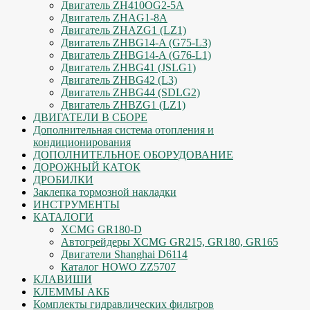
Двигатель ZH410OG2-5A
Двигатель ZHAG1-8A
Двигатель ZHAZG1 (LZ1)
Двигатель ZHBG14-A (G75-L3)
Двигатель ZHBG14-A (G76-L1)
Двигатель ZHBG41 (JSLG1)
Двигатель ZHBG42 (L3)
Двигатель ZHBG44 (SDLG2)
Двигатель ZHBZG1 (LZ1)
ДВИГАТЕЛИ В СБОРЕ
Дополнительная система отопления и
кондиционирования
ДОПОЛНИТЕЛЬНОЕ ОБОРУДОВАНИЕ
ДОРОЖНЫЙ КАТОК
ДРОБИЛКИ
Заклепка тормозной накладки
ИНСТРУМЕНТЫ
КАТАЛОГИ
XCMG GR180-D
Автогрейдеры XCMG GR215, GR180, GR165
Двигатели Shanghai D6114
Каталог HOWO ZZ5707
КЛАВИШИ
КЛЕММЫ АКБ
Комплекты гидравлических фильтров