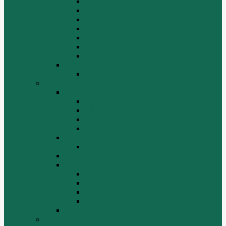
Отвалы и ножи
Рама, капот, кабина
Расходники
Система охлаждения, радиаторы
Топливная система
Ходовая часть
Электрика
SD42
Отвалы и ножи
Грейдеры, краны, катки, погрузчики
Автогрейдеры
GR135
GR215, GR215A
GR180
GR-165
Автокраны
QY25K5
Катки
Погрузчики
LW300f
LW500F
WZ30-25
ZL50G
РЕДУКТОР МОСТА
BEIFANG BENCHI (NORTH BENZ)