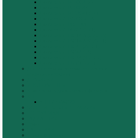
Двигатель ZH4100G2-5D
Двигатель ZH4100G43
Двигатель ZH4102G41 (L4)
Двигатель ZH410OG2-5A
Двигатель ZHAG1-8A
Двигатель ZHAZG1 (LZ1)
Двигатель ZHBG14-A (G75-L3)
Двигатель ZHBG14-A (G76-L1)
Двигатель ZHBG41 (JSLG1)
Двигатель ZHBG42 (L3)
Двигатель ZHBG44 (SDLG2)
Двигатель ZHBZG1 (LZ1)
Дополнительная система отопления и
кондиционирования
ДРОБИЛКИ
ИНСТРУМЕНТЫ
Комплекты гидравлических фильтров
КПП
КПП ZF 4WG200
ОСВЕТИТЕЛЬНЫЕ ПРИБОРЫ
ПОГРУЗЧИКИ
РАДИАТОРЫ
Ремни
САЛЬНИКИ
Стакан форсунки