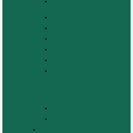
ЭЛЕКТРИЧЕСКАЯ СИСТЕМА В
СБОРЕ (ELECTRICAL SYSTEM
ASSEMBLY)
БЛОК ЦИЛИНДРОВ (CYLINDER
BLOCK ASSEMBLY)
ГОЛОВКА ЦИЛИНДРА В СБОРЕ
(CYLINDER HEAD ASSEMBLY )
СБОРКА ВОЗДУХА В СБОРЕ (AIR
COMREMBLY ASSEMBLY)
СБОРКА ПИТАНИЯ (CLUTCH AND
POWER TAKE-OFF ASSEMBLEY)
СБОРКА РАСПРЕДВАЛА
(CAMSHAFT ASSEMBLY)
СБОРКА ТОПЛИВНОЙ СИСТЕМЫ,
СБОРКА ТОПЛИВНОГО НАСОСА,
СБОРКА ТОПЛИВНОГО
ИНЖЕКТОРА (FUEL SYSTEM
ASSEMMBLY, FUFL INJECTION
PUMP ASSEMBLY, FUEL INJECTOR
ASSEMBIY)
СИСТЕМА ВЫПУСКА СИСТЕМЫ
(EXHAUST SYSTEM ASSEMBLY)
СИСТЕМА ОХЛАЖДЕНИЯ В СБОРЕ
(COOLING SYSTEM ASSEMBLY)
Двигатель WD 615 ЕВРО 3