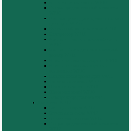
Выпускной коллектор WP10
Газораспределительный механизм
WP10
Головка цилиндра и крышка головки
цилиндра WP10
Коленчатый вал и маховик WP10
Компрессор WP10
Масляный насос и маслозаборник
WP10
Масляный охладитель и масляный
фильтр WP10
Насос системы охлаждения WP10
Насос системы охлаждения и
вентилятор WP10
Поддон блока цилиндров WP10
Топливная система WP10
Шатун и поршень WP10
Шкив натяжной WP10
Электрооборудование WP10
Двигатель WP12
Блок цилиндров WP12
Впускная система WP12
Выхлопная система WP12
Газораспределительный механизм
WP12