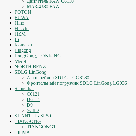
Двигатель FAW C6110
МАЗ-4380 FAW
FOTON
FUWA
Hino
Hitachi
HZM
JS
Komatsu
Liugong
LongGong, LONKING
MAN
NORTH BENZ
SDLG LinGong
Автогрейдер SDLG LGG8180
Фронтальный погрузчик SDLG LinGong LG936
ShanGhai
C6121
D6114
D9
SC8D
SHANTUI - SL50
TIANGONG
TIANGONG1
TIEMA