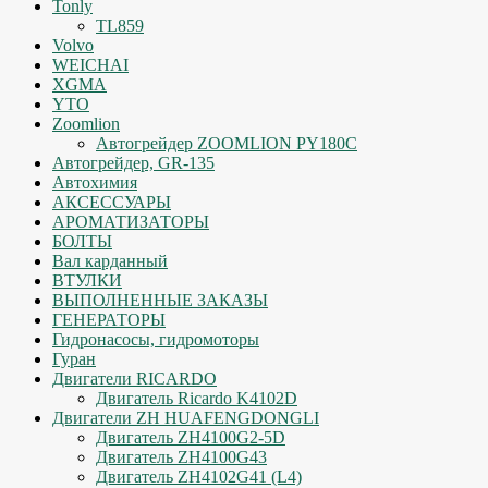
Tonly
TL859
Volvo
WEICHAI
XGMA
YTO
Zoomlion
Автогрейдер ZOOMLION PY180C
Автогрейдер, GR-135
Автохимия
АКСЕССУАРЫ
АРОМАТИЗАТОРЫ
БОЛТЫ
Вал карданный
ВТУЛКИ
ВЫПОЛНЕННЫЕ ЗАКАЗЫ
ГЕНЕРАТОРЫ
Гидронасосы, гидромоторы
Гуран
Двигатели RICARDO
Двигатель Ricardo K4102D
Двигатели ZH HUAFENGDONGLI
Двигатель ZH4100G2-5D
Двигатель ZH4100G43
Двигатель ZH4102G41 (L4)