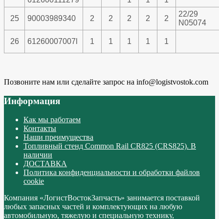
22/29
25
90003989340
2
2
2
2
2
N05074
26
61260007007l
1
1
1
1
1
Позвоните нам или сделайте запрос на info@logistvostok.com
Информация
Как мы работаем
Контакты
Наши преимущества
Топливный стенд Common Rail CR825 (CRS825). В
наличии
ДОСТАВКА
Политика конфиденциальности и обработки файлов
cookie
Компания «ЛогистВостокЗапчасть» занимается поставкой
любых запасных частей и комплектующих на любую
автомобильную, тяжелую и специальную технику,