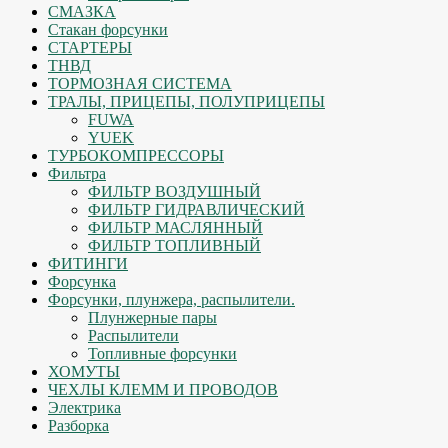
СМАЗКА
Стакан форсунки
СТАРТЕРЫ
ТНВД
ТОРМОЗНАЯ СИСТЕМА
ТРАЛЫ, ПРИЦЕПЫ, ПОЛУПРИЦЕПЫ
FUWA
YUEK
ТУРБОКОМПРЕССОРЫ
Фильтра
ФИЛЬТР ВОЗДУШНЫЙ
ФИЛЬТР ГИДРАВЛИЧЕСКИЙ
ФИЛЬТР МАСЛЯННЫЙ
ФИЛЬТР ТОПЛИВНЫЙ
ФИТИНГИ
Форсунка
Форсунки, плунжера, распылители.
Плунжерные пары
Распылители
Топливные форсунки
ХОМУТЫ
ЧЕХЛЫ КЛЕММ И ПРОВОДОВ
Электрика
Разборка