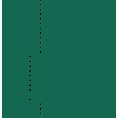
Двигатель
Задний мост
Задняя подвеска
КПП
Кузов/Кабина
Передняя подвеска
Рама
Рулевое управление
Средний мост
Сцепление
Электрооборудование
КПП
Подвеска, мосты
Рулевой механизм
СТАРТЕРЫ И ГЕНЕРАТОРЫ
Топливная система
Тормозная система
Фильтры
Электрика
Shantui
SD16
Бортовая
Гидросистема
Гидротрансформатор