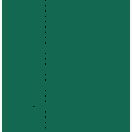
Водяной насос, вентилятор
Воздуховод компрессора WD615
Воздушный компрессор WD615
Генератор, стартер WD615
Головка блока цилиндров WD615
Коленчатый вал
Коллектор подачи воздуха WD615
Масляные фильтры WD615
Масляный насос, фильтр
маслоприемника WD615
Масляный поддон WD615
Поршень в сборе WD615
Распределительный вал, клапана
WD615
Ролик WD615
Система воспламенения топлива
WD615
Топливная аппаратура в сборе WD615
Топливопровод WD615
Топливопроводные трубки WD615
WD12/WD618
Выпускной коллектор
Картер
Клапаны, механизм газораспределения
Коленчатый вал, маховик