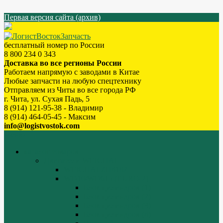
Первая версия сайта (архив)
бесплатный номер по России
8 800 234 0 343
Доставка во все регионы России
Работаем напрямую с заводами в Китае
Любые запчасти на любую спецтехнику
Отправляем из Читы во все города РФ
г. Чита, ул. Сухая Падь, 5
8 (914) 121-95-38 - Владимир
8 (914) 464-05-45 - Максим
info@logistvostok.com
Меню
каталог товаров
Двигатели WEICHAI
WEICHAI ZH4102
WD10/WD615 (EURO-2)
Блок цилиндров (1)
Блок цилиндров (2)
Блок цилиндров (3)
Блок цилиндров (4)