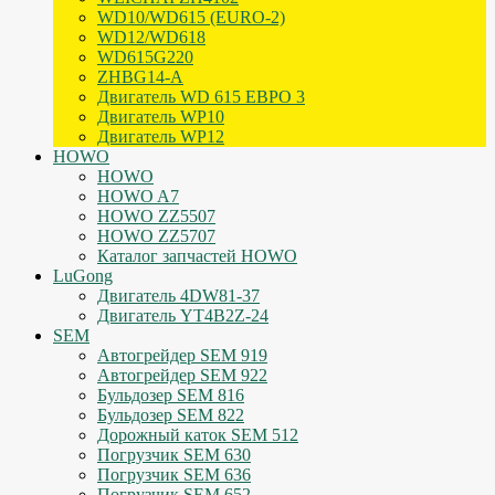
WD10/WD615 (EURO-2)
WD12/WD618
WD615G220
ZHBG14-A
Двигатель WD 615 ЕВРО 3
Двигатель WP10
Двигатель WP12
HOWO
HOWO
HOWO A7
HOWO ZZ5507
HOWO ZZ5707
Каталог запчастей HOWO
LuGong
Двигатель 4DW81-37
Двигатель YT4B2Z-24
SEM
Автогрейдер SEM 919
Автогрейдер SEM 922
Бульдозер SEM 816
Бульдозер SEM 822
Дорожный каток SEM 512
Погрузчик SEM 630
Погрузчик SEM 636
Погрузчик SEM 652