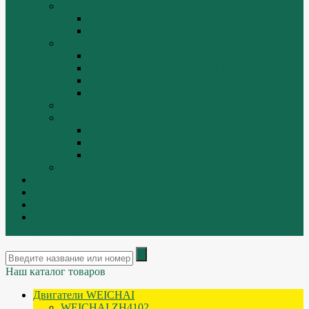
ТРАЛЫ, ПРИЦЕПЫ, ПОЛУПРИЦЕПЫ
FUWA
YUEK
Фильтра
ФИЛЬТР ВОЗДУШНЫЙ
ФИЛЬТР ГИДРАВЛИЧЕСКИЙ
ФИЛЬТР МАСЛЯННЫЙ
ФИЛЬТР ТОПЛИВНЫЙ
ФИТИНГИ
Форсунки, плунжера, распылители.
Плунжерные пары
Распылители
Топливные форсунки
Разборка
Оплата и доставка
Контакты
|
ИНТЕРНЕТ МАГАЗИН - АКТУАЛЬНЫЕ ЦЕНЫ И
ОСТАТКИ
Наш каталог товаров
Двигатели WEICHAI
WEICHAI ZH4102