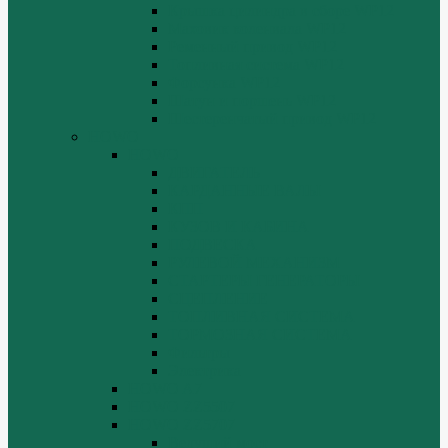
Крышка цилиндра в сборе WP12
Маховик коленвала WP12
Ременный привод WP12
Топливная система WP12
Форсунка WP12
Шатун и поршень WP12
Шестеренчатый привод WP12
HOWO
HOWO
ДВИГАТЕЛЬ
КАРДАННЫЕ ВАЛЫ
КПП
КУЗОВ И КАБИНА
ПОДВЕСКА
РУЛЕВОЙ МЕХАНИЗМ
СТАРТЕРЫ ГЕНЕРАТОРЫ
СЦЕПЛЕНИЕ
ТОПЛИВНАЯ СИСТЕМА
ТОРМОЗНАЯ СИСТЕМА
Фильтры
Электрика
HOWO A7
HOWO ZZ5507
HOWO ZZ5707
Ведущий мост