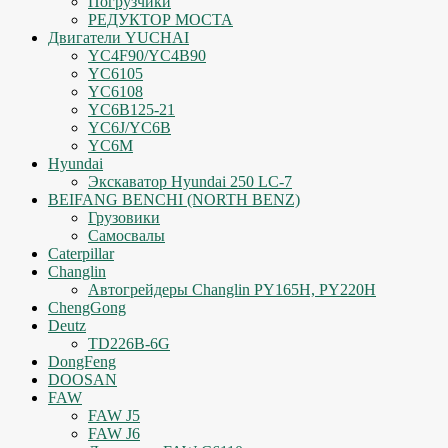
Погрузчики
РЕДУКТОР МОСТА
Двигатели YUCHAI
YC4F90/YC4B90
YC6105
YC6108
YC6B125-21
YC6J/YC6B
YC6M
Hyundai
Экскаватор Hyundai 250 LC-7
BEIFANG BENCHI (NORTH BENZ)
Грузовики
Самосвалы
Caterpillar
Changlin
Автогрейдеры Changlin PY165H, PY220H
ChengGong
Deutz
TD226B-6G
DongFeng
DOOSAN
FAW
FAW J5
FAW J6