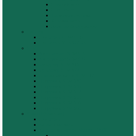
Средний мост.
Сцепление
Тормозная система.
Ходовая часть
Электрооборудование
LuGong
Двигатель 4DW81-37
Двигатель YT4B2Z-24
SEM
Автогрейдер SEM 919
Автогрейдер SEM 922
Бульдозер SEM 816
Бульдозер SEM 822
Дорожный каток SEM 512
Погрузчик SEM 630
Погрузчик SEM 636
Погрузчик SEM 652
Погрузчик SEM 655
Погрузчик SEM 656
Погрузчик SEM 660
Shaanxi (Shacman)
Двигатель
Карданные валы
Каталог запчастей Shaanxi F2000
Валы карданные