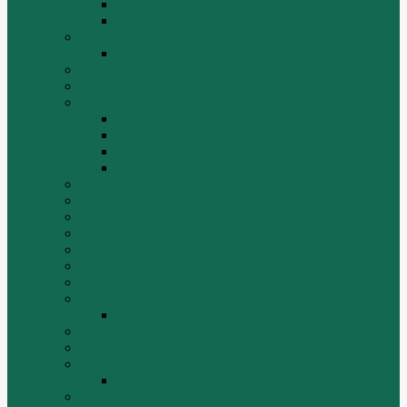
Грузовики
Самосвалы
Changlin
Автогрейдеры Changlin PY165H, PY220H
ChengGong
DOOSAN
FAW
FAW J5
FAW J6
Двигатель FAW C6110
МАЗ-4380 FAW
FOTON
HZM
LongGong, LONKING
TIEMA
Volvo
XGMA
YTO
Zoomlion
Автогрейдер ZOOMLION PY180C
БОЛТЫ
Гидронасосы, гидромоторы
Двигатели RICARDO
Двигатель Ricardo K4102D
Двигатели ZH HUAFENGDONGLI