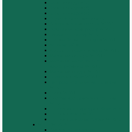
Блок цилиндров (2)
Блок цилиндров (3)
Блок цилиндров (4)
Водяной насос, вентилятор
Воздуховод компрессора WD615
Воздушный компрессор WD615
Генератор, стартер WD615
Головка блока цилиндров WD615
Коленчатый вал
Коллектор подачи воздуха WD615
Масляные фильтры WD615
Масляный насос, фильтр
маслоприемника WD615
Масляный поддон WD615
Поршень в сборе WD615
Распределительный вал, клапана
WD615
Ролик WD615
Система воспламенения топлива
WD615
Топливная аппаратура в сборе WD615
Топливопровод WD615
Топливопроводные трубки WD615
WD12/WD618
Выпускной коллектор