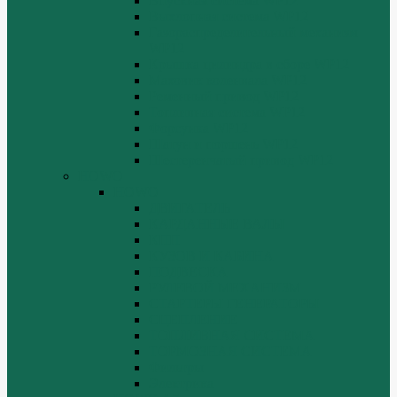
Впускная система WP12
Выхлопная система WP12
Газораспределительный механизм
WP12
Крышка цилиндра в сборе WP12
Маховик коленвала WP12
Ременный привод WP12
Топливная система WP12
Форсунка WP12
Шатун и поршень WP12
Шестеренчатый привод WP12
HOWO
HOWO
ДВИГАТЕЛЬ
КАРДАННЫЕ ВАЛЫ
КПП
КУЗОВ И КАБИНА
ПОДВЕСКА
РУЛЕВОЙ МЕХАНИЗМ
СТАРТЕРЫ ГЕНЕРАТОРЫ
СЦЕПЛЕНИЕ
ТОПЛИВНАЯ СИСТЕМА
ТОРМОЗНАЯ СИСТЕМА
Фильтры
Электрика