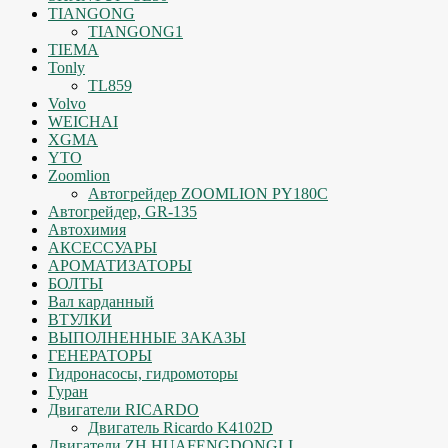
TIANGONG
TIANGONG1
TIEMA
Tonly
TL859
Volvo
WEICHAI
XGMA
YTO
Zoomlion
Автогрейдер ZOOMLION PY180C
Автогрейдер, GR-135
Автохимия
АКСЕССУАРЫ
АРОМАТИЗАТОРЫ
БОЛТЫ
Вал карданный
ВТУЛКИ
ВЫПОЛНЕННЫЕ ЗАКАЗЫ
ГЕНЕРАТОРЫ
Гидронасосы, гидромоторы
Гуран
Двигатели RICARDO
Двигатель Ricardo K4102D
Двигатели ZH HUAFENGDONGLI