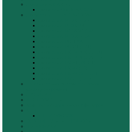
Двигатели RICARDO
Двигатель Ricardo K4102D
Двигатели ZH HUAFENGDONGLI
Двигатель ZH4100G2-5D
Двигатель ZH4100G43
Двигатель ZH4102G41 (L4)
Двигатель ZH410OG2-5A
Двигатель ZHAG1-8A
Двигатель ZHAZG1 (LZ1)
Двигатель ZHBG14-A (G75-L3)
Двигатель ZHBG14-A (G76-L1)
Двигатель ZHBG41 (JSLG1)
Двигатель ZHBG42 (L3)
Двигатель ZHBG44 (SDLG2)
Двигатель ZHBZG1 (LZ1)
Дополнительная система отопления и
кондиционирования
ДРОБИЛКИ
ИНСТРУМЕНТЫ
Комплекты гидравлических фильтров
КПП
КПП ZF 4WG200
ОСВЕТИТЕЛЬНЫЕ ПРИБОРЫ
ПОГРУЗЧИКИ
РАДИАТОРЫ