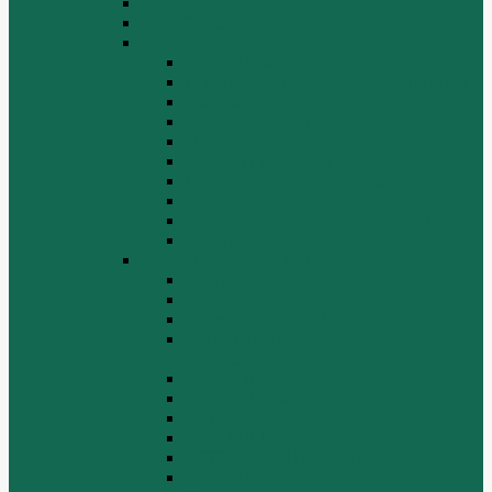
HOWO A7
HOWO ZZ5507
HOWO ZZ5707
Ведущий мост
Вспомогательные агрегаты двигателя
Кабина
Коробка передач
Муфта сцепления
Передняя и задняя подвески
Передняя ось и рулевой механизм
Рама кузова
Тормозная и воздушная системы
Электрооборудование
Каталог запчастей HOWO
ZF S6-120
Двигатель Euro 2
Двигатель ЕВРО-3
Дополнительное оборудование
двигателя
Задний мост
Карданный вал
КПП
КПП FULLER
КПП.ZF 5S-111GP, 5S-150GP,4S-130GP.
Кузов/Кабина