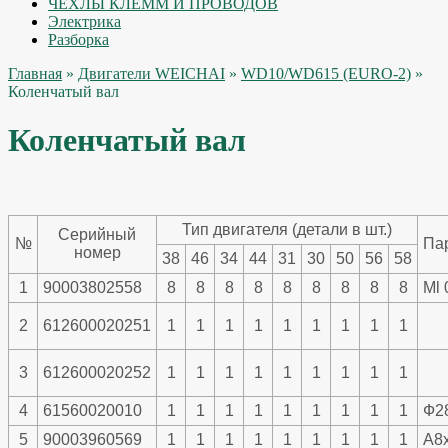
ЧЕХЛЫ КЛЕММ И ПРОВОДОВ
Электрика
Разборка
Главная
»
Двигатели WEICHAI
»
WD10/WD615 (EURO-2)
»
Коленчатый вал
Коленчатый вал
Тип двигателя (детали в шт.)
Серийный
№
Па
номер
38
46
34
44
31
30
50
56
58
1
90003802558
8
8
8
8
8
8
8
8
8
Ml 
2
612600020251
1
1
1
1
1
1
1
1
1
3
612600020252
1
1
1
1
1
1
1
1
1
4
61560020010
1
1
1
1
1
1
1
1
1
Ф2
5
90003960569
1
1
1
1
1
1
1
1
1
A8