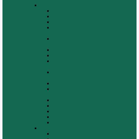
Двигатель WP10
Блок цилиндров WP10
Впускной коллектор WP10
Выпускной коллектор WP10
Газораспределительный механизм
WP10
Головка цилиндра и крышка головки
цилиндра WP10
Коленчатый вал и маховик WP10
Компрессор WP10
Масляный насос и маслозаборник
WP10
Масляный охладитель и масляный
фильтр WP10
Насос системы охлаждения WP10
Насос системы охлаждения и
вентилятор WP10
Поддон блока цилиндров WP10
Топливная система WP10
Шатун и поршень WP10
Шкив натяжной WP10
Электрооборудование WP10
Двигатель WP12
Блок цилиндров WP12