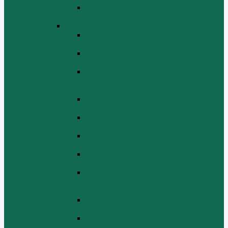
СИСТЕМА ОХЛАЖДЕНИЯ В СБОРЕ
(COOLING SYSTEM ASSEMBLY)
Двигатель WD 615 ЕВРО 3
Блок цилиндров Двигатель WD 615
ЕВРО 3
Впускная и выпускная системы
Двигатель HOWO WD 615 ЕВРО 3
Головка цилиндра и механизм
газораспределения Двигатель HOWO
WD 615 ЕВРО 3
Коленвал и маховик Двигатель HOWO
WD 615 ЕВРО 3
Компрессор Двигатель HOWO WD 615
ЕВРО 3
Масляный насос и фильтр Двигатель
HOWO WD 615 ЕВРО 3
Масляный поддон Двигатель HOWO
WD 615 ЕВРО 3
Поршень шатун вкладыши и кольца
Двигатель Хово HOWO WD 615 ЕВРО
3
Топливная система Двигатель HOWO
WD 615 ЕВРО 3
Электрооборудование Двигатель
HOWO WD 615 ЕВРО 3