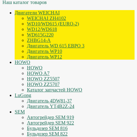
Наш каталог товаров
Двигатели WEICHAI
WEICHAI ZH4102
WD10/WD615 (EURO-2)
WD12/WD618
WD615G220
ZHBG14-A
Двигатель WD 615 ЕВРО 3
Двигатель WP10
Двигатель WP12
HOWO
HOWO
HOWO A7
HOWO ZZ5507
HOWO ZZ5707
Каталог запчастей HOWO
LuGong
Двигатель 4DW81-37
Двигатель YT4B2Z-24
SEM
Автогрейдер SEM 919
Автогрейдер SEM 922
Бульдозер SEM 816
Бульдозер SEM 822