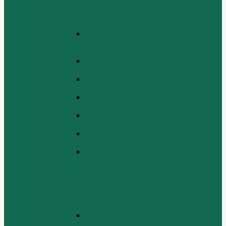
(TURBOCHARGER AND ITS
LUBRICATING OIL SYSTEM
ASSEMBLY)
ЭЛЕКТРИЧЕСКАЯ СИСТЕМА В
СБОРЕ (ELECTRICAL SYSTEM
ASSEMBLY)
БЛОК ЦИЛИНДРОВ (CYLINDER
BLOCK ASSEMBLY)
ГОЛОВКА ЦИЛИНДРА В СБОРЕ
(CYLINDER HEAD ASSEMBLY )
СБОРКА ВОЗДУХА В СБОРЕ (AIR
COMREMBLY ASSEMBLY)
СБОРКА ПИТАНИЯ (CLUTCH AND
POWER TAKE-OFF ASSEMBLEY)
СБОРКА РАСПРЕДВАЛА
(CAMSHAFT ASSEMBLY)
СБОРКА ТОПЛИВНОЙ СИСТЕМЫ,
СБОРКА ТОПЛИВНОГО НАСОСА,
СБОРКА ТОПЛИВНОГО
ИНЖЕКТОРА (FUEL SYSTEM
ASSEMMBLY, FUFL INJECTION
PUMP ASSEMBLY, FUEL INJECTOR
ASSEMBIY)
СИСТЕМА ВЫПУСКА СИСТЕМЫ
(EXHAUST SYSTEM ASSEMBLY)