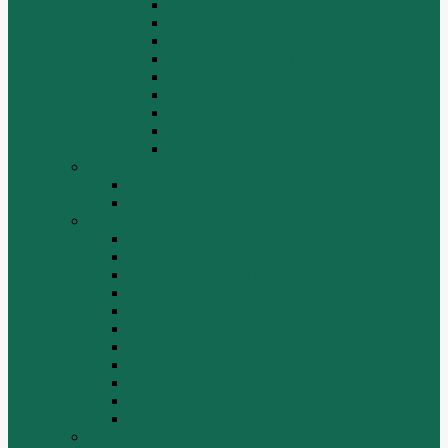
Механизм подвески
Передний мост
Рама
Рулевой механизм
Средний мост.
Сцепление
Тормозная система.
Ходовая часть
Электрооборудование
LuGong
Двигатель 4DW81-37
Двигатель YT4B2Z-24
SEM
Автогрейдер SEM 919
Автогрейдер SEM 922
Бульдозер SEM 816
Бульдозер SEM 822
Дорожный каток SEM 512
Погрузчик SEM 630
Погрузчик SEM 636
Погрузчик SEM 652
Погрузчик SEM 655
Погрузчик SEM 656
Погрузчик SEM 660
Shaanxi (Shacman)