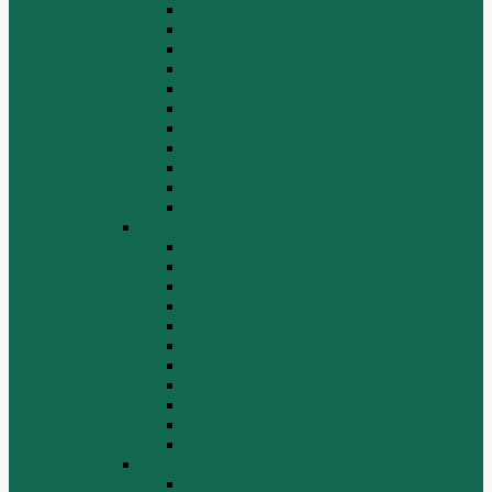
Бортовая
Гидросистема
Гидротрансформатор
КПП
Отвалы и ножи
Радиаторы
Рама, капот, кабина
Ремкомплекты, ремни, филтры.
Топливная система
Ходовая часть
Электрика
SD22/SD23
Бортовая
Гидросистема
Гидротрансформатор
КПП
Отвалы и ножи
Рама, капот, кабина
Расходники
Система охлаждения, радиаторы
Топливная система
Ходовая часть
Электрика
SD32
Бортовая