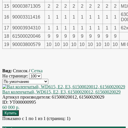
15
90003871305
2
2
2
2
2
2
2
2
2
M1
63
16
90003311416
1
1
1
1
1
1
1
1
1
D0
17
90003934310
1
1
1
1
1
1
1
1
1
62
18
61500020046
9
9
9
9
9
9
9
9
9
19
90003800579
10
10
10
10
10
10
10
10
10
Ml 
Вид:
Список
/
Сетка
На странице:
Вал коленчатый, WD615, E2, Е3, 61500020012, 61560020029
Артикул производителя: 61500020012, 61560020029
ID: УТ000000995
60 000 р.
Показано с 1 по 1 из 1 (страниц: 1)