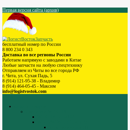
Первая версия сайта (архив)
бесплатный номер по России
8 800 234 0 343
Доставка во все регионы России
Работаем напрямую с заводами в Китае
Любые запчасти на любую спецтехнику
Отправляем из Читы во все города РФ
г. Чита, ул. Сухая Падь, 5
8 (914) 121-95-38 - Владимир
8 (914) 464-05-45 - Максим
info@logistvostok.com
Меню
каталог товаров
Двигатели WEICHAI
WEICHAI ZH4102
WD10/WD615 (EURO-2)
Блок цилиндров (1)