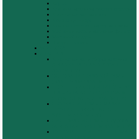
Картер
Клапаны, механизм газораспределения
Коленчатый вал, маховик
Крышка цилиндра
Крышка шестерен, картер маховика
Масляный насос и масляный фильтр
Масляный поддон
Шатун, поршень
WD615G220
ZHBG14-A
Коленчатый вал и сборка маховика
(CRANKSHAFT AND FLYWHEEL
ASSEMBLY)
ОСНОВАНИЕ БАЗОВОЙ РАМЫ
(BASE FRAME ASSEMBLY)
ПОРШЕНЬ И СОЕДИНИТЕЛЬНАЯ
ШАБЛОНА В СБОРЕ (PISTON &
CONNECTING ROD ASSEMBLY)
СБОРКА СИСТЕМЫ СМАЗКИ
НЕФТИ (LUBRICATING OIL
SYSTEM ASSEMBLY)
СИСТЕМА СИСТЕМЫ ВОЗДУХА
(AIR INTAKE SYSTEM ASSEMBLY)
ТУРБОЧАРГЕР И ЕГО СИСТЕМА
СМАЗКИ СМАЗКИ