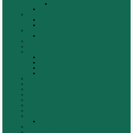
ZL50G
РЕДУКТОР МОСТА
BEIFANG BENCHI (NORTH BENZ)
Грузовики
Самосвалы
Changlin
Автогрейдеры Changlin PY165H, PY220H
ChengGong
DOOSAN
FAW
FAW J5
FAW J6
Двигатель FAW C6110
МАЗ-4380 FAW
FOTON
HZM
LongGong, LONKING
TIEMA
Volvo
XGMA
YTO
Zoomlion
Автогрейдер ZOOMLION PY180C
БОЛТЫ
Гидронасосы, гидромоторы