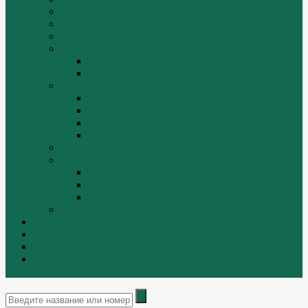
Ремни
САЛЬНИКИ
Стакан форсунки
ТРАЛЫ, ПРИЦЕПЫ, ПОЛУПРИЦЕПЫ
FUWA
YUEK
Фильтра
ФИЛЬТР ВОЗДУШНЫЙ
ФИЛЬТР ГИДРАВЛИЧЕСКИЙ
ФИЛЬТР МАСЛЯННЫЙ
ФИЛЬТР ТОПЛИВНЫЙ
ФИТИНГИ
Форсунки, плунжера, распылители.
Плунжерные пары
Распылители
Топливные форсунки
Разборка
Оплата и доставка
Контакты
|
ИНТЕРНЕТ МАГАЗИН - АКТУАЛЬНЫЕ ЦЕНЫ И
ОСТАТКИ