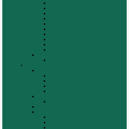
Гидросистема
Гидротрансформатор
КПП
Отвалы и ножи
Рама, капот, кабина
Расходники
Система охлаждения, радиаторы
Топливная система
Ходовая часть
Электрика
SD42
Отвалы и ножи
Грейдеры, краны, катки, погрузчики
Автогрейдеры
GR135
GR215, GR215A
GR180
GR-165
Автокраны
QY25K5
Катки
Погрузчики
LW300f
LW500F
WZ30-25