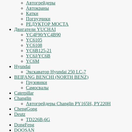
Автогрейдеры
Автокраны
Катки
Погрузчики
РЕДУКТОР МОСТА
Двигатели YUCHAI
YC4F90/YC4B90
YC6105
YC6108
YC6B125-21
YC6J/YC6B
YC6M
Hyundai
Экскаватор Hyundai 250 LC-7
BEIFANG BENCHI (NORTH BENZ)
Грузовики
Самосвалы
Caterpillar
Changlin
Автогрейдеры Changlin PY165H, PY220H
ChengGong
Deutz
TD226B-6G
DongFeng
DOOSAN