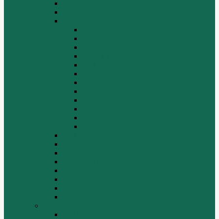
Двигатель
Карданные валы
Каталог запчастей Shaanxi F2000
Валы карданные
Двигатель
Задний мост
Задняя подвеска
КПП
Кузов/Кабина
Передняя подвеска
Рама
Рулевое управление
Средний мост
Сцепление
Электрооборудование
КПП
Подвеска, мосты
Рулевой механизм
СТАРТЕРЫ И ГЕНЕРАТОРЫ
Топливная система
Тормозная система
Фильтры
Электрика
Shantui
SD16