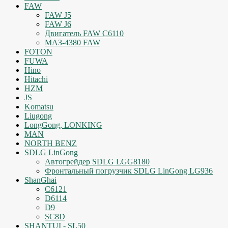
FAW
FAW J5
FAW J6
Двигатель FAW C6110
МАЗ-4380 FAW
FOTON
FUWA
Hino
Hitachi
HZM
JS
Komatsu
Liugong
LongGong, LONKING
MAN
NORTH BENZ
SDLG LinGong
Автогрейдер SDLG LGG8180
Фронтальный погрузчик SDLG LinGong LG936
ShanGhai
C6121
D6114
D9
SC8D
SHANTUI - SL50