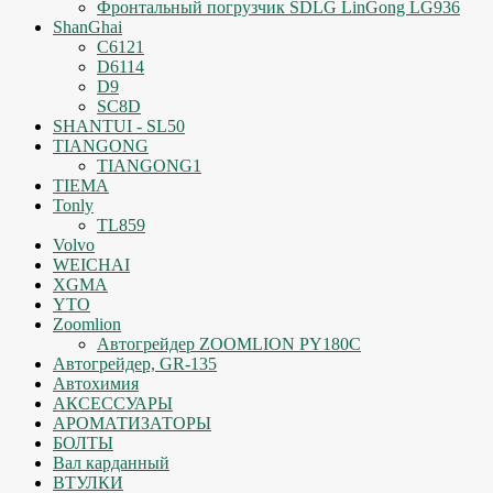
Фронтальный погрузчик SDLG LinGong LG936
ShanGhai
C6121
D6114
D9
SC8D
SHANTUI - SL50
TIANGONG
TIANGONG1
TIEMA
Tonly
TL859
Volvo
WEICHAI
XGMA
YTO
Zoomlion
Автогрейдер ZOOMLION PY180C
Автогрейдер, GR-135
Автохимия
АКСЕССУАРЫ
АРОМАТИЗАТОРЫ
БОЛТЫ
Вал карданный
ВТУЛКИ