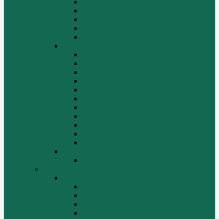
Расходники
Система охлаждения, радиаторы
Топливная система
Ходовая часть
Электрика
SD32
Бортовая
Гидросистема
Гидротрансформатор
КПП
Отвалы и ножи
Рама, капот, кабина
Расходники
Система охлаждения, радиаторы
Топливная система
Ходовая часть
Электрика
SD42
Отвалы и ножи
Грейдеры, краны, катки, погрузчики
Автогрейдеры
GR135
GR215, GR215A
GR180
GR-165