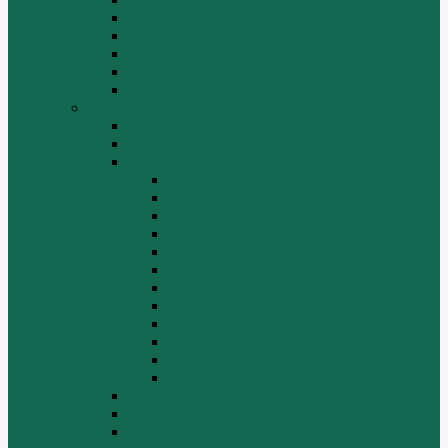
Погрузчик SEM 636
Погрузчик SEM 652
Погрузчик SEM 655
Погрузчик SEM 656
Погрузчик SEM 660
Shaanxi (Shacman)
Двигатель
Карданные валы
Каталог запчастей Shaanxi F2000
Валы карданные
Двигатель
Задний мост
Задняя подвеска
КПП
Кузов/Кабина
Передняя подвеска
Рама
Рулевое управление
Средний мост
Сцепление
Электрооборудование
КПП
Подвеска, мосты
Рулевой механизм