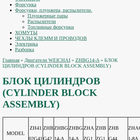
Форсунка
Форсунки, плунжера, распылители.
Плунжерные пары
Распылители
Топливные форсунки
ХОМУТЫ
ЧЕХЛЫ КЛЕММ И ПРОВОДОВ
Электрика
Разборка
Главная
»
Двигатели WEICHAI
»
ZHBG14-A
» БЛОК
ЦИЛИНДРОВ (CYLINDER BLOCK ASSEMBLY)
БЛОК ЦИЛИНДРОВ
(CYLINDER BLOCK
ASSEMBLY)
ZH41
ZHB
ZHBG
ZHBG
ZHA
ZHB
ZHB
ZHA
MODEL
02G41
G42
14-A
14-A
ZG1
ZG1
G44
1-8A