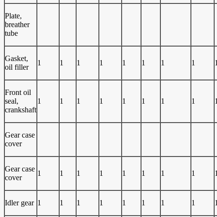
Plate,
breather
tube
Gasket,
1
1
1
1
1
1
1
1
oil filler
Front oil
seal,
1
1
1
1
1
1
1
1
crankshaft
Gear case
cover
Gear case
1
1
1
1
1
1
1
1
cover
Idler gear
1
1
1
1
1
1
1
1