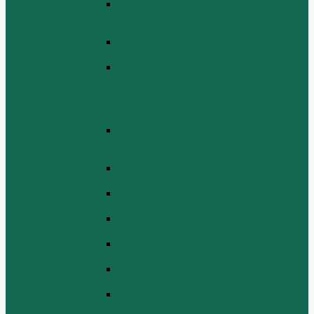
СБОРКА СИСТЕМЫ СМАЗКИ
НЕФТИ (LUBRICATING OIL
SYSTEM ASSEMBLY)
СИСТЕМА СИСТЕМЫ ВОЗДУХА
(AIR INTAKE SYSTEM ASSEMBLY)
ТУРБОЧАРГЕР И ЕГО СИСТЕМА
СМАЗКИ СМАЗКИ
(TURBOCHARGER AND ITS
LUBRICATING OIL SYSTEM
ASSEMBLY)
ЭЛЕКТРИЧЕСКАЯ СИСТЕМА В
СБОРЕ (ELECTRICAL SYSTEM
ASSEMBLY)
БЛОК ЦИЛИНДРОВ (CYLINDER
BLOCK ASSEMBLY)
ГОЛОВКА ЦИЛИНДРА В СБОРЕ
(CYLINDER HEAD ASSEMBLY )
СБОРКА ВОЗДУХА В СБОРЕ (AIR
COMREMBLY ASSEMBLY)
СБОРКА ПИТАНИЯ (CLUTCH AND
POWER TAKE-OFF ASSEMBLEY)
СБОРКА РАСПРЕДВАЛА
(CAMSHAFT ASSEMBLY)
СБОРКА ТОПЛИВНОЙ СИСТЕМЫ,
СБОРКА ТОПЛИВНОГО НАСОСА,