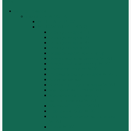
Меню
каталог товаров
Двигатели WEICHAI
WEICHAI ZH4102
WD10/WD615 (EURO-2)
Блок цилиндров (1)
Блок цилиндров (2)
Блок цилиндров (3)
Блок цилиндров (4)
Водяной насос, вентилятор
Воздуховод компрессора WD615
Воздушный компрессор WD615
Генератор, стартер WD615
Головка блока цилиндров WD615
Коленчатый вал
Коллектор подачи воздуха WD615
Масляные фильтры WD615
Масляный насос, фильтр
маслоприемника WD615
Масляный поддон WD615
Поршень в сборе WD615
Распределительный вал, клапана
WD615
Ролик WD615