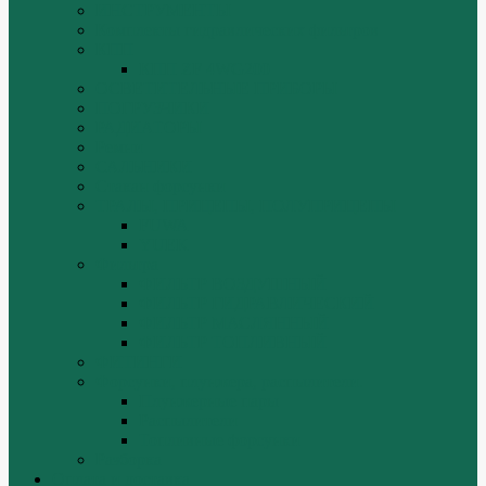
ИНСТРУМЕНТЫ
Комплекты гидравлических фильтров
КПП
КПП ZF 4WG200
ОСВЕТИТЕЛЬНЫЕ ПРИБОРЫ
ПОГРУЗЧИКИ
РАДИАТОРЫ
Ремни
САЛЬНИКИ
Стакан форсунки
ТРАЛЫ, ПРИЦЕПЫ, ПОЛУПРИЦЕПЫ
FUWA
YUEK
Фильтра
ФИЛЬТР ВОЗДУШНЫЙ
ФИЛЬТР ГИДРАВЛИЧЕСКИЙ
ФИЛЬТР МАСЛЯННЫЙ
ФИЛЬТР ТОПЛИВНЫЙ
ФИТИНГИ
Форсунки, плунжера, распылители.
Плунжерные пары
Распылители
Топливные форсунки
Разборка
Оплата и доставка