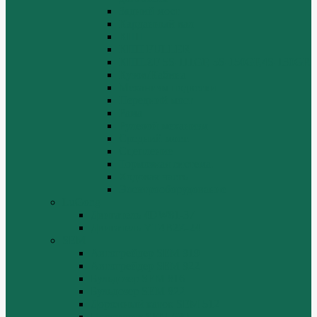
Задний мост
Карданный вал
КПП
КПП FULLER
КПП.ZF 5S-111GP, 5S-150GP,4S-130GP.
Кузов/Кабина
Механизм подвески
Передний мост
Рама
Рулевой механизм
Средний мост.
Сцепление
Тормозная система.
Ходовая часть
Электрооборудование
LuGong
Двигатель 4DW81-37
Двигатель YT4B2Z-24
SEM
Автогрейдер SEM 919
Автогрейдер SEM 922
Бульдозер SEM 816
Бульдозер SEM 822
Дорожный каток SEM 512
Погрузчик SEM 630