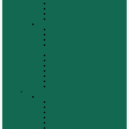
Топливная система WP10
Шатун и поршень WP10
Шкив натяжной WP10
Электрооборудование WP10
Двигатель WP12
Блок цилиндров WP12
Впускная система WP12
Выхлопная система WP12
Газораспределительный механизм
WP12
Крышка цилиндра в сборе WP12
Маховик коленвала WP12
Ременный привод WP12
Топливная система WP12
Форсунка WP12
Шатун и поршень WP12
Шестеренчатый привод WP12
HOWO
HOWO
ДВИГАТЕЛЬ
КАРДАННЫЕ ВАЛЫ
КПП
КУЗОВ И КАБИНА
ПОДВЕСКА
РУЛЕВОЙ МЕХАНИЗМ