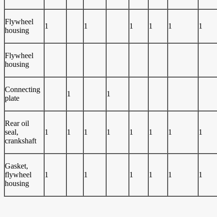
Flywheel
1
1
1
1
1
1
housing
Flywheel
housing
Connecting
1
1
plate
Rear oil
seal,
1
1
1
1
1
1
1
1
crankshaft
Gasket,
flywheel
1
1
1
1
1
1
housing