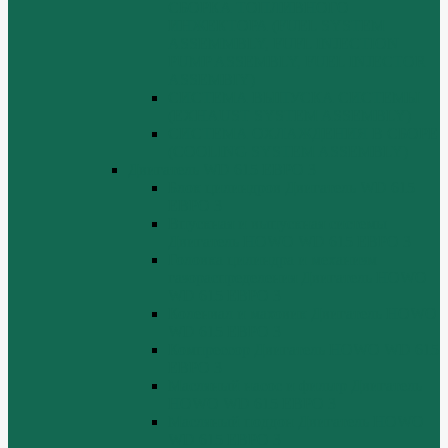
СБОРКА ТОПЛИВНОГО
ИНЖЕКТОРА (FUEL SYSTEM
ASSEMMBLY, FUFL INJECTION
PUMP ASSEMBLY, FUEL INJECTOR
ASSEMBIY)
СИСТЕМА ВЫПУСКА СИСТЕМЫ
(EXHAUST SYSTEM ASSEMBLY)
СИСТЕМА ОХЛАЖДЕНИЯ В СБОРЕ
(COOLING SYSTEM ASSEMBLY)
Двигатель WD 615 ЕВРО 3
Блок цилиндров Двигатель WD 615
ЕВРО 3
Впускная и выпускная системы
Двигатель HOWO WD 615 ЕВРО 3
Головка цилиндра и механизм
газораспределения Двигатель HOWO
WD 615 ЕВРО 3
Коленвал и маховик Двигатель HOWO
WD 615 ЕВРО 3
Компрессор Двигатель HOWO WD 615
ЕВРО 3
Масляный насос и фильтр Двигатель
HOWO WD 615 ЕВРО 3
Масляный поддон Двигатель HOWO
WD 615 ЕВРО 3