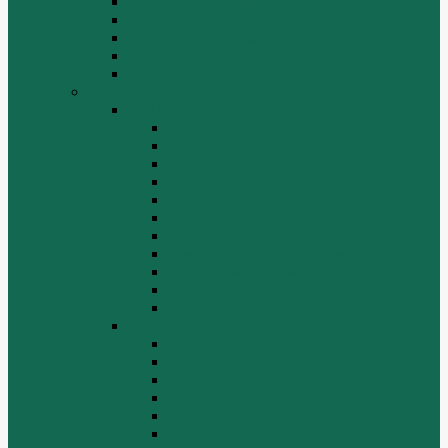
СТАРТЕРЫ И ГЕНЕРАТОРЫ
Топливная система
Тормозная система
Фильтры
Электрика
Shantui
SD16
Бортовая
Гидросистема
Гидротрансформатор
КПП
Отвалы и ножи
Радиаторы
Рама, капот, кабина
Ремкомплекты, ремни, филтры.
Топливная система
Ходовая часть
Электрика
SD22/SD23
Бортовая
Гидросистема
Гидротрансформатор
КПП
Отвалы и ножи
Рама, капот, кабина