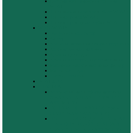
Система воспламенения топлива
WD615
Топливная аппаратура в сборе WD615
Топливопровод WD615
Топливопроводные трубки WD615
WD12/WD618
Выпускной коллектор
Картер
Клапаны, механизм газораспределения
Коленчатый вал, маховик
Крышка цилиндра
Крышка шестерен, картер маховика
Масляный насос и масляный фильтр
Масляный поддон
Шатун, поршень
WD615G220
ZHBG14-A
Коленчатый вал и сборка маховика
(CRANKSHAFT AND FLYWHEEL
ASSEMBLY)
ОСНОВАНИЕ БАЗОВОЙ РАМЫ
(BASE FRAME ASSEMBLY)
ПОРШЕНЬ И СОЕДИНИТЕЛЬНАЯ
ШАБЛОНА В СБОРЕ (PISTON &
CONNECTING ROD ASSEMBLY)