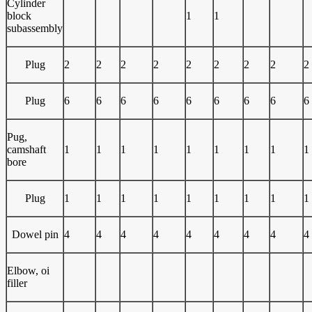
Cylinder
block
1
1
subassembly
Plug
2
2
2
2
2
2
2
2
2
Plug
6
6
6
6
6
6
6
6
6
Pug,
camshaft
1
1
1
1
1
1
1
1
1
bore
Plug
1
1
1
1
1
1
1
1
1
Dowel pin
4
4
4
4
4
4
4
4
4
Elbow, oi
filler