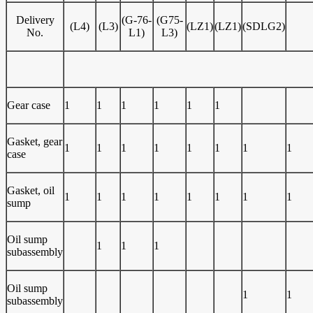
Delivery
(G-76-
(G75-
(L4)
(L3)
(LZ1)
(LZ1)
(SDLG2)
No.
L1)
L3)
Gear case
1
1
1
1
1
1
Gasket, gear
1
1
1
1
1
1
1
1
case
Gasket, oil
1
1
1
1
1
1
1
1
sump
Oil sump
1
1
1
subassembly
Oil sump
1
1
subassembly