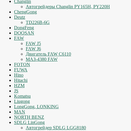
Changlin
Автогрейдеры Changlin PY165H, PY220H
ChengGong
Deutz
TD226B-6G
DongFeng
DOOSAN
FAW
FAW J5
FAW J6
Двигатель FAW C6110
МАЗ-4380 FAW
FOTON
FUWA
Hino
Hitachi
HZM
JS
Komatsu
Liugong
LongGong, LONKING
MAN
NORTH BENZ
SDLG LinGong
Автогрейдер SDLG LGG8180