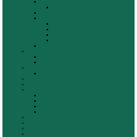
Автокраны
QY25K5
Катки
Погрузчики
LW300f
LW500F
WZ30-25
ZL50G
РЕДУКТОР МОСТА
BEIFANG BENCHI (NORTH BENZ)
Грузовики
Самосвалы
Changlin
Автогрейдеры Changlin PY165H, PY220H
ChengGong
DOOSAN
FAW
FAW J5
FAW J6
Двигатель FAW C6110
МАЗ-4380 FAW
FOTON
HZM
LongGong, LONKING
TIEMA