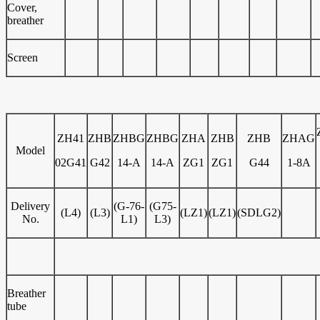
Cover,
breather
Screen
ZH41
ZHB
ZHBG
ZHBG
ZHA
ZHB
ZHB
ZHAG
Model
02G41
G42
14-A
14-A
ZG1
ZG1
G44
1-8A
Delivery
(G-76-
(G75-
(L4)
(L3)
(LZ1)
(LZ1)
(SDLG2)
No.
L1)
L3)
Breather
tube