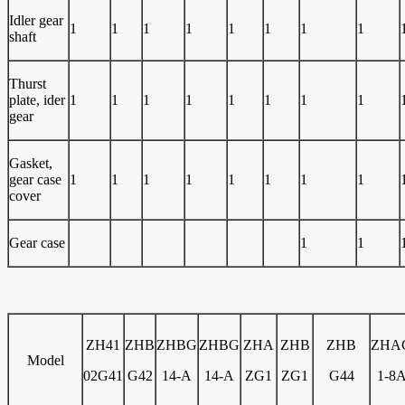
Idler gear
1
1
1
1
1
1
1
1
shaft
Thurst
plate, ider
1
1
1
1
1
1
1
1
gear
Gasket,
gear case
1
1
1
1
1
1
1
1
cover
Gear case
1
1
ZH41
ZHB
ZHBG
ZHBG
ZHA
ZHB
ZHB
ZHA
Model
02G41
G42
14-A
14-A
ZG1
ZG1
G44
1-8