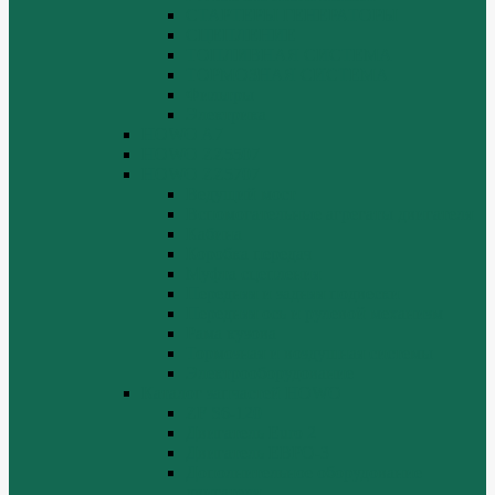
СТАРТЕРЫ ГЕНЕРАТОРЫ
СЦЕПЛЕНИЕ
ТОПЛИВНАЯ СИСТЕМА
ТОРМОЗНАЯ СИСТЕМА
Фильтры
Электрика
HOWO A7
HOWO ZZ5507
HOWO ZZ5707
Ведущий мост
Вспомогательные агрегаты двигателя
Кабина
Коробка передач
Муфта сцепления
Передняя и задняя подвески
Передняя ось и рулевой механизм
Рама кузова
Тормозная и воздушная системы
Электрооборудование
Каталог запчастей HOWO
ZF S6-120
Двигатель Euro 2
Двигатель ЕВРО-3
Дополнительное оборудование
двигателя