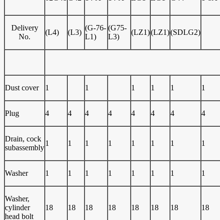
Delivery
(G-76-
(G75-
(L4)
(L3)
(LZ1)
(LZ1)
(SDLG2)
No.
L1)
L3)
Dust cover
1
1
1
1
1
1
Plug
4
4
4
4
4
4
4
4
Drain, cock
1
1
1
1
1
1
1
1
subassembly
Washer
1
1
1
1
1
1
1
1
Washer,
cylinder
18
18
18
18
18
18
18
18
head bolt