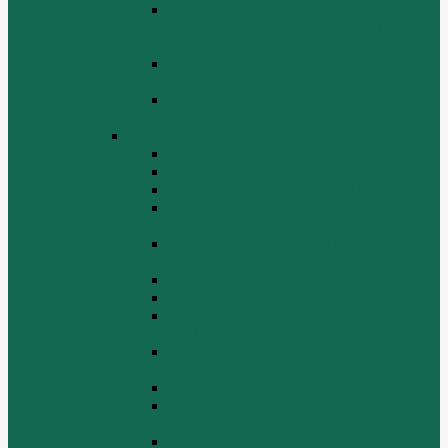
Поршень шатун вкладыши и кольца
Двигатель Хово HOWO WD 615 ЕВРО
3
Топливная система Двигатель HOWO
WD 615 ЕВРО 3
Электрооборудование Двигатель
HOWO WD 615 ЕВРО 3
Двигатель WP10
Блок цилиндров WP10
Впускной коллектор WP10
Выпускной коллектор WP10
Газораспределительный механизм
WP10
Головка цилиндра и крышка головки
цилиндра WP10
Коленчатый вал и маховик WP10
Компрессор WP10
Масляный насос и маслозаборник
WP10
Масляный охладитель и масляный
фильтр WP10
Насос системы охлаждения WP10
Насос системы охлаждения и
вентилятор WP10
Поддон блока цилиндров WP10