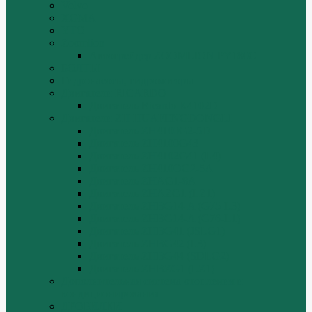
Volvo
XGMA
YTO
Zoomlion
Автогрейдер ZOOMLION PY180C
БОЛТЫ
Гидронасосы, гидромоторы
Двигатели RICARDO
Двигатель Ricardo K4102D
Двигатели ZH HUAFENGDONGLI
Двигатель ZH4100G2-5D
Двигатель ZH4100G43
Двигатель ZH4102G41 (L4)
Двигатель ZH410OG2-5A
Двигатель ZHAG1-8A
Двигатель ZHAZG1 (LZ1)
Двигатель ZHBG14-A (G75-L3)
Двигатель ZHBG14-A (G76-L1)
Двигатель ZHBG41 (JSLG1)
Двигатель ZHBG42 (L3)
Двигатель ZHBG44 (SDLG2)
Двигатель ZHBZG1 (LZ1)
Дополнительная система отопления и
кондиционирования
ДРОБИЛКИ