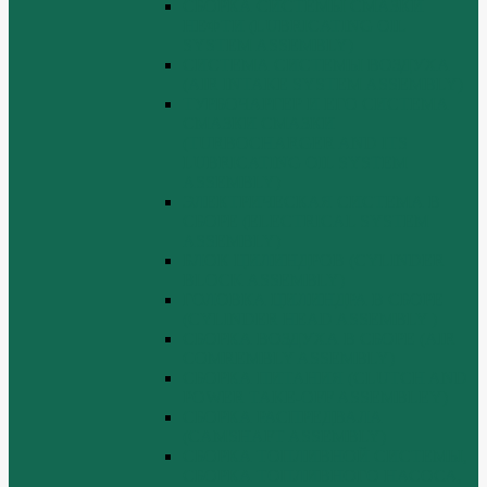
СБОРКА СИСТЕМЫ СМАЗКИ
НЕФТИ (LUBRICATING OIL
SYSTEM ASSEMBLY)
СИСТЕМА СИСТЕМЫ ВОЗДУХА
(AIR INTAKE SYSTEM ASSEMBLY)
ТУРБОЧАРГЕР И ЕГО СИСТЕМА
СМАЗКИ СМАЗКИ
(TURBOCHARGER AND ITS
LUBRICATING OIL SYSTEM
ASSEMBLY)
ЭЛЕКТРИЧЕСКАЯ СИСТЕМА В
СБОРЕ (ELECTRICAL SYSTEM
ASSEMBLY)
БЛОК ЦИЛИНДРОВ (CYLINDER
BLOCK ASSEMBLY)
ГОЛОВКА ЦИЛИНДРА В СБОРЕ
(CYLINDER HEAD ASSEMBLY )
СБОРКА ВОЗДУХА В СБОРЕ (AIR
COMREMBLY ASSEMBLY)
СБОРКА ПИТАНИЯ (CLUTCH AND
POWER TAKE-OFF ASSEMBLEY)
СБОРКА РАСПРЕДВАЛА
(CAMSHAFT ASSEMBLY)
СБОРКА ТОПЛИВНОЙ СИСТЕМЫ,
СБОРКА ТОПЛИВНОГО НАСОСА,