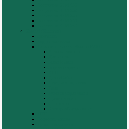
Погрузчик SEM 636
Погрузчик SEM 652
Погрузчик SEM 655
Погрузчик SEM 656
Погрузчик SEM 660
Shaanxi (Shacman)
Двигатель
Карданные валы
Каталог запчастей Shaanxi F2000
Валы карданные
Двигатель
Задний мост
Задняя подвеска
КПП
Кузов/Кабина
Передняя подвеска
Рама
Рулевое управление
Средний мост
Сцепление
Электрооборудование
КПП
Подвеска, мосты
Рулевой механизм