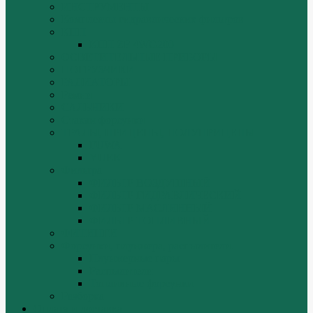
ИНСТРУМЕНТЫ
Комплекты гидравлических фильтров
КПП
КПП ZF 4WG200
ОСВЕТИТЕЛЬНЫЕ ПРИБОРЫ
ПОГРУЗЧИКИ
РАДИАТОРЫ
Ремни
САЛЬНИКИ
Стакан форсунки
ТРАЛЫ, ПРИЦЕПЫ, ПОЛУПРИЦЕПЫ
FUWA
YUEK
Фильтра
ФИЛЬТР ВОЗДУШНЫЙ
ФИЛЬТР ГИДРАВЛИЧЕСКИЙ
ФИЛЬТР МАСЛЯННЫЙ
ФИЛЬТР ТОПЛИВНЫЙ
ФИТИНГИ
Форсунки, плунжера, распылители.
Плунжерные пары
Распылители
Топливные форсунки
Разборка
Оплата и доставка