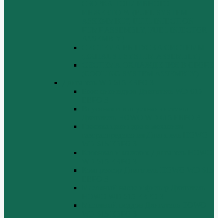
СБОРКА ТОПЛИВНОГО
ИНЖЕКТОРА (FUEL SYSTEM
ASSEMMBLY, FUFL INJECTION
PUMP ASSEMBLY, FUEL INJECTOR
ASSEMBIY)
СИСТЕМА ВЫПУСКА СИСТЕМЫ
(EXHAUST SYSTEM ASSEMBLY)
СИСТЕМА ОХЛАЖДЕНИЯ В СБОРЕ
(COOLING SYSTEM ASSEMBLY)
Двигатель WD 615 ЕВРО 3
Блок цилиндров Двигатель WD 615
ЕВРО 3
Впускная и выпускная системы
Двигатель HOWO WD 615 ЕВРО 3
Головка цилиндра и механизм
газораспределения Двигатель HOWO
WD 615 ЕВРО 3
Коленвал и маховик Двигатель HOWO
WD 615 ЕВРО 3
Компрессор Двигатель HOWO WD 615
ЕВРО 3
Масляный насос и фильтр Двигатель
HOWO WD 615 ЕВРО 3
Масляный поддон Двигатель HOWO
WD 615 ЕВРО 3