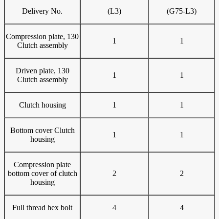
Delivery No.
(L3)
(G75-L3)
Compression plate, 130
1
1
Clutch assembly
Driven plate, 130
1
1
Clutch assembly
Clutch housing
1
1
Bottom cover Clutch
1
1
housing
Compression plate
bottom cover of clutch
2
2
housing
Full thread hex bolt
4
4