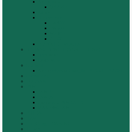
Автокраны
QY25K5
Катки
Погрузчики
LW300f
LW500F
WZ30-25
ZL50G
РЕДУКТОР МОСТА
BEIFANG BENCHI (NORTH BENZ)
Грузовики
Самосвалы
Changlin
Автогрейдеры Changlin PY165H, PY220H
ChengGong
DOOSAN
FAW
FAW J5
FAW J6
Двигатель FAW C6110
МАЗ-4380 FAW
FOTON
HZM
LongGong, LONKING
TIEMA