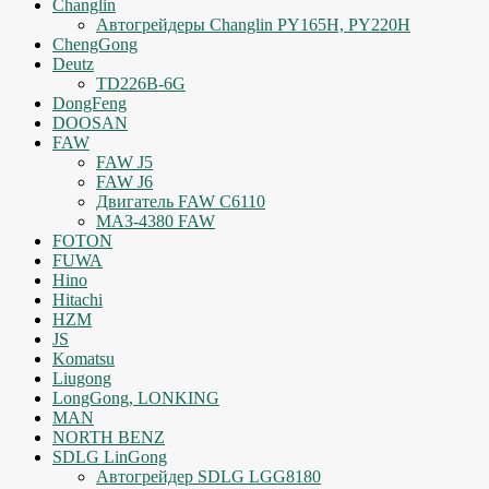
Changlin
Автогрейдеры Changlin PY165H, PY220H
ChengGong
Deutz
TD226B-6G
DongFeng
DOOSAN
FAW
FAW J5
FAW J6
Двигатель FAW C6110
МАЗ-4380 FAW
FOTON
FUWA
Hino
Hitachi
HZM
JS
Komatsu
Liugong
LongGong, LONKING
MAN
NORTH BENZ
SDLG LinGong
Автогрейдер SDLG LGG8180