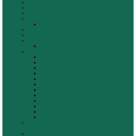
Volvo
XGMA
YTO
Zoomlion
Автогрейдер ZOOMLION PY180C
БОЛТЫ
Гидронасосы, гидромоторы
Двигатели RICARDO
Двигатель Ricardo K4102D
Двигатели ZH HUAFENGDONGLI
Двигатель ZH4100G2-5D
Двигатель ZH4100G43
Двигатель ZH4102G41 (L4)
Двигатель ZH410OG2-5A
Двигатель ZHAG1-8A
Двигатель ZHAZG1 (LZ1)
Двигатель ZHBG14-A (G75-L3)
Двигатель ZHBG14-A (G76-L1)
Двигатель ZHBG41 (JSLG1)
Двигатель ZHBG42 (L3)
Двигатель ZHBG44 (SDLG2)
Двигатель ZHBZG1 (LZ1)
Дополнительная система отопления и
кондиционирования
ДРОБИЛКИ