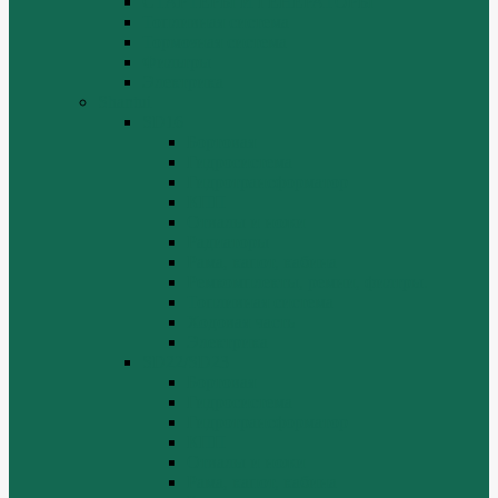
СТАРТЕРЫ И ГЕНЕРАТОРЫ
Топливная система
Тормозная система
Фильтры
Электрика
Shantui
SD16
Бортовая
Гидросистема
Гидротрансформатор
КПП
Отвалы и ножи
Радиаторы
Рама, капот, кабина
Ремкомплекты, ремни, филтры.
Топливная система
Ходовая часть
Электрика
SD22/SD23
Бортовая
Гидросистема
Гидротрансформатор
КПП
Отвалы и ножи
Рама, капот, кабина