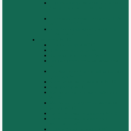
Поршень шатун вкладыши и кольца
Двигатель Хово HOWO WD 615 ЕВРО
3
Топливная система Двигатель HOWO
WD 615 ЕВРО 3
Электрооборудование Двигатель
HOWO WD 615 ЕВРО 3
Двигатель WP10
Блок цилиндров WP10
Впускной коллектор WP10
Выпускной коллектор WP10
Газораспределительный механизм
WP10
Головка цилиндра и крышка головки
цилиндра WP10
Коленчатый вал и маховик WP10
Компрессор WP10
Масляный насос и маслозаборник
WP10
Масляный охладитель и масляный
фильтр WP10
Насос системы охлаждения WP10
Насос системы охлаждения и
вентилятор WP10
Поддон блока цилиндров WP10