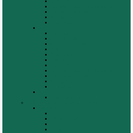
Расходники
Система охлаждения, радиаторы
Топливная система
Ходовая часть
Электрика
SD32
Бортовая
Гидросистема
Гидротрансформатор
КПП
Отвалы и ножи
Рама, капот, кабина
Расходники
Система охлаждения, радиаторы
Топливная система
Ходовая часть
Электрика
SD42
Отвалы и ножи
Грейдеры, краны, катки, погрузчики
Автогрейдеры
GR135
GR215, GR215A
GR180
GR-165