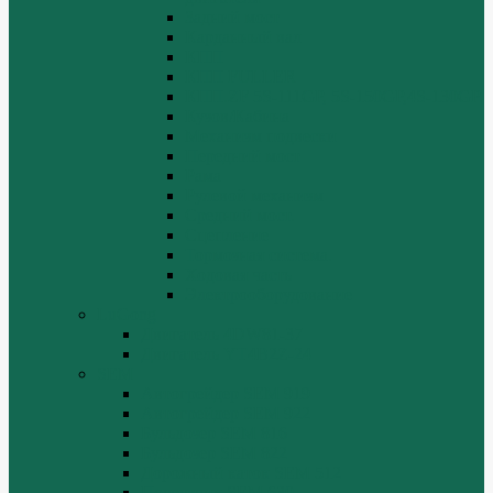
Задний мост
Карданный вал
КПП
КПП FULLER
КПП.ZF 5S-111GP, 5S-150GP,4S-130GP.
Кузов/Кабина
Механизм подвески
Передний мост
Рама
Рулевой механизм
Средний мост.
Сцепление
Тормозная система.
Ходовая часть
Электрооборудование
LuGong
Двигатель 4DW81-37
Двигатель YT4B2Z-24
SEM
Автогрейдер SEM 919
Автогрейдер SEM 922
Бульдозер SEM 816
Бульдозер SEM 822
Дорожный каток SEM 512
Погрузчик SEM 630