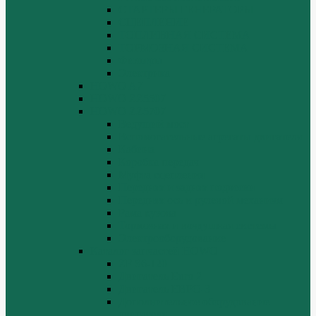
СТАРТЕРЫ ГЕНЕРАТОРЫ
СЦЕПЛЕНИЕ
ТОПЛИВНАЯ СИСТЕМА
ТОРМОЗНАЯ СИСТЕМА
Фильтры
Электрика
HOWO A7
HOWO ZZ5507
HOWO ZZ5707
Ведущий мост
Вспомогательные агрегаты двигателя
Кабина
Коробка передач
Муфта сцепления
Передняя и задняя подвески
Передняя ось и рулевой механизм
Рама кузова
Тормозная и воздушная системы
Электрооборудование
Каталог запчастей HOWO
ZF S6-120
Двигатель Euro 2
Двигатель ЕВРО-3
Дополнительное оборудование
двигателя