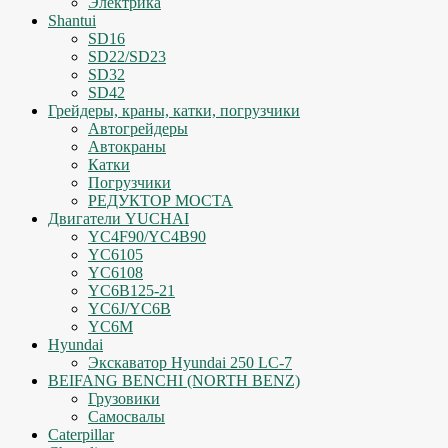
Электрика
Shantui
SD16
SD22/SD23
SD32
SD42
Грейдеры, краны, катки, погрузчики
Автогрейдеры
Автокраны
Катки
Погрузчики
РЕДУКТОР МОСТА
Двигатели YUCHAI
YC4F90/YC4B90
YC6105
YC6108
YC6B125-21
YC6J/YC6B
YC6M
Hyundai
Экскаватор Hyundai 250 LC-7
BEIFANG BENCHI (NORTH BENZ)
Грузовики
Самосвалы
Caterpillar