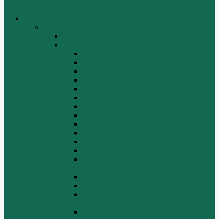
Меню
каталог товаров
Двигатели WEICHAI
WEICHAI ZH4102
WD10/WD615 (EURO-2)
Блок цилиндров (1)
Блок цилиндров (2)
Блок цилиндров (3)
Блок цилиндров (4)
Водяной насос, вентилятор
Воздуховод компрессора WD615
Воздушный компрессор WD615
Генератор, стартер WD615
Головка блока цилиндров WD615
Коленчатый вал
Коллектор подачи воздуха WD615
Масляные фильтры WD615
Масляный насос, фильтр
маслоприемника WD615
Масляный поддон WD615
Поршень в сборе WD615
Распределительный вал, клапана
WD615
Ролик WD615