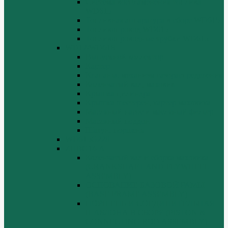
Система воспламенения топлива
WD615
Топливная аппаратура в сборе WD615
Топливопровод WD615
Топливопроводные трубки WD615
WD12/WD618
Выпускной коллектор
Картер
Клапаны, механизм газораспределения
Коленчатый вал, маховик
Крышка цилиндра
Крышка шестерен, картер маховика
Масляный насос и масляный фильтр
Масляный поддон
Шатун, поршень
WD615G220
ZHBG14-A
Коленчатый вал и сборка маховика
(CRANKSHAFT AND FLYWHEEL
ASSEMBLY)
ОСНОВАНИЕ БАЗОВОЙ РАМЫ
(BASE FRAME ASSEMBLY)
ПОРШЕНЬ И СОЕДИНИТЕЛЬНАЯ
ШАБЛОНА В СБОРЕ (PISTON &
CONNECTING ROD ASSEMBLY)