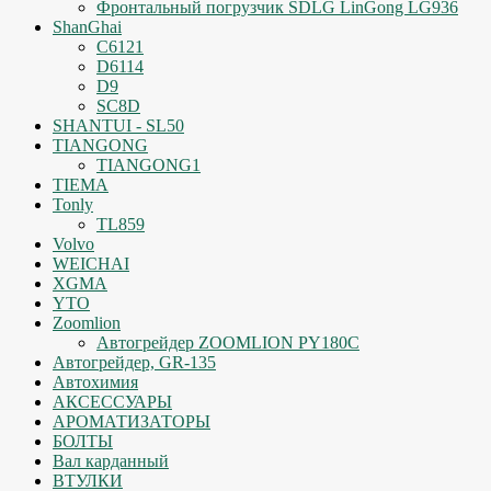
Фронтальный погрузчик SDLG LinGong LG936
ShanGhai
C6121
D6114
D9
SC8D
SHANTUI - SL50
TIANGONG
TIANGONG1
TIEMA
Tonly
TL859
Volvo
WEICHAI
XGMA
YTO
Zoomlion
Автогрейдер ZOOMLION PY180C
Автогрейдер, GR-135
Автохимия
АКСЕССУАРЫ
АРОМАТИЗАТОРЫ
БОЛТЫ
Вал карданный
ВТУЛКИ