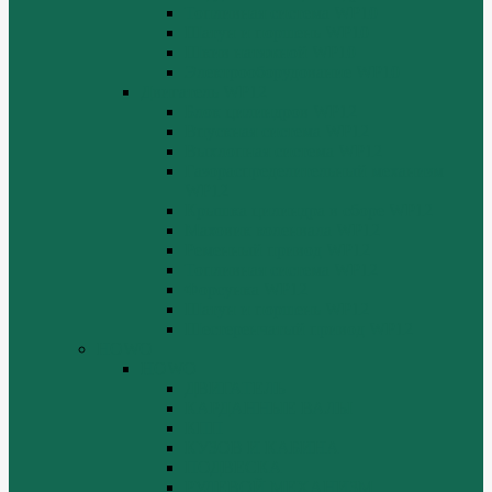
Топливная система WP10
Шатун и поршень WP10
Шкив натяжной WP10
Электрооборудование WP10
Двигатель WP12
Блок цилиндров WP12
Впускная система WP12
Выхлопная система WP12
Газораспределительный механизм
WP12
Крышка цилиндра в сборе WP12
Маховик коленвала WP12
Ременный привод WP12
Топливная система WP12
Форсунка WP12
Шатун и поршень WP12
Шестеренчатый привод WP12
HOWO
HOWO
ДВИГАТЕЛЬ
КАРДАННЫЕ ВАЛЫ
КПП
КУЗОВ И КАБИНА
ПОДВЕСКА
РУЛЕВОЙ МЕХАНИЗМ