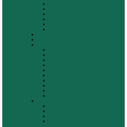
СТАРТЕРЫ ГЕНЕРАТОРЫ
СЦЕПЛЕНИЕ
ТОПЛИВНАЯ СИСТЕМА
ТОРМОЗНАЯ СИСТЕМА
Фильтры
Электрика
HOWO A7
HOWO ZZ5507
HOWO ZZ5707
Ведущий мост
Вспомогательные агрегаты двигателя
Кабина
Коробка передач
Муфта сцепления
Передняя и задняя подвески
Передняя ось и рулевой механизм
Рама кузова
Тормозная и воздушная системы
Электрооборудование
Каталог запчастей HOWO
ZF S6-120
Двигатель Euro 2
Двигатель ЕВРО-3
Дополнительное оборудование
двигателя