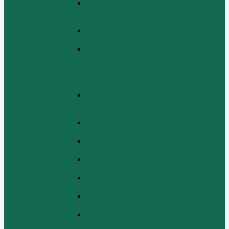
СБОРКА СИСТЕМЫ СМАЗКИ
НЕФТИ (LUBRICATING OIL
SYSTEM ASSEMBLY)
СИСТЕМА СИСТЕМЫ ВОЗДУХА
(AIR INTAKE SYSTEM ASSEMBLY)
ТУРБОЧАРГЕР И ЕГО СИСТЕМА
СМАЗКИ СМАЗКИ
(TURBOCHARGER AND ITS
LUBRICATING OIL SYSTEM
ASSEMBLY)
ЭЛЕКТРИЧЕСКАЯ СИСТЕМА В
СБОРЕ (ELECTRICAL SYSTEM
ASSEMBLY)
БЛОК ЦИЛИНДРОВ (CYLINDER
BLOCK ASSEMBLY)
ГОЛОВКА ЦИЛИНДРА В СБОРЕ
(CYLINDER HEAD ASSEMBLY )
СБОРКА ВОЗДУХА В СБОРЕ (AIR
COMREMBLY ASSEMBLY)
СБОРКА ПИТАНИЯ (CLUTCH AND
POWER TAKE-OFF ASSEMBLEY)
СБОРКА РАСПРЕДВАЛА
(CAMSHAFT ASSEMBLY)
СБОРКА ТОПЛИВНОЙ СИСТЕМЫ,
СБОРКА ТОПЛИВНОГО НАСОСА,