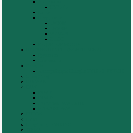
Автокраны
QY25K5
Катки
Погрузчики
LW300f
LW500F
WZ30-25
ZL50G
РЕДУКТОР МОСТА
BEIFANG BENCHI (NORTH BENZ)
Грузовики
Самосвалы
Changlin
Автогрейдеры Changlin PY165H, PY220H
ChengGong
DOOSAN
FAW
FAW J5
FAW J6
Двигатель FAW C6110
МАЗ-4380 FAW
FOTON
HZM
LongGong, LONKING
TIEMA