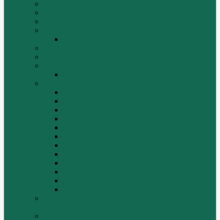
Volvo
XGMA
YTO
Zoomlion
Автогрейдер ZOOMLION PY180C
БОЛТЫ
Гидронасосы, гидромоторы
Двигатели RICARDO
Двигатель Ricardo K4102D
Двигатели ZH HUAFENGDONGLI
Двигатель ZH4100G2-5D
Двигатель ZH4100G43
Двигатель ZH4102G41 (L4)
Двигатель ZH410OG2-5A
Двигатель ZHAG1-8A
Двигатель ZHAZG1 (LZ1)
Двигатель ZHBG14-A (G75-L3)
Двигатель ZHBG14-A (G76-L1)
Двигатель ZHBG41 (JSLG1)
Двигатель ZHBG42 (L3)
Двигатель ZHBG44 (SDLG2)
Двигатель ZHBZG1 (LZ1)
Дополнительная система отопления и
кондиционирования
ДРОБИЛКИ