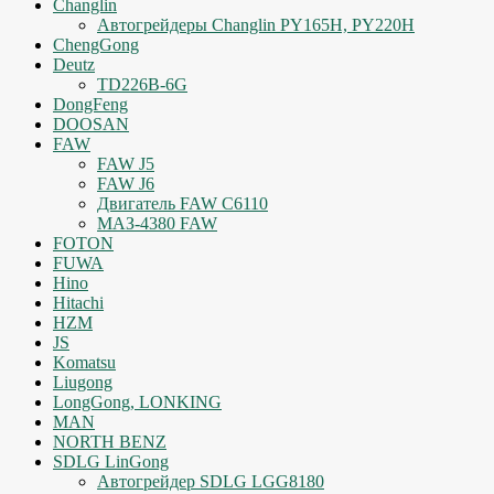
Changlin
Автогрейдеры Changlin PY165H, PY220H
ChengGong
Deutz
TD226B-6G
DongFeng
DOOSAN
FAW
FAW J5
FAW J6
Двигатель FAW C6110
МАЗ-4380 FAW
FOTON
FUWA
Hino
Hitachi
HZM
JS
Komatsu
Liugong
LongGong, LONKING
MAN
NORTH BENZ
SDLG LinGong
Автогрейдер SDLG LGG8180