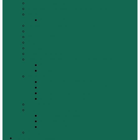
ИНСТРУМЕНТЫ
Комплекты гидравлических фильтров
КПП
КПП ZF 4WG200
ОСВЕТИТЕЛЬНЫЕ ПРИБОРЫ
ПОГРУЗЧИКИ
РАДИАТОРЫ
Ремни
САЛЬНИКИ
Стакан форсунки
ТРАЛЫ, ПРИЦЕПЫ, ПОЛУПРИЦЕПЫ
FUWA
YUEK
Фильтра
ФИЛЬТР ВОЗДУШНЫЙ
ФИЛЬТР ГИДРАВЛИЧЕСКИЙ
ФИЛЬТР МАСЛЯННЫЙ
ФИЛЬТР ТОПЛИВНЫЙ
ФИТИНГИ
Форсунки, плунжера, распылители.
Плунжерные пары
Распылители
Топливные форсунки
Разборка
Оплата и доставка