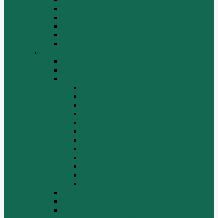
Погрузчик SEM 636
Погрузчик SEM 652
Погрузчик SEM 655
Погрузчик SEM 656
Погрузчик SEM 660
Shaanxi (Shacman)
Двигатель
Карданные валы
Каталог запчастей Shaanxi F2000
Валы карданные
Двигатель
Задний мост
Задняя подвеска
КПП
Кузов/Кабина
Передняя подвеска
Рама
Рулевое управление
Средний мост
Сцепление
Электрооборудование
КПП
Подвеска, мосты
Рулевой механизм