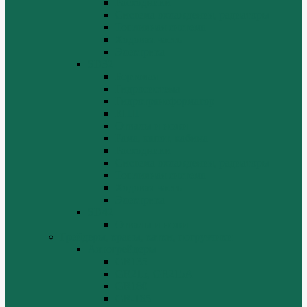
Расходники
Система охлаждения, радиаторы
Топливная система
Ходовая часть
Электрика
SD32
Бортовая
Гидросистема
Гидротрансформатор
КПП
Отвалы и ножи
Рама, капот, кабина
Расходники
Система охлаждения, радиаторы
Топливная система
Ходовая часть
Электрика
SD42
Отвалы и ножи
Грейдеры, краны, катки, погрузчики
Автогрейдеры
GR135
GR215, GR215A
GR180
GR-165