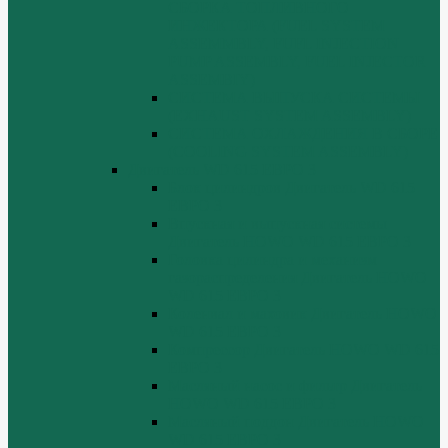
СБОРКА ТОПЛИВНОГО
ИНЖЕКТОРА (FUEL SYSTEM
ASSEMMBLY, FUFL INJECTION
PUMP ASSEMBLY, FUEL INJECTOR
ASSEMBIY)
СИСТЕМА ВЫПУСКА СИСТЕМЫ
(EXHAUST SYSTEM ASSEMBLY)
СИСТЕМА ОХЛАЖДЕНИЯ В СБОРЕ
(COOLING SYSTEM ASSEMBLY)
Двигатель WD 615 ЕВРО 3
Блок цилиндров Двигатель WD 615
ЕВРО 3
Впускная и выпускная системы
Двигатель HOWO WD 615 ЕВРО 3
Головка цилиндра и механизм
газораспределения Двигатель HOWO
WD 615 ЕВРО 3
Коленвал и маховик Двигатель HOWO
WD 615 ЕВРО 3
Компрессор Двигатель HOWO WD 615
ЕВРО 3
Масляный насос и фильтр Двигатель
HOWO WD 615 ЕВРО 3
Масляный поддон Двигатель HOWO
WD 615 ЕВРО 3