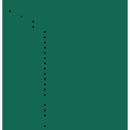
Меню
каталог товаров
Двигатели WEICHAI
WEICHAI ZH4102
WD10/WD615 (EURO-2)
Блок цилиндров (1)
Блок цилиндров (2)
Блок цилиндров (3)
Блок цилиндров (4)
Водяной насос, вентилятор
Воздуховод компрессора WD615
Воздушный компрессор WD615
Генератор, стартер WD615
Головка блока цилиндров WD615
Коленчатый вал
Коллектор подачи воздуха WD615
Масляные фильтры WD615
Масляный насос, фильтр
маслоприемника WD615
Масляный поддон WD615
Поршень в сборе WD615
Распределительный вал, клапана
WD615
Ролик WD615