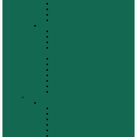
Топливная система WP10
Шатун и поршень WP10
Шкив натяжной WP10
Электрооборудование WP10
Двигатель WP12
Блок цилиндров WP12
Впускная система WP12
Выхлопная система WP12
Газораспределительный механизм
WP12
Крышка цилиндра в сборе WP12
Маховик коленвала WP12
Ременный привод WP12
Топливная система WP12
Форсунка WP12
Шатун и поршень WP12
Шестеренчатый привод WP12
HOWO
HOWO
ДВИГАТЕЛЬ
КАРДАННЫЕ ВАЛЫ
КПП
КУЗОВ И КАБИНА
ПОДВЕСКА
РУЛЕВОЙ МЕХАНИЗМ