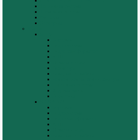
СТАРТЕРЫ И ГЕНЕРАТОРЫ
Топливная система
Тормозная система
Фильтры
Электрика
Shantui
SD16
Бортовая
Гидросистема
Гидротрансформатор
КПП
Отвалы и ножи
Радиаторы
Рама, капот, кабина
Ремкомплекты, ремни, филтры.
Топливная система
Ходовая часть
Электрика
SD22/SD23
Бортовая
Гидросистема
Гидротрансформатор
КПП
Отвалы и ножи
Рама, капот, кабина