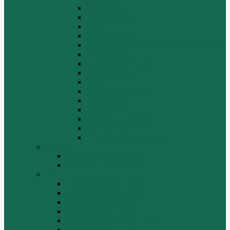
Задний мост
Карданный вал
КПП
КПП FULLER
КПП.ZF 5S-111GP, 5S-150GP,4S-130GP.
Кузов/Кабина
Механизм подвески
Передний мост
Рама
Рулевой механизм
Средний мост.
Сцепление
Тормозная система.
Ходовая часть
Электрооборудование
LuGong
Двигатель 4DW81-37
Двигатель YT4B2Z-24
SEM
Автогрейдер SEM 919
Автогрейдер SEM 922
Бульдозер SEM 816
Бульдозер SEM 822
Дорожный каток SEM 512
Погрузчик SEM 630