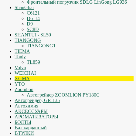
Фронтальный погрузчик SDLG LinGong LG936
ShanGhai
C6121
D6114
D9
SC8D
SHANTUI - SL50
TIANGONG
TIANGONG1
TIEMA
Tonly
TL859
Volvo
WEICHAI
XGMA
YTO
Zoomlion
Автогрейдер ZOOMLION PY180C
Автогрейдер, GR-135
Автохимия
АКСЕССУАРЫ
АРОМАТИЗАТОРЫ
БОЛТЫ
Вал карданный
ВТУЛКИ