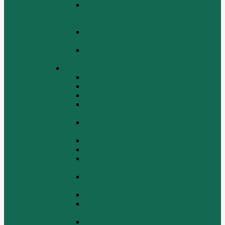
Поршень шатун вкладыши и кольца
Двигатель Хово HOWO WD 615 ЕВРО
3
Топливная система Двигатель HOWO
WD 615 ЕВРО 3
Электрооборудование Двигатель
HOWO WD 615 ЕВРО 3
Двигатель WP10
Блок цилиндров WP10
Впускной коллектор WP10
Выпускной коллектор WP10
Газораспределительный механизм
WP10
Головка цилиндра и крышка головки
цилиндра WP10
Коленчатый вал и маховик WP10
Компрессор WP10
Масляный насос и маслозаборник
WP10
Масляный охладитель и масляный
фильтр WP10
Насос системы охлаждения WP10
Насос системы охлаждения и
вентилятор WP10
Поддон блока цилиндров WP10