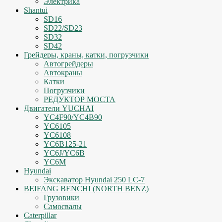
Электрика
Shantui
SD16
SD22/SD23
SD32
SD42
Грейдеры, краны, катки, погрузчики
Автогрейдеры
Автокраны
Катки
Погрузчики
РЕДУКТОР МОСТА
Двигатели YUCHAI
YC4F90/YC4B90
YC6105
YC6108
YC6B125-21
YC6J/YC6B
YC6M
Hyundai
Экскаватор Hyundai 250 LC-7
BEIFANG BENCHI (NORTH BENZ)
Грузовики
Самосвалы
Caterpillar