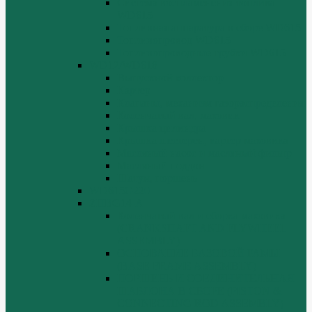
Система воспламенения топлива
WD615
Топливная аппаратура в сборе WD615
Топливопровод WD615
Топливопроводные трубки WD615
WD12/WD618
Выпускной коллектор
Картер
Клапаны, механизм газораспределения
Коленчатый вал, маховик
Крышка цилиндра
Крышка шестерен, картер маховика
Масляный насос и масляный фильтр
Масляный поддон
Шатун, поршень
WD615G220
ZHBG14-A
Коленчатый вал и сборка маховика
(CRANKSHAFT AND FLYWHEEL
ASSEMBLY)
ОСНОВАНИЕ БАЗОВОЙ РАМЫ
(BASE FRAME ASSEMBLY)
ПОРШЕНЬ И СОЕДИНИТЕЛЬНАЯ
ШАБЛОНА В СБОРЕ (PISTON &
CONNECTING ROD ASSEMBLY)