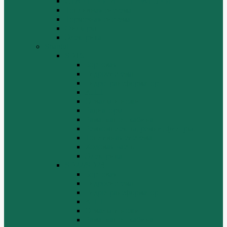
СТАРТЕРЫ И ГЕНЕРАТОРЫ
Топливная система
Тормозная система
Фильтры
Электрика
Shantui
SD16
Бортовая
Гидросистема
Гидротрансформатор
КПП
Отвалы и ножи
Радиаторы
Рама, капот, кабина
Ремкомплекты, ремни, филтры.
Топливная система
Ходовая часть
Электрика
SD22/SD23
Бортовая
Гидросистема
Гидротрансформатор
КПП
Отвалы и ножи
Рама, капот, кабина