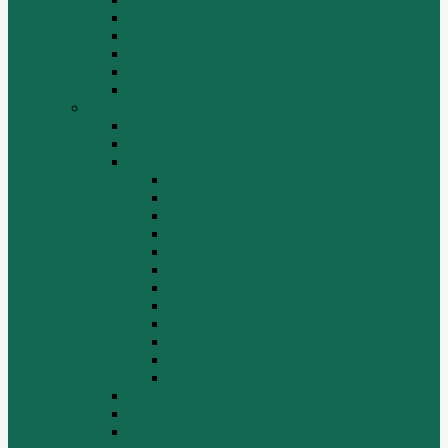
Погрузчик SEM 636
Погрузчик SEM 652
Погрузчик SEM 655
Погрузчик SEM 656
Погрузчик SEM 660
Shaanxi (Shacman)
Двигатель
Карданные валы
Каталог запчастей Shaanxi F2000
Валы карданные
Двигатель
Задний мост
Задняя подвеска
КПП
Кузов/Кабина
Передняя подвеска
Рама
Рулевое управление
Средний мост
Сцепление
Электрооборудование
КПП
Подвеска, мосты
Рулевой механизм