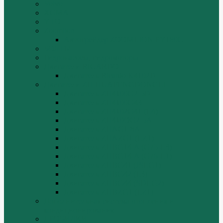
Volvo
XGMA
YTO
Zoomlion
Автогрейдер ZOOMLION PY180C
БОЛТЫ
Гидронасосы, гидромоторы
Двигатели RICARDO
Двигатель Ricardo K4102D
Двигатели ZH HUAFENGDONGLI
Двигатель ZH4100G2-5D
Двигатель ZH4100G43
Двигатель ZH4102G41 (L4)
Двигатель ZH410OG2-5A
Двигатель ZHAG1-8A
Двигатель ZHAZG1 (LZ1)
Двигатель ZHBG14-A (G75-L3)
Двигатель ZHBG14-A (G76-L1)
Двигатель ZHBG41 (JSLG1)
Двигатель ZHBG42 (L3)
Двигатель ZHBG44 (SDLG2)
Двигатель ZHBZG1 (LZ1)
Дополнительная система отопления и
кондиционирования
ДРОБИЛКИ