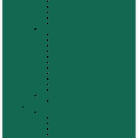
Расходники
Система охлаждения, радиаторы
Топливная система
Ходовая часть
Электрика
SD32
Бортовая
Гидросистема
Гидротрансформатор
КПП
Отвалы и ножи
Рама, капот, кабина
Расходники
Система охлаждения, радиаторы
Топливная система
Ходовая часть
Электрика
SD42
Отвалы и ножи
Грейдеры, краны, катки, погрузчики
Автогрейдеры
GR135
GR215, GR215A
GR180
GR-165