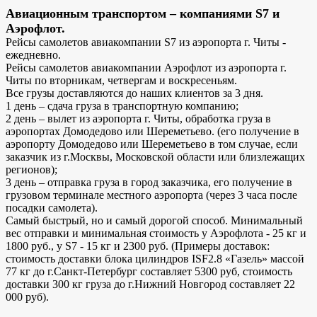
Авиационным транспортом – компаниями S7 и
Аэрофлот.
Рейсы самолетов авиакомпании S7 из аэропорта г. Читы -
ежедневно.
Рейсы самолетов авиакомпании Аэрофлот из аэропорта г.
Читы по вторникам, четвергам и воскресеньям.
Все грузы доставляются до наших клиентов за 3 дня.
1 день – сдача груза в транспортную компанию;
2 день – вылет из аэропорта г. Читы, обработка груза в
аэропортах Домодедово или Шереметьево. (его получение в
аэропорту Домодедово или Шереметьево в том случае, если
заказчик из г.Москвы, Московской области или близлежащих
регионов);
3 день – отправка груза в город заказчика, его получение в
грузовом терминале местного аэропорта (через 3 часа после
посадки самолета).
Самый быстрый, но и самый дорогой способ. Минимальный
вес отправки и минимальная стоимость у Аэрофлота - 25 кг и
1800 руб., у S7 - 15 кг и 2300 руб. (Примеры доставок:
стоимость доставки блока цилиндров ISF2.8 «Газель» массой
77 кг до г.Санкт-Петербург составляет 5300 руб, стоимость
доставки 300 кг груза до г.Нижний Новгород составляет 22
000 руб).