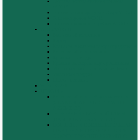
Система воспламенения топлива
WD615
Топливная аппаратура в сборе WD615
Топливопровод WD615
Топливопроводные трубки WD615
WD12/WD618
Выпускной коллектор
Картер
Клапаны, механизм газораспределения
Коленчатый вал, маховик
Крышка цилиндра
Крышка шестерен, картер маховика
Масляный насос и масляный фильтр
Масляный поддон
Шатун, поршень
WD615G220
ZHBG14-A
Коленчатый вал и сборка маховика
(CRANKSHAFT AND FLYWHEEL
ASSEMBLY)
ОСНОВАНИЕ БАЗОВОЙ РАМЫ
(BASE FRAME ASSEMBLY)
ПОРШЕНЬ И СОЕДИНИТЕЛЬНАЯ
ШАБЛОНА В СБОРЕ (PISTON &
CONNECTING ROD ASSEMBLY)