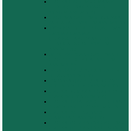
СБОРКА СИСТЕМЫ СМАЗКИ
НЕФТИ (LUBRICATING OIL
SYSTEM ASSEMBLY)
СИСТЕМА СИСТЕМЫ ВОЗДУХА
(AIR INTAKE SYSTEM ASSEMBLY)
ТУРБОЧАРГЕР И ЕГО СИСТЕМА
СМАЗКИ СМАЗКИ
(TURBOCHARGER AND ITS
LUBRICATING OIL SYSTEM
ASSEMBLY)
ЭЛЕКТРИЧЕСКАЯ СИСТЕМА В
СБОРЕ (ELECTRICAL SYSTEM
ASSEMBLY)
БЛОК ЦИЛИНДРОВ (CYLINDER
BLOCK ASSEMBLY)
ГОЛОВКА ЦИЛИНДРА В СБОРЕ
(CYLINDER HEAD ASSEMBLY )
СБОРКА ВОЗДУХА В СБОРЕ (AIR
COMREMBLY ASSEMBLY)
СБОРКА ПИТАНИЯ (CLUTCH AND
POWER TAKE-OFF ASSEMBLEY)
СБОРКА РАСПРЕДВАЛА
(CAMSHAFT ASSEMBLY)
СБОРКА ТОПЛИВНОЙ СИСТЕМЫ,
СБОРКА ТОПЛИВНОГО НАСОСА,