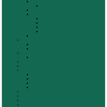
Автокраны
QY25K5
Катки
Погрузчики
LW300f
LW500F
WZ30-25
ZL50G
РЕДУКТОР МОСТА
BEIFANG BENCHI (NORTH BENZ)
Грузовики
Самосвалы
Changlin
Автогрейдеры Changlin PY165H, PY220H
ChengGong
DOOSAN
FAW
FAW J5
FAW J6
Двигатель FAW C6110
МАЗ-4380 FAW
FOTON
HZM
LongGong, LONKING
TIEMA