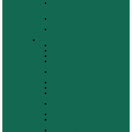
Поршень шатун вкладыши и кольца
Двигатель Хово HOWO WD 615 ЕВРО
3
Топливная система Двигатель HOWO
WD 615 ЕВРО 3
Электрооборудование Двигатель
HOWO WD 615 ЕВРО 3
Двигатель WP10
Блок цилиндров WP10
Впускной коллектор WP10
Выпускной коллектор WP10
Газораспределительный механизм
WP10
Головка цилиндра и крышка головки
цилиндра WP10
Коленчатый вал и маховик WP10
Компрессор WP10
Масляный насос и маслозаборник
WP10
Масляный охладитель и масляный
фильтр WP10
Насос системы охлаждения WP10
Насос системы охлаждения и
вентилятор WP10
Поддон блока цилиндров WP10