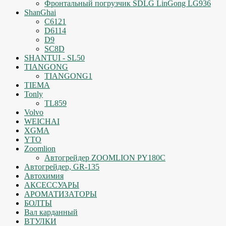
Фронтальный погрузчик SDLG LinGong LG936
ShanGhai
C6121
D6114
D9
SC8D
SHANTUI - SL50
TIANGONG
TIANGONG1
TIEMA
Tonly
TL859
Volvo
WEICHAI
XGMA
YTO
Zoomlion
Автогрейдер ZOOMLION PY180C
Автогрейдер, GR-135
Автохимия
АКСЕССУАРЫ
АРОМАТИЗАТОРЫ
БОЛТЫ
Вал карданный
ВТУЛКИ