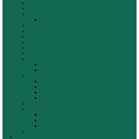
ИНСТРУМЕНТЫ
Комплекты гидравлических фильтров
КПП
КПП ZF 4WG200
ОСВЕТИТЕЛЬНЫЕ ПРИБОРЫ
ПОГРУЗЧИКИ
РАДИАТОРЫ
Ремни
САЛЬНИКИ
Стакан форсунки
ТРАЛЫ, ПРИЦЕПЫ, ПОЛУПРИЦЕПЫ
FUWA
YUEK
Фильтра
ФИЛЬТР ВОЗДУШНЫЙ
ФИЛЬТР ГИДРАВЛИЧЕСКИЙ
ФИЛЬТР МАСЛЯННЫЙ
ФИЛЬТР ТОПЛИВНЫЙ
ФИТИНГИ
Форсунки, плунжера, распылители.
Плунжерные пары
Распылители
Топливные форсунки
Разборка
Оплата и доставка