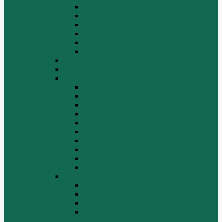
СТАРТЕРЫ ГЕНЕРАТОРЫ
СЦЕПЛЕНИЕ
ТОПЛИВНАЯ СИСТЕМА
ТОРМОЗНАЯ СИСТЕМА
Фильтры
Электрика
HOWO A7
HOWO ZZ5507
HOWO ZZ5707
Ведущий мост
Вспомогательные агрегаты двигателя
Кабина
Коробка передач
Муфта сцепления
Передняя и задняя подвески
Передняя ось и рулевой механизм
Рама кузова
Тормозная и воздушная системы
Электрооборудование
Каталог запчастей HOWO
ZF S6-120
Двигатель Euro 2
Двигатель ЕВРО-3
Дополнительное оборудование
двигателя