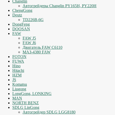
Changlin
Автогрейдеры Changlin PY165H, PY220H
ChengGong
Deutz
TD226B-6G
DongFeng
DOOSAN
FAW
FAW J5
FAW J6
Двигатель FAW C6110
МАЗ-4380 FAW
FOTON
FUWA
Hino
Hitachi
HZM
JS
Komatsu
Liugong
LongGong, LONKING
MAN
NORTH BENZ
SDLG LinGong
Автогрейдер SDLG LGG8180