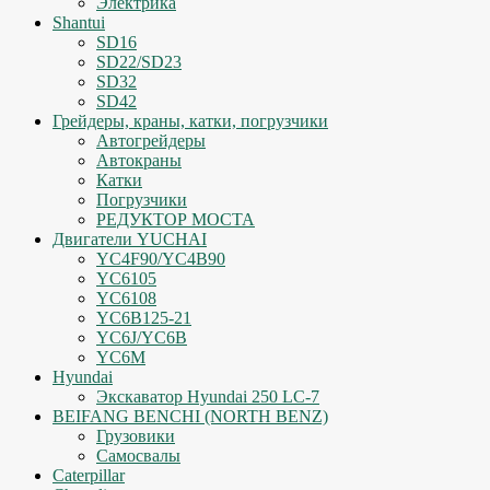
Электрика
Shantui
SD16
SD22/SD23
SD32
SD42
Грейдеры, краны, катки, погрузчики
Автогрейдеры
Автокраны
Катки
Погрузчики
РЕДУКТОР МОСТА
Двигатели YUCHAI
YC4F90/YC4B90
YC6105
YC6108
YC6B125-21
YC6J/YC6B
YC6M
Hyundai
Экскаватор Hyundai 250 LC-7
BEIFANG BENCHI (NORTH BENZ)
Грузовики
Самосвалы
Caterpillar