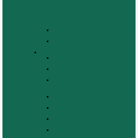
СБОРКА ТОПЛИВНОГО
ИНЖЕКТОРА (FUEL SYSTEM
ASSEMMBLY, FUFL INJECTION
PUMP ASSEMBLY, FUEL INJECTOR
ASSEMBIY)
СИСТЕМА ВЫПУСКА СИСТЕМЫ
(EXHAUST SYSTEM ASSEMBLY)
СИСТЕМА ОХЛАЖДЕНИЯ В СБОРЕ
(COOLING SYSTEM ASSEMBLY)
Двигатель WD 615 ЕВРО 3
Блок цилиндров Двигатель WD 615
ЕВРО 3
Впускная и выпускная системы
Двигатель HOWO WD 615 ЕВРО 3
Головка цилиндра и механизм
газораспределения Двигатель HOWO
WD 615 ЕВРО 3
Коленвал и маховик Двигатель HOWO
WD 615 ЕВРО 3
Компрессор Двигатель HOWO WD 615
ЕВРО 3
Масляный насос и фильтр Двигатель
HOWO WD 615 ЕВРО 3
Масляный поддон Двигатель HOWO
WD 615 ЕВРО 3