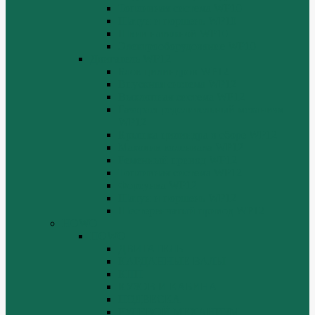
Топливная система WP10
Шатун и поршень WP10
Шкив натяжной WP10
Электрооборудование WP10
Двигатель WP12
Блок цилиндров WP12
Впускная система WP12
Выхлопная система WP12
Газораспределительный механизм
WP12
Крышка цилиндра в сборе WP12
Маховик коленвала WP12
Ременный привод WP12
Топливная система WP12
Форсунка WP12
Шатун и поршень WP12
Шестеренчатый привод WP12
HOWO
HOWO
ДВИГАТЕЛЬ
КАРДАННЫЕ ВАЛЫ
КПП
КУЗОВ И КАБИНА
ПОДВЕСКА
РУЛЕВОЙ МЕХАНИЗМ