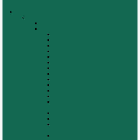
Меню
каталог товаров
Двигатели WEICHAI
WEICHAI ZH4102
WD10/WD615 (EURO-2)
Блок цилиндров (1)
Блок цилиндров (2)
Блок цилиндров (3)
Блок цилиндров (4)
Водяной насос, вентилятор
Воздуховод компрессора WD615
Воздушный компрессор WD615
Генератор, стартер WD615
Головка блока цилиндров WD615
Коленчатый вал
Коллектор подачи воздуха WD615
Масляные фильтры WD615
Масляный насос, фильтр
маслоприемника WD615
Масляный поддон WD615
Поршень в сборе WD615
Распределительный вал, клапана
WD615
Ролик WD615