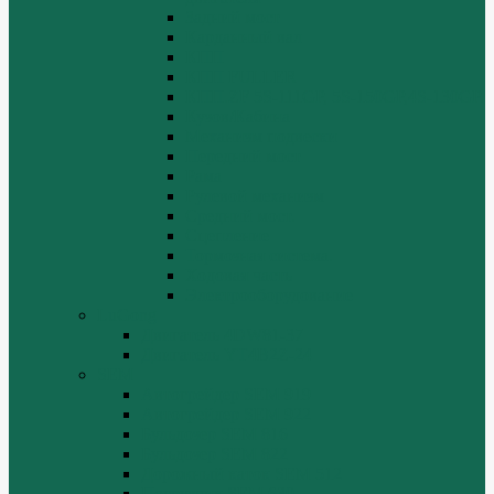
Задний мост
Карданный вал
КПП
КПП FULLER
КПП.ZF 5S-111GP, 5S-150GP,4S-130GP.
Кузов/Кабина
Механизм подвески
Передний мост
Рама
Рулевой механизм
Средний мост.
Сцепление
Тормозная система.
Ходовая часть
Электрооборудование
LuGong
Двигатель 4DW81-37
Двигатель YT4B2Z-24
SEM
Автогрейдер SEM 919
Автогрейдер SEM 922
Бульдозер SEM 816
Бульдозер SEM 822
Дорожный каток SEM 512
Погрузчик SEM 630