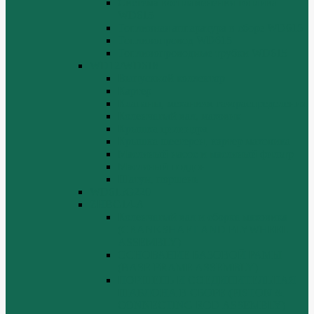
Система воспламенения топлива
WD615
Топливная аппаратура в сборе WD615
Топливопровод WD615
Топливопроводные трубки WD615
WD12/WD618
Выпускной коллектор
Картер
Клапаны, механизм газораспределения
Коленчатый вал, маховик
Крышка цилиндра
Крышка шестерен, картер маховика
Масляный насос и масляный фильтр
Масляный поддон
Шатун, поршень
WD615G220
ZHBG14-A
Коленчатый вал и сборка маховика
(CRANKSHAFT AND FLYWHEEL
ASSEMBLY)
ОСНОВАНИЕ БАЗОВОЙ РАМЫ
(BASE FRAME ASSEMBLY)
ПОРШЕНЬ И СОЕДИНИТЕЛЬНАЯ
ШАБЛОНА В СБОРЕ (PISTON &
CONNECTING ROD ASSEMBLY)