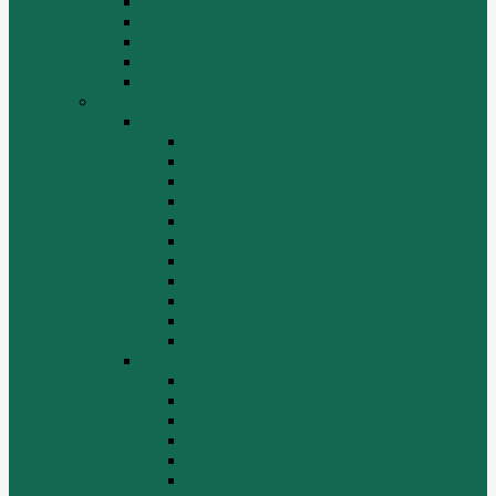
СТАРТЕРЫ И ГЕНЕРАТОРЫ
Топливная система
Тормозная система
Фильтры
Электрика
Shantui
SD16
Бортовая
Гидросистема
Гидротрансформатор
КПП
Отвалы и ножи
Радиаторы
Рама, капот, кабина
Ремкомплекты, ремни, филтры.
Топливная система
Ходовая часть
Электрика
SD22/SD23
Бортовая
Гидросистема
Гидротрансформатор
КПП
Отвалы и ножи
Рама, капот, кабина