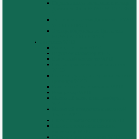
Поршень шатун вкладыши и кольца
Двигатель Хово HOWO WD 615 ЕВРО
3
Топливная система Двигатель HOWO
WD 615 ЕВРО 3
Электрооборудование Двигатель
HOWO WD 615 ЕВРО 3
Двигатель WP10
Блок цилиндров WP10
Впускной коллектор WP10
Выпускной коллектор WP10
Газораспределительный механизм
WP10
Головка цилиндра и крышка головки
цилиндра WP10
Коленчатый вал и маховик WP10
Компрессор WP10
Масляный насос и маслозаборник
WP10
Масляный охладитель и масляный
фильтр WP10
Насос системы охлаждения WP10
Насос системы охлаждения и
вентилятор WP10
Поддон блока цилиндров WP10