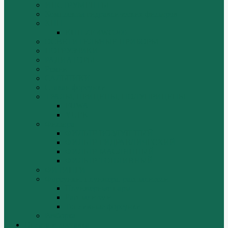
ИНСТРУМЕНТЫ
Комплекты гидравлических фильтров
КПП
КПП ZF 4WG200
ОСВЕТИТЕЛЬНЫЕ ПРИБОРЫ
ПОГРУЗЧИКИ
РАДИАТОРЫ
Ремни
САЛЬНИКИ
Стакан форсунки
ТРАЛЫ, ПРИЦЕПЫ, ПОЛУПРИЦЕПЫ
FUWA
YUEK
Фильтра
ФИЛЬТР ВОЗДУШНЫЙ
ФИЛЬТР ГИДРАВЛИЧЕСКИЙ
ФИЛЬТР МАСЛЯННЫЙ
ФИЛЬТР ТОПЛИВНЫЙ
ФИТИНГИ
Форсунки, плунжера, распылители.
Плунжерные пары
Распылители
Топливные форсунки
Разборка
Оплата и доставка