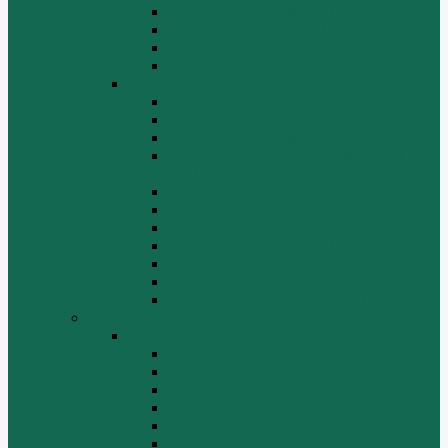
Топливная система WP10
Шатун и поршень WP10
Шкив натяжной WP10
Электрооборудование WP10
Двигатель WP12
Блок цилиндров WP12
Впускная система WP12
Выхлопная система WP12
Газораспределительный механизм
WP12
Крышка цилиндра в сборе WP12
Маховик коленвала WP12
Ременный привод WP12
Топливная система WP12
Форсунка WP12
Шатун и поршень WP12
Шестеренчатый привод WP12
HOWO
HOWO
ДВИГАТЕЛЬ
КАРДАННЫЕ ВАЛЫ
КПП
КУЗОВ И КАБИНА
ПОДВЕСКА
РУЛЕВОЙ МЕХАНИЗМ