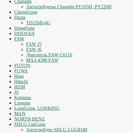
Changlin
Автогрейдеры Changlin PY165H, PY220H
ChengGong
Deutz
TD226B-6G
DongFeng
DOOSAN
FAW
FAW J5
FAW J6
Двигатель FAW C6110
МАЗ-4380 FAW
FOTON
FUWA
Hino
Hitachi
HZM
JS
Komatsu
Liugong
LongGong, LONKING
MAN
NORTH BENZ
SDLG LinGong
Автогрейдер SDLG LGG8180