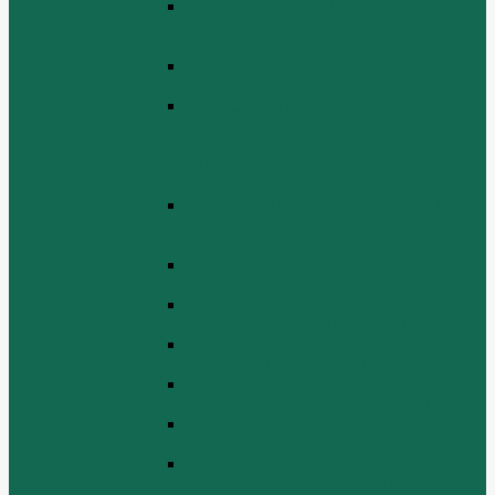
СБОРКА СИСТЕМЫ СМАЗКИ
НЕФТИ (LUBRICATING OIL
SYSTEM ASSEMBLY)
СИСТЕМА СИСТЕМЫ ВОЗДУХА
(AIR INTAKE SYSTEM ASSEMBLY)
ТУРБОЧАРГЕР И ЕГО СИСТЕМА
СМАЗКИ СМАЗКИ
(TURBOCHARGER AND ITS
LUBRICATING OIL SYSTEM
ASSEMBLY)
ЭЛЕКТРИЧЕСКАЯ СИСТЕМА В
СБОРЕ (ELECTRICAL SYSTEM
ASSEMBLY)
БЛОК ЦИЛИНДРОВ (CYLINDER
BLOCK ASSEMBLY)
ГОЛОВКА ЦИЛИНДРА В СБОРЕ
(CYLINDER HEAD ASSEMBLY )
СБОРКА ВОЗДУХА В СБОРЕ (AIR
COMREMBLY ASSEMBLY)
СБОРКА ПИТАНИЯ (CLUTCH AND
POWER TAKE-OFF ASSEMBLEY)
СБОРКА РАСПРЕДВАЛА
(CAMSHAFT ASSEMBLY)
СБОРКА ТОПЛИВНОЙ СИСТЕМЫ,
СБОРКА ТОПЛИВНОГО НАСОСА,