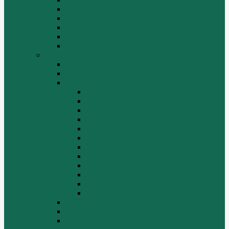
Погрузчик SEM 636
Погрузчик SEM 652
Погрузчик SEM 655
Погрузчик SEM 656
Погрузчик SEM 660
Shaanxi (Shacman)
Двигатель
Карданные валы
Каталог запчастей Shaanxi F2000
Валы карданные
Двигатель
Задний мост
Задняя подвеска
КПП
Кузов/Кабина
Передняя подвеска
Рама
Рулевое управление
Средний мост
Сцепление
Электрооборудование
КПП
Подвеска, мосты
Рулевой механизм