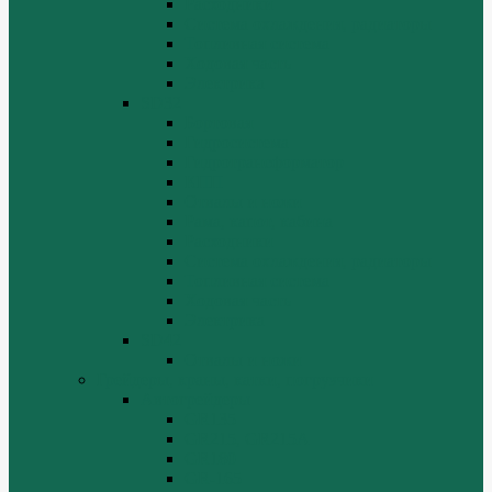
Расходники
Система охлаждения, радиаторы
Топливная система
Ходовая часть
Электрика
SD32
Бортовая
Гидросистема
Гидротрансформатор
КПП
Отвалы и ножи
Рама, капот, кабина
Расходники
Система охлаждения, радиаторы
Топливная система
Ходовая часть
Электрика
SD42
Отвалы и ножи
Грейдеры, краны, катки, погрузчики
Автогрейдеры
GR135
GR215, GR215A
GR180
GR-165