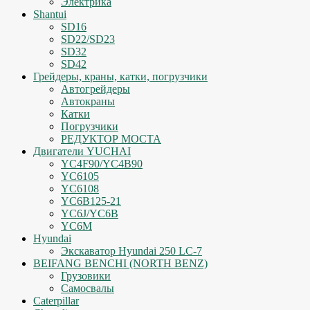
Электрика
Shantui
SD16
SD22/SD23
SD32
SD42
Грейдеры, краны, катки, погрузчики
Автогрейдеры
Автокраны
Катки
Погрузчики
РЕДУКТОР МОСТА
Двигатели YUCHAI
YC4F90/YC4B90
YC6105
YC6108
YC6B125-21
YC6J/YC6B
YC6M
Hyundai
Экскаватор Hyundai 250 LC-7
BEIFANG BENCHI (NORTH BENZ)
Грузовики
Самосвалы
Caterpillar