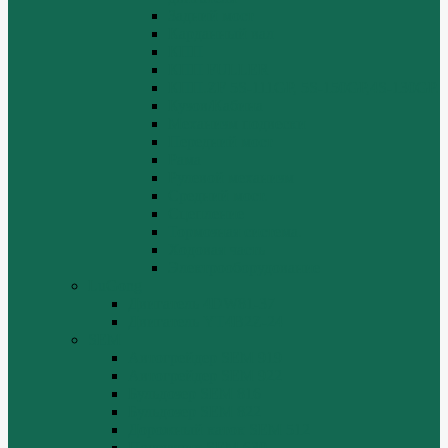
Задний мост
Карданный вал
КПП
КПП FULLER
КПП.ZF 5S-111GP, 5S-150GP,4S-130GP.
Кузов/Кабина
Механизм подвески
Передний мост
Рама
Рулевой механизм
Средний мост.
Сцепление
Тормозная система.
Ходовая часть
Электрооборудование
LuGong
Двигатель 4DW81-37
Двигатель YT4B2Z-24
SEM
Автогрейдер SEM 919
Автогрейдер SEM 922
Бульдозер SEM 816
Бульдозер SEM 822
Дорожный каток SEM 512
Погрузчик SEM 630