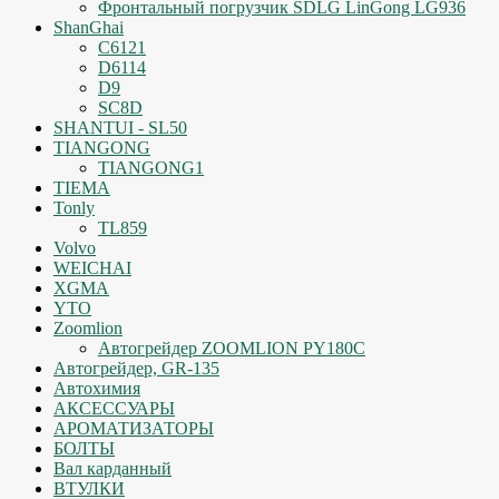
Фронтальный погрузчик SDLG LinGong LG936
ShanGhai
C6121
D6114
D9
SC8D
SHANTUI - SL50
TIANGONG
TIANGONG1
TIEMA
Tonly
TL859
Volvo
WEICHAI
XGMA
YTO
Zoomlion
Автогрейдер ZOOMLION PY180C
Автогрейдер, GR-135
Автохимия
АКСЕССУАРЫ
АРОМАТИЗАТОРЫ
БОЛТЫ
Вал карданный
ВТУЛКИ