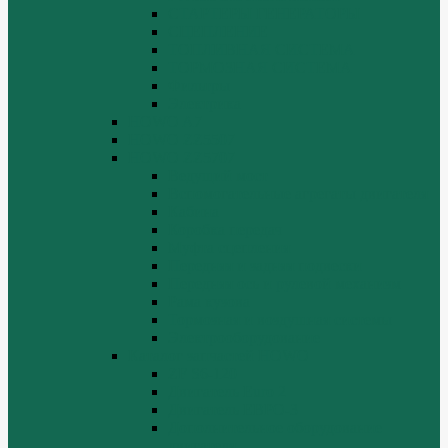
СТАРТЕРЫ ГЕНЕРАТОРЫ
СЦЕПЛЕНИЕ
ТОПЛИВНАЯ СИСТЕМА
ТОРМОЗНАЯ СИСТЕМА
Фильтры
Электрика
HOWO A7
HOWO ZZ5507
HOWO ZZ5707
Ведущий мост
Вспомогательные агрегаты двигателя
Кабина
Коробка передач
Муфта сцепления
Передняя и задняя подвески
Передняя ось и рулевой механизм
Рама кузова
Тормозная и воздушная системы
Электрооборудование
Каталог запчастей HOWO
ZF S6-120
Двигатель Euro 2
Двигатель ЕВРО-3
Дополнительное оборудование
двигателя