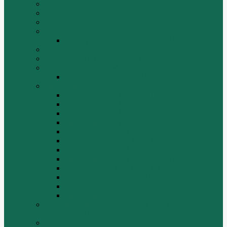
Volvo
XGMA
YTO
Zoomlion
Автогрейдер ZOOMLION PY180C
БОЛТЫ
Гидронасосы, гидромоторы
Двигатели RICARDO
Двигатель Ricardo K4102D
Двигатели ZH HUAFENGDONGLI
Двигатель ZH4100G2-5D
Двигатель ZH4100G43
Двигатель ZH4102G41 (L4)
Двигатель ZH410OG2-5A
Двигатель ZHAG1-8A
Двигатель ZHAZG1 (LZ1)
Двигатель ZHBG14-A (G75-L3)
Двигатель ZHBG14-A (G76-L1)
Двигатель ZHBG41 (JSLG1)
Двигатель ZHBG42 (L3)
Двигатель ZHBG44 (SDLG2)
Двигатель ZHBZG1 (LZ1)
Дополнительная система отопления и
кондиционирования
ДРОБИЛКИ