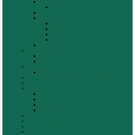
Автокраны
QY25K5
Катки
Погрузчики
LW300f
LW500F
WZ30-25
ZL50G
РЕДУКТОР МОСТА
BEIFANG BENCHI (NORTH BENZ)
Грузовики
Самосвалы
Changlin
Автогрейдеры Changlin PY165H, PY220H
ChengGong
DOOSAN
FAW
FAW J5
FAW J6
Двигатель FAW C6110
МАЗ-4380 FAW
FOTON
HZM
LongGong, LONKING
TIEMA