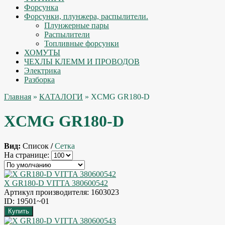
Форсунка
Форсунки, плунжера, распылители.
Плунжерные пары
Распылители
Топливные форсунки
ХОМУТЫ
ЧЕХЛЫ КЛЕММ И ПРОВОДОВ
Электрика
Разборка
Главная
»
КАТАЛОГИ
» XCMG GR180-D
XCMG GR180-D
Вид:
Список
/
Сетка
На странице:
X GR180-D VITTA 380600542
Артикул производителя: 1603023
ID: 19501~01