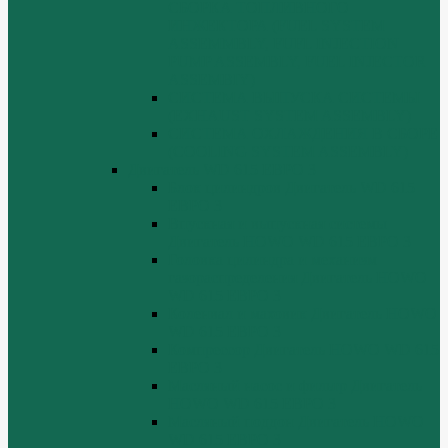
СБОРКА ТОПЛИВНОГО
ИНЖЕКТОРА (FUEL SYSTEM
ASSEMMBLY, FUFL INJECTION
PUMP ASSEMBLY, FUEL INJECTOR
ASSEMBIY)
СИСТЕМА ВЫПУСКА СИСТЕМЫ
(EXHAUST SYSTEM ASSEMBLY)
СИСТЕМА ОХЛАЖДЕНИЯ В СБОРЕ
(COOLING SYSTEM ASSEMBLY)
Двигатель WD 615 ЕВРО 3
Блок цилиндров Двигатель WD 615
ЕВРО 3
Впускная и выпускная системы
Двигатель HOWO WD 615 ЕВРО 3
Головка цилиндра и механизм
газораспределения Двигатель HOWO
WD 615 ЕВРО 3
Коленвал и маховик Двигатель HOWO
WD 615 ЕВРО 3
Компрессор Двигатель HOWO WD 615
ЕВРО 3
Масляный насос и фильтр Двигатель
HOWO WD 615 ЕВРО 3
Масляный поддон Двигатель HOWO
WD 615 ЕВРО 3