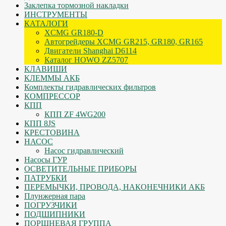
Заклепка тормозной накладки
ИНСТРУМЕНТЫ
КАТАЛОГИ
XCMG GR180-D
Автогрейдеры XCMG GR215, GR180, GR165
Двигатели Shanghai D6114
Каталог HOWO ZZ5707
КЛАВИШИ
КЛЕММЫ АКБ
Комплекты гидравлических фильтров
КОМПРЕССОР
КПП
КПП ZF 4WG200
КПП 8JS
КРЕСТОВИНА
НАСОС
Насос гидравлический
Насосы ГУР
ОСВЕТИТЕЛЬНЫЕ ПРИБОРЫ
ПАТРУБКИ
ПЕРЕМЫЧКИ, ПРОВОДА, НАКОНЕЧНИКИ АКБ
Плунжерная пара
ПОГРУЗЧИКИ
ПОДШИПНИКИ
ПОРШНЕВАЯ ГРУППА