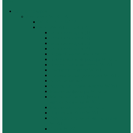
Меню
каталог товаров
Двигатели WEICHAI
WEICHAI ZH4102
WD10/WD615 (EURO-2)
Блок цилиндров (1)
Блок цилиндров (2)
Блок цилиндров (3)
Блок цилиндров (4)
Водяной насос, вентилятор
Воздуховод компрессора WD615
Воздушный компрессор WD615
Генератор, стартер WD615
Головка блока цилиндров WD615
Коленчатый вал
Коллектор подачи воздуха WD615
Масляные фильтры WD615
Масляный насос, фильтр
маслоприемника WD615
Масляный поддон WD615
Поршень в сборе WD615
Распределительный вал, клапана
WD615
Ролик WD615