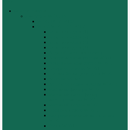
Меню
каталог товаров
Двигатели WEICHAI
WEICHAI ZH4102
WD10/WD615 (EURO-2)
Блок цилиндров (1)
Блок цилиндров (2)
Блок цилиндров (3)
Блок цилиндров (4)
Водяной насос, вентилятор
Воздуховод компрессора WD615
Воздушный компрессор WD615
Генератор, стартер WD615
Головка блока цилиндров WD615
Коленчатый вал
Коллектор подачи воздуха WD615
Масляные фильтры WD615
Масляный насос, фильтр
маслоприемника WD615
Масляный поддон WD615
Поршень в сборе WD615
Распределительный вал, клапана
WD615
Ролик WD615