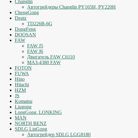
Changlin
Автогрейдеры Changlin PY165H, PY220H
ChengGong
Deutz
TD226B-6G
DongFeng
DOOSAN
FAW
FAW J5
FAW J6
Двигатель FAW C6110
МАЗ-4380 FAW
FOTON
FUWA
Hino
Hitachi
HZM
JS
Komatsu
Liugong
LongGong, LONKING
MAN
NORTH BENZ
SDLG LinGong
Автогрейдер SDLG LGG8180