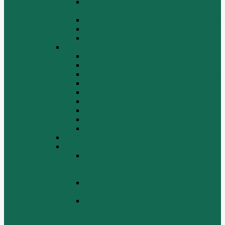
Система воспламенения топлива
WD615
Топливная аппаратура в сборе WD615
Топливопровод WD615
Топливопроводные трубки WD615
WD12/WD618
Выпускной коллектор
Картер
Клапаны, механизм газораспределения
Коленчатый вал, маховик
Крышка цилиндра
Крышка шестерен, картер маховика
Масляный насос и масляный фильтр
Масляный поддон
Шатун, поршень
WD615G220
ZHBG14-A
Коленчатый вал и сборка маховика
(CRANKSHAFT AND FLYWHEEL
ASSEMBLY)
ОСНОВАНИЕ БАЗОВОЙ РАМЫ
(BASE FRAME ASSEMBLY)
ПОРШЕНЬ И СОЕДИНИТЕЛЬНАЯ
ШАБЛОНА В СБОРЕ (PISTON &
CONNECTING ROD ASSEMBLY)