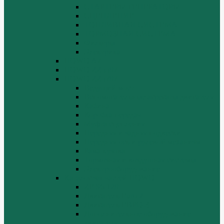
СТАРТЕРЫ ГЕНЕРАТОРЫ
СЦЕПЛЕНИЕ
ТОПЛИВНАЯ СИСТЕМА
ТОРМОЗНАЯ СИСТЕМА
Фильтры
Электрика
HOWO A7
HOWO ZZ5507
HOWO ZZ5707
Ведущий мост
Вспомогательные агрегаты двигателя
Кабина
Коробка передач
Муфта сцепления
Передняя и задняя подвески
Передняя ось и рулевой механизм
Рама кузова
Тормозная и воздушная системы
Электрооборудование
Каталог запчастей HOWO
ZF S6-120
Двигатель Euro 2
Двигатель ЕВРО-3
Дополнительное оборудование
двигателя