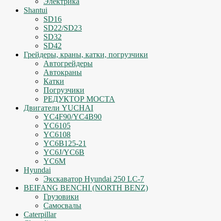
Электрика
Shantui
SD16
SD22/SD23
SD32
SD42
Грейдеры, краны, катки, погрузчики
Автогрейдеры
Автокраны
Катки
Погрузчики
РЕДУКТОР МОСТА
Двигатели YUCHAI
YC4F90/YC4B90
YC6105
YC6108
YC6B125-21
YC6J/YC6B
YC6M
Hyundai
Экскаватор Hyundai 250 LC-7
BEIFANG BENCHI (NORTH BENZ)
Грузовики
Самосвалы
Caterpillar