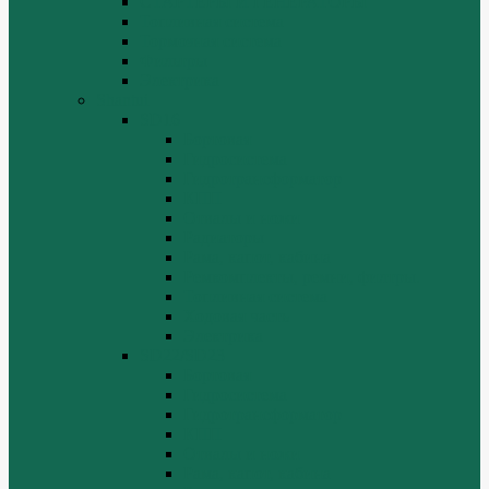
СТАРТЕРЫ И ГЕНЕРАТОРЫ
Топливная система
Тормозная система
Фильтры
Электрика
Shantui
SD16
Бортовая
Гидросистема
Гидротрансформатор
КПП
Отвалы и ножи
Радиаторы
Рама, капот, кабина
Ремкомплекты, ремни, филтры.
Топливная система
Ходовая часть
Электрика
SD22/SD23
Бортовая
Гидросистема
Гидротрансформатор
КПП
Отвалы и ножи
Рама, капот, кабина