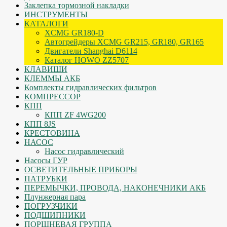
Заклепка тормозной накладки
ИНСТРУМЕНТЫ
КАТАЛОГИ
XCMG GR180-D
Автогрейдеры XCMG GR215, GR180, GR165
Двигатели Shanghai D6114
Каталог HOWO ZZ5707
КЛАВИШИ
КЛЕММЫ АКБ
Комплекты гидравлических фильтров
КОМПРЕССОР
КПП
КПП ZF 4WG200
КПП 8JS
КРЕСТОВИНА
НАСОС
Насос гидравлический
Насосы ГУР
ОСВЕТИТЕЛЬНЫЕ ПРИБОРЫ
ПАТРУБКИ
ПЕРЕМЫЧКИ, ПРОВОДА, НАКОНЕЧНИКИ АКБ
Плунжерная пара
ПОГРУЗЧИКИ
ПОДШИПНИКИ
ПОРШНЕВАЯ ГРУППА