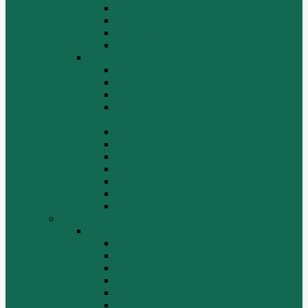
Топливная система WP10
Шатун и поршень WP10
Шкив натяжной WP10
Электрооборудование WP10
Двигатель WP12
Блок цилиндров WP12
Впускная система WP12
Выхлопная система WP12
Газораспределительный механизм
WP12
Крышка цилиндра в сборе WP12
Маховик коленвала WP12
Ременный привод WP12
Топливная система WP12
Форсунка WP12
Шатун и поршень WP12
Шестеренчатый привод WP12
HOWO
HOWO
ДВИГАТЕЛЬ
КАРДАННЫЕ ВАЛЫ
КПП
КУЗОВ И КАБИНА
ПОДВЕСКА
РУЛЕВОЙ МЕХАНИЗМ