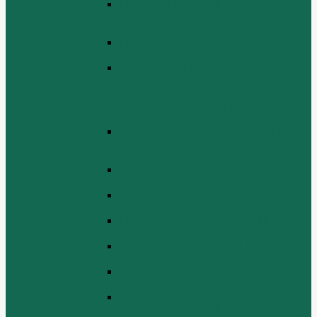
СБОРКА СИСТЕМЫ СМАЗКИ
НЕФТИ (LUBRICATING OIL
SYSTEM ASSEMBLY)
СИСТЕМА СИСТЕМЫ ВОЗДУХА
(AIR INTAKE SYSTEM ASSEMBLY)
ТУРБОЧАРГЕР И ЕГО СИСТЕМА
СМАЗКИ СМАЗКИ
(TURBOCHARGER AND ITS
LUBRICATING OIL SYSTEM
ASSEMBLY)
ЭЛЕКТРИЧЕСКАЯ СИСТЕМА В
СБОРЕ (ELECTRICAL SYSTEM
ASSEMBLY)
БЛОК ЦИЛИНДРОВ (CYLINDER
BLOCK ASSEMBLY)
ГОЛОВКА ЦИЛИНДРА В СБОРЕ
(CYLINDER HEAD ASSEMBLY )
СБОРКА ВОЗДУХА В СБОРЕ (AIR
COMREMBLY ASSEMBLY)
СБОРКА ПИТАНИЯ (CLUTCH AND
POWER TAKE-OFF ASSEMBLEY)
СБОРКА РАСПРЕДВАЛА
(CAMSHAFT ASSEMBLY)
СБОРКА ТОПЛИВНОЙ СИСТЕМЫ,
СБОРКА ТОПЛИВНОГО НАСОСА,