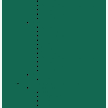
Расходники
Система охлаждения, радиаторы
Топливная система
Ходовая часть
Электрика
SD32
Бортовая
Гидросистема
Гидротрансформатор
КПП
Отвалы и ножи
Рама, капот, кабина
Расходники
Система охлаждения, радиаторы
Топливная система
Ходовая часть
Электрика
SD42
Отвалы и ножи
Грейдеры, краны, катки, погрузчики
Автогрейдеры
GR135
GR215, GR215A
GR180
GR-165