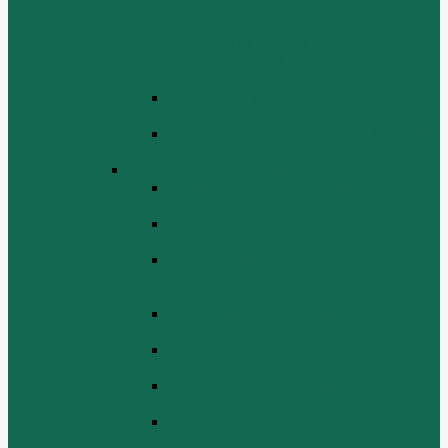
СБОРКА ТОПЛИВНОГО
ИНЖЕКТОРА (FUEL SYSTEM
ASSEMMBLY, FUFL INJECTION
PUMP ASSEMBLY, FUEL INJECTOR
ASSEMBIY)
СИСТЕМА ВЫПУСКА СИСТЕМЫ
(EXHAUST SYSTEM ASSEMBLY)
СИСТЕМА ОХЛАЖДЕНИЯ В СБОРЕ
(COOLING SYSTEM ASSEMBLY)
Двигатель WD 615 ЕВРО 3
Блок цилиндров Двигатель WD 615
ЕВРО 3
Впускная и выпускная системы
Двигатель HOWO WD 615 ЕВРО 3
Головка цилиндра и механизм
газораспределения Двигатель HOWO
WD 615 ЕВРО 3
Коленвал и маховик Двигатель HOWO
WD 615 ЕВРО 3
Компрессор Двигатель HOWO WD 615
ЕВРО 3
Масляный насос и фильтр Двигатель
HOWO WD 615 ЕВРО 3
Масляный поддон Двигатель HOWO
WD 615 ЕВРО 3