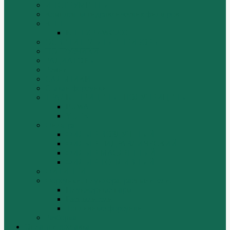
ИНСТРУМЕНТЫ
Комплекты гидравлических фильтров
КПП
КПП ZF 4WG200
ОСВЕТИТЕЛЬНЫЕ ПРИБОРЫ
ПОГРУЗЧИКИ
РАДИАТОРЫ
Ремни
САЛЬНИКИ
Стакан форсунки
ТРАЛЫ, ПРИЦЕПЫ, ПОЛУПРИЦЕПЫ
FUWA
YUEK
Фильтра
ФИЛЬТР ВОЗДУШНЫЙ
ФИЛЬТР ГИДРАВЛИЧЕСКИЙ
ФИЛЬТР МАСЛЯННЫЙ
ФИЛЬТР ТОПЛИВНЫЙ
ФИТИНГИ
Форсунки, плунжера, распылители.
Плунжерные пары
Распылители
Топливные форсунки
Разборка
Оплата и доставка