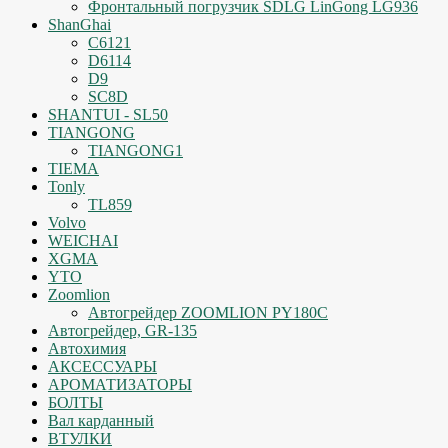
Фронтальный погрузчик SDLG LinGong LG936
ShanGhai
C6121
D6114
D9
SC8D
SHANTUI - SL50
TIANGONG
TIANGONG1
TIEMA
Tonly
TL859
Volvo
WEICHAI
XGMA
YTO
Zoomlion
Автогрейдер ZOOMLION PY180C
Автогрейдер, GR-135
Автохимия
АКСЕССУАРЫ
АРОМАТИЗАТОРЫ
БОЛТЫ
Вал карданный
ВТУЛКИ