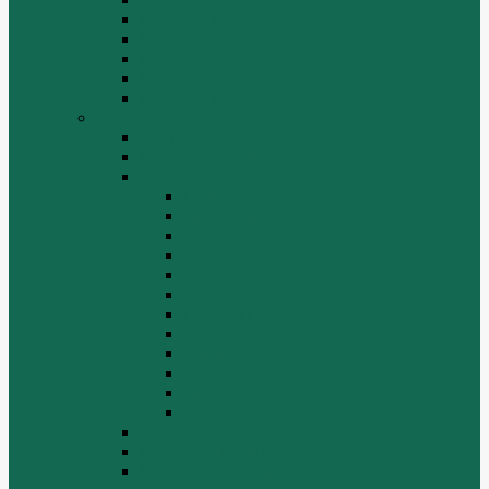
Погрузчик SEM 636
Погрузчик SEM 652
Погрузчик SEM 655
Погрузчик SEM 656
Погрузчик SEM 660
Shaanxi (Shacman)
Двигатель
Карданные валы
Каталог запчастей Shaanxi F2000
Валы карданные
Двигатель
Задний мост
Задняя подвеска
КПП
Кузов/Кабина
Передняя подвеска
Рама
Рулевое управление
Средний мост
Сцепление
Электрооборудование
КПП
Подвеска, мосты
Рулевой механизм