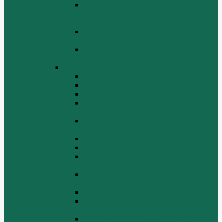
Поршень шатун вкладыши и кольца
Двигатель Хово HOWO WD 615 ЕВРО
3
Топливная система Двигатель HOWO
WD 615 ЕВРО 3
Электрооборудование Двигатель
HOWO WD 615 ЕВРО 3
Двигатель WP10
Блок цилиндров WP10
Впускной коллектор WP10
Выпускной коллектор WP10
Газораспределительный механизм
WP10
Головка цилиндра и крышка головки
цилиндра WP10
Коленчатый вал и маховик WP10
Компрессор WP10
Масляный насос и маслозаборник
WP10
Масляный охладитель и масляный
фильтр WP10
Насос системы охлаждения WP10
Насос системы охлаждения и
вентилятор WP10
Поддон блока цилиндров WP10