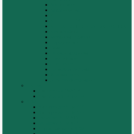
Задний мост
Карданный вал
КПП
КПП FULLER
КПП.ZF 5S-111GP, 5S-150GP,4S-130GP.
Кузов/Кабина
Механизм подвески
Передний мост
Рама
Рулевой механизм
Средний мост.
Сцепление
Тормозная система.
Ходовая часть
Электрооборудование
LuGong
Двигатель 4DW81-37
Двигатель YT4B2Z-24
SEM
Автогрейдер SEM 919
Автогрейдер SEM 922
Бульдозер SEM 816
Бульдозер SEM 822
Дорожный каток SEM 512
Погрузчик SEM 630