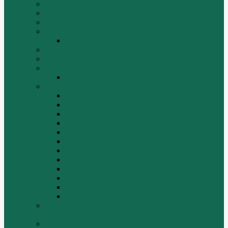
Volvo
XGMA
YTO
Zoomlion
Автогрейдер ZOOMLION PY180C
БОЛТЫ
Гидронасосы, гидромоторы
Двигатели RICARDO
Двигатель Ricardo K4102D
Двигатели ZH HUAFENGDONGLI
Двигатель ZH4100G2-5D
Двигатель ZH4100G43
Двигатель ZH4102G41 (L4)
Двигатель ZH410OG2-5A
Двигатель ZHAG1-8A
Двигатель ZHAZG1 (LZ1)
Двигатель ZHBG14-A (G75-L3)
Двигатель ZHBG14-A (G76-L1)
Двигатель ZHBG41 (JSLG1)
Двигатель ZHBG42 (L3)
Двигатель ZHBG44 (SDLG2)
Двигатель ZHBZG1 (LZ1)
Дополнительная система отопления и
кондиционирования
ДРОБИЛКИ