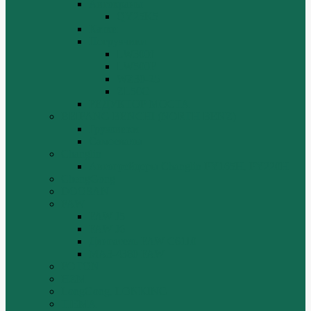
Автокраны
QY25K5
Катки
Погрузчики
LW300f
LW500F
WZ30-25
ZL50G
РЕДУКТОР МОСТА
BEIFANG BENCHI (NORTH BENZ)
Грузовики
Самосвалы
Changlin
Автогрейдеры Changlin PY165H, PY220H
ChengGong
DOOSAN
FAW
FAW J5
FAW J6
Двигатель FAW C6110
МАЗ-4380 FAW
FOTON
HZM
LongGong, LONKING
TIEMA