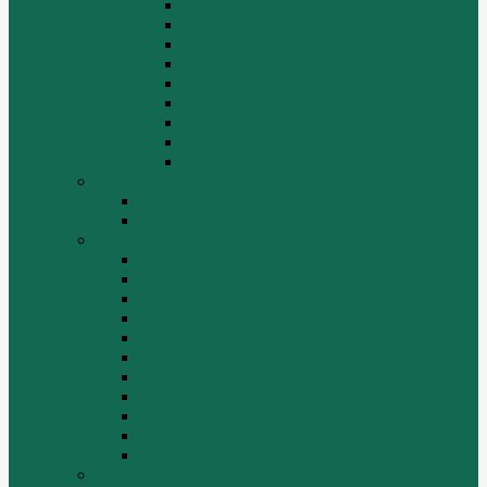
Механизм подвески
Передний мост
Рама
Рулевой механизм
Средний мост.
Сцепление
Тормозная система.
Ходовая часть
Электрооборудование
LuGong
Двигатель 4DW81-37
Двигатель YT4B2Z-24
SEM
Автогрейдер SEM 919
Автогрейдер SEM 922
Бульдозер SEM 816
Бульдозер SEM 822
Дорожный каток SEM 512
Погрузчик SEM 630
Погрузчик SEM 636
Погрузчик SEM 652
Погрузчик SEM 655
Погрузчик SEM 656
Погрузчик SEM 660
Shaanxi (Shacman)