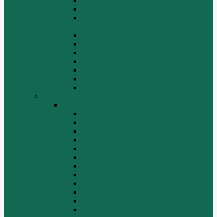
Впускная система WP12
Выхлопная система WP12
Газораспределительный механизм
WP12
Крышка цилиндра в сборе WP12
Маховик коленвала WP12
Ременный привод WP12
Топливная система WP12
Форсунка WP12
Шатун и поршень WP12
Шестеренчатый привод WP12
HOWO
HOWO
ДВИГАТЕЛЬ
КАРДАННЫЕ ВАЛЫ
КПП
КУЗОВ И КАБИНА
ПОДВЕСКА
РУЛЕВОЙ МЕХАНИЗМ
СТАРТЕРЫ ГЕНЕРАТОРЫ
СЦЕПЛЕНИЕ
ТОПЛИВНАЯ СИСТЕМА
ТОРМОЗНАЯ СИСТЕМА
Фильтры
Электрика