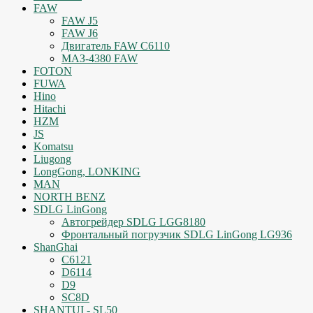
FAW
FAW J5
FAW J6
Двигатель FAW C6110
МАЗ-4380 FAW
FOTON
FUWA
Hino
Hitachi
HZM
JS
Komatsu
Liugong
LongGong, LONKING
MAN
NORTH BENZ
SDLG LinGong
Автогрейдер SDLG LGG8180
Фронтальный погрузчик SDLG LinGong LG936
ShanGhai
C6121
D6114
D9
SC8D
SHANTUI - SL50