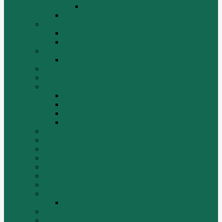
ZL50G
РЕДУКТОР МОСТА
BEIFANG BENCHI (NORTH BENZ)
Грузовики
Самосвалы
Changlin
Автогрейдеры Changlin PY165H, PY220H
ChengGong
DOOSAN
FAW
FAW J5
FAW J6
Двигатель FAW C6110
МАЗ-4380 FAW
FOTON
HZM
LongGong, LONKING
TIEMA
Volvo
XGMA
YTO
Zoomlion
Автогрейдер ZOOMLION PY180C
БОЛТЫ
Гидронасосы, гидромоторы