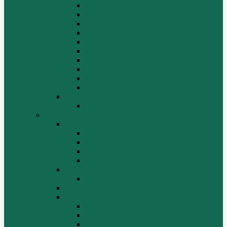
Гидросистема
Гидротрансформатор
КПП
Отвалы и ножи
Рама, капот, кабина
Расходники
Система охлаждения, радиаторы
Топливная система
Ходовая часть
Электрика
SD42
Отвалы и ножи
Грейдеры, краны, катки, погрузчики
Автогрейдеры
GR135
GR215, GR215A
GR180
GR-165
Автокраны
QY25K5
Катки
Погрузчики
LW300f
LW500F
WZ30-25