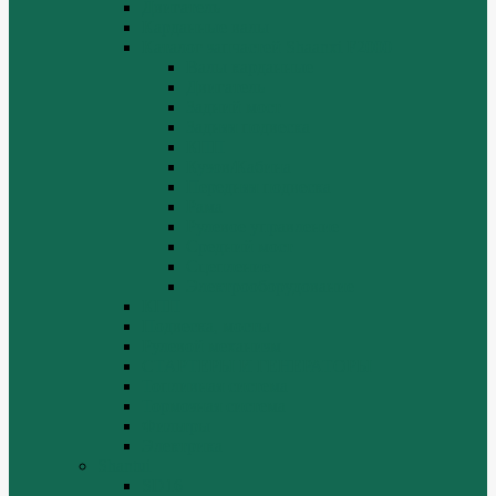
Двигатель
Карданные валы
Каталог запчастей Shaanxi F2000
Валы карданные
Двигатель
Задний мост
Задняя подвеска
КПП
Кузов/Кабина
Передняя подвеска
Рама
Рулевое управление
Средний мост
Сцепление
Электрооборудование
КПП
Подвеска, мосты
Рулевой механизм
СТАРТЕРЫ И ГЕНЕРАТОРЫ
Топливная система
Тормозная система
Фильтры
Электрика
Shantui
SD16