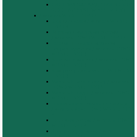
СИСТЕМА ОХЛАЖДЕНИЯ В СБОРЕ
(COOLING SYSTEM ASSEMBLY)
Двигатель WD 615 ЕВРО 3
Блок цилиндров Двигатель WD 615
ЕВРО 3
Впускная и выпускная системы
Двигатель HOWO WD 615 ЕВРО 3
Головка цилиндра и механизм
газораспределения Двигатель HOWO
WD 615 ЕВРО 3
Коленвал и маховик Двигатель HOWO
WD 615 ЕВРО 3
Компрессор Двигатель HOWO WD 615
ЕВРО 3
Масляный насос и фильтр Двигатель
HOWO WD 615 ЕВРО 3
Масляный поддон Двигатель HOWO
WD 615 ЕВРО 3
Поршень шатун вкладыши и кольца
Двигатель Хово HOWO WD 615 ЕВРО
3
Топливная система Двигатель HOWO
WD 615 ЕВРО 3
Электрооборудование Двигатель
HOWO WD 615 ЕВРО 3