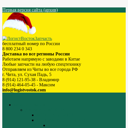
Первая версия сайта (архив)
бесплатный номер по России
8 800 234 0 343
Доставка во все регионы России
Работаем напрямую с заводами в Китае
Любые запчасти на любую спецтехнику
Отправляем из Читы во все города РФ
г. Чита, ул. Сухая Падь, 5
8 (914) 121-95-38 - Владимир
8 (914) 464-05-45 - Максим
info@logistvostok.com
Меню
каталог товаров
Двигатели WEICHAI
WEICHAI ZH4102
WD10/WD615 (EURO-2)
Блок цилиндров (1)