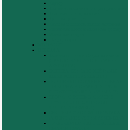
Картер
Клапаны, механизм газораспределения
Коленчатый вал, маховик
Крышка цилиндра
Крышка шестерен, картер маховика
Масляный насос и масляный фильтр
Масляный поддон
Шатун, поршень
WD615G220
ZHBG14-A
Коленчатый вал и сборка маховика
(CRANKSHAFT AND FLYWHEEL
ASSEMBLY)
ОСНОВАНИЕ БАЗОВОЙ РАМЫ
(BASE FRAME ASSEMBLY)
ПОРШЕНЬ И СОЕДИНИТЕЛЬНАЯ
ШАБЛОНА В СБОРЕ (PISTON &
CONNECTING ROD ASSEMBLY)
СБОРКА СИСТЕМЫ СМАЗКИ
НЕФТИ (LUBRICATING OIL
SYSTEM ASSEMBLY)
СИСТЕМА СИСТЕМЫ ВОЗДУХА
(AIR INTAKE SYSTEM ASSEMBLY)
ТУРБОЧАРГЕР И ЕГО СИСТЕМА
СМАЗКИ СМАЗКИ