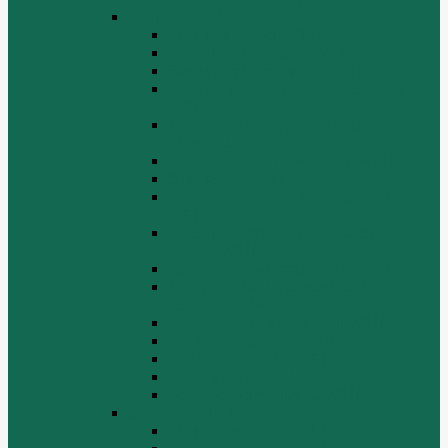
Двигатель WP10
Блок цилиндров WP10
Впускной коллектор WP10
Выпускной коллектор WP10
Газораспределительный механизм
WP10
Головка цилиндра и крышка головки
цилиндра WP10
Коленчатый вал и маховик WP10
Компрессор WP10
Масляный насос и маслозаборник
WP10
Масляный охладитель и масляный
фильтр WP10
Насос системы охлаждения WP10
Насос системы охлаждения и
вентилятор WP10
Поддон блока цилиндров WP10
Топливная система WP10
Шатун и поршень WP10
Шкив натяжной WP10
Электрооборудование WP10
Двигатель WP12
Блок цилиндров WP12