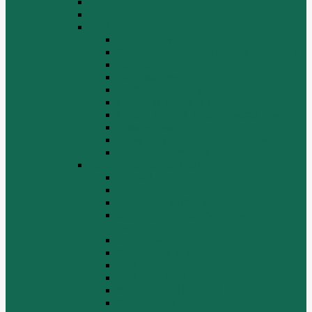
HOWO A7
HOWO ZZ5507
HOWO ZZ5707
Ведущий мост
Вспомогательные агрегаты двигателя
Кабина
Коробка передач
Муфта сцепления
Передняя и задняя подвески
Передняя ось и рулевой механизм
Рама кузова
Тормозная и воздушная системы
Электрооборудование
Каталог запчастей HOWO
ZF S6-120
Двигатель Euro 2
Двигатель ЕВРО-3
Дополнительное оборудование
двигателя
Задний мост
Карданный вал
КПП
КПП FULLER
КПП.ZF 5S-111GP, 5S-150GP,4S-130GP.
Кузов/Кабина