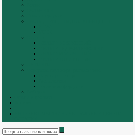
Ремни
САЛЬНИКИ
Стакан форсунки
ТРАЛЫ, ПРИЦЕПЫ, ПОЛУПРИЦЕПЫ
FUWA
YUEK
Фильтра
ФИЛЬТР ВОЗДУШНЫЙ
ФИЛЬТР ГИДРАВЛИЧЕСКИЙ
ФИЛЬТР МАСЛЯННЫЙ
ФИЛЬТР ТОПЛИВНЫЙ
ФИТИНГИ
Форсунки, плунжера, распылители.
Плунжерные пары
Распылители
Топливные форсунки
Разборка
Оплата и доставка
Контакты
|
ИНТЕРНЕТ МАГАЗИН - АКТУАЛЬНЫЕ ЦЕНЫ И
ОСТАТКИ