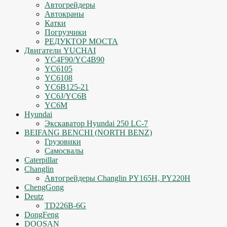
Автогрейдеры
Автокраны
Катки
Погрузчики
РЕДУКТОР МОСТА
Двигатели YUCHAI
YC4F90/YC4B90
YC6105
YC6108
YC6B125-21
YC6J/YC6B
YC6M
Hyundai
Экскаватор Hyundai 250 LC-7
BEIFANG BENCHI (NORTH BENZ)
Грузовики
Самосвалы
Caterpillar
Changlin
Автогрейдеры Changlin PY165H, PY220H
ChengGong
Deutz
TD226B-6G
DongFeng
DOOSAN