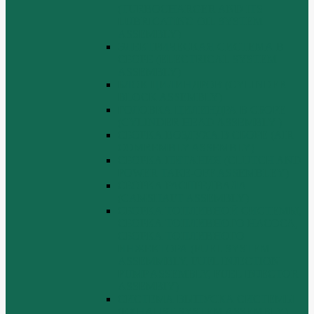
(TURBOCHARGER AND ITS
LUBRICATING OIL SYSTEM
ASSEMBLY)
ЭЛЕКТРИЧЕСКАЯ СИСТЕМА В
СБОРЕ (ELECTRICAL SYSTEM
ASSEMBLY)
БЛОК ЦИЛИНДРОВ (CYLINDER
BLOCK ASSEMBLY)
ГОЛОВКА ЦИЛИНДРА В СБОРЕ
(CYLINDER HEAD ASSEMBLY )
СБОРКА ВОЗДУХА В СБОРЕ (AIR
COMREMBLY ASSEMBLY)
СБОРКА ПИТАНИЯ (CLUTCH AND
POWER TAKE-OFF ASSEMBLEY)
СБОРКА РАСПРЕДВАЛА
(CAMSHAFT ASSEMBLY)
СБОРКА ТОПЛИВНОЙ СИСТЕМЫ,
СБОРКА ТОПЛИВНОГО НАСОСА,
СБОРКА ТОПЛИВНОГО
ИНЖЕКТОРА (FUEL SYSTEM
ASSEMMBLY, FUFL INJECTION
PUMP ASSEMBLY, FUEL INJECTOR
ASSEMBIY)
СИСТЕМА ВЫПУСКА СИСТЕМЫ
(EXHAUST SYSTEM ASSEMBLY)