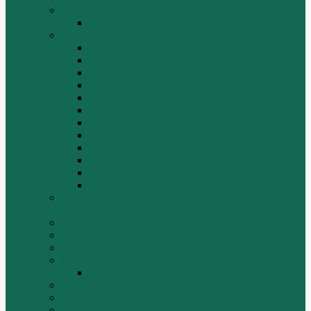
Двигатели RICARDO
Двигатель Ricardo K4102D
Двигатели ZH HUAFENGDONGLI
Двигатель ZH4100G2-5D
Двигатель ZH4100G43
Двигатель ZH4102G41 (L4)
Двигатель ZH410OG2-5A
Двигатель ZHAG1-8A
Двигатель ZHAZG1 (LZ1)
Двигатель ZHBG14-A (G75-L3)
Двигатель ZHBG14-A (G76-L1)
Двигатель ZHBG41 (JSLG1)
Двигатель ZHBG42 (L3)
Двигатель ZHBG44 (SDLG2)
Двигатель ZHBZG1 (LZ1)
Дополнительная система отопления и
кондиционирования
ДРОБИЛКИ
ИНСТРУМЕНТЫ
Комплекты гидравлических фильтров
КПП
КПП ZF 4WG200
ОСВЕТИТЕЛЬНЫЕ ПРИБОРЫ
ПОГРУЗЧИКИ
РАДИАТОРЫ