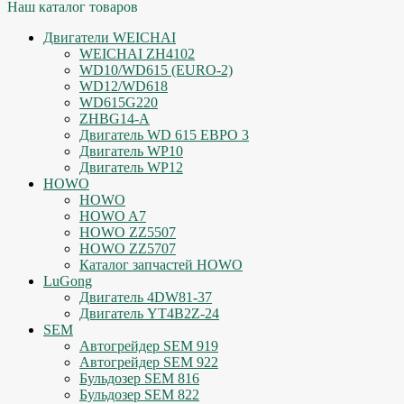
Наш каталог товаров
Двигатели WEICHAI
WEICHAI ZH4102
WD10/WD615 (EURO-2)
WD12/WD618
WD615G220
ZHBG14-A
Двигатель WD 615 ЕВРО 3
Двигатель WP10
Двигатель WP12
HOWO
HOWO
HOWO A7
HOWO ZZ5507
HOWO ZZ5707
Каталог запчастей HOWO
LuGong
Двигатель 4DW81-37
Двигатель YT4B2Z-24
SEM
Автогрейдер SEM 919
Автогрейдер SEM 922
Бульдозер SEM 816
Бульдозер SEM 822