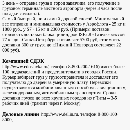
3 день – отправка груза в город заказчика, его получение в
грузовом терминале местного аэропорта (через 3 часа после
посадки самолета).
Самый быстрый, но и самый дорогой способ. Минимальный
вес отправки и минимальная стоимость у Аэрофлота - 25 кг и
1800 руб., у S7 - 15 кг и 2300 руб. (Примеры доставок:
стоимость доставки блока цилиндров ISF2.8 «Газель» массой
77 кг до г.Санкт-Петербург составляет 5300 руб, стоимость
доставки 300 кг груза до г.Нижний Новгород составляет 22
000 руб).
Компанией СДЭК
http://www.edostavka.ru/, телефон 8-800-200-1616) имеет более
100 подразделений и представительств в городах России.
Курьер забирает груз у грузоотправителя и доставляет его
получателю до дверей за умеренную плату. Перевозки
осуществляются комбинированным способом - авиационным,
железнодорожным, автомобильным транспортом. Сроки
доставки грузов до всех крупных городов из г.Читы – 3-5
рабочих дней (транзит через г. Москву).
Деловые линии
http://www.dellin.ru, телефон 8-800-100-
8000,