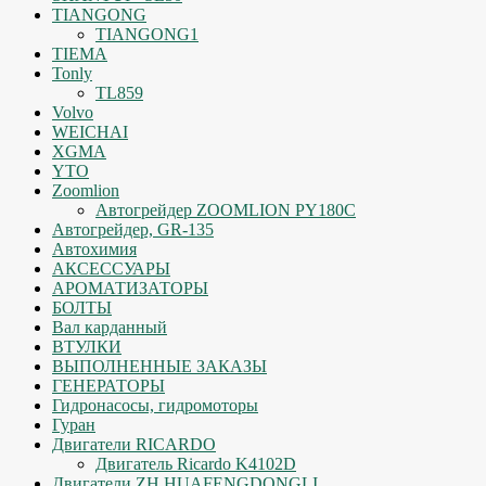
TIANGONG
TIANGONG1
TIEMA
Tonly
TL859
Volvo
WEICHAI
XGMA
YTO
Zoomlion
Автогрейдер ZOOMLION PY180C
Автогрейдер, GR-135
Автохимия
АКСЕССУАРЫ
АРОМАТИЗАТОРЫ
БОЛТЫ
Вал карданный
ВТУЛКИ
ВЫПОЛНЕННЫЕ ЗАКАЗЫ
ГЕНЕРАТОРЫ
Гидронасосы, гидромоторы
Гуран
Двигатели RICARDO
Двигатель Ricardo K4102D
Двигатели ZH HUAFENGDONGLI