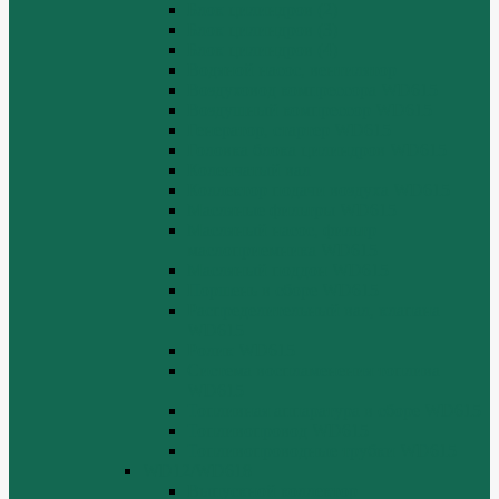
Блок цилиндров (2)
Блок цилиндров (3)
Блок цилиндров (4)
Водяной насос, вентилятор
Воздуховод компрессора WD615
Воздушный компрессор WD615
Генератор, стартер WD615
Головка блока цилиндров WD615
Коленчатый вал
Коллектор подачи воздуха WD615
Масляные фильтры WD615
Масляный насос, фильтр
маслоприемника WD615
Масляный поддон WD615
Поршень в сборе WD615
Распределительный вал, клапана
WD615
Ролик WD615
Система воспламенения топлива
WD615
Топливная аппаратура в сборе WD615
Топливопровод WD615
Топливопроводные трубки WD615
WD12/WD618
Выпускной коллектор