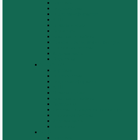
Бортовая
Гидросистема
Гидротрансформатор
КПП
Отвалы и ножи
Радиаторы
Рама, капот, кабина
Ремкомплекты, ремни, филтры.
Топливная система
Ходовая часть
Электрика
SD22/SD23
Бортовая
Гидросистема
Гидротрансформатор
КПП
Отвалы и ножи
Рама, капот, кабина
Расходники
Система охлаждения, радиаторы
Топливная система
Ходовая часть
Электрика
SD32
Бортовая